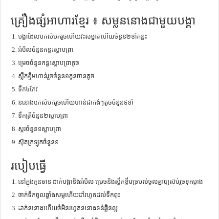
គ្រឿងផ្សំអាហារខ្មែរ ៖ សម្លននោងជាមួយបង្គា
បង្គាដែលបកសំបករួចហើយវះសម្អាតហើយចំនួន២ខាំកន្លះ
អំបិលចំនួនកន្លះស្លាបព្រា
ម្រេចចំនួនកន្លះស្លាបព្រាតូច
ស្លឹកខ្ទឹមហាន់រួចចំនួន១កូនចានតូច
ទឹក៤កែវ
ននោងបកសំបករួចហើយហាន់ជាកង់ៗតូចចំនួន៩ខាំ
ទឹកត្រីចំនួន២ស្លាបព្រា
ស្ករចំនួន១ស្លាបព្រា
ស៊ុតក្រឡុកចំនួន១
របៀបធ្វើ
នៅក្នុងកូនចាន ដាក់បង្គានិងអំបិល ម្រេចនិងស្លឹកខ្ទឹមច្របល់ចូលគ្នាឲ្យស៊ប់រួចទុកម្ខាង
ចាក់ទឹកចូលឆ្នាំងសម្លហើយដាំរហូតដល់ទឹកពុះ
ដាក់ននោងហើយចំអិនរហូតននោងទន់ឆ្អិនល្អ