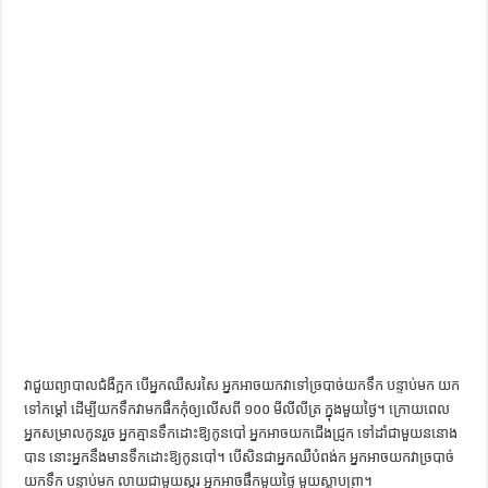
ការស្វែងយល់អំពី ល្ខោនខោល – សៀវភៅចំណេះដឹងទូទៅ
វាជួយ​ព្យាបាល​ជំងឺ​ក្អក បើ​អ្នក​ឈឺ​សរសៃ អ្នក​អាច​យក​វា​ទៅ​ច្របាច់​យក​ទឹក បន្ទាប់មក យក​
ទៅ​កម្តៅ ដើម្បី​យក​ទឹក​វា​មក​ផឹក​កុំឲ្យ​លើសពី ១០០ មី​លី​លីត្រ ក្នុង​មួយ​ថ្ងៃ​។​ ក្រោយ​ពេល​
អ្នក​សម្រាលកូន​រួច អ្នក​គ្មាន​ទឹកដោះ​ឱ្យ​កូនបៅ អ្នក​អាច​យក​ជើង​ជ្រូក ទៅ​ដាំ​ជាមួយ​ននោង​
បាន នោះ​អ្នក​នឹង​មាន​ទឹកដោះ​ឱ្យ​កូន​បៅ​។​ បើសិន​ជា​អ្នក​ឈឺ​បំពង់ក អ្នក​អាច​យក​វា​ច្របាច់​
យក​ទឹក បន្ទាប់មក លាយ​ជាមួយ​ស្ករ អ្នក​អាច​ផឹក​មួយថ្ងៃ មួយ​ស្លាបព្រា​។