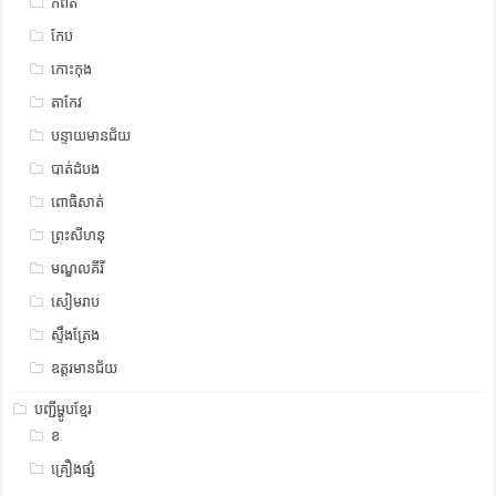
កំពត
កែប
កោះកុង
តាកែវ
បន្ទាយមានជ័យ
បាត់ដំបង
ពោធិសាត់
ព្រះសីហនុ
មណ្ឌលគីរី
សៀមរាប
ស្ទឹង​​ត្រែង
ឧត្ដរមានជ័យ
បញ្ជីម្ហូបខ្មែរ
ខ
គ្រឿងផ្សំ