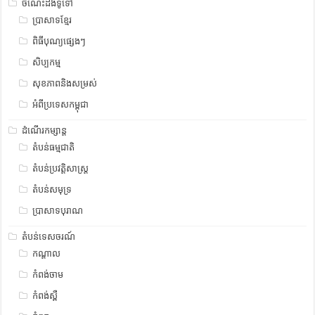
ចំណេះដឹងទូទៅ
ប្រាសាទខ្មែរ
ពិធីបុណ្យផ្សេងៗ
សិប្បកម្ម
សុខភាពនិងសម្រស់
អំពីប្រទេសកម្ពុជា
ដំណើរកម្សាន្ត
តំបន់ធម្មជាតិ
តំបន់ប្រវត្តិសាស្រ្ត
តំបន់សមុទ្រ
ប្រាសាទបុរាណ
តំបន់ទេសចរណ៍
កណ្តាល
កំពង់ចាម
កំពង់ស្ពឺ