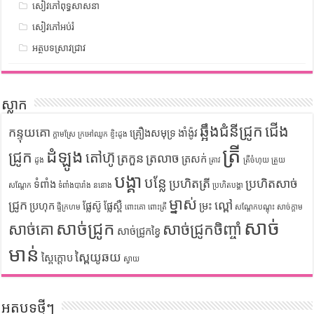
សៀវភៅពុទ្ធសាសនា
សៀវភៅអប់រំ
អត្ថបទស្រាវជ្រាវ
ស្លាក
ឆ្អឹងជំនីជ្រូក
ជើង
កន្ទុយគោ
គ្រឿងសមុទ្រ
ងាំង៉ូវ
ក្តាមស្រែ
ក្រអៅឈូក
ខ្ទិះដូង
ត្រី
ដំឡូង
ជ្រូក
តៅហ៊ូ
ត្រកួន
ត្រលាច
ត្រសក់
ដូង
ត្រាវ
ត្រីចំហុយ
ត្រួយ
បង្គា
បន្លែ
ប្រហិតត្រី
ប្រហិតសាច់
ទំពាំង
សណ្តែក
ទំពាំងបារាំង
ននោង
ប្រហិតបង្គា
ម្នាស់
ជ្រូក
ល្ពៅ
ប្រហុក
ផ្លែស៊ូ
ផ្លែស្ពឺ
ម្រះ
ផ្ទីក្រហម
ពោះគោ
ពោះត្រី
សណ្តែកបណ្តុះ
សាច់ក្តាម
សាច់
សាច់ជ្រូក
សាច់គោ
សាច់ជ្រូកចិញ្ចាំ
សាច់ជ្រូកខ្វៃ
មាន់
ស្ពៃយូឆយ
ស្ពៃក្តោប
ស្វាយ
អត្ថបទថ្មីៗ