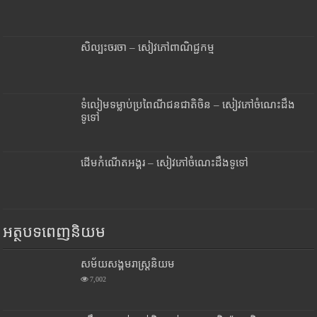
សិល្បះចរចា – សៀវភៅពាណិជ្ជកម្ម
ទំលៀមទម្លាប់ប្រពៃណីជនជាតិចិន – សៀវភៅចំណេះដឹង
ទូទៅ
ដើមកំណើតអង្គរ – សៀវភៅចំណេះដឹងទូទៅ
អត្ថបទពេញនិយម
សម័យសង្គមរាស្រ្តនិយម
7,002