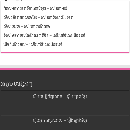
កំពូលអ្នកមាននៅទីក្រុងបាប៊ីឡូន – សៀវភៅអប់រំ
សីលធម៌នៅក្នុងសង្គមខ្មែរ – សៀវភៅចំណេះដឹងទូទៅ
សិល្បះចរចា – សៀវភៅពាណិជ្ជកម្ម
ទំលៀមទម្លាប់ប្រពៃណីជនជាតិចិន – សៀវភៅចំណេះដឹងទូទៅ
ដើមកំណើតអង្គរ – សៀវភៅចំណេះដឹងទូទៅ
អត្ថបទផ្សេងៗ
រឿងសេដ្ឋីចិត្តលោភ – រឿងព្រេងខ្មែរ
រឿងអ្នកតាត្រងោល – រឿងព្រេងខ្មែរ