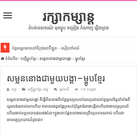
រក្សាកម្សាន្ត
តំបន់ទេសចរណ៍ មុខម្ហូប ចម្រៀង កំណាព្យ រឿងព្រេង
កំពូលអ្នកមាននៅទីក្រុងបាប៊ីឡូន – សៀវភៅអប់រំ
ទំព័រដើម
សីលធម៌នៅក្នុងសង្គមខ្មែរ – សៀវភៅចំណេះដឹងទូទៅ
/
បញ្ជីម្ហូបខ្មែរ
/
សម្លននោងជាមួយបង្គា – ម្ហូបខ្មែរ
សិល្បះចរចា – សៀវភៅពាណិជ្ជកម្ម
សម្លននោងជាមួយបង្គា – ម្ហូបខ្មែរ
ទំលៀមទម្លាប់ប្រពៃណីជនជាតិចិន – សៀវភៅចំណេះដឹងទូទៅ
រក្សា
ដើមកំណើតអង្គរ – សៀវភៅចំណេះដឹងទូទៅ
បញ្ជីម្ហូបខ្មែរ
,
សម្ល
ផ្តល់មតិ
118 ទស្សនា
សម្លននោងជាមួយបង្គា គឺធ្វើពីននោងគឺបន្លែមួយប្រភេទដែលប្រជាជនខ្មែរចូលចិត្តដាំតាំងពី
ដើមកំណើតជនជាតិខ្មែរ – អត្ថបទស្រាវជ្រាវ
យូរលង់ណាស់មកហើយ វាមានរាងដូចផ្លែត្រសក់ប៉ុន្តែវាធំជាងបន្តិចហើយវា​ងាយស្រួល​ដាំ​
ទំនាក់ទំនងកម្ពុជានិងចិន – សៀវភៅចំណេះដឹងទូទៅ
ហើយ​ឆាប់​ទទួលបាន​ផល​ផងដែរ​។​ក្នុងនោះ​ផ្លែ​ននោង​មាន​ច្រើន​ប្រភេទ​ណាស់​ ហើយវា
មាន​អត្ថប្រយោជន៏ដូចជា​៖
ព្រះបាទធម្មិក – សៀវភៅចំណេះដឹងទូទៅ
រដ្ឋបាល និង រដ្ឋបាលវិមជ្ឈការ – អត្ថបទស្រាវជ្រាវ