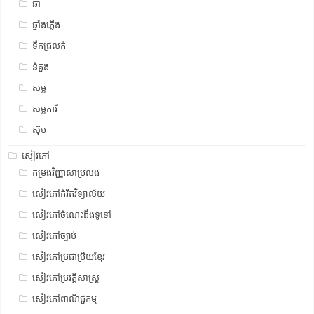
ឆា
ឆ្នាំងភ្លើង
ទឹកជ្រលក់
នំគួង
សម្ល
សម្លការី
ស៊ុប
សៀវភៅ
កម្រងវិញ្ញាសាប្រលង
សៀវភៅកំរិតវិទ្យាល័យ
សៀវភៅចំណេះដឹងទូទៅ
សៀវភៅច្បាប់
សៀវភៅប្រជាប្រិយខ្មែរ
សៀវភៅប្រវត្តិសាស្រ្ត
សៀវភៅពាណិជ្ជកម្ម