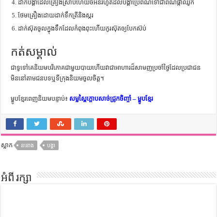
ដាក់បង្គាដែលគ្រឿងស្រាប់ហើយចំអិនរហូតដល់បង្គាប្រែពណ៌ទៅជាពណ៌ផ្កាឈូក
ថែមគ្រឿងដោយដាក់ទឹកត្រីនិងស្ករ
ដាក់សុ៊តចូលក្នុងទឹកដែលកំពុងពុះហើយកូរស៊ុតឲ្យបែកស៊ប់
កត់សម្គាល់
ជាទូទៅគេនិយមបរិភោគជាមួយបាយហើយវាជាអាហារដ៏សាមញប្រចាំថ្ងៃដែលប្រជាជន
មិននៅតាមជនបទឬទីក្រុងនិយមចូលចិត្ត។
ម្ហូបខ្មែរពេញនិយមបន្ទាប់៖
សម្លស្ពៃក្តោបសាច់ជ្រូកចិញ្ចាំ – ម្ហូបខ្មែរ
ស្លាក
ននោង
បង្គា
អំពី រក្សា