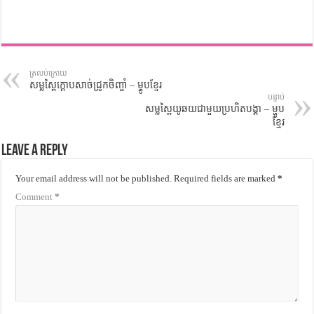
ត្រលប់ក្រោយ
សម្លស្ពៃក្តោបសាច់ជ្រូកចិញ្ចាំ – ម្ហូបខ្មែរ
បន្ទាប់
សម្លស្ពៃយូឆយជាមួយប្រហិតបង្គា – ម្ហូប
ខ្មែរ
Leave a Reply
Your email address will not be published.
Required fields are marked
*
Comment
*