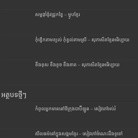
សម្លង៉ាំង៉ូវជ្រូកខ្វៃ – ម្ហូបខ្មែរ
កុំខ្វើកតាមខ្យល់ កុំខ្វល់តាមស្រី – សុភាសិតខ្មែរអធិប្បាយ
ខឹងខុស ខឹងខូច ខឹងខាត – សុភាសិតខ្មែរអធិប្បាយ
អត្ថបទថ្មីៗ
កំពូលអ្នកមាននៅទីក្រុងបាប៊ីឡូន – សៀវភៅអប់រំ
សីលធម៌នៅក្នុងសង្គមខ្មែរ – សៀវភៅចំណេះដឹងទូទៅ