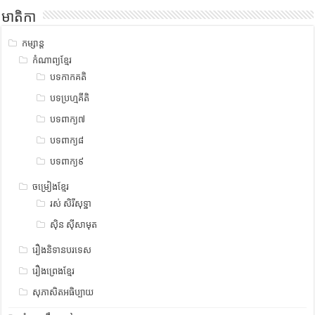
មាតិកា
កម្សាន្ត
កំណាព្យខ្មែរ
បទកាកគតិ
បទប្រហ្មគីតិ
បទពាក្យ៧
បទពាក្យ៨
បទពាក្យ៩
ចម្រៀងខ្មែរ
រស់ សិរីសុទ្ឋា
ស៊ិន ស៊ីសាមុត
រឿងនិទានបរទេស
រឿងព្រេងខ្មែរ
សុភាសិតអធិប្បាយ