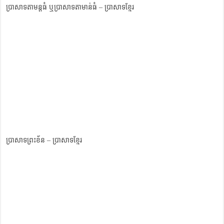
ប្រាសាទតាមន្តធំ ឬប្រាសាទតាមាន់ធំ – ប្រាសាទខ្មែរ
ប្រាសាទព្រះខ័ន – ប្រាសាទខ្មែរ