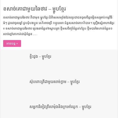
ការស្វែងយល់អំពី ល្ខោនខោល – សៀវភៅចំណេះដឹងទូទៅ
ខសាច់គោជាមួយឆៃថាវ – ម្ហូបខ្មែរ
ខសាច់គោជាមួយឆៃថាវ គឺជាមុខ ម្ហូបខ្មែរ ដ៏ពិសេសម្យ៉ាងដែលប្រជាជនចូលចិត្តចម្អិនសម្រាប់កម្មវិធិ
ធំៗ ដូចជាចូលឆ្នាំ ជួបជុំបងប្អូន គេក៏អាចប្រើ កន្ទុយគោ ជំនួសសាច់គោកក៏បាន។ គ្រឿងផ្សំអាហារខ្មែរ
៖ ខសាច់គោជាមួយឆៃថាវ ប្រេងឆាចំនួន២ស្លាបព្រា ខ្ទឹមសចិញ្ចាំចំនួន៤ក្លែប ខ្ទឹមបារាំងហាន់ចំនួន១
សាច់ភ្លៅគោកាត់ជាដុំចំនួន …
អានបន្ត »
ខ្ទិះដូង – ម្ហូបខ្មែរ
ស៊ុបពោះត្រីជាមួយសាច់ក្តាម – ម្ហូបខ្មែរ
សម្លការីខៀវត្រីសាម៉ុងនិងក្រអៅឈូក – ម្ហូបខ្មែរ