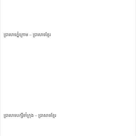
ប្រាសាទភ្នំក្រោម – ប្រាសាទខ្មែរ
ប្រាសាទបក្សីចាំក្រុង – ប្រាសាទខ្មែរ