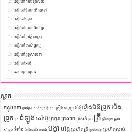
សៀវភៅកំរិតវិទ្យាល័យ
សៀវភៅចំណេះដឹងទូទៅ
សៀវភៅច្បាប់
សៀវភៅប្រជាប្រិយខ្មែរ
សៀវភៅប្រវត្តិសាស្រ្ត
សៀវភៅពាណិជ្ជកម្ម
សៀវភៅពុទ្ធសាសនា
សៀវភៅអប់រំ
អត្ថបទស្រាវជ្រាវ
ស្លាក
ឆ្អឹងជំនីជ្រូក
ជើង
កន្ទុយគោ
គ្រឿងសមុទ្រ
ងាំង៉ូវ
ក្តាមស្រែ
ក្រអៅឈូក
ខ្ទិះដូង
ត្រី
ដំឡូង
ជ្រូក
តៅហ៊ូ
ត្រកួន
ត្រលាច
ត្រសក់
ដូង
ត្រាវ
ត្រីចំហុយ
ត្រួយ
បង្គា
បន្លែ
ប្រហិតត្រី
ប្រហិតសាច់
ទំពាំង
សណ្តែក
ទំពាំងបារាំង
ននោង
ប្រហិតបង្គា