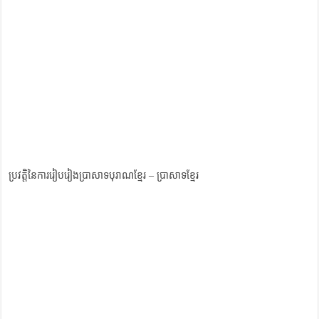
ប្រវត្តិនៃការរៀបរៀងប្រាសាទបុរាណខ្មែរ – ប្រាសាទខ្មែរ