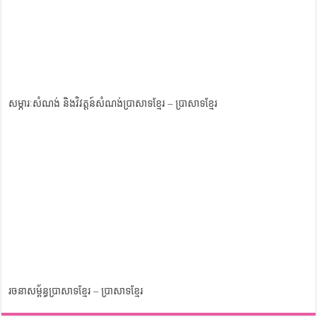
សម្ភារៈសំណង់ និងវិវត្តន៍សំណង់ប្រាសាទខ្មែរ – ប្រាសាទខ្មែរ
រចនាសម្ព័ន្ធប្រាសាទខ្មែរ – ប្រាសាទខ្មែរ