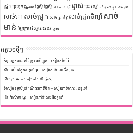
ម្នាស់
ជ្រូក
ល្ពៅ
ប្រហុក
ផ្លែស៊ូ
ផ្លែស្ពឺ
ម្រះ
ផ្ទីក្រហម
ពោះគោ
ពោះត្រី
សណ្តែកបណ្តុះ
សាច់ក្តាម
សាច់
សាច់ជ្រូក
សាច់គោ
សាច់ជ្រូកចិញ្ចាំ
សាច់ជ្រូកខ្វៃ
មាន់
ស្ពៃយូឆយ
ស្ពៃក្តោប
ស្វាយ
អត្ថបទថ្មីៗ
កំពូលអ្នកមាននៅទីក្រុងបាប៊ីឡូន – សៀវភៅអប់រំ
សីលធម៌នៅក្នុងសង្គមខ្មែរ – សៀវភៅចំណេះដឹងទូទៅ
សិល្បះចរចា – សៀវភៅពាណិជ្ជកម្ម
ទំលៀមទម្លាប់ប្រពៃណីជនជាតិចិន – សៀវភៅចំណេះដឹងទូទៅ
ដើមកំណើតអង្គរ – សៀវភៅចំណេះដឹងទូទៅ