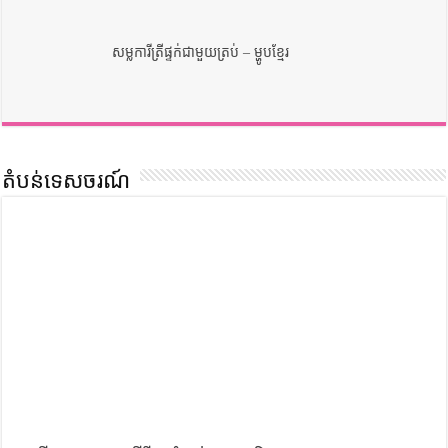
សម្លការីត្រីផ្ទក់ជាមួយត្រប់ – ម្ហូបខ្មែរ
តំបន់ទេសចរណ៍