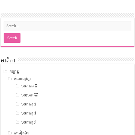
មាតិកា
កម្សាន្ត
កំណាព្យខ្មែរ
បទកាកគតិ
បទប្រហ្មគីតិ
បទពាក្យ៧
បទពាក្យ៨
បទពាក្យ៩
ចម្រៀងខ្មែរ