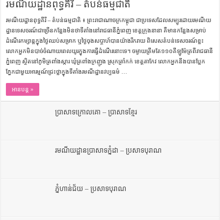
រមណីយដ្ឋានពុទ្ធគីរី – តំបន់ធម្មជាតិ
រមណីយដ្ឋានពុទ្ធគីរី – តំបន់ធម្មជាតិ ៖ ព្រះរាជាណាចក្រកម្ពុជា ជាប្រទេសដែលសម្បូរដោយរមណីយ
ដ្ឋានទេសចរណ៍​ជាច្រើនកន្លែង​មិន​ថាទីតាំងនៅ​រាជធានីភ្នំពេញ ខេត្តក្រុងនានា គឺមានកន្លែងសម្រាប់
ដំណើរកម្សាន្តក្នុងថ្ងៃឈប់សម្រាក ឬ​ថ្ងៃ​ចុង​សប្តាហ៍បានយ៉ាងរីករាយ ពិសេសតំបន់ទេសចរណ៍ខ្លះ​
លោកអ្នកមិនបាច់ចំណាយ​ពេលយូរក្នុង​ការ​ធ្វើដំណើរនោះទេ។ ចម្ងាយត្រឹមតែ១១០គីឡូម៉ែត្រពីរាជធានី
ភ្នំពេញ ស្ថិតនៅភូមិ​ត្រពាំង​ស្ការ ឃុំ​ត្រពាំង​ក្រញូង ស្រុក​ត្រាំកក់ ខេត្តតាកែវ លោកអ្នកនឹងបានប្លែក
ភ្នែកជាមួយអារម្មណ៍ជ្រះថ្លាក្នុងទីតាំងរមណីដ្ឋានវប្បធម៌ …
អានបន្ត »
ប្រាសាទក្រោលគោ – ប្រាសាទខ្មែរ
រមណីយដ្ឋានប្រាសាទភ្នំដា – ប្រសាទបុរាណ
ភ្នំហាន់ជ័យ – ប្រសាទបុរាណ