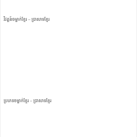
វិវត្តន៍ចម្លាក់ខ្មែរ – ប្រាសាទខ្មែរ
ប្រភេទចម្លាក់ខ្មែរ – ប្រាសាទខ្មែរ