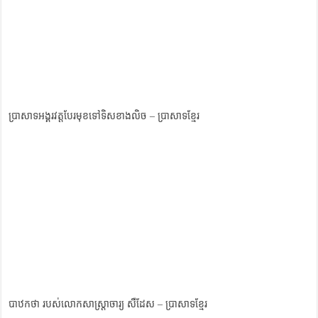
ប្រាសាទអង្គរវត្តបែរមុខទៅទិសខាងលិច – ប្រាសាទខ្មែរ
បាឋកថា របស់​លោក​សាស្ត្រាចារ្យ សឺដែស – ប្រាសាទខ្មែរ