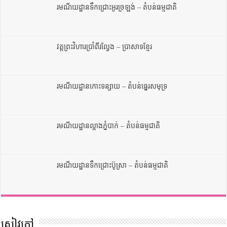
រមណីយដ្ឋានទឹកជ្រោះអូរច្រឡង់ – តំបន់ធម្មជាតិ
វត្តព្រះវិហារប្រាំពីរល្វែង – ប្រាសាទខ្មែរ
រមណីយដ្ឋានកោះទន្សាយ – តំបន់ធ្នេរសមុទ្រ
រមណីយដ្ឋានល្អាងភ្នំបាក់ – តំបន់ធម្មជាតិ
រមណីយដ្ឋានទឹកជ្រោះប៊ូស្រា – តំបន់ធម្មជាតិ
សៀវភៅ