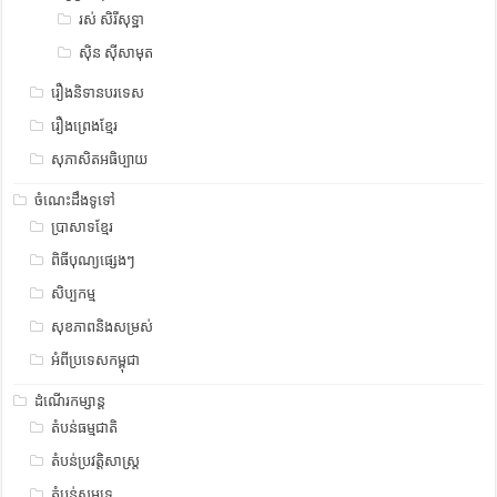
រស់ សិរីសុទ្ឋា
ស៊ិន ស៊ីសាមុត
រឿងនិទានបរទេស
រឿងព្រេងខ្មែរ
សុភាសិតអធិប្បាយ
ចំណេះដឹងទូទៅ
ប្រាសាទខ្មែរ
ពិធីបុណ្យផ្សេងៗ
សិប្បកម្ម
សុខភាពនិងសម្រស់
អំពីប្រទេសកម្ពុជា
ដំណើរកម្សាន្ត
តំបន់ធម្មជាតិ
តំបន់ប្រវត្តិសាស្រ្ត
តំបន់សមុទ្រ