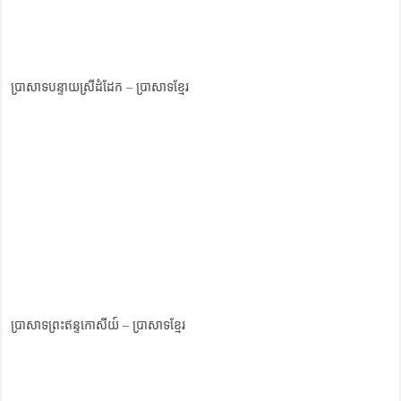
ប្រាសាទបន្ទាយស្រីដំដែក – ប្រាសាទខ្មែរ
ប្រាសាទព្រះឥន្ទកោសីយ៍ – ប្រាសាទខ្មែរ