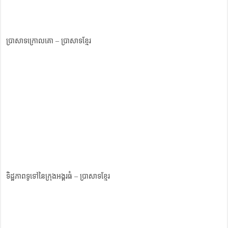
ប្រាសាទក្រោលគោ – ប្រាសាទខ្មែរ
ទិដ្ឋភាពទូទៅនៃក្រុងអង្គរធំ – ប្រាសាទខ្មែរ