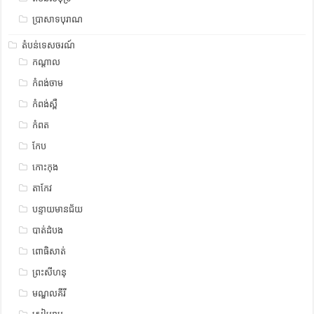
ប្រាសាទបុរាណ
តំបន់ទេសចរណ៍
កណ្តាល
កំពង់ចាម
កំពង់ស្ពឺ
កំពត
កែប
កោះកុង
តាកែវ
បន្ទាយមានជ័យ
បាត់ដំបង
ពោធិសាត់
ព្រះសីហនុ
មណ្ឌលគីរី