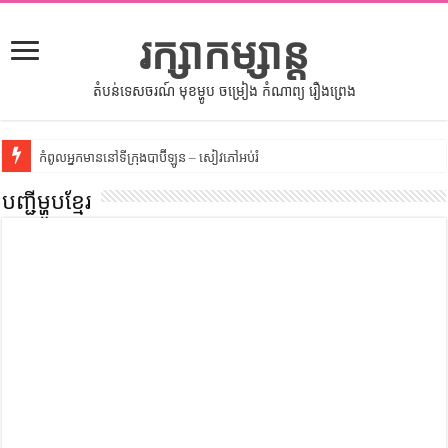
រក្សាកម្សាន្ត
តំបន់ទេសចរណ៍ មុខម្ហូប ចម្រៀង កំណាព្យ រឿងព្រេង
កំពូលអ្នកមាននៅទីក្រុងបាប៊ីឡូន – សៀវភៅអប់រំ
សីលធម៌នៅក្នុងសង្គមខ្មែរ – សៀវភៅចំណេះដឹងទូទៅ
បញ្ជីម្ហូបខ្មែរ
សិល្បះចរចា – សៀវភៅពាណិជ្ជកម្ម
ទំលៀមទម្លាប់ប្រពៃណីជនជាតិចិន – សៀវភៅចំណេះដឹងទូទៅ
ដើមកំណើតអង្គរ – សៀវភៅចំណេះដឹងទូទៅ
ដើមកំណើតជនជាតិខ្មែរ – អត្ថបទស្រាវជ្រាវ
ទំនាក់ទំនងកម្ពុជានិងចិន – សៀវភៅចំណេះដឹងទូទៅ
ព្រះបាទធម្មិក – សៀវភៅចំណេះដឹងទូទៅ
រដ្ឋបាល និង រដ្ឋបាលវិមជ្ឈការ – អត្ថបទស្រាវជ្រាវ