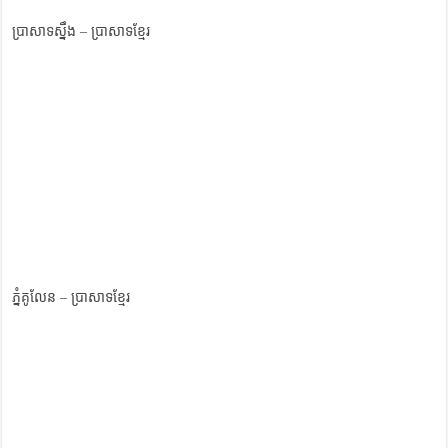
ប្រាសាទស្នឹង – ប្រាសាទខ្មែរ
ភ្នំគូលែន – ប្រាសាទខ្មែរ