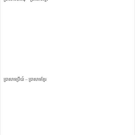
ប្រាសាទប្រីយ៍ – ប្រាសាទខ្មែរ