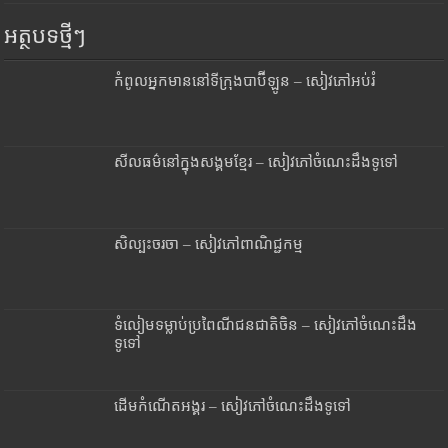
អត្ថបទថ្មីៗ
កំពូលអ្នកមាននៅទីក្រុងបាប៊ីឡូន – សៀវភៅអប់រំ
សីលធម៌នៅក្នុងសង្គមខ្មែរ – សៀវភៅចំណេះដឹងទូទៅ
សិល្បះចរចា – សៀវភៅពាណិជ្ជកម្ម
ទំលៀមទម្លាប់ប្រពៃណីជនជាតិចិន – សៀវភៅចំណេះដឹង
ទូទៅ
ដើមកំណើតអង្គរ – សៀវភៅចំណេះដឹងទូទៅ