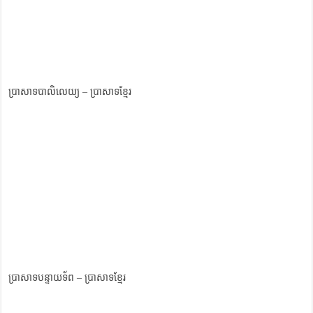
ប្រាសាទបាលិលេយ្យ – ប្រាសាទខ្មែរ
ប្រាសាទបន្ទាយទ័ព – ប្រាសាទខ្មែរ