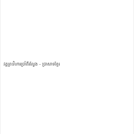
វត្តព្រះវិហារប្រាំពីរល្វែង – ប្រាសាទខ្មែរ