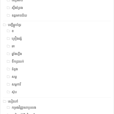
សៀមរាប
ស្ទឹង​​ត្រែង
ឧត្ដរមានជ័យ
បញ្ជីម្ហូបខ្មែរ
ខ
គ្រឿងផ្សំ
ឆា
ឆ្នាំងភ្លើង
ទឹកជ្រលក់
នំគួង
សម្ល
សម្លការី
ស៊ុប
សៀវភៅ
កម្រងវិញ្ញាសាប្រលង