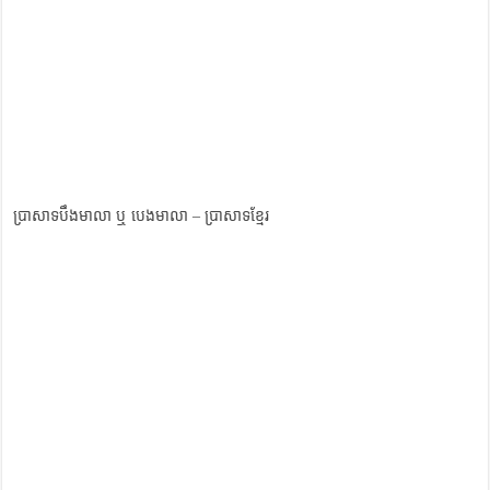
ប្រាសាទបឹងមាលា ឬ បេងមាលា – ប្រាសាទខ្មែរ