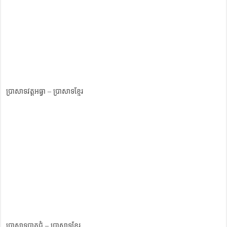
ប្រាសាទវត្តអធ្វា – ប្រាសាទខ្មែរ
ប្រាសាទបាតជុំ – ប្រាសាទខ្មែរ