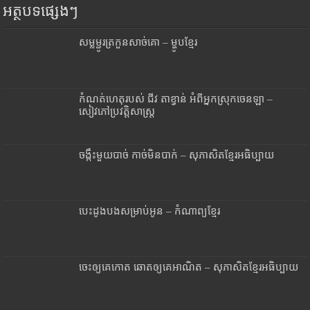
អត្ថបទផ្សេងៗ
សម្លម្ជូរត្រកួនសាច់គោ – ម្ហូបខ្មែរ
កំណត់ហេតុរបស់ ជីវ តាខ្វាន់ អំពីអ្នកស្រុកចេនឡា –
សៀវភៅប្រវត្តិសាស្រ្ត
ចង្កឹះមួយបាច់ កាច់មិនបាក់ – សុភាសិតខ្មែរអធិប្បាយ
បេះដូងបងសម្រាប់អូន – កំណាព្យខ្មែរ
ចេះឲ្យគេកោត ឆោតឲ្យគេអាណិត – សុភាសិតខ្មែរអធិប្បាយ