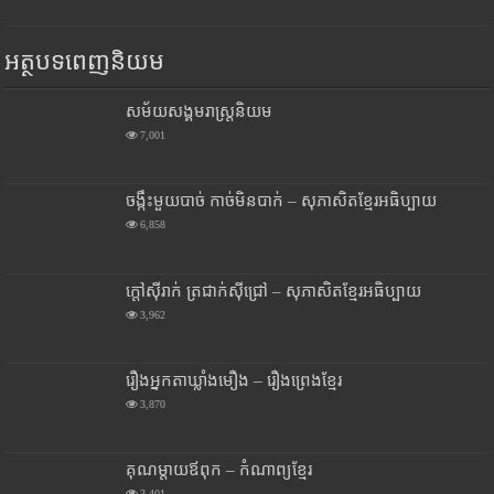
អត្ថបទពេញនិយម
សម័យសង្គមរាស្រ្តនិយម
7,001
ចង្កឹះមួយបាច់ កាច់មិនបាក់ – សុភាសិតខ្មែរអធិប្បាយ
6,858
ក្តៅស៊ីរាក់ ត្រជាក់ស៊ីជ្រៅ – សុភាសិតខ្មែរអធិប្បាយ
3,962
រឿងអ្នកតាឃ្លាំងមឿង – រឿងព្រេងខ្មែរ
3,870
គុណម្តាយឪពុក – កំណាព្យខ្មែរ
3,401