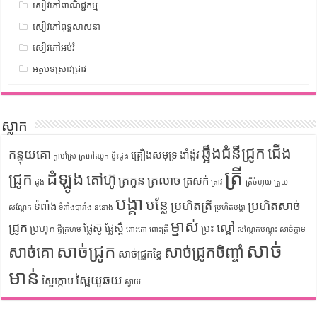
សៀវភៅពាណិជ្ជកម្ម
សៀវភៅពុទ្ធសាសនា
សៀវភៅអប់រំ
អត្ថបទស្រាវជ្រាវ
ស្លាក
ឆ្អឹងជំនីជ្រូក
ជើង
កន្ទុយគោ
គ្រឿងសមុទ្រ
ងាំង៉ូវ
ក្តាមស្រែ
ក្រអៅឈូក
ខ្ទិះដូង
ត្រី
ដំឡូង
ជ្រូក
តៅហ៊ូ
ត្រកួន
ត្រលាច
ត្រសក់
ដូង
ត្រាវ
ត្រីចំហុយ
ត្រួយ
បង្គា
បន្លែ
ប្រហិតត្រី
ប្រហិតសាច់
ទំពាំង
សណ្តែក
ទំពាំងបារាំង
ននោង
ប្រហិតបង្គា
ម្នាស់
ជ្រូក
ល្ពៅ
ប្រហុក
ផ្លែស៊ូ
ផ្លែស្ពឺ
ម្រះ
ផ្ទីក្រហម
ពោះគោ
ពោះត្រី
សណ្តែកបណ្តុះ
សាច់ក្តាម
សាច់
សាច់ជ្រូក
សាច់គោ
សាច់ជ្រូកចិញ្ចាំ
សាច់ជ្រូកខ្វៃ
មាន់
ស្ពៃយូឆយ
ស្ពៃក្តោប
ស្វាយ