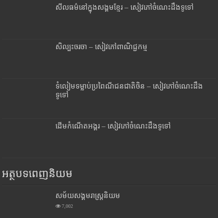
សីលធម៌នៅក្នុងសង្គមខ្មែរ – សៀវភៅចំណេះដឹងទូទៅ
សិល្បះចរចា – សៀវភៅពាណិជ្ជកម្ម
ទំលៀមទម្លាប់ប្រពៃណីជនជាតិចិន – សៀវភៅចំណេះដឹង
ទូទៅ
ដើមកំណើតអង្គរ – សៀវភៅចំណេះដឹងទូទៅ
អត្ថបទពេញនិយម
សម័យសង្គមរាស្រ្តនិយម
7,002