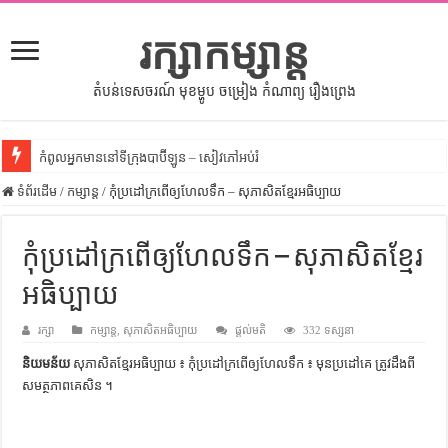
រក្សាកម្សាន្ត
តំបន់ទេសចរណ៍ មុខម្ហូប ចម្រៀង កំណាព្យ រឿងព្រេង
កំពូលអ្នកមាននៅទីក្រុងបាប៊ីឡូន – សៀវភៅអប់រំ
ទំព័រដើម
សីលធម៌នៅក្នុងសង្គមខ្មែរ – សៀវភៅចំណេះដឹងទូទៅ
/
កម្សាន្ត
/
កុំប្រដៅក្រពើឲ្យហែលទឹក – សុភាសិតខ្មែរអធិប្បាយ
សិល្បះចរចា – សៀវភៅពាណិជ្ជកម្ម
កុំប្រដៅក្រពើឲ្យហែលទឹក – សុភាសិតខ្មែរ
ទំលៀមទម្លាប់ប្រពៃណីជនជាតិចិន – សៀវភៅចំណេះដឹងទូទៅ
អធិប្បាយ
ដើមកំណើតអង្គរ – សៀវភៅចំណេះដឹងទូទៅ
ដើមកំណើតជនជាតិខ្មែរ – អត្ថបទស្រាវជ្រាវ
រក្សា
កម្សាន្ត
,
សុភាសិតអធិប្បាយ
ផ្តល់មតិ
332 ទស្សនា
ទំនាក់ទំនងកម្ពុជានិងចិន – សៀវភៅចំណេះដឹងទូទៅ
និយមន័យ
សុភាសិតខ្មែរអធិប្បាយ ៖ កុំប្រដៅក្រពើឲ្យហែលទឹក ៖ មុន​ប្រដៅ​គេ ត្រូវ​ដឹង​ពី​
សមត្ថភាព​គេ​សិន ។
ព្រះបាទធម្មិក – សៀវភៅចំណេះដឹងទូទៅ
រដ្ឋបាល និង រដ្ឋបាលវិមជ្ឈការ – អត្ថបទស្រាវជ្រាវ