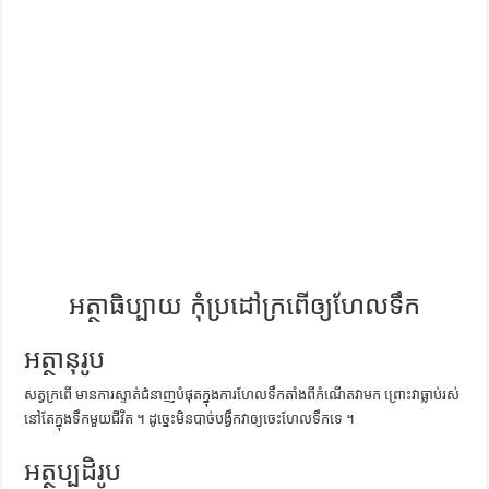
ការស្វែងយល់អំពី ល្ខោនខោល – សៀវភៅចំណេះដឹងទូទៅ
អត្ថាធិប្បាយ កុំប្រដៅក្រពើឲ្យហែលទឹក
អត្ថានុរូប
សត្វ​ក្រពើ មាន​ការ​ស្ទាត់​ជំនាញ​បំផុត​ក្នុង​ការ​ហែល​ទឹក​តាំង​ពី​កំណើត​វា​មក ព្រោះ​វា​ធ្លាប់​រស់​
នៅ​តែ​ក្នុង​ទឹក​មួយ​ជីវិត ។ ដូច្នេះ​មិន​បាច់​បង្វឹក​វា​ឲ្យ​ចេះ​ហែល​ទឹក​ទេ ។
អត្ថប្បដិរូប