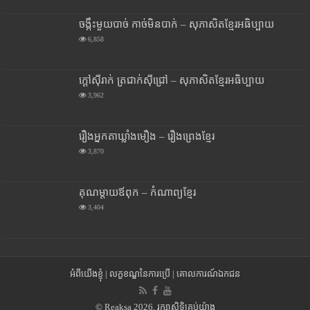
ចង្កឹះមួយបាច់ កាច់មិនបាក់ – សុភាសិតខ្មែរអធិប្បាយ
6,858
ក្តៅស៊ីរាក់ ត្រជាក់ស៊ីជ្រៅ – សុភាសិតខ្មែរអធិប្បាយ
3,962
រឿងអ្នកតាឃ្លាំងមឿង – រឿងព្រេងខ្មែរ
3,870
គុណម្តាយឪពុក – កំណាព្យខ្មែរ
3,404
អំពីយើងខ្ញុំ
|
លក្ខខណ្ឌនៃការប្រើ
|
គោលការណ៍ឯកជន
© Reaksa 2026, រក្សាសិទ្ធិគ្រប់យ៉ាង