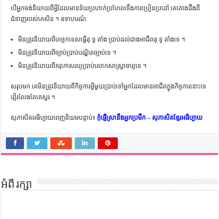
បើ​អ្នក​ចង់​និយាយ​ពី​អ្វី​ដែល​មាន​ន័យ​ប្រហាក់​ប្រហែល​នឹង​ការ​ប្រៀន​ប្រដៅ គេ​តោង​ដឹង​ពី​
ជំនាញ​របស់​គេ​សិន ។ ឧទាហរណ៍ៈ
មិន​ត្រូវ​និយាយ​ពី​បច្ចេកទេស​ធ្វើ​តុ ទូ តាំង ប្រាប់​ដល់​ជាង​អាជីព​តុ ទូ តាំង​ទេ ។
មិន​ត្រូវ​និយាយ​ពី​ច្បាប់​ប្រាប់​បណ្ឌិត​ច្បាប់​ទេ ។
មិន​ត្រូវ​និយាយ​ពី​គរុកោសល្យ​ប្រាប់​លោក​សាស្ត្រាចារ្យ​ទេ ។
សរុប​មក គេ​មិន​ត្រូវ​និយាយ​ពី​កិច្ចការ​អ្វី​មួយ​ប្រាប់​ទៅ​អ្នក​ដែល​មាន​អាជីព​ក្នុង​កិច្ចការ​នោះ​ទេ
វៀរ​លែង​តែ​គេ​សួរ ។
សុភាសិតអធិប្បាយពេញនិយមបន្ទាប់៖
កុំផ្ញើស្រានឹងអ្នកប្រមឹក – សុភាសិតខ្មែរអធិប្បាយ
អំពី រក្សា