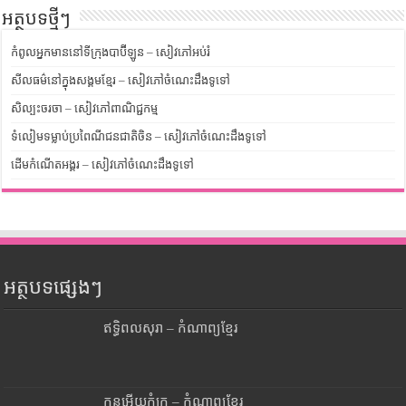
អត្ថបទថ្មីៗ
កំពូលអ្នកមាននៅទីក្រុងបាប៊ីឡូន – សៀវភៅអប់រំ
សីលធម៌នៅក្នុងសង្គមខ្មែរ – សៀវភៅចំណេះដឹងទូទៅ
សិល្បះចរចា – សៀវភៅពាណិជ្ជកម្ម
ទំលៀមទម្លាប់ប្រពៃណីជនជាតិចិន – សៀវភៅចំណេះដឹងទូទៅ
ដើមកំណើតអង្គរ – សៀវភៅចំណេះដឹងទូទៅ
អត្ថបទផ្សេងៗ
ឥទ្ធិពលសុរា – កំណាព្យខ្មែរ
កូនអើយកុំក្រ – កំណាព្យខ្មែរ