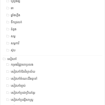
គ្រឿងផ្សំ
ឆា
ឆ្នាំងភ្លើង
ទឹកជ្រលក់
នំគួង
សម្ល
សម្លការី
ស៊ុប
សៀវភៅ
កម្រងវិញ្ញាសាប្រលង
សៀវភៅកំរិតវិទ្យាល័យ
សៀវភៅចំណេះដឹងទូទៅ
សៀវភៅច្បាប់
សៀវភៅប្រជាប្រិយខ្មែរ
សៀវភៅប្រវត្តិសាស្រ្ត