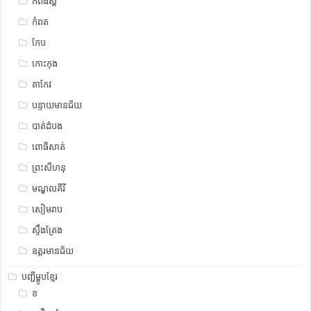
កំពង់ស្ពឺ
កំពត
កែប
កោះកុង
តាកែវ
បន្ទាយមានជ័យ
បាត់ដំបង
ពោធិសាត់
ព្រះសីហនុ
មណ្ឌលគីរី
សៀមរាប
ស្ទឹង​​ត្រែង
ឧត្ដរមានជ័យ
បញ្ជីម្ហូបខ្មែរ
ខ