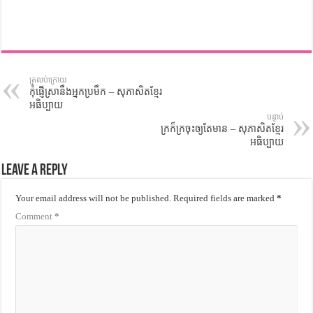
ត្រលប់ក្រោយ
កុំផ្ញើស្រានឹងអ្នកប្រមឹក – សុភាសិតខ្មែរ
អធិប្បាយ
បន្ទាប់
ក្រក៏ក្រចុះឲ្យតែមាន – សុភាសិតខ្មែរ
អធិប្បាយ
Leave a Reply
Your email address will not be published.
Required fields are marked
*
Comment
*