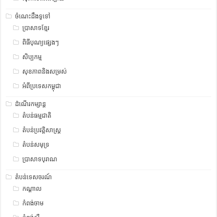
ចំណេះដឹងទូទៅ
ប្រាសាទខ្មែរ
ពិធីបុណ្យផ្សេងៗ
សិប្បកម្ម
សុខភាពនិងសម្រស់
អំពីប្រទេសកម្ពុជា
ដំណើរកម្សាន្ត
តំបន់ធម្មជាតិ
តំបន់ប្រវត្តិសាស្រ្ត
តំបន់សមុទ្រ
ប្រាសាទបុរាណ
តំបន់ទេសចរណ៍
កណ្តាល
កំពង់ចាម