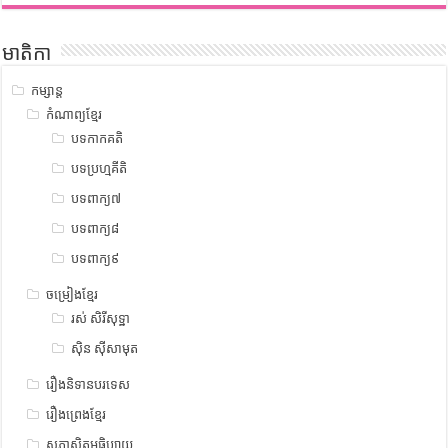
មាតិកា
កម្សាន្ត
កំណាព្យខ្មែរ
បទកាកគតិ
បទប្រហ្មគីតិ
បទពាក្យ៧
បទពាក្យ៨
បទពាក្យ៩
ចម្រៀងខ្មែរ
រស់ សិរីសុទ្ឋា
ស៊ិន ស៊ីសាមុត
រឿងនិទានបរទេស
រឿងព្រេងខ្មែរ
សុភាសិតអធិប្បាយ