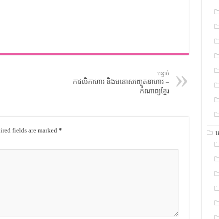
បន្ទាប់
កាវលិកាហារ និងមនោសញ្ចេតនាហារ –
កំណាព្យខ្មែរ
red fields are marked
*