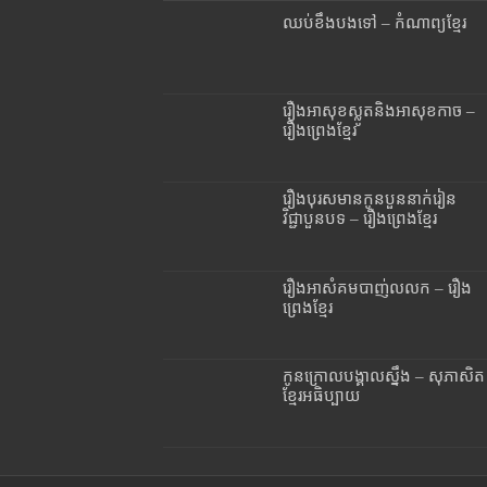
ឈប់ខឹងបងទៅ – កំណាព្យខ្មែរ
រឿងអាសុខស្លូតនិងអាសុខកាច –
រឿងព្រេងខ្មែរ
រឿងបុរសមានកូនបួននាក់រៀន
វិជ្ជាបួនបទ – រឿងព្រេងខ្មែរ
រឿងអាសំគមបាញ់លលក – រឿង
ព្រេងខ្មែរ
កូនក្រោលបង្គាលស្នឹង – សុភាសិត
ខ្មែរអធិប្បាយ