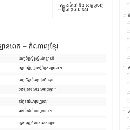
កម្មករសំពៅ និង សាស្រ្តាចារ្យ
– រឿងព្រេងបរទេស
ច
ានពេក – កំណាព្យខ្មែរ
ពេញចិត្តស្និទ្ធស្លឹងតែឡានថ្មី
ស្នេហ៍ស្និទ្ធឡានថ្មីមិត្តកល្យាណ ។
ដ
ពេញចិត្តមមៃប្រៀបមិនបាន
ចង់ឱ្យសុខសាន្តសមប្រាថ្នា ។
នាំកូនភរិយារួមគ្រួសារ
ពុកម៉ែកុងម៉ាលម្ហែកាយ ។
ត
ក្មេងពេញចំណតមកសប្បាយ