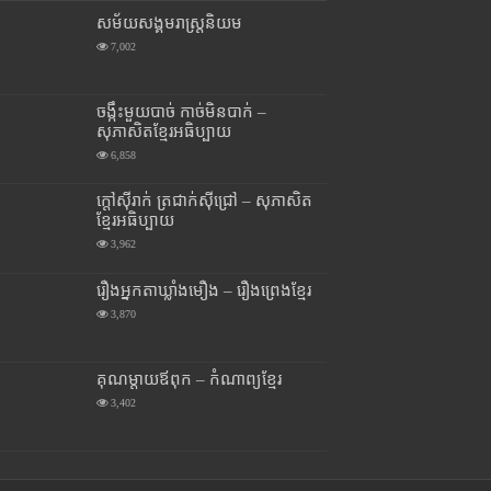
សម័យសង្គមរាស្រ្តនិយម
7,002
ចង្កឹះមួយបាច់ កាច់មិនបាក់ –
សុភាសិតខ្មែរអធិប្បាយ
6,858
ក្តៅស៊ីរាក់ ត្រជាក់ស៊ីជ្រៅ – សុភាសិត
ខ្មែរអធិប្បាយ
3,962
រឿងអ្នកតាឃ្លាំងមឿង – រឿងព្រេងខ្មែរ
3,870
គុណម្តាយឪពុក – កំណាព្យខ្មែរ
3,402