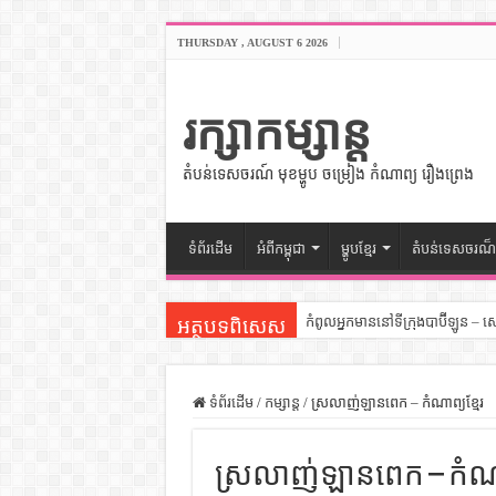
THURSDAY , AUGUST 6 2026
រក្សាកម្សាន្ត
តំបន់ទេសចរណ៍ មុខម្ហូប ចម្រៀង កំណាព្យ រឿងព្រេង
ទំព័រដើម
អំពីកម្ពុជា
ម្ហូបខ្មែរ
តំបន់ទេសចរណ៏
កំពូលអ្នកមាននៅទីក្រុងបាប៊ីឡូន – 
អត្ថបទពិសេស
សីលធម៌នៅក្នុងសង្គមខ្មែរ – សៀវភ
សិល្បះចរចា – សៀវភៅពាណិជ្ជកម្ម
ទំព័រដើម
/
កម្សាន្ត
/
ស្រលាញ់ឡានពេក – កំណាព្យខ្មែរ
ទំលៀមទម្លាប់ប្រពៃណីជនជាតិចិន 
ស្រលាញ់ឡានពេក – កំណាព
ដើមកំណើតអង្គរ – សៀវភៅចំណេះដឹ