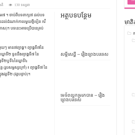
ជ្រាវ
មតិ
130 ទស្សនា
ចំណេះដឹងទូទៅ
អត្ថបទបន្ថែម
េ៧ ។ ចាប់ពីបទពាក្យ៧ ដល់បទ
ានដល់ដំណាក់កាលមួយថ្មីទៀត កវី
មាតិ
ូទៅ
កាស)។ បទនេះអាចប្រើបានគ្រប់
ក
ទស្រាវជ្រាវ
ៀវភៅចំណេះដឹងទូទៅ
នីមួយៗ មាន៧ព្យាង្គ។ ព្យាង្គទី៧នៃ
សម្តីសេដ្ឋី – រឿងព្រេងបរទេស
ៃឃ្លាទី២ ចួននឹងព្យាង្គទី៧ នៃ
ង្គទី២ឬទី៤នៃឃ្លាទី៤
 (រូបសម្ផស្សក្រៅ) ៖ ព្យាង្គទី៧ នៃ
នុងវគ្គទី២ (វគ្គបន្ទាប់)។
មេទ័ពល្អកម្ររកបាន – រឿង
ព្រេងបរទេស