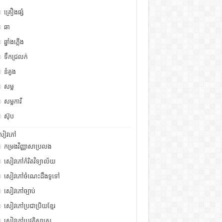
គ្រឿងផ្សំ
ឆា
ឆ្នាំងភ្លើង
ទឹកជ្រលក់
នំគួង
សម្ល
សម្លការី
ស៊ុប
សៀវភៅ
កម្រងវិញ្ញាសាប្រលង
សៀវភៅកំរិតវិទ្យាល័យ
សៀវភៅចំណេះដឹងទូទៅ
សៀវភៅច្បាប់
សៀវភៅប្រជាប្រិយខ្មែរ
សៀវភៅប្រវត្តិសាស្រ្ត