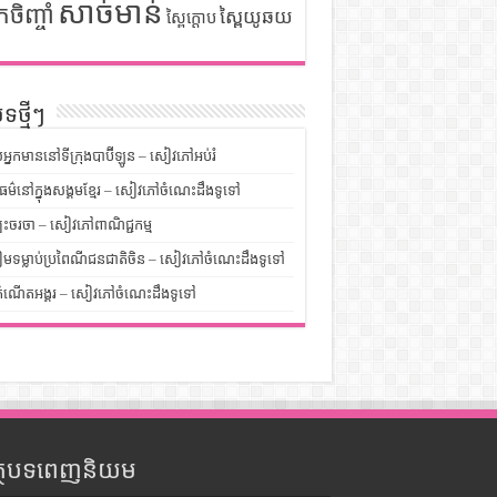
សាច់មាន់
កចិញ្ចាំ
ស្ពៃយូឆយ
ស្ពៃក្តោប
ទថ្មីៗ
លអ្នកមាននៅទីក្រុងបាប៊ីឡូន – សៀវភៅអប់រំ
ម៌នៅក្នុងសង្គមខ្មែរ – សៀវភៅចំណេះដឹងទូទៅ
បះចរចា – សៀវភៅពាណិជ្ជកម្ម
មទម្លាប់ប្រពៃណីជនជាតិចិន – សៀវភៅចំណេះដឹងទូទៅ
ំណើតអង្គរ – សៀវភៅចំណេះដឹងទូទៅ
ត្ថបទពេញនិយម