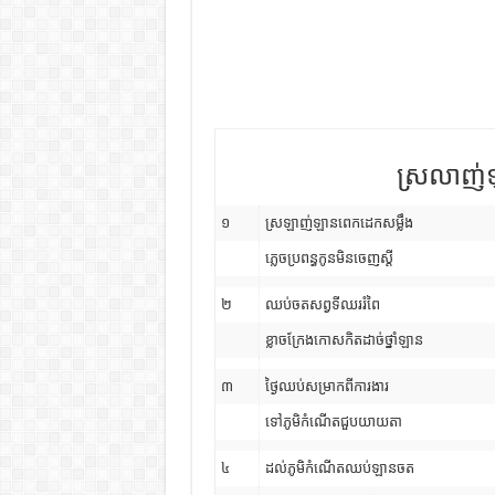
ស្រលាញ់ឡ
១
ស្រឡាញ់ឡានពេកដេកសម្លឹង
ភ្លេចប្រពន្ធកូនមិនចេញស្តី
២
ឈប់ចតសព្វទីឈររំពៃ
ខ្លាចក្រែងកោសកិតដាច់ថ្នាំឡាន
៣
ថ្ងៃឈប់សម្រាកពីការងារ
ទៅភូមិកំណើតជួបយាយតា
៤
ដល់ភូមិកំណើតឈប់ឡានចត