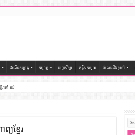
ដំណើរកម្សាន្ត
កម្សាន្ត
បច្ចេកវិទ្យា
គន្លឹះរកលុយ
ចំណេះដឹងទូទៅ
សៀវភៅអប់រំ
ៅចំណេះដឹងទូទៅ
– សៀវភៅចំណេះដឹងទូទៅ
្យខ្មែរ
ងទូទៅ