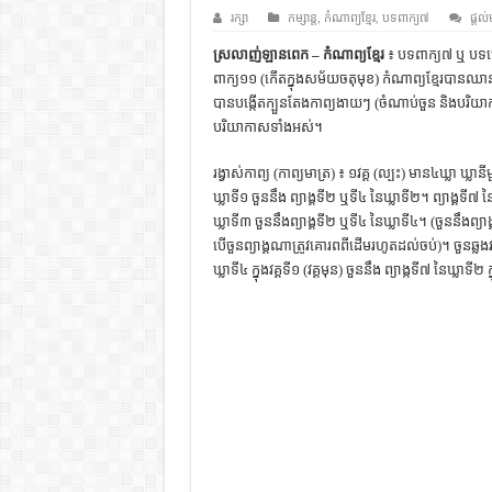
ដើមកំណើតជនជាតិខ្មែរ – អត្ថបទស្រាវ
រក្សា
កម្សាន្ត
,
កំណាព្យខ្មែរ
,
បទពាក្យ៧
ផ្តល់
ទំនាក់ទំនងកម្ពុជានិងចិន – សៀវភៅ
ស្រលាញ់ឡានពេក – កំណាព្យខ្មែរ
៖ បទពាក្យ៧ ឬ បទម
ពាក្យ១១ (កើតក្នុងសម័យចតុមុខ) កំណាព្យខ្មែរបានឈ
ព្រះបាទធម្មិក – សៀវភៅចំណេះដឹងទ
បានបង្កើតក្បួនតែងកាព្យងាយៗ (ចំណាប់ចួន និងបរិយា
រដ្ឋបាល និង រដ្ឋបាលវិមជ្ឈការ – អត្ថប
បរិយាកាសទាំងអស់។
ការស្វែងយល់អំពី ល្ខោនខោល – ស
រង្វាស់កាព្យ (កាព្យមាត្រ) ៖ ១វគ្គ (ល្បះ) មាន៤ឃ្លា ឃ្លា
ឃ្លាទី១ ចួននឹង ព្យាង្គទី២ ឬទី៤ នៃឃ្លាទី២។ ព្យាង្គទី៧ ន
ឃ្លាទី៣ ចួននឹងព្យាង្គទី២ ឬទី៤ នៃឃ្លាទី៤។ (ចួននឹងព្យា
បើចួនព្យាង្គណាត្រូវគោរពពីដើមរហូតដល់ចប់)។ ចួនឆ្លងវគ្គ
ឃ្លាទី៤ ក្នុងវគ្គទី១ (វគ្គមុន) ចួននឹង ព្យាង្កទី៧ នៃឃ្លាទី២ ក្