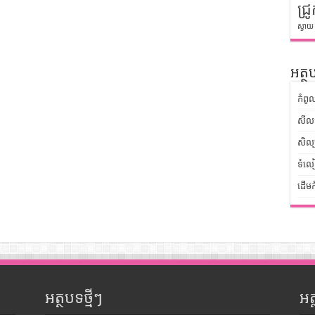
ជ្រូ
ស្វាយ
អត្ថប
កំពូ
សីលធ
សិល្
ទំលៀ
ដើមក
អត្ថបទថ្មីៗ
អ