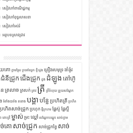
សៀវភៅពាណិជ្ជកម្ម
សៀវភៅពុទ្ធសាសនា
សៀវភៅអប់រំ
អត្ថបទស្រាវជ្រាវ
ក
ទុយគោ
គ្រឿងសមុទ្រ
ងាំង៉ូវ
ក្តាមស្រែ
ក្រអៅឈូក
ខ្ទិះដូង
ដំឡូង
ឹងជំនីជ្រូក
ជើងជ្រូក
តៅហ៊ូ
ដូង
ត្រី
ួន
ត្រលាច
ត្រសក់
ត្រាវ
ត្រីចំហុយ
ត្រួយសណ្តែក
បង្គា
បន្លែ
ប្រហិតត្រី
ំង
ទំពាំងបារាំង
ននោង
ប្រហិត
ប្រហិតសាច់ជ្រូក
ប្រហុក
ផ្លែស៊ូ
ផ្លែស្ពឺ
ផ្ទីក្រហម
ម្នាស់
ល្ពៅ
ម្រះ
ោ
ពោះត្រី
សណ្តែកបណ្តុះ
សាច់ក្តាម
សាច់ជ្រូក
ច់គោ
សាច់
សាច់ជ្រូកខ្វៃ