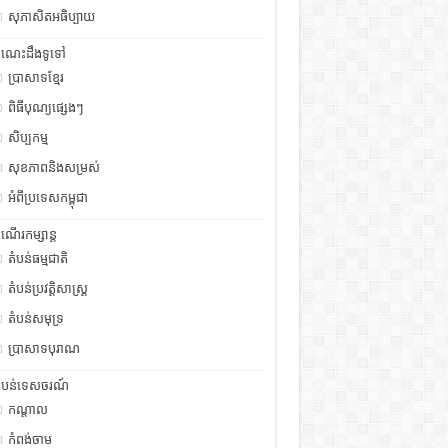
សុភាសិតអធិប្បាយ
ំណេះដឹងទូទៅ
ប្រាសាទខ្មែរ
ពិធីបុណ្យផ្សេងៗ
សិប្បកម្ម
សុខភាពនិងសម្រស់
អំពីប្រទេសកម្ពុជា
ំណើរកម្សាន្ត
តំបន់ធម្មជាតិ
តំបន់ប្រវត្តិសាស្រ្ត
តំបន់សមុទ្រ
ប្រាសាទបុរាណ
ំបន់ទេសចរណ៍
កណ្តាល
កំពង់ចាម