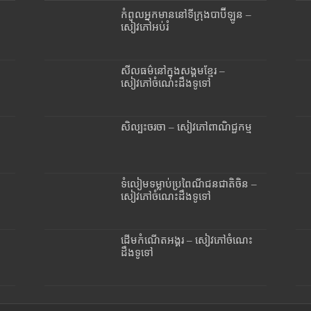
កំពូលអ្នកមាននៅទីក្រុងបាប៊ីឡូន –
សៀវភៅអប់រំ
សីលធម៌នៅក្នុងសង្គមខ្មែរ –
សៀវភៅចំណេះដឹងទូទៅ
សិល្បះចរចា – សៀវភៅពាណិជ្ជកម្ម
ទំលៀមទម្លាប់ប្រពៃណីជនជាតិចិន –
សៀវភៅចំណេះដឹងទូទៅ
ដើមកំណើតអង្គរ – សៀវភៅចំណេះ
ដឹងទូទៅ