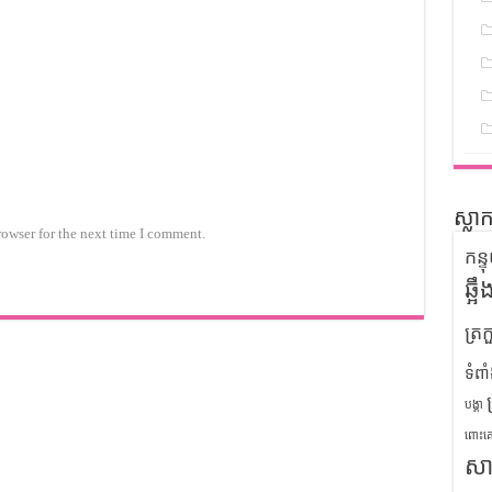
ស្លា
rowser for the next time I comment.
កន្
ឆ្អ
ត្រក
ទំពា
បង្គា
ពោះគ
សា