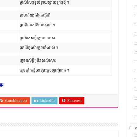
ម្ចាស់សែនខ្វល់ខ្វាយស្តាយឡានថ្មី ។
ខ្លះហត់ដង្ហក់ផ្អែកធ្វើហី
ខ្លះមើលកៅអីថាអស្ចារ្យ ។
ស្រងាកសម្ងំភ្លេចយាយតា
ពុកម៉ែកុងម៉ាភ្លេចទាំងអស់ ។
ភ្លេចអស់អ្វីៗមិនសល់សោះ
ភ្លេចភ្លាំងក្ស័យខ្សោះស្រឡាញ់ពេក ។
ែរ
Stumbleupon
LinkedIn
Pinterest
ប