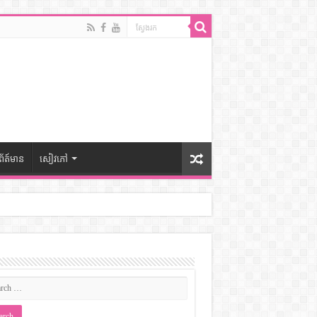
ព័ត៍មាន
សៀវភៅ