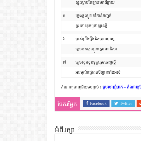
ស្ទុះស្ទាបតែឡានមកពីឆ្ងាយ
៥
ក្មេងខ្លះស្ទុះទៅកាន់កញ្ចក់
ខ្លះគោះតូកៗថាឡានថ្មី
៦
ម្ចាស់ទ្រឹងធ្មឹងគិតព្រួយបារម្ភ
ភ្លេចបងភ្លេចប្អូនភ្លេចញាតិសា
៧
ភ្លេចសួរសុខទុក្ខភ្លេចចេញស្តី
អារម្មណ៍ផ្តោតលើឡានទាំងអស់
កំណាព្យពេញនិយមបន្ទាប់ ៖
ស្រលាញ់ពេក – កំណាព្យខ្ម
Facebook
Twitter
ចែករម្លែក
អំពី រក្សា