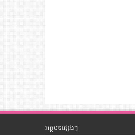
អត្ថបទផ្សេងៗ