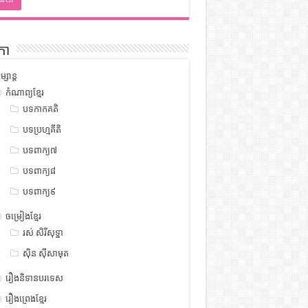
កា
ម្សាន្ត
កំណាព្យខ្មែរ
បទកាកគតិ
បទប្រហ្មគីតិ
បទពាក្យ៧
បទពាក្យ៨
បទពាក្យ៩
ចម្រៀងខ្មែរ
រស់ សិរីសុទ្ឋា
ស៊ិន ស៊ីសាមុត
រឿងនិទានបរទេស
រឿងព្រេងខ្មែរ