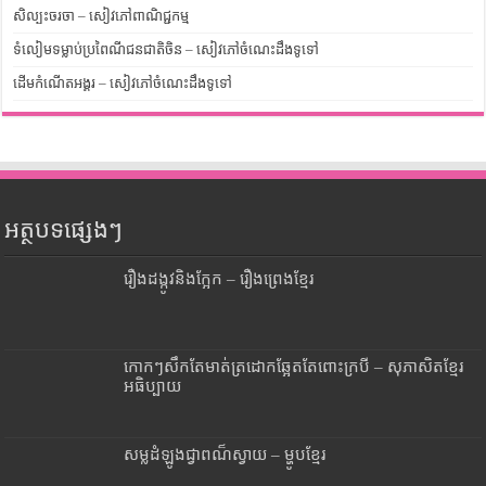
សិល្បះចរចា – សៀវភៅពាណិជ្ជកម្ម
ទំលៀមទម្លាប់ប្រពៃណីជនជាតិចិន – សៀវភៅចំណេះដឹងទូទៅ
ដើមកំណើតអង្គរ – សៀវភៅចំណេះដឹងទូទៅ
អត្ថបទផ្សេងៗ
រឿងដង្កូវនិងក្អែក – រឿងព្រេងខ្មែរ
កោកៗសឹកតែមាត់ត្រដោកឆ្អែតតែពោះក្របី – សុភាសិតខ្មែរ
អធិប្បាយ
សម្លដំឡូងជ្វាពណ៏ស្វាយ – ម្ហូបខ្មែរ