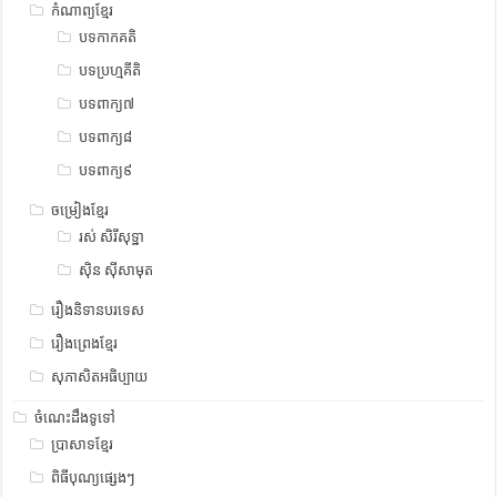
កំណាព្យខ្មែរ
បទកាកគតិ
បទប្រហ្មគីតិ
បទពាក្យ៧
បទពាក្យ៨
បទពាក្យ៩
ចម្រៀងខ្មែរ
រស់ សិរីសុទ្ឋា
ស៊ិន ស៊ីសាមុត
រឿងនិទានបរទេស
រឿងព្រេងខ្មែរ
សុភាសិតអធិប្បាយ
ចំណេះដឹងទូទៅ
ប្រាសាទខ្មែរ
ពិធីបុណ្យផ្សេងៗ