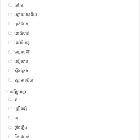
តាកែវ
បន្ទាយមានជ័យ
បាត់ដំបង
ពោធិសាត់
ព្រះសីហនុ
មណ្ឌលគីរី
សៀមរាប
ស្ទឹង​​ត្រែង
ឧត្ដរមានជ័យ
បញ្ជីម្ហូបខ្មែរ
ខ
គ្រឿងផ្សំ
ឆា
ឆ្នាំងភ្លើង
ទឹកជ្រលក់