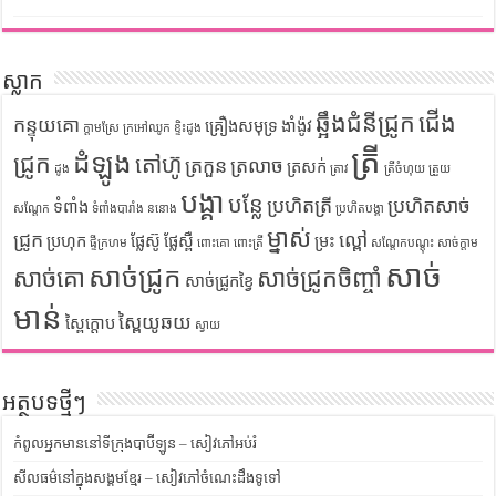
ស្លាក
ឆ្អឹងជំនីជ្រូក
ជើង
កន្ទុយគោ
គ្រឿងសមុទ្រ
ងាំង៉ូវ
ក្តាមស្រែ
ក្រអៅឈូក
ខ្ទិះដូង
ត្រី
ដំឡូង
ជ្រូក
តៅហ៊ូ
ត្រកួន
ត្រលាច
ត្រសក់
ដូង
ត្រាវ
ត្រីចំហុយ
ត្រួយ
បង្គា
បន្លែ
ប្រហិតត្រី
ប្រហិតសាច់
ទំពាំង
សណ្តែក
ទំពាំងបារាំង
ននោង
ប្រហិតបង្គា
ម្នាស់
ជ្រូក
ល្ពៅ
ប្រហុក
ផ្លែស៊ូ
ផ្លែស្ពឺ
ម្រះ
ផ្ទីក្រហម
ពោះគោ
ពោះត្រី
សណ្តែកបណ្តុះ
សាច់ក្តាម
សាច់
សាច់ជ្រូក
សាច់គោ
សាច់ជ្រូកចិញ្ចាំ
សាច់ជ្រូកខ្វៃ
មាន់
ស្ពៃយូឆយ
ស្ពៃក្តោប
ស្វាយ
អត្ថបទថ្មីៗ
កំពូលអ្នកមាននៅទីក្រុងបាប៊ីឡូន – សៀវភៅអប់រំ
សីលធម៌នៅក្នុងសង្គមខ្មែរ – សៀវភៅចំណេះដឹងទូទៅ