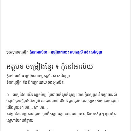
ការស្វែងយល់អំពី ល្ខោនខោល – សៀវភៅចំណេះដឹងទូទៅ
ចុចស្តាប់ចម្រៀង
កុំនៅអាល័យ – ច្រៀងដោយ៖ លោកស្រី រស់ សេរីសុទ្ធា
អត្ថបទ ចម្រៀងខ្មែរ ៖ កុំនៅអាល័យ
កុំនៅអាល័យ ច្រៀងដោយអ្នកស្រី រស់ សេរីសុទ្ធា
ទំនុកច្រៀង និង ដឹកភ្លេងដោយ ថុង អុងឃីន
១ – ពាក្យដែលយើងស្បថស្បែ ប្រែជាបាត់ស្ងាត់សូន្យ ចោលក្លិនឲ្យអូន នឹកស្ដាយដល់
ស្នេហ៍ អូនស៊ូទ្រាំចាំបណ្ដាំ ឥតមានណាយពីបង អូនស្ដាយពេកកន្លង ដោយសារស្នេហា
យើងមួយ អា ហា… ហា ហា…
សង្សារដែលឃ្លាតទៅឆ្ងាយ អូននឹកស្ដាយគ្មានពេលណាយ ជាតិនេះអភ័ព្វ ៗ ព្រោះតែ
ស្នេហាបែកទៅឆ្ងាយ