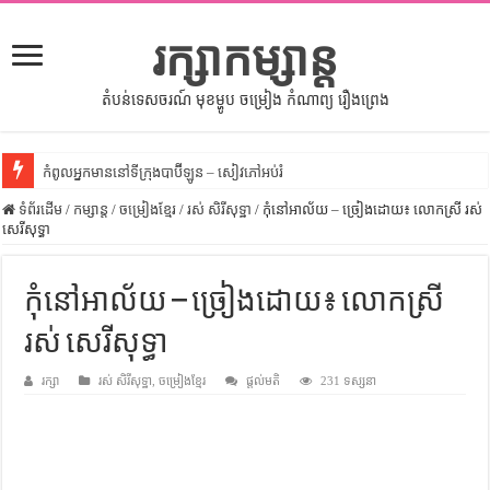
រក្សាកម្សាន្ត
តំបន់ទេសចរណ៍ មុខម្ហូប ចម្រៀង កំណាព្យ រឿងព្រេង
កំពូលអ្នកមាននៅទីក្រុងបាប៊ីឡូន – សៀវភៅអប់រំ
ទំព័រដើម
សីលធម៌នៅក្នុងសង្គមខ្មែរ – សៀវភៅចំណេះដឹងទូទៅ
/
កម្សាន្ត
/
ចម្រៀងខ្មែរ
/
រស់ សិរីសុទ្ឋា
/
កុំនៅអាល័យ – ច្រៀងដោយ៖ លោកស្រី រស់
សេរីសុទ្ធា
សិល្បះចរចា – សៀវភៅពាណិជ្ជកម្ម
ទំលៀមទម្លាប់ប្រពៃណីជនជាតិចិន – សៀវភៅចំណេះដឹងទូទៅ
កុំនៅអាល័យ – ច្រៀងដោយ៖ លោកស្រី
ដើមកំណើតអង្គរ – សៀវភៅចំណេះដឹងទូទៅ
រស់ សេរីសុទ្ធា
ដើមកំណើតជនជាតិខ្មែរ – អត្ថបទស្រាវជ្រាវ
រក្សា
រស់ សិរីសុទ្ឋា
,
ចម្រៀងខ្មែរ
ផ្តល់មតិ
231 ទស្សនា
ទំនាក់ទំនងកម្ពុជានិងចិន – សៀវភៅចំណេះដឹងទូទៅ
ព្រះបាទធម្មិក – សៀវភៅចំណេះដឹងទូទៅ
រដ្ឋបាល និង រដ្ឋបាលវិមជ្ឈការ – អត្ថបទស្រាវជ្រាវ