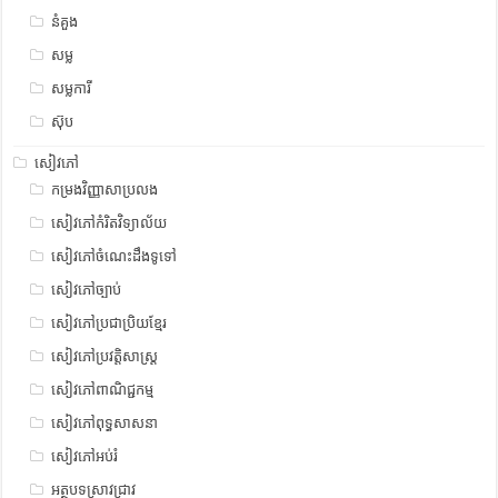
នំគួង
សម្ល
សម្លការី
ស៊ុប
សៀវភៅ
កម្រងវិញ្ញាសាប្រលង
សៀវភៅកំរិតវិទ្យាល័យ
សៀវភៅចំណេះដឹងទូទៅ
សៀវភៅច្បាប់
សៀវភៅប្រជាប្រិយខ្មែរ
សៀវភៅប្រវត្តិសាស្រ្ត
សៀវភៅពាណិជ្ជកម្ម
សៀវភៅពុទ្ធសាសនា
សៀវភៅអប់រំ
អត្ថបទស្រាវជ្រាវ