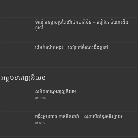
ទំលៀមទម្លាប់ប្រពៃណីជនជាតិចិន – សៀវភៅចំណេះដឹង
ទូទៅ
ដើមកំណើតអង្គរ – សៀវភៅចំណេះដឹងទូទៅ
អត្ថបទពេញនិយម
សម័យសង្គមរាស្រ្តនិយម
7,002
ចង្កឹះមួយបាច់ កាច់មិនបាក់ – សុភាសិតខ្មែរអធិប្បាយ
6,858