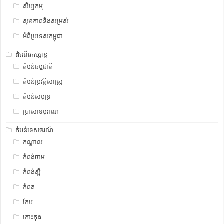
សិប្បកម្ម
សុខភាពនិងសម្រស់
អំពីប្រទេសកម្ពុជា
ដំណើរកម្សាន្ត
តំបន់ធម្មជាតិ
តំបន់ប្រវត្តិសាស្រ្ត
តំបន់សមុទ្រ
ប្រាសាទបុរាណ
តំបន់ទេសចរណ៍
កណ្តាល
កំពង់ចាម
កំពង់ស្ពឺ
កំពត
កែប
កោះកុង