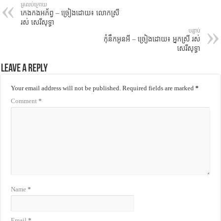
ត្រលប់ក្រោយ
កេងកងអភ័ព្វ – ច្រៀងដោយ៖ លោកស្រី
រស់ សេរីសុទ្ធា
បន្ទាប់
កុំនឹកអូនអី – ច្រៀងដោយ៖ អ្នកស្រី រស់
សេរីសុទ្ធា
Leave a Reply
Your email address will not be published.
Required fields are marked
*
Comment
*
Name
*
Email
*