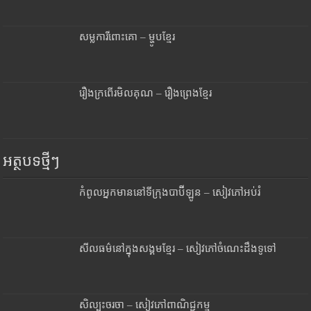
សម្លការីពោះគោ – ម្ហូបខ្មែរ
រឿងក្រពើរមិលគុណ – រឿងព្រេងខ្មែរ
អត្ថបទថ្មីៗ
កំពូលអ្នកមាននៅទីក្រុងបាប៊ីឡូន – សៀវភៅអប់រំ
សីលធម៌នៅក្នុងសង្គមខ្មែរ – សៀវភៅចំណេះដឹងទូទៅ
សិល្បះចរចា – សៀវភៅពាណិជ្ជកម្ម