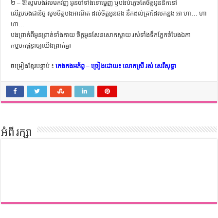
២ – ឱ!សូមបងវិលមកវិញ អូនចាំទាំងទោម្នេញ ឬបងបំភ្លេចតែចិត្តអូននឹកនៅ
លើរូបបងជានិច្ច សូមចិត្តបងអាណិត ដល់ចិត្តអូនផង នឹកដល់គ្រាដែលកន្លង អា ហា… ហា
ហា…
បងព្រាត់ពីអូនព្រាត់ទាំងកាយ ចិត្តអូនសែនសោកស្ដាយ រស់ទាំងទឹកភ្នែកចំបែងឯកា
កម្មមកផ្ដន្ទាឲ្យយើងព្រាត់គ្នា
ចម្រៀងខ្មែរបន្ទាប់ ៖
កេងកងអភ័ព្វ – ច្រៀងដោយ៖ លោកស្រី រស់ សេរីសុទ្ធា
អំពី រក្សា