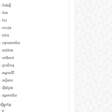
កំពង់ស្ពឺ
កំពត
កែប
កោះកុង
តាកែវ
បន្ទាយមានជ័យ
បាត់ដំបង
ពោធិសាត់
ព្រះសីហនុ
មណ្ឌលគីរី
សៀមរាប
ស្ទឹង​​ត្រែង
ឧត្ដរមានជ័យ
ញ្ជីម្ហូបខ្មែរ
ខ