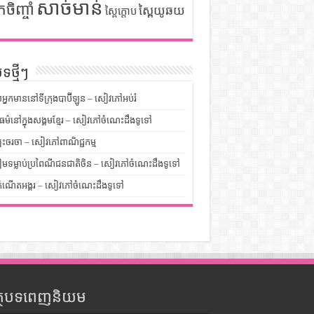
សាច់មាន់
កចិញ្ចាំ
ស្ពៃយូឆយ
ស្ពៃក្តោប
ទថ្មីៗ
លអ្នកមាននៅទីក្រុងបាប៊ីឡូន – សៀវភៅអប់រំ
ម៌នៅក្នុងសង្គមខ្មែរ – សៀវភៅចំណេះដឹងទូទៅ
បះចរចា – សៀវភៅពាណិជ្ជកម្ម
មទម្លាប់ប្រពៃណីជនជាតិចិន – សៀវភៅចំណេះដឹងទូទៅ
ំណើតអង្គរ – សៀវភៅចំណេះដឹងទូទៅ
ត្ថបទពេញនិយម