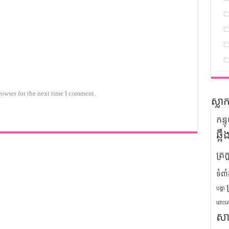
rowser for the next time I comment.
ស្លា
កន្
ឆ្អ
ត្រក
ទំពា
បង្គា
ពោះគ
សា