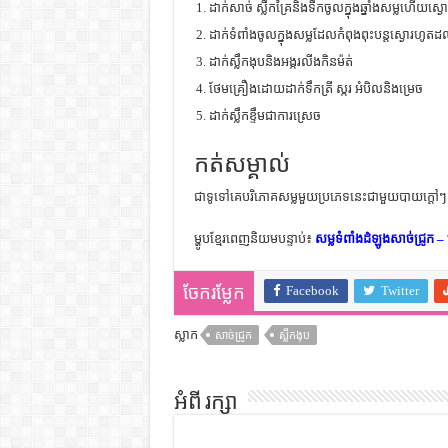
ដាក់សាច់ ស្លឹកគ្រៃនិងទឹកចូលក្នុងឆ្នាំងសម្លហើយស្
ដាក់ទំពាំងចូលក្នុងសម្លដែលកំពុងពុះបន្តស្ងោរហូតដល
ដាក់ស្លឹកងុបនិងអង្ករលីងកិនម៉ត់
ថែមគ្រឿងដោយដាក់ទឹកត្រី ស្ករ អំបិលនិងម្រេច
ដាក់ស្លឹកខ្ទឹមជាការស្រេច
កត់សម្គាល់
ជាទូទៅគេបរិភោគសម្លមួយប្រភេទនេះជាមួយបាយក្តៅៗ វ
ម្ហូបខ្មែរពេញនិយមបន្ទាប់៖
សម្លទំពាំងដំឡូងសាច់ជ្រូក – ម្ហ
Facebook
Twitter
ចែករម្លែក
ស្លាក
សាច់ជ្រូក
ស្លឹកងុប
អំពី រក្សា