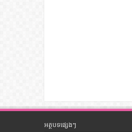
អត្ថបទផ្សេងៗ