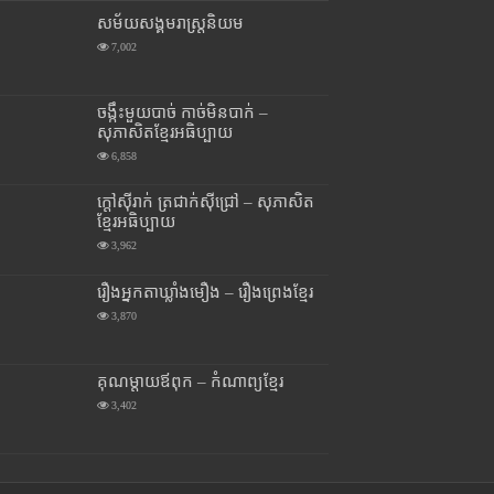
សម័យសង្គមរាស្រ្តនិយម
7,002
ចង្កឹះមួយបាច់ កាច់មិនបាក់ –
សុភាសិតខ្មែរអធិប្បាយ
6,858
ក្តៅស៊ីរាក់ ត្រជាក់ស៊ីជ្រៅ – សុភាសិត
ខ្មែរអធិប្បាយ
3,962
រឿងអ្នកតាឃ្លាំងមឿង – រឿងព្រេងខ្មែរ
3,870
គុណម្តាយឪពុក – កំណាព្យខ្មែរ
3,402