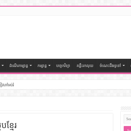
ដំណើរកម្សាន្ត
កម្សាន្ត
បច្ចេកវិទ្យា
គន្លឹះរកលុយ
ចំណេះដឹងទូទៅ
សៀវភៅអប់រំ
ៅចំណេះដឹងទូទៅ
– សៀវភៅចំណេះដឹងទូទៅ
ូបខ្មែរ
ងទូទៅ