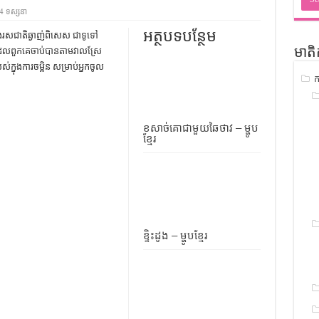
ជ្រាវ
4 ទស្សនា
ចំណេះដឹងទូទៅ
អត្ថបទបន្ថែម
ិននិងរសជាតិឆ្ងាញ់ពិសេស ជាទូទៅ
ែលពួកគេចាប់បានតាមវាលស្រែ
មាតិ
ូទៅ
ស់ក្នុងការចម្អិន សម្រាប់អ្នកចូល
ក
ទស្រាវជ្រាវ
ៀវភៅចំណេះដឹងទូទៅ
ខសាច់គោជាមួយឆៃថាវ – ម្ហូប
ខ្មែរ
ខ្ទិះដូង – ម្ហូបខ្មែរ