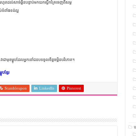
ងោរហូតដល់សាច់ឆ្អិនបន្ទាប់មកយកស្លឹកគ្រៃចេញពីសម្ល
់ទំពាំងទន់ល្អ
ាជាមុខម្ហូបដែលអ្នកនៅជនបទចូលចិត្តចម្អិនបរិភោគ។
ូបខ្មែរ
Stumbleupon
LinkedIn
Pinterest
ប