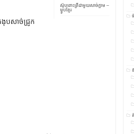
ស៊ុបពោះត្រីជាមួយសាច់ក្តាម –
ម្ហូបខ្មែរ
ច
ឹកងុបសាច់ជ្រូក
ដ
ត