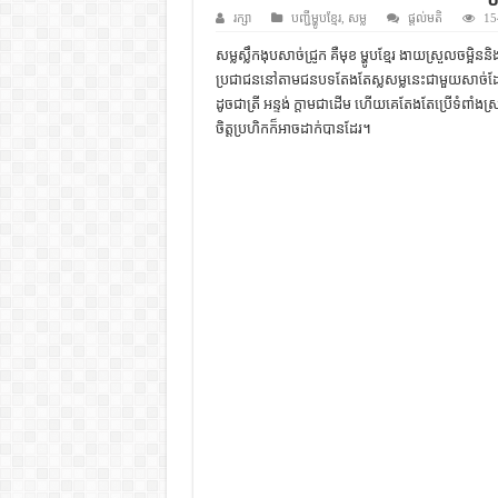
ដើមកំណើតជនជាតិខ្មែរ – អត្ថបទស្រាវ
រក្សា
បញ្ជីម្ហូបខ្មែរ
,
សម្ល
ផ្តល់មតិ
15
ទំនាក់ទំនងកម្ពុជានិងចិន – សៀវភៅ
សម្លស្លឹកងុបសាច់ជ្រូក គឺមុខ ម្ហូបខ្មែរ ងាយស្រួលចម្អ
ប្រជាជននៅតាមជនបទតែងតែស្លសម្លនេះជាមួយសាច់ដ
ព្រះបាទធម្មិក – សៀវភៅចំណេះដឹងទ
ដូចជាត្រី អន្ទង់ ក្តាមជាដើម​ ហើយគេតែងតែប្រើទំពាំងស្រ
រដ្ឋបាល និង រដ្ឋបាលវិមជ្ឈការ – អត្ថប
ចិត្តប្រហិកក៏អាចដាក់បានដែរ។
ការស្វែងយល់អំពី ល្ខោនខោល – ស