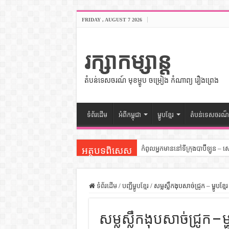
FRIDAY , AUGUST 7 2026
រក្សាកម្សាន្ត
តំបន់ទេសចរណ៍ មុខម្ហូប ចម្រៀង កំណាព្យ រឿងព្រេង
ទំព័រដើម
អំពីកម្ពុជា
ម្ហូបខ្មែរ
តំបន់ទេសចរណ៏
កំពូលអ្នកមាននៅទីក្រុងបាប៊ីឡូន – 
អត្ថបទពិសេស
សីលធម៌នៅក្នុងសង្គមខ្មែរ – សៀវភ
សិល្បះចរចា – សៀវភៅពាណិជ្ជកម្ម
ទំព័រដើម
/
បញ្ជីម្ហូបខ្មែរ
/
សម្លស្លឹកងុបសាច់ជ្រូក – ម្ហូបខ្មែរ
ទំលៀមទម្លាប់ប្រពៃណីជនជាតិចិន 
សម្លស្លឹកងុបសាច់ជ្រូក – ម្ហ
ដើមកំណើតអង្គរ – សៀវភៅចំណេះដឹ