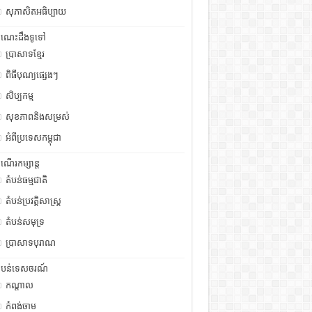
សុភាសិតអធិប្បាយ
ំណេះដឹងទូទៅ
ប្រាសាទខ្មែរ
ពិធីបុណ្យផ្សេងៗ
សិប្បកម្ម
សុខភាពនិងសម្រស់
អំពីប្រទេសកម្ពុជា
ំណើរកម្សាន្ត
តំបន់ធម្មជាតិ
តំបន់ប្រវត្តិសាស្រ្ត
តំបន់សមុទ្រ
ប្រាសាទបុរាណ
ំបន់ទេសចរណ៍
កណ្តាល
កំពង់ចាម