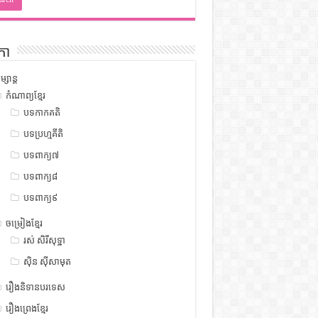
កា
ម្សាន្ត
កំណាព្យខ្មែរ
បទកាកគតិ
បទប្រហ្មគីតិ
បទពាក្យ៧
បទពាក្យ៨
បទពាក្យ៩
ចម្រៀងខ្មែរ
រស់ សិរីសុទ្ឋា
ស៊ិន ស៊ីសាមុត
រឿងនិទានបរទេស
រឿងព្រេងខ្មែរ