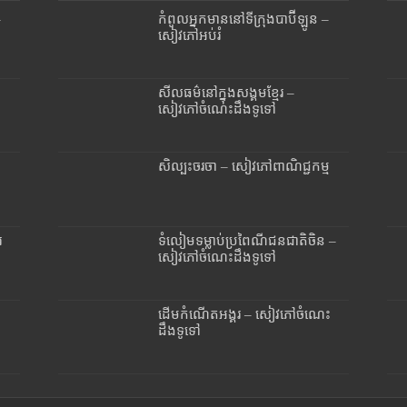
–
កំពូលអ្នកមាននៅទីក្រុងបាប៊ីឡូន –
សៀវភៅអប់រំ
សីលធម៌នៅក្នុងសង្គមខ្មែរ –
សៀវភៅចំណេះដឹងទូទៅ
សិល្បះចរចា – សៀវភៅពាណិជ្ជកម្ម
រ
ទំលៀមទម្លាប់ប្រពៃណីជនជាតិចិន –
សៀវភៅចំណេះដឹងទូទៅ
ដើមកំណើតអង្គរ – សៀវភៅចំណេះ
ដឹងទូទៅ