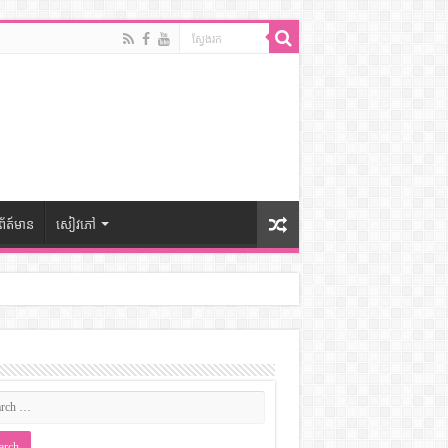
ព័ត៍មាន
សៀវភៅ