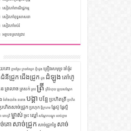
សៀវភៅពាណិជ្ជកម្ម
សៀវភៅពុទ្ធសាសនា
សៀវភៅអប់រំ
អត្ថបទស្រាវជ្រាវ
ក
ទុយគោ
គ្រឿងសមុទ្រ
ងាំង៉ូវ
ក្តាមស្រែ
ក្រអៅឈូក
ខ្ទិះដូង
ដំឡូង
ឹងជំនីជ្រូក
ជើងជ្រូក
តៅហ៊ូ
ដូង
ត្រី
ួន
ត្រលាច
ត្រសក់
ត្រាវ
ត្រីចំហុយ
ត្រួយសណ្តែក
បង្គា
បន្លែ
ប្រហិតត្រី
ំង
ទំពាំងបារាំង
ននោង
ប្រហិត
ប្រហិតសាច់ជ្រូក
ប្រហុក
ផ្លែស៊ូ
ផ្លែស្ពឺ
ផ្ទីក្រហម
ម្នាស់
ល្ពៅ
ម្រះ
ោ
ពោះត្រី
សណ្តែកបណ្តុះ
សាច់ក្តាម
សាច់ជ្រូក
ច់គោ
សាច់
សាច់ជ្រូកខ្វៃ