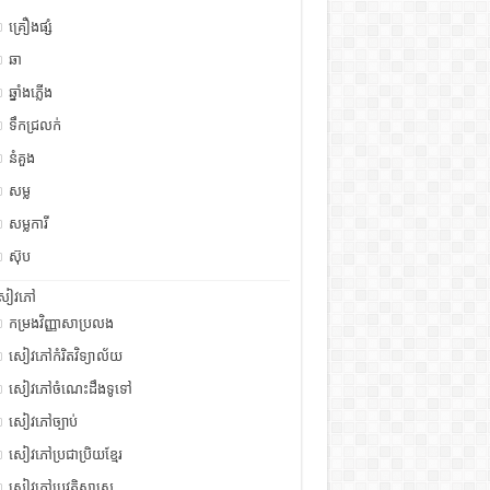
គ្រឿងផ្សំ
ឆា
ឆ្នាំងភ្លើង
ទឹកជ្រលក់
នំគួង
សម្ល
សម្លការី
ស៊ុប
សៀវភៅ
កម្រងវិញ្ញាសាប្រលង
សៀវភៅកំរិតវិទ្យាល័យ
សៀវភៅចំណេះដឹងទូទៅ
សៀវភៅច្បាប់
សៀវភៅប្រជាប្រិយខ្មែរ
សៀវភៅប្រវត្តិសាស្រ្ត