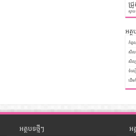
ជ្រូ
ស្វាយ
អត្ថប
កំពូ
សីលធ
សិល្
ទំលៀ
ដើមក
អត្ថបទថ្មីៗ
អ