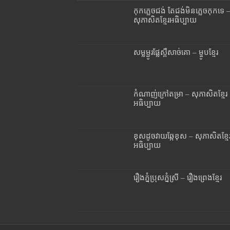
កុកភ្លេចជង់ តែជង់មិនភ្លេចកុកទេ 
សុភាសិតខ្មែរអធិប្បាយ
សម្លម្ជូរផ្លែស្ពឺសាច់គោ – ម្ហូបខ្មែរ
កំណាញ់ក្រៅតម្រា – សុភាសិតខ្មែរ
អធិប្បាយ
ខុសដូចវាយឆ្កែខុស – សុភាសិតខ្មែ
អធិប្បាយ
រឿងភ្នំប្រុសភ្នំស្រី – រឿងព្រេងខ្មែរ