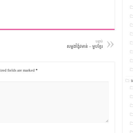
បន្ទាប់
សម្លងាំង៉ូវមាន់ – ម្ហូបខ្មែរ
red fields are marked
*