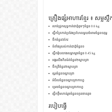
គ្រឿងផ្សំអាហារខ្មែរ ៖ សម្លស្ល
សាច់ជ្រូកសុទ្ធកាត់ជាដុំតូចៗចំនួន 0.6 kg
ស្លឹកគ្រៃកាត់ប្រវែងប្រហែលមួយចំអាមចំនួន១គុម្ព
ទឹកចំនួន៦កែវ
ទំពាំងស្រស់កាត់ជាដុំចំនួន១
ស្លឹកង៉ុបលាងសម្អាតរួចចំនួន 0.45 kg
អង្ករលីងកិនម៉ត់ចំនួន២ស្លាបព្រា
ទឹកត្រីចំនួន២ស្លាបព្រា
ស្ករចំនួន១ស្លាបព្រា
អំបិលចំនួន១ស្លាបព្រាកាហ្វេ
ម្រេចចំនួន១ស្លាបព្រាកាហ្វេ
ស្លឹកខ្ទឹមហាន់រួចចំនួន១កូនចានតូច
របៀបធ្វើ