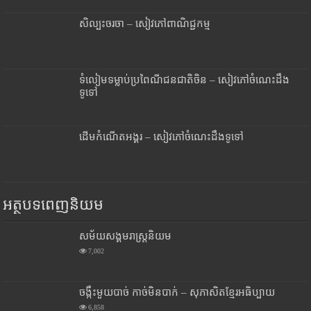
សិល្បះចរចា – សៀវភៅពាណិជ្ជកម្ម
ទំលៀមទម្លាប់ប្រពៃណីជនជាតិចិន – សៀវភៅចំណេះដឹង
ទូទៅ
ដើមកំណើតអង្គរ – សៀវភៅចំណេះដឹងទូទៅ
អត្ថបទពេញនិយម
សម័យសង្គមរាស្រ្តនិយម
7,002
ចង្កឹះមួយបាច់ កាច់មិនបាក់ – សុភាសិតខ្មែរអធិប្បាយ
6,858