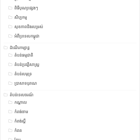
ពិធីបុណ្យផ្សេងៗ
សិប្បកម្ម
សុខភាពនិងសម្រស់
អំពីប្រទេសកម្ពុជា
ដំណើរកម្សាន្ត
តំបន់ធម្មជាតិ
តំបន់ប្រវត្តិសាស្រ្ត
តំបន់សមុទ្រ
ប្រាសាទបុរាណ
តំបន់ទេសចរណ៍
កណ្តាល
កំពង់ចាម
កំពង់ស្ពឺ
កំពត
កែប