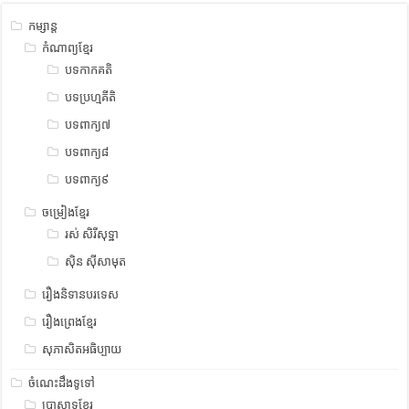
កម្សាន្ត
កំណាព្យខ្មែរ
បទកាកគតិ
បទប្រហ្មគីតិ
បទពាក្យ៧
បទពាក្យ៨
បទពាក្យ៩
ចម្រៀងខ្មែរ
រស់ សិរីសុទ្ឋា
ស៊ិន ស៊ីសាមុត
រឿងនិទានបរទេស
រឿងព្រេងខ្មែរ
សុភាសិតអធិប្បាយ
ចំណេះដឹងទូទៅ
ប្រាសាទខ្មែរ