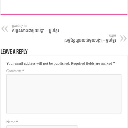
ត្រលប់ក្រោយ
សម្លននោងជាមួយបង្គា – ម្ហូបខ្មែរ
បន្ទាប់
សម្លស្ពៃយូឆយជាមួយបង្គា – ម្ហូបខ្មែរ
Leave a Reply
Your email address will not be published.
Required fields are marked
*
Comment
*
Name
*