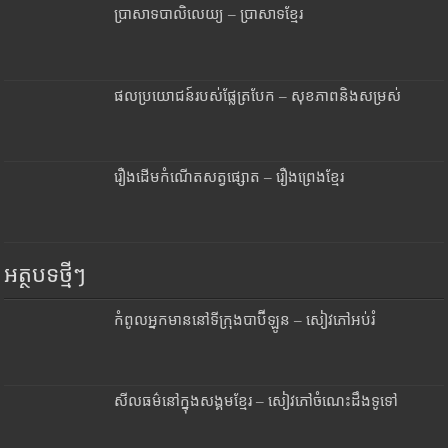
ប្រាសាទបាលិលេយ្យ – ប្រាសាទខ្មែរ
ផលប្រយោជន៍របស់ផ្លែត្របែក – សុខភាពនិងសម្រស់
រឿងដើមកំណើតសត្វផ្សោត – រឿងព្រេងខ្មែរ
អត្ថបទថ្មីៗ
កំពូលអ្នកមាននៅទីក្រុងបាប៊ីឡូន – សៀវភៅអប់រំ
សីលធម៌នៅក្នុងសង្គមខ្មែរ – សៀវភៅចំណេះដឹងទូទៅ