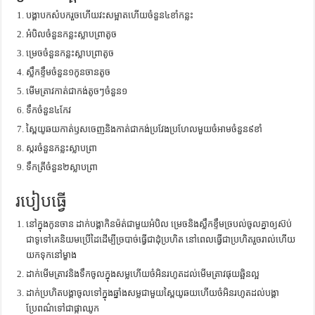
បង្គាបកសំបករួចហើយវះសម្អាតហើយចំនួន៤ខាំកន្លះ
អំបិលចំនួនកន្លះស្លាបព្រាតូច
ម្រេចចំនួនកន្លះស្លាបព្រាតូច
ស្លឹកខ្ទឹមចំនួន១កូនចានតូច
មើមត្រាវកាត់ជាកង់តូចៗចំនួន១
ទឹកចំនួន៤កែវ
ស្ពៃយូឆយកាត់ឫសចេញនិងកាត់ជាកង់ប្រវែងប្រហែលមួយចំអាមចំនួន៩ខាំ
ស្ករចំនួនកន្លះស្លាបព្រា
ទឹកត្រីចំនួន២ស្លាបព្រា
របៀបធ្វើ
នៅក្នុងកូនចាន ដាក់បង្គាកិនម៉ត់ជាមួយអំបិល ម្រេចនិងស្លឹកខ្ទឹមច្របល់ចូលគ្នាឲ្យស៊ប់
ជាទូទៅគេនិយមប្រើដៃដើម្បីច្របាច់ធ្វើជាដំុប្រហិត នៅពេលធ្វើជាប្រហិតរួចរាល់ហើយ
យកទុកនៅម្ខាង
ដាក់មើមត្រាវនិងទឹកចូលក្នុងសម្លហើយចំអិនរហូតដល់មើមត្រាវផុយឆ្អិនល្អ
ដាក់ប្រហិតបង្គាចូលទៅក្នុងឆ្នាំងសម្លជាមួយស្ពៃយូឆយហើយចំអិនរហូតដល់បង្គា
ប្រែពណ៌ទៅជាផ្កាឈូក