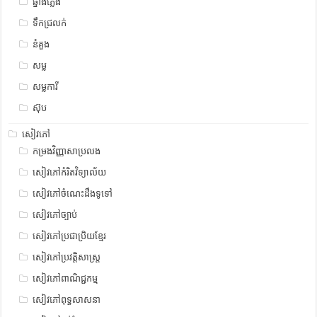
ឆ្នាំងភ្លើង
ទឹកជ្រលក់
នំគួង
សម្ល
សម្លការី
ស៊ុប
សៀវភៅ
កម្រងវិញ្ញាសាប្រលង
សៀវភៅកំរិតវិទ្យាល័យ
សៀវភៅចំណេះដឹងទូទៅ
សៀវភៅច្បាប់
សៀវភៅប្រជាប្រិយខ្មែរ
សៀវភៅប្រវត្តិសាស្រ្ត
សៀវភៅពាណិជ្ជកម្ម
សៀវភៅពុទ្ធសាសនា