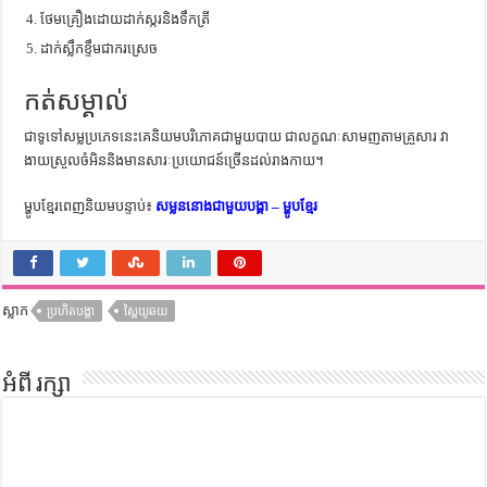
ថែមគ្រឿងដោយដាក់ស្ករនិងទឹកត្រី
ដាក់ស្លឹកខ្ទឹមជាករស្រេច
កត់សម្គាល់
ជាទូទៅសម្លប្រភេទនេះគេនិយមបរិភោគជាមួយបាយ ជាលក្ខណៈសាមញតាមគ្រួសារ វា
ងាយស្រួលចំអិននិងមានសារៈប្រយោជន៍ច្រើនដល់រាងកាយ។
ម្ហូបខ្មែរពេញនិយមបន្ទាប់៖
សម្លននោងជាមួយបង្គា – ម្ហូបខ្មែរ
ស្លាក
ប្រហិតបង្គា
ស្ពៃយូឆយ
អំពី រក្សា