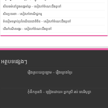
សីលធម៌នៅក្នុងសង្គមខ្មែរ – សៀវភៅចំណេះដឹងទូទៅ
សិល្បះចរចា – សៀវភៅពាណិជ្ជកម្ម
ទំលៀមទម្លាប់ប្រពៃណីជនជាតិចិន – សៀវភៅចំណេះដឹងទូទៅ
ដើមកំណើតអង្គរ – សៀវភៅចំណេះដឹងទូទៅ
អត្ថបទផ្សេងៗ
រឿងស្រះយក្ខឡោម – រឿងព្រេងខ្មែរ
កុំនឹកអូនអី – ច្រៀងដោយ៖ អ្នកស្រី រស់ សេរីសុទ្ធា