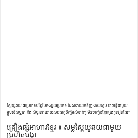
ការស្វែងយល់អំពី ល្ខោនខោល – សៀវភៅចំណេះដឹងទូទៅ
ស្ពៃយូឆយ ជាប្រភេទបន្លែបៃតងមួយប្រភេទ ដែលងាយរកទិញ ងាយហូប អាចធ្វើជាមួយ
ម្ហូបសំលឬឆា និង សំបូរទៅដោយសារធាតុចិញ្ចឹមសំខាន់ៗ មិនចាញ់បន្លែផ្សេងៗទៀតដែរ។​
គ្រឿងផ្សំអាហារខ្មែរ ៖ សម្លស្ពៃយូឆយជាមួយ
ប្រហិតបង្គា