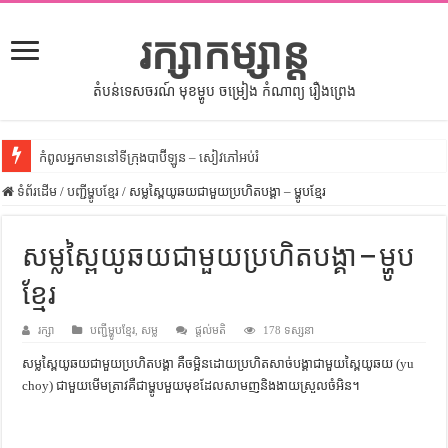
រក្សាកម្សាន្ត
តំបន់ទេសចរណ៍ មុខម្ហូប ចម្រៀង កំណាព្យ រឿងព្រេង
កំពូលអ្នកមាននៅទីក្រុងបាប៊ីឡូន – សៀវភៅអប់រំ
ទំព័រដើម
សីលធម៌នៅក្នុងសង្គមខ្មែរ – សៀវភៅចំណេះដឹងទូទៅ
/
បញ្ជីម្ហូបខ្មែរ
/
សម្លស្ពៃយូឆយជាមួយប្រហិតបង្គា – ម្ហូបខ្មែរ
សិល្បះចរចា – សៀវភៅពាណិជ្ជកម្ម
សម្លស្ពៃយូឆយជាមួយប្រហិតបង្គា – ម្ហូប
ទំលៀមទម្លាប់ប្រពៃណីជនជាតិចិន – សៀវភៅចំណេះដឹងទូទៅ
ខ្មែរ
ដើមកំណើតអង្គរ – សៀវភៅចំណេះដឹងទូទៅ
ដើមកំណើតជនជាតិខ្មែរ – អត្ថបទស្រាវជ្រាវ
រក្សា
បញ្ជីម្ហូបខ្មែរ
,
សម្ល
ផ្តល់មតិ
178 ទស្សនា
ទំនាក់ទំនងកម្ពុជានិងចិន – សៀវភៅចំណេះដឹងទូទៅ
សម្លស្ពៃយូឆយជាមួយប្រហិតបង្គា គឺចម្អិនដោយប្រហិតសាច់បង្គាជាមួយស្ពៃយូឆយ (yu
choy) ជាមួយមើមត្រាវគឺជាម្ហូបមួយមុខដែលសាមញនិងងាយស្រួលចំអិន។
ព្រះបាទធម្មិក – សៀវភៅចំណេះដឹងទូទៅ
រដ្ឋបាល និង រដ្ឋបាលវិមជ្ឈការ – អត្ថបទស្រាវជ្រាវ