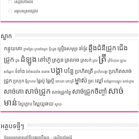
សៀវភៅអប់រំ
អត្ថបទស្រាវជ្រាវ
ស្លាក
ឆ្អឹងជំនីជ្រូក
ជើង
កន្ទុយគោ
គ្រឿងសមុទ្រ
ងាំង៉ូវ
ក្តាមស្រែ
ក្រអៅឈូក
ខ្ទិះដូង
ត្រី
ដំឡូង
ជ្រូក
តៅហ៊ូ
ត្រកួន
ត្រលាច
ត្រសក់
ដូង
ត្រាវ
ត្រីចំហុយ
ត្រួយ
បង្គា
បន្លែ
ប្រហិតត្រី
ប្រហិតសាច់
ទំពាំង
សណ្តែក
ទំពាំងបារាំង
ននោង
ប្រហិតបង្គា
ម្នាស់
ជ្រូក
ល្ពៅ
ប្រហុក
ផ្លែស៊ូ
ផ្លែស្ពឺ
ម្រះ
ផ្ទីក្រហម
ពោះគោ
ពោះត្រី
សណ្តែកបណ្តុះ
សាច់ក្តាម
សាច់
សាច់ជ្រូក
សាច់គោ
សាច់ជ្រូកចិញ្ចាំ
សាច់ជ្រូកខ្វៃ
មាន់
ស្ពៃយូឆយ
ស្ពៃក្តោប
ស្វាយ
អត្ថបទថ្មីៗ
កំពូលអ្នកមាននៅទីក្រុងបាប៊ីឡូន – សៀវភៅអប់រំ