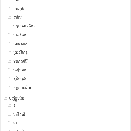
កោះកុង
តាកែវ
បន្ទាយមានជ័យ
បាត់ដំបង
ពោធិសាត់
ព្រះសីហនុ
មណ្ឌលគីរី
សៀមរាប
ស្ទឹង​​ត្រែង
ឧត្ដរមានជ័យ
បញ្ជីម្ហូបខ្មែរ
ខ
គ្រឿងផ្សំ
ឆា