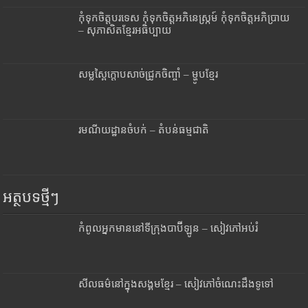
កុំទុកចិត្តបរទេស កុំទុកចិត្តអភិនេស្ក្រម៍ កុំទុកចិត្តអភិប្រាយ
– សុភាសិតខ្មែរអធិប្បាយ
សម្លស្ពៃក្តោបសាច់ជ្រូកចិញ្ចាំ – ម្ហូបខ្មែរ
រមណីយដ្ឋានចំបក់ – តំបន់ធម្មជាតិ
អត្ថបទថ្មីៗ
កំពូលអ្នកមាននៅទីក្រុងបាប៊ីឡូន – សៀវភៅអប់រំ
សីលធម៌នៅក្នុងសង្គមខ្មែរ – សៀវភៅចំណេះដឹងទូទៅ