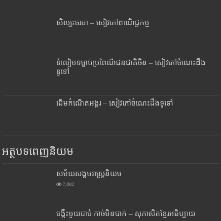
សិល្បះចរចា – សៀវភៅពាណិជ្ជកម្ម
ទំលៀមទម្លាប់ប្រពៃណីជនជាតិចិន – សៀវភៅចំណេះដឹង
ទូទៅ
ដើមកំណើតអង្គរ – សៀវភៅចំណេះដឹងទូទៅ
អត្ថបទពេញនិយម
សម័យសង្គមរាស្រ្តនិយម
7,002
ចង្កឹះមួយបាច់ កាច់មិនបាក់ – សុភាសិតខ្មែរអធិប្បាយ