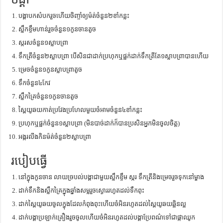
បង្គាបកសំបករួចហើយចិញ្ចាំឲ្យម៉ត់ចំនួន២ខាំកន្លះ
ស្លឹកខ្ទឹមហាន់រួចចំនួន១កូនចានតូច
ស្ករសចំនួន១ស្លាបព្រា
ទឹកត្រីចំនួន២ស្លាបព្រា បើសិនជាដាក់ប្រហុកឬផ្អក់ដាក់ទឹកត្រីតែ១ស្លាបព្រាបានហើយ
ម្រេចចំនួន១កូនស្លាបព្រាតូច
ទឹកចំនួន៤កែវ
ស្លឹកគ្រៃចំនួន១កូនចានតូច
ស្ពៃយូឆយកាត់ប្រវែងប្រហែលមួយចំអាមចំនួន៤ខាំកន្លះ
ប្រហុកឬផ្អក់ចំនួន១ស្លាបព្រា (មិនបាច់ដាក់ក៏បានប្រសិនអ្នកមិនចូលចិត្ត)
អង្ករលីងកិនម៉ត់ចំនួន២ស្លាបព្រា
របៀបធ្វើ
នៅក្នុងកូនចាន លាយច្របល់បង្គាជាមួយស្លឹកខ្ទឹម ស្ករ ទឹកត្រីនិងម្រេចរួចទុកនៅម្ខាង
ដាក់ទឹកនិងស្លឹកគ្រៃក្នុងឆ្នាំងសម្លរួចស្ងោររហូតដល់ទឹកពុះ
ដាក់ស្ពៃយូឆយចូលក្នុងដែលកំពុងពុះហើយចំអិនរហូតដល់ស្ពៃយូឆយឆ្អិនល្អ
ដាក់បង្គាប្រឡាក់គ្រឿងរួចចូលហើយចំអិនរហូតដល់បង្គាប្រែពណ៌ទៅជាផ្កាឈូក