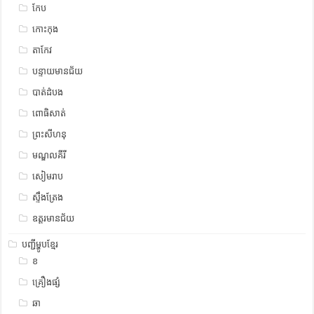
កែប
កោះកុង
តាកែវ
បន្ទាយមានជ័យ
បាត់ដំបង
ពោធិសាត់
ព្រះសីហនុ
មណ្ឌលគីរី
សៀមរាប
ស្ទឹង​​ត្រែង
ឧត្ដរមានជ័យ
បញ្ជីម្ហូបខ្មែរ
ខ
គ្រឿងផ្សំ
ឆា