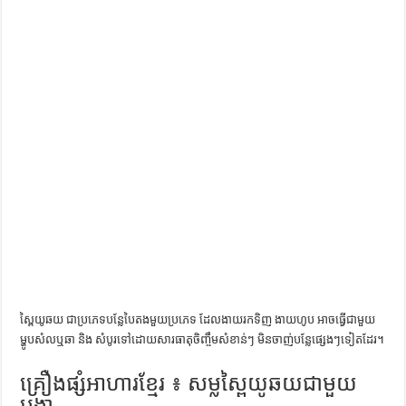
ការស្វែងយល់អំពី ល្ខោនខោល – សៀវភៅចំណេះដឹងទូទៅ
ស្ពៃយូឆយ ជាប្រភេទបន្លែបៃតងមួយប្រភេទ ដែលងាយរកទិញ ងាយហូប អាចធ្វើជាមួយ
ម្ហូបសំលឬឆា និង សំបូរទៅដោយសារធាតុចិញ្ចឹមសំខាន់ៗ មិនចាញ់បន្លែផ្សេងៗទៀតដែរ។​
គ្រឿងផ្សំអាហារខ្មែរ ៖ សម្លស្ពៃយូឆយជាមួយ
បង្គា