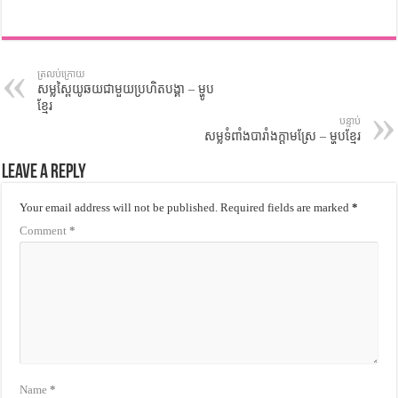
ត្រលប់ក្រោយ
សម្លស្ពៃយូឆយជាមួយប្រហិតបង្គា – ម្ហូប
ខ្មែរ
បន្ទាប់
សម្លទំពាំងបារាំងក្តាមស្រែ – ម្ហូបខ្មែរ
Leave a Reply
Your email address will not be published.
Required fields are marked
*
Comment
*
Name
*