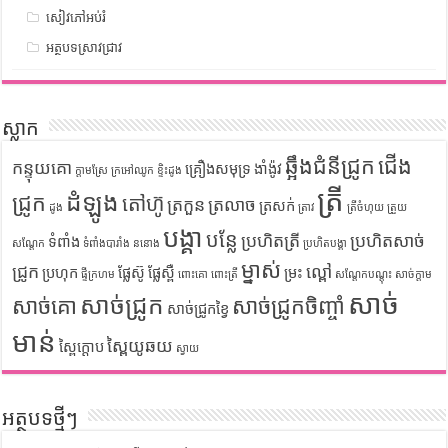
សៀវភៅអប់រំ
អត្ថបទស្រាវជ្រាវ
ស្លាក
ឆ្អឹងជំនីជ្រូក
ជើង
កន្ទុយគោ
គ្រឿងសមុទ្រ
ងាំង៉ូវ
ក្តាមស្រែ
ក្រអៅឈូក
ខ្ទិះដូង
ត្រី
ដំឡូង
ជ្រូក
តៅហ៊ូ
ត្រកួន
ត្រលាច
ត្រសក់
ដូង
ត្រាវ
ត្រីចំហុយ
ត្រួយ
បង្គា
បន្លែ
ប្រហិតត្រី
ប្រហិតសាច់
ទំពាំង
សណ្តែក
ទំពាំងបារាំង
ននោង
ប្រហិតបង្គា
ម្នាស់
ជ្រូក
ល្ពៅ
ប្រហុក
ផ្លែស៊ូ
ផ្លែស្ពឺ
ម្រះ
ផ្ទីក្រហម
ពោះគោ
ពោះត្រី
សណ្តែកបណ្តុះ
សាច់ក្តាម
សាច់
សាច់ជ្រូក
សាច់គោ
សាច់ជ្រូកចិញ្ចាំ
សាច់ជ្រូកខ្វៃ
មាន់
ស្ពៃយូឆយ
ស្ពៃក្តោប
ស្វាយ
អត្ថបទថ្មីៗ