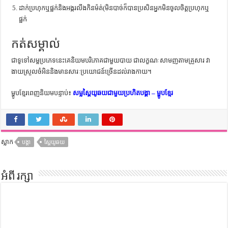
ដាក់ប្រហុកឬផ្អក់និងអង្ករលីងកិនម៉ត់(មិនបាច់ក៏បានប្រសិនអ្នកមិនចូលចិត្តប្រហុកឬ
ផ្អក់
កត់សម្គាល់
ជាទូទៅសម្លប្រភេទនេះគេនិយមបរិភោគជាមួយបាយ ជាលក្ខណៈសាមញតាមគ្រួសារ វា
ងាយស្រួលចំអិននិងមានសារៈប្រយោជន៍ច្រើនដល់រាងកាយ។
ម្ហូបខ្មែរពេញនិយមបន្ទាប់៖
សម្លស្ពៃយូឆយជាមួយប្រហិតបង្គា – ម្ហូបខ្មែរ
ស្លាក
បង្គា
ស្ពៃយូឆយ
អំពី រក្សា