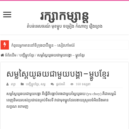
រក្សាកម្សាន្ត
តំបន់ទេសចរណ៍ មុខម្ហូប ចម្រៀង កំណាព្យ រឿងព្រេង
កំពូលអ្នកមាននៅទីក្រុងបាប៊ីឡូន – សៀវភៅអប់រំ
ទំព័រដើម
សីលធម៌នៅក្នុងសង្គមខ្មែរ – សៀវភៅចំណេះដឹងទូទៅ
/
បញ្ជីម្ហូបខ្មែរ
/
សម្លស្ពៃយូឆយជាមួយបង្គា – ម្ហូបខ្មែរ
សិល្បះចរចា – សៀវភៅពាណិជ្ជកម្ម
សម្លស្ពៃយូឆយជាមួយបង្គា – ម្ហូបខ្មែរ
ទំលៀមទម្លាប់ប្រពៃណីជនជាតិចិន – សៀវភៅចំណេះដឹងទូទៅ
រក្សា
ដើមកំណើតអង្គរ – សៀវភៅចំណេះដឹងទូទៅ
បញ្ជីម្ហូបខ្មែរ
,
សម្ល
ផ្តល់មតិ
160 ទស្សនា
សម្លស្ពៃយូឆយជាមួយបង្គា គឺធ្វើពីបង្គាបំពងជាមួយស្ពៃយូឆយ (yu choy) គឺជាសម្លដ៏
ដើមកំណើតជនជាតិខ្មែរ – អត្ថបទស្រាវជ្រាវ
ពេញនិមយរបស់ប្រជាជនគ្រប់ទិសទី វាជាមុខម្ហូបដែលងាយស្រួលចំអិននិងមាន
ទំនាក់ទំនងកម្ពុជានិងចិន – សៀវភៅចំណេះដឹងទូទៅ
លក្ខណៈសាមញ
ព្រះបាទធម្មិក – សៀវភៅចំណេះដឹងទូទៅ
រដ្ឋបាល និង រដ្ឋបាលវិមជ្ឈការ – អត្ថបទស្រាវជ្រាវ