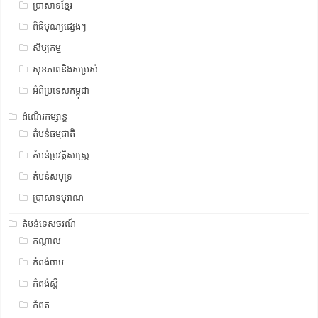
ប្រាសាទខ្មែរ
ពិធីបុណ្យផ្សេងៗ
សិប្បកម្ម
សុខភាពនិងសម្រស់
អំពីប្រទេសកម្ពុជា
ដំណើរកម្សាន្ត
តំបន់ធម្មជាតិ
តំបន់ប្រវត្តិសាស្រ្ត
តំបន់សមុទ្រ
ប្រាសាទបុរាណ
តំបន់ទេសចរណ៍
កណ្តាល
កំពង់ចាម
កំពង់ស្ពឺ
កំពត