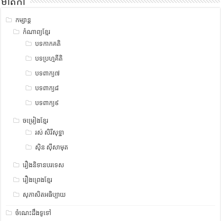
មាតិកា
កម្សាន្ត
កំណាព្យខ្មែរ
បទកាកគតិ
បទប្រហ្មគីតិ
បទពាក្យ៧
បទពាក្យ៨
បទពាក្យ៩
ចម្រៀងខ្មែរ
រស់ សិរីសុទ្ឋា
ស៊ិន ស៊ីសាមុត
រឿងនិទានបរទេស
រឿងព្រេងខ្មែរ
សុភាសិតអធិប្បាយ
ចំណេះដឹងទូទៅ