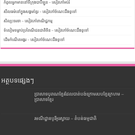
កំពូលអ្នកមាននៅទីក្រុងបាប៊ីឡូន – សៀវភៅអប់រំ
សីលធម៌នៅក្នុងសង្គមខ្មែរ – សៀវភៅចំណេះដឹងទូទៅ
សិល្បះចរចា – សៀវភៅពាណិជ្ជកម្ម
ទំលៀមទម្លាប់ប្រពៃណីជនជាតិចិន – សៀវភៅចំណេះដឹងទូទៅ
ដើមកំណើតអង្គរ – សៀវភៅចំណេះដឹងទូទៅ
អត្ថបទផ្សេងៗ
ប្រាសាទបុរាណខ្មែរដែលបាត់បង់ក្រោមរបបខ្មែរក្រហម –
ប្រាសាទខ្មែរ
រមណីដ្ឋានបូរីអូរស្វាយ – តំបន់ធម្មជាតិ