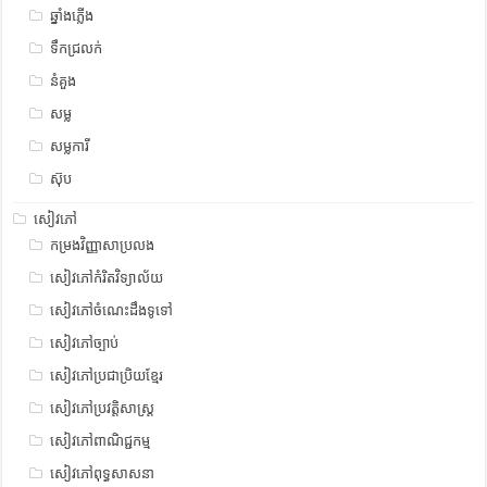
ឆ្នាំងភ្លើង
ទឹកជ្រលក់
នំគួង
សម្ល
សម្លការី
ស៊ុប
សៀវភៅ
កម្រងវិញ្ញាសាប្រលង
សៀវភៅកំរិតវិទ្យាល័យ
សៀវភៅចំណេះដឹងទូទៅ
សៀវភៅច្បាប់
សៀវភៅប្រជាប្រិយខ្មែរ
សៀវភៅប្រវត្តិសាស្រ្ត
សៀវភៅពាណិជ្ជកម្ម
សៀវភៅពុទ្ធសាសនា