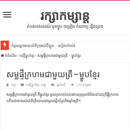
រក្សាកម្សាន្ត
តំបន់ទេសចរណ៍ មុខម្ហូប ចម្រៀង កំណាព្យ រឿងព្រេង
កំពូលអ្នកមាននៅទីក្រុងបាប៊ីឡូន – សៀវភៅអប់រំ
ទំព័រដើម
សីលធម៌នៅក្នុងសង្គមខ្មែរ – សៀវភៅចំណេះដឹងទូទៅ
/
បញ្ជីម្ហូបខ្មែរ
/
សម្លផ្ទីក្រហមជាមួយត្រី – ម្ហូបខ្មែរ
សិល្បះចរចា – សៀវភៅពាណិជ្ជកម្ម
សម្លផ្ទីក្រហមជាមួយត្រី – ម្ហូបខ្មែរ
ទំលៀមទម្លាប់ប្រពៃណីជនជាតិចិន – សៀវភៅចំណេះដឹងទូទៅ
រក្សា
ដើមកំណើតអង្គរ – សៀវភៅចំណេះដឹងទូទៅ
បញ្ជីម្ហូបខ្មែរ
,
សម្ល
ផ្តល់មតិ
120 ទស្សនា
សម្លផ្ទីក្រហមជាមួយត្រី គឹម្ហូបខ្មែរ មួយប្រភេទដែលងាយស្រួលចំអិនដោយប្រើផ្ក្ទីក្រហម
ដើមកំណើតជនជាតិខ្មែរ – អត្ថបទស្រាវជ្រាវ
ហើយវាមានរស់ជាតិត្រីលាយជាមួយស្លឹកគ្រៃនិងម៉ាំមត្រី។
ទំនាក់ទំនងកម្ពុជានិងចិន – សៀវភៅចំណេះដឹងទូទៅ
ព្រះបាទធម្មិក – សៀវភៅចំណេះដឹងទូទៅ
រដ្ឋបាល និង រដ្ឋបាលវិមជ្ឈការ – អត្ថបទស្រាវជ្រាវ