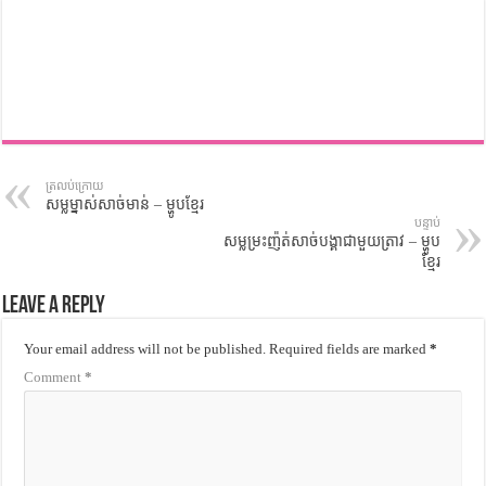
ត្រលប់ក្រោយ
សម្លម្នាស់សាច់មាន់ – ម្ហូបខ្មែរ
បន្ទាប់
សម្លម្រះញ៉ត់សាច់បង្គាជាមួយត្រាវ – ម្ហូប
ខ្មែរ
Leave a Reply
Your email address will not be published.
Required fields are marked
*
Comment
*