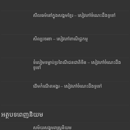
សីលធម៌នៅក្នុងសង្គមខ្មែរ – សៀវភៅចំណេះដឹងទូទៅ
សិល្បះចរចា – សៀវភៅពាណិជ្ជកម្ម
ទំលៀមទម្លាប់ប្រពៃណីជនជាតិចិន – សៀវភៅចំណេះដឹង
ទូទៅ
ដើមកំណើតអង្គរ – សៀវភៅចំណេះដឹងទូទៅ
អត្ថបទពេញនិយម
សម័យសង្គមរាស្រ្តនិយម