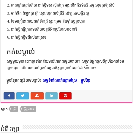
ពេលឆ្នាំងក្តៅហើយ ដាក់ខ្ទឹមស ស្លឹកគ្រៃ អង្ករលីងកិនម៉ត់និងម្ទេសរួចកូរឱ្យស៊ប់
ចាក់ទឹក ដំឡូងជ្វា ត្រី ស្ងោរហូតដល់ត្រីនិងដំឡូងផុយឆ្អិនល្អ
ថែមគ្រឿងដោយដាក់ទឹកត្រី ស្ករ ម្រេច និងម៉ាំងឬប្រហុក
ដាក់ស្លឹកផ្ទីក្រហមហើយបន្តចំអិនប្រហែល១០នាទី
ដាក់ស្លឹកខ្ទឹមពីលើជាស្រេច
កត់សម្គាល់
សម្លមួយមុខនេះជាទូទៅគេនិយមបរិភោគជាមួយបាយ។ សម្រាប់អ្នកចូលចិត្តហិរអាចថែម
ម្រេចបាន ហើយសម្រាប់អ្នកមិនចូលចិត្តប្រហុកមិនបាច់ដាក់ក៏បាន។
ម្ហូបខ្មែរពេញនិយមបន្ទាប់៖
សម្លទំពាំងបារាំងក្តាមស្រែ – ម្ហូបខ្មែរ
ស្លាក
ត្រី
ផ្ទីក្រហម
អំពី រក្សា