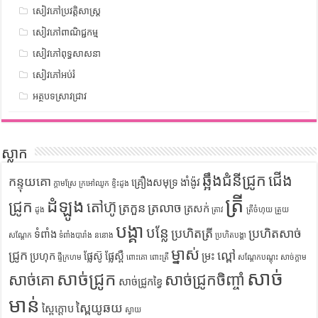
សៀវភៅប្រវត្តិសាស្រ្ត
សៀវភៅពាណិជ្ជកម្ម
សៀវភៅពុទ្ធសាសនា
សៀវភៅអប់រំ
អត្ថបទស្រាវជ្រាវ
ស្លាក
ឆ្អឹងជំនីជ្រូក
ជើង
កន្ទុយគោ
គ្រឿងសមុទ្រ
ងាំង៉ូវ
ក្តាមស្រែ
ក្រអៅឈូក
ខ្ទិះដូង
ត្រី
ដំឡូង
ជ្រូក
តៅហ៊ូ
ត្រកួន
ត្រលាច
ត្រសក់
ដូង
ត្រាវ
ត្រីចំហុយ
ត្រួយ
បង្គា
បន្លែ
ប្រហិតត្រី
ប្រហិតសាច់
ទំពាំង
សណ្តែក
ទំពាំងបារាំង
ននោង
ប្រហិតបង្គា
ម្នាស់
ជ្រូក
ល្ពៅ
ប្រហុក
ផ្លែស៊ូ
ផ្លែស្ពឺ
ម្រះ
ផ្ទីក្រហម
ពោះគោ
ពោះត្រី
សណ្តែកបណ្តុះ
សាច់ក្តាម
សាច់
សាច់ជ្រូក
សាច់គោ
សាច់ជ្រូកចិញ្ចាំ
សាច់ជ្រូកខ្វៃ
មាន់
ស្ពៃយូឆយ
ស្ពៃក្តោប
ស្វាយ