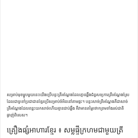
ការស្វែងយល់អំពី ល្ខោនខោល – សៀវភៅចំណេះដឹងទូទៅ
សម្រាប់មុខម្ហូបមួយនេះយើងប្រើបន្ទះត្រីអណ្តែងដែលគ្មានឆ្អឹងជំនួសឲ្យការត្រីអណ្តែងស្រែ
ដែលជាទូទៅប្រជាជានខ្មែរប្រើសម្រាប់ចំអិននៅតាមផ្ទះ។ បន្ទះសាច់ត្រីអណ្តែងគឺជាសាច់
ត្រីអណ្តែងដែលពន្លះយកសាច់ហើយគ្មានជាប់ឆ្អឹង គឺវាមានតម្លៃថោកព្រមទាំងរស់ជាតិ
ឆ្ងាញ់ពិសេស។
គ្រឿងផ្សំអាហារខ្មែរ ៖ សម្លផ្ទីក្រហមជាមួយត្រី