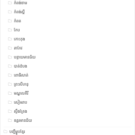
កំពង់ចាម
កំពង់ស្ពឺ
កំពត
កែប
កោះកុង
តាកែវ
បន្ទាយមានជ័យ
បាត់ដំបង
ពោធិសាត់
ព្រះសីហនុ
មណ្ឌលគីរី
សៀមរាប
ស្ទឹង​​ត្រែង
ឧត្ដរមានជ័យ
បញ្ជីម្ហូបខ្មែរ