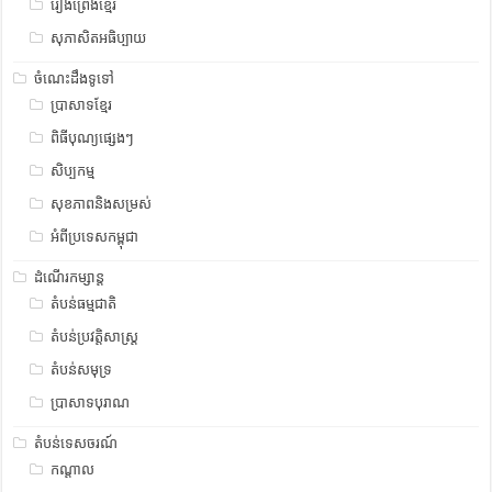
រឿងព្រេងខ្មែរ
សុភាសិតអធិប្បាយ
ចំណេះដឹងទូទៅ
ប្រាសាទខ្មែរ
ពិធីបុណ្យផ្សេងៗ
សិប្បកម្ម
សុខភាពនិងសម្រស់
អំពីប្រទេសកម្ពុជា
ដំណើរកម្សាន្ត
តំបន់ធម្មជាតិ
តំបន់ប្រវត្តិសាស្រ្ត
តំបន់សមុទ្រ
ប្រាសាទបុរាណ
តំបន់ទេសចរណ៍
កណ្តាល