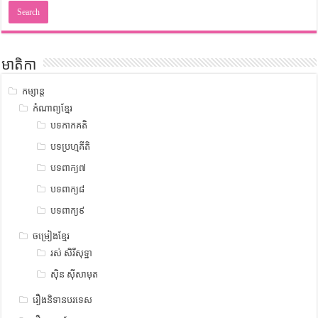
មាតិកា
កម្សាន្ត
កំណាព្យខ្មែរ
បទកាកគតិ
បទប្រហ្មគីតិ
បទពាក្យ៧
បទពាក្យ៨
បទពាក្យ៩
ចម្រៀងខ្មែរ
រស់ សិរីសុទ្ឋា
ស៊ិន ស៊ីសាមុត
រឿងនិទានបរទេស