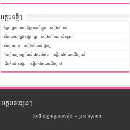
អត្ថបទថ្មីៗ
កំពូលអ្នកមាននៅទីក្រុងបាប៊ីឡូន – សៀវភៅអប់រំ
សីលធម៌នៅក្នុងសង្គមខ្មែរ – សៀវភៅចំណេះដឹងទូទៅ
សិល្បះចរចា – សៀវភៅពាណិជ្ជកម្ម
ទំលៀមទម្លាប់ប្រពៃណីជនជាតិចិន – សៀវភៅចំណេះដឹងទូទៅ
ដើមកំណើតអង្គរ – សៀវភៅចំណេះដឹងទូទៅ
អត្ថបទផ្សេងៗ
រមណីយដ្ឋានប្រាសាទភ្នំដា – ប្រសាទបុរាណ