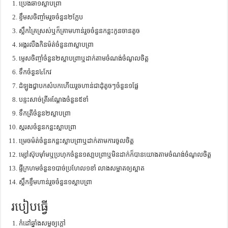
ប្រេងឆា១ស្លាបព្រា
ខ្ទឹមសចិញ្ចាំមរួចចំនួន២ក្លែប
ស្លឹកគ្រៃស្រស់ឬក៏គ្រាមហាន់រួចចំនួនកន្លះកូនចានតូច
អង្ករលឺងកិនម៉ត់ចំនួន៣ស្លាបព្រា
ម្ទេសចិញ្ចាំចំនួន២ស្លាបព្រាឬដាក់តាមចំណង់ចំណូលចិត្ត
ទឹកចំនួន៤កែវ
ដំឡូងជ្វាបកសំបកហើយរួចហាន់ជាដុំតូចៗចំនួន១ផ្លែ
បន្ទះសាច់ត្រីអណ្តែងចំនួន៥ខាំ
ទឹកត្រីចំនួន២ស្លាបព្រា
ស្ករសចំនួនកន្លះស្លាបព្រា
ម្រេចម៉ត់ចំនួនកន្លះស្លាបព្រាឬដាក់តាមការចូលចិត្ត
ម្សៅស៊ុបម៉ាំមឬប្រហុកចំនួន១សា្លបព្រាឬមិនដាក់ក៏បានយោងតាមចំណង់ចំណូលចិត្ត
ផ្ទីក្រហមចំនួន១បាច់ប្រហែល១ខាំ លាងសម្អាតឲ្យស្អាត
ស្លឹកខ្ទឹមហាន់រួចចំនួន១ស្លាបព្រា
របៀបធ្វើ
កំដៅឆ្នាំងសម្លឲ្យក្តៅ