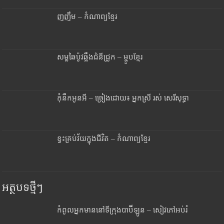
ញញឹម – កំណាព្យខ្មែរ
សម្លឆៃប៉ូវឆ្អឹងជំនីជ្រូក – ម្ហូបខ្មែរ
កុំនឹកអូនអី – ច្រៀងដោយ៖ អ្នកស្រី រស់ សេរីសុទ្ធា
ខ្វះគ្រប់វ័យក្នុងជីវិត – កំណាព្យខ្មែរ
អត្ថបទថ្មីៗ
កំពូលអ្នកមាននៅទីក្រុងបាប៊ីឡូន – សៀវភៅអប់រំ