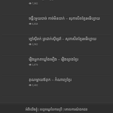
7,002
ចង្កឹះមួយបាច់ កាច់មិនបាក់ – សុភាសិតខ្មែរអធិប្បាយ
6,858
ក្តៅស៊ីរាក់ ត្រជាក់ស៊ីជ្រៅ – សុភាសិតខ្មែរអធិប្បាយ
3,962
រឿងអ្នកតាឃ្លាំងមឿង – រឿងព្រេងខ្មែរ
3,870
គុណម្តាយឪពុក – កំណាព្យខ្មែរ
3,402
អំពីយើងខ្ញុំ
|
លក្ខខណ្ឌនៃការប្រើ
|
គោលការណ៍ឯកជន