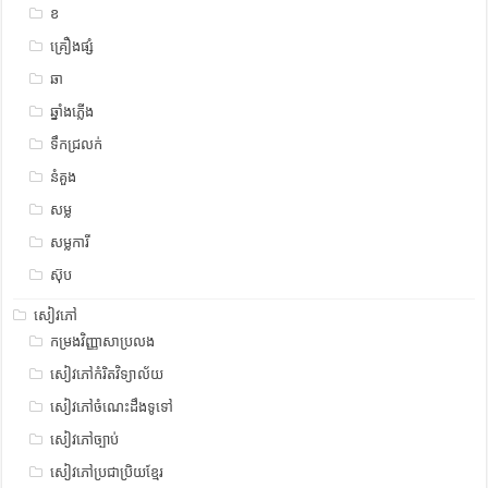
ខ
គ្រឿងផ្សំ
ឆា
ឆ្នាំងភ្លើង
ទឹកជ្រលក់
នំគួង
សម្ល
សម្លការី
ស៊ុប
សៀវភៅ
កម្រងវិញ្ញាសាប្រលង
សៀវភៅកំរិតវិទ្យាល័យ
សៀវភៅចំណេះដឹងទូទៅ
សៀវភៅច្បាប់
សៀវភៅប្រជាប្រិយខ្មែរ