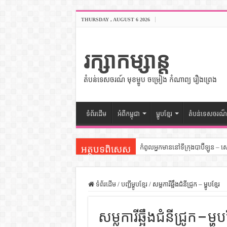
THURSDAY , AUGUST 6 2026
រក្សាកម្សាន្ត
តំបន់ទេសចរណ៍ មុខម្ហូប ចម្រៀង កំណាព្យ រឿងព្រេង
ទំព័រដើម
អំពីកម្ពុជា
ម្ហូបខ្មែរ
តំបន់ទេសចរណ៏
កំពូលអ្នកមាននៅទីក្រុងបាប៊ីឡូន – 
អត្ថបទពិសេស
សីលធម៌នៅក្នុងសង្គមខ្មែរ – សៀវភ
សិល្បះចរចា – សៀវភៅពាណិជ្ជកម្ម
ទំព័រដើម
/
បញ្ជីម្ហូបខ្មែរ
/
សម្លការីឆ្អឹងជំនីជ្រូក – ម្ហូបខ្មែរ
ទំលៀមទម្លាប់ប្រពៃណីជនជាតិចិន 
សម្លការីឆ្អឹងជំនីជ្រូក – ម្ហូបខ
ដើមកំណើតអង្គរ – សៀវភៅចំណេះដឹ