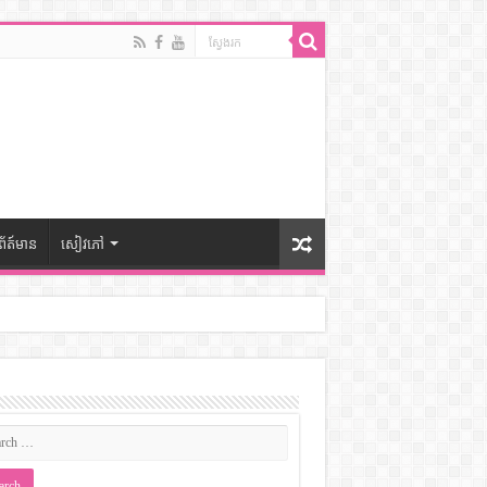
ព័ត៍មាន
សៀវភៅ