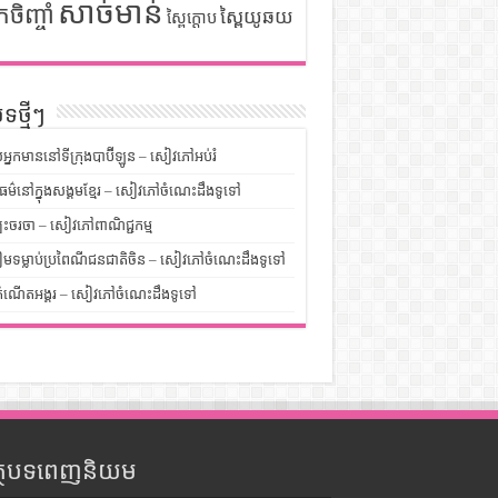
សាច់មាន់
កចិញ្ចាំ
ស្ពៃយូឆយ
ស្ពៃក្តោប
ទថ្មីៗ
លអ្នកមាននៅទីក្រុងបាប៊ីឡូន – សៀវភៅអប់រំ
ម៌នៅក្នុងសង្គមខ្មែរ – សៀវភៅចំណេះដឹងទូទៅ
បះចរចា – សៀវភៅពាណិជ្ជកម្ម
មទម្លាប់ប្រពៃណីជនជាតិចិន – សៀវភៅចំណេះដឹងទូទៅ
ំណើតអង្គរ – សៀវភៅចំណេះដឹងទូទៅ
ត្ថបទពេញនិយម