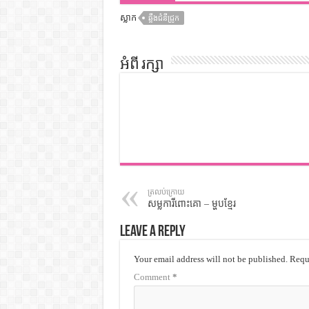
ស្លាក
ឆ្អឹងជំនីជ្រូក
អំពី រក្សា
ត្រលប់ក្រោយ
សម្លការីពោះគោ – ម្ហូបខ្មែរ
Leave a Reply
Your email address will not be published.
Requi
Comment
*