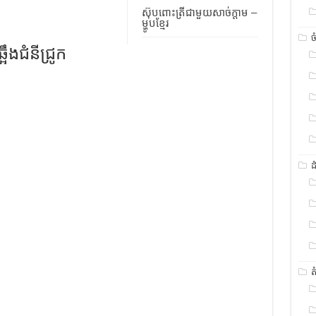
ស៊ុបពោះត្រីជាមួយសាច់ក្តាម –
ម្ហូបខ្មែរ
ច
អឹងជំនីជ្រូក
ដ
ត