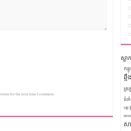
ស្លា
កន្
ឆ្អ
ត្រក
rowser for the next time I comment.
ទំពា
បង្គា
ពោះគ
សា