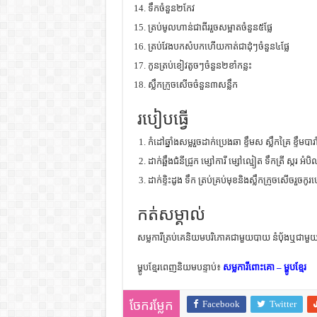
ទឹកចំនួន២កែវ
ត្រប់មូលហាន់ជាពីររួចសម្អាតចំនួន៥ផ្លែ
ត្រប់វែងបកសំបកហើយកាត់ជាដំុៗចំនួន៤ផ្លែ
កូនត្រប់ខៀវតូចៗចំនួន២ខាំកន្លះ
ស្លឹកក្រូចសើចចំនួន៣សន្លឹក
របៀបធ្វើ
កំដៅឆ្នាំងសម្លរួចដាក់ប្រេងឆា ខ្ទឹមស ស្លឹកគ្រៃ ខ្ទឹមបា
ដាក់ឆ្អឹងជំនីជ្រូក ម្សៅការី ម្សៅល្មៀត ទឹកត្រី ស្ករ អំ
ដាក់ខ្ទិះដូង ទឹក ត្រប់គ្រប់មុខនិងស្លឹកក្រូចសើចរួចក
កត់សម្គាល់
សម្លការីត្រប់គេនិយមបរិភោគជាមួយបាយ នំប៉័ងឬជាមួយនំប
ម្ហូបខ្មែរពេញនិយមបន្ទាប់៖
សម្លការីពោះគោ – ម្ហូបខ្មែរ
Facebook
Twitter
ចែករម្លែក