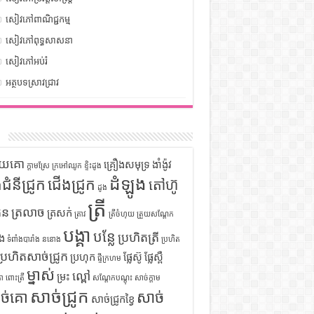
សៀវភៅពាណិជ្ជកម្ម
សៀវភៅពុទ្ធសាសនា
សៀវភៅអប់រំ
អត្ថបទស្រាវជ្រាវ
ក
ទុយគោ
គ្រឿងសមុទ្រ
ងាំង៉ូវ
ក្តាមស្រែ
ក្រអៅឈូក
ខ្ទិះដូង
ដំឡូង
ឹងជំនីជ្រូក
ជើងជ្រូក
តៅហ៊ូ
ដូង
ត្រី
ួន
ត្រលាច
ត្រសក់
ត្រាវ
ត្រីចំហុយ
ត្រួយសណ្តែក
បង្គា
បន្លែ
ប្រហិតត្រី
ំង
ទំពាំងបារាំង
ននោង
ប្រហិត
ប្រហិតសាច់ជ្រូក
ប្រហុក
ផ្លែស៊ូ
ផ្លែស្ពឺ
ផ្ទីក្រហម
ម្នាស់
ល្ពៅ
ម្រះ
ោ
ពោះត្រី
សណ្តែកបណ្តុះ
សាច់ក្តាម
សាច់ជ្រូក
ច់គោ
សាច់
សាច់ជ្រូកខ្វៃ