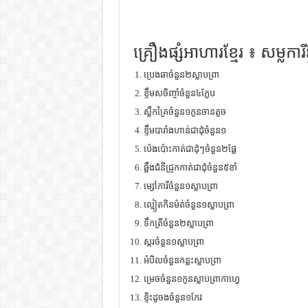
គ្រឿងផ្សំអាហារខ្មែរ ៖ សម្លការីឆ្
ប្រេងឆាចំនួន២ស្លាបព្រា
ខ្ទឹមសចិញ្ចាំចំនួន៤ក្លែប
ស្លឹកគ្រៃចំនួន១កូនចានតូច
ខ្ទឹមបារាំងហាន់ជាដុំចំនួន១
ប៉េងប៉ោះកាត់ជាដុំៗចំនួន២ផ្លែ
ឆ្អឹងជំនីជ្រូកកាត់ជាដុំចំនួន៥ខាំ
ម្សៅការីចំនួន១ស្លាបព្រា
ល្មៀតកិនម៉ត់ចំនួន១ស្លាបព្រា
ទឹកត្រីចំនួន២ស្លាបព្រា
ស្ករចំនួន១ស្លាបព្រា
អំបិលចំនួនកន្លះស្លាបព្រា
ម្រេចចំនួន១កូនស្លាបព្រាកាហ្វេ
ខ្ទិះដូចងចំនួន១កែវ