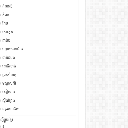
កំពង់ស្ពឺ
កំពត
កែប
កោះកុង
តាកែវ
បន្ទាយមានជ័យ
បាត់ដំបង
ពោធិសាត់
ព្រះសីហនុ
មណ្ឌលគីរី
សៀមរាប
ស្ទឹង​​ត្រែង
ឧត្ដរមានជ័យ
ញ្ជីម្ហូបខ្មែរ
ខ