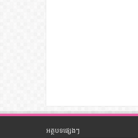
អត្ថបទផ្សេងៗ