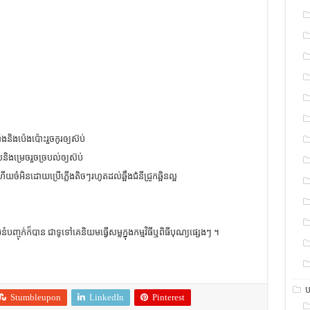
រាំងនិងប៉េងប៉ោះរួចកូរឲ្យស៊ប់
បិលនិងម្រេចរួចច្របល់ឲ្យស៊ប់
ូរហើយចំអិនដោយប្រើភ្លើងតិចៗរហូតដល់ឆ្អឹងជំនីជ្រូកឆ្អិនល្អ
ញ្ចុក់ក៏បាន ជាទូទៅគេនិយមធ្វើសម្លក្នុងកម្មវិធីឬពិធីបុណ្យផ្សេងៗ ។
ប
Stumbleupon
LinkedIn
Pinterest