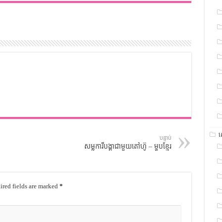
បន្ទាប់
សម្លការីបង្គាជាមួយតៅហ៊ូ – ម្ហូបខ្មែរ
red fields are marked
*