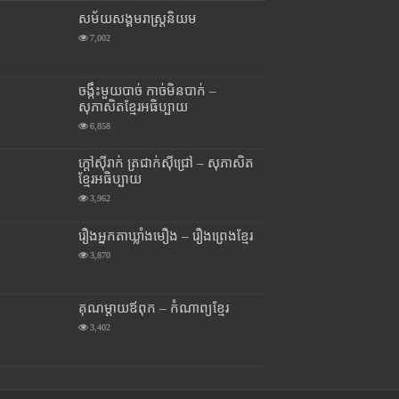
សម័យសង្គមរាស្រ្តនិយម
7,002
ចង្កឹះមួយបាច់ កាច់មិនបាក់ –
សុភាសិតខ្មែរអធិប្បាយ
6,858
ក្តៅស៊ីរាក់ ត្រជាក់ស៊ីជ្រៅ – សុភាសិត
ខ្មែរអធិប្បាយ
3,962
រឿងអ្នកតាឃ្លាំងមឿង – រឿងព្រេងខ្មែរ
3,870
គុណម្តាយឪពុក – កំណាព្យខ្មែរ
3,402