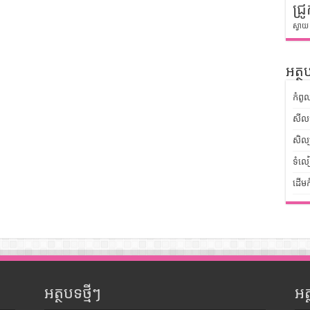
ជ្រូ
ស្វាយ
អត្ថប
កំពូ
សីលធ
សិល្
ទំលៀ
ដើមក
អត្ថបទថ្មីៗ
អ