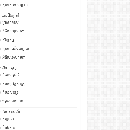
សុភាសិតអធិប្បាយ
ំណេះដឹងទូទៅ
ប្រាសាទខ្មែរ
ពិធីបុណ្យផ្សេងៗ
សិប្បកម្ម
សុខភាពនិងសម្រស់
អំពីប្រទេសកម្ពុជា
ំណើរកម្សាន្ត
តំបន់ធម្មជាតិ
តំបន់ប្រវត្តិសាស្រ្ត
តំបន់សមុទ្រ
ប្រាសាទបុរាណ
ំបន់ទេសចរណ៍
កណ្តាល
កំពង់ចាម