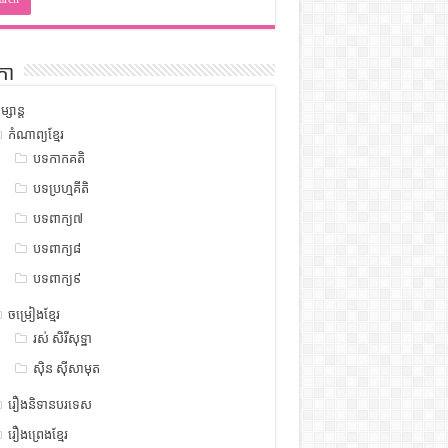
កា
ម្សាន្ត
កំណាព្យខ្មែរ
បទកាកគតិ
បទប្រហ្មគីតិ
បទពាក្យ៧
បទពាក្យ៨
បទពាក្យ៩
ចម្រៀងខ្មែរ
រស់ សិរីសុទ្ឋា
ស៊ិន ស៊ីសាមុត
រឿងនិទានបរទេស
រឿងព្រេងខ្មែរ