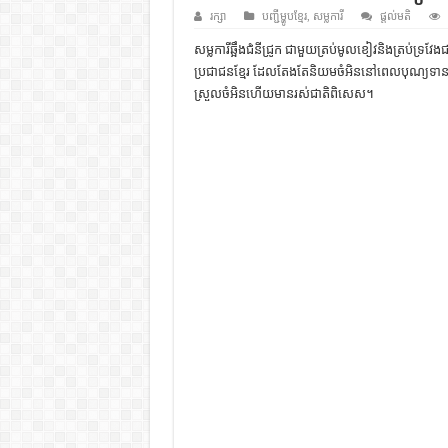
ដើមកំណើតជនជាតិខ្មែរ – អត្ថបទស្រាវ
រក្សា
បញ្ជីម្ហូបខ្មែរ
,
សម្លការី
ផ្តល់មតិ
ទំនាក់ទំនងកម្ពុជានិងចិន – សៀវភៅ
សម្លការីឆ្អឹងជំនីជ្រូក ជាមួយត្រប់មូលខៀវនិងត្រប់ទ្រវែង
ប្រជាជនខ្មែរ ដែលតែងតែនិយមចំអិននៅពេលបុណ្យទានម្តង
ព្រះបាទធម្មិក – សៀវភៅចំណេះដឹងទ
ស្រួលចំអិនហើយមានរស់ជាតិពិសេស។
រដ្ឋបាល និង រដ្ឋបាលវិមជ្ឈការ – អត្ថប
ការស្វែងយល់អំពី ល្ខោនខោល – ស