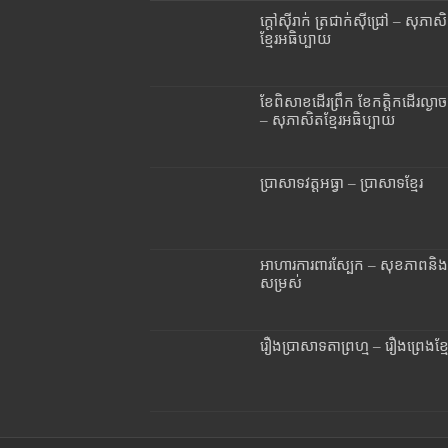
ក្តៅស៊ីរាក់ ត្រជាក់ស៊ីជ្រៅ – សុភាស
ខ្មែរអធិប្បាយ
ខែពិសាខដើរព្រឹក ខែកត្តិកដើរល្ងាច
– សុភាសិតខ្មែរអធិប្បាយ
ប្រាសាទវត្តអធ្វា – ប្រាសាទខ្មែរ
អាហារការពារស្បែក – សុខភាពនិង
សម្រស់
រឿងប្រាសាទតាព្រហ្ម – រឿងព្រេងខ្មែ