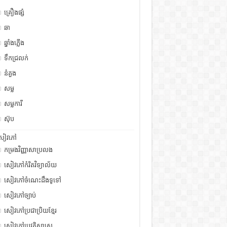
គ្រឿងផ្សំ
ឆា
ឆ្នាំងភ្លើង
ទឹកជ្រលក់
នំគួង
សម្ល
សម្លការី
ស៊ុប
សៀវភៅ
កម្រងវិញ្ញាសាប្រលង
សៀវភៅកំរិតវិទ្យាល័យ
សៀវភៅចំណេះដឹងទូទៅ
សៀវភៅច្បាប់
សៀវភៅប្រជាប្រិយខ្មែរ
សៀវភៅប្រវត្តិសាស្រ្ត