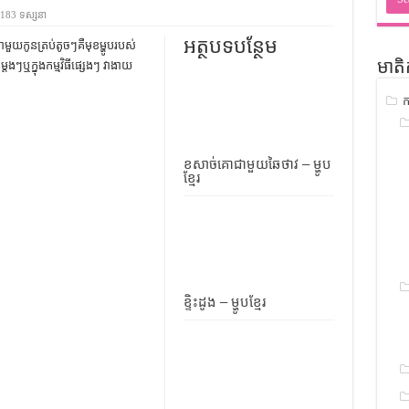
ជ្រាវ
183 ទស្សនា
ចំណេះដឹងទូទៅ
អត្ថបទបន្ថែម
ជាមួយកូនត្រប់តូចៗគឺមុខម្ហូបរបស់
ៗឬក្នុងកម្មវិធីផ្សេងៗ វាងាយ
មាតិ
ូទៅ
ក
ទស្រាវជ្រាវ
ៀវភៅចំណេះដឹងទូទៅ
ខសាច់គោជាមួយឆៃថាវ – ម្ហូប
ខ្មែរ
ខ្ទិះដូង – ម្ហូបខ្មែរ