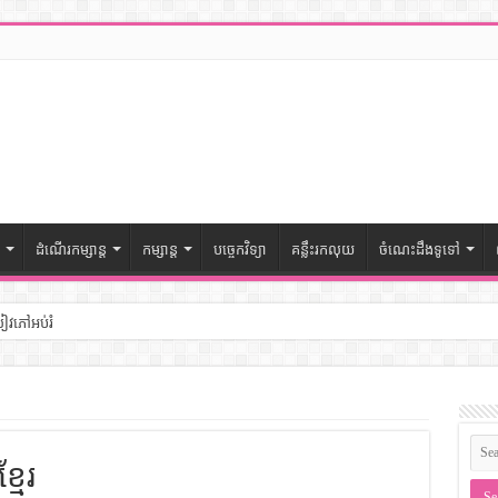
ដំណើរកម្សាន្ត
កម្សាន្ត
បច្ចេកវិទ្យា
គន្លឹះរកលុយ
ចំណេះដឹងទូទៅ
សៀវភៅអប់រំ
ៅចំណេះដឹងទូទៅ
– សៀវភៅចំណេះដឹងទូទៅ
្មែរ
ងទូទៅ