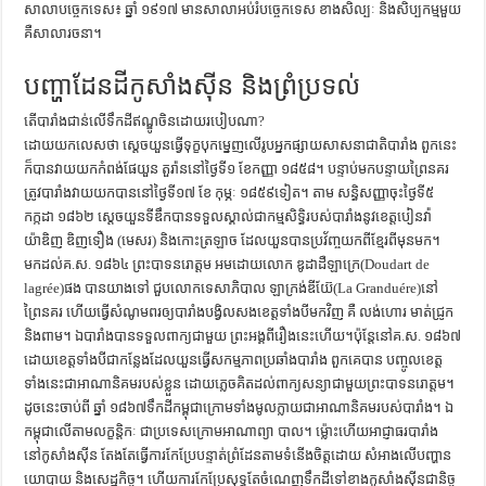
សាលាបច្ចេកទេស៖ ឆ្នាំ ១៩១៧ មានសាលាអប់រំបច្ចេកទេស ខាងសិល្បៈ និងសិប្បកម្មមួយ
គឺសាលារចនា។
បញ្ហាដែនដីកូសាំងស៊ីន និងព្រំប្រទល់
តើបារាំងជាន់លើទឹកដីឥណ្ឌូចិនដោយរបៀបណា?
ដោយយកលេសថា ស្ដេចយួនធ្វើទុក្ខបុកម្នេញលើរូបអ្នកផ្សាយសាសនាជាតិបារាំង ពួកនេះ
ក៏បានវាយយកកំពង់ផែយួន តួរ៉ាននៅថ្ងៃទី១ ខែកញ្ញា ១៨៥៨។ បន្ទាប់មកបន្ទាយព្រៃនគរ
ត្រូវបារាំងវាយយកបាននៅថ្ងៃទី១៧ ខែ កុម្ភៈ ១៨៥៩ទៀត។ តាម សន្ធិសញ្ញាចុះថ្ងៃទី៥
កក្កដា ១៨៦២ ស្ដេចយួនទីឌឹកបានទទួលស្គាល់ជាកម្មសិទ្ធិរបស់បារាំងនូវខេត្តបៀនវ៉ា
យ៉ាឌិញ ឌិញទឿង (មេសរ) និងកោះត្រឡាច ដែលយួនបានប្រវ័ញ្ចយកពីខ្មែរពីមុនមក។
មកដល់គ.ស. ១៨៦៤ ព្រះបាទនរោត្ដម អមដោយលោក ឌូដាដឺឡាក្រេ(Doudart de
lagrée)ផង បានយាងទៅ ជួបលោកទេសាភិបាល ឡាក្រង់ឌីយ៊ែ(La Granduére)នៅ
ព្រៃនគរ ហើយធ្វើសំណូមពរឲ្យបារាំងបង្វិលសងខេត្តទាំងបីមកវិញ គឺ លង់ហោរ មាត់ជ្រូក
និងពាម។ ឯបារាំងបានទទួលពាក្យជាមួយ ព្រះអង្គពីរឿងនេះហើយ។ប៉ុន្តែនៅគ.ស. ១៨៦៧
ដោយខេត្តទាំងបីជាកន្លែងដែលយួនធ្វើសកម្មភាពប្រឆាំងបារាំង ពួកគេបាន បញ្ចូលខេត្ត
ទាំងនេះជាអាណានិគមរបស់ខ្លួន ដោយភ្លេចគិតដល់ពាក្យសន្យាជាមួយព្រះបាទនរោត្ដម។
ដូចនេះចាប់ពី ឆ្នាំ ១៨៦៧ទឹកដីកម្ពុជាក្រោមទាំងមូលក្លាយជាអាណានិគមរបស់បារាំង។ ឯ
កម្ពុជាលើតាមលក្ខន្តិកៈ ជាប្រទេសក្រោមអាណាព្យា បាល។ ម្ល៉ោះហើយអាជ្ញាធរបារាំង
នៅកូសាំងស៊ីន តែងតែធ្វើការកែប្រែបន្ទាត់ព្រំដែនតាមទំនើងចិត្តដោយ សំអាងលើបញ្ហាន
យោបាយ និងសេដ្ឋកិច្ច។ ហើយការកែប្រែសុទ្ធតែចំណេញទឹកដីទៅខាងកូសាំងស៊ីនជានិច្ច