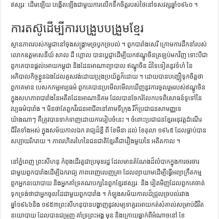
ឥស្សរៈ ដើមឡើយ បង្កើតឡើងជាមួយការលើកទឹកចិត្តរបស់ថៃនៅទសវត្សឆ្នាំ១៩៤០ ។
ការតស៊ូដើម្បីការបង្រួបបង្រួមខ្មែរ
ស្ថានភាពរបស់កម្ពុជានៅចុងសង្គ្រាមច្របូកច្របល់ ។ ពួកបារាំងសេរី ក្រោមការដឹកនាំរបស់
លោកឧត្តមសេនីយ៍ សាល ដឺ ហ្គោល បានប្ដេជ្ញាដើម្បីយកឥណ្ឌូចិនត្រឡប់មកវិញ ទោះបីជា
ពួកគេបានផ្ដល់អោយកម្ពុជា និងដែនអាណាព្យាបាល ឥណ្ឌូចិន ដ៏ទៃទៀតនូវទំហំ នៃ
អភិបាលកិច្ចខ្លួនឯងដែលគូសវង់ដោយប្រុងប្រយ័ត្នក៏ដោយ ។ ដោយបានបញ្ជឿទុកចិត្តថា
ពួកគេមាន បេសកកម្មអារ្យធម៌ ពួកគេបានប្រមើលមើលឃើញនូវការចូលរួមរបស់ឥណ្ឌូចិន
ក្នុងសហភាពបារាំងនៃអតីតដែនអាណានិគម ដែលបានចែករំលែកបទពិសោធន៍ទូទៅនៃ
វប្បធម៌បារាំង ។ មិនថាតែពួកវីរជនអាជីពនៅតាមទីក្រុង រឺក៏ប្រជាជនសាមញ្ញទេ
យ៉ាងណាៗ គឺត្រូវបានទាក់ទាញដោយការរៀបចំនេះ ។ ចំពោះប្រជាជនខ្មែរអនុវត្តដំណើរ
ជីវិតទាំងអស់ ក្នុងសម័យកាលឯក រាជ្យដ៏ខ្លី ពី ខែមីនា ដល់ ខែតុលា ១៩៤៥ ដែលធ្លាប់បាន
សប្បាយរីករាយ ។ ភាពរហិតរហៃនៃជនជាតិខ្មែរគឺជារឿងមួយនៃ អតីតកាល ។
នៅភ្នំពេញ ព្រះសីហនុ កំពុងដើរតួជាប្រមុខរដ្ឋ ដែលមានតំណែងដ៏លំបាកក្នុងការចរចារ
ជាមួយពួកបារាំងដើម្បីឯករាជ្យ ភាពពេញលេញគ្រា ដែលព្យាយាមដើម្បីធ្វើអព្យាក្រឹតកម្ម
ពួកអ្នកនយោបាយ និងអ្នកគាំទ្រគណបក្សនៃពួកខ្មែរឥស្សរៈ និង វៀតមិញដែលពួកគេចាត់
ទុកទ្រង់ថាជាអ្នកចូលដៃជាមួយពួកបារាំង ។ កំឡុងសម័យកាលដ៏ជ្រួលច្របល់រវាង
ឆ្នាំ១៩៤៦និង ១៩៥៣ព្រះសីហនុបានបង្ហាញនូវសម្បទាគួរអោយកត់សំគាល់សម្រាប់ជីវិត
នយោបាយ ដែលបានជម្រុញ គាំទ្រព្រះអង្គ មុន និងក្រោយធ្លាក់ពីអំណាចនៅ ខែ