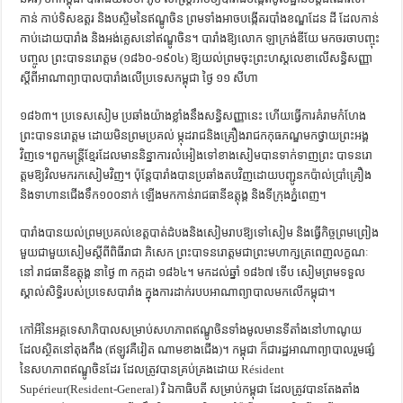
កាន់ កាប់ទិសឧត្ដរ និងបស្ចិមនៃឥណ្ឌូចិន ព្រមទាំងអាចបង្កើតរបាំងខណ្ឌដែន ដី ដែលកាន់
កាប់ដោយបារាំង និងអង់គ្លេសនៅឥណ្ឌូចិន។ បារាំងឱ្យលោក ឡាក្រង់ឌីយែ មកចរចាបញ្ចុះ
បញ្ចូល ព្រះបាទនរោត្ដម (១៨៦០-១៩០៤) ឱ្យយល់ព្រមចុះព្រះហស្តលេខាលើសន្ធិសញ្ញា
ស្ដីពីអាណាព្យាបាលបារាំងលើប្រទេសកម្ពុជា ថ្ងៃ ១១ សីហា
១៨៦៣។ ប្រទេសសៀម ប្រឆាំងយ៉ាងខ្លាំងនឹងសន្ធិសញ្ញានេះ ហើយធ្វើការគំរាមកំហែង
ព្រះបាទនរោត្ដម ដោយមិនព្រមប្រគល់ ម្កុដរាជនិងគ្រឿងរាជកកុធភណ្ឌមកថ្វាយព្រះអង្គ
វិញទេ។ពួកមន្ត្រីខ្មែរដែលមាននិន្នាការលំអៀងទៅខាងសៀមបានទាក់ទាញព្រះ បាទនរោ
ត្ដមឱ្យវិលមករកសៀមវិញ។ ប៉ុន្តែបារាំងបានប្រឆាំងតបវិញដោយបញ្ជូនកប៉ាល់ប្រាំគ្រឿង
និងទាហានជើងទឹក១០០នាក់ ឡើងមកកាន់រាជធានីឧត្ដុង្គ និងទីក្រុងភ្នំពេញ។
បារាំងបានយល់ព្រមប្រគល់ខេត្តបាត់ដំបងនិងសៀមរាបឱ្យទៅសៀម និងធ្វើកិច្ចព្រមព្រៀង
មួយជាមួយសៀមស្ដីពីពិធីរាជា ភិសេក ព្រះបាទនរោត្ដមជាព្រះមហាក្សត្រពេញលក្ខណៈ
នៅ រាជធានីឧត្ដុង្គ នាថ្ងៃ ៣ កក្កដា ១៨៦៤។ មកដល់ឆ្នាំ ១៨៦៧ ទើប សៀមព្រមទទួល
ស្គាល់សិទ្ធិរបស់ប្រទេសបារាំង ក្នុងការដាក់របបអាណាព្យាបាលមកលើកម្ពុជា។
កៅអីនៃអគ្គទេសាភិបាលសម្រាប់សហភាពឥណ្ឌូចិនទាំងមូលមានទីតាំងនៅហាណូយ
ដែលស្ថិតនៅតុងកឹង (ឥឡូវគឺវៀត ណាមខាងជើង)។ កម្ពុជា ក៏ជារដ្ឋអាណាព្យាបាលរួមផ្សំ
នៃសហភាពឥណ្ឌូចិនដែរ ដែលត្រូវបានគ្រប់គ្រងដោយ Résident
Supérieur(Resident-General) រឺ ឯកាធិបតី សម្រាប់កម្ពុជា ដែលត្រូវបានតែងតាំង