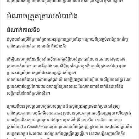
ទៀតបារាំងសន្យាថាមិនបញ្ចូលប្រទេសខ្មែរជាអាណា និគម ដូចកម្ពុជា ក្រោមឡើយ។
អំណាចត្រួតត្រារបស់បារាំង
ដំណាក់កាលទី១
ដំបូងបារាំងប្រើវិធីត្រជាក់ក្នុងការអនុវត្តការត្រួតត្រាខ្មែរ។ ក្រោយពីត្រឡប់ទៅព្រៃនគរវិញ
បារាំងបានកំណត់គោលការណ៍ ពីរយ៉ាងគឺ៖
ដើម្បីបានបញ្ចូលដែនដីកូសាំងស៊ីនជាកម្មសិទ្ធិរបស់ខ្លួន បារាំងបានយកលេសមួយសម
ស្របមកកំណត់។ ពោលគឺបារាំង មានសិទ្ធិលូកដៃចូលក្នុងកិច្ចការផ្ទៃក្នុងរបស់ខ្មែរ ព្រោះ
ប្រទេសខ្មែរពីមុនមកធ្លាប់ជាសាមាន្តរដ្ឋរបស់យួន។
លោកទេសាភិបាល បូណាសង្កត់ធ្ងន់លើសេចក្ដីប្រាថ្នារបស់សៀមមកលើប្រទេសខ្មែរ ដែល
ប្រទេសបារាំងត្រូវតែការពារ ឯករាជ្យនៃប្រទេសនេះ ដែលមានការទំនាក់ទំនងទៅនឹង
សន្តិភាពនៃដែនដីកូសាំងស៊ីន។
ក្រោយពីបានទូលថ្វាយហេតុផលសព្វគ្រប់ និងសូមព្រះអង្គព្រមដាក់ប្រទេសខ្មែរឲ្យ
បារាំងជួយការពារ បព្វជិតមីស(Miche) ទ្រង់បានថ្វាយគម្រោងសន្ធិសញ្ញាមួយ ហើយទ្រង់
បានធ្វើការពិភាក្សាជាមួយព្រះរាជាខ្មែរ។ លុះដល់ថ្ងៃទី ១១ សីហា ១៨៦៣ លោកឡា
ក្រង់ឌីយ៊ែ(La Grandière)បានចុះហត្ថលេខាលើសន្ធិសញ្ញាក្នុងនាមលោកផ្ទាល់ជាមួយនឹង
សម្ដេចនរោត្ដម ដែលបាន យល់ព្រមទាំងញញើតញញើម។ នេះជាសន្ធិសញ្ញាលើកទី១