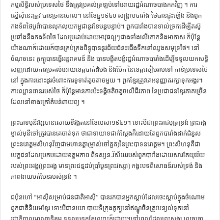
កម្មសិទ្ធិរបស់ប្រទេសថៃ នឹងត្រូវប្រគល់ត្រឡប់ទៅអោយរដ្ឋអំណាចបាងកកវិញ ។ ការ
ស្នើសុំនេះត្រូវ បានច្រានចោល។ នៅខែធ្នូ១៩៤០ សង្គ្រាមបារាំង-ថៃបានផ្ទុះឡើង និងពួក
កងទ័ពថៃបូព៌ាបានលុកលុយកម្ពុជានូវខែបន្តបន្ទាប់។ ពួកបារាំងបានទាល់ច្រកដើម្បីតស៊ូ
ប្រឆាំងនឹងកងទ័ពថៃ ដែលប្រដាប់ដោយអាវុធល្អៗជាងទាំងលើគោកនិងអាកាស ក៏ប៉ុន្តែ
យ៉ាងណាក៏ដោយក៏បានគ្រប់គ្រងពិន្ទុបាននូវជ័យជំនះជើងទឹកនៅឈូងសមុទ្រថៃ។ នៅ
ចំណុចនេះ តូក្យូបានធ្វើអន្តរាគមន៍ និង បានបង្ខិតបង្ខំរដ្ឋអំណាចបារាំងដើម្បីទទួលយកសន្ធិ
សញ្ញាដោយការប្រគល់អោយខេត្តបាត់ដំបង និងប៉ែក នៃខេត្តសៀមរាបទៅ កាន់ប្រទេសថៃ
នៅ ក្នុងការដោះដូរចំពោះការទូទាត់តូចតាចមួយ ។ ពួកខ្មែរត្រូវគេអនុញ្ញាតរក្សាទុកអង្គរ។
ការឈ្លានពានរបស់ថៃ ក៏ប៉ុន្តែមានការប៉ះទង្គិចតិចតួចលើជីវភាព នៃប្រជាជនខ្មែរភាគច្រើន
ដែលនៅខាងក្រៅតំបន់ពាយព្យ ។
ព្រះបាទមុនីវង្សបានសោយទីវង្គតនៅខែមេសា១៩៤១។ ទោះបីជាព្រះរាជបុត្រទ្រង់ ព្រះអង្គ
ម្ចាស់មុនីចៅត្រូវបានគេចាត់ទុក ថាជាទាយាទជាក់ស្ដែងក៏ដោយតែពួកបារាំងដាក់ជំនួស
ព្រះនរោត្តមសីហនុវិញជាមហានត្តា(ម្ចាស់ចៅតួត)នៃព្រះបាទនរោត្តម។ ព្រះសីហនុគឺជា
បេក្ខជនដែលប្រកបដោយឧត្តមភាព ពីទស្សនៈវិស័យរបស់ពួកបារាំងដោយសារតែយុវវ័យ
របស់ព្រះអង្គ(ព្រះអង្គ មានព្រះជន្មដប់ប្រាំបួនព្រះវស្សា) កង្វះបទពិសោធន៍របស់ទ្រង់ និង
ភាពងាយបត់បែនរបស់ទ្រង់ ។
ជប៉ុនហៅ “អាស៊ីសម្រាប់ជនជាតិអាស៊ី” បានរកបានអ្នកស្ដាប់ដែលចេះស្ដាប់ក្នុងចំណោម
ពួកជាតិនិយមខ្មែរ ទោះបីជានយោ បាយទីក្រុងតូក្យូនៅឥណ្ឌូចិនត្រូវបន្សល់ទុកនៅ
រដ្ឋាភិបាលអាណានិគម ទទួលបន្ទុកតែឈ្មោះក៏ដោយ។នៅពេលដែលព្រះសង្ឃ លេចធ្លោ