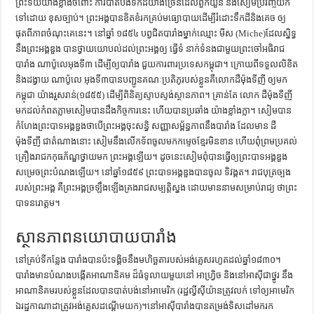
ព្រះទ័យយ៉ាងខ្លាំងចំពោះ ការបាត់បង់ទឹកដីយ៉ាងច្រើនដែលពួកយួន និងសៀមប្រវ័ញ្ចយក
ទៅដោយ ខុសច្បាប់។ ព្រះអង្គបានខិតខំរកគ្រប់មធ្យោបាយដើម្បីរំដោះទឹកដីនិងគេច ឲ្យ
ផុតពីភាពចំណុះគេនេះ។ នៅឆ្នាំ ១៨៥៤ បព្វជិតបារាំងម្នាក់ឈ្មោះ មីស (Miche)ដែលស្និទ្ធ
នឹងព្រះអង្គឌួង បានថ្វាយយោបល់ដល់ព្រះអង្គឲ្យ ធ្វើទំ នាក់ទំនងជាមួយព្រះចៅអធិរាជ
បារាំង ណាប៉ូលេអុងទី៣ ដើម្បីឲ្យបារាំង ជួយការពារប្រទេសកម្ពុជា។ ក្រោយពីទទួលលិខិត
និងដង្វាយ ណាប៉ូលេ អុងទី៣បានបញ្ជូនគណៈប្រតិភូរបស់ខ្លួនគឺលោកដឺម៉ុងទីញី ឲ្យមក
កម្ពុជា យ៉ាងរួសរាន់(១៨៥៥) ដើម្បីពិនិត្យស្ទាបស្ទង់ស្ថានភាព។ គ្រាន់តែ លោក ដឺម៉ុងទីញី
មកដល់កំពតភ្លាមសៀមបានដឹងកិច្ចការនេះ ហើយបានប្រឆាំង យ៉ាងខ្លាំងក្លា។ សៀមបាន
កំហែងព្រះបាទអង្គឌួងថាបើព្រះអង្គចុះសន្ធិ សញ្ញាសម្ព័ន្ធភាពនឹងបារាំង ដែលមាន ដឺ
ម៉ុងទីញី ជាតំណាងនោះ សៀមនឹងលើកទ័ពចូលមកកម្ទេចខ្មែរមិនខាន ហើយពុំព្រមប្រគល់
គ្រឿងរាជកកុធភ័ណ្ឌថ្វាយមក ព្រះអង្គឡើយ។ ដូចនេះសៀមពុំបានធ្វើឲ្យព្រះបាទអង្គឌួង
សម្រេចព្រះបំណងឡើយ។ នៅឆ្នាំ១៨៥៩ ព្រះបាទអង្គឌួងបានចូល ទិវង្គត។ រាជបុត្រច្បង
របស់ព្រះអង្គ គឺព្រះអង្គច្រឡឹងឡើងគ្រងរាជសម្បត្តិស្នង ដោយមាននាមសម្រាប់រាជ្យ ថាព្រះ
បាទនរោត្ដម។
ស្ថានភាពនយោបាយបារាំង
នៅគ្រប់ទីកន្លែង បារាំងបានប៉ះទង្គិចនឹងមហិច្ឆតារបស់អង់គ្លេសរហូតដល់ឆ្នាំ១៨៣០។
បារាំងមានបំណងបង្កើតអាណានិគម ដ៏ធំទូលាយមួយនៅ អាហ្វ្រិច និងនៅអាស៊ីជាថ្នូរ នឹង
អាណានិគមរបស់ខ្លួនដែលបានបាត់បង់នៅអាមេរិក (រដ្ឋល្វីស៊ីយ៉ានត្រូវលក់ ទៅឲ្យអាមេរិក
ឯរដ្ឋកាណាដាត្រូវអង់គ្លេសដណ្ដើមយក)។នៅអាស៊ីបារាំងបានតម្រង់ទិសដៅមករក