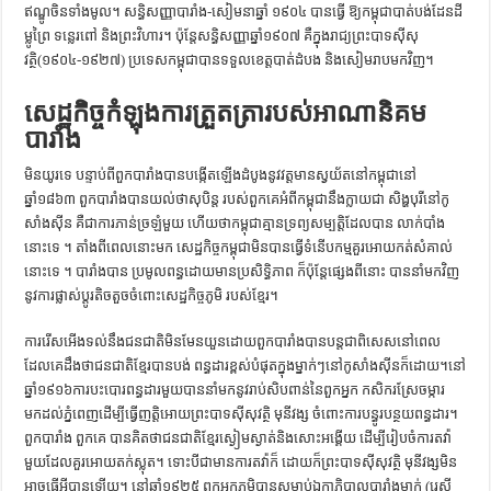
ឥណ្ឌូចិនទាំងមូល។ សន្ធិសញ្ញាបារាំង-សៀមនាឆ្នាំ ១៩០៤ បានធ្វើ ឱ្យកម្ពុជាបាត់បង់ដែនដី
ម្លូព្រៃ ទន្លេរពៅ និងព្រះវិហារ។ ប៉ុន្តែសន្ធិសញ្ញាឆ្នាំ១៩០៧ គឺក្នុងរាជ្យព្រះបាទស៊ីសុ
វត្ថិ(១៩០៤-១៩២៧) ប្រទេសកម្ពុជាបានទទួលខេត្តបាត់ដំបង និងសៀមរាបមកវិញ។
សេដ្ឋកិច្ចកំឡុងការត្រួតត្រារបស់អាណានិគម
បារាំង
មិនយូរទេ បន្ទាប់ពីពួកបារាំងបានបង្កើតឡើងដំបូងនូវវត្តមានស្វយ័តនៅកម្ពុជានៅ
ឆ្នាំ១៨៦៣ ពួកបារាំងបានយល់ថាសុបិន្ត របស់ពួកគេអំពីកម្ពុជានឹងក្លាយជា សិង្ហបុរីនៅកូ
សាំងស៊ីន គឺជាការភាន់ច្រឡំមួយ ហើយថាកម្ពុជាគ្មានទ្រព្យសម្បត្តិដែលបាន លាក់បាំង
នោះទេ ។ តាំងពីពេលនោះមក សេដ្ឋកិច្ចកម្ពុជាមិនបានធ្វើទំនើបកម្មគួរអោយកត់សំគាល់
នោះទេ ។ បារាំងបាន ប្រមូលពន្ធដោយមានប្រសិទ្ធិភាព ក៏ប៉ុន្តែផ្សេងពីនោះ បាននាំមកវិញ
នូវការផ្លាស់ប្ដូរតិចតួចចំពោះសេដ្ឋកិច្ចភូមិ របស់ខ្មែរ។
ការរើសអើងទល់នឹងជនជាតិមិនមែនយួនដោយពួកបារាំងបានបន្តជាពិសេសនៅពេល
ដែលគេដឹងថាជនជាតិខ្មែរបានបង់ ពន្ធដារខ្ពស់បំផុតក្នុងម្នាក់ៗនៅកូសាំងស៊ីនក៏ដោយ។នៅ
ឆ្នាំ១៩១៦ការបះបោរពន្ធដារមួយបាននាំមកនូវរាប់សិបពាន់នៃពួកអ្នក កសិករស្រែចម្ការ
មកដល់ភ្នំពេញដើម្បីធ្វើញត្តិអោយព្រះបាទស៊ីសុវត្ថិ មុនីវង្ស ចំពោះការបន្ធូរបន្ថយពន្ធដារ។
ពួកបារាំង ពួកគេ បានគិតថាជនជាតិខ្មែរស្ងៀមស្ងាត់និងសោះអង្គើយ ដើម្បីរៀបចំការតវ៉ា
មួយដែលគួរអោយតក់ស្លុត។ ទោះបីជាមានការតវ៉ាក៏ ដោយក៏ព្រះបាទស៊ីសុវត្ថិ មុនីវង្សមិន
អាចធ្វើអ្វីបានឡើយ។ នៅឆ្នាំ១៩២៥ ពួកអ្នកភូមិបានសម្លាប់ឯកាភិបាលបារាំងម្នាក់ (រេស៊ី