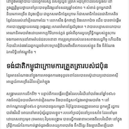
នៅក្នុងមធ្យោបាយ ដែលពួកសិស្ស និសិត្សយួន ត្រូវគេ អនុគ្រោះដែលលទ្ធផល នៅ
ក្នុងញ្ញត្តិមួយថ្វាយទៅព្រះបាទមុនីវង្សនៅទសវត្សឆ្នាំ១៩៣០ ។ សំខាន់ ពួកអ្នកជាតិ
និយមភាគច្រើន ដំបូងឡើយ ជាពួកសមាជិកខ្មែរក្រោម ក៏ជាសមាជិកនៃជនជាតិភាគតិច
ខ្មែរដែលរស់នៅវៀតណាមដែរ ។ លោកសឺង ង៉ុកថាញ់ និងលោកប៉ាច ឈឹន បានចាប់ផ្ដើម
ការបោះពុម្ពផ្សាយនគរវត្ត (អង្គរវត្ត) សារពត៌មានខ្មែរដំបូងគេ ។ វាបានបន្ទោសនយោបាយ
អាណានិគមបារាំងដោយអាកប្បកិរិយាទន់ភ្លន់ នូវអំពើពុករលួយព្រឹទ្ធិកម្មរបស់ខ្លួន(ការ
ចងការអាករ)នៅតាមតំបន់ជនបទនានា ការត្រួតត្រារបស់បរទេសខាងសេដ្ឋកិច្ច ហើយនិង
ក៏បានរិះគន់ផងដែរពួកយួនចំពោះចក្រពត្តិនិយមពីអតីតកាលរបស់ខ្លួន និង ទីតំណែង
ឯកសិទ្ធិនៅឥណ្ឌូចិន ។
ទង់ជាតិកម្ពុជាក្រោមការត្រួតត្រារបស់ជប៉ុន
ខ្មែរមានសំណាងនៅក្នុងការគេចផុតការរងទុក្ខវេទនាដែលបានតស៊ូដោយប្រជាជនអាស៊ី
អាគ្នេយ៍ភាគច្រើនដ៏ទៃទៀតកំឡុង
សង្គ្រាមលោកលើកទី២ ។ បន្ទាប់ពីការបង្កើតឡើងនៃរបបវិឈីនៅបារាំងនៅឆ្នាំ១៩៤០
កងទ័ពជប៉ុនបានរើមកកាន់វៀតណាម និងបានជំនួសកន្លែងអាជ្ញាធរបារាំង ។ នៅ
ពាក់កណ្ដាលឆ្នាំ១៩៤១ ពួកគេបានចូលកម្ពុជា ក៏ប៉ុន្តែបានអនុញ្ញាតអោយ ពួកមន្ត្រី រដ្ឋការ
បារាំងវិឈី អោយនៅមានប៉ុស្ត៍រដ្ឋបាលខ្លួន។ របបគាំទ្រជប៉ុននៅប្រទេសថៃ ដែលនាំមុខ
ដោយសេនាប្រមុខ (ចមពល) វិបុលសង្គ្រាម បានស្នើការធានាអះអាងពីរបបវិឈីថា នៅក្នុង
ព្រឹត្តិការណ៍នៃការកាត់ផ្ដាច់នូវអធិបតេយ្យភាពបារាំង ទឹកដីខ្មែរ និងឡាវដើមឡើយជា