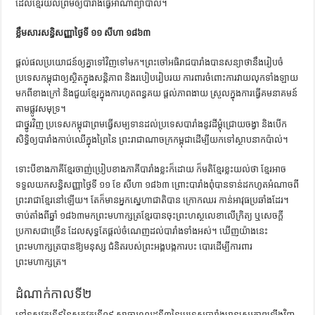
ដែលខ្មែរយល់ព្រមឲ្យបារាំងធ្វើអាណាព្យាបាល។
ខ្លឹមសារសន្ធិសញ្ញាថ្ងៃទី ១១ សីហា ១៨៦៣
ផ្ដល់ផលប្រយោជន៍ឲ្យគ្នាទៅវិញទៅមក។ព្រះចៅអធិរាជបារាំងបានសន្យាថានឹងរៀបចំ
ប្រទេសកម្ពុជាឲ្យស្ថិតក្នុងសន្តិភាព និងរបៀបរៀបរយ ការពារចំពោះការវាយលុកទាំងឡាយ
មកពីខាងក្រៅ និងជួយខ្មែរក្នុងការហូតពន្ធគយ ផ្ដល់ភាពងាយ ស្រួលក្នុងការធ្វើគមនាគមន៍
តាមផ្លូវសមុទ្រ។
ជាថ្នូរវិញ ប្រទេសកម្ពុជាព្រមធ្វើសម្បទានដល់ប្រទេសបារាំងនូវដីម្ដុំជ្រោយចង្វា និងបើក
សិទ្ធិឲ្យបារាំងកាប់ឈើក្នុងព្រៃនៃ ព្រះរាជាណាចក្រកម្ពុជាដើម្បីយកទៅស្ថាបនាកប៉ាល់។
ទោះបីខាងភាគីខ្មែរចាញ់ប្រៀបខាងភាគីបារាំងខ្លះក៏ដោយ ក៏មតិខ្មែរខ្លះយល់ថា ខ្មែរអាច
ទទួលយកសន្ធិសញ្ញាថ្ងៃទី ១១ ខែ សីហា ១៨៦៣ ព្រោះបារាំងពុំបានទាន់ដកហូតអំណាចពី
ព្រះរាជាខ្មែរនៅឡើយ។ តែក៏មានអ្នកស្នេហាជាតិបាន ក្រោកឈរ កាន់អាវុធប្រឆាំងដែរ។
ចាប់តាំងពីឆ្នាំ ១៨៦៣មកព្រះមហាក្សត្រខ្មែរបានចុះព្រះហស្ថលេខាលើក្រិត្យ ឬសេចក្ដី
ប្រកាសជាច្រើន ដែលសុទ្ធតែផ្ដល់ចំណេញដល់បារាំងទាំងអស់។ ឃើញយ៉ាងនេះ
ព្រះមហាក្សត្របានឱ្យមនុស្ស ជំនិតរបស់ព្រះអង្គបង្កការបះ បោរដើម្បីការពារ
ព្រះមហាក្សត្រ។
ដំណាក់កាលទី២
នៅទសវត្សទី៩នៃសតវត្សទី១៩ សាធារណរដ្ឋទី៣នៃប្រទេសបារាំងមានស្ថេរភាពឡើងវិញ