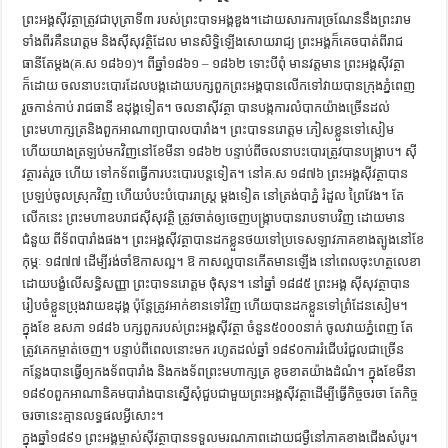
ព្រះអង្គស៊ីវត្ថាត្រូវជាបុត្រាទី៣ របស់ព្រះបាទអង្គឌួង។ដោយសារការច្រណែននឹងព្រះរាម
ទាំងពីរគឺនរោត្ដម និងស៊ីសុវត្ថិដែល មានសិទ្ធិឡើងសោយរាជ្យ ព្រះអង្គក៏គេចបាត់ពីរាជ
ធានីតែម្ដង(គ.ស ១៨៦១)។ ពីឆ្នាំ១៨៦១ – ១៨៦២ ទោះបីពុំ មានវត្តមាន ព្រះអង្គស៊ីវត្ថា
ក៏ដោយ ចលនាបះបោរដែលបង្កដោយបក្សពួកព្រះអង្គបានលើកទៅវាយបានក្រុងភ្នំពេញ
រួចកាន់កាប់ រាជធានី ឧដុង្គទៀត។ ចលនាស៊ីវត្ថា បានបង្កការលំបាកយ៉ាងច្រើនដល់
ព្រះមហាក្សត្រនិងពួកអាណាព្យាបាលបារាំង។ ព្រះបាទនរោត្ដម ភៀសខ្លួនទៅសៀម
ហើយយាងត្រឡប់មកវិញនៅខែមីនា ១៨៦២ បន្ទាប់ពីចលនាបះបោរត្រូវបានបង្ក្រាប។ ស៊ី
វត្ថារត់រួច ហើយ ទៅកទ័ពធ្វើការបះបោរបន្តទៀត។ នៅគ.ស ១៨៧៦ ព្រះអង្គស៊ីវត្ថាបាន
ប្រឡប់ចូលស្រុកវិញ ហើយបំបះបំបោររាស្ត្រ ម្ដងទៀត នៅត្រង់បាភ្នំ រំដួល ព្រៃវែង។ តែ
លើកនេះ ព្រះមហាឧបរាជស៊ីសុវត្ថិ ត្រូវចាត់ឲ្យចេញបង្ក្រាបបានរាបទាបវិញ ដោយមាន
ជំនួយ ពីទ័ពបារាំងផង។ ព្រះអង្គស៊ីវត្ថាបានដកខ្លួនថយទៅប្រទេសឡាវភាគខាងត្បូងនៅខែ
កុម្ភៈ ១៨៧៧ ដើម្បីរង់ចាំឱកាសល្អ។ ឱ កាសល្អបានកើតមានឡើង នៅពេលចុះហត្ថលេខា
ដោយបង្ខំលើសន្ធិសញ្ញា ព្រះបាទនរោត្ដម ថុំសុន។ នៅឆ្នាំ ១៨៨៥ ព្រះអង្គ ស៊ីសុវត្ថាបាន
រៀបចំខ្លួនប្រុងវាយឧដុង្គ ប៉ុន្តែត្រូវអាក់ខានទៅវិញ ហើយបានដកខ្លួនទៅព្រំដែនសៀម។
ក្នុងខែ ឧសភា ១៨៨៦ បក្សពួករបស់ព្រះអង្គស៊ីវត្ថា ចំនួន៥០០០នាក់ ចូលវាយភ្នំពេញ តែ
ត្រូវគេកម្ចាត់ចេញ។ បន្ទាប់ពីពេលនោះមក រហូតដល់ឆ្នាំ ១៨៩០ការរំជើបរំជួលជាច្រើន
កន្លែងបានធ្វើឲ្យកងទ័ពបារាំង និងកងទ័ពព្រះមហាក្សត្រ ខូចខាតយ៉ាងដំណំ។ ក្នុងខែមីនា
១៨៩០ពួកអាណានិគមបារាំងបានស្នើសុំជួបជាមួយព្រះអង្គស៊ីវត្ថាដើម្បីធ្វើកិច្ចចរចា តែកិច្ច
ចរចានេះគ្មានលទ្ធផលអ្វីសោះ។
ក្នុងឆ្នាំ១៨៩១ ព្រះអង្គម្ចាស់ស៊ីវត្ថាបានទទួលមរណភាពដោយជម្ងឺនៅភាគខាងជើងសំបូរ។