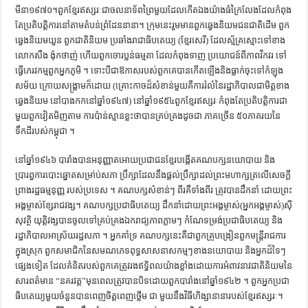
មីនា១៩៧០។ពួកខ្មែរឥស្សរៈជាចលនាទ័ពព្រៃមួយដែលកើតឯងយ៉ាងធំក្រៃលែងដែលកំពុង
តែប្រតិបត្តិការនៅតាមតំបន់ព្រំដែននានា។ ក្រុមនេះរួមមានពួកឆ្វេងនិយមជនជាតិដើម ពួក
ឆ្វេងនិយមយួន ពួកជាតិនិយម ប្រឆាំងរាជាធិបតេយ្យ (ខ្មែរសេរី) ដែលស្ម័គ្រស្មោះទៅខាង
លោកសឺង ង៉ុកថាញ់ ហើយពួកចោរប្លន់ធម្មតា ដែលកំពុងទាញ ប្រយោជន៍ពីភាពវឹកវរ ទៅ
ធ្វើភេរវកម្មពួកអ្នកភូមិ ។ ទោះបីជាឱកាសរបស់ពួកគេបានកើតឡើងនិងធ្លាក់ចុះទៅកំឡុង
សម័យ ក្រោយសង្គ្រាមក៏ដោយ (គ្រោះកាចដ៏សំខាន់មួយគឺការរំលំនៃរដ្ឋាភិបាលជាមិត្តខាង
ឆ្វេងនិយម នៅបាងកកនៅឆ្នាំ១៩៤៧) នៅឆ្នាំ១៩៥៤ពួកខ្មែរឥស្សរៈកំពុងតែប្រតិបត្តិការជា
មួយពួកវៀតមិញតាម ការប៉ាន់ស្មានខ្លះថាបានគ្រប់គ្រងដូចជា ភាគច្រើន ៥០ភាគរយនៃ
ទឹកដីរបស់កម្ពុជា ។
នៅឆ្នាំ១៩៤៦ បារាំងបានអនុញ្ញាតអោយប្រជាជនខ្មែរបង្កើតគណបក្សនយោបាយ និង
ប្រារព្ធការបោះឆ្នោតសម្រា់ប់សភា ប្រឹក្សាដែលនឹងផ្ដល់ប្រឹក្សាដល់ព្រះមហាក្សត្រលើសេចក្ដី
ព្រាងរដ្ឋធម្មនុញ្ញ របស់ប្រទេស ។ គណបក្សសំខាន់ៗ ពីរគឺទាំងពីរ ត្រូវបានដឹកនាំ ដោយព្រះ
អង្គម្ចាស់ខ្សែរាជវង្ស។ គណបក្សប្រជាធិបតេយ្យ ដឹកនាំដោយព្រះអង្គម្ចាស់(អ្នកអង្គម្ចាស់)ស៊ី
សុវត្ថិ យុត្តិវង្សបានចូលទៅគ្រប់គ្រងឯករាជ្យភាពភ្លាមៗ កំណែទម្រង់ប្រជាធិបតេយ្យ និង
រដ្ឋាភិបាលអាស្រ័យរដ្ឋសភា ។ អ្នកគាំទ្រ គណបក្សនេះគឺជាពួកគ្រូបង្រៀនពួកមន្ត្រីរាជការ
ក្នុងស្រុក ពួកសមាជិកនៃសមណភេទពុទ្ធសាសនាសកម្មៗខាងនយោបាយ និងអ្នកដ៏ទៃៗ
ផ្សេងទៀត ដែលគំនិតរបស់ពួកគេត្រូវរងឥទ្ធិពលយ៉ាងខ្លាំងដោយការអំពាវនាវជាតិនិយមនៃ
សារពត៌មាន “នគរវត្ត”មុនពេលត្រូវបានបិទដោយពួកបារាំងនៅឆ្នាំ១៩៤២ ។ ពួកអ្នកប្រជា
ធិបតេយ្យមួយចំនួនបានពេញចិត្តពេញថ្លើម ជា មួយនឹងវិធីហិង្សានានារបស់ខ្មែរឥស្សរៈ។