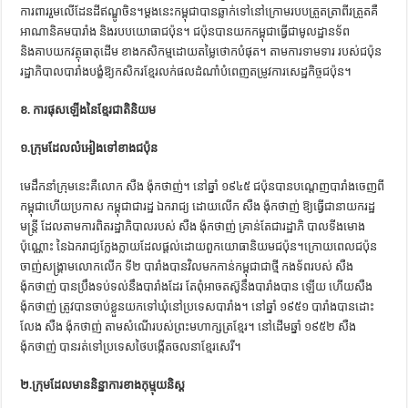
ការពាររួមលើដែនដីឥណ្ឌូចិន។ម្ដងនេះកម្ពុជាបានឆ្លាក់ទៅនៅក្រោមរបបត្រួតត្រាពីរត្រួតគឺ
អាណានិគមបារាំង និងរបបយោធាជប៉ុន។ ជប៉ុនបានយកកម្ពុជាធ្វើជាមូលដ្ឋានទ័ព
និងគាបយកវត្ថុធាតុដើម ខាងកសិកម្មដោយតម្លៃថោកបំផុត។ តាមការទាមទារ របស់ជប៉ុន
រដ្ឋាភិបាលបារាំងបង្ខំឱ្យកសិករខ្មែរលក់ផលដំណាំបំពេញតម្រូវការសេដ្ឋកិច្ចជប៉ុន។
ខ. ការផុសឡើងនៃខ្មែរជាតិនិយម
១.ក្រុមដែលលំអៀងទៅខាងជប៉ុន
មេដឹកនាំក្រុមនេះគឺលោក សឺង ង៉ុកថាញ់។ នៅឆ្នាំ ១៩៤៥ ជប៉ុនបានបណ្ដេញបារាំងចេញពី
កម្ពុជាហើយប្រកាស កម្ពុជាជារដ្ឋ ឯករាជ្យ ដោយលើក សឺង ង៉ុកថាញ់ ឱ្យធ្វើជានាយករដ្ឋ
មន្ត្រី ដែលតាមការពិតរដ្ឋាភិបាលរបស់ សឺង ង៉ុកថាញ់ គ្រាន់តែជារដ្ឋាភិ បាលទីងមោង
ប៉ុណ្ណោះ នៃឯករាជ្យក្លែងក្លាយដែលផ្ដល់ដោយពួកយោធានិយមជប៉ុន។ក្រោយពេលជប៉ុន
ចាញ់សង្គ្រាមលោកលើក ទី២ បារាំងបានវិលមកកាន់កម្ពុជាជាថ្មី កងទ័ពរបស់ សឺង
ង៉ុកថាញ់ បានប្រឹងទប់ទល់នឹងបារាំងដែរ តែពុំអាចតស៊ូនឹងបារាំងបាន ឡើយ ហើយសឺង
ង៉ុកថាញ់ ត្រូវបានចាប់ខ្លួនយកទៅឃុំនៅប្រទេសបារាំង។ នៅឆ្នាំ ១៩៥១ បារាំងបានដោះ
លែង សឺង ង៉ុកថាញ់ តាមសំណើរបស់ព្រះមហាក្សត្រខ្មែរ។ នៅដើមឆ្នាំ ១៩៥២ សឺង
ង៉ុកថាញ់ បានរត់ទៅប្រទេសថៃបង្កើតចលនាខ្មែរសេរី។
២.ក្រុមដែលមាននិន្នាការខាងកុម្មុយនិស្ត