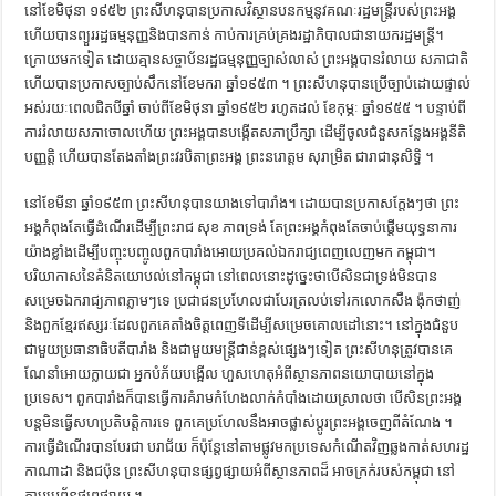
នៅខែមិថុនា ១៩៥២ ព្រះសីហនុបានប្រកាសវិស្ថានបនកម្មនូវគណៈរដ្ឋមន្ត្រីរបស់ព្រះអង្គ
ហើយបានព្យួររដ្ឋធម្មនុញ្ញនិងបានកាន់ កាប់ការគ្រប់គ្រងរដ្ឋាភិបាលជានាយករដ្ឋមន្ត្រី។
ក្រោយមកទៀត ដោយគ្មានសច្ចាប័នរដ្ឋធម្មនុញ្ញច្បាស់លាស់ ព្រះអង្គបានរំលាយ សភាជាតិ
ហើយបានប្រកាសច្បាប់សឹកនៅខែមករា ឆ្នាំ១៩៥៣ ។ ព្រះសីហនុបានប្រើច្បាប់ដោយផ្ទាល់
អស់រយៈពេលជិតបីឆ្នាំ ចាប់ពីខែមិថុនា ឆ្នាំ១៩៥២ រហូតដល់ ខែកុម្ភៈ ឆ្នាំ១៩៥៥ ។ បន្ទាប់ពី
ការរំលាយសភាចោលហើយ ព្រះអង្គបានបង្កើតសភាប្រឹក្សា ដើម្បីចូលជំនួសកន្លែងអង្គនីតិ
បញ្ញត្តិ ហើយបានតែងតាំងព្រះវរបិតាព្រះអង្គ ព្រះនរោត្តម សុរាម្រិត ជារាជានុសិទ្ធិ ។
នៅខែមីនា ឆ្នាំ១៩៥៣ ព្រះសីហនុបានយាងទៅបារាំង។ ដោយបានប្រកាសក្ដែងៗថា ព្រះ
អង្គកំពុងតែធ្វើដំណើរដើម្បីព្រះរាជ សុខ ភាពទ្រង់ តែព្រះអង្គកំពុងតែចាប់ផ្ដើមយុទ្ធនាការ
យ៉ាងខ្លាំងដើម្បីបញ្ចុះបញ្ចូលពួកបារាំងអោយប្រគល់ឯករាជ្យពេញលេញមក កម្ពុជា។
បរិយាកាសនៃគំនិតយោបល់នៅកម្ពុជា នៅពេលនោះដូច្នេះថាបើសិនជាទ្រង់មិនបាន
សម្រេចឯករាជ្យភាពភ្លាមៗទេ ប្រជាជនប្រហែលជាបែរត្រលប់ទៅរកលោកសឺង ង៉ុកថាញ់
និងពួកខ្មែរឥស្សរៈដែលពួកគេតាំងចិត្តពេញទីដើម្បីសម្រេចគោលដៅនោះ។ នៅក្នុងជំនួប
ជាមួយប្រធានាធិបតីបារាំង និងជាមួយមន្ត្រីជាន់ខ្ពស់ផ្សេងៗទៀត ព្រះសីហនុត្រូវបានគេ
ណែនាំអោយក្លាយជា អ្នកបំភ័យបង្អើល ហួសហេតុអំពីស្ថានភាពនយោបាយនៅក្នុង
ប្រទេស។ ពួកបារាំងក៏បានធ្វើការគំរាមកំហែងលាក់កំបាំងដោយស្រាលថា បើសិនព្រះអង្គ
បន្តមិនធ្វើសហប្រតិបត្តិការទេ ពួកគេប្រហែលនឹងអាចផ្លាស់ប្ដូរព្រះអង្គចេញពីតំណែង ។
ការធ្វើដំណើរបានបែរជា បរាជ័យ ក៏ប៉ុន្តែនៅតាមផ្លូវមកប្រទេសកំណើតវិញឆ្លងកាត់សហរដ្ឋ
កាណាដា និងជប៉ុន ព្រះសីហនុបានផ្សព្វផ្សាយអំពីស្ថានភាពដ៏ អាចក្រក់របស់កម្ពុជា នៅ
តាមប្រព័ន្ធផ្សព្វផ្សាយ ។