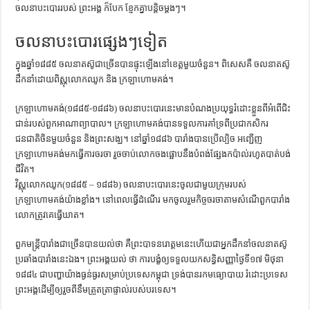
ចលនាបះបោររបស់ ព្រះអង្គ ក៏បែក ខ្ញែកគ្នាបន្តិចម្ដងៗ។
ចលនាបះបោរផ្សេងៗទៀត
ក្នុងឆ្នាំ១៨៨៥ ចលនាតស៊ូជាច្រើនបានផ្ទុះឡើងនៅខេត្តមួយចំនួន។ ពិសេសគឺ ចលនាតស៊ូ
ដឹកនាំដោយពិស្ណុលោកឈូក និង ក្រឡាហោមគង់។
ក្រឡាហោមគង់(១៨៨៥-១៨៨៦) ចលនាបះបោរនេះមានបំណងប្រយុទ្ធរំដោះខ្លួនពីអំពើជិះ
ជាន់របស់ពួកអាណាព្យាបាល។ ក្រឡាហោមគង់បានទទួលការគាំទ្រពីប្រជាកសិករ
ជនជាតិចិនមួយចំនួន និងព្រះសង្ឃ។ នៅឆ្នាំ១៨៨៦ បារាំងបានប្រើល្បិច អញ្ជើញ
ក្រឡាហោមគង់មកធ្វើការចរចា រួចចាប់លោកចងផ្អោបនឹងបំពង់ផ្សែងកប៉ាល់រហូតបាត់បង់
ជីវិត។
វិស្ណុលោកឈូក(១៨៨៥ – ១៨៨៦) ចលនាបះបោរនេះចូលជាមួយក្រុមរបស់
ក្រឡាហោមគង់យ៉ាងខ្លាំង។ នៅពេលធ្វើដំណើរ មកចូលរួមកិច្ចចរចាតាមសំណើពួកបារាំង
លោកត្រូវគេធ្វើឃាត។
ពួកមន្ត្រីបារាំងជាច្រើនបានយល់ថា គឺព្រះបាទនរោត្ដមនេះហើយជាអ្នកដឹកនាំចលនាតស៊ូ
ប្រឆាំងបារាំងនេះឯង។ ព្រះអង្គយល់ ថា ការបង្ខំឲ្យទទួលយកសន្ធិសញ្ញាថ្ងៃទី១៧ មិថុនា
១៨៨៤ ជាបញ្ហាយ៉ាងធ្ងន់ធ្ងរសម្រាប់ប្រទេសកម្ពុជា ទ្រង់បានរកមធ្យោបាយ រំដោះប្រទេស
ព្រះអង្គដើម្បីឲ្យរួចពីនឹមត្រួតត្រាផ្ទាល់របស់បរទេស។