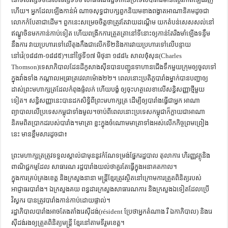
ហើយ។ អ្នកដែលឡើងកាន់អំ ណាចសុទ្ធជាបក្សពួកនិយមខាងពង្វាតអាណានិគមដូចជា
លោកកំបែតាជាដើម។ ពួកនេះសម្រេចចិត្តថាត្រូវតែវាយដណ្ដើម យកតំបន់សេសសល់នៅ
ឥណ្ឌូចិនមកកាន់កាប់ទៀត ហើយពង្រីកការត្រួតត្រានៅទីនោះឲ្យកាន់តែរឹងមាំឡើងទន្ទឹម
នឹងការ វាយប្រហារទៅលើតុងកឹងជាលើកទី២និងការវាយប្រហារទៅលើបន្ទាយ
នៅវ៉េ(១៨៨៣-១៨៨៥)។នៅថ្ងៃទី១៧ មិថុនា ១៨៨៤ សាលថុំសុន(Charles
Thomson)ទេសាភិបាលដែនដីកូសាងស៊ីនបានបញ្ជូនទាហានជើងទឹកមួយក្រុមឲ្យចូលទៅ
ក្នុងវាំងទាំង កណ្ដាលអធ្រាត្រវេលាម៉ោង២២។ ពេលនោះប្រតិភូបារាំងម្នាក់បានបញ្ជាឲ្យ
ដាស់ព្រះមហាក្សត្រដែលកំពុងផ្ទំលក់ ហើយបង្ខំ ឲ្យចុះហត្ថលេខាលើសន្ធិសញ្ញាថ្មីមួយ
ទៀត។ សន្ធិសញ្ញានេះបានដកសិទ្ធិពីព្រះមហាក្សត្រ ដើម្បីឲ្យបារាំងធ្វើជាអ្នក អាណា
ព្យាបាលលើប្រទេសកម្ពុជាទាំងមូល។ចាប់ពីពេលនោះប្រទេសកម្ពុជាក៏ក្លាយជាអាណា
និគមពិតប្រាកដរបស់បារាំង។មាត្រា ខ្លះក្នុងចំណោមមាត្រាទាំងអស់លើកកិច្ចព្រមព្រៀង
នេះ មានខ្លឹមសារដូចជា៖
ព្រះមហាក្សត្រត្រូវទទួលស្គាល់ជាមុននូវកំណែទម្រង់ផ្នែករដ្ឋបាល តុលាការ ហិរញ្ញវត្ថុនិង
ពាណិជ្ជកម្មដែល សាធារណ រដ្ឋបារាំងយល់ថាគួរតែធ្វើក្នុងអនាគតកាល។
ក្នុងការគ្រប់គ្រងខេត្ត និងក្រសួងនានា មន្ត្រីខ្មែរត្រូវស្ថិតនៅក្រោមការត្រួតពិនិត្យរបស់
អាជ្ញាធរបារាំង។ ឯក្រសួងគយ ពន្ធដារក្រសួងសាធារណការ និងក្រសួងឯទៀតដែលប្រើ
វិស្វករ បានត្រូវបារាំងកាន់កាប់ដោយផ្ទាល់។
រដ្ឋាភិបាលបារាំងអាចតែងតាំងរេស៊ីដង់(résident ប្រែថាអ្នកតំណាង រឺ ឯកាភិបាល) និងរេ
ស៊ីដង់រងឲ្យត្រួតពិនិត្យមន្ត្រី ខ្មែរនៅតាមទីរួមខេត្ត។