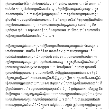
ក្នុងការប្រឆាំងទៅនឹង ការតែងច្បាប់ដែលបានគាំទ្រដោយ ព្រះមហា ក្សត្រ រឺក៏ ពួកអ្នកត្រូវ
ចាត់តាំង ។ បញ្ហាដ៏សំខាន់មួយគឺការបដិសណ្ឋារកិច្ចដើម្បីឯករាជ្យរបស់ព្រះអង្គ នៅក្នុង
សហភាពបារាំង ដែលបានស្នើសន្ធិសញ្ញាពង្រាងដែលបានផ្ដល់ដោយពួកបារាំងនៅចុង
ឆ្នាំ១៩៤៨ ។ បន្តបន្ទាប់ពីការរំលាយសភាជាតិនៅខែកញ្ញា ១៩៤៩ កិច្ចព្រមព្រៀងលើកតិកា
សញ្ញាដែលបានឈានទៅមុខតាមរយៈការដោះដូរសំបុត្រគ្នារវាងព្រះបាទសីហនុ និង
រដ្ឋាភិបាល បារាំង ។ វាបានមានឥទ្ធិពលពីរខែក្រោយមក ទោះបីជាសច្ចាប័នសភាជាតិនៃ
សន្ធិសញ្ញានោះមិនដែលបានរឹងមាំក៏ដោយ ។
សន្ធិសញ្ញាបានផ្ដល់អោយកម្ពុជានៅអ្វីដែលព្រះសីហនុមានព្រះបន្ទូលថា “ឯករាជ្យភាព
ហាសិបភាគរយ”: តាមនឹង ទំនាក់ទំនង អាណានិគមត្រូវបានបញ្ចប់ជាផ្លូវការ ហើយ
ប្រជាជនខ្មែរត្រូវបានគេប្រគល់ការគ្រប់គ្រង ខាងមុខងាររដ្ឋបាលភាគច្រើនបំផុត។ កង
កម្លាំងប្រដាប់អាវុធកម្ពុជាត្រូវបានផ្ដល់សេរីភាពសកម្ម ខាងក្នុងភូមិភាគស្វ័យតដែលគ្រប់
គ្រងដោយខ្លួនឯងដែលរួម មានខេត្តបាត់ ដំបង និងសៀមរាប ដែលត្រូវបានត្រលប់ពី
ប្រទេសថៃវិញក្រោយសង្គ្រាមលោកលើកទី២ ក៏ប៉ុន្តែក្នុងនោះពួកបារាំងបានសង្កត់ធ្ងន់
កន្លែងផ្សេងទៀតថា មិនមានធនធានច្រើនដើម្បីត្រួតត្រាឡើយ ។ កម្ពុជានៅតែបានស្នើសុំ
ធ្វើសហការបញ្ញានយោបាយការបរទេស ជាមួយក្រុមប្រឹក្សាជាន់ខ្ពស់នៃសហភាពបារាំង ក៏
ប៉ុន្តែយ៉ាងណាៗ បារាំងទទួលបានទំហំគ្រប់គ្រងសំខាន់ៗលើ ប្រព័ន្ធតុលាការ ហិរញ្ញវត្ថុ និង
ទំនៀមទម្លាប់ ។ ការគ្រប់គ្រងប្រតិបត្តិការយោធាពេលសង្គ្រាមនៅខាងក្រៅភូមិភាគស្វ័យត
ដែលនៅសេសសល់ក្នុង កណ្ដាប់ដៃបារាំងនៅឡើយ ។ បារាំងក៏ត្រូវបានអនុញ្ញាតផងដែរ
អោយរក្សាមូលដ្ឋានទ័ពលើទឹកដីកម្ពុជា។ នៅឆ្នាំ១៩៥០ កម្ពុជា ត្រូវ បានព្រមព្រៀងទទួល