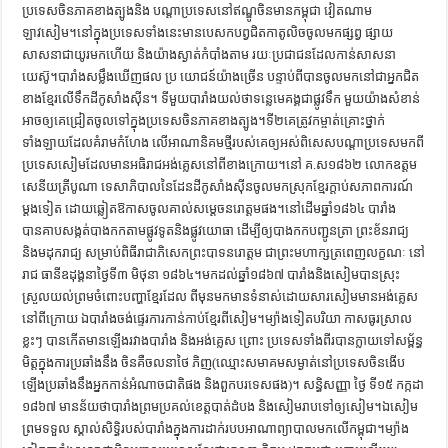
ប្រទេសចិនភាគខាងត្បូងនិង បណ្ដាប្រទេសនៅឥណ្ឌូចិនមានកម្ពុជា វៀតណាម
ឡាវសៀម។នៅក្នុងប្រទេសទាំងនេះមានបេសកបព្វជិតកាតូលិចចូលមកផ្សព្វ ផ្សាយ
សាសនាជាយូរមកហើយ និងយ៉ាងស្ងាត់កំបាំងតាម រយៈប្រជាជនដែលកាន់សាសនា
យេស៊ូ។បារាំងសម្លឹងឃើញផល ប្រ យោជន៍យ៉ាងច្រើន បន្ទាប់ពីបានចូលមកនៅជាអ្នកជិត
ខាងខ្មែរលើទឹកដីកូសាំងស៊ីន។ ទីមួយបារាំងយល់ថាទន្លេមេគង្គជាផ្លូវទឹក មួយយ៉ាងសំខាន់
អាចឲ្យគេជ្រៀតចូលទៅក្នុងប្រទេសចិនភាគខាងត្បូង។ទី២គេត្រូវកម្ចាត់គ្រោះថ្នាក់
ទាំងឡាយដែលគំរាមកំហែង លើអាណានិគមថ្មីរបស់គេឲ្យអស់ពិសេសបណ្ដាប្រទេសមកពី
ប្រទេសសៀមដែលមានអធិរាជអង់គ្លេសនៅពីខាងក្រោយ។នៅ គ.ស១៨៦២ លោកឧត្ដម
សេនីយត្រីបូណា ទេសាភិបាលនៃដែនដីកូសាំងស៊ីនចូលមកស្រុកខ្មែរក្ដាប់សភាពការណ៍
ម្ដងទៀត ដោយឆ្លៀតឱកាសចូលគាល់សម្ដេចនរោត្ដមផង។នៅដើមឆ្នាំ១៨៦៤ បារាំង
បានគាបសង្កត់បាងកកតាមផ្លូវទូតនិងផ្លូវយោធា ដើម្បីឲ្យបាងកកបញ្ជូនត្រា ព្រះខ័នរាជ្យ
និងមដុករាជ្យ សម្រាប់ពិធីរាជាភិសេកព្រះបាទនរោត្ដម ជាព្រះមហាក្សត្រពេញលក្ខណៈ នៅ
រាជ ធានីឧដុង្គនាថ្ងៃទី៣ មិថុនា ១៨៦៤។មកដល់ឆ្នាំ១៨៦៧ បារាំងនិងសៀមបានស្រុះ
ស្រួលយល់ព្រមចំពោះបញ្ហាខ្មែរដែល ពីមុនមកមានទំនាស់ដោយសារសៀមមានអង់គ្លេស
នៅពីក្រោយ ឯបារាំងចង់ផ្ទេរការកាន់កាប់ខ្មែរពីសៀម។ម្យ៉ាងទៀតបរិយា កាសធូរស្រាល
ខ្លះៗ បានកើតមានឡើងរវាងបារាំង និងអង់គ្លេស ព្រោះ ប្រទេសទាំងពីរបានក្លាយទៅសម្ព័ន្ធ
មិត្តក្នុងការប្រឆាំងនឹង ចិនគឺចលនាថៃ ភិញ(ឈ្មោះសមាគមសម្ងាត់នៅប្រទេសចិនងើប
ឡើងប្រឆាំងនឹងអ្នកកាន់អំណាចជាតិផង និងពួកបរទេសផង)។ សន្ធិសញ្ញា ថ្ងៃ ទី១៥ កក្កដា
១៨៦៧ មានន័យថាបារាំងព្រមប្រគល់ខេត្តបាត់ដំបង និងសៀមរាបទៅឲ្យសៀម។ឯសៀម
ព្រមទទួល ស្គាល់សិទ្ធិរបស់បារាំងក្នុងការដាក់របបអាណាព្យាបាលមកលើកម្ពុជា។ម្យ៉ាង