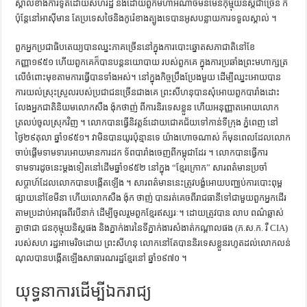
ស្គាល់ខាងការទូតដោយសហរដ្ឋ និងដោយពួកមហាអំណាចមិនមែនកុម្មុយនិស្តជាច្រើន ក៏
ប៉ុន្តែនៅអាស៊ីមាន តែប្រទេសថៃនិងកូរ៉េខាងត្បូងទេបានអូសបន្លាយការទទួលស្គាល់ ។
ពួកអ្នកប្រជាធិបតេយ្យបានឈ្នះភាគច្រើននៅក្នុងការបោះឆ្នោតសភាជាតិនៅខែ
កញ្ញា១៩៥១ ហើយពួកគេក៏បានបន្តនយោបាយ របស់ពួកគេ ក្នុងការប្រឆាំងព្រះមហាក្សត្រ
លើចំពោះមុខតាមការធ្វើបានទាំងអស់។ នៅក្នុងកិច្ចប្រឹងប្រែងមួយ ដើម្បីឈ្នះអោយបាន
ការយល់ស្រុះស្រួលរបស់ប្រជាជនច្រើនជាងគេ ព្រះសីហនុបានសុំអោយពួកបារាំងដោះ
លែងអ្នកជាតិនិយមលោកសឺង ង៉ុកថាញ់ ពីការនិរទេសខ្លួន ហើយអនុញ្ញាតអោយលោក
ត្រលប់ចូលស្រុកវិញ ។ លោកបានធ្វើនិវត្តន៍ដោយជោគជ័យទៅកាន់ទីក្រុង ភ្នំពេញ នៅ
ថ្ងៃ២៩តុលា ឆ្នាំ១៩៥១។ វាមិនបានយូរប៉ុន្មានទេ យ៉ាងហោចណាស់ ក៏មុនពេលដែលលោក
ចាប់ផ្ដើមទាមទារអោយមានការដក ទ័ពបារាំងចេញពីកម្ពុជាដែរ ។ លោកបានធ្វើការ
ទាមទារដូចនេះម្ដងទៀតនៅដើមឆ្នាំ១៩៥២ នៅក្នុង “ខ្មែរក្រោក” សារពត៌មានប្រចាំ
សប្ដាហ៍ដែលលោកបានបង្កើតឡើង ។ សារពត៌មាននេះត្រូវបង្ខំអោយបញ្ឈប់ការបោះពុម្ព
ផ្សាយនៅខែមីនា ហើយលោកសឺង ង៉ុក ថាញ់ បានរត់គេចពីរាជធានីទៅជាមួយពួកអ្នកដើរ
តាមប្រដាប់អាវុធពីរបីនាក់ ដើម្បីចូលរួមពួកខ្មែរឥស្សរៈ។ ដោយត្រូវបាន លាប ពណ៌ឆ្លាស់
គ្នាថាជា ជនកុម្មុយនិស្តផង និងភ្នាក់ងារនៃទីភ្នាក់ងារសំងាត់កណ្ដាលផង (ភ.ស.ក. រឺ CIA)
របស់សហ រដ្ឋអាមេរិចដោយ ព្រះសីហនុ លោកនៅតែបាននិរទេសខ្លួនរហូតដល់លោកលន់
ណុលបានបង្កើតឡើងសាធារណរដ្ឋខ្មែរនៅ ឆ្នាំ១៩៧០ ។
យុទ្ធនាការដើម្បីឯករាជ្យ