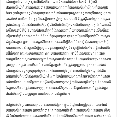
ដោយផ្ទាល់ដោយ ក្រសួងជើងទឹកនិងអាណា និគមនៅប៉ារីស។ ឯកាធិបតី(រេស៊ី
ដង់ស៊ុពែរីយ៉េ)គឺនៅពេលនោះបានជួយដោយពួកឯកាភិបាល(រេស៊ីដង់) រឺពួកអភិបាលក្នុង
តំបន់ (ចៅហ្វាយខេត្ត)ដែលត្រូវបានគេដាក់នៅតាមមជ្ឈមណ្ឌលខេត្តនានា(ទីរួមខេត្ត)ដូចជា
បាត់ដំបង់ ពោធិ៍សាត់ ឧដុង្គនិងសៀមរាប។ ភ្នំពញ ជារាជធានី គឺត្រូវស្ថិតនៅក្រោមការគ្រប់
គ្រងដោយផ្ទាល់របស់ឯការធិបតី(រេស៊ីដង់ស៊ុបពែរីយ៉េ)។ឯកាធិបតីបានក្ដោបក្ដាប់ អំណាចដ៏
សន្ធឹកសន្ធាប់ ក៏ប៉ុន្តែបុគ្គលដែលនៅក្នុងតំណែងនេះជារឿយៗចង់បានអំណាចលើសពីនេះ
ទៀត។នៅឆ្នាំ១៨៩៧ឯកាធិ បតី ដែលកំពុងគ្រប់គ្រង បានត្អូញត្អែរទៅទីក្រុងប៉ារីសថាស្ដេច
ឥឡូវនៃកម្ពុជា ព្រះបាទនរោត្តមគឺលែងសាកសមដើម្បីដឹកនាំនិង ស្នើសុំការអនុញ្ញាតដើម្បី
កាន់អំណាចរបស់ស្ដេចដើម្បីប្រមូលពន្ធចេញរាជក្រិត្យនិងសូម្បីតែតែងតាំងមន្ត្រីរាជការនិង
ជ្រើរើសពួក ព្រះអង្គម្ចាស់ម្កុដរាជ្យ (ព្រះបុត្រាស្នងរាជ្យ)។ ចាប់ពីពេលនោះមក ព្រះបាទ
នរោត្តមនិងពួកស្ដេចអនាគតកម្ពុជាគឺជាស្ដេចមានតែ ឈ្មោះ និងជាអ្នកទំនុកបម្រុងសាសនា
ព្រះពុទ្ធនៅកម្ពុជា ទោះបីជាយ៉ាងណាក៏ពួកទ្រង់នៅតែត្រូវបង្ហាញថាជាពួក ស្ដេចទេវរាជ
ដោយប្រជាជនពួកអ្នកស្រុកស្រែចម្ការ។អំណាចផ្សេងៗទាំងអស់គឺនៅក្នុងកណ្ដាប់ដៃនៃ
ពួកឯកាធិបតី(រេស៊ីដង់ស៊ុបពែរីយ៉េរ)និង ការិយាធិបតេយ្យអាណានិគម។យ៉ាងណាក៏ដោយ
ការិយាធិបតេយ្យនេះគឺត្រូវបានបង្កើតឡើងដោយពួកមន្ត្រីបារាំងភាគច្រើនបំផុត និងជនជាតិ
តែមួយគត់ដែលត្រូវបានគេអនុញ្ញាតដោយសេរីគឺពួកជនជាតិយួនដែលគេឃើញថាជាពួក
ជនជាតិអាស៊ីដែលត្រួតត្រា គេនៅសហភាពឥណ្ឌូចិន ។
នៅឆ្នាំ១៩០៤ព្រះបាទនរោត្តមបានសោយទីវង្គត។ ផ្ទុយពីផ្ទេររាជបល្ល័ង្កបន្តអោយទៅរាជ
បុត្រារបស់ព្រះនរោត្តម ពួកបារាំងបាន ផ្ទេររាជ្យសម្បត្តិទៅព្រះភាតារបស់ព្រះនរោត្តម ស៊ីសុ
វត្ថិ វិញដែលខ្សែរាជវង្សរបស់ទ្រង់មិនរឹងរូស និងជាតិនិយមតិចតួចចំពោះការ គ្រប់គ្រងរបស់