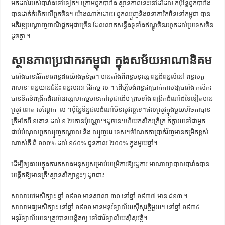
មកដល់របស់បារាំងទៅទៀត។ ក្រោមពួកបារាំង ស្ថានភាពនេះនៅដដែល ក៏ប៉ុន្តែពួកបារាំង
បានដាក់កំហិតលើពួកចិន។ យ៉ាងណាក៏ដោយ ពួកឈ្មួញនិងធនាគារិកចិននៅកម្ពុជា បាន
អភិវឌ្ឍបណ្ដាញពាណិជ្ជកម្មជាច្រើន ដែលលាតសន្ធឹងទូទាំងឥណ្ឌូចិនរហូតដល់ប្រទេសចិន
ដូចគ្នា ។
ស្ថានភាពប្រជាករកម្ពុជា ក្នុងសម័យអាណានិគម
បារាំងបានជំរិតទារពន្ធដារយ៉ាងធ្ងន់ធ្ងរ។ មានតាំងពីពន្ធមនុស្ស ពន្ធដីពន្ធលំនៅ ពន្ធសត្វ
ពាហនៈ ពន្ធយានជំនិះ ពន្ធរបរអា ជីវកម្ម-ល-។ ដើម្បីបង់ពន្ធជាប្រាក់កាសឱ្យបារាំង កសិករ
បានខិតខំពង្រីកដំណាំឧស្សាហកម្មមានកៅស៊ូជាដើម ព្រមទាំង ពង្រីកដំណាំដទៃទៀតមាន
ស្រូវ ពោត សណ្ដែក -ល-។ប៉ុន្តែទិន្នផលដំណាំមិនសូវល្អទេ។ផលស្រូវក្នុងមួយហិចតាបាន
ត្រឹមតែពី ១តោន ដល់ ១.២តោនប៉ុណ្ណោះ។ដូចនេះហើយកសិករក្រីក្រ ក៏ក្លាយទៅជាអ្នក
ជាប់បំណុលពួកឈ្មួញកណ្ដាល និង ឈ្មួញបរ ទេស។ចំណែកកាប្រាក់វិញមានកម្រិតខ្ពស់
ណាស់គឺ ពី ១០០% ដល់ ១៥០% ជួនកាល ២០០% ក្នុងមួយឆ្នាំ។
ដើម្បីឲ្យងាយក្នុងការកសាងមនុស្សសម្រាប់បម្រើការឱ្យរដ្ឋការ អាណាព្យាបាលបារាំងបាន
បង្កើតឱ្យមានគ្រឹះស្ថានសិក្សាខ្លះៗ ដូចជា៖
សាលាបឋមសិក្សា៖ ឆ្នាំ ១៩១១ មានសាលា ៣០ នៅឆ្នាំ ១៩៣៧ មាន ៨១៣ ។
សាលាមធ្យមសិក្សា៖ នៅឆ្នាំ ១៩១១ មានអនុវិទ្យាល័យស៊ីសុវត្ថិមួយ។ នៅឆ្នាំ ១៩៣៥
អនុវិទ្យាល័យនេះត្រូវបានបង្កើតឲ្យ ទៅជាវិទ្យាល័យស៊ីសុវត្ថិ។