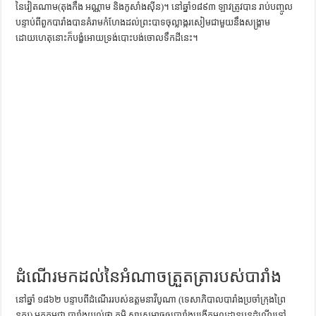
នៃវៀតណាម(តុងកឹង អណ្ណាម និងកូសាំងស៊ីន)។ នៅឆ្នាំ១៨៩៣ ឡាវត្រូវបាន រាប់បញ្ចូល
ការស្វែងយល់អំពី ល្ខោនខោល – សៀវភៅចំណេះដឹងទូទៅ
បន្ទាប់ពីពួកបារាំងបានគំរាមកំហែងដល់ព្រះបាទចុល្លាង្ករសៀមជាមួយនឹងសង្គ្រាម
ដោយហេតុនោះក៏បង្ខំអោយទ្រង់បោះបង់ចោលទឹកដីនេះ។
ដំណើរមកដល់នៃអំណាចត្រួតត្រារបស់បារាំង
នៅឆ្នាំ ១៨៦២ បន្ទាបពីដំណើររបស់ឧត្ដមនាវីបូណា (ទេសាភិបាលបារាំងប្រចាំក្រុងព្រៃ
នគរ) មកកម្ពុជា បារាំងយល់ថា ភូមិ សាស្ត្រអាចឲ្យបារាំងបង្កើតមូលដ្ឋានបន្តដំណើរទៅ