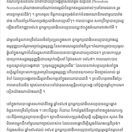
គណបក្សសេរីនិយម ដឹកនាំដោយព្រះអង្គម្ចាស់នរោត្តម នរិន្ទដែត (Norodom
Norindeth)តំណាងអោយចំណាប់អារម្មណ៍នៃពួកឥស្សរជនចាស់ៗនៅតាមជនបទ រួម
មានពួកម្ចាស់ដីធំៗ ។ ពួកគេចូល ចិត្តការបន្តទម្រង់ទំនាក់ទំនងអាណានិគមជាមួយបារាំង
ជាង ហើយគាំទ្រកំណែទម្រង់ប្រជាធិបតេយ្យសើៗ។ ការបោះឆ្នោត សភាប្រឹក្សាបានប្រារព្ធ
ឡើងនៅខែកញ្ញា១៩៤៦ ពួកអ្នកប្រជាធិបតេយ្យបានឈ្នះ៥០ក្នុងចំណោម៦៧កៅអី ។
ជាមួយចំនួនភាគច្រើនដែលមិនប្រែប្រួលក្នុងសភា ពួកអ្នកប្រជាធិបតេយ្យបានព្រាងរដ្ឋ
ធម្មនុញ្ញយកគំរូតាមច្បាប់រដ្ឋធម្មនុញ្ញ នៃសាធារណរដ្ឋបារាំងទីបួន។អំណាចត្រូវបានប្រមូល
ផ្ដុំនៅក្នុងកណ្ដាប់ដៃនៃរដ្ឋសភាជាតិដែលបានបោះឆ្នោតដោយប្រជាជន។ ព្រះមហាក្សត្រ
បានប្រកាសរដ្ឋធម្មនុញ្ញថ្មីដោយស្ទាក់ស្ទើរនៅ ថ្ងៃ៦ឧសភា ១៩៤៧។ កាលណោះបាន
ទទួលស្គាល់ព្រះអង្គថាជា “ប្រមុខរដ្ឋក្នុងដួងព្រលឹង” ដែលបានកាត់បន្ថយទ្រង់ទៅក្នុង
លក្ខ័ណ្ឌនៃព្រះមហាក្សត្រអាស្រ័យរដ្ឋធម្មនុញ្ញ ហើយបានទុកអោយ មិនច្បាស់លាស់ នូវ
ទំហំ ដែលព្រះអង្គអាចដើរតួនាទីសកម្មនៅក្នុងនយោបាយជាតិ ។ ព្រះសីហនុអាចនឹងប្រែ
ភាពមានន័យមិន ច្បាស់លាស់នេះទៅជាគុណសម្បត្តិរបស់ព្រះអង្គ នៅប៉ុន្មានឆ្នាំក្រោយមក
ទៀតយ៉ាងណាយ៉ាងណាក្ដី ។
នៅក្នុងការបោះឆ្នោតសភាជាតិខែធ្នូ ឆ្នាំ១៩៤៧ ពួកអ្នកប្រជាធិបតេយ្យបានឈ្នះឆ្នោត
ចំនួនភាគច្រើនក្រៃលែង ។ ទោះបីដូច្នេះ ក៏ដោយ ក៏ការខ្វែងគំនិតគ្នានៅខាងក្នុងគណបក្ស
នេះគឺពុំអាចត្រួតត្រាបានឡើយ។ ស្ថាបនិករបស់បក្សទ្រង់ស៊ីសុវត្ថិ យុត្តិវង្សបាន សុគត និង
មិនមានអ្នកដឹកនាំមួយណាច្បាស់លាស់ទេ ដែលលេចធ្លោដើម្បីស្នងតំណែងបន្តពីទ្រង់។
កំឡុងសម័យ ឆ្នាំ១៩៤៨ដល់ ១៩៤៩ ពួកអ្នកប្រជាធិបតេយ្យបានប្រែជារួបរួមគ្នាតែមួយនៅ