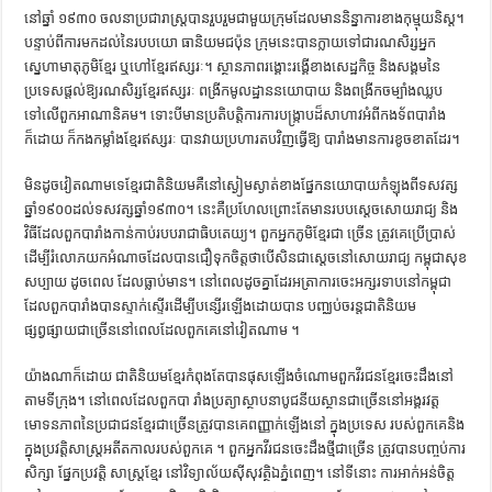
នៅឆ្នាំ ១៩៣០ ចលនាប្រជារាស្ត្របានរួបរួមជាមួយក្រុមដែលមាននិន្នាការខាងកុម្មុយនិស្ត។
បន្ទាប់ពីការមកដល់នៃរបបយោ ធានិយមជប៉ុន ក្រុមនេះបានក្លាយទៅជារណសិរ្សអ្នក
ស្នេហាមាតុភូមិខ្មែរ ឬហៅខ្មែរឥស្សរៈ។ ស្ថានភាពរង្គោះរង្គើខាងសេដ្ឋកិច្ច និងសង្គមនៃ
ប្រទេសផ្ដល់ឱ្យរណសិរ្សខ្មែរឥស្សរៈ ពង្រីកមូលដ្ឋាននយោបាយ និងពង្រីកចម្បាំងឈ្លប
ទៅលើពួកអាណានិគម។ ទោះបីមានប្រតិបត្តិការការបង្ក្រាបដ៏សាហាវអំពីកងទ័ពបារាំង
ក៏ដោយ ក៏កងកម្លាំងខ្មែរឥស្សរៈ បានវាយប្រហារតបវិញធ្វើឱ្យ បារាំងមានការខូចខាតដែរ។
មិនដូចវៀតណាមទេខ្មែរជាតិនិយមគឺនៅស្ងៀមស្ងាត់ខាងផ្នែកនយោបាយកំឡុងពីទសវត្ស
ឆ្នាំ១៩០០ដល់ទសវត្សឆ្នាំ១៩៣០។ នេះគឺប្រហែលព្រោះតែមានរបបស្ដេចសោយរាជ្យ និង
វិធីដែលពួកបារាំងកាន់កាប់របបរាជាធិបតេយ្យ។ ពួកអ្នកភូមិខ្មែរជា ច្រើន ត្រូវគេប្រើប្រាស់
ដើម្បីរំលោភយកអំណាចដែលបានជឿទុកចិត្តថាបើសិនជាស្ដេចនៅសោយរាជ្យ កម្ពុជាសុខ
សប្បាយ ដូចពេល ដែលធ្លាប់មាន។ នៅពេលដូចគ្នាដែរអត្រាការចេះអក្សរទាបនៅកម្ពុជា
ដែលពួកបារាំងបានស្ទាក់ស្ទើរដើម្បីបន្សើរឡើងដោយបាន បញ្ឈប់ចរន្តជាតិនិយម
ផ្សព្វផ្សាយជាច្រើននៅពេលដែលពួកគេនៅវៀតណាម ។
យ៉ាងណាក៏ដោយ ជាតិនិយមខ្មែរកំពុងតែបានផុសឡើងចំណោមពួកវីរជនខ្មែរចេះដឹងនៅ
តាមទីក្រុង។ នៅពេលដែលពួកបា រាំងប្រត្យាស្ថាបនាបូជនីយស្ថានជាច្រើននៅអង្គរវត្ត
មោទនភាពនៃប្រជាជនខ្មែរជាច្រើនត្រូវបានគេពញ្ញាក់ឡើងនៅ ក្នុងប្រទេស របស់ពួកគេនិង
ក្នុងប្រវត្តិសាស្ត្រអតីតកាលរបស់ពួកគេ ។ ពួកអ្នកវីរជនចេះដឹងថ្មីជាច្រើន ត្រូវបានបញ្ចប់ការ
សិក្សា ផ្នែកប្រវត្តិ សាស្ត្រខ្មែរ នៅវិទ្យាល័យស៊ីសុវត្ថិឯភ្នំពេញ។ នៅទីនោះ ការអាក់អន់ចិត្ត