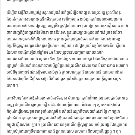
ដើម្បីបានធ្វើវិនាដកម្មបន្ថែមនូវ រាជបូជនីយកិច្ចដើម្បីឯករាជ្យ របស់ព្រះអង្គ ព្រះសីហនុ
កំពុងតែប្រកាសថាព្រះអង្គនឹងមិនត្រលប់ ទៅវិញរហូត ដល់ពួកបារាំងផ្ដល់អោយនូវការ
ធានាអះអាងថា ឯករាជ្យពេញលេញនឹងត្រូវផ្ដល់អោយ។ ព្រះអង្គក្រោយមកទៀតបាន យាង
ចាកចេញពីភ្នំពេញនៅខែមិថុនា បាននិរទេសខ្លួនដោយព្រះអង្គឯងទៅកាន់ប្រទេសថៃ។
ដោយគ្មានស្វាគមន៍ពីទ្រីក្រុងបាងកក ព្រះអង្គក៏បានផ្លាស់មករាជដំណាក់របស់ព្រះអង្គ
ក្បែរវិកិណ្ណដ្ឋានអង្គរនៅខេត្តសៀមរាប។ សៀមរាប ជាផ្នែកមួយនៃភូមិភាគកងទ័ព ស្វ័យត
ដែលបានបង្កើតឡើងនៅឆ្នាំ១៩៤៩ ដែលត្រូវបានបងញ្ជាការដោយលោក
នាយវរសេនីយទោលន់ ណុល ដើមឡើយជាអ្នក នយោបាយស្ដាំ ដែលនឹងក្លាយជាជនលេច
ធ្លោម្នាក់ ហើយនៅពេលនោះជាសម្ព័ន្ធមិត្តរបស់ព្រះសីហនុដែលខាន មិនបានខាង យោធា។
ចាប់ពីមូលដា្ឋនទ័ពឯសៀមរាបរបស់ទ្រង់ ព្រះមហាក្សត្រ និងលោកលន់ ណុលបានរិះរក
ផែនការជាច្រើនដើម្បីការតស៊ូ បើសិនជាពួកបារាំងមិនព្រមសន្យតាមលក្ខ័ណ្ឌរបស់ពួក
លោក ។
ព្រះសីហនុកំពុងបង្កើតល្បែងភ្នាល់កម្រិតខ្ពស់ ចំពោះពួកបារាំងវិញងាយស្រួលផ្លាស់ព្រះអង្គ
ចេញ ជាមួយនឹងស្ដេចមួយទៀត ដែលងាយបង្វិលបាន យ៉ាងណាៗ ស្ថានភាពកងទ័ព
កំពុងតែធ្វើអោយខូចខាតទូទាំងឥណ្ឌូចិន ហើយនិងរដ្ឋាភិបាលបារាំងនៅ ថ្ងៃ ៣កក្កដា
ឆ្នាំ១៩៥៣ បានប្រកាសខ្លួនរួចរាល់ដើម្បើប្រគល់ឯករាជ្យភាពពេញលេញដល់រដ្ឋទាំងបីមាន
កម្ពុជា វៀតណាម ឡាវ ។ ព្រះសីហនុបានទទូចលើលក្ខ័ណ្ឌផ្ទាល់របស់ព្រះអង្គ ដែលរួមមាន
ការគ្រប់គ្រងពេញទីខាងការពារជាតិ ពួកនគរបាល តុលាការ និងបញ្ហាហិរញ្ញវត្ថុ ។ ពួក