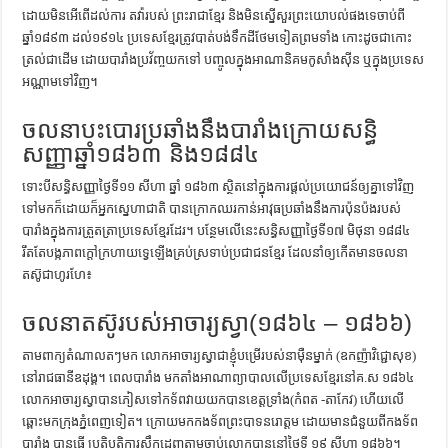
ដោយមិនអើពើដល់ការ តវ៉ារបស់ ព្រះរាជាខ្មែរ និងមិនស្នើសួរព្រះយោបល់ផងទេចាប់ពី
ឆ្នាំ១៨៩៣ ដល់១៩១៤ ប្រទេសខ្មែរត្រូវបាត់បង់ទឹកដីថែមទៀតព្រមទាំង កោះដូចជាកោះ
ត្រល់ជាដើម ដោយបារាំងប្រវ័ញ្ចយកទៅ បញ្ចូលក្នុងអាណានិគមកូសាំងស៊ីន ឬក្នុងប្រទេស
អណ្ណាមទៅវិញ។
ចលនាបះបោរប្រឆាំងនឹងបារាំងក្រោយសន្ធិ
សញ្ញាឆ្នាំ១៨៦៣ និង១៨៨៤
ទោះបីសន្ធិសញ្ញាថ្ងៃទី១១ សីហា ឆ្នាំ ១៨៦៣ ស្ថិតនៅក្នុងការផ្ដល់ប្រយោជន៍ឲ្យគ្នាទៅវិញ
ទៅមកក៏ដោយក៏អ្នកស្នេហាជាតិ បានក្រោកឈរកាន់អាវុធប្រឆាំងនឹងការប៉ុនប៉ងរបស់
បារាំងក្នុងការត្រួតត្រាប្រទេសខ្មែរដែរ។ បន្ថែមលើនេះសន្ធិសញ្ញាថ្ងៃទី១៧ មិថុនា ១៨៨៤
រឹតតែបង្កភាពក្ដៅក្រហាយទ្វេឡើងគ្រប់ស្រទាប់ប្រជាជនខ្មែរ ដែលនាំឲ្យកើតមានចលនា
តស៊ូជាហូរហែ៖
ចលនាតស៊ូរបស់អាចារ្យស្វា(១៨៦៤ – ១៨៦៦)
តាមពាក្យតំណាលតៗមក លោកអាចារ្យស្វាជាខ្ញុំបម្រើរបស់នាម៉ឺនម្នាក់ (ឧកញ៉ាវិជ្ជោសុខ)
នៅរាជធានីឧដុង្គ។ ពេលបារាំង មកតាំងអាណាព្យាបាលលើប្រទេសខ្មែរនៅគ.ស ១៨៦៤
លោកអាចារ្យស្វាបានភៀសទៅកទ័ពវាយយកបានខេត្តទ្រាំង(កំពត -តាកែវ) ហើយលើ
ឆ្ពោះមកក្រុងភ្នំពេញទៀត។ ក្រោយមកកងទ័ពព្រះបាទនរោត្ដម ដោយមានជំនួយពីកងទ័ព
បារាំង បានធ្វើ ប្រតិបត្តិការសឹកដេញតាមចាប់លោកបាននៅថ្ងៃទី ១៩ សីហា ១៨៦៦។