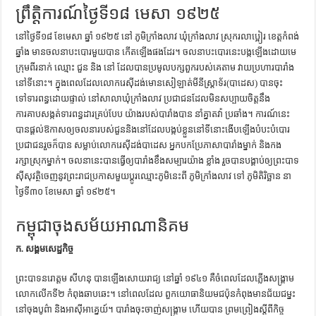
ព្រឹត្តិការណ៍ថ្ងៃទី១៨ មេសា ១៩២៥
នៅថ្ងៃទី១៨ ខែមេសា ឆ្នាំ ១៩២៥ នៅ ភូមិក្រាំងលាវ ឃុំក្រាំងលាវ ស្រុករលាប្អៀរ ខេត្តកំពង់
ឆ្នាំង មានចលនាបះបោរមួយបាន កើតឡើងផងដែរ។ ចលនាបះបោរនេះបង្កឡើងដោយមេ
ក្រុមពីរនាក់ ឈ្មោះ ជួន និង នៅ ដែលបានប្រមូលបក្សពួករបស់គេតាម វាយប្រហារបារាំង
នៅទីនោះ។ ក្នុងពេលដែលលោករេស៊ីដង់មោនសៀឡាត់មីនីស្ត្រាទ័រ(បាដេស) បានចុះ
ទៅទារពន្ធដោយផ្ទាល់ នៅសាលាឃុំក្រាំងលាវ ប្រជាជនដែលមិនសប្បាយចិត្តនឹង
ការគាបសង្កត់ទារពន្ធដារគ្រប់បែប យ៉ាងរបស់បារាំងបាន នាំគ្នាតវ៉ា ប្រឆាំង។ ការណ៍នេះ
បានផ្ដល់ឱកាសឲ្យចលនារបស់ជួននិងនៅដែលបង្កប់ខ្លួននៅទីនោះងើបឡើងបំបះបំបោរ
ប្រជាជនរួចក៏បាន សម្លាប់លោករេស៊ីដង់បាដេស អ្នកបកប្រែភាសាបារាំងម្នាក់ និងកង
រក្សាស្រុកម្នាក់។ ចលនានេះបានធ្វើឲ្យបារាំងខឹងសម្បារយ៉ាង ខ្លាំង រួចបានបង្គាប់ឲ្យព្រះបាទ
ស៊ីសុវត្ថិចេញនូវព្រះរាជប្រកាសមួយប្ដូរឈ្មោះភូមិនេះពី ភូមិក្រាំងលាវ ទៅ ភូមិតិរិច្ឆាន នា
ថ្ងៃទី៣០ ខែមេសា ឆ្នាំ ១៩២៥។
កម្ពុជាចុងសម័យអាណានិគម
ក. សង្គមសេដ្ឋកិច្ច
ព្រះបាទនរោត្ដម សីហនុ បានឡើងសោយរាជ្យ នៅឆ្នាំ ១៩៤១ គឺចំពេលដែលភ្លើងសង្គ្រាម
លោកលើកទី២ កំពុងឆាបឆេះ។ នៅពេលដែល ពួកយោធានិយមជប៉ុនកំពុងមានជ័យជម្នះ
នៅចុងបូព៌ា និងអាស៊ីអាគ្នេយ៍។ បារាំងចុះចាញ់សង្គ្រាម ហើយបាន ព្រមព្រៀងស្ដីពីកិច្ច