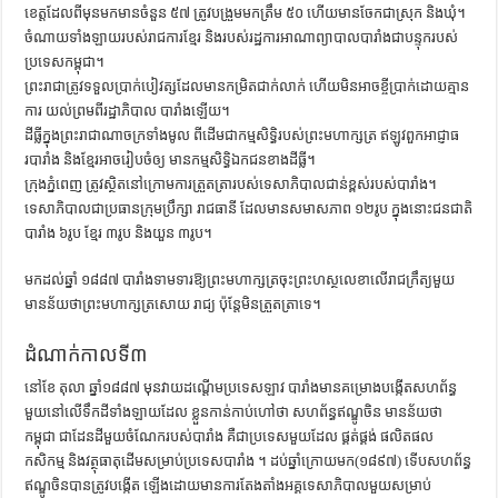
ខេត្តដែលពីមុនមកមានចំនួន ៥៧ ត្រូវបង្រួមមកត្រឹម ៥០ ហើយមានចែកជាស្រុក និងឃុំ។
ចំណាយទាំងឡាយរបស់រាជការខ្មែរ និងរបស់រដ្ឋការអាណាព្យាបាលបារាំងជាបន្ទុករបស់
ប្រទេសកម្ពុជា។
ព្រះរាជាត្រូវទទួលប្រាក់បៀវត្សដែលមានកម្រិតជាក់លាក់ ហើយមិនអាចខ្ចីប្រាក់ដោយគ្មាន
ការ យល់ព្រមពីរដ្ឋាភិបាល បារាំងឡើយ។
ដីធ្លីក្នុងព្រះរាជាណាចក្រទាំងមូល ពីដើមជាកម្មសិទ្ធិរបស់ព្រះមហាក្សត្រ ឥឡូវពួកអាជ្ញាធ
របារាំង និងខ្មែរអាចរៀបចំឲ្យ មានកម្មសិទ្ធិឯកជនខាងដីធ្លី។
ក្រុងភ្នំពេញ ត្រូវស្ថិតនៅក្រោមការត្រួតត្រារបស់ទេសាភិបាលជាន់ខ្ពស់របស់បារាំង។
ទេសាភិបាលជាប្រធានក្រុមប្រឹក្សា រាជធានី ដែលមានសមាសភាព ១២រូប ក្នុងនោះជនជាតិ
បារាំង ៦រូប ខ្មែរ ៣រូប និងយួន ៣រូប។
មកដល់ឆ្នាំ ១៨៨៧ បារាំងទាមទារឱ្យព្រះមហាក្សត្រចុះព្រះហស្ថលេខាលើរាជក្រឹត្យមួយ
មានន័យថាព្រះមហាក្សត្រសោយ រាជ្យ ប៉ុន្តែមិនត្រួតត្រាទេ។
ដំណាក់កាលទី៣
នៅខែ តុលា ឆ្នាំ១៨៨៧ មុនវាយដណ្ដើមប្រទេសឡាវ បារាំងមានគម្រោងបង្កើតសហព័ន្ធ
មួយនៅលើទឹកដីទាំងឡាយដែល ខ្លួនកាន់កាប់ហៅថា សហព័ន្ធឥណ្ឌូចិន មានន័យថា
កម្ពុជា ជាដែនដីមួយចំណែករបស់បារាំង គឺជាប្រទេសមួយដែល ផ្គត់ផ្គង់ ផលិតផល
កសិកម្ម និងវត្ថុធាតុដើមសម្រាប់ប្រទេសបារាំង ។ ដប់ឆ្នាំក្រោយមក(១៨៩៧) ទើបសហព័ន្ធ
ឥណ្ឌូចិនបានត្រូវបង្កើត ឡើងដោយមានការតែងតាំងអគ្គទេសាភិបាលមួយសម្រាប់