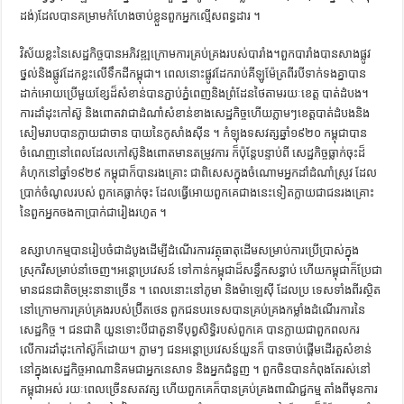
ដង់)ដែលបានគម្រាមកំហែងចាប់ខ្លួនពួកអ្នកល្មើសពន្ធដារ ។
វិស័យខ្លះនៃសេដ្ឋកិច្ចបានអភិវឌ្ឍក្រោមការគ្រប់គ្រងរបស់បារាំង។ពួកបារាំងបានសាងផ្លូវ
ថ្នល់និងផ្លូវដែកខ្លះលើទឹកដីកម្ពុជា។ ពេលនោះផ្លូវដែករាប់គីឡូម៉ែត្រពីរបីទាក់ទងគ្នាបាន
ដាក់អោយប្រើមួយខ្សែដ៏សំខាន់បានភ្ជាប់ភ្នំពេញនិងព្រំដែនថៃតាមរយៈខេត្ត បាត់ដំបង។
ការដាំដុះកៅស៊ូ និងពោតវាជាដំណាំសំខាន់ខាងសេដ្ឋកិច្ចហើយភ្លាមៗខេត្តបាត់ដំបងនិង
សៀមរាបបានក្លាយជាចាន បាយនៃកូសាំងស៊ីន ។ កំឡុងទសវត្សឆ្នាំ១៩២០ កម្ពុជាបាន
ចំណេញនៅពេលដែលកៅស៊ូនិងពោតមានតម្រូវការ ក៏ប៉ុន្តែបន្ទាប់ពី សេដ្ឋកិច្ចធ្លាក់ចុះដ៏
គំហុកនៅឆ្នាំ១៩២៩ កម្ពុជាក៏បានរងគ្រោះ ជាពិសេសក្នុងចំណោមអ្នកដាំដំណាំស្រូវ ដែល
ប្រាក់ចំណូលរបស់ ពួកគេធ្លាក់ចុះ ដែលធ្វើអោយពួកគេជាងនេះទៀតក្លាយជាជនរងគ្រោះ
នៃពួកអ្នកចងកាប្រាក់ជារៀងរហូត ។
ឧស្សាហកម្មបានរៀបចំជាដំបូងដើម្បីដំណើរការវត្ថុធាតុដើមសម្រាប់ការប្រើប្រាស់ក្នុង
ស្រុករឺសម្រាប់នាំចេញ។អន្តោប្រវេសន៍ ទៅកាន់កម្ពុជាដ៏សន្ធឹកសន្ធាប់ ហើយកម្ពុជាក៏ប្រែជា
មានជនជាតិចម្រុះនានាច្រើន ។ ពេលនោះនៅភូមា និងម៉ាឡេស៊ី ដែលប្រ ទេសទាំងពីរស្ថិត
នៅក្រោមការគ្រប់គ្រងរបស់ប៊្រីតថេន ពួកជនបរទេសបានគ្រប់គ្រងកម្លាំងដំណើរការនៃ
សេដ្ឋកិច្ច ។ ជនជាតិ យួនទោះបីជាតួនាទីបុព្វសិទ្ធិរបស់ពួកគេ បានក្លាយជាពួកពលករ
លើការដាំដុះកៅស៊ូក៏ដោយ។ ភ្លាមៗ ជនអន្តោប្រវេសន៍យួនក៏ បានចាប់ផ្ដើមដើរតួសំខាន់
នៅក្នុងសេដ្ឋកិច្ចអាណានិគមជាអ្នកនេសាទ និងអ្នកជំនួញ ។ ពួកចិនបានកំពុងតែរស់នៅ
កម្ពុជាអស់ រយៈពេលច្រើនសតវត្ស ហើយពួកគេក៏បានគ្រប់គ្រងពាណិជ្ជកម្ម តាំងពីមុនការ