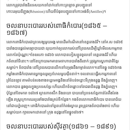
លោកត្រូវបារាំងនិរទេសយកទៅដាក់នៅកោះត្រឡាច រួចបញ្ជូនទៅ
កោះរេអុយនីញុង(Réunion) ហើយទីបំផុតបញ្ជូនទៅកោះអង់ទី(Antilles)។
ចលនាបះបោររបស់ពោធិកំបោរ(១៨៦៥ –
១៨៦៧)
លោកពោធិកំបោរជាព្រះសង្ឃមួយអង្គ មានដើមកំណើតនៅខេត្តរោងដំរី។ នៅគ.ស ១៨៦៥
បារាំងបានផ្ដល់មធ្យោបាយជា លុយកាក់ឲ្យលោករស់នៅព្រៃនគរដើម្បីឃ្លាំមើលសកម្មភាព
លោកតែប៉ុណ្ណោះ។ខែឧសភា ១៨៦៦ លោកបានភៀសខ្លួនចូលទៅ ខេត្តរោងដំរី ហើយ
កទ័ពនៅទីនោះ។ នៅខែក្រោយមកមានមេទាហានបារាំងពីរនាក់ ត្រូវអ្នកស្នេហាជាតិខ្មែរ
សម្លាប់។ ទ័ពបារាំង នៅព្រៃនគរបានលើកទៅបម្រុងនឹងកម្ចាត់លោក។នៅខែធ្នូ ១៨៦៦កង
កម្លាំងពោធិកំបោរមានអ្នកចូលរួមប្រហែលមួយម៉ឺននាក់។ ចលនានេះធ្វើសកម្មភាពនៅ
ព្រំដែនឡាវ តាមតំបន់សងខាងទន្លេមេគង្គនិងនៅតំបន់ចន្លោះទីក្រុងឧត្ដុង្គ និងភ្នំពេញ។
លោកបាន ឆ្លងចូលក្នុងប្រទេសខ្មែរ ហើយលើកទ័ពឆ្ពោះទៅរាជធានីឧដុង្គ និងភ្នំពេញ។
ប៉ុន្តែនៅខែមករា ១៨៦៧ ស្ថានភាពសឹក និងនយោ បាយនៅប្រទេសខ្មែរកាន់តែតឹងតែង
ឡើង រាស្ត្រក្រោកឈរប្រឆាំងបារាំងគ្រប់ទីកន្លែង។ កងទ័ពលោកពោធិកំបោរ បានបរាជ័យ
នៅជាយភ្នំពេញ។ ពោធិកំបោររត់ទៅពួននៅកំពង់ស្វាយ រួចត្រូវកងទ័ពបារាំងចាប់ ហើយ
សម្លាប់យក ក្បាលមកដោតនៅ ក្រុង ឧដុង្គនៅខែធ្នូ១៨៦៧។
ចលនាបះបោររបស់ស៊ីវត្ថា(១៨៦១ – ១៨៩១)