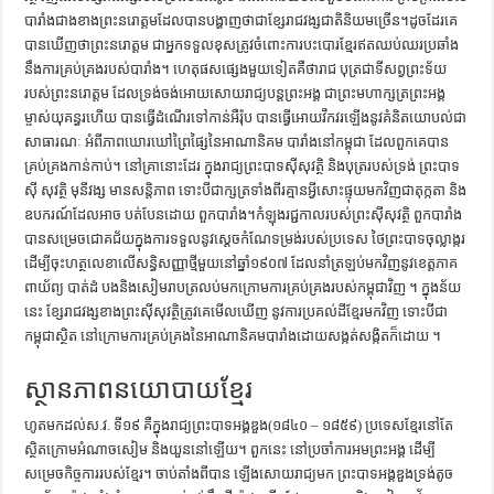
បារាំងជាងខាងព្រះនរោត្តមដែលបានបង្ហាញថាជាខ្សែរាជវង្សជាតិនិយមច្រើន។ដូចដែរគេ
បានឃើញថាព្រះនរោត្តម ជាអ្នកទទួលខុសត្រូវចំពោះការបះបោរខ្មែរឥតឈប់ឈរប្រឆាំង
នឹងការគ្រប់គ្រងរបស់បារាំង។ ហេតុផសផ្សេងមួយទៀតគឺថារាជ បុត្រជាទីសព្វព្រះទ័យ
របស់ព្រះនរោត្តម ដែលទ្រង់ចង់អោយសោយរាជ្យបន្តព្រះអង្គ ជាព្រះមហាក្សត្រព្រះអង្គ
ម្ចាស់យុគន្ធរហើយ បានធ្វើដំណើរទៅកាន់អឺរ៉ុប បានធ្វើអោយវឹកវរឡើងនូវគំនិតយោបល់ជា
សាធារណៈ អំពីភាពឃោរឃៅព្រៃផ្សៃនៃអាណានិគម បារាំងនៅកម្ពុជា ដែលពួកគេបាន
គ្រប់គ្រងកាន់កាប់។ នៅគ្រានោះដែរ ក្នុងរាជ្យព្រះបាទស៊ីសុវត្ថិ និងបុត្ររបស់ទ្រង់ ព្រះបាទ
ស៊ី សុវត្ថិ មុនីវង្ស មានសន្តិភាព ទោះបីជាក្សត្រទាំងពីរគ្មានអ្វីសោះផ្ទុយមកវិញជាតុក្កតា និង
ឧបករណ៍ដែលអាច បត់បែនដោយ ពួកបារាំង។កំឡុងរជ្ជកាលរបស់ព្រះស៊ីសុវត្ថិ ពួកបារាំង
បានសម្រេចជោគជ័យក្នុងការទទួលនូវស្ដេចកំណែទម្រង់របស់ប្រទេស ថៃព្រះបាទចុល្លាង្ករ
ដើម្បីចុះហត្ថលេខាលើសន្ធិសញ្ញាថ្មីមួយនៅឆ្នាំ១៩០៧ ដែលនាំត្រឡប់មកវិញនូវខេត្តភាគ
ពាយ័ព្យ បាត់ដំ បងនិងសៀមរាបត្រលប់មកក្រោមការគ្រប់គ្រងរបស់កម្ពុជាវិញ ។ ក្នុងន័យ
នេះ ខ្សែរាជវង្សខាងព្រះស៊ីសុវត្ថិត្រូវគេមើលឃើញ នូវការប្រគល់ដីខ្មែរមកវិញ ទោះបីជា
កម្ពុជាស្ថិត នៅក្រោមការគ្រប់គ្រងនៃអាណានិគមបារាំងដោយសង្កត់សង្កិតក៏ដោយ ។
ស្ថានភាពនយោបាយខ្មែរ
ហូតមកដល់ស.វ. ទី១៩ គឺក្នុងរាជ្យព្រះបាទអង្គឌួង(១៨៤០ – ១៨៥៩) ប្រទេសខ្មែរនៅតែ
ស្ថិតក្រោមអំណាចសៀម និងយួននៅឡើយ។ ពួកនេះ នៅប្រចាំការអមព្រះអង្គ ដើម្បី
សម្រេចកិច្ចការរបស់ខ្មែរ។ ចាប់តាំងពីបាន ឡើងសោយរាជ្យមក ព្រះបាទអង្គឌួងទ្រង់តូច