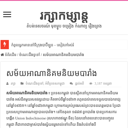
រក្សាកម្សាន្ត
តំបន់ទេសចរណ៍ មុខម្ហូប ចម្រៀង កំណាព្យ រឿងព្រេង
កំពូលអ្នកមាននៅទីក្រុងបាប៊ីឡូន – សៀវភៅអប់រំ
ទំព័រដើម
សីលធម៌នៅក្នុងសង្គមខ្មែរ – សៀវភៅចំណេះដឹងទូទៅ
/
ចំណេះដឹងទូទៅ
/
សម័យអាណានិគមនិយមបារាំង
សិល្បះចរចា – សៀវភៅពាណិជ្ជកម្ម
សម័យអាណានិគមនិយមបារាំង
ទំលៀមទម្លាប់ប្រពៃណីជនជាតិចិន – សៀវភៅចំណេះដឹងទូទៅ
រក្សា
ដើមកំណើតអង្គរ – សៀវភៅចំណេះដឹងទូទៅ
ចំណេះដឹងទូទៅ
,
អំពីប្រទេសកម្ពុជា
ផ្តល់មតិ
3,187 ទស្សនា
សម័យអាណានិគមនិយមបារាំង
៖ ប្រទេសកម្ពុជា បានស្ថិតនៅក្រោមអាណានិគមនិយម
ដើមកំណើតជនជាតិខ្មែរ – អត្ថបទស្រាវជ្រាវ
បារាំង អស់ជិតមួយសតវត្សដោយ គិតចាប់ពីឆ្នាំ១៨៦៣ រហូតដល់ពេលទទួលបានឯករាជ្យ
ទំនាក់ទំនងកម្ពុជានិងចិន – សៀវភៅចំណេះដឹងទូទៅ
នៅឆ្នាំ១៩៥៣។ នៅឆ្នាំ១៨៦៣កម្ពុជា ក្រោមការគ្រប់គ្រងរបស់ព្រះបាទនរោត្តមបាន ប្រែជា
ប្រទេសក្រោមអាណាព្យាបាលបារាំង។ នៅខែតុលា ១៨៨៧ ពួកបារាំង បានប្រកាសការ
ព្រះបាទធម្មិក – សៀវភៅចំណេះដឹងទូទៅ
បង្កើត Union Indochinoise (សហភាពឥណ្ឌូ ចិន) ដែលនៅពេលនោះបានបញ្ចូល
រដ្ឋបាល និង រដ្ឋបាលវិមជ្ឈការ – អត្ថបទស្រាវជ្រាវ
កម្ពុជា គឺជាភាពជាម្ចាស់បារាំងស្វ័យតរួចរាល់ទៅហើយ និងតំបន់ទាំងបី