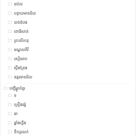
តាកែវ
បន្ទាយមានជ័យ
បាត់ដំបង
ពោធិសាត់
ព្រះសីហនុ
មណ្ឌលគីរី
សៀមរាប
ស្ទឹង​​ត្រែង
ឧត្ដរមានជ័យ
បញ្ជីម្ហូបខ្មែរ
ខ
គ្រឿងផ្សំ
ឆា
ឆ្នាំងភ្លើង
ទឹកជ្រលក់