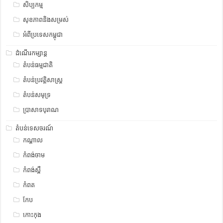
សិប្បកម្ម
សុខភាពនិងសម្រស់
អំពីប្រទេសកម្ពុជា
ដំណើរកម្សាន្ត
តំបន់ធម្មជាតិ
តំបន់ប្រវត្តិសាស្រ្ត
តំបន់សមុទ្រ
ប្រាសាទបុរាណ
តំបន់ទេសចរណ៍
កណ្តាល
កំពង់ចាម
កំពង់ស្ពឺ
កំពត
កែប
កោះកុង