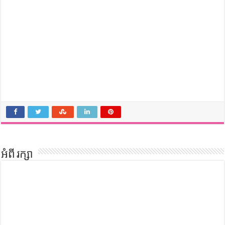
អំពី រក្សា