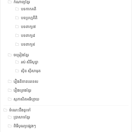
កំណាព្យខ្មែរ
បទកាកគតិ
បទប្រហ្មគីតិ
បទពាក្យ៧
បទពាក្យ៨
បទពាក្យ៩
ចម្រៀងខ្មែរ
រស់ សិរីសុទ្ឋា
ស៊ិន ស៊ីសាមុត
រឿងនិទានបរទេស
រឿងព្រេងខ្មែរ
សុភាសិតអធិប្បាយ
ចំណេះដឹងទូទៅ
ប្រាសាទខ្មែរ
ពិធីបុណ្យផ្សេងៗ