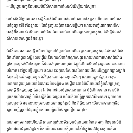
– បើដូច្នោះអញនឹងអោយបំរើសំលាប់គោទាំងអស់ដើម្បីយកស្បែក។
ចាប់តាំងពីថ្ងៃនោះមក សេដ្ឋីក៏ចាត់បំរើអោយសំលាប់គោយកស្បែក ហើយអោយនាំយក
ទៅជួញនៅទីទាំងឡាយ។ តែជំនួញនេះពុំបានផលឡើយ។ ដោយចាញ់បោកកុមារខិល
សេដ្ឋីខឹងណាស់ ទើបអោយបំរើទៅបំពានចាប់កុមារខិលច្រកបញ្ចូលក្នុងបាវដើម្បីទំលាក់
សំលាប់ចោលក្នុងទឹកទន្លេ។
បំរើក៏គោរពតាមសេដ្ឋី ហើយនាំគ្នាទៅព័ទ្ធចាប់កុមារខិល ច្រកបញ្ចូលក្នុងបាវចងមាត់យ៉ាង
ជិត នាំមកជួនសេដ្ឋី ពេលធ្វើដំនើរមកដល់ពាក់កណ្ដាលផ្លូវ ដោយមានការហេវហត់យ៉ាង
ខ្លាំង ពួកអ្នកបំរើ​ទាំងឡាយក៏ទំលាក់បាវចោលនូវមាត់ផ្លូវហើយទើបនាំគ្នាចូលទៅរកអាហារ
បរិភោគ នៅក្នុងតៀមមួយ។ ខណៈនោះកុមារខិលបានហែកបាវមើលឃើញអ្នកគង្វាលម្នាក់
កំពុង​កៀងចៀមមួយហ្វូង វាក៏ស្រែកហៅអ្នកគង្វាលតិចៗ រួចពោលត្អូញត្អែថា «សូម
លោកមាជួយស្រាយមាត់បាវនេះលែងខ្ញុំផង សេដ្ឋីបានចាត់បំរើអោយនាំខ្ញុំទៅរក្សាទ្រព្យ
សម្បត្ដិ និងជួយបង្ហាត់សេះ តែខ្ញុំមានទំលាប់ខ្លាចសេះណាស់ ខ្ញុំពុំហ៊ានទៅទេ ទោះបីខ្ញុំ
ប្រកែកយ៉ាងណាក្ដី បំរើសេដ្ឋីក៏ពុំយល់ព្រម ហើយក៏ចាប់ខ្ញុំច្រកបាវយ៉ាងនេះ។ ដូចលោក
ជ្រាបស្រាប់​ មុខរបរនេះ​ប្រកបដោយ​ភាពខ្ពង់ខ្ពស់ និង កិត្ដិយស។ បើលោកមាពេញចិត្ដ
សូមអញ្ជើញទៅជំនួយខ្ញុំទុកអោយខ្ញុំនៅថែរក្សាចៀមនេះម្ដង។
លាភអញមកដល់ហើយតើ អាក្មេងល្ងង់នេះមិនស្គាល់ប្រយោជន៍វាទេ អញ នឹងចូលសំងំ
ក្នុងបាវនេះជំនួសវាម្ដង។ គិតហើយបុរសនោះក៏ចូលទៅសំងំក្នុងបាវជំនួសកុមារខិល