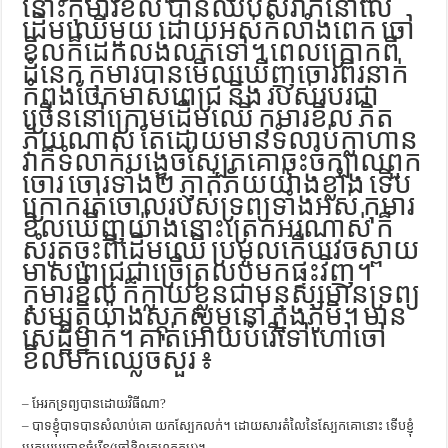
នោះ​កុមារ​ខិល​ បាន​ឈប់​សំរាក​​នៅ​លើ​
ការស្វែងយល់អំពី ល្ខោនខោល – សៀវភៅចំណេះដឹងទូទៅ
ដើម​ឈើ​មួយ ដោយ​អស់​កំលាំង​ពេក ចៅ​
ខិល​ក៏​ដេក​លង់​លក់​ទៅ​។ ពេល​ក្រោក​ពី​
ដំនេក កុមារ​បាន​​មើល​​ឃើញ​​ចោរ​ពីរ​នាក់​
កំពុង​ចែក​មាស​ពេជ្រ​ និង របស់​របរ​ជា​
ច្រើន​នៅ​ក្រោម​ដើម​ឈើ កុមារខិល ភិត​
ភ័យ​ណាស់ តែ​ដោយ​មាន​ទំលាប់​ក្លាហាន
វា​ក៏​ទំលាក់​បង្វេច​ស្បែក​គោ​ចុះ​ចំ​ក្បាល​ពួក​
ចោរ​ ចោរ​ទាំង​២ ភ្ញាក់​ភ័យ​យ៉ាង​ខ្លាំង ទើប​
ក្រោករត់​ចោល​របស់​ទ្រព្យ​ទាំង​អស់ កុមារ​
ខិល​ឃើញ​យ៉ាង​នោះ​ត្រេកអរ​ណាស់ ក៏​
សំរូត​ចុះ​ពី​ដើម​ឈើ ប្រមូល​កើប​វេចស្ពាយ​
មាស​ពេជ្រ​ជា​ច្រើ​ត្រលប់​មក​ផ្ទះ​វិញ​។
កុមារខិល​ ក៏​ក្លាយ​ខ្លួន​ជា​មនុស្ស​មាន​ទ្រព្យ​
សម្បត្ដិ​យ៉ាង​ស្ដុក​ស្ដម្ភ​នៅ​ ក្នុងភូមិ​។ មាន​
សេដ្ឋី​ម្នាក់។ គាត់​អោយ​បំរើ​ទៅ​ហៅ​ចៅ​
ខិល​មក​ឈ្លេច​សួរ ៖
– អែរកទ្រព្យបានដោយវិធីណា?
– បាទខ្ញុំបាទបានសំលាប់គោ យកស្បែកលក់។ ដោយសារតំលៃនៃស្បែកគោនោះ ទើបខ្ញុំ
ប្រកបរបរបានចំរើន(ចៅខិលកុហកតប)។