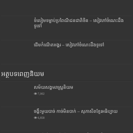
ទំលៀមទម្លាប់ប្រពៃណីជនជាតិចិន – សៀវភៅចំណេះដឹង
ទូទៅ
ដើមកំណើតអង្គរ – សៀវភៅចំណេះដឹងទូទៅ
អត្ថបទពេញនិយម
សម័យសង្គមរាស្រ្តនិយម
7,002
ចង្កឹះមួយបាច់ កាច់មិនបាក់ – សុភាសិតខ្មែរអធិប្បាយ
6,858