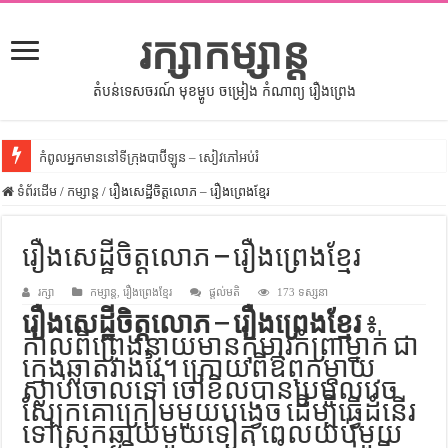
រក្សាកម្សាន្ត
តំបន់ទេសចរណ៍ មុខម្ហូប ចម្រៀង កំណាព្យ រឿងព្រេង
កំពូលអ្នកមាននៅទីក្រុងបាប៊ីឡូន – សៀវភៅអប់រំ
ទំព័រដើម
សីលធម៌នៅក្នុងសង្គមខ្មែរ – សៀវភៅចំណេះដឹងទូទៅ
/
កម្សាន្ត
/
រឿងសេដ្ឋីចិត្តលោភ – រឿងព្រេងខ្មែរ
សិល្បះចរចា – សៀវភៅពាណិជ្ជកម្ម
រឿងសេដ្ឋីចិត្តលោភ – រឿងព្រេងខ្មែរ
ទំលៀមទម្លាប់ប្រពៃណីជនជាតិចិន – សៀវភៅចំណេះដឹងទូទៅ
រក្សា
ដើមកំណើតអង្គរ – សៀវភៅចំណេះដឹងទូទៅ
កម្សាន្ត
,
រឿងព្រេងខ្មែរ
ផ្តល់មតិ
173 ទស្សនា
រឿងសេដ្ឋីចិត្តលោភ – រឿងព្រេងខ្មែរ
៖
ដើមកំណើតជនជាតិខ្មែរ – អត្ថបទស្រាវជ្រាវ
កាល​ពីព្រេង​នាយ​មាន​កុមារ​កំព្រា​ម្នាក់ ជា​
ទំនាក់ទំនងកម្ពុជានិងចិន – សៀវភៅចំណេះដឹងទូទៅ
ក្មេង​ឆ្លាត​វាង​វៃ។​ ក្រោយ​ពី​ឳពុក​ម្ដាយ​
ស្លាប់​ចោល​ទៅ ចៅ​ខិល​បាន​ប្រមូល​​វេច​
ព្រះបាទធម្មិក – សៀវភៅចំណេះដឹងទូទៅ
ស្បែក​គោ​ក្រៀម​មួយ​បង្វេច ដើម្បី​ធ្វើ​ដំនើរ​
ទៅ​ស្រុក​ឆ្ងាយ​មួយ​ទៀត ពេល​យប់​មួយ​
រដ្ឋបាល និង រដ្ឋបាលវិមជ្ឈការ – អត្ថបទស្រាវជ្រាវ