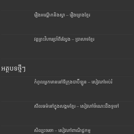
រឿងអណ្តើកនិងស្វា – រឿងព្រេងខ្មែរ
វត្តព្រះវិហារប្រាំពីរល្វែង – ប្រាសាទខ្មែរ
អត្ថបទថ្មីៗ
កំពូលអ្នកមាននៅទីក្រុងបាប៊ីឡូន – សៀវភៅអប់រំ
សីលធម៌នៅក្នុងសង្គមខ្មែរ – សៀវភៅចំណេះដឹងទូទៅ
សិល្បះចរចា – សៀវភៅពាណិជ្ជកម្ម