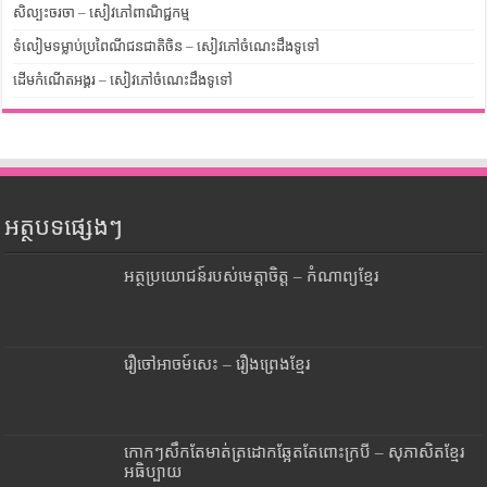
សិល្បះចរចា – សៀវភៅពាណិជ្ជកម្ម
ទំលៀមទម្លាប់ប្រពៃណីជនជាតិចិន – សៀវភៅចំណេះដឹងទូទៅ
ដើមកំណើតអង្គរ – សៀវភៅចំណេះដឹងទូទៅ
អត្ថបទផ្សេងៗ
អត្ថប្រយោជន៍របស់មេត្តាចិត្ត – កំណាព្យខ្មែរ
រឿចៅអាចម៍សេះ – រឿងព្រេងខ្មែរ
កោកៗសឹកតែមាត់ត្រដោកឆ្អែតតែពោះក្របី – សុភាសិតខ្មែរ
អធិប្បាយ