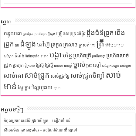
ស្លាក
ឆ្អឹងជំនីជ្រូក
ជើង
កន្ទុយគោ
គ្រឿងសមុទ្រ
ងាំង៉ូវ
ក្តាមស្រែ
ក្រអៅឈូក
ខ្ទិះដូង
ត្រី
ដំឡូង
ជ្រូក
តៅហ៊ូ
ត្រកួន
ត្រលាច
ត្រសក់
ដូង
ត្រាវ
ត្រីចំហុយ
ត្រួយ
បង្គា
បន្លែ
ប្រហិតត្រី
ប្រហិតសាច់
ទំពាំង
សណ្តែក
ទំពាំងបារាំង
ននោង
ប្រហិតបង្គា
ម្នាស់
ជ្រូក
ល្ពៅ
ប្រហុក
ផ្លែស៊ូ
ផ្លែស្ពឺ
ម្រះ
ផ្ទីក្រហម
ពោះគោ
ពោះត្រី
សណ្តែកបណ្តុះ
សាច់ក្តាម
សាច់
សាច់ជ្រូក
សាច់គោ
សាច់ជ្រូកចិញ្ចាំ
សាច់ជ្រូកខ្វៃ
មាន់
ស្ពៃយូឆយ
ស្ពៃក្តោប
ស្វាយ
អត្ថបទថ្មីៗ
កំពូលអ្នកមាននៅទីក្រុងបាប៊ីឡូន – សៀវភៅអប់រំ
សីលធម៌នៅក្នុងសង្គមខ្មែរ – សៀវភៅចំណេះដឹងទូទៅ