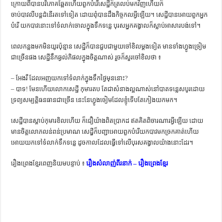
ក្រោយពីបាន​បរិភោគ​ឆ្អែតហើយពួកបំរើសេដ្ឋីក៏ត្រលប់មកវិញហើយក៏
ចាប់បាវលីបន្ដដំនើរតទៅទៀត ដោយពុំបានដឹងកិច្ចកលអ្វីឡើយ។ សេដ្ឋីបានអោយពួកអ្នក
បំរើ យកបាវនោះទៅទំលាក់ចោល​ក្នុង​ទឹកទន្លេ បុរសអ្នកគង្វាលក៏ស្លាប់អាសារបង់ទៅ។
ពេលកន្លងមកមិនយូរប៉ុន្មាន សេដ្ឋីក៏បានជួបជាមួយចៅខិលម្ដងទៀត មានទាំងហ្វូងច្រៀម
ជាច្រើនផង សេដ្ឋីនឹកឆ្ងល់ភិផលក្នុងចិត្ដណាស់ រួចក៏សួរចៅខិលថា ៖
– អែងរឺ ដែលអញយកទៅទំលាក់ក្នុងទឹកថ្ងៃមុននោះ?
– បាទ! មែនហើយលោកសេដ្ឋី កុមារតប តែជាសំនាងល្អណាស់នៅបាតទន្លេសបូរដោយ
ទ្រព្យសម្បត្ដិធនធានជាច្រើន នេះនែហ្វូងចៀមដែលខ្ញុំទើបតែកៀងយកមក។
សេដ្ឋីបានស្ដាប់កុមារខិលហើយ ក៏ជឿយ៉ាងពិតប្រាកដ ឥតគិតពិចារណារអ្វីឡើយ ដោយ
មានចិត្ដលោភលន់ពន់ប្រមាណ សេដ្នីក៏បញ្ជាអោយពួកបំរើយក​បាវមកច្រកគាត់ហើយ​
អោយយកទៅ​ទំលាក់ទឹកទន្លេ ដូចកាលដែលធ្វើទៅលើបុរសគង្វាលយ៉ាងនោះដែរ។
រឿងព្រេងខ្មែរពេញនិយមបន្ទាប់ ៖
រឿងសំលាញ់ពីរនាក់ – រឿងព្រេងខ្មែរ