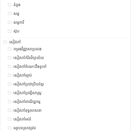
នំគួង
សម្ល
សម្លការី
ស៊ុប
សៀវភៅ
កម្រងវិញ្ញាសាប្រលង
សៀវភៅកំរិតវិទ្យាល័យ
សៀវភៅចំណេះដឹងទូទៅ
សៀវភៅច្បាប់
សៀវភៅប្រជាប្រិយខ្មែរ
សៀវភៅប្រវត្តិសាស្រ្ត
សៀវភៅពាណិជ្ជកម្ម
សៀវភៅពុទ្ធសាសនា
សៀវភៅអប់រំ
អត្ថបទស្រាវជ្រាវ