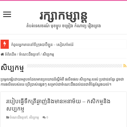
រក្សាកម្សាន្ត
តំបន់ទេសចរណ៍ មុខម្ហូប ចម្រៀង កំណាព្យ រឿងព្រេង
កំពូលអ្នកមាននៅទីក្រុងបាប៊ីឡូន – សៀវភៅអប់រំ
ទំព័រដើម
សីលធម៌នៅក្នុងសង្គមខ្មែរ – សៀវភៅចំណេះដឹងទូទៅ
/
ចំណេះដឹងទូទៅ
/
សិប្បកម្ម
សិល្បះចរចា – សៀវភៅពាណិជ្ជកម្ម
សិប្បកម្ម
ទំលៀមទម្លាប់ប្រពៃណីជនជាតិចិន – សៀវភៅចំណេះដឹងទូទៅ
ប្រមូលផ្សំដោយអត្ថបទដែលមានប្រយោជន័ស្តីអំពី ផលិតផល សិប្យកម្ម របស់ ប្រជាជនខ្មែរ ដូចជា
ដើមកំណើតអង្គរ – សៀវភៅចំណេះដឹងទូទៅ
ការផលិតរបស់របរ ប្រើប្រាស់ផ្សេងៗ សម្រាប់ជាចំណេះដឹងដល់ជនជាតិខ្មែរស្វែងយល់។
ដើមកំណើតជនជាតិខ្មែរ – អត្ថបទស្រាវជ្រាវ
របៀបធ្វើទឹកត្រីឆ្ងាញ់និងមានអនាម័យ – កសិកម្មនិង
ទំនាក់ទំនងកម្ពុជានិងចិន – សៀវភៅចំណេះដឹងទូទៅ
សប្បកម្ម
ព្រះបាទធម្មិក – សៀវភៅចំណេះដឹងទូទៅ
ចំណេះដឹងទូទៅ
,
សិប្បកម្ម
0
រដ្ឋបាល និង រដ្ឋបាលវិមជ្ឈការ – អត្ថបទស្រាវជ្រាវ