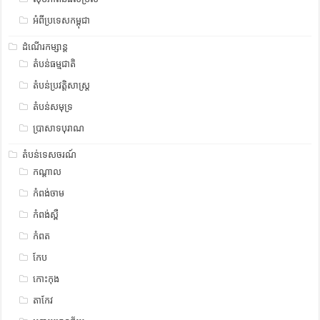
អំពីប្រទេសកម្ពុជា
ដំណើរកម្សាន្ត
តំបន់ធម្មជាតិ
តំបន់ប្រវត្តិសាស្រ្ត
តំបន់សមុទ្រ
ប្រាសាទបុរាណ
តំបន់ទេសចរណ៍
កណ្តាល
កំពង់ចាម
កំពង់ស្ពឺ
កំពត
កែប
កោះកុង
តាកែវ