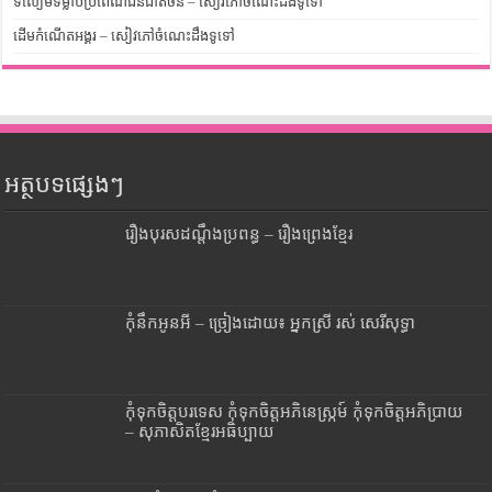
ទំលៀមទម្លាប់ប្រពៃណីជនជាតិចិន – សៀវភៅចំណេះដឹងទូទៅ
ដើមកំណើតអង្គរ – សៀវភៅចំណេះដឹងទូទៅ
អត្ថបទផ្សេងៗ
រឿងបុរសដណ្តឹងប្រពន្ធ – រឿងព្រេងខ្មែរ
កុំនឹកអូនអី – ច្រៀងដោយ៖ អ្នកស្រី រស់ សេរីសុទ្ធា
កុំទុកចិត្តបរទេស កុំទុកចិត្តអភិនេស្ក្រម៍ កុំទុកចិត្តអភិប្រាយ
– សុភាសិតខ្មែរអធិប្បាយ