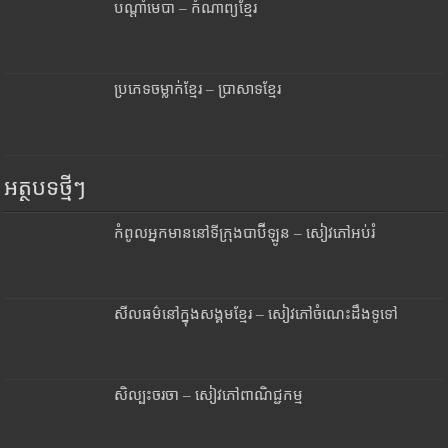
បណ្តាំមេបា – កំណាព្យខ្មែរ
ប្រភេទចម្លាក់ខ្មែរ – ប្រាសាទខ្មែរ
អត្ថបទថ្មីៗ
កំពូលអ្នកមាននៅទីក្រុងបាប៊ីឡូន – សៀវភៅអប់រំ
សីលធម៌នៅក្នុងសង្គមខ្មែរ – សៀវភៅចំណេះដឹងទូទៅ
សិល្បះចរចា – សៀវភៅពាណិជ្ជកម្ម