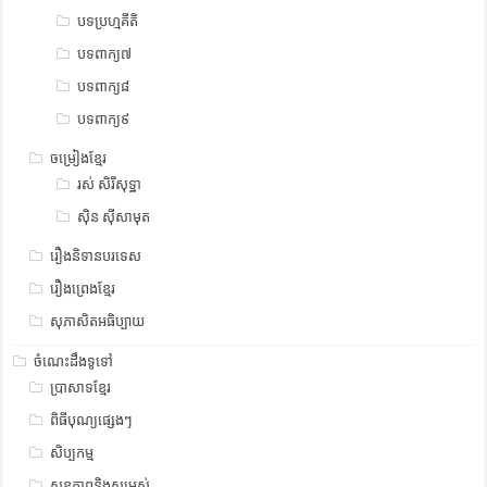
បទប្រហ្មគីតិ
បទពាក្យ៧
បទពាក្យ៨
បទពាក្យ៩
ចម្រៀងខ្មែរ
រស់ សិរីសុទ្ឋា
ស៊ិន ស៊ីសាមុត
រឿងនិទានបរទេស
រឿងព្រេងខ្មែរ
សុភាសិតអធិប្បាយ
ចំណេះដឹងទូទៅ
ប្រាសាទខ្មែរ
ពិធីបុណ្យផ្សេងៗ
សិប្បកម្ម
សុខភាពនិងសម្រស់