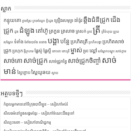
ស្លាក
ឆ្អឹងជំនីជ្រូក
ជើង
កន្ទុយគោ
គ្រឿងសមុទ្រ
ងាំង៉ូវ
ក្តាមស្រែ
ក្រអៅឈូក
ខ្ទិះដូង
ត្រី
ដំឡូង
ជ្រូក
តៅហ៊ូ
ត្រកួន
ត្រលាច
ត្រសក់
ដូង
ត្រាវ
ត្រីចំហុយ
ត្រួយ
បង្គា
បន្លែ
ប្រហិតត្រី
ប្រហិតសាច់
ទំពាំង
សណ្តែក
ទំពាំងបារាំង
ននោង
ប្រហិតបង្គា
ម្នាស់
ជ្រូក
ល្ពៅ
ប្រហុក
ផ្លែស៊ូ
ផ្លែស្ពឺ
ម្រះ
ផ្ទីក្រហម
ពោះគោ
ពោះត្រី
សណ្តែកបណ្តុះ
សាច់ក្តាម
សាច់
សាច់ជ្រូក
សាច់គោ
សាច់ជ្រូកចិញ្ចាំ
សាច់ជ្រូកខ្វៃ
មាន់
ស្ពៃយូឆយ
ស្ពៃក្តោប
ស្វាយ
អត្ថបទថ្មីៗ
កំពូលអ្នកមាននៅទីក្រុងបាប៊ីឡូន – សៀវភៅអប់រំ
សីលធម៌នៅក្នុងសង្គមខ្មែរ – សៀវភៅចំណេះដឹងទូទៅ
សិល្បះចរចា – សៀវភៅពាណិជ្ជកម្ម