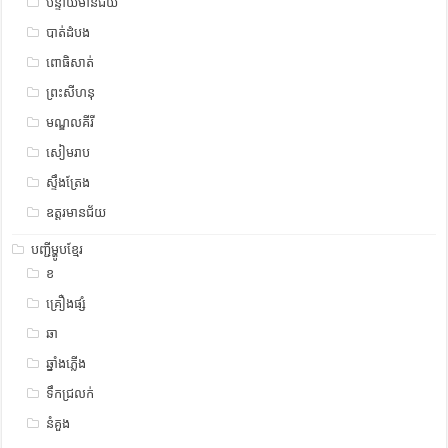
បន្ទាយមានជ័យ
បាត់ដំបង
ពោធិសាត់
ព្រះសីហនុ
មណ្ឌលគីរី
សៀមរាប
ស្ទឹង​​ត្រែង
ឧត្ដរមានជ័យ
បញ្ជីម្ហូបខ្មែរ
ខ
គ្រឿងផ្សំ
ឆា
ឆ្នាំងភ្លើង
ទឹកជ្រលក់
នំគួង