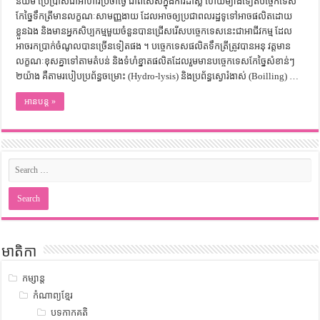
និយម​ ប្រើប្រាស់​ជា​អាហារ​ប្រចាំថ្ងៃ ជាពិសេស​ក្នុង​ការដាំ​ស្ល ហើយ​ម្យ៉ាងទៀត​បច្ចេកទេស​
កែច្នៃ​ទឹកត្រី​មាន​លក្ខណៈសាមញ្ញ​ងាយ ដែល​អាច​ឲ្យ​ប្រជាពលរដ្ឋ​ទូទៅ​អាច​ផលិត​ដោយ​
ខ្លួនឯង និង​មាន​អ្នក​សិប្បកម្ម​មួយចំនួន​បានជ្រើសរើស​បច្ចេកទេស​នេះ​ជា​អាជីវកម្ម ដែល​
អាច​រកប្រាក់​ចំណូល​បាន​ច្រើន​ទៀតផង ។​ ​បច្ចេកទេស​ផលិត​ទឹកត្រី​តូ្រវ​បាន​អនុ​ វត្តមាន​
លក្ខណៈខុស​គ្នា​ទៅតាម​តំបន់ និង​ទំហំ​ខ្នា​ត​ផលិត​ដែល​រួមមាន​បច្ចេកទេស​កែច្នៃ​សំខាន់ៗ
២​យ៉ាង ​គឺ​តាមរបៀប​ប្រព័ន្ធ​ចម្រោះ (Hydro-lysis) និង​ប្រព័ន្ធ​ស្ងោ​រំងាស់ (Boilling) …
អានបន្ត »
មាតិកា
កម្សាន្ត
កំណាព្យខ្មែរ
បទកាកគតិ