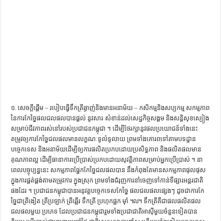
ការស្វែងយល់អំពី ល្ខោនខោល – សៀវភៅចំណេះដឹងទូទៅ
១. សេចក្តី​ផ្តើម​ – របៀបធ្វើទឹកត្រីឆ្ងាញ់និងមានអនាម័យ – កសិកម្មនិងសប្បកម្ម សកម្មភាព​
នៃ​ការកែច្នៃ​ផល​ជលផល​បានផ្តល់ ​នូវ​សារៈសំខាន់​ដល់​សេដ្ឋកិច្ចសង្គម និង​សន្តិសុខ​ស្បៀង​
សម្រាប់​ជីវភាព​រស់នៅ​របស់​ប្រជាជន​កម្ពុជា ។ ដើម្បី​ថែរក្សា​នូវ​ផលប្រយោជន៍​ទាំងនេះ
តម្រូវ​ឲ្យ​ការកែច្នៃ​ជលផល​មាន​លក្ខណៈ​ទូលំទូលាយ ​ព្រមទាំង​គោរព​ទៅតាម​បទដ្ឋាន​
បច្ចេកទេស និង​អនាម័យ​ដើម្បី​ឲ្យ​ការផលិត​ប្រកបដោយ​ប្រសិទ្ធភាព និង​ផលិតផល​មាន
គុណ​ភាពល្អ ដើម្បី​ធានា​ការប្រើប្រាស់​ប្រកបដោយ​សុ​វត្តិភាព​សម្រាប់​អ្នកប្រើប្រាស់ ។ នា
ពេល​បច្ចុប្បន្ននេះ សកម្មភាព​ផ្នែក​កែច្នៃ​ជលផល​បាន​ នឹង​កំពុង​តែមាន​សកម្មភាព​ផុលផុស​
ក្នុងការ​ផ្គត់ផ្គង់​តាម​តម្រូវការ​ ក្នុងស្រុក ព្រមទាំង​ជំរុញ​ការនាំចេញ​ទៅកាន់​ទីផ្សារ​អ​ន្តរជាតិ​
ផងដែរ ។ ប្រជាជន​កម្ពុជា​បាន​អនុវត្ត​បច្ចេកទេស​កែច្នៃ ផល​ជលផល​ផ្សេងៗ ដូចជា​ការកែ
ច្នៃ​ជា​ត្រីងៀត ត្រីប្រឡាក់ ត្រីឆ្អើរ ទឹកត្រី ប្រហុក​ផ្អក ម៉ាំ ៘​ ​​ទឹកត្រី​គឺជា​ផល​ផលិតផល​
ជលផល​មួយ​ ប្រភេទ ដែល​ប្រជាជន​កម្ពុជា​រួមទាំង​ប្រជាជាតិ​អាស៊ី​មួយចំនួនទៀត​បាន​