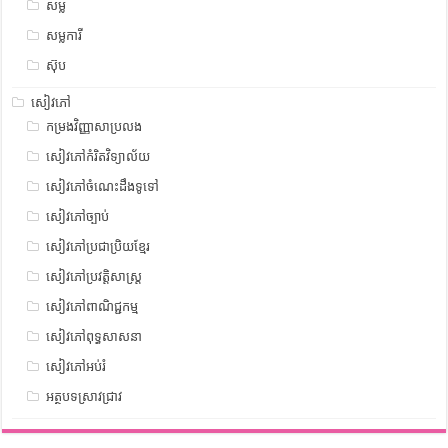
សម្ល
សម្លការី
ស៊ុប
សៀវភៅ
កម្រងវិញ្ញាសាប្រលង
សៀវភៅកំរិតវិទ្យាល័យ
សៀវភៅចំណេះដឹងទូទៅ
សៀវភៅច្បាប់
សៀវភៅប្រជាប្រិយខ្មែរ
សៀវភៅប្រវត្តិសាស្រ្ត
សៀវភៅពាណិជ្ជកម្ម
សៀវភៅពុទ្ធសាសនា
សៀវភៅអប់រំ
អត្ថបទស្រាវជ្រាវ