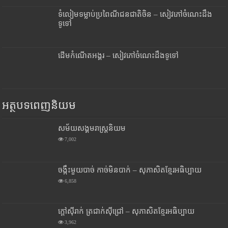
ទំលៀមទម្លាប់ប្រពៃណីជនជាតិចិន – សៀវភៅចំណេះដឹង
ទូទៅ
ដើមកំណើតអង្គរ – សៀវភៅចំណេះដឹងទូទៅ
អត្ថបទពេញនិយម
សម័យសង្គមរាស្រ្តនិយម
7,002
ចង្កឹះមួយបាច់ កាច់មិនបាក់ – សុភាសិតខ្មែរអធិប្បាយ
6,858
ក្តៅស៊ីរាក់ ត្រជាក់ស៊ីជ្រៅ – សុភាសិតខ្មែរអធិប្បាយ
3,962