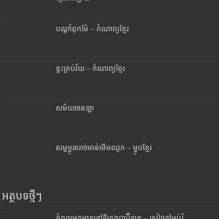
បណ្តាំពុកម៉ែ – កំណាព្យខ្មែរ
ខ្វះគ្រប់វ័យ – កំណាព្យខ្មែរ
សម័យចេនឡា
សម្លម្ជូរសាច់មាន់មើមឈូក – ម្ហូបខ្មែរ
អត្ថបទថ្មីៗ
កំពូលអ្នកមាននៅទីក្រុងបាប៊ីឡូន – សៀវភៅអប់រំ