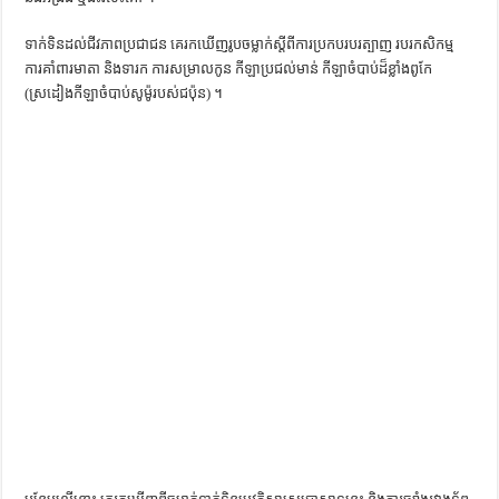
ទាក់ទិន​ដល់​ជីវភាព​ប្រជាជន​ គេ​រក​ឃើញ​រូបចម្លាក់​ស្ដីពី​ការ​ប្រកប​របរ​ត្បាញ​ ​របរ​កសិកម្ម​ ​
ការ​គាំពារ​មាតា​ និង​ទារក​ ​ការ​សម្រាលកូន​ កីឡា​ប្រជល់​មាន់​ ​កីឡា​ចំបាប់​ដ៏​ខ្លាំងពូកែ​
(ស្រដៀង​កីឡា​ចំបាប់​សូម៉ូ​របស់​ជប៉ុន) ។