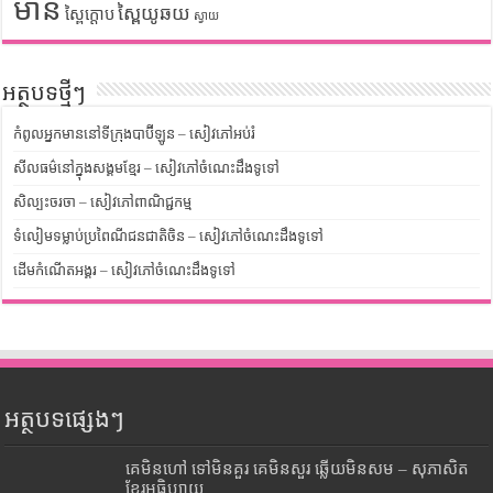
មាន់
ស្ពៃយូឆយ
ស្ពៃក្តោប
ស្វាយ
អត្ថបទថ្មីៗ
កំពូលអ្នកមាននៅទីក្រុងបាប៊ីឡូន – សៀវភៅអប់រំ
សីលធម៌នៅក្នុងសង្គមខ្មែរ – សៀវភៅចំណេះដឹងទូទៅ
សិល្បះចរចា – សៀវភៅពាណិជ្ជកម្ម
ទំលៀមទម្លាប់ប្រពៃណីជនជាតិចិន – សៀវភៅចំណេះដឹងទូទៅ
ដើមកំណើតអង្គរ – សៀវភៅចំណេះដឹងទូទៅ
អត្ថបទផ្សេងៗ
គេមិនហៅ ទៅមិនគួរ គេមិនសួរ ឆ្លើយមិនសម – សុភាសិត
ខ្មែរអធិប្បាយ