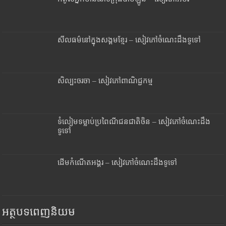
សីលធម៌នៅក្នុងសង្គមខ្មែរ – សៀវភៅចំណេះដឹងទូទៅ
សិល្បះចរចា – សៀវភៅពាណិជ្ជកម្ម
ទំលៀមទម្លាប់ប្រពៃណីជនជាតិចិន – សៀវភៅចំណេះដឹង
ទូទៅ
ដើមកំណើតអង្គរ – សៀវភៅចំណេះដឹងទូទៅ
អត្ថបទពេញនិយម