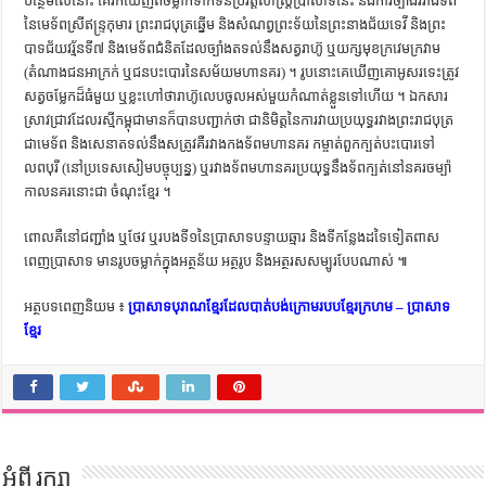
បន្ថែម​លើ​នោះ​ គេ​រក​ឃើញ​ពី​ចម្លាក់​ទាក់ទិន​ប្រវត្ដិសាស្ដ្រ​ប្រាសាទ​នេះ​ និង​ការ​ច្បាំង​រវាង​ទ័ព​
នៃ​មេទ័ព​ស្រីឥន្ទ្រកុមារ​ ព្រះរាជបុត្រ​ឆ្នើម​ និង​សំណព្វ​ព្រះ​ទ័យ​នៃ​ព្រះ​នាង​ជ័យទេវី​ និង​ព្រះ
បាទ​ជ័យវរ្ម័ន​ទី​៧​ ​និង​មេទ័ព​ជំនិត​ដែល​ច្បាំង​តទល់​នឹង​សត្វ​រាហ៊ូ​ ​ឬ​យក្ស​មុខ​ក្រវេមក្រវាម​
(តំណាង​ជន​អាក្រក់​ ឬ​ជន​បះបោរ​នៃ​សម័យ​មហានគរ) ។ រូប​នោះ​គេ​ឃើញ​គោ​អូស​រទេះ​ត្រូវ​
សត្វ​ចម្លែក​ដ៏​ធំ​មួយ​ ​ឬ​ខ្លះ​ហៅ​ថា​រាហ៊ូ​លេប​ចូល​អស់​មួយ​កំណាត់​ខ្លួន​ទៅ​ហើយ ។​ ​ឯកសារ​
ស្រាវជ្រាវ​ដែល​រស្មីកម្ពុជា​មាន​ក៏​បាន​បញ្ជាក់​ថា​ ជា​និមិត្ដ​នៃ​ការ​វាយ​ប្រយុទ្ធ​រវាង​ព្រះរាជបុត្រ​
ជា​មេទ័ព​ និង​សេនា​តទល់​នឹង​សត្រូវ​គឺ​រវាង​កងទ័ព​មហានគរ​ ​កម្ចាត់​ពួក​ក្បត់​បះបោរ​ទៅ​
លពបុរី​ (នៅ​ប្រទេស​សៀម​បច្ចុប្បន្ន) ឬ​រវាង​ទ័ព​មហានគរ​ប្រយុទ្ធ​នឹង​ទ័ព​ក្បត់​នៅ​នគរ​ចម្ប៉ា​
កាល​នគរ​នោះ​ជា​ ចំណុះ​ខ្មែរ ។
ពោល​គឺ​នៅ​ជញ្ជាំង​ ​ឬ​ថែវ​ ​ឬ​របង​ទី​១​នៃ​ប្រាសាទ​បន្ទាយឆ្មារ​ និង​ទីកន្លែង​ដទៃ​ទៀត​ពាស
ពេញ​ប្រាសាទ​ ​មាន​រូបចម្លាក់​ក្នុង​អត្ថន័យ​ អត្ថរូប​ និង​អត្ថរស​សម្បូរ​បែប​ណាស់ ៕
អត្ថបទពេញនិយម ៖
ប្រាសាទបុរាណខ្មែរដែលបាត់បង់ក្រោមរបបខ្មែរក្រហម – ប្រាសាទ
ខ្មែរ
អំពី រក្សា