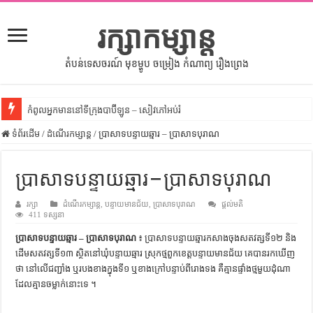
រក្សាកម្សាន្ត
តំបន់ទេសចរណ៍ មុខម្ហូប ចម្រៀង កំណាព្យ រឿងព្រេង
កំពូលអ្នកមាននៅទីក្រុងបាប៊ីឡូន – សៀវភៅអប់រំ
ទំព័រដើម
សីលធម៌នៅក្នុងសង្គមខ្មែរ – សៀវភៅចំណេះដឹងទូទៅ
/
ដំណើរកម្សាន្ត
/
ប្រាសាទបន្ទាយឆ្មារ – ប្រាសាទបុរាណ
សិល្បះចរចា – សៀវភៅពាណិជ្ជកម្ម
ប្រាសាទបន្ទាយឆ្មារ – ប្រាសាទបុរាណ
ទំលៀមទម្លាប់ប្រពៃណីជនជាតិចិន – សៀវភៅចំណេះដឹងទូទៅ
រក្សា
ដើមកំណើតអង្គរ – សៀវភៅចំណេះដឹងទូទៅ
ដំណើរកម្សាន្ត
,
បន្ទាយមានជ័យ
,
ប្រាសាទបុរាណ
ផ្តល់មតិ
411 ទស្សនា
ដើមកំណើតជនជាតិខ្មែរ – អត្ថបទស្រាវជ្រាវ
ប្រាសាទបន្ទាយឆ្មារ – ប្រាសាទបុរាណ
៖ ប្រាសាទ​បន្ទាយឆ្មារ​កសាង​ចុង​សតវត្ស​ទី​១២​ និង​
ទំនាក់ទំនងកម្ពុជានិងចិន – សៀវភៅចំណេះដឹងទូទៅ
ដើម​សតវត្ស​ទី​១៣​ ស្ថិត​នៅ​ឃុំ​បន្ទាយឆ្មារ​ ស្រុក​ថ្មពួក​ខេត្ដ​បន្ទាយមានជ័យ​ គេ​បាន​រក​ឃើញ​
ថា​ នៅ​លើ​ជញ្ជាំង​ ឬ​របង​ខាងក្នុង​ទី​១​ ឬ​ខាងក្រៅ​បន្ទាប់​ពី​រោងទង​ គឺ​គ្មាន​ផ្ទាំង​ថ្ម​មួយ​ដុំ​ណា​
ព្រះបាទធម្មិក – សៀវភៅចំណេះដឹងទូទៅ
ដែល​គ្មាន​ចម្លាក់​នោះ​ទេ ។​
រដ្ឋបាល និង រដ្ឋបាលវិមជ្ឈការ – អត្ថបទស្រាវជ្រាវ