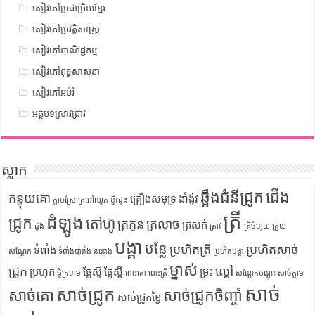
សៀវភៅប្រជាប្រិយខ្មែរ
សៀវភៅប្រវត្តិសាស្រ្ត
សៀវភៅពាណិជ្ជកម្ម
សៀវភៅពុទ្ធសាសនា
សៀវភៅអប់រំ
អត្ថបទស្រាវជ្រាវ
ស្លាក
ឆ្អឹងជំនីជ្រូក
ជើង
កន្ទុយគោ
គ្រឿងសមុទ្រ
ងាំង៉ូវ
ក្តាមស្រែ
ក្រអៅឈូក
ខ្ទិះដូង
ត្រី
ដំឡូង
ជ្រូក
តៅហ៊ូ
ត្រកួន
ត្រលាច
ត្រសក់
ដូង
ត្រាវ
ត្រីចំហុយ
ត្រួយ
បង្គា
បន្លែ
ប្រហិតត្រី
ប្រហិតសាច់
ទំពាំង
សណ្តែក
ទំពាំងបារាំង
ននោង
ប្រហិតបង្គា
ម្នាស់
ជ្រូក
ល្ពៅ
ប្រហុក
ផ្លែស៊ូ
ផ្លែស្ពឺ
ម្រះ
ផ្ទីក្រហម
ពោះគោ
ពោះត្រី
សណ្តែកបណ្តុះ
សាច់ក្តាម
សាច់
សាច់ជ្រូក
សាច់គោ
សាច់ជ្រូកចិញ្ចាំ
សាច់ជ្រូកខ្វៃ