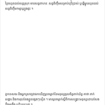
ព្រៃ​រហូត​ដល់​សត្វស្រុក​ ​មាន​សត្វពាហនៈ​ ​សត្វ​ចិញ្ចឹម​សម្រាប់​ប្រើប្រាស់​ ​ឬ​ធ្វើ​ម្ហូប​រហូត​ដល់​
សត្វ​ចិញ្ចឹម​កម្សាន្ដ​ក្នុងផ្ទះ ។
ពួក​ទេសចរ​ និង​អ្នក​ស្រាវជ្រាវ​រក​ឃើញ​រូបចម្លាក់​នៃ​មនុស្ស​ចូល​ចិត្ដ​ពាក់​យ័ន្ដ​ គាថា​ ​ពាក់​
សង្វារ​ និង​ការ​តុបតែង​ខ្លួន​ផ្សេងៗ​ទៀត ។​ ​មាន​រូបចម្លាក់​ស្ដីពី​ការ​សង្គ្រោះ​មនុស្ស​ដោយ​សែង​
នឹង​អង្រឹង​ ​ឬ​ជិះ​រទេះគោ ។