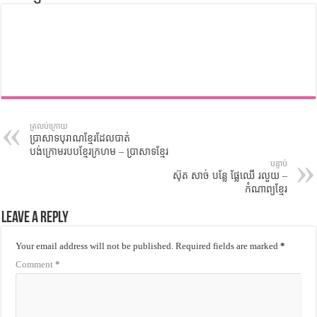
ត្រលប់ក្រោយ
ប្រាសាទបុរាណខ្មែរដែលបាត់
បង់ក្រោមរបបខ្មែរក្រហម – ប្រាសាទខ្មែរ
បន្ទាប់
ស៊ុត សាច់ បន្លែ ផ្លែឈើ រលួយ –
កំណាព្យខ្មែរ
Leave a Reply
Your email address will not be published.
Required fields are marked
*
Comment
*