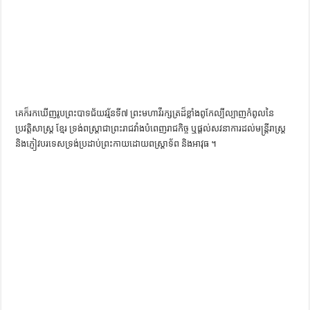
គេ​ក៏​រក​ឃើញ​រូប​ព្រះបាទ​ជ័យវរ្ម័ន​ទី​៧​ ព្រះ​មហា​វីរក្សត្រ​ដ៏​ខ្លាំងពូកែ​ល្បីល្បាញ​កំពូល​នៃ​
ប្រវត្ដិសាស្ដ្រ​ ខ្មែរ ​ទ្រង់​ពស្ដ្រា​ជា​ព្រះរាជវាំង​បំពេញ​រាជកិច្ច​ ​ឬ​ផ្ដល់​សវនាការ​ដល់​មន្ដ្រី​រាស្ដ្រ​
និង​ភ្ញៀវ​បរទេស​ទ្រង់​ប្រដាប់​ព្រះ​កាយ​ដោយ​ពស្ដ្រា​ទ័ព​ និង​អាវុធ ។