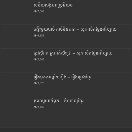
សម័យសង្គមរាស្រ្តនិយម
7,002
ចង្កឹះមួយបាច់ កាច់មិនបាក់ – សុភាសិតខ្មែរអធិប្បាយ
6,858
ក្តៅស៊ីរាក់ ត្រជាក់ស៊ីជ្រៅ – សុភាសិតខ្មែរអធិប្បាយ
3,962
រឿងអ្នកតាឃ្លាំងមឿង – រឿងព្រេងខ្មែរ
3,870
គុណម្តាយឪពុក – កំណាព្យខ្មែរ
3,402