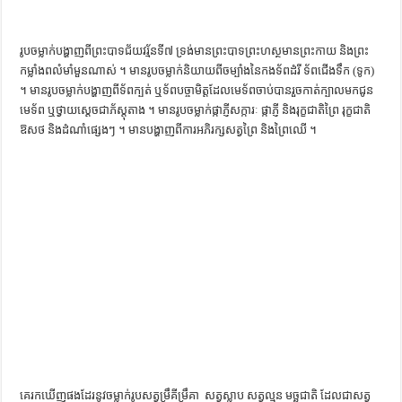
រូបចម្លាក់​បង្ហាញ​ពី​ព្រះបាទ​ជ័យវរ្ម័ន​ទី​៧​ ទ្រង់មាន​ព្រះបាទ​ព្រះហស្ថ​មាន​ព្រះ​កាយ​ និង​ព្រះ​
កម្លាំង​ពលំ​មាំមួន​ណាស់ ។ មាន​រូបចម្លាក់​និយាយ​ពី​ចម្បាំង​នៃ​កងទ័ព​ដំរី​ ​ទ័ព​ជើងទឹក​ (ទូក)
។ មាន​រូបចម្លាក់​បង្ហាញ​ពី​ទ័ព​ក្បត់​ ឬ​ទ័ព​បច្ចាមិត្ដ​ដែល​មេទ័ព​ចាប់​បាន​រួច​កាត់​ក្បាល​មក​ជូន​
មេទ័ព​ ឬ​ថ្វាយ​ស្ដេច​ជា​ភ័ស្ដុតាង ។ មាន​រូបចម្លាក់​ផ្កា​ភ្ញី​សក្ការៈ​ ​ផ្កា​ភ្ញី​ និង​រុក្ខជាតិ​ព្រៃ​ ​រុក្ខជាតិ​
ឱសថ​ ​និង​ដំណាំ​ផ្សេងៗ ។​ ​មាន​បង្ហាញ​ពី​ការ​អភិរក្ស​សត្វព្រៃ​ និង​ព្រៃឈើ ។
គេ​រក​ឃើញ​ផង​ដែរ​នូវ​ចម្លាក់​រូប​សត្វ​ម្រឹគីម្រឹគា ​ ​សត្វ​ស្លាប​ ​សត្វ​ល្មូន​ ​មច្ឆជាតិ​ ដែល​ជា​សត្វ