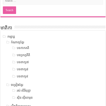
មាតិកា
កម្សាន្ត
កំណាព្យខ្មែរ
បទកាកគតិ
បទប្រហ្មគីតិ
បទពាក្យ៧
បទពាក្យ៨
បទពាក្យ៩
ចម្រៀងខ្មែរ
រស់ សិរីសុទ្ឋា
ស៊ិន ស៊ីសាមុត