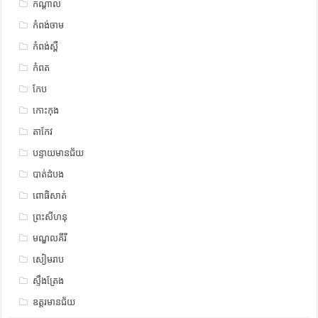
កណ្តាល
កំពង់ចាម
កំពង់ស្ពឺ
កំពត
កែប
កោះកុង
តាកែវ
បន្ទាយមានជ័យ
បាត់ដំបង
ពោធិសាត់
ព្រះសីហនុ
មណ្ឌលគីរី
សៀមរាប
ស្ទឹង​​ត្រែង
ឧត្ដរមានជ័យ