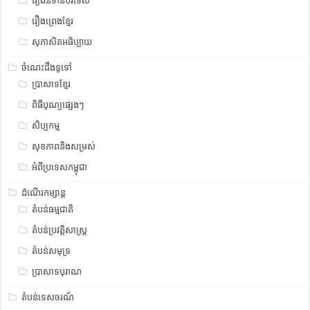
រឿងនិទានបរទេស
រឿងព្រេងខ្មែរ
សុភាសិតអធិប្បាយ
ចំណេះដឹងទូទៅ
ប្រាសាទខ្មែរ
ពិធីបុណ្យផ្សេងៗ
សិប្បកម្ម
សុខភាពនិងសម្រស់
អំពីប្រទេសកម្ពុជា
ដំណើរកម្សាន្ត
តំបន់ធម្មជាតិ
តំបន់ប្រវត្តិសាស្រ្ត
តំបន់សមុទ្រ
ប្រាសាទបុរាណ
តំបន់ទេសចរណ៍