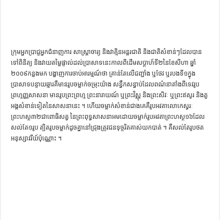
ក្រុម​អ្នកប្រាជ្ញ​អ្នក​ជំនាញការ​ សាស្ដ្រាចារ្យ​ និង​វាគ្មិន​អន្ដរជាតិ​ និង​ជាតិ​សំខាន់ៗ​ដែល​បាន​
ទៅ​ពិនិត្យ​ និង​វាយតម្លៃ​ផ្ទាល់​ដល់​ប្រាសាទ​នេះ​កាលពីដើម​សប្ដាហ៍​ទី​២​នៃ​ខែសីហា​ ឆ្នាំ​
២០០៩​កន្លង​មក​ បង្ហាញ​ការ​ចាប់អារម្មណ៍​ថា​ គ្រាន់តែ​លើ​ជញ្ជាំង​ ឬ​ថែវ​ ឬ​របង​ទី​១​ក្នុង​
ប្រាសាទ​បន្ទាយឆ្មារ​គឺ​មាន​រូបចម្លាក់​ចម្រុះ​យ៉ាង​ សន្ធឹកសន្ធាប់​ដែល​ពណ៌នា​តាំងពី​ទេវរូប​
ព្រហ្មញ្ញ​សាសនា​ មាន​រូប​ព្រះព្រហ្ម​ ព្រះ​នារាយណ៍​ ឬ​ព្រះ​វិស្ណុ​ ​និង​ព្រះ​សិវៈ​ ​ឬ​ព្រះ​ឥសូរ​ និង​តួ
អង្គ​សំខាន់​ទៀត​នៃ​សាសនា​នេះ ។ ហើយ​ចម្លាក់​សំខាន់​ជាងគេ​គឺ​រូប​អវតា​លោកេស្វរៈ​
ព្រះហស្ថ​៣២​ជា​ពោធិសត្វ​ នៃ​ព្រះពុទ្ធ​សាសនា​អម​ដោយ​ចម្លាក់​រូប​អវតា​ព្រះហស្ថ​១៦​ដែល​
សល់​តែ​១​រូប​ ត្បិត​រូបចម្លាក់​ដូច​គ្នា​នៅ​ជ្រុង​ត្រូវ​ជន​ទុច្ចរិត​គាស់​យក​បាត់ ។ គឺ​សល់​តែ​រូបថត​
អនុស្សាវរីយ៍​ប៉ុណ្ណោះ ។