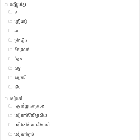
បញ្ជីម្ហូបខ្មែរ
ខ
គ្រឿងផ្សំ
ឆា
ឆ្នាំងភ្លើង
ទឹកជ្រលក់
នំគួង
សម្ល
សម្លការី
ស៊ុប
សៀវភៅ
កម្រងវិញ្ញាសាប្រលង
សៀវភៅកំរិតវិទ្យាល័យ
សៀវភៅចំណេះដឹងទូទៅ
សៀវភៅច្បាប់