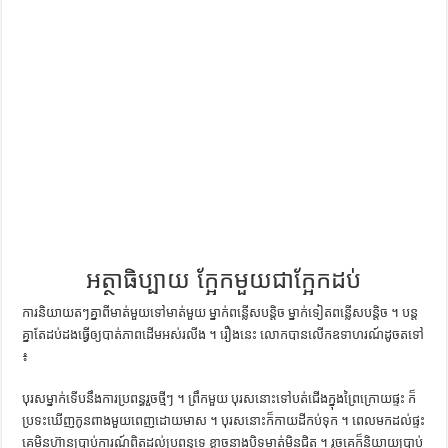
ការស្វែងយល់អំពី ល្ខោនខោល – សៀវភៅចំណេះដឹងទូទៅ
អត្ថាធិប្បាយ ក្អែកមួយជាក្អែកដប់
ការ​និយាយ​តៗ​គ្នា​ពី​មាត់​មួយ​ទៅ​មាត់​មួយ ម្នាក់​ពន្លើស​បន្តិច ម្នាក់​ទៀត​ពន្លើស​បន្តិច ។ បន្ត​
គ្នា​តែ​ដប់​ដង​ធ្វើ​ឲ្យ​បាត់​ភាព​ដើម​អស់​រលីង ។ រឿង​នេះ លោក​បាន​លើក​ឧទាហរណ៍​ដូច​ត​ទៅ
៖
បុរស​ម្នាក់​ទើប​នឹង​ការ​ប្រពន្ធ​រួច​ថ្មីៗ ។ ព្រឹក​មួយ បុរស​នោះ​ទៅ​បត់​ជើង​ក្នុង​ព្រៃ​ក្រោយ​ផ្ទះ ក៏​
ប្រទះ​ឃើញ​កូន​ពាង​មួយ​ពេញ​ដោយ​មាស ។ បុរស​នោះ​ក៏​កាយ​ដី​កប់​ទុក ។ ពេល​មក​ដល់​ផ្ទះ
គេ​មិន​ហ៊ាន​ប្រាប់​ការណ៍​ពិត​ដល់​ប្រពន្ធ​ទេ ខ្លាច​នាង​បិទ​មាត់​មិន​ជិត ។ រួច​គេ​ក៏​និយាយ​ប្រាប់​