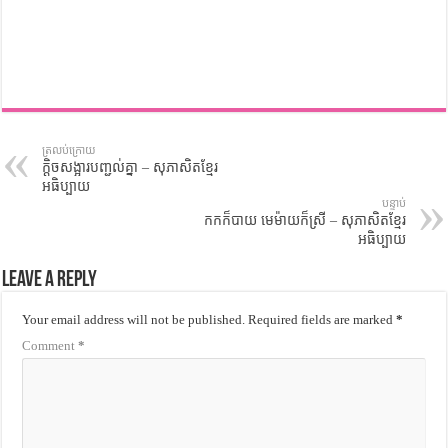
ត្រលប់ក្រោយ
ក្តិចសង្អារបញ្ជល់គ្នា – សុភាសិតខ្មែរ
អធិប្បាយ
បន្ទាប់
កកក៏បាយ មេម៉ាយក៏ស្រី – សុភាសិតខ្មែរ
អធិប្បាយ
Leave a Reply
Your email address will not be published.
Required fields are marked
*
Comment
*