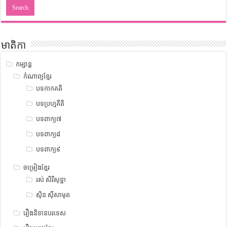
មាតិកា
កម្សាន្ត
កំណាព្យខ្មែរ
បទកាកគតិ
បទប្រហ្មគីតិ
បទពាក្យ៧
បទពាក្យ៨
បទពាក្យ៩
ចម្រៀងខ្មែរ
រស់ សិរីសុទ្ឋា
ស៊ិន ស៊ីសាមុត
រឿងនិទានបរទេស