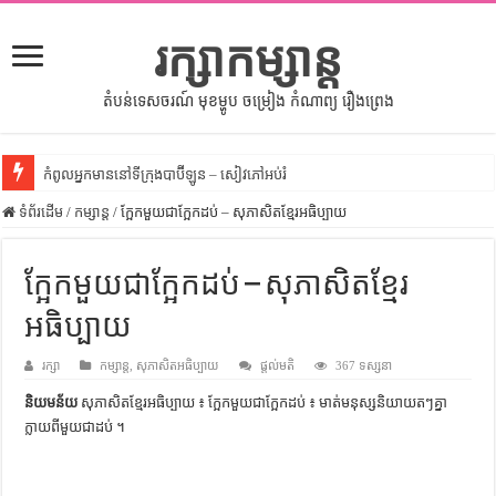
រក្សាកម្សាន្ត
តំបន់ទេសចរណ៍ មុខម្ហូប ចម្រៀង កំណាព្យ រឿងព្រេង
កំពូលអ្នកមាននៅទីក្រុងបាប៊ីឡូន – សៀវភៅអប់រំ
ទំព័រដើម
សីលធម៌នៅក្នុងសង្គមខ្មែរ – សៀវភៅចំណេះដឹងទូទៅ
/
កម្សាន្ត
/
ក្អែកមួយជាក្អែកដប់ – សុភាសិតខ្មែរអធិប្បាយ
សិល្បះចរចា – សៀវភៅពាណិជ្ជកម្ម
ក្អែកមួយជាក្អែកដប់ – សុភាសិតខ្មែរ
ទំលៀមទម្លាប់ប្រពៃណីជនជាតិចិន – សៀវភៅចំណេះដឹងទូទៅ
អធិប្បាយ
ដើមកំណើតអង្គរ – សៀវភៅចំណេះដឹងទូទៅ
ដើមកំណើតជនជាតិខ្មែរ – អត្ថបទស្រាវជ្រាវ
រក្សា
កម្សាន្ត
,
សុភាសិតអធិប្បាយ
ផ្តល់មតិ
367 ទស្សនា
ទំនាក់ទំនងកម្ពុជានិងចិន – សៀវភៅចំណេះដឹងទូទៅ
និយមន័យ
សុភាសិតខ្មែរអធិប្បាយ ៖ ក្អែកមួយជាក្អែកដប់ ៖ មាត់​មនុស្ស​និយាយ​តៗ​គ្នា​
ក្លាយ​ពី​មួយ​ជា​ដប់ ។
ព្រះបាទធម្មិក – សៀវភៅចំណេះដឹងទូទៅ
រដ្ឋបាល និង រដ្ឋបាលវិមជ្ឈការ – អត្ថបទស្រាវជ្រាវ