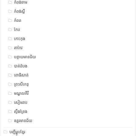
កំពង់ចាម
កំពង់ស្ពឺ
កំពត
កែប
កោះកុង
តាកែវ
បន្ទាយមានជ័យ
បាត់ដំបង
ពោធិសាត់
ព្រះសីហនុ
មណ្ឌលគីរី
សៀមរាប
ស្ទឹង​​ត្រែង
ឧត្ដរមានជ័យ
បញ្ជីម្ហូបខ្មែរ