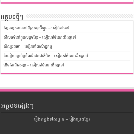
អត្ថបទថ្មីៗ
កំពូលអ្នកមាននៅទីក្រុងបាប៊ីឡូន – សៀវភៅអប់រំ
សីលធម៌នៅក្នុងសង្គមខ្មែរ – សៀវភៅចំណេះដឹងទូទៅ
សិល្បះចរចា – សៀវភៅពាណិជ្ជកម្ម
ទំលៀមទម្លាប់ប្រពៃណីជនជាតិចិន – សៀវភៅចំណេះដឹងទូទៅ
ដើមកំណើតអង្គរ – សៀវភៅចំណេះដឹងទូទៅ
អត្ថបទផ្សេងៗ
រឿងតម្លង់៧សន្តាន – រឿងព្រេងខ្មែរ