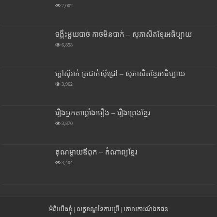
7,002
ចង្កឹះមួយបាច់ កាច់មិនបាក់ – សុភាសិតខ្មែរអធិប្បាយ
6,858
ក្តៅស៊ីរាក់ ត្រជាក់ស៊ីជ្រៅ – សុភាសិតខ្មែរអធិប្បាយ
3,962
រឿងអ្នកតាឃ្លាំងមឿង – រឿងព្រេងខ្មែរ
3,870
គុណម្តាយឪពុក – កំណាព្យខ្មែរ
3,404
អំពីយើងខ្ញុំ
|
លក្ខខណ្ឌនៃការប្រើ
|
គោលការណ៍ឯកជន