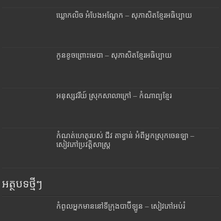
ឃ្លោកលិច អំបែងអណ្តែក – សុភាសិតខ្មែរអធិប្បាយ
កូនខូចព្រោះមេបា – សុភាសិតខ្មែរអធិប្បាយ
អនុស្សវរីយ៍ ស្រុកសាលាក្រៅ – កំណាព្យខ្មែរ
កំណត់ហេតុរបស់ ជីវ តាខ្វាន់ អំពីអ្នកស្រុកចេនឡា –
សៀវភៅប្រវត្តិសាស្រ្ត
អត្ថបទថ្មីៗ
កំពូលអ្នកមាននៅទីក្រុងបាប៊ីឡូន – សៀវភៅអប់រំ