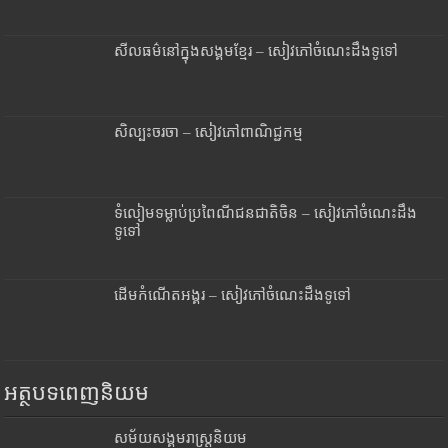
សីលធម៌នៅក្នុងសង្គមខ្មែរ – សៀវភៅចំណេះដឹងទូទៅ
សិល្បះចរចា – សៀវភៅពាណិជ្ជកម្ម
ទំលៀមទម្លាប់ប្រពៃណីជនជាតិចិន – សៀវភៅចំណេះដឹង
ទូទៅ
ដើមកំណើតអង្គរ – សៀវភៅចំណេះដឹងទូទៅ
អត្ថបទពេញនិយម
សម័យសង្គមរាស្រ្តនិយម