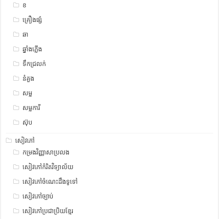
ខ
គ្រឿងផ្សំ
ឆា
ឆ្នាំងភ្លើង
ទឹកជ្រលក់
នំគួង
សម្ល
សម្លការី
ស៊ុប
សៀវភៅ
កម្រងវិញ្ញាសាប្រលង
សៀវភៅកំរិតវិទ្យាល័យ
សៀវភៅចំណេះដឹងទូទៅ
សៀវភៅច្បាប់
សៀវភៅប្រជាប្រិយខ្មែរ