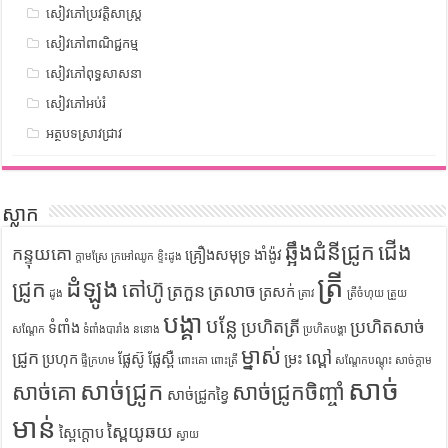
សៀវភៅប្រវត្តិសាស្រ្ត
សៀវភៅពាណិជ្ជកម្ម
សៀវភៅពុទ្ធសាសនា
សៀវភៅអប់រំ
អត្ថបទស្រាវជ្រាវ
ស្លាក
ឆ្អឹងជំនីជ្រូក
ជើង
កន្ទុយគោ
គ្រឿងសមុទ្រ
ងាំង៉ូវ
ក្តាមស្រែ
ក្រអៅឈូក
ខ្ទិះដូង
ត្រី
ដំឡូង
ជ្រូក
តៅហ៊ូ
ត្រកួន
ត្រលាច
ត្រសក់
ដូង
ត្រាវ
ត្រីចំហុយ
ត្រួយ
បង្គា
បន្លែ
ប្រហិតត្រី
ប្រហិតសាច់
ទំពាំង
សណ្តែក
ទំពាំងបារាំង
ននោង
ប្រហិតបង្គា
ម្នាស់
ជ្រូក
ល្ពៅ
ប្រហុក
ផ្លែស៊ូ
ផ្លែស្ពឺ
ម្រះ
ផ្ទីក្រហម
ពោះគោ
ពោះត្រី
សណ្តែកបណ្តុះ
សាច់ក្តាម
សាច់
សាច់ជ្រូក
សាច់គោ
សាច់ជ្រូកចិញ្ចាំ
សាច់ជ្រូកខ្វៃ
មាន់
ស្ពៃយូឆយ
ស្ពៃក្តោប
ស្វាយ