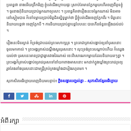
ប្រពន្ធ​ថា នាង​អើយ​ព្រឹក​មិញ ខ្ញុំ​បត់​ជើង​ក្រោយ​ផ្ទះ ស្រាប់​តែ​មាន​ក្អែក​មួយ​ហើរ​ចេញ​ពី​គូទ​ខ្ញុំ
។ ចូរ​នាង​កុំ​និយាយ​ប្រាប់​អ្នក​ណា​ឲ្យ​សោះ ។ ប្រពន្ធ​គិត​ថា​រឿង​នេះ​ចម្លែក​ណាស់ មិន​អាច​
នៅ​ស្ងៀម​បាន ក៏​ទៅ​ទម្លាយ​ប្រាប់​មិត្ត​ជិត​ស្និទ្ធ​ម្នាក់​ថា ប្ដី​ខ្ញុំ​បត់​ជើង​ចេញ​ក្អែក​ពីរ ។ មិត្ត​នោះ​
និយាយ​បន្ត​ថា ចេញ​ក្អែក​បី ។ ការ​និយាយ​ប្រាប់​គ្នា​បន្ត​បែប​នេះ បាន​កើន​ចំនួន​ឡើង​ដល់​ដប់
។
រឿង​នេះ​មិន​ស្ងាត់ ក៏​ទ្រង់​ជ្រាប​ដល់​ព្រះមហាក្សត្រ ។ ព្រះរាជា​ត្រាស់​បង្គាប់​ឲ្យ​នាំ​បុរស​នោះ​
ចូល​មក​គាល់ ។ ព្រះអង្គ​ត្រាស់​ដណ្ដឹង​សួរ​បុរស​នោះ ។ លុះ​ទ្រង់​ព្រះ​សណ្ដាប់​ហើយ ក៏​ឈ្វេង​
យល់​ថា បុរស​នេះ​មាន​ប្រាជ្ញា​ឆ្លាត​វាងវៃ​ណាស់ ចេះ​ពិសោធ​រក​កម្លាយ​ដែល​និយាយ​តៗ​គ្នា ។
ព្រះអង្គ​ក៏​ត្រាស់​បង្គាប់​ឲ្យ​រាជ​បុរស​ទៅ​នាំ​យក​ពាង​មាស​នោះ មក​ដាក់​ក្នុង​ឃ្លាំង​ព្រះរាជទ្រព្យ
រួច​តែង​តាំង​បុរស​នោះ​ជា​មន្ត្រី​គ្រប់​គ្រង​ឃ្លាំង​ជា​រៀង​រហូត​មក ។
សុភាសិតអធិប្បាយពេញនិយមបន្ទាប់៖
ក្តិចសង្អារបញ្ជល់គ្នា – សុភាសិតខ្មែរអធិប្បាយ
អំពី រក្សា