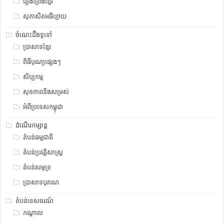
រឿងព្រេងខ្មែរ
សុភាសិតអធិប្បាយ
ចំណេះដឹងទូទៅ
ប្រាសាទខ្មែរ
ពិធីបុណ្យផ្សេងៗ
សិប្បកម្ម
សុខភាពនិងសម្រស់
អំពីប្រទេសកម្ពុជា
ដំណើរកម្សាន្ត
តំបន់ធម្មជាតិ
តំបន់ប្រវត្តិសាស្រ្ត
តំបន់សមុទ្រ
ប្រាសាទបុរាណ
តំបន់ទេសចរណ៍
កណ្តាល