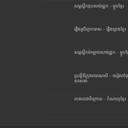
សម្លស្លឹកងុបសាច់ជ្រូក – ម្ហូបខ្មែរ
រឿងស្រីក្ងោកមាស – រឿងព្រេងខ្មែរ
សម្លស្លឹកម៉ាឡាបាសាច់ជ្រូក – ម្ហូបខ្ម
ប្រវត្តិទីក្រុងពារាណសី – សៀវភៅពុទ
សាសនា
រកផលជាតិក្រោយ – កំណាព្យខ្មែរ