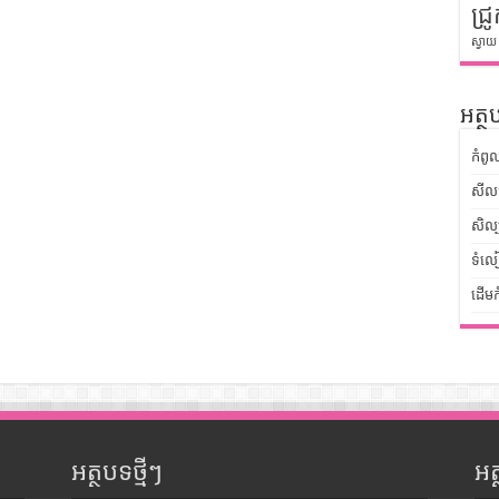
ជ្រូ
ស្វាយ
អត្ថប
កំពូ
សីលធ
សិល្
ទំលៀ
ដើមក
អត្ថបទថ្មីៗ
អ