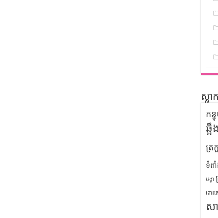
ស្លា
កន្
ឆ្អ
ត្រក
ទំពា
បង្គា
ពោះគ
សា