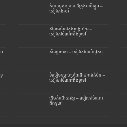
កំពូលអ្នកមាននៅទីក្រុងបាប៊ីឡូន –
សៀវភៅអប់រំ
សីលធម៌នៅក្នុងសង្គមខ្មែរ –
សៀវភៅចំណេះដឹងទូទៅ
ែរ
សិល្បះចរចា – សៀវភៅពាណិជ្ជកម្ម
្ធ
ទំលៀមទម្លាប់ប្រពៃណីជនជាតិចិន –
សៀវភៅចំណេះដឹងទូទៅ
ដើមកំណើតអង្គរ – សៀវភៅចំណេះ
ដឹងទូទៅ