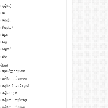
គ្រឿងផ្សំ
ឆា
ឆ្នាំងភ្លើង
ទឹកជ្រលក់
នំគួង
សម្ល
សម្លការី
ស៊ុប
សៀវភៅ
កម្រងវិញ្ញាសាប្រលង
សៀវភៅកំរិតវិទ្យាល័យ
សៀវភៅចំណេះដឹងទូទៅ
សៀវភៅច្បាប់
សៀវភៅប្រជាប្រិយខ្មែរ
សៀវភៅប្រវត្តិសាស្រ្ត