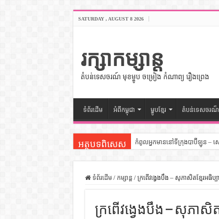
SATURDAY , AUGUST 8 2026
រក្សាកម្សាន្ត
តំបន់ទេសចរណ៍ មុខម្ហូប ចម្រៀង កំណាព្យ រឿងព្រេង
ទំព័រដើម
អំពីកម្ពុជា
ម្ហូបខ្មែរ
តំបន់ទេសចរណ៏
កំពូលអ្នកមាននៅទីក្រុងបាប៊ីឡូន – 
អត្ថបទពិសេស
សីលធម៌នៅក្នុងសង្គមខ្មែរ – សៀវភ
សិល្បះចរចា – សៀវភៅពាណិជ្ជកម្ម
ទំព័រដើម
/
កម្សាន្ត
/
ក្រពើវង្វេងបឹង – សុភាសិតខ្មែរអធិប្
ទំលៀមទម្លាប់ប្រពៃណីជនជាតិចិន 
ក្រពើវង្វេងបឹង – សុភាសិត
ដើមកំណើតអង្គរ – សៀវភៅចំណេះដឹ