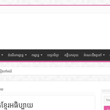
ដំណើរកម្សាន្ត
កម្សាន្ត
បច្ចេកវិទ្យា
គន្លឹះរកលុយ
ចំណេះដឹងទូទៅ
សៀវភៅអប់រំ
ៅចំណេះដឹងទូទៅ
បាយ
– សៀវភៅចំណេះដឹងទូទៅ
ខ្មែរអធិប្បាយ
ងទូទៅ