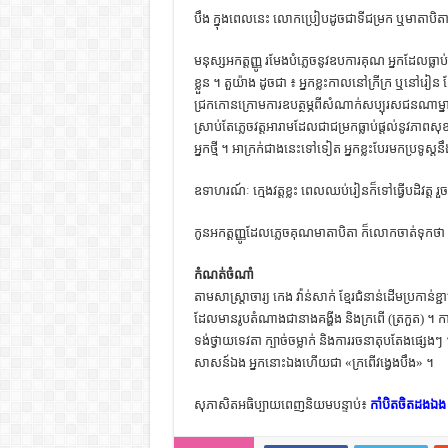
បឹង ក្នុង​ពេល​នេះ លោក​ប្រៀប​ដូច​ជា​ទី​ជម្រក ឬ​មាតា​ប
មនុស្ស​អកត្តញ្ញូ រមែង​បំភ្លេច​នូវ​ឧបការគុណ អ្នក​ដែល​ធ្លាប់​ចិញ្
ខ្លួន ។ តួយ៉ាង ដូចជា ៖ អ្នក​ខ្លះ​កាល​នៅ​ក្រីក្រ ឬ​នៅ​រៀន
ជ្រក​កោន​ក្រោម​ការ​ឧបត្ថម្ភ​ពី​សំណាក់​សប្បុរស​ជន​ណា​ម្
ស្រាប់​តែ​ភ្លេច​វត្ត​អារាម​ដែល​ជា​ជម្រក​ធ្លាប់​ផ្ដល់​នូវ​ភាព
អ្នក​ថ្មី ។ អាក្រក់​ជាង​នេះ​ទៅ​ទៀត អ្នក​ខ្លះ​បែរ​មក​ប្រទូស្
ឧទាហរណ៍ៈ ក្មេង​វត្ត​ខ្លះ ពេល​ឈប់​រៀន​ក៏​ទៅ​ធ្វើ​បដិវត្ត រួច
កូន​អកត្តញ្ញូ​ដែល​ភ្លេច​គុណ​មាតា​បិតា ​ក៏​លោក​ចាត់​ទុក​ថា ជ
កំណត់​ចំណាំ
តាម​សាស្ត្រាចារ្យ កេង វ៉ាន់សាក់ ខ្មែរ​ជំនាន់​ដើម​ប្រកាន់​ខ្ជា
ដែល​មាន​រូប​តំណាង​ជា​នាងគង្ហីង និង​ក្រពើ (ត្រកួត) ។ កា
ទង់​ថ្វាយ​ទេវតា ក្បាច់​ចម្លាក់ និង​ការ​រចនា​តុបតែង​ផ្សេងៗ ។ នៅ
សាសន៍​ឯង អ្នក​នោះ​ឯង​ហើយ​ជា​ «ក្រពើ​វង្វេង​បឹង» ។
សុភាសិតអធិប្បាយពេញនិយមបន្ទាប់៖
កាំបិតចិតដងឯង 