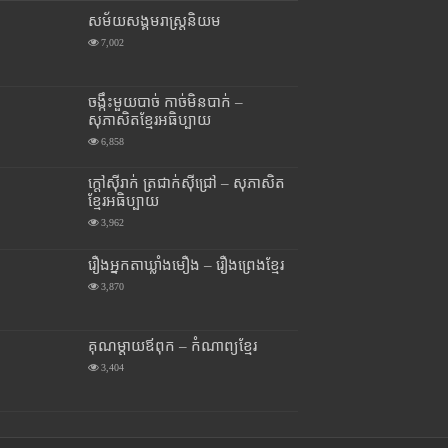
សម័យសង្គមរាស្រ្តនិយម
7,002
ចង្កឹះមួយបាច់ កាច់មិនបាក់ –
សុភាសិតខ្មែរអធិប្បាយ
6,858
ក្តៅស៊ីរាក់ ត្រជាក់ស៊ីជ្រៅ – សុភាសិត
ខ្មែរអធិប្បាយ
3,962
រឿងអ្នកតាឃ្លាំងមឿង – រឿងព្រេងខ្មែរ
3,870
គុណម្តាយឪពុក – កំណាព្យខ្មែរ
3,404