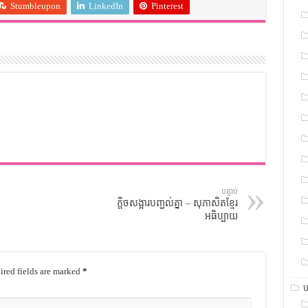
Stumbleupon
LinkedIn
Pinterest
បន្ទាប់
ក្តិចសង្អារបញ្ជល់គ្នា – សុភាសិតខ្មែរ
អធិប្បាយ
red fields are marked
*
ប