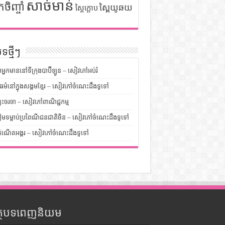
សាច់មាន់
កចិញ្ចាំ
ស្ពៃយូឆយ
ស្ពៃក្តោប
ទថ្មីៗ
លអ្នកមាននៅទីក្រុងបាប៊ីឡូន – សៀវភៅអប់រំ
ម៌នៅក្នុងសង្គមខ្មែរ – សៀវភៅចំណេះដឹងទូទៅ
បះចរចា – សៀវភៅពាណិជ្ជកម្ម
មទម្លាប់ប្រពៃណីជនជាតិចិន – សៀវភៅចំណេះដឹងទូទៅ
ំណើតអង្គរ – សៀវភៅចំណេះដឹងទូទៅ
ត្ថបទពេញនិយម