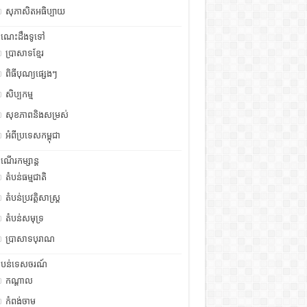
សុភាសិតអធិប្បាយ
ំណេះដឹងទូទៅ
ប្រាសាទខ្មែរ
ពិធីបុណ្យផ្សេងៗ
សិប្បកម្ម
សុខភាពនិងសម្រស់
អំពីប្រទេសកម្ពុជា
ំណើរកម្សាន្ត
តំបន់ធម្មជាតិ
តំបន់ប្រវត្តិសាស្រ្ត
តំបន់សមុទ្រ
ប្រាសាទបុរាណ
ំបន់ទេសចរណ៍
កណ្តាល
កំពង់ចាម