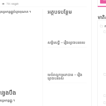
ជ្រាវ
701 ទស្សនា
ចំណេះដឹងទូទៅ
អត្ថបទបន្ថែម
្ស​អកត្តញ្ញូ​បំភ្លេច​គុណ​គេ ។
មាតិ
ូទៅ
ក
ទស្រាវជ្រាវ
ៀវភៅចំណេះដឹងទូទៅ
សម្តីសេដ្ឋី – រឿងព្រេងបរទេស
មេទ័ពល្អកម្ររកបាន – រឿង
ព្រេងបរទេស
ង្វេងបឹង
្ស​អកត្តញ្ញូ ។