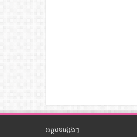
អត្ថបទផ្សេងៗ