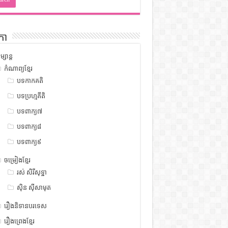
កា
ម្សាន្ត
កំណាព្យខ្មែរ
បទកាកគតិ
បទប្រហ្មគីតិ
បទពាក្យ៧
បទពាក្យ៨
បទពាក្យ៩
ចម្រៀងខ្មែរ
រស់ សិរីសុទ្ឋា
ស៊ិន ស៊ីសាមុត
រឿងនិទានបរទេស
រឿងព្រេងខ្មែរ