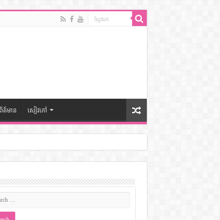
ព័ត៍មាន
សៀវភៅ