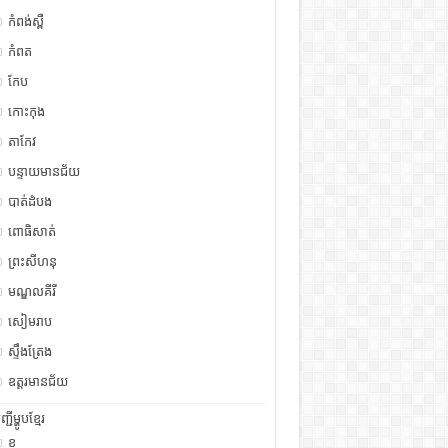
កំពង់ស្ពឺ
កំពត
កែប
កោះកុង
តាកែវ
បន្ទាយមានជ័យ
បាត់ដំបង
ពោធិសាត់
ព្រះសីហនុ
មណ្ឌលគីរី
សៀមរាប
ស្ទឹង​​ត្រែង
ឧត្ដរមានជ័យ
ញ្ជីម្ហូបខ្មែរ
ខ