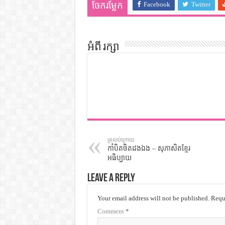
Facebook
Twitter
ចែករម្លែក
អំពី រក្សា
ត្រលប់ក្រោយ
កាំបិតចិតដងឯង – សុភាសិតខ្មែរ
អធិប្បាយ
Leave a Reply
Your email address will not be published.
Requi
Comment
*