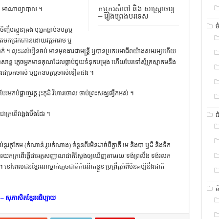
កម្មករសំពៅ និង សាស្រ្តាចារ្យ
ិតា អាណា​ព្យាបាល ។
– រឿងព្រេងបរទេស
ច
ចឹម​ស្ងួន​គ្រង ឬ​អ្នក​ធ្លាប់​ឧបត្ថម្ភ​
 តែ​មក​ជ្រក​កោន​ដោយ​វត្ត​អារាម ឬ​
នាក់ ។ លុះ​ដល់​រៀន​ចប់ មាន​មុខងារ​ជា​មន្ត្រី ឬ​បាន​ប្រកប​អាជីព​យ៉ាង​សមរម្យ​ហើយ
​សុខសាន្ត ភ្លេច​អ្នក​មាន​គុណ​ដែល​ធ្លាប់​ជួយ​ទំនុក​បម្រុង ហើយ​បែរ​ទៅ​ស្ម័គ្រ​ស្មាគម​នឹង​
ត​នឹង​ជម្រក​ចាស់ ឬ​អ្នក​ឧបត្ថម្ភ​ចាស់​ទៀត​ផង ។
​បែរ​មក​បំផ្លាញ​វត្ត រុះ​កុដិ វិហារ​ចោល ចាប់​ព្រះសង្ឃ​ផ្សឹក​អស់ ។
ា​ក្រពើ​វង្វេង​បឹង​ដែរ ។
ដ
ប់​នូវ​តូតែម (កំណាន់ រូប​តំណាង) ​ចំនួន​ពីរ​មិន​ដាច់​ពី​គ្នា​គឺ មេ និង​បា ឬ​ដី និង​ទឹក
រ​យក​ក្រពើ​ធ្វើ​ជា​អត្តសញ្ញាណ​ជាតិ​ស្ដែង​ឲ្យ​ឃើញ​តាម​រយៈ​ទង់​ព្រលឹង ទង់​រលក
​ពេល​ជន​ខ្មែរ​ណា​ម្នាក់​ភ្លេច​ជាតិ​កំណើត​ខ្លួន ប្រព្រឹត្ត​អំពី​មិន​គប្បី​នឹង​ជាតិ​
ត
– សុភាសិតខ្មែរអធិប្បាយ