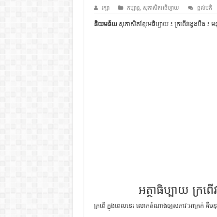
ដើមកំណើតជនជាតិខ្មែរ – អត្ថបទស្រាវ
រក្សា
កម្សាន្ត
,
សុភាសិតអធិប្បាយ
ផ្តល់មតិ
ទំនាក់ទំនងកម្ពុជានិងចិន – សៀវភៅ
និយមន័យ
សុភាសិតខ្មែរអធិប្បាយ ៖ ក្រពើវង្វេងបឹង ៖ មនុស
ព្រះបាទធម្មិក – សៀវភៅចំណេះដឹងទ
រដ្ឋបាល និង រដ្ឋបាលវិមជ្ឈការ – អត្ថប
ការស្វែងយល់អំពី ល្ខោនខោល – ស
អត្ថាធិប្បាយ ក្រពើវ
ក្រពើ ក្នុង​ពេល​នេះ លោក​តំណាង​ឲ្យ​សភាវៈ​អាក្រក់ គឺ​មនុស