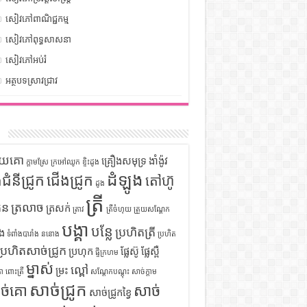
សៀវភៅពាណិជ្ជកម្ម
សៀវភៅពុទ្ធសាសនា
សៀវភៅអប់រំ
អត្ថបទស្រាវជ្រាវ
ក
ទុយគោ
គ្រឿងសមុទ្រ
ងាំង៉ូវ
ក្តាមស្រែ
ក្រអៅឈូក
ខ្ទិះដូង
ដំឡូង
ឹងជំនីជ្រូក
ជើងជ្រូក
តៅហ៊ូ
ដូង
ត្រី
ួន
ត្រលាច
ត្រសក់
ត្រាវ
ត្រីចំហុយ
ត្រួយសណ្តែក
បង្គា
បន្លែ
ប្រហិតត្រី
ំង
ទំពាំងបារាំង
ននោង
ប្រហិត
ប្រហិតសាច់ជ្រូក
ប្រហុក
ផ្លែស៊ូ
ផ្លែស្ពឺ
ផ្ទីក្រហម
ម្នាស់
ល្ពៅ
ម្រះ
ោ
ពោះត្រី
សណ្តែកបណ្តុះ
សាច់ក្តាម
សាច់ជ្រូក
ច់គោ
សាច់
សាច់ជ្រូកខ្វៃ