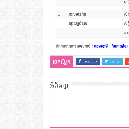
ហប
៤
បុរសមានភ័ព្វ
សំ
មង្គលខ្ពង់ខ្ពស់
ស័
ឧត្
កំណាព្យពេញនិយមបន្ទាប់ ៖
ឧត្តមស្វាមី – កំណាព្យខ្មែរ
Facebook
Twitter
ចែករម្លែក
អំពី រក្សា