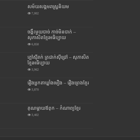
សម័យសង្គមរាស្រ្តនិយម
7,002
ចង្កឹះមួយបាច់ កាច់មិនបាក់ –
សុភាសិតខ្មែរអធិប្បាយ
6,858
ក្តៅស៊ីរាក់ ត្រជាក់ស៊ីជ្រៅ – សុភាសិត
ខ្មែរអធិប្បាយ
3,962
រឿងអ្នកតាឃ្លាំងមឿង – រឿងព្រេងខ្មែរ
3,870
គុណម្តាយឪពុក – កំណាព្យខ្មែរ
3,402