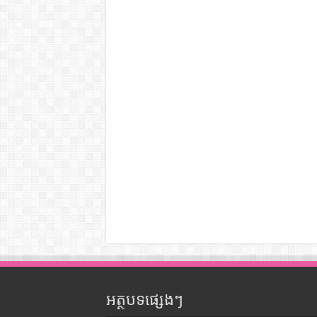
អត្ថបទផ្សេងៗ