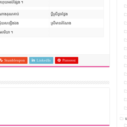
់ហុយអស់ផ្សែង ។
ណាងគុណគាប់
ប្តីស្រីដូចថ្លែង
ក្តិយសឡើងឯង
ស្រីមានតំណែង
តមភរិយា ។
Stumbleupon
LinkedIn
Pinterest
ប