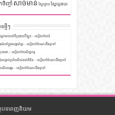
សាច់មាន់
កចិញ្ចាំ
ស្ពៃយូឆយ
ស្ពៃក្តោប
ទថ្មីៗ
លអ្នកមាននៅទីក្រុងបាប៊ីឡូន – សៀវភៅអប់រំ
ម៌នៅក្នុងសង្គមខ្មែរ – សៀវភៅចំណេះដឹងទូទៅ
បះចរចា – សៀវភៅពាណិជ្ជកម្ម
មទម្លាប់ប្រពៃណីជនជាតិចិន – សៀវភៅចំណេះដឹងទូទៅ
ំណើតអង្គរ – សៀវភៅចំណេះដឹងទូទៅ
ត្ថបទពេញនិយម