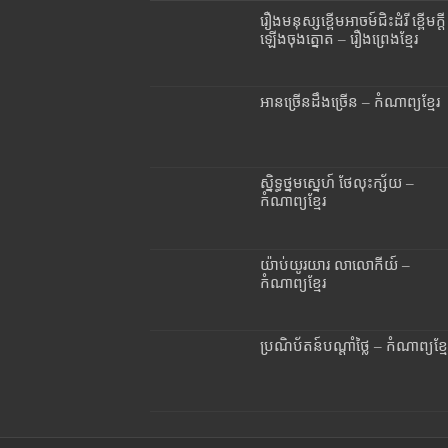
រឿងមនុស្សខ្ពើមអាចម៍ជិះដំរី ខ្ពើមក្តី
ឡើងចុងត្នោត – រឿងព្រេងខ្មែរ
អានច្រើនដឹងច្រើន – កំណាព្យខ្មែរ
ស្និទ្ធថ្នមស្នេហ៍ ថែលុះក្ស័យ –
កំណាព្យខ្មែរ
យ៉ាប់យូរយារ លាលោកីយ៍ –
កំណាព្យខ្មែរ
ប្រណិប័តន៍បណ្តាំថ្លៃ – កំណាព្យខ្មែ