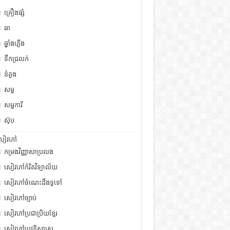
គ្រឿងផ្សំ
ឆា
ឆ្នាំងភ្លើង
ទឹកជ្រលក់
នំគួង
សម្ល
សម្លការី
ស៊ុប
សៀវភៅ
កម្រងវិញ្ញាសាប្រលង
សៀវភៅកំរិតវិទ្យាល័យ
សៀវភៅចំណេះដឹងទូទៅ
សៀវភៅច្បាប់
សៀវភៅប្រជាប្រិយខ្មែរ
សៀវភៅប្រវត្តិសាស្រ្ត