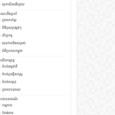
សុភាសិតអធិប្បាយ
ំណេះដឹងទូទៅ
ប្រាសាទខ្មែរ
ពិធីបុណ្យផ្សេងៗ
សិប្បកម្ម
សុខភាពនិងសម្រស់
អំពីប្រទេសកម្ពុជា
ំណើរកម្សាន្ត
តំបន់ធម្មជាតិ
តំបន់ប្រវត្តិសាស្រ្ត
តំបន់សមុទ្រ
ប្រាសាទបុរាណ
ំបន់ទេសចរណ៍
កណ្តាល
កំពង់ចាម