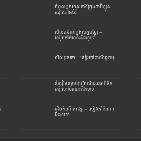
កំពូលអ្នកមាននៅទីក្រុងបាប៊ីឡូន –
សៀវភៅអប់រំ
សីលធម៌នៅក្នុងសង្គមខ្មែរ –
សៀវភៅចំណេះដឹងទូទៅ
សិល្បះចរចា – សៀវភៅពាណិជ្ជកម្ម
ទំលៀមទម្លាប់ប្រពៃណីជនជាតិចិន –
សៀវភៅចំណេះដឹងទូទៅ
រ
ដើមកំណើតអង្គរ – សៀវភៅចំណេះ
ដឹងទូទៅ