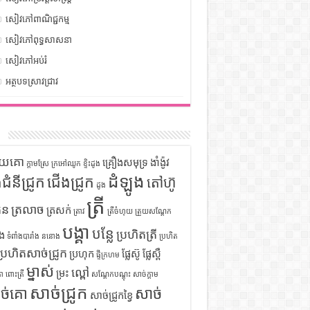
សៀវភៅពាណិជ្ជកម្ម
សៀវភៅពុទ្ធសាសនា
សៀវភៅអប់រំ
អត្ថបទស្រាវជ្រាវ
ក
ទុយគោ
គ្រឿងសមុទ្រ
ងាំង៉ូវ
ក្តាមស្រែ
ក្រអៅឈូក
ខ្ទិះដូង
ដំឡូង
ឹងជំនីជ្រូក
ជើងជ្រូក
តៅហ៊ូ
ដូង
ត្រី
ួន
ត្រលាច
ត្រសក់
ត្រាវ
ត្រីចំហុយ
ត្រួយសណ្តែក
បង្គា
បន្លែ
ប្រហិតត្រី
ំង
ទំពាំងបារាំង
ននោង
ប្រហិត
ប្រហិតសាច់ជ្រូក
ប្រហុក
ផ្លែស៊ូ
ផ្លែស្ពឺ
ផ្ទីក្រហម
ម្នាស់
ល្ពៅ
ម្រះ
ោ
ពោះត្រី
សណ្តែកបណ្តុះ
សាច់ក្តាម
សាច់ជ្រូក
ច់គោ
សាច់
សាច់ជ្រូកខ្វៃ