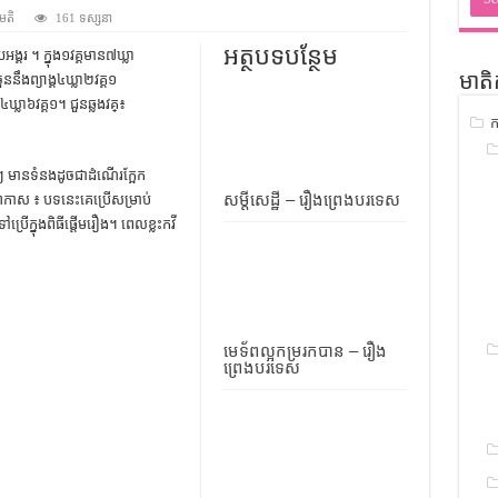
ជ្រាវ
់មតិ
161 ទស្សនា
ចំណេះដឹងទូទៅ
អត្ថបទបន្ថែម
គរ ។ ក្នុង១វគ្គមាន៧ឃ្លា
 ចួននឹងព្យាង្គ៤ឃ្លា២វគ្គ១
មាតិ
ូទៅ
្គ៤ឃ្លា៦វគ្គ១។ ជួនឆ្លងវគ្៖
ក
ទស្រាវជ្រាវ
ៀវភៅចំណេះដឹងទូទៅ
ើនៗ មានទំនងដូចជា​ដំណើរក្អែក
សម្តីសេដ្ឋី – រឿងព្រេងបរទេស
ាកាស ៖ បទនេះគេប្រើសម្រាប់
រើក្នុងពិធីផ្តើមរឿង។ ពេលខ្លះ​កវី​
​
មេទ័ពល្អកម្ររកបាន – រឿង
ព្រេងបរទេស