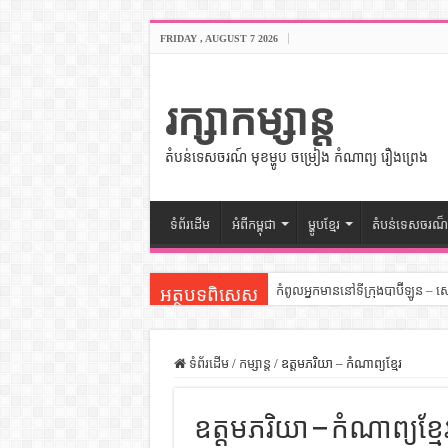
FRIDAY , AUGUST 7 2026
រក្សាកម្សាន្ត
តំបន់ទេសចរណ៍ មុខម្ហូប ចម្រៀង កំណាព្យ រឿងព្រេង
ទំព័រដើម
អំពីកម្ពុជា
ម្ហូបខ្មែរ
តំបន់ទេសចរណ៏
កំពូលអ្នកមាននៅទីក្រុងបាប៊ីឡូន – 
អត្ថបទពិសេស
សីលធម៌នៅក្នុងសង្គមខ្មែរ – សៀវភ
សិល្បះចរចា – សៀវភៅពាណិជ្ជកម្ម
ទំព័រដើម
/
កម្សាន្ត
/
ឧត្តមភរិយា – កំណាព្យខ្មែរ
ទំលៀមទម្លាប់ប្រពៃណីជនជាតិចិន 
ឧត្តមភរិយា – កំណាព្យខ្មែ
ដើមកំណើតអង្គរ – សៀវភៅចំណេះដឹ