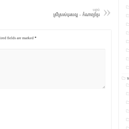
បន្ទាប់
ស្រីស្រស់បុរសល្អ – កំណាព្យខ្មែរ
red fields are marked
*