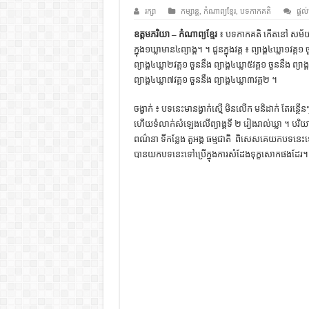
ដើមកំណើតជនជាតិខ្មែរ – អត្ថបទស្រាវ
រក្សា
កម្សាន្ត
,
កំណាព្យខ្មែរ
,
បទកាកគតិ
ផ្តល
ទំនាក់ទំនងកម្ពុជានិងចិន – សៀវភៅ
ឧត្តមភរិយា – កំណាព្យខ្មែរ
៖ បទកាកគតិ កើតនៅ សម័យអង្
ក្នុង១ឃ្លាមាន៤ព្យាង្គ។ ។ ជួនក្នុងវគ្គ ៖ ព្យាង្គ៤ឃ្លា១វគ្គ១
ព្រះបាទធម្មិក – សៀវភៅចំណេះដឹងទ
ព្យាង្គ៤ឃ្លា២វគ្គ១ ចួននឹង ព្យាង្គ៤ឃ្លា៥វគ្គ១ ចួននឹង ព្យាង
រដ្ឋបាល និង រដ្ឋបាលវិមជ្ឈការ – អត្ថប
ព្យាង្គ៤ឃ្លា៧វគ្គ១ ចួននឹង ព្យាង្គ៤ឃ្លា៣វគ្គ២ ។
ការស្វែងយល់អំពី ល្ខោនខោល – ស
ចង្វាក់ ៖ បទនេះមានង្វាក់ស្មើ មិនលើក មនិដាក់ តែរន្ថ
ហើយទំលាក់សំឡេងលើព្យាង្គទី ២ រៀងរាល់ឃ្លា ។ បរិយ
ពណ៌នា ទីកន្លែង តួអង្គ ធម្មជាតិ ​​ ពិសេសគេយក​បទនេះទៅប្
បាន​យក​បទ​នេះ​ទៅ​ប្រើ​ក្នុង​ការ​សំដែង​ទុក្ខ​សោក​ផង​ដែរ​។ 