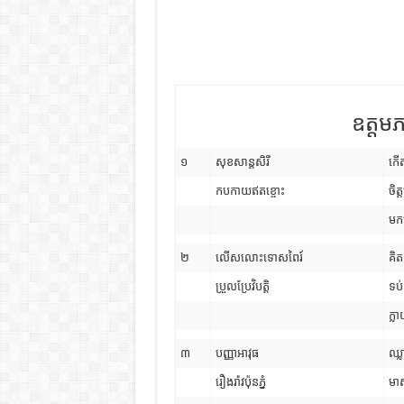
ឧត្តមភ
១
សុខសាន្តសិរី
កើត
កបកាយឥតខ្ចោះ
ចិត្
មកម
២
លើសលោះទោសពៃរ៍
គិ
ប្រួលប្រែវិបត្តិ
ទប់
ក្
៣
បញ្ញាអាវុធ
ឈ្
រឿងរ៉ាវប៉ុនភ្នំ
មាស