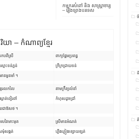
កម្មករសំពៅ និង សាស្រ្តាចារ្យ
– រឿងព្រេងបរទេស
ច
រិយា – កំណាព្យខ្មែរ
កបពីស្រី
ពាក្យផ្អែមប្រពន្ធ
តស្មោះទន់ភ្លន់
ក្រីក្រជ្រាយទន់
ដ
ានមួនមាំ ។
តគូរលកលៃ
តាមក្រឹត្យលំនាំ
ស្កាត់ពៀរពាំ
កំហុសដូចជ្រាំ
លាយជាឱសថ ។
ត
លាសវៃមោះមុត
ស្រីមានអំណត់
មុំសង្កត់
ភ្លើងភ្លៀងខ្សោយខ្សត់