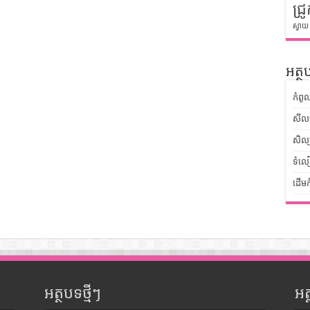
ជ្រូ
ស្វាយ
អត្ថប
កំពូ
សីលធ
សិល្
ទំលៀ
ដើមក
អត្ថបទថ្មីៗ
អ