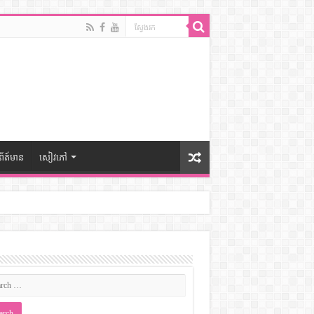
ព័ត៍មាន
សៀវភៅ