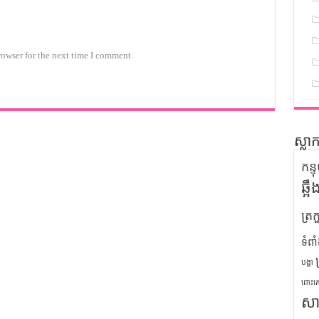
rowser for the next time I comment.
ស្លា
កន្
ឆ្អ
ត្រក
ទំពា
បង្គា
ពោះគ
សា