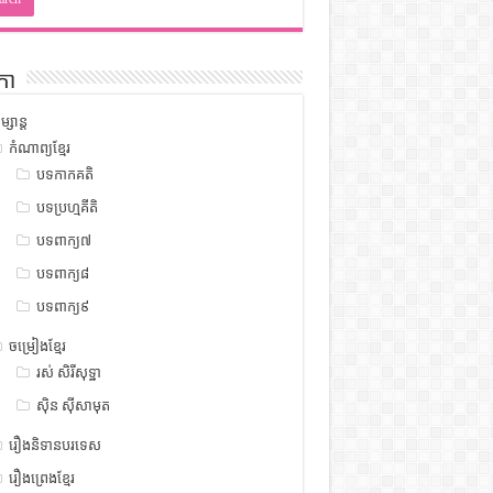
កា
ម្សាន្ត
កំណាព្យខ្មែរ
បទកាកគតិ
បទប្រហ្មគីតិ
បទពាក្យ៧
បទពាក្យ៨
បទពាក្យ៩
ចម្រៀងខ្មែរ
រស់ សិរីសុទ្ឋា
ស៊ិន ស៊ីសាមុត
រឿងនិទានបរទេស
រឿងព្រេងខ្មែរ