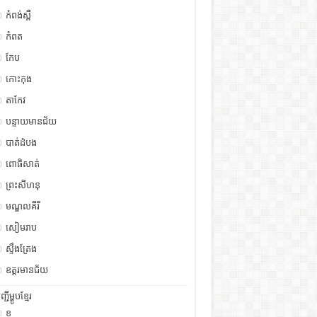
កំពង់ស្ពឺ
កំពត
កែប
កោះកុង
តាកែវ
បន្ទាយមានជ័យ
បាត់ដំបង
ពោធិសាត់
ព្រះសីហនុ
មណ្ឌលគីរី
សៀមរាប
ស្ទឹង​​ត្រែង
ឧត្ដរមានជ័យ
ញ្ជីម្ហូបខ្មែរ
ខ