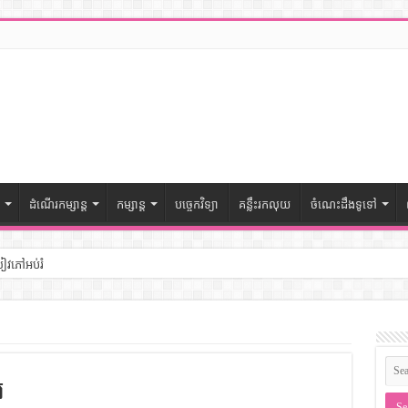
ដំណើរកម្សាន្ត
កម្សាន្ត
បច្ចេកវិទ្យា
គន្លឹះរកលុយ
ចំណេះដឹងទូទៅ
សៀវភៅអប់រំ
ៅចំណេះដឹងទូទៅ
– សៀវភៅចំណេះដឹងទូទៅ
រ
ងទូទៅ