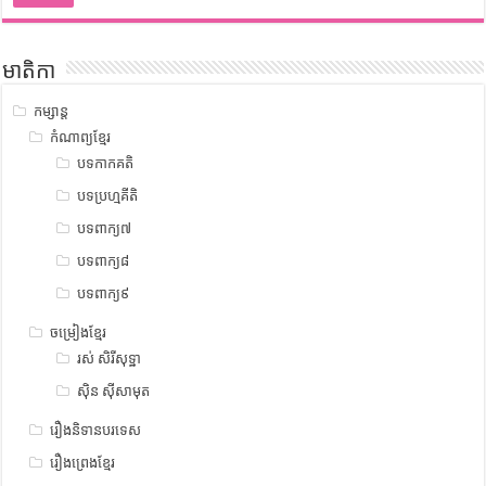
មាតិកា
កម្សាន្ត
កំណាព្យខ្មែរ
បទកាកគតិ
បទប្រហ្មគីតិ
បទពាក្យ៧
បទពាក្យ៨
បទពាក្យ៩
ចម្រៀងខ្មែរ
រស់ សិរីសុទ្ឋា
ស៊ិន ស៊ីសាមុត
រឿងនិទានបរទេស
រឿងព្រេងខ្មែរ