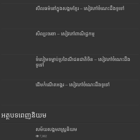
សីលធម៌នៅក្នុងសង្គមខ្មែរ – សៀវភៅចំណេះដឹងទូទៅ
សិល្បះចរចា – សៀវភៅពាណិជ្ជកម្ម
ទំលៀមទម្លាប់ប្រពៃណីជនជាតិចិន – សៀវភៅចំណេះដឹង
ទូទៅ
ដើមកំណើតអង្គរ – សៀវភៅចំណេះដឹងទូទៅ
អត្ថបទពេញនិយម
សម័យសង្គមរាស្រ្តនិយម
7,002