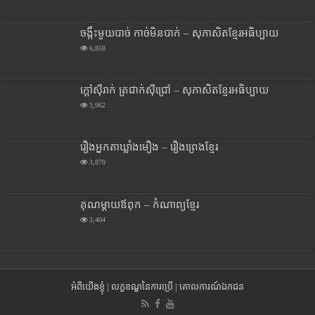
ចង្កឹះមួយបាច់ កាច់មិនបាក់ – សុភាសិតខ្មែរអធិប្បាយ
6,858
ក្តៅស៊ីរាក់ ត្រជាក់ស៊ីជ្រៅ – សុភាសិតខ្មែរអធិប្បាយ
3,962
រឿងអ្នកតាឃ្លាំងមឿង – រឿងព្រេងខ្មែរ
3,870
គុណម្តាយឪពុក – កំណាព្យខ្មែរ
3,404
អំពីយើងខ្ញុំ
|
លក្ខខណ្ឌនៃការប្រើ
|
គោលការណ៍ឯកជន