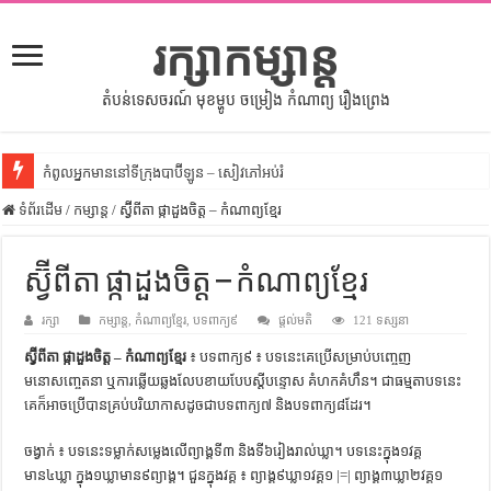
រក្សាកម្សាន្ត
តំបន់ទេសចរណ៍ មុខម្ហូប ចម្រៀង កំណាព្យ រឿងព្រេង
កំពូលអ្នកមាននៅទីក្រុងបាប៊ីឡូន – សៀវភៅអប់រំ
ទំព័រដើម
សីលធម៌នៅក្នុងសង្គមខ្មែរ – សៀវភៅចំណេះដឹងទូទៅ
/
កម្សាន្ត
/
ស្វ៊ីពីតា ផ្កាដួងចិត្ត – កំណាព្យខ្មែរ
សិល្បះចរចា – សៀវភៅពាណិជ្ជកម្ម
ស្វ៊ីពីតា ផ្កាដួងចិត្ត – កំណាព្យខ្មែរ
ទំលៀមទម្លាប់ប្រពៃណីជនជាតិចិន – សៀវភៅចំណេះដឹងទូទៅ
រក្សា
ដើមកំណើតអង្គរ – សៀវភៅចំណេះដឹងទូទៅ
កម្សាន្ត
,
កំណាព្យខ្មែរ
,
បទពាក្យ៩
ផ្តល់មតិ
121 ទស្សនា
ស្វ៊ីពីតា ផ្កាដួងចិត្ត – កំណាព្យខ្មែរ
៖ បទពាក្យ៩ ៖ បទនេះគេប្រើសម្រាប់បញ្ចេញ
ដើមកំណើតជនជាតិខ្មែរ – អត្ថបទស្រាវជ្រាវ
មនោសញ្ចេតនា ឬការឆ្លើយឆ្លងលែបខាយបែបស្ដីបន្ទោស គំហកគំហឹន។ ជាធម្មតាបទនេះ
ទំនាក់ទំនងកម្ពុជានិងចិន – សៀវភៅចំណេះដឹងទូទៅ
គេក៏អាចប្រើបានគ្រប់បរិយាកាសដូចជាបទពាក្យ៧ និងបទពាក្យ៨ដែរ។
ព្រះបាទធម្មិក – សៀវភៅចំណេះដឹងទូទៅ
ចង្វាក់ ៖ បទនេះទម្លាក់សម្លេងលើព្យាង្គទី៣ និងទី៦រៀងរាល់ឃ្លា។ បទនេះក្នុង១វគ្គ
រដ្ឋបាល និង រដ្ឋបាលវិមជ្ឈការ – អត្ថបទស្រាវជ្រាវ
មាន៤ឃ្លា ក្នុង១ឃ្លាមាន៩ព្យាង្គ។ ជួនក្នុងវគ្គ ៖ ព្យាង្គ៩ឃ្លា១វគ្គ១ |=| ព្យាង្គ៣ឃ្លា២វគ្គ១