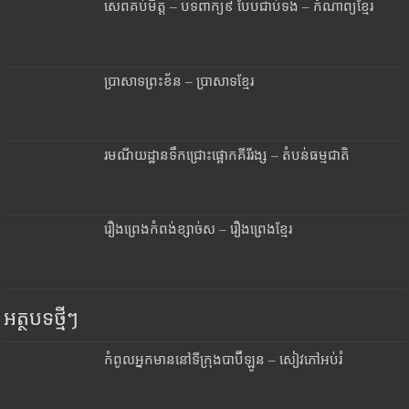
សេពគប់មិត្ត – បទពាក្យ៩ បែបជាប់ទង – កំណាព្យខ្មែរ
ប្រាសាទព្រះខ័ន – ប្រាសាទខ្មែរ
រមណីយដ្ឋានទឹកជ្រោះផ្អោកគីរីរង្ស – តំបន់ធម្មជាតិ
រឿងព្រេងកំពង់ខ្សាច់ស – រឿងព្រេងខ្មែរ
អត្ថបទថ្មីៗ
កំពូលអ្នកមាននៅទីក្រុងបាប៊ីឡូន – សៀវភៅអប់រំ