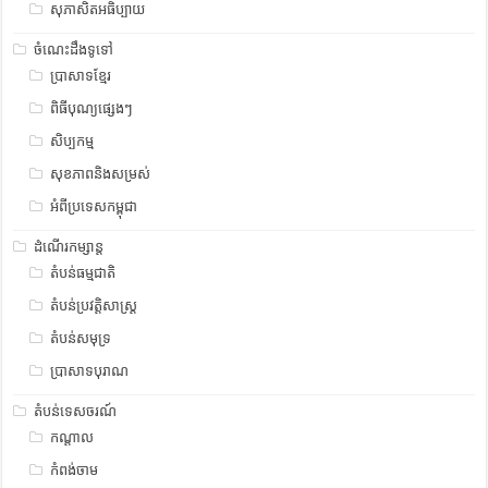
សុភាសិតអធិប្បាយ
ចំណេះដឹងទូទៅ
ប្រាសាទខ្មែរ
ពិធីបុណ្យផ្សេងៗ
សិប្បកម្ម
សុខភាពនិងសម្រស់
អំពីប្រទេសកម្ពុជា
ដំណើរកម្សាន្ត
តំបន់ធម្មជាតិ
តំបន់ប្រវត្តិសាស្រ្ត
តំបន់សមុទ្រ
ប្រាសាទបុរាណ
តំបន់ទេសចរណ៍
កណ្តាល
កំពង់ចាម