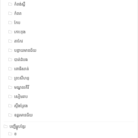
កំពង់ស្ពឺ
កំពត
កែប
កោះកុង
តាកែវ
បន្ទាយមានជ័យ
បាត់ដំបង
ពោធិសាត់
ព្រះសីហនុ
មណ្ឌលគីរី
សៀមរាប
ស្ទឹង​​ត្រែង
ឧត្ដរមានជ័យ
បញ្ជីម្ហូបខ្មែរ
ខ