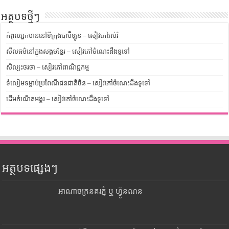
អត្ថបទថ្មីៗ
កំពូលអ្នកមាននៅទីក្រុងបាប៊ីឡូន – សៀវភៅអប់រំ
សីលធម៌នៅក្នុងសង្គមខ្មែរ – សៀវភៅចំណេះដឹងទូទៅ
សិល្បះចរចា – សៀវភៅពាណិជ្ជកម្ម
ទំលៀមទម្លាប់ប្រពៃណីជនជាតិចិន – សៀវភៅចំណេះដឹងទូទៅ
ដើមកំណើតអង្គរ – សៀវភៅចំណេះដឹងទូទៅ
អត្ថបទផ្សេងៗ
អាណាចក្រនគរភ្នំ ឬ ហ្វ៊ូនណន