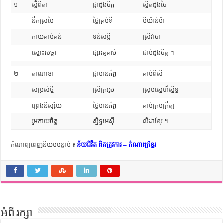
១
ស្វ៊ីពីតា
ផ្កាដួងចិត្ត
ស្អិតដួងចៃ
នឹកស្រមៃ
ថ្លៃគ្រប់ទី
មីយ៉ាន់ម៉ា
កាយគាប់គន់
ទន់សម្តី
ស្រីវាចា
ស្មោះសច្ចា
ផ្សារគូគាប់
ជាប់ដួងចិត្ត ។
២
តាណាខា
ផ្កាមានភ័ព្វ
គាប់ពិសី
សម្រស់ថ្មី
ស្រីក្រអូប
ស្រូបស្នេហ៍ស្និទ្ធ
ព្រេងនិស្ស័យ
ថ្លៃមានភ័ព្វ
គាប់ក្រមក្រឹត្យ
រួមកាយចិត្ត
ស្និទ្ធអេស៊ី
លីដាខ្មែរ ។
កំណាព្យពេញនិយមបន្ទាប់ ៖
ន័យជីវិត ពិតត្រូវការ – កំណាព្យខ្មែរ
អំពី រក្សា