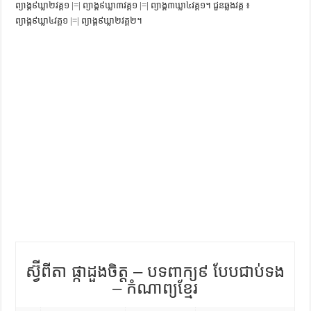
ព្យាង្គ៩ឃ្លា២វគ្គ១ |=| ព្យាង្គ៩ឃ្លា៣វគ្គ១ |=| ព្យាង្គ៣ឃ្លា៤វគ្គ១។ ជួនឆ្លងវគ្គ ៖
ការស្វែងយល់អំពី ល្ខោនខោល – សៀវភៅចំណេះដឹងទូទៅ
ព្យាង្គ៩ឃ្លា៤វគ្គ១ |=| ព្យាង្គ៩ឃ្លា២វគ្គ២។
ស្វ៊ីពីតា ផ្កាដួងចិត្ត – បទពាក្យ៩ បែបជាប់ទង
– កំណាព្យខ្មែរ