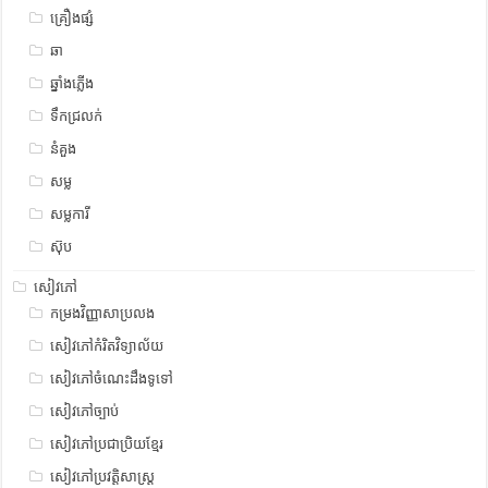
គ្រឿងផ្សំ
ឆា
ឆ្នាំងភ្លើង
ទឹកជ្រលក់
នំគួង
សម្ល
សម្លការី
ស៊ុប
សៀវភៅ
កម្រងវិញ្ញាសាប្រលង
សៀវភៅកំរិតវិទ្យាល័យ
សៀវភៅចំណេះដឹងទូទៅ
សៀវភៅច្បាប់
សៀវភៅប្រជាប្រិយខ្មែរ
សៀវភៅប្រវត្តិសាស្រ្ត