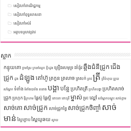
សៀវភៅពាណិជ្ជកម្ម
សៀវភៅពុទ្ធសាសនា
សៀវភៅអប់រំ
អត្ថបទស្រាវជ្រាវ
ស្លាក
ឆ្អឹងជំនីជ្រូក
ជើង
កន្ទុយគោ
គ្រឿងសមុទ្រ
ងាំង៉ូវ
ក្តាមស្រែ
ក្រអៅឈូក
ខ្ទិះដូង
ត្រី
ដំឡូង
ជ្រូក
តៅហ៊ូ
ត្រកួន
ត្រលាច
ត្រសក់
ដូង
ត្រាវ
ត្រីចំហុយ
ត្រួយ
បង្គា
បន្លែ
ប្រហិតត្រី
ប្រហិតសាច់
ទំពាំង
សណ្តែក
ទំពាំងបារាំង
ននោង
ប្រហិតបង្គា
ម្នាស់
ជ្រូក
ល្ពៅ
ប្រហុក
ផ្លែស៊ូ
ផ្លែស្ពឺ
ម្រះ
ផ្ទីក្រហម
ពោះគោ
ពោះត្រី
សណ្តែកបណ្តុះ
សាច់ក្តាម
សាច់
សាច់ជ្រូក
សាច់គោ
សាច់ជ្រូកចិញ្ចាំ
សាច់ជ្រូកខ្វៃ
មាន់
ស្ពៃយូឆយ
ស្ពៃក្តោប
ស្វាយ