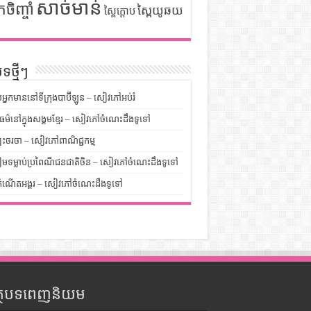
សាច់មាន់
កចិញ្ចាំ
ស្ពៃយូឆយ
ស្ពៃក្តោប
ទថ្មីៗ
លអ្នកមាននៅទីក្រុងបាប៊ីឡូន – សៀវភៅអប់រំ
ម៌នៅក្នុងសង្គមខ្មែរ – សៀវភៅចំណេះដឹងទូទៅ
បះចរចា – សៀវភៅពាណិជ្ជកម្ម
មទម្លាប់ប្រពៃណីជនជាតិចិន – សៀវភៅចំណេះដឹងទូទៅ
ំណើតអង្គរ – សៀវភៅចំណេះដឹងទូទៅ
ត្ថបទពេញនិយម