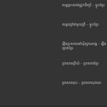
សម្លម្រះសាច់ជ្រូកចិញ្ចាំ – ម្ហូបខ្មែរ
សម្លល្ពៅជាមួយត្រី – ម្ហូបខ្មែរ
រឿងប្រសាទនៅឃុំស្វាយអង្គ – រឿង
ព្រេងខ្មែរ
ប្រាសាទប្រីយ៍ – ប្រាសាទខ្មែរ
ប្រាសាទតុប – ប្រាសាទបុរាណ