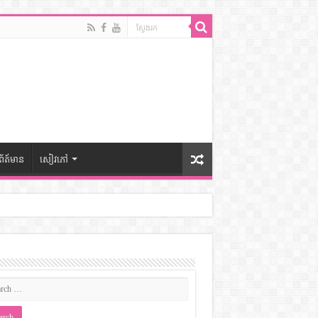
ព័ត៍មាន
សៀវភៅ