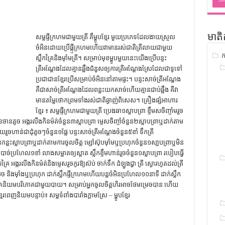
ជ្រាវ
ចំណេះដឹងទូទៅ
មាតិ
សម្លផ្ទីក្រហមជាមួយត្រី គឹម្ហូបខ្មែរ មួយប្រភេទដែលងាយស្រួល
ូទៅ
ចំអិនដោយប្រើផ្ក្ទីក្រហមហើយវាមានរស់ជាតិត្រីលាយជាមួយ
ក
ទស្រាវជ្រាវ
ស្លឹកគ្រៃនិងម៉ាំមត្រី។ សម្រាប់មុខម្ហូបមួយនេះយើងប្រើបន្ទះ
ត្រីអណ្តែងដែលគ្មានឆ្អឹងជំនួសឲ្យការត្រីអណ្តែងស្រែដែលជាទូទៅ
ៀវភៅចំណេះដឹងទូទៅ
ប្រជាជានខ្មែរប្រើសម្រាប់ចំអិននៅតាមផ្ទះ។ បន្ទះសាច់ត្រីអណ្តែង
គឺជាសាច់ត្រីអណ្តែងដែលពន្លះយកសាច់ហើយគ្មានជាប់ឆ្អឹង គឺវា
មានតម្លៃថោកព្រមទាំងរស់ជាតិឆ្ងាញ់ពិសេស។ គ្រឿងផ្សំអាហារ
ខ្មែរ ៖ សម្លផ្ទីក្រហមជាមួយត្រី ប្រេងឆា១ស្លាបព្រា ខ្ទឹមសចិញ្ចាំមរួច
ូនចានតូច អង្ករលឺងកិនម៉ត់ចំនួន៣ស្លាបព្រា ម្ទេសចិញ្ចាំចំនួន២ស្លាបព្រាឬដាក់តាម
ចហាន់ជាដុំតូចៗចំនួន១ផ្លែ បន្ទះសាច់ត្រីអណ្តែងចំនួន៥ខាំ ទឹកត្រី
នួនកន្លះស្លាបព្រាឬដាក់តាមការចូលចិត្ត ម្សៅស៊ុបម៉ាំមឬប្រហុកចំនួន១សា្លបព្រាឬមិន
់ប្រហែល១ខាំ លាងសម្អាតឲ្យស្អាត ស្លឹកខ្ទឹមហាន់រួចចំនួន១ស្លាបព្រា របៀបធ្វើ
គ្រៃ អង្ករលីងកិនម៉ត់និងម្ទេសរួចកូរឱ្យស៊ប់ ចាក់ទឹក ដំឡូងជ្វា ត្រី ស្ងោរហូតដល់ត្រី
រេច និងម៉ាំងឬប្រហុក ដាក់ស្លឹកផ្ទីក្រហមហើយបន្តចំអិនប្រហែល១០នាទី ដាក់ស្លឹក
ទៅគេនិយមបរិភោគជាមួយបាយ។ សម្រាប់អ្នកចូលចិត្តហិរអាចថែមម្រេចបាន ហើយ
ែរពេញនិយមបន្ទាប់៖ សម្លទំពាំងបារាំងក្តាមស្រែ – ម្ហូបខ្មែរ