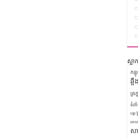
ស្លា
កន្
ឆ្អ
ត្រក
ទំពា
បង្គា
ពោះគ
សា