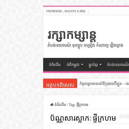
THURSDAY , AUGUST 6 2026
រក្សាកម្សាន្ត
តំបន់ទេសចរណ៍ មុខម្ហូប ចម្រៀង កំណាព្យ រឿងព្រេង
ទំព័រដើម
អំពីកម្ពុជា
ម្ហូបខ្មែរ
តំបន់ទេសចរណ៏
កំពូលអ្នកមាននៅទីក្រុងបាប៊ីឡូន – 
អត្ថបទពិសេស
សីលធម៌នៅក្នុងសង្គមខ្មែរ – សៀវភ
សិល្បះចរចា – សៀវភៅពាណិជ្ជកម្ម
ទំព័រដើម
/
Tag:
ផ្ទីក្រហម
ទំលៀមទម្លាប់ប្រពៃណីជនជាតិចិន 
ប័ណ្ណសារស្លាកៈ
ផ្ទីក្រហម
ដើមកំណើតអង្គរ – សៀវភៅចំណេះដឹ