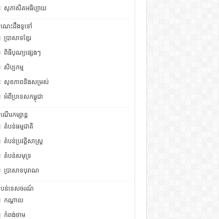
សុភាសិតអធិប្បាយ
ំណេះដឹងទូទៅ
ប្រាសាទខ្មែរ
ពិធីបុណ្យផ្សេងៗ
សិប្បកម្ម
សុខភាពនិងសម្រស់
អំពីប្រទេសកម្ពុជា
ំណើរកម្សាន្ត
តំបន់ធម្មជាតិ
តំបន់ប្រវត្តិសាស្រ្ត
តំបន់សមុទ្រ
ប្រាសាទបុរាណ
ំបន់ទេសចរណ៍
កណ្តាល
កំពង់ចាម