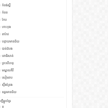
កំពង់ស្ពឺ
កំពត
កែប
កោះកុង
តាកែវ
បន្ទាយមានជ័យ
បាត់ដំបង
ពោធិសាត់
ព្រះសីហនុ
មណ្ឌលគីរី
សៀមរាប
ស្ទឹង​​ត្រែង
ឧត្ដរមានជ័យ
ញ្ជីម្ហូបខ្មែរ
ខ