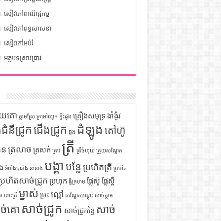
សៀវភៅពាណិជ្ជកម្ម
សៀវភៅពុទ្ធសាសនា
សៀវភៅអប់រំ
អត្ថបទស្រាវជ្រាវ
ក
ទុយគោ
គ្រឿងសមុទ្រ
ងាំង៉ូវ
ក្តាមស្រែ
ក្រអៅឈូក
ខ្ទិះដូង
ដំឡូង
ឹងជំនីជ្រូក
ជើងជ្រូក
តៅហ៊ូ
ដូង
ត្រី
ួន
ត្រលាច
ត្រសក់
ត្រាវ
ត្រីចំហុយ
ត្រួយសណ្តែក
បង្គា
បន្លែ
ប្រហិតត្រី
ំង
ទំពាំងបារាំង
ននោង
ប្រហិត
ប្រហិតសាច់ជ្រូក
ប្រហុក
ផ្លែស៊ូ
ផ្លែស្ពឺ
ផ្ទីក្រហម
ម្នាស់
ល្ពៅ
ម្រះ
ោ
ពោះត្រី
សណ្តែកបណ្តុះ
សាច់ក្តាម
សាច់ជ្រូក
ច់គោ
សាច់
សាច់ជ្រូកខ្វៃ