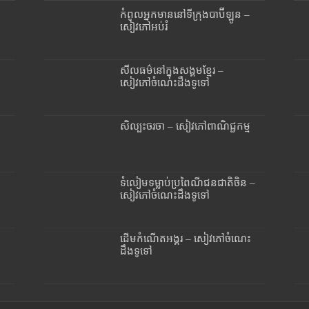
កំពូលអ្នកមាននៅទីក្រុងបាប៊ីឡូន –
សៀវភៅអប់រំ
សីលធម៌នៅក្នុងសង្គមខ្មែរ –
សៀវភៅចំណេះដឹងទូទៅ
សិល្បះចរចា – សៀវភៅពាណិជ្ជកម្ម
ទំលៀមទម្លាប់ប្រពៃណីជនជាតិចិន –
សៀវភៅចំណេះដឹងទូទៅ
ដើមកំណើតអង្គរ – សៀវភៅចំណេះ
ដឹងទូទៅ