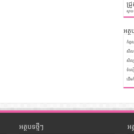
ជ្រូ
ស្វាយ
អត្ថប
កំពូ
សីលធ
សិល្
ទំលៀ
ដើមក
អត្ថបទថ្មីៗ
អ