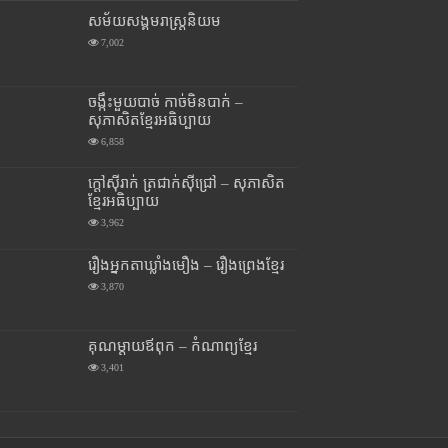
សម័យសង្គមរាស្រ្តនិយម
7,002
ចង្កឹះមួយបាច់ កាច់មិនបាក់ –
សុភាសិតខ្មែរអធិប្បាយ
6,858
ក្តៅស៊ីរាក់ ត្រជាក់ស៊ីជ្រៅ – សុភាសិត
ខ្មែរអធិប្បាយ
3,962
រឿងអ្នកតាឃ្លាំងមឿង – រឿងព្រេងខ្មែរ
3,870
គុណម្តាយឪពុក – កំណាព្យខ្មែរ
3,401