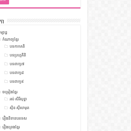
កា
ម្សាន្ត
កំណាព្យខ្មែរ
បទកាកគតិ
បទប្រហ្មគីតិ
បទពាក្យ៧
បទពាក្យ៨
បទពាក្យ៩
ចម្រៀងខ្មែរ
រស់ សិរីសុទ្ឋា
ស៊ិន ស៊ីសាមុត
រឿងនិទានបរទេស
រឿងព្រេងខ្មែរ