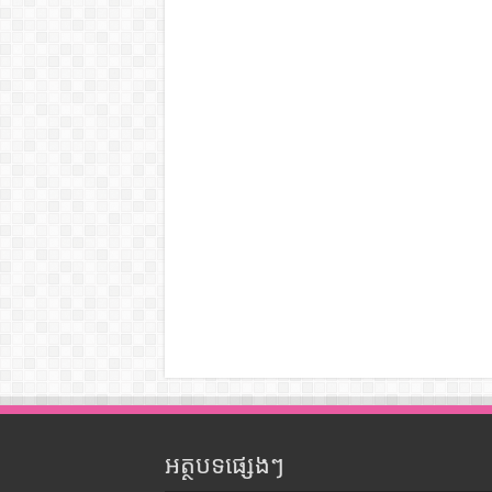
អត្ថបទផ្សេងៗ