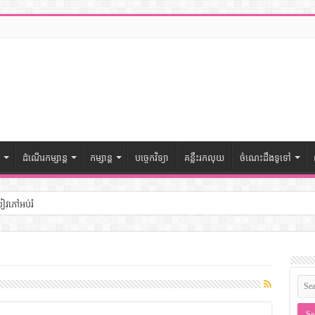
ដំណើរកម្សាន្ត
កម្សាន្ត
បច្ចេកវិទ្យា
គន្លឹះរកលុយ
ចំណេះដឹងទូទៅ
សៀវភៅអប់រំ
ៅចំណេះដឹងទូទៅ
– សៀវភៅចំណេះដឹងទូទៅ
ងទូទៅ