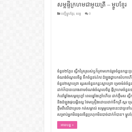
សម្លផ្ទីក្រហមជាមួយត្រី – ម្ហូបខ្មែរ
ដើមកំណើតជនជាតិខ្មែរ – អត្ថបទស្រាវ
ទំនាក់ទំនងកម្ពុជានិងចិន – សៀវភៅ
បញ្ជីម្ហូបខ្មែរ
,
សម្ល
0
ព្រះបាទធម្មិក – សៀវភៅចំណេះដឹងទ
រដ្ឋបាល និង រដ្ឋបាលវិមជ្ឈការ – អត្ថប
ការស្វែងយល់អំពី ល្ខោនខោល – ស
ចំនួន២ក្លែប ស្លឹកគ្រៃស្រស់ឬក៏គ្រាមហាន់រួចចំនួនកន្លះក
ចំណង់ចំណូលចិត្ត ទឹកចំនួន៤កែវ ដំឡូងជ្វាបកសំបកហើយរួ
ចំនួន២ស្លាបព្រា ស្ករសចំនួនកន្លះស្លាបព្រា ម្រេចម៉ត់ចំ
ដាក់ក៏បានយោងតាមចំណង់ចំណូលចិត្ត ផ្ទីក្រហមចំនួន១បាច
កំដៅឆ្នាំងសម្លឲ្យក្តៅ ពេលឆ្នាំងក្តៅហើយ ដាក់ខ្ទឹមស ស្លឹក
និងដំឡូងផុយឆ្អិនល្អ ថែមគ្រឿងដោយដាក់ទឹកត្រី ស្ករ ម្
ខ្ទឹមពីលើជាស្រេច កត់សម្គាល់ សម្លមួយមុខនេះជាទូ
សម្រាប់អ្នកមិនចូលចិត្តប្រហុកមិនបាច់ដាក់ក៏បាន។ ម្ហូបខ្ម
អានបន្ត »