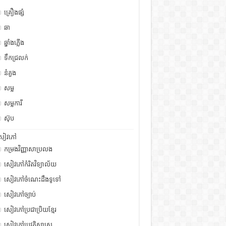
គ្រឿងផ្សំ
ឆា
ឆ្នាំងភ្លើង
ទឹកជ្រលក់
នំគួង
សម្ល
សម្លការី
ស៊ុប
សៀវភៅ
កម្រងវិញ្ញាសាប្រលង
សៀវភៅកំរិតវិទ្យាល័យ
សៀវភៅចំណេះដឹងទូទៅ
សៀវភៅច្បាប់
សៀវភៅប្រជាប្រិយខ្មែរ
សៀវភៅប្រវត្តិសាស្រ្ត