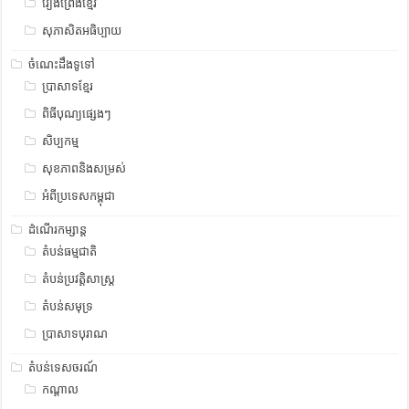
រឿងព្រេងខ្មែរ
សុភាសិតអធិប្បាយ
ចំណេះដឹងទូទៅ
ប្រាសាទខ្មែរ
ពិធីបុណ្យផ្សេងៗ
សិប្បកម្ម
សុខភាពនិងសម្រស់
អំពីប្រទេសកម្ពុជា
ដំណើរកម្សាន្ត
តំបន់ធម្មជាតិ
តំបន់ប្រវត្តិសាស្រ្ត
តំបន់សមុទ្រ
ប្រាសាទបុរាណ
តំបន់ទេសចរណ៍
កណ្តាល