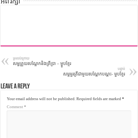
អំពី រក្សា
ត្រលប់ក្រោយ
សម្លត្រួយសណ្តែកនិងត្រីប្រា – ម្ហូបខ្មែរ
បន្ទាប់
សម្លម្ជូរត្រីជាមួយសណ្តែកបណ្តុះ- ម្ហូបខ្មែរ
Leave a Reply
Your email address will not be published.
Required fields are marked
*
Comment
*