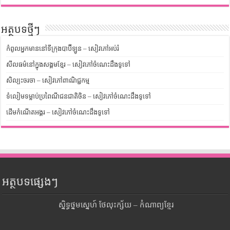
អត្ថបទថ្មីៗ
កំពូលអ្នកមាននៅទីក្រុងបាប៊ីឡូន – សៀវភៅអប់រំ
សីលធម៌នៅក្នុងសង្គមខ្មែរ – សៀវភៅចំណេះដឹងទូទៅ
សិល្បះចរចា – សៀវភៅពាណិជ្ជកម្ម
ទំលៀមទម្លាប់ប្រពៃណីជនជាតិចិន – សៀវភៅចំណេះដឹងទូទៅ
ដើមកំណើតអង្គរ – សៀវភៅចំណេះដឹងទូទៅ
អត្ថបទផ្សេងៗ
ស្និទ្ធថ្នមស្នេហ៍ ថែលុះក្ស័យ – កំណាព្យខ្មែរ