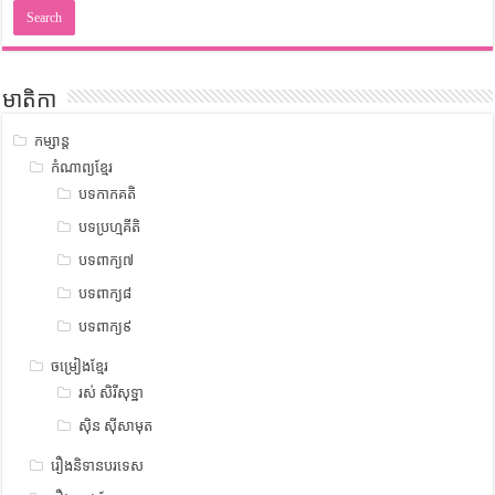
មាតិកា
កម្សាន្ត
កំណាព្យខ្មែរ
បទកាកគតិ
បទប្រហ្មគីតិ
បទពាក្យ៧
បទពាក្យ៨
បទពាក្យ៩
ចម្រៀងខ្មែរ
រស់ សិរីសុទ្ឋា
ស៊ិន ស៊ីសាមុត
រឿងនិទានបរទេស