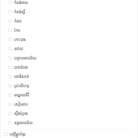
កំពង់ចាម
កំពង់ស្ពឺ
កំពត
កែប
កោះកុង
តាកែវ
បន្ទាយមានជ័យ
បាត់ដំបង
ពោធិសាត់
ព្រះសីហនុ
មណ្ឌលគីរី
សៀមរាប
ស្ទឹង​​ត្រែង
ឧត្ដរមានជ័យ
បញ្ជីម្ហូបខ្មែរ