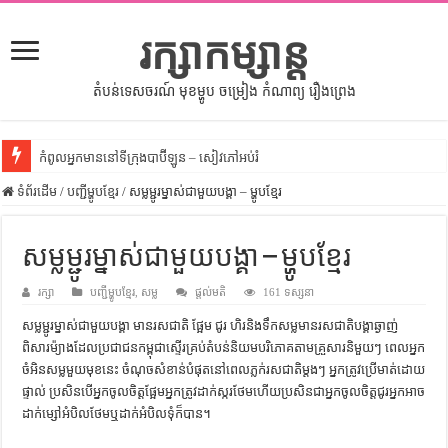
រក្សាកម្សាន្ត
តំបន់ទេសចរណ៍ មុខម្ហូប ចម្រៀង កំណាព្យ រឿងព្រេង
កំពូលអ្នកមាននៅទីក្រុងបាប៊ីឡូន – សៀវភៅអប់រំ
ទំព័រដើម
សីលធម៌នៅក្នុងសង្គមខ្មែរ – សៀវភៅចំណេះដឹងទូទៅ
/
បញ្ជីម្ហូបខ្មែរ
/
សម្លម្ជូរម្នាស់ជាមួយបង្គា – ម្ហូបខ្មែរ
សិល្បះចរចា – សៀវភៅពាណិជ្ជកម្ម
សម្លម្ជូរម្នាស់ជាមួយបង្គា – ម្ហូបខ្មែរ
ទំលៀមទម្លាប់ប្រពៃណីជនជាតិចិន – សៀវភៅចំណេះដឹងទូទៅ
រក្សា
ដើមកំណើតអង្គរ – សៀវភៅចំណេះដឹងទូទៅ
បញ្ជីម្ហូបខ្មែរ
,
សម្ល
ផ្តល់មតិ
161 ទស្សនា
សម្លម្ជូរម្នាស់ជាមួយបង្គា មានរសជាតិ ផ្អែម ជូរ ហិរនិងទឹកសម្លមានរសជាតិបង្គាឆ្ងាញ់
ដើមកំណើតជនជាតិខ្មែរ – អត្ថបទស្រាវជ្រាវ
ពិសារម៉្យាងដែលប្រជាជនកម្ពុជាស្ទើរគ្រប់តំបន់និយមបរិភោគតាមគ្រួសារនិមួយៗ ពេលអ្នក
ទំនាក់ទំនងកម្ពុជានិងចិន – សៀវភៅចំណេះដឹងទូទៅ
ចំអិនសម្លមួយមុខនេះ ចំណុចសំខាន់បំផុតនៅពេលភ្លក់រសជាតិម្តងៗ អ្នកត្រូវប្រើមាត់ដោយ
ផ្ទាល់​ ប្រសិនបើអ្នកចូលចិត្តផ្អែមអ្នកត្រូវដាក់ស្ករថែមហើយប្រសិនជាអ្នកចូលចិត្តជូរអ្នកអាច
ព្រះបាទធម្មិក – សៀវភៅចំណេះដឹងទូទៅ
ដាក់ម្សៅអំបិលថែមឬដាក់អំបិលទុំក៏បាន។
រដ្ឋបាល និង រដ្ឋបាលវិមជ្ឈការ – អត្ថបទស្រាវជ្រាវ