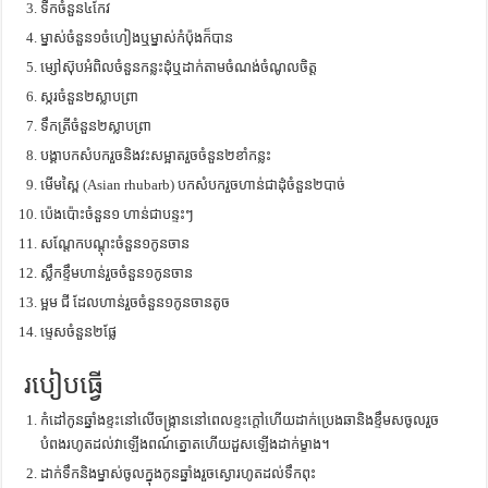
ទឹកចំនួន៤កែវ
ម្នាស់ចំនួន១ចំហៀងឬម្នាស់កំប៉ុងក៏បាន
ម្សៅស៊ុបអំពិលចំនួនកន្លះដុំឬដាក់តាមចំណង់ចំណូលចិត្ត
ស្ករចំនួន២ស្លាបព្រា
ទឹកត្រីចំនួន២ស្លាបព្រា
បង្គាបកសំបករួចនិងវះសម្អាតរួចចំនួន២ខាំកន្លះ
មើមស្ពៃ (Asian rhubarb) បកសំបករួចហាន់ជាដុំចំនួន២បាច់
ប៉េងប៉ោះចំនួន១​ ហាន់ជាបន្ទះៗ
សណ្តែកបណ្តុះចំនួន១កូនចាន
ស្លឹកខ្ទឹមហាន់រួចចំនួន១កូនចាន
ម្អម ជី ដែលហាន់រួចចំនួន១កូនចានតូច
ម្ទេសចំនួន២ផ្លែ
របៀបធ្វើ
កំដៅកូនឆ្នាំងខ្ទះនៅលើចង្ក្រាននៅពេលខ្ទះក្តៅហើយដាក់ប្រេងឆានិងខ្ទឹមសចូលរួច
បំពងរហូតដល់វាឡើងពណ៍ត្នោតហើយដួសឡើងដាក់ម្ខាង។
ដាក់ទឹកនិងម្នាស់ចូលក្នុងកូនឆ្នាំងរួចស្ងោរហូតដល់ទឹកពុះ