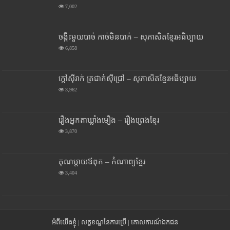
7,002
ចង្កឹះមួយបាច់ កាច់មិនបាក់ – សុភាសិតខ្មែរអធិប្បាយ
6,858
ក្តៅស៊ីរាក់ ត្រជាក់ស៊ីជ្រៅ – សុភាសិតខ្មែរអធិប្បាយ
3,962
រឿងអ្នកតាឃ្លាំងមឿង – រឿងព្រេងខ្មែរ
3,870
គុណម្តាយឪពុក – កំណាព្យខ្មែរ
3,404
អំពីយើងខ្ញុំ
|
លក្ខខណ្ឌនៃការប្រើ
|
គោលការណ៍ឯកជន