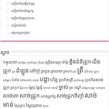
សៀវភៅប្រវត្តិសាស្រ្ត
សៀវភៅពាណិជ្ជកម្ម
សៀវភៅពុទ្ធសាសនា
សៀវភៅអប់រំ
អត្ថបទស្រាវជ្រាវ
ស្លាក
ឆ្អឹងជំនីជ្រូក
ជើង
កន្ទុយគោ
គ្រឿងសមុទ្រ
ងាំង៉ូវ
ក្តាមស្រែ
ក្រអៅឈូក
ខ្ទិះដូង
ត្រី
ដំឡូង
ជ្រូក
តៅហ៊ូ
ត្រកួន
ត្រលាច
ត្រសក់
ដូង
ត្រាវ
ត្រីចំហុយ
ត្រួយ
បង្គា
បន្លែ
ប្រហិតត្រី
ប្រហិតសាច់
ទំពាំង
សណ្តែក
ទំពាំងបារាំង
ននោង
ប្រហិតបង្គា
ម្នាស់
ជ្រូក
ល្ពៅ
ប្រហុក
ផ្លែស៊ូ
ផ្លែស្ពឺ
ម្រះ
ផ្ទីក្រហម
ពោះគោ
ពោះត្រី
សណ្តែកបណ្តុះ
សាច់ក្តាម
សាច់
សាច់ជ្រូក
សាច់គោ
សាច់ជ្រូកចិញ្ចាំ
សាច់ជ្រូកខ្វៃ
មាន់
ស្ពៃយូឆយ
ស្ពៃក្តោប
ស្វាយ