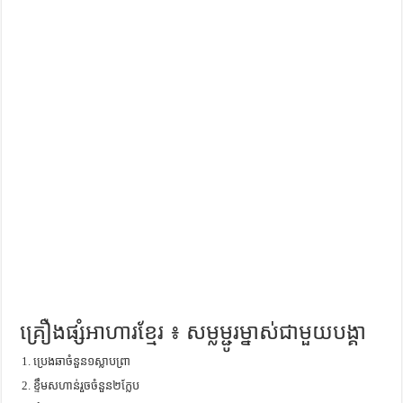
ការស្វែងយល់អំពី ល្ខោនខោល – សៀវភៅចំណេះដឹងទូទៅ
គ្រឿងផ្សំអាហារខ្មែរ ៖ សម្លម្ជូរម្នាស់ជាមួយបង្គា
ប្រេងឆាចំនួន១ស្លាបព្រា
ខ្ទឹមសហាន់រួចចំនួន២ក្លែប