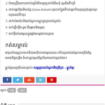
ថែមគ្រឿងដោយដាក់ម្សៅអំពិលជូរឬដាក់អំពិលទុំ ស្ករនិងទឹកត្រី
ដាក់បង្គានិងមើមបន្លែ (Asian rhubarb) ចូលទៅក្នុងទឹកសម្លហើយកូរឲ្យស៊ុបរួចស្ងោ
រហូតដល់ទឹកពុះ
ដាក់ប៉េងប៉ោះនិងសណ្តែកបណ្តុះរួចច្របល់ឲ្យស៊ប់
ដាក់ស្លឹកខ្ទឹម ម្អម ជីអង្កាមនិងម្ទេស
ចាក់ខ្ទឹមបំពងចូលក្នុងឆ្នាំងសម្លជាការស្រេច
កត់សម្គាល់
ជាទូទៅសម្លប្រភេទគេនិយមបរិភោគជាមួយបាយ ហើយប្រជាជនខ្មែរភាគច្រើនចិត្ត
រសជាតិជូរបន្តិច ចំពោះអ្នកចូលចិត្តហិរអាចដាក់ម្ទេសថែម។
ម្ហូបខ្មែរពេញនិយមបន្ទាប់៖
សម្លត្រួយសណ្តែកនិងត្រីប្រា – ម្ហូបខ្មែរ
ស្លាក
បង្គា
ម្នាស់