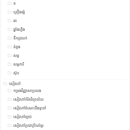
ខ
គ្រឿងផ្សំ
ឆា
ឆ្នាំងភ្លើង
ទឹកជ្រលក់
នំគួង
សម្ល
សម្លការី
ស៊ុប
សៀវភៅ
កម្រងវិញ្ញាសាប្រលង
សៀវភៅកំរិតវិទ្យាល័យ
សៀវភៅចំណេះដឹងទូទៅ
សៀវភៅច្បាប់
សៀវភៅប្រជាប្រិយខ្មែរ