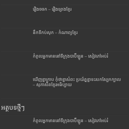
រឿងចចក – រឿងព្រេងខ្មែរ
នឹកទីកប់សុក – កំណាព្យខ្មែរ
កំពូលអ្នកមាននៅទីក្រុងបាប៊ីឡូន – សៀវភៅអប់រំ
ឃើញខ្លាក្រាប កុំថាខ្លាសំពះ ប្រយ័ត្នខ្លាទះរបកស្បែកក្បាល
– សុភាសិតខ្មែរអធិប្បាយ
អត្ថបទថ្មីៗ
កំពូលអ្នកមាននៅទីក្រុងបាប៊ីឡូន – សៀវភៅអប់រំ