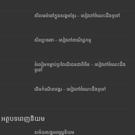
សីលធម៌នៅក្នុងសង្គមខ្មែរ – សៀវភៅចំណេះដឹងទូទៅ
សិល្បះចរចា – សៀវភៅពាណិជ្ជកម្ម
ទំលៀមទម្លាប់ប្រពៃណីជនជាតិចិន – សៀវភៅចំណេះដឹង
ទូទៅ
ដើមកំណើតអង្គរ – សៀវភៅចំណេះដឹងទូទៅ
អត្ថបទពេញនិយម
សម័យសង្គមរាស្រ្តនិយម