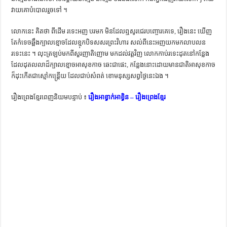
វាយ​គោ​បំបោល​រួច​ទៅ ។
លោក​នេះ​ គិត​ថា ពី​ដើម​ រទេះ​អញ​ បរ​មក​ មិន​ដែល​ឮ​សូរ​ជេរ​បញ្ចោរ​គេ​ទេ, រឿង​នេះ​ ឃើញ​
តែ​កំទេច​ឆ្អឹង​ក្បាល​ខ្មោច​ដែល​ខ្មុក​បិទ​សសរ​ព្រះ​វិហារ​ សល់​ពី​នេះ​អញ​យក​មក​លាប​លន​
រទេះ​នេះ ។ លុះ​ត្រឡប់​មក​ពី​សួរ​ញាតិ​ញោម​ មក​ដល់​វត្ត​វិញ​ លោក​កាប់​រទេះ​ដុត​នៅ​កន្លែង​
ដែល​ដុត​លលាដ៏​ក្បាល​ខ្មោច​អា​សុខ​កាច​ ឆេះ​ជា​ផេះ, កន្លែង​នោះ​ដោយ​មាន​ជាតិ​អា​សុខ​កាច​
ក៏​ដុះ​កើត​ជា​ស្មៅ​កន្រ្តើយ​ ដែល​ជាប់​សំពត់​ ខោ​មនុស្ស​សព្វ​ថ្ងៃ​នេះ​ឯង ។
រឿងព្រេងខ្មែរពេញនិយមបន្ទាប់ ៖
រឿងអាខ្វាក់អាខ្វិន – រឿងព្រេងខ្មែរ