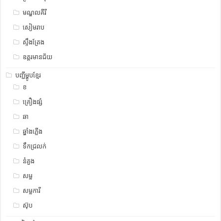
មណ្ឌលគីរី
សៀមរាប
ស្ទឹង​​ត្រែង
ឧត្ដរមានជ័យ
បញ្ជីម្ហូបខ្មែរ
ខ
គ្រឿងផ្សំ
ឆា
ឆ្នាំងភ្លើង
ទឹកជ្រលក់
នំគួង
សម្ល
សម្លការី
ស៊ុប