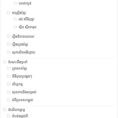
បទពាក្យ៩
ចម្រៀងខ្មែរ
រស់ សិរីសុទ្ឋា
ស៊ិន ស៊ីសាមុត
រឿងនិទានបរទេស
រឿងព្រេងខ្មែរ
សុភាសិតអធិប្បាយ
ចំណេះដឹងទូទៅ
ប្រាសាទខ្មែរ
ពិធីបុណ្យផ្សេងៗ
សិប្បកម្ម
សុខភាពនិងសម្រស់
អំពីប្រទេសកម្ពុជា
ដំណើរកម្សាន្ត
តំបន់ធម្មជាតិ