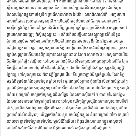
អាស្រម​ អាច​តំណែង​ជា​មនុស្ស​បាន ។ ដល់​ពេល​ឃ្លាន​អាហារ​ ក្រពើ​នោះ​ ក៏​វា​ចុះ​មក​ក្នុង​
ស្ទឹង​ ស្វែង​រក​អាហារ​ វា​ហែល​ច្រាស​ទឹក, ហែល​ទៅៗ​ប្រទះ​នឹង​អា​សុខ​ស្លូត​ ដែល​កំពុង​
ហែល​បណ្ដែត​ខ្លួន​តាម​ខ្សែ​ទឹក​ ក្រពើ​លាន់​មាត់​ថា អៃយ៉ា ! លាភ​ធំ​ណាស់​តើ ! អញ​មក​រក​
អាហារ​ថ្ងៃ​នេះ​ ប្រទះ​បាន​មនុស្ស​ស៊ី ។ ហើយ​ប្រឹង​ស្ទុះ​ហែល​ទៅ​ជិត​ឮ​មាត់​ថា​ពុទ្ធោៗ​ក៏​
សង្ស័យ​ក្នុង​ចិត្ត​ មើល​ទៅ​ភ្នែក​ទាំង​ពីរ​ ឃើញ​ធ្លុះ​រក​ប្រស្រី​គ្មាន, ក្រពើ​គិត​ថា គួរ​អញ​យក​ទៅ​
ថ្វាយ​លោក​តា​អញៗ​ កុំ​ស៊ី​មនុស្ស​នេះ ។ ហើយ​ក៏​មុជ​កៀង​អា​សុខ​ស្លូត​ឲ្យ​នៅ​ពី​លើ​ខ្នង​
ហែល​ត្រឡប់​មក​ដល់​អា​ស្រម​វិញ​ ហើយ​តំណែង​ខ្លួន​ជា​មនុស្ស​ ដឹក​ដៃ​ នាំ​ខ្លួន​អា​សុខ​ស្លូត​
ទៅ​ថ្វាយ​អ្នកតាៗ​ សួរ, អា​សុខ​ស្លូត​នោះ​ក៏​ថ្វាយ​បង្គំ​រាយ​រឿង​តាម​ដំណើរ​គ្រប់​ប្រការ, អ្នកតា​
ស្ដាប់​សព្វ​គ្រប់​ហើយ​មាន​ចិត្ត​មេត្តា​អា​សុខ​ស្លូត​នោះ​ពន់​ពេក​ លោក​ថា ឱ ! អា​សុខ​កាច​អើយ​
ចិត្ត​អី​អាក្រក់​ម្ល៉េះ ?ណ្ហើយ! ចៅ​សុខ​ស្លូត​ឯង​កុំ​ភ័យ​ សឹម​តា​ជួយ​សង្រ្គោះ​ឲ្យ​ចៅ​រស់​ជីវិត​ ភ្នែក​
ក៏​ឲ្យ​ភ្លឺ​ដូច​ដើម​បាន​ទៅ​ជួប​នឹង​ជីដូន​ឯ​ផ្ទះ​វិញ ។ ថា​ហើយ​ក៏​ផ្សំ​ថ្នាំ​ដាក់​ភ្នែក​ សូត្រ​ទិព្វ​មន្ត​ផ្លុំ​
ភ្នែក​ឲ្យ, ចៅ​សុខ​ស្លូត​នោះ​ ក៏​បាន​ភ្លឺ​ភ្នែក​ដូច​ដើម​ ទើប​អ្នកតា​ក្ដាប់​ដី​ខ្សាច់​មួយ​ដៃ​ សែក​ទិព្វ​
មន្ត​ផ្លុំ​ដី​ខ្សាច់​ដាក់​ដៃ​ឲ្យ​ចៅ​សុខ​ ផ្ដាំ​ថា ចៅ ! ចូរ​ឯង​ក្ដាប់​ឲ្យ​ជាប់​ ពុំ​លា​ដៃ​ បើ​ទៅ​ដល់​ផ្ទះ​ចៅៗ​
ប្រាប់​ជីដូន​ឲ្យ​ក្រាល​កន្ទេល​ក្នុង​ផ្ទះ​ ហើយ​សឹម​ចៅ​ដាក់​ដី​ខ្សាច់​នេះ​ទៅ​លើ​កន្ទេល ។ អ្នកតា​ផ្ដាំ​
ហើយ​ ហោ​ក្រពើ​មក​ឲ្យ​ចៅ​សុខ​ស្លូត​ជិះ​លើ​ខ្នង​ ហែល​តាម​ស្ទឹង​ទៅ ។ បាន​ទៅ​ដល់​កន្លែង​
ដែល​អា​សុខ​កាច​ធាក់​ទម្លាក់​ក្នុង​ទឹក​នោះ​ ចៅ​សុខ​ ឃើញ​ព្រៃ​ឫស្សី​ដែល​កាប់​លួស​រនាប​ក៏​ចាំ​
ជាក់, ក្រពើ​ដាក់​ចៅ​សុខ​ឲ្យ​ឡើង​លើ​គោក, ចៅ​សុខ​ ក៏​លា​ក្រពើ​ដើរ​ដរាប​ទៅ​ដល់​ផ្ទះ, ហើយ​
ចូល​ទៅ​យំ​សំពះ​ជីដូនៗ​ ឃើញ​ចៅ​ហើយ​ ស្ទុះ​មក​យំ​ខ្សឹកខ្សួល​ និយាយ​ប្រាប់​ចៅ​ថា គេ​ប្រាប់​
យាយ​ថា​ ខ្លា​ខាំ​ចៅ​ស្លាប់​ទៅ​ហើយ​ ម្ចាស់​ជីវិត​អើយ ! ជីដូន​យំ​សោក​បោក​ខ្លួន​អា​សូរ​ចៅ​
ហៀប​នឹង​ក្ស័យ​ជីវិត, ចៅ​មិន​ស្លាប់​ ជីដូន​អរ​ណាស់​ រក​អ្វិ​មក​ប្រៀប​ផ្ទឹម​ពុំ​បាន ។