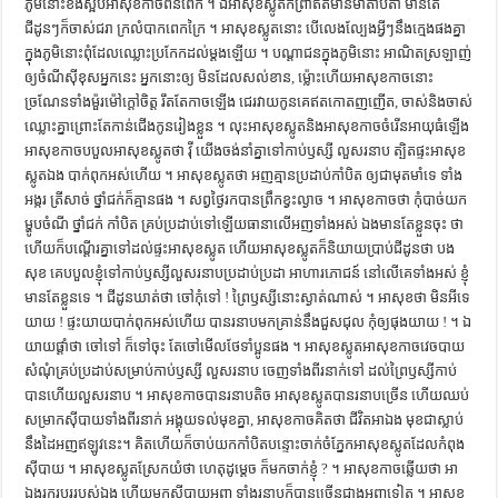
ភូមិ​នោះ​ខឹង​ស្អប់​អា​សុខ​កាច​ពន់​ពេក ។ ឯ​អា​សុខ​ស្លូត​កំព្រា​ឥត​មាន​មាតា​បិតា​ មាន​តែ​
ការស្វែងយល់អំពី ល្ខោនខោល – សៀវភៅចំណេះដឹងទូទៅ
ជីដូនៗ​ក៏​ចាស់​ជរា​ ក្រ​លំបាក​ពេក​ក្រៃ ។ អា​សុខ​ស្លូត​នោះ​ បើ​លេង​ល្បែង​អ្វីៗ​នឹង​ក្មេង​ផង​គ្នា​
ក្នុង​ភូមិនោះ​ពុំ​ដែល​ឈ្លោះ​ប្រកែក​ដល់​ម្ដង​ឡើយ ។ បណ្ដា​ជន​ក្នុង​ភូមិ​នោះ​ អាណិត​ស្រឡាញ់​
ឲ្យ​ចំណី​ស៊ី​ខុស​អ្នក​នេះ​ អ្នក​នោះ​ឲ្យ​ មិន​ដែល​សល់​ខាន, ម្ល៉ោះ​ហើយ​អា​សុខ​កាច​នោះ​
ច្រណែន​ទាំង​ម៉ួរម៉ៅ​ក្ដៅ​ចិត្ត​ រឹត​តែ​កាច​ឡើង​ ជេរ​វាយ​កូន​គេ​ឥត​កោត​ញញើត, ចាស់​និង​ចាស់​
ឈ្លោះ​គ្នា​ព្រោះ​តែ​កាន់​ជើង​កូន​រៀង​ខ្លួន ។ លុះ​អា​សុខ​ស្លូត​និង​អា​សុខ​កាច​ចំរើន​អាយុ​ធំ​ឡើង​
អា​សុខ​កាច​បបួល​អា​សុខ​ស្លូត​ថា វ៉ី យើង​ចង់​នាំ​គ្នា​ទៅ​កាប់​ឫស្សី​ លួស​រនាប​ ត្បិត​ផ្ទះ​អា​សុខ​​
ស្លូត​ឯង​ បាក់​ពុក​អស់​ហើយ ។ អា​សុខ​ស្លូត​ថា អញ​គ្មាន​ប្រដាប់​កាំបិត​ ឲ្យ​ជា​មុត​មាំ​ទេ​ ទាំង​
អង្ករ​ ត្រី​សាច់​ ថ្នាំ​ជក់​ក៏​គ្មាន​ផង ។ សព្វ​ថ្ងៃ​រក​បាន​ព្រឹក​ខ្វះ​ល្ងាច ។ អា​សុខ​កាច​ថា កុំ​បាច់​យក​
ម្ហូប​ចំណី​ ថ្នាំ​ជក់​ កាំបិត​ គ្រប់​ប្រដាប់​ទៅ​ឡើយ​ធានា​លើ​អញ​ទាំងអស់​ ឯង​មាន​តែ​ខ្លួន​ចុះ ថា​
ហើយ​ក៏​បណ្ដើរ​គ្នា​ទៅ​ដល់​ផ្ទះ​អា​សុខ​ស្លូត​ ហើយ​អា​សុខ​ស្លូត​ក៏​និយាយ​ប្រាប់​ជីដូន​​ថា បង​
សុខ​ គេ​បបួល​ខ្ញុំ​ទៅ​កាប់​ឫស្សី​លួស​រនាប​ប្រដាប់​ប្រដា​ អាហារភោជន៍​ នៅ​លើ​គេ​ទាំងអស់​ ខ្ញុំ​
មាន​តែ​ខ្លួន​ទេ ។ ជីដូន​ឃាត់​ថា ចៅ​កុំ​ទៅ ! ព្រៃ​ឫស្សី​នោះ​ស្ងាត់​ណាស់ ។ អា​សុខ​ថា មិន​អី​ទេ​
យាយ ! ផ្ទះ​យាយ​បាក់​ពុក​អស់​ហើយ​ បាន​រនាប​មក​គ្រាន់​នឹង​ជួស​ជុល​ កុំ​ឲ្យ​ផុង​យាយ ! ។ ឯ​
យាយ​ផ្ដាំ​ថា ចៅ​ទៅ​ ក៏​ទៅ​ចុះ​ តែ​ចៅ​មើល​ថែ​ទាំ​ប្អូន​ផង ។ អា​សុខ​ស្លូត​អា​សុខ​កាច​វេច​បាយ​
សំណុំ​គ្រប់​ប្រដាប់​សម្រាប់​កាប់​ឫស្សី​ លួស​រនាប​ ចេញ​ទាំង​ពីរ​នាក់​ទៅ​ ដល់​ព្រៃ​ឫស្សី​កាប់​
បាន​ហើយ​លួស​រនាប ។ អា​សុខ​កាច​បាន​រនាប​តិច​ អា​សុខ​ស្លូត​បាន​រនាប​ច្រើន​ ហើយ​ឈប់​
សម្រាក​ស៊ី​បាយ​ទាំង​ពីរ​នាក់​ អង្គុយ​ទល់​មុខ​គ្នា, អា​សុខ​កាច​គិត​ថា ជីវិត​អា​ឯង​ មុខ​ជា​ស្លាប់​
នឹង​ដៃ​អញ​ឥឡូវ​នេះ។ គិត​ហើយ​ក៏​ចាប់​យក​កាំបិត​បន្ទោះ​ចាក់​ចំ​ភ្នែក​អា​សុខ​ស្លូត​ដែល​កំពុង​
ស៊ី​បាយ ។ អា​សុខ​ស្លូត​ស្រែក​យំ​ថា ហេតុ​ដូម្ដេច​ ក៏​មក​ចាក់​ខ្ញុំ ? ។ អា​សុខ​កាច​ឆ្លើយ​ថា អា​
ឯង​រក​របរ​របស់​ឯង​ ហើយ​មក​ស៊ី​បាយ​អញ​ ទាំង​រនាប​ក៏​បាន​ច្រើន​ជាង​អញ​ទៀត ។ អា​សុខ​