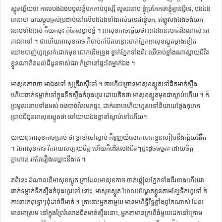
ស្លូត​ឆ្លើយ​ថា កាល​បង​ឯង​បបួល​ខ្ញុំ​មក​កាប់​ឫស្សី​ លួស​រនាប​ ខ្ញុំ​ប្រកែក​ថា​ខ្ញុំ​គ្មាន​អ្វី​ទេ, បង​ឯង​
ធានា​ថា​ បាយ​ម្ហូប​គ្រប់​ប្រដាប់​នៅ​លើ​បង​ឯង​ទាំងអស់​បាន​ជា​ខ្ញុំ​មក, ឥឡូវ​បង​ឯង​ចង់​យក
រនាប​ទាំងអស់​ ក៏​យក​ចុះ​ កុំ​តែ​សម្លាប់​ខ្ញុំ ។ អា​សុខ​កាច​ឆ្លើយ​ថា អា​ឯង​នេះ​មាត់​រឹង​ណាស់​ អា​
ភាវនា​ទៅ ។ ថា​ហើយ​អា​សុខ​កាច​ ក៏​ចាប់​កាំបិត​បន្ទោះ​ចាក់​ភ្នែក​អា​សុខ​ស្លូត​ម្ខាង​ទៀត​
ឈាម​បាញ់​ហូរ​ស្រក់​ជោក​មុខ​ ជោក​ដើម​ទ្រូង​ ខ្វាក់​ភ្នែក​ទាំងពីរ​ ឈឺ​ចាប់​ខ្លាំង​​ណា​ស្ដាយ​ជីវិត​
ខ្លួន​​ណា​គិត​ដល់​ជីដូន​ចាស់​ជរា​ កំព្រា​នៅ​ផ្ទះ​តែ​ម្នាក់​ឯង ។
អា​សុខ​កាច​ថា អា​ឯង​ទៅ​ ឲ្យ​ត្រី​វា​ស៊ី​ទៅ ។ ថា​ហើយ​ច្រាន​អា​សុខ​ស្លូត​ទៅ​ជិត​មាត់​ស្ទឹង​
ហើយ​ធាក់​ទម្លាក់​ទៅ​ក្នុង​ទឹក​ស្ទឹង​កំពុង​ហូរ​ ដោយ​គិត​ថា អា​សុខ​ស្លូត​មុខ​ជា​ស្លាប់​ហើយ ។ ក៏​
ប្រមូល​រនាប​ទាំងអស់​ ចង​បាច់​វិល​មក​ផ្ទះ, ដាក់​រនាប​ហើយ​ហួស​ទៅ​និយាយ​ថ្លែង​កុហក​
ប្រាប់​ជីដូន​អា​សុខ​ស្លូត​ថា ចៅ​យាយ​ឯង​ខ្លា​ខាំ​ស្លាប់​ទៅ​ហើយ។
យាយ​ឮ​អា​សុខ​កាច​ប្រាប់​ ថា​ ខ្លា​ខាំ​ចៅ​ស្លាប់​ ក៏​ទួញ​យំ​សោក​បោក​ខ្លួន​ហៀប​នឹង​ក្ស័យ​ជីវិត
។ ឯ​អា​សុខ​កាច​ រីករាយ​សប្បាយ​ចិត្ត​ ហើយ​ក៏​ដើរ​លេង​ជិតៗ​ផ្ទះ​ដូច​ធម្មតា​ ដោយ​ចិត្ត​
ក្លាហាន​ រក​តែ​រឿង​ឈ្លោះ​នឹង​គេ ។
ត​ពី​នេះ​ ដំណាល​ពី​អា​សុខ​ស្លូត​ គ្រា​ដែល​អា​សុខ​កាច​ ចាក់​ឆ្កៀល​ភ្នែក​ទាំង​ពីរ​ខាង​ហើយ​វា​
ធាក់​ទម្លាក់​ទឹក​ស្ទឹង​កំពុង​ហូរ​ទៅ ​នោះ, អា​សុខ​ស្លូត​ ហែល​បណ្ដែត​ខ្លួន​តាម​ខ្សែ​ទឹក​ហូ​ទៅ​ ក៏​
ភាវនា​រក​ពុទ្ធោៗ​ពុំ​ដាច់​ពី​មាត់ ។ គ្រា​នោះ​អ្នក​តា​មួយ​ មាន​មហិទ្ធីរឹទ្ធ​ខ្លាំង​ពូកែ​ណាស់​ ដែល​
មាន​អា​ស្រម​ នៅ​ក្នុង​ព្រៃ​រំលោង​ជិត​មាត់​ស្ទឹង​នោះ, អ្នកតា​មាន​ក្រពើ​ធំ​មួយ​ដេក​នៅ​ក្រោម​