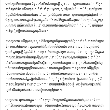
ឯ​ចៅ​សុខ​និយាយ​ប្រាប់​ ជីដូន​ តាំង​ពី​ទៅ​កាប់​ឫស្សី​ លួស​រនាប​ ត្រូវ​អា​សុខ​កាច​ វា​ចាក់​ភ្នែក​
ធាក់​ទម្លាក់​ទឹក​ ហើយ​បាន​ក្រពើ​នាំ​ទៅ​ថ្វាយ​អ្នកតា, លុះ​រៀប​រាប់​រឿង​ប្រាប់​ជីដូន​គ្រប់​ប្រការ​
ជីដូន​រឹង​រឹត​តែ​អាណិត​ចៅ​ពេក​ ហើយ​វា​ប្រាប់​ជីដូន​ថា យាយ ! ក្រាល​កន្ទេល​ក្នុង​ផ្ទះ​ទៅ >>
ជីដូន​ក្រាល​តាម​ពាក្យ​ចៅៗ​សុខ​ស្លូត​ក៏​លា​ដៃ​ ដាក់​ដី​ខ្សាច់​លើ​កន្ទេល​ កើត​ជា​ប្រាក់​គរ​ក្នុង​ផ្ទះ​
អរណាស់​ តែ​ពីរ​នាក់​ជីដូន​និង​ចៅ​ បាន​ចាត់​ចែង​ទិញ​សំលៀក​បំពាក់​គ្រប់​ប្រដាប់​ ប្រើ​ប្រាស់​
សង់​ផ្ទះ​ថ្មី​ ល្បី​មាន​ដាច់​គេ​ក្នុង​ភូមិ​នោះ ។
ឯ​អា​សុខ​កាច​ ឃើញ​អា​សុខ​ស្លូត​ ក៏​នឹក​ឆ្ងល់​ក្នុង​ចិត្ត​ថាអញ​ចាក់​ភ្នែក​វា​ទាំង​ពីរ​ខាង​​ធាក់​ទម្លាក់​
ទឹក​ ស្មាន​ថា​វា​ស្លាប់​ ឥឡូវ​វា​រស់​ឡើង​វិញ​ ភ្នែក​ក៏​ភ្លឺ​ដូច​ដើម​ មាន​ទាំង​សម្បត្តិ​សម្បូណ៍​ប្រើ
ប្រាស់​ គ្មាន​ខ្វះ​អ្វី​ ប្លែក​អំពី​ដើម។ លុះ​ដល់​វេលា​ស្ងាត់​មួយ​ វា​បាន​ជួប​នឹង​អា​សុខ​ស្លូត​ ក៏​សួរ​ថា
កាល​ឯង​និង​អញ​ទៅ​កាប់​ឫស្សី​លួស​រនាប​នោះ​ បិសាច​មក​បណ្ដាល​ចិត្ត​អញ​ ឲ្យ​ចាក់​ភ្នែក​
ទាំង​ពីរ​ខាង​ធាក់​ទម្លាក់​ទៅ​ក្នុង​ទឹក​ស្ទឹង​ អញ​ស្មាន​ថា​ឯង​ស្លាប់​ ហេតុម្ដេច​ ក៏​ឯង​រស់​ឡើង​វិញ​
ហើយ​មាន​ទាំង​ទ្រព្យ​ច្រើន​ជាង​គេ​ផង ។ អា​សុខ​ស្លូត​ឆ្លើយ​ថា បាន​គុណ​បង​ កុំ​អី​ខ្ញុំ​ក្រីក្រ​
លំបាក​តោកយ៉ាក​ ដូច​បង​ឯង​ដឹង​ស្រាប់។ ហើយ​និយាយ​ប្រាប់​អា​សុខ​កាច​តាម​ត្រង់​ថា
កាល​ដែល​បង​ចាក់​ភ្នែក​ខ្ញុំ​ទាំង​ពីរ​ខាង​ធាក់​ទម្លាក់​ក្នុង​ស្ទឹង​ទៅ​នោះ ​ ខ្ញុំ​ភាវនា​រក​តែ​ពុទ្ធោៗ​ ក៏​
បាន​ជួប​នឹង​ក្រពើៗ​ នាំ​ទៅ​ថ្វាយ​អ្នកតាៗ​ ជប់​ភ្នែក​ជប់​ដី​ខ្សាច់​ឲ្យ​ខ្ញុំ, លុះ​ខ្ញុំ​មក​ដល់​ផ្ទះ​ដាក់​ដី​
ខ្សាច់​ កើត​ជា​ប្រាក់​មាស​ បាន​ជា​ខ្ញុំ​មាន​សព្វ​ថ្ងៃ​នេះ ។
អា​សុខ​កាច​ ឮ​អា​សុខ​ស្លូត​ រាយ​រឿង​ដូច្នោះ​ ក៏​បណ្ដាល​ចិត្ត​លោភលន់​ពន់​ប្រមាណ​គិត​ថា
អញ​នឹង​ធ្វើ​ឲ្យ​បាន​ដូច​អា​សុខ​ស្លូត ។ ថ្ងៃ​ក្រោយ​ជួប​នឹង​អា​សុខ​ស្លូត​ ក៏​និយាយ​ថា អា​សម្លាញ់​