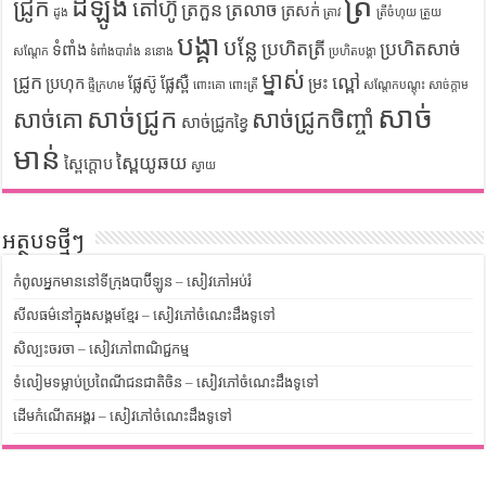
ត្រី
ដំឡូង
ជ្រូក
តៅហ៊ូ
ត្រកួន
ត្រលាច
ត្រសក់
ដូង
ត្រាវ
ត្រីចំហុយ
ត្រួយ
បង្គា
បន្លែ
ប្រហិតត្រី
ប្រហិតសាច់
ទំពាំង
សណ្តែក
ទំពាំងបារាំង
ននោង
ប្រហិតបង្គា
ម្នាស់
ជ្រូក
ល្ពៅ
ប្រហុក
ផ្លែស៊ូ
ផ្លែស្ពឺ
ម្រះ
ផ្ទីក្រហម
ពោះគោ
ពោះត្រី
សណ្តែកបណ្តុះ
សាច់ក្តាម
សាច់
សាច់ជ្រូក
សាច់គោ
សាច់ជ្រូកចិញ្ចាំ
សាច់ជ្រូកខ្វៃ
មាន់
ស្ពៃយូឆយ
ស្ពៃក្តោប
ស្វាយ
អត្ថបទថ្មីៗ
កំពូលអ្នកមាននៅទីក្រុងបាប៊ីឡូន – សៀវភៅអប់រំ
សីលធម៌នៅក្នុងសង្គមខ្មែរ – សៀវភៅចំណេះដឹងទូទៅ
សិល្បះចរចា – សៀវភៅពាណិជ្ជកម្ម
ទំលៀមទម្លាប់ប្រពៃណីជនជាតិចិន – សៀវភៅចំណេះដឹងទូទៅ
ដើមកំណើតអង្គរ – សៀវភៅចំណេះដឹងទូទៅ