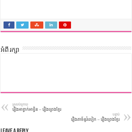
អំពី រក្សា
ត្រលប់ក្រោយ
រឿងអាខ្វាក់អាខ្វិន – រឿងព្រេងខ្មែរ
បន្ទាប់
រឿងតាច័ន្ទរំលៀក – រឿងព្រេងខ្មែរ
Leave a Reply