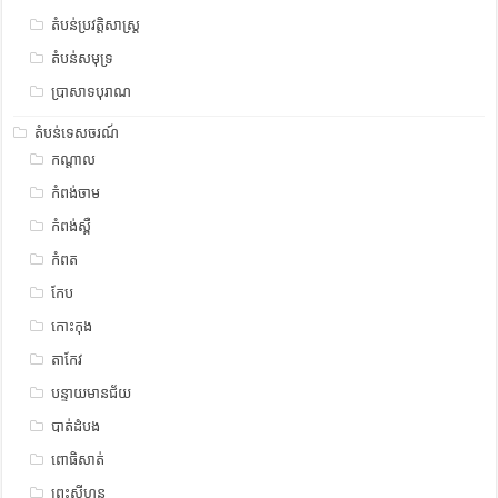
តំបន់ប្រវត្តិសាស្រ្ត
តំបន់សមុទ្រ
ប្រាសាទបុរាណ
តំបន់ទេសចរណ៍
កណ្តាល
កំពង់ចាម
កំពង់ស្ពឺ
កំពត
កែប
កោះកុង
តាកែវ
បន្ទាយមានជ័យ
បាត់ដំបង
ពោធិសាត់
ព្រះសីហនុ