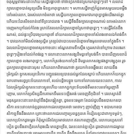
ចតុស្ដម្ភ​ទាំង​៤​នោះ​ហើយ​ សេដ្ឋី​បង្គាប់​ថា ចាំ​អី​ទៀត​ក៏​មិន​ស្រែក​រក​ពុទ្ធោៗ​ទៅ ។ លលាដ៏​
ក្បាល​ខ្មោច​បាត់​សូន្យ​ឈឹង​ មិន​ឮ​រក​ពុទ្ធោ​សោះ ។ មហា​សេដ្ឋី​ចាញ់​ក៏​ជូន​មាស​មួយ​រយ​តម្លឹង​
ទៅ​អស់​លោក, ឯ​អស់​លោក​ចំអក​ថា សេដ្ឋី​យក​ក្បាល​ខ្មោច​មក​វា​រក​ពុទ្ធោ​ថ្លង់​យើង​រាល់​គ្នា
ហើយ​ទះ​ដៃ​សើច​លាន់​នៅ​ទី​ព្រះ​រាជ​រោង ។ សេដ្ឋី​ខឹង​នឹង​ក្បាល​ខ្មោច​ណាស់​ លា​អស់​លោក​
ចេញ​មក​ក្រៅ​ដល់​កំពែង​ ស្រាប់​តែ​លលាដ៏​ក្បាល​ខ្មោច​ស្រែក​ថា​ពុទ្ធោៗ ។ សេដ្ឋី​រឹត​តែ​ខឹង​
ណាស់, ដល់​ផ្ទះ​ប្រើ​បាវ​ឲ្យ​យក​ពូថៅ​ នាំ​យក​លលាដ៏​ក្បាល​ខ្មោច​ទៅ​សំពង​ចោល​ឯ​កំពង់​ទឹក
។ បាវ​យក​ទៅ​មិន​សំពង​ឲ្យ​ល្អិត​ ត្រឡប់​ជា​បោះ​លលាដ៏​ខ្មោច​ទាំង​មូល​ចោល​ទៅ​ក្នុង​ទឹក ។
ឯ​លលាដ៏​ក្បាល​ខ្មោច​អា​សុខ​កាច​នោះ​ អណ្ដែត​តាម​ទឹក​ស្ទឹង​ ហូរ​រសាត់​ទៅ​ក្រោម​ វា​លង​រក​
ពុទ្ធោៗ​រៀង​ទៅ​ដល់​កំពង់​វត្ត ។ វេលា​នោះ​លោក​សង្ឃ​និមន្ត​ទៅ​ស្រង់​ទឹក​ បាន​ឃើញ​លលាដ៏​
ក្បាល​ខ្មោច​ លង​រក​ពុទ្ធោៗ, លោក​ក៏​ស្រង់​យក​ទៅ​កុដិ​ និមន្ត​លោក​សង្ឃ​ផង​គ្នា​បង្សុកូល​ រួច​
ដុត​ក្បាល​ខ្មោច​នោះ​សុស​ ហើយ​លោក​ពិចារណា​ថា គួរ​យក​កំទេច​ឆ្អឹង​នេះ​ លាយ​នឹង​
ម្រ័ក្សណ៍​ ខ្មុក​សសរ​ព្រះ​វិហារ​ បញ្ជូន​ផល​ឲ្យ​បាន​ដល់​អ្នក​ដែល​ស្លាប់​ ហើយ​លោក​ក៏​យក​ខ្មុក​
លាប​តាម​សព្វ​ព្រះទ័យ​លោក​ទៅ, សល់​បន្តិច​បន្តួច​ យក​ទៅ​លាប​លន​រទេះ​លោក, កាល​
ដែល​ម្រ័ក្សណ៍​ខ្មុក​រទេះ​នោះ​ស្ងួត​ហើយ​ លោក​ភ្នក​ព្រះទ័យ​ចង់​ទឹម​រទេះ​បរ​ទៅ​សួរ​ញាតិ​
ញោម, លោក​ក៏​ឲ្យ​សិស្ស​ដឹក​គោ​មក​ទឹម​រទេះ​ឡើង​គង់​ បរ​ចេញ​ពី​កុដិ​ទៅ ។ វេលា​ស្ងាត់​ពី​
មនុស្ស​រទេះ​នោះ​លាន់​ភ្លៅ​នឹង​ដុំ​សង្កៀត​គ្នា, ដូច​រទេះ​ធម្មតា​ តែ​ដល់​ជួប​នឹង​ឧបាសក​ឧបា
សិកា​ រទេះ​នោះ​លាន់​ឮ​ដូច​លោក​ជេរ​បញ្ចោរ​គេ​ថា មេ​ចោរៗ ញាប់ញិញ ។ ឧបាសក​ឧបា
សិកា​ឮ​ខឹង​នឹង​លោក​ ព្រោះ​ថា​លោក​ជេរ​បញ្ចោរ​ប្រពន្ធ​កូន​គេ​ ក៏​ដៀល​ត្មះ​ជា​ពាក្យ​ទម្ងន់ៗ,
លោក​ប្រកែក​ដូចម្ដេច​ ក៏​ពុំ​ស្ដាប់​រឹត​តែ​ប្រមាថ​លោក​ ឥត​កោត​ញញើត, លោក​បរ​ហួស​ទៅ​
ទៀត​ ជួប​នឹង​នាហ្មឺន​គេ​កំពុង​ដើរ​ មាន​គ្នា​ច្រើន, ឯ​រទេះ​លាន់​ឮ​ទៀត​ ដូច​ជា​លោក​ជេរ​ម្ដាយ​
នាហ្មឺន​ទាំង​នោះ​ថា ចោរ​ម្ដាយ​នាហ្មឺន នាហ្មឺន​ ខឹង​នឹង​លោក​ ក៏​នាំ​គ្នា​ដេញ​វាយ​លោកៗ​ ភ័យ​