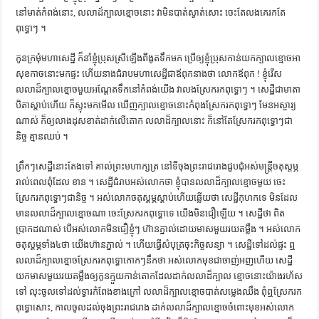
នៅ​មាត់​កំពង់​នោះ, លលាដ៍​ក្បាល​ខ្មោច​នោះ​ វា​មិន​បាត់​ស្ងាត់​សោះ​ ចេះ​តែ​លង​គេ​រក​តែ​
ពុទ្ធោៗ ។
កូន​ក្រមុំ​មហា​សេដ្ឋី​ ក៏​នាំ​ខ្ញុំ​ប្រុស​ស្រី​ឡើង​ពី​ងូត​ទឹក​មក​ ប្រើ​ឲ្យ​ខ្ញុំ​ប្រុស​កាន់​យក​ក្បាល​ខ្មោច​អា​
សុខ​កាច​នោះ​មក​ផ្ទះ​ ហើយ​នាង​ជំរាប​មហា​សេដ្ឋី​ជា​ឪពុក​នាង​ថា លោក​ឪពុក ! ខ្ញុំ​រើស​
លលាដ៏​ក្បាល​ខ្មោច​មួយ​អណ្ដែត​ទឹក​នៅ​កំពង់​យើង​ វា​លង​ស្រែក​រក​ពុទ្ធោៗ ។ សេដ្ឋី​ជា​មាតា​
បិតា​ស្ដាប់​ហើយ​ ក៏​ស្ទុះ​មក​មើល​ ឃើញ​ក្បាល​ខ្មោច​នោះ​កំពុង​ស្រែក​រក​ពុទ្ធោៗ​ មែន​អស្ចារ្យ​
ណាស់​ ក៏​ឲ្យ​លាង​ដុស​ខាត់​ដាក់​លើ​តោក​ លលាដ៏​ក្បាល​នោះ​ ក៏​នៅ​តែ​ស្រែក​រក​ពុទ្ធោៗ​ជា​
និច្ច​ គ្មាន​ឈប់ ។
ព្រឹកៗ​សេដ្ឋី​នោះ​តែង​ទៅ​ គាល់​ព្រះ​មហាក្សត្រ​ នៅ​ទី​ចុង​ព្រះ​រាជ​រោង​ជួប​ជុំ​អស់​មន្រ្តី​ចតុស្ដម្ភ​
រាល់​ពេល​ពុំ​ដែល​ ខាន ។ សេដ្ឋី​ជំរាប​អស់​លោក​ថា ខ្ញុំ​បាន​លលាដ៏​ក្បាល​ខ្មោច​មួយ​ ចេះ​
ស្រែក​រក​ពុទ្ធោៗ​ជា​និច្ច ។ អស់​លោក​ចតុស្ដម្ភ​ស្ដាប់​ហើយ​ឆ្លើយ​ថា សេដ្ឋី​កុហក​ទេ​ មិន​ដែល​
មាន​លលាដ៏​ក្បាល​ខ្មោច​ណា​ ចេះ​ស្រែក​រក​ពុទ្ធោ​ទេ​ យើង​មិន​ជឿ​ឡើយ ។ សេដ្ឋី​ថា ពិត​
ប្រាកដ​ណាស់​ បើ​អស់​លោក​មិន​ជឿ​ខ្ញុំៗ​ ហ៊ាន​ភ្នាល់​ដោយ​មាស​មួយ​រយ​តម្លឹង ។ អស់​លោក​
ចតុស្ដម្ភ​ទាំង​៤​ថា យើង​ហ៊ាន​ភ្នាល់ ។ ហើយ​ធ្វើ​សំបុត្រ​ចុះ​កិច្ច​សន្យា ។ សេដ្ឋី​ទៅ​ដល់​ផ្ទះ​ ឮ​
លលាដ៏​ក្បាល​ខ្មោច​ស្រែក​រក​ពុទ្ធោ​កោកៗ​នឹក​ថា អស់​លោក​មុខ​ជា​ចាញ់​អញ​ហើយ សេដ្ឋី​
យក​មាស​មួយ​រយ​តម្លឹង​ឲ្យ​កូន​ក្មួយ​កាន់​តោក​ដែល​ដាក់​លលាដ៏​ក្បាល​ ខ្មោច​នោះ​យ៉ាង​រហ័ស​
ទៅ​ លុះ​ចូល​ទៅ​ដល់​ទ្វារ​កំពែង​ខាង​ក្រៅ​ លលាដ៏​ក្បាល​ខ្មោច​បាត់​សម្លេង​ឈឹង​ ពុំ​ឮ​ស្រែក​រក​
ពុទ្ធោ​សោះ, កាល​ចូល​ដល់​ចុង​ព្រះ​រាជ​រោង​ ដាក់​លលាដ៏​ក្បាល​ខ្មោច​ចំពោះ​មុខ​អស់​លោក​