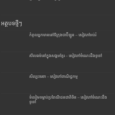
អត្ថបទថ្មីៗ
កំពូលអ្នកមាននៅទីក្រុងបាប៊ីឡូន – សៀវភៅអប់រំ
សីលធម៌នៅក្នុងសង្គមខ្មែរ – សៀវភៅចំណេះដឹងទូទៅ
សិល្បះចរចា – សៀវភៅពាណិជ្ជកម្ម
ទំលៀមទម្លាប់ប្រពៃណីជនជាតិចិន – សៀវភៅចំណេះដឹង
ទូទៅ