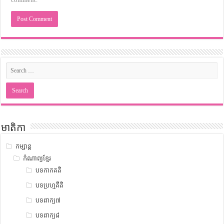
មាតិកា
កម្សាន្ត
កំណាព្យខ្មែរ
បទកាកគតិ
បទប្រហ្មគីតិ
បទពាក្យ៧
បទពាក្យ៨