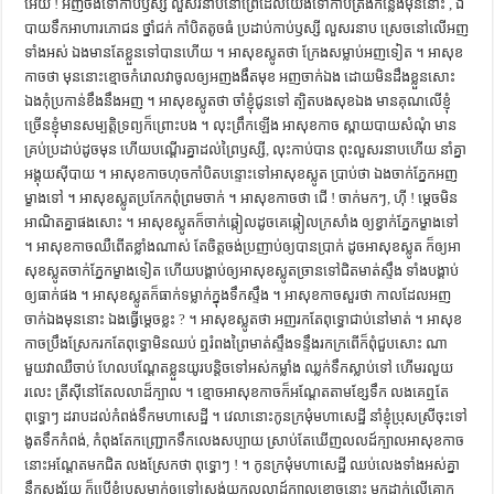
អើយ ! អញ​ចង់​ទៅ​កាប់​ឫស្សី​ លួស​រនាប​នៅ​ព្រៃ​ដែល​យើង​ទៅ​កាប់​ត្រង់​កន្លែង​មុន​នោះ , ឯ​
បាយ​ទឹក​អាហារ​ភោជន​ ថ្នាំ​ជក់​ កាំបិត​តូច​ធំ​ ប្រដាប់​កាប់​ឫស្សី​ លួស​រនាប​ ស្រេច​នៅ​លើ​អញ​
ទាំងអស់​ ឯង​មាន​តែ​ខ្លួន​ទៅ​បាន​ហើយ ។ អា​សុខ​ស្លូត​ថា ក្រែង​សម្លាប់​អញ​ទៀត ។ អា​សុខ​
កាច​ថា មុន​នោះ​ខ្មោច​កំរោល​វា​ចូល​ឲ្យ​អញ​ងងឹត​មុខ​ អញ​ចាក់​ឯង​ ដោយ​មិន​ដឹង​ខ្លួន​សោះ​
ឯង​កុំ​ប្រកាន់​ខឹង​នឹង​អញ ។ អា​សុខ​ស្លូត​ថា ចាំ​ខ្ញុំ​ជូន​ទៅ​ ត្បិត​បង​សុខ​ឯង​ មាន​គុណ​លើ​ខ្ញុំ​
ច្រើន​ខ្ញុំ​មាន​សម្បត្តិ​ទ្រព្យ​ក៏​ព្រោះ​បង ។ លុះ​ព្រឹក​ឡើង​ អា​សុខ​កាច​ ស្ពាយ​បាយ​សំណុំ​ មាន​
គ្រប់​ប្រដាប់​ដូច​មុន​ ហើយ​បណ្ដើរ​គ្នា​ដល់​ព្រៃ​ឫស្សី, លុះ​កាប់​បាន​ ពុះ​លួស​រនាប​ហើយ​ នាំ​គ្នា​
អង្គុយ​ស៊ី​បាយ ។ អា​សុខ​កាច​ហុច​កាំបិត​បន្ទោះ​ទៅ​អា​សុខ​ស្លូត​ ប្រាប់​ថា ឯង​ចាក់​ភ្នែក​អញ​
ម្ខាង​ទៅ ។ អា​សុខ​ស្លូត​ប្រកែក​ពុំ​ព្រម​ចាក់ ។ អា​សុខ​កាច​ថា ជើ ! ចាក់​មកៗ, ហ៊ី ! ម្ដេច​មិន​
អាណិត​គ្នា​ផង​សោះ ។ អា​សុខ​ស្លូត​ក៏​ចាក់​ឆ្កៀល​ដូច​គេ​ឆ្កៀល​ក្រសាំង​ ឲ្យ​ខ្វាក់​ភ្នែក​ម្ខាង​ទៅ
។ អា​សុខ​កាច​ឈឺ​ពើត​ខ្លាំង​ណាស់​ តែ​ចិត្ត​ចង់​ប្រញាប់​ឲ្យ​បាន​ប្រាក់​ ដូច​អា​សុខ​ស្លូត​ ក៏​ឲ្យ​អា​
សុខ​ស្លូត​ចាក់​ភ្នែក​ម្ខាង​ទៀត​ ហើយ​បង្គាប់​ឲ្យ​អា​សុខ​ស្លូត​ច្រាន​ទៅ​ជិត​មាត់​ស្ទឹង​ ទាំង​បង្គាប់​
ឲ្យ​ធាក់​ផង ។ អា​សុខ​ស្លូត​ក៏​ធាក់​ទម្លាក់​ក្នុង​ទឹក​ស្ទឹង ។ អា​សុខ​កាច​សួរ​ថា កាល​ដែល​អញ​
ចាក់​ឯង​មុន​នោះ​ ឯង​ធ្វើ​ម្ដេច​ខ្លះ ? ។ អា​សុខ​ស្លូត​ថា អញ​រក​តែ​ពុទ្ធោ​ជាប់​នៅ​មាត់ ។ អា​សុខ​
កាច​ប្រឹង​ស្រែក​រក​តែ​ពុទ្ធោ​មិន​ឈប់​ ឮ​រំពង​ព្រៃ​មាត់​ស្ទឹង​ទន្ទឹង​រក​ក្រពើ​ក៏​ពុំ​ជួប​សោះ​ ណា​
មួយ​វា​ឈឺ​ចាប់​ ហែល​បណ្ដែត​ខ្លួន​យូរ​បន្តិច​ទៅ​អស់​កម្លាំង​ ឈ្លក់​ទឹក​ស្លាប់​ទៅ​ ហើម​រលួយ​
រលេះ​ ត្រី​ស៊ី​នៅ​តែ​លលាដ៏​ក្បាល ។ ខ្មោច​អា​សុខ​កាច​ក៏​អណ្ដែត​តាម​ខ្សែ​ទឹក​ លង​គេ​ឮ​តែ​
ពុទ្ធោៗ​ ដរាប​ដល់​កំពង់​ទឹក​មហា​សេដ្ឋី ។ វេលា​នោះ​កូន​ក្រមុំ​មហា​សេដ្ឋី​ នាំ​ខ្ញុំ​ប្រុស​ស្រី​ចុះ​ទៅ​
ងូត​ទឹក​កំពង់, កំពុង​តែ​កញ្រ្ជោក​ទឹក​លេង​សប្បាយ​ ស្រាប់​តែ​ឃើញ​លលដ៍​ក្បាល​អា​សុខ​កាច​
នោះ​អណ្ដែត​មក​ជិត​ លង​ស្រែក​ថា ពុទ្ធោៗ ! ។ កូន​ក្រមុំ​មហា​សេដ្ឋី​ ឈប់​លេង​ទាំង​អស់​គ្នា​
នឹក​សង្ស័យ​ ក៏​ប្រើ​ខ្ញុំ​ប្រុស​ម្នាក់​ឲ្យ​ទៅ​ស្រង់​យក​លលាដ៍​ក្បាល​ខ្មោច​នោះ​ មក​ដាក់​លើ​គោក​