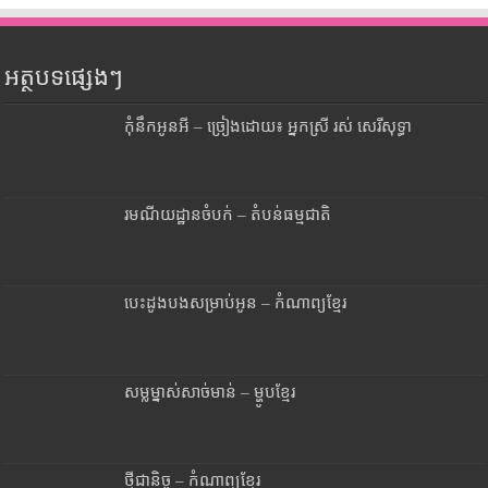
អត្ថបទផ្សេងៗ
កុំនឹកអូនអី – ច្រៀងដោយ៖ អ្នកស្រី រស់ សេរីសុទ្ធា
រមណីយដ្ឋានចំបក់ – តំបន់ធម្មជាតិ
បេះដូងបងសម្រាប់អូន – កំណាព្យខ្មែរ
សម្លម្នាស់សាច់មាន់ – ម្ហូបខ្មែរ
ថ្មីជានិច្ច – កំណាព្យខ្មែរ