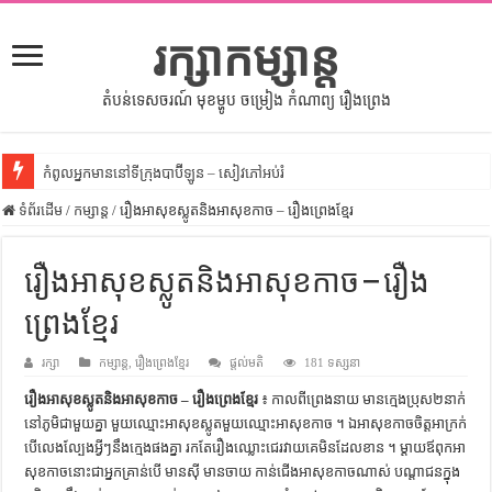
រក្សាកម្សាន្ត
តំបន់ទេសចរណ៍ មុខម្ហូប ចម្រៀង កំណាព្យ រឿងព្រេង
កំពូលអ្នកមាននៅទីក្រុងបាប៊ីឡូន – សៀវភៅអប់រំ
ទំព័រដើម
សីលធម៌នៅក្នុងសង្គមខ្មែរ – សៀវភៅចំណេះដឹងទូទៅ
/
កម្សាន្ត
/
រឿងអាសុខស្លូតនិងអាសុខកាច – រឿងព្រេងខ្មែរ
សិល្បះចរចា – សៀវភៅពាណិជ្ជកម្ម
រឿងអាសុខស្លូតនិងអាសុខកាច – រឿង
ទំលៀមទម្លាប់ប្រពៃណីជនជាតិចិន – សៀវភៅចំណេះដឹងទូទៅ
ព្រេងខ្មែរ
ដើមកំណើតអង្គរ – សៀវភៅចំណេះដឹងទូទៅ
ដើមកំណើតជនជាតិខ្មែរ – អត្ថបទស្រាវជ្រាវ
រក្សា
កម្សាន្ត
,
រឿងព្រេងខ្មែរ
ផ្តល់មតិ
181 ទស្សនា
ទំនាក់ទំនងកម្ពុជានិងចិន – សៀវភៅចំណេះដឹងទូទៅ
រឿងអាសុខស្លូតនិងអាសុខកាច – រឿងព្រេងខ្មែរ
៖ កាល​ពីព្រេងនាយ​ មាន​ក្មេង​ប្រុស​២​នាក់​
នៅ​ភូមិ​ជា​មួយ​គ្នា​ មួយ​ឈ្មោះ​អា​សុខ​ស្លូត​មួយ​ឈ្មោះ​អា​សុខ​កាច ។ ឯ​អា​សុខ​កាច​ចិត្ត​អាក្រក់​
ព្រះបាទធម្មិក – សៀវភៅចំណេះដឹងទូទៅ
បើ​លេង​ល្បែង​អ្វីៗ​នឹង​ក្មេង​ផង​គ្នា​ រក​តែ​រឿង​ឈ្លោះ​ជេរ​វាយ​គេ​មិន​ដែល​ខាន ។ ម្ដាយ​ឪពុក​អា​
សុខ​កាច​នោះ​ជា​អ្នក​គ្រាន់​បើ​ មាន​ស៊ី​ មាន​ចាយ​ កាន់​ជើង​អា​សុខ​កាច​ណាស់​ បណ្ដាជន​ក្នុង​
រដ្ឋបាល និង រដ្ឋបាលវិមជ្ឈការ – អត្ថបទស្រាវជ្រាវ