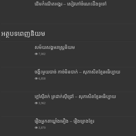
ដើមកំណើតអង្គរ – សៀវភៅចំណេះដឹងទូទៅ
អត្ថបទពេញនិយម
សម័យសង្គមរាស្រ្តនិយម
7,002
ចង្កឹះមួយបាច់ កាច់មិនបាក់ – សុភាសិតខ្មែរអធិប្បាយ
6,858
ក្តៅស៊ីរាក់ ត្រជាក់ស៊ីជ្រៅ – សុភាសិតខ្មែរអធិប្បាយ
3,962
រឿងអ្នកតាឃ្លាំងមឿង – រឿងព្រេងខ្មែរ
3,870