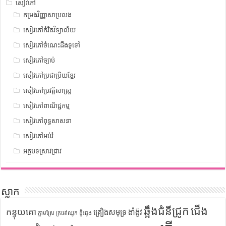
សៀវភៅ
កម្រងវិញ្ញាសាប្រលង
សៀវភៅកំរិតវិទ្យាល័យ
សៀវភៅចំណេះដឹងទូទៅ
សៀវភៅច្បាប់
សៀវភៅប្រជាប្រិយខ្មែរ
សៀវភៅប្រវត្តិសាស្រ្ត
សៀវភៅពាណិជ្ជកម្ម
សៀវភៅពុទ្ធសាសនា
សៀវភៅអប់រំ
អត្ថបទស្រាវជ្រាវ
ស្លាក
ឆ្អឹងជំនីជ្រូក
ជើង
កន្ទុយគោ
គ្រឿងសមុទ្រ
ងាំង៉ូវ
ក្តាមស្រែ
ក្រអៅឈូក
ខ្ទិះដូង