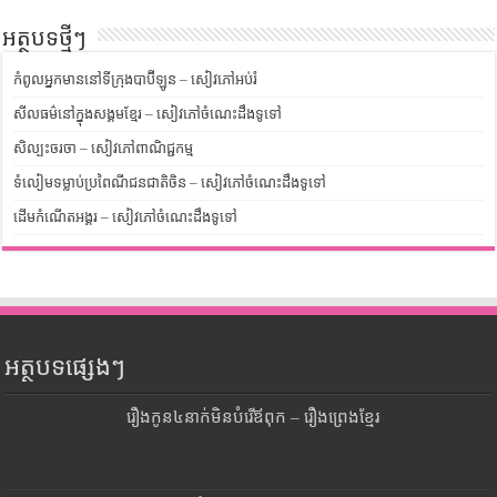
អត្ថបទថ្មីៗ
កំពូលអ្នកមាននៅទីក្រុងបាប៊ីឡូន – សៀវភៅអប់រំ
សីលធម៌នៅក្នុងសង្គមខ្មែរ – សៀវភៅចំណេះដឹងទូទៅ
សិល្បះចរចា – សៀវភៅពាណិជ្ជកម្ម
ទំលៀមទម្លាប់ប្រពៃណីជនជាតិចិន – សៀវភៅចំណេះដឹងទូទៅ
ដើមកំណើតអង្គរ – សៀវភៅចំណេះដឹងទូទៅ
អត្ថបទផ្សេងៗ
រឿងកូន៤នាក់មិនបំរើឪពុក – រឿងព្រេងខ្មែរ