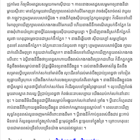
ជ្រូក​មែន​ ក៏​ឲ្យ​មី​អេត​ដួស​សម្ល​យក​មក​ស៊ី​បាយ ។ កាល​នាង​អេត​ដួស​សម្ល​មក​ឲ្យ​នាង​នី​ជា​
ម្ដាយ​ស៊ី​នោះ​ មាន​ក្អែក​មួយ​វា​ឃើញ​ក្បាល​ពស់​ដាក់​លើ​មែក​ពុទ្រា​ វា​ចង់​ស៊ី​សាច់​ពស់​ វា​បូល​
ថា កឡូវៗ​ក្លេមក្លម​លេប​សាច់​ប្ដី​ឯង ។ នាង​នី​កំពុង​ស៊ី​បាយ​ឮ​ក្អែក​បូល​ដូច្នោះ​ ក៏​មើល​ទៅ​លើ​
មែក​ពុទ្រា​ឃើញ​ក្បាល​ពស់​កេងកង​លើ​មែក​ឈើ​ ហើយ​នាង​នី​នឹក​អាណិត​ស្រក់​ទឹក​ភ្នែក​ តែ​
នាង​ពុំ​ហ៊ាន​យំ​​ព្រោះ​ខ្លាច​ប្ដី​ដែល​អង្គុយ​ស៊ី​បាយ​ជា​មួយ​គ្នា ។ ប្ដី​ឃើញ​នាង​នី​ស្រក់​ទឹក​ភ្នែក​ក៏​
សួរ​ថា ហេតុ​ដូចម្ដេច​បាន​ជា​ស្រក់​ទឹក​ភ្នែក ? ។ នាង​នី​ឆ្លើយ​ថា ស៊ី​បាយ​ក្ដៅ​ សម្ល​ក្ដៅ​រឭក​
កូនចៅ​ រលោង​ទឹក​ភ្នែក។ ឯ​ក្អែក​នោះ​ចេះ​តែ​បូល​ថា កឡូវៗ​ ក្លេមក្លម​លេប​សាច់​ប្ដី​ឯង​ ក្បាល​
ដាក់​លើ​ដើម​ពុទ្រា​ កន្ទុយ​ដាក់​លើ​ស្កាក។ នាង​នី​មើល​ទៅ​លើ​ស្កាក​ឃើញ​កន្ទុយ​ពស់​កេងកង​
លើ​នោះ ។ ឯ​ប្ដី​នាង​នី​ដឹង​ថា​ប្រពន្ធ​សាហាយ​នឹង​ពស់​កេងកង​ពិត​ប្រាកដ​ហើយ​ ក៏​នឹក​ភ្នក​ក្នុង​
ចិត្ត​ខឹង​ចង់​សម្លាប់​នាង​នី​ ប៉ុន្តែ​ធ្វើ​មិន​ឲ្យ​នាង​នី​ដឹង​ខ្លួន ។ ដល់​នាង​នី​ផើម​ចាស់​ផ្ទៃ​ ជិត​នឹង​
សម្រាល​ប្ដី​បបួល​ទៅ​កក់​សក់​នៅ​មាត់​បឹង​ លុះ​ដើរ​ទៅ​ដល់​មាត់​បឹង​ប្រាប់​ប្រពន្ធ​ថា ទៅ​ទៀត​
ឲ្យ​ឆ្ងាយ​ពី​ស្រុក​គេ​ យើង​នឹង​កក់​សក់​លេង​ឲ្យ​សប្បាយ​តែ​ពីរ​នាក់​ម្ដង ។ នាង​នី​មិន​ដឹង​ខ្លួន​ឯង​
ថា​ប្ដី​សម្លាប់​ ស្មាន​ថា​ប្ដី​នាំ​ទៅ​កក់​សក់​មែន​ ក៏​ដើរ​ចូល​ទៅ​ក្នុង​ព្រៃ​ឆ្ងាយ​ទៅ ។ លុះ​ឃើញ​កំពង់​
មួយ​រាបស្អាត​ វាល​ល្អ​ ប្ដី​ប្រាប់​ប្រពន្ធ​ថា កំពង់​នេះ​រាប​សប្បាយ​ យើង​ឈប់​កក់​សក់​នៅ​នោះ​
ចុះ ។ ឯ​នាង​នី​មិន​ដឹង​ខ្លួន​ជា​ប្ដី​គិត​សម្លាប់​ក៏​អង្គុយ​កក់​សក់​នៅ​មាត់​ ច្រាំង ។ ប្ដី​នោះ​ក៏​ហូត​ដាវ​
កាប់​នាង​នី​ពី​ក្រោយ​ខ្នង​មិន​ឲ្យ​ដឹង​ខ្លួន​ ដាច់​ពាក់​កណ្ដាល​ខ្លួន​ស្លាប់​ទៅ ។ ពេល​នោះ​ឃើញ​
សុទ្ធ​តែ​កូន​ពស់​លូន​ចេញ​មក​អំពី​ពោះ​នាង​នី​មក ។ ប្ដី​នាង​នី​ក៏​កាប់​កូន​ពស់​នឹង​ដាវ​ ខ្លះ​កាប់​
មិន​ទាន់​ ក៏​លូន​ចូល​ទៅ​ក្នុង​ក្រហែង​ដី​ ខ្លះ​មុជ​ក្នុង​ទឹក​ ខ្លះ​ចូល​ទៅ​ក្នុង​ព្រៃ ។ ព្រោះ​ហេតុ​នេះ​
បាន​ជា​មាន​ពស់​ច្រើន​បែប​ច្រើន​យ៉ាង​ មក​ដល់​ឥឡូវ​នេះ ។