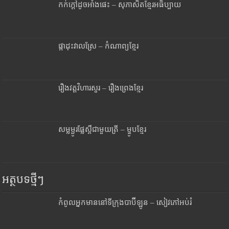
កក់ក្តៅដូចអាំងផេះ – សុភាសិតខ្មែរអធិប្បាយ
ផ្កាដុះវាលស្រែ – កំណាព្យខ្មែរ
រឿងវត្តវិហារសួរ – រឿងព្រេងខ្មែរ
សម្លម្ជូរផ្លែស្ពឺជាមួយត្រី – ម្ហូបខ្មែរ
អត្ថបទថ្មីៗ
កំពូលអ្នកមាននៅទីក្រុងបាប៊ីឡូន – សៀវភៅអប់រំ