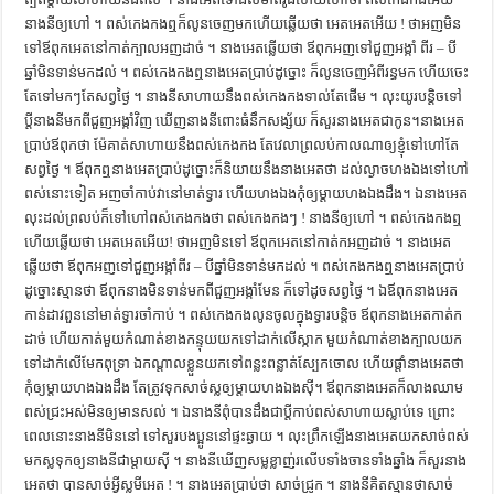
នាង​នី​ឲ្យ​ហៅ ។ ពស់​កេងកង​ឮ​ក៏​លូន​ចេញ​មក​ហើយ​ឆ្លើយ​ថា អេត​អេត​អើយ ! ថា​អញ​មិន​
ទៅ​ឪពុក​អេត​នៅ​កាត់​ក្បាល​អញ​ដាច់ ។ នាង​អេត​ឆ្លើយ​ថា ឪពុក​អញ​ទៅ​ជួញ​អង្កាំ​ ពីរ – បី​
ឆ្នាំ​មិន​ទាន់​មក​ដល់ ។ ពស់​កេងកង​ឮ​នាង​អេត​ប្រាប់​ដូច្នោះ​ ក៏​លូន​ចេញ​អំពី​រន្ធ​មក​ ហើយ​ចេះ​
តែ​ទៅ​មកៗ​តែ​សព្វ​ថ្ងៃ ។ នាង​នី​សាហាយ​នឹង​ពស់​កេងកង​ទាល់​តែ​ផើម ។ លុះ​យូរ​បន្តិច​ទៅ​
ប្ដី​នាង​នី​មក​ពី​ជួញ​អង្កាំ​វិញ​ ឃើញ​នាង​នី​ពោះធំ​នឹក​សង្ស័យ​ ក៏​សួរ​នាង​អេត​ជា​កូន។នាង​អេត​
ប្រាប់​ឪពុក​ថា ម៉ែ​គាត់​សាហាយ​នឹង​ពស់​កេងកង​ តែ​វេលា​ព្រលប់​កាលណា​ឲ្យ​ខ្ញុំ​ទៅ​ហៅ​តែ​
សព្វ​ថ្ងៃ ។ ឪពុក​ឮ​នាង​អេត​ប្រាប់​ដូច្នោះ​ក៏​និយាយ​នឹង​នាង​អេត​ថា ដល់​ល្ងាច​ហង​ឯង​ទៅ​ហៅ​
ពស់​នោះ​ទៀត​ អញ​ចាំ​កាប់​វា​នៅ​មាត់​ទ្វារ​ ហើយ​ហង​ឯង​កុំ​ឲ្យ​ម្ដាយ​ហង​ឯង​ដឹង។ ឯ​នាង​អេត​
លុះ​ដល់​ព្រលប់​ក៏​ទៅ​ហៅ​ពស់​កេងកង​ថា ពស់​កេងកងៗ ! នាង​នី​ឲ្យ​ហៅ ។ ពស់​កេងកង​ឮ​
ហើយ​ឆ្លើយ​ថា អេត​អេត​អើយ! ថា​អញ​មិន​ទៅ​ ឪពុក​អេត​នៅ​កាត់​ក​អញ​ដាច់ ។ នាង​អេត​
ឆ្លើយ​ថា ឪពុក​អញ​ទៅ​ជួញ​អង្កាំ​ពីរ – បី​ឆ្នាំ​មិន​ទាន់​មក​ដល់ ។ ពស់​កេងកង​ឮ​នាង​អេត​ប្រាប់​
ដូច្នោះ​ស្មាន​ថា ឪពុក​នាង​មិន​ទាន់​មក​ពី​ជួញ​អង្កាំ​មែន​ ក៏​ទៅ​ដូច​សព្វ​ថ្ងៃ ។ ឯ​ឪពុក​នាង​អេត​
កាន់​ដាវ​ពួន​នៅ​មាត់​ទ្វារ​ចាំ​កាប់ ។ ពស់​កេងកង​លូន​ចូល​ក្នុង​ទ្វារ​បន្តិច​ ឪពុក​នាង​អេត​កាត់​ក​
ដាច់​ ហើយ​កាត់​មួយ​កំណាត់​ខាង​កន្ទុយ​យក​ទៅ​ដាក់​លើ​ស្កាក​ មួយ​កំណាត់​ខាង​ក្បាល​យក​
ទៅ​ដាក់​លើ​មែក​ពុទ្រា​ ឯ​កណ្ដាល​ខ្លួន​យក​ទៅ​ពន្លះ​ពន្លាត់​ស្បែក​ចោល​ ហើយ​ផ្ដាំ​នាង​អេត​ថា
កុំ​ឲ្យ​ម្ដាយ​ហង​ឯង​ដឹង​ តែ​ត្រូវ​ទុក​សាច់​ស្ល​ឲ្យ​ម្ដាយ​ហង​ឯង​ស៊ី។ ឪពុក​នាង​អេត​ក៏​លាង​ឈាម​
ពស់​ជ្រះ​អស់​មិន​ឲ្យ​មាន​សល់ ។ ឯ​នាង​នី​ពុំ​បាន​ដឹង​ជា​ប្ដី​កាប់​ពស់​សាហាយ​ស្លាប់​ទេ​ ព្រោះ​
ពេល​នោះ​នាង​នី​មិន​នៅ​ ទៅ​សួរ​បងប្អូន​នៅ​ផ្ទះ​ឆ្ងាយ ។ លុះ​ព្រឹក​ឡើង​នាង​អេត​យក​សាច់​ពស់​
មក​ស្ល​ទុក​ឲ្យ​នាង​នី​ជា​ម្ដាយ​ស៊ី ។ នាង​នី​ឃើញ​សម្ល​ខ្លាញ់​រលើប​ទាំង​ចាន​ទាំង​ឆ្នាំង​ ក៏​សួរ​នាង​
អេត​ថា បាន​សាច់​អ្វី​ស្ល​មី​អេត ! ។ នាង​អេត​ប្រាប់​ថា សាច់​ជ្រូក ។ នាង​នី​គិត​ស្មាន​ថា​សាច់​