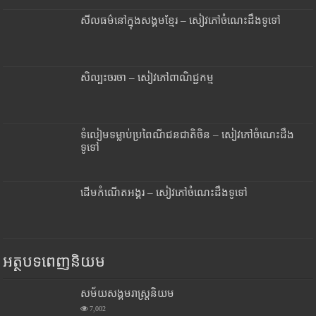
សីលធម៌នៅក្នុងសង្គមខ្មែរ – សៀវភៅចំណេះដឹងទូទៅ
សិល្បះចរចា – សៀវភៅពាណិជ្ជកម្ម
ទំលៀមទម្លាប់ប្រពៃណីជនជាតិចិន – សៀវភៅចំណេះដឹង
ទូទៅ
ដើមកំណើតអង្គរ – សៀវភៅចំណេះដឹងទូទៅ
អត្ថបទពេញនិយម
សម័យសង្គមរាស្រ្តនិយម
7,002