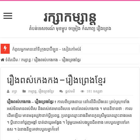
រក្សាកម្សាន្ត
តំបន់ទេសចរណ៍ មុខម្ហូប ចម្រៀង កំណាព្យ រឿងព្រេង
កំពូលអ្នកមាននៅទីក្រុងបាប៊ីឡូន – សៀវភៅអប់រំ
ទំព័រដើម
សីលធម៌នៅក្នុងសង្គមខ្មែរ – សៀវភៅចំណេះដឹងទូទៅ
/
កម្សាន្ត
/
រឿងពស់កេងកង – រឿងព្រេងខ្មែរ
សិល្បះចរចា – សៀវភៅពាណិជ្ជកម្ម
រឿងពស់កេងកង – រឿងព្រេងខ្មែរ
ទំលៀមទម្លាប់ប្រពៃណីជនជាតិចិន – សៀវភៅចំណេះដឹងទូទៅ
រក្សា
ដើមកំណើតអង្គរ – សៀវភៅចំណេះដឹងទូទៅ
កម្សាន្ត
,
រឿងព្រេងខ្មែរ
ផ្តល់មតិ
181 ទស្សនា
រឿងពស់កេងកង – រឿងព្រេងខ្មែរ
៖ កាល​ពីព្រេងនាយ​ នៅ​លើ​ដី​យើង​នេះ​ គ្រប់​ស្រុក​ទាំង
ដើមកំណើតជនជាតិខ្មែរ – អត្ថបទស្រាវជ្រាវ
អស់​មិន​មាន​ពស់​ពិស​ និង​ពស់​ឥត​មាន​ពិស​ទេ​ មាន​តែ​ពស់​កេងកង ។ មាន​និទាន​ថា : កាល​
ទំនាក់ទំនងកម្ពុជានិងចិន – សៀវភៅចំណេះដឹងទូទៅ
ដើម​ឡើយ​ មាន​មនុស្ស​២​នាក់​ប្ដី​ប្រពន្ធ, ប្រពន្ធ​ឈ្មោះ​នាង​នី​មាន​កូន​ស្រី​មួយ​ឈ្មោះ​នាង​អេត
។ ប្ដី​នោះ​ទៅ​ជួញ​អង្កាំ​ បាត់​ជា​យូរ​អង្វែង ។ ថ្ងៃ​មួយ​អស់​បងប្អូន​ជិត​ខាង​ គេ​បបួល​គ្នា​ទៅ​រក​
ព្រះបាទធម្មិក – សៀវភៅចំណេះដឹងទូទៅ
ឧស ។ ឯ​នាង​នីឮ​គេ​ថា​បបួល​គ្នា​ក៏​ទៅ
រដ្ឋបាល និង រដ្ឋបាលវិមជ្ឈការ – អត្ថបទស្រាវជ្រាវ