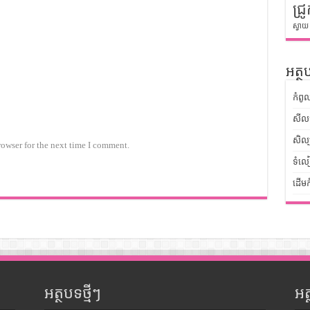
ជ្រូ
ស្វាយ
អត្ថប
កំពូ
សីលធ
សិល្
rowser for the next time I comment.
ទំលៀ
ដើមក
អត្ថបទថ្មីៗ
អ