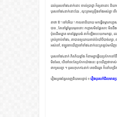
ដល់​បុរស​ទាំង​៤​នាក់​នោះ​ ទាល់​ប្រាជ្ញា​ ក៏​ឲ្យ​តា​នោះ​ និយា
បុរស​ទាំង​៤​នាក់​នោះ​ដែរ , លុះ​ព្រម​ព្រៀង​ទាំង​អស់​គ្នា​
តា​ថា ឱ ! ចៅ​អើយ ! កាល​តា​និយាយ​ មក​ធ្វើ​ចម្ការ​កប្បាស​នេះ​
បាន , តែ​នៅ​ឆ្នាំ​មួយ​មុន​នោះ​ កប្បាស​មិន​ផ្លែ​សោះ​ មិន​ដឹង​ជ
ប៉ុន​ដើម​ត្នោត​ មាន​ផ្លែ​មួយ​ធំ​ តា​ក៏​ឡើង​បេះ​យក​មក​ផ្ទះ, ដ
គ្រប់​គ្រាប់​ទាំង​៤, តា​បាន​ឲ្យ​យាយ​គាត់​បំបៅ​បី​បាច់​រក្សា,
អស់​ទៅ, ឥឡូវ​តា​ឃើញ​ចៅ​ទាំង​៤​នាក់​នេះ​ត្រឡប់​មក​វិ
បុរស​ទាំង​៤​នាក់​ ភិត​ភ័យ​ខ្លាំង​ ក៏​នាម​គ្នា​ឆ្លើយ​ប្រកែក​ទ
មិន​មែន, បើ​ចៅ​ចេះ​តែ​ប្រកែក​យ៉ាង​នេះ​ នុះ​ឃើញ​ថា​​ទាស់​ខុស​
ពាក្យ​សន្យា ។ បុរស​កុហក​៤​នាក់​ គេច​មិន​រួច​ ក៏​នៅ​បម្
រឿងព្រេងខ្មែរពេញនិយមបន្ទាប់ ៖
រឿងបុរសកំជិលមានប្រពន