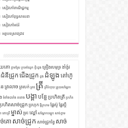
សៀវភៅពាណិជ្ជកម្ម
សៀវភៅពុទ្ធសាសនា
សៀវភៅអប់រំ
អត្ថបទស្រាវជ្រាវ
ក
ទុយគោ
គ្រឿងសមុទ្រ
ងាំង៉ូវ
ក្តាមស្រែ
ក្រអៅឈូក
ខ្ទិះដូង
ដំឡូង
ឹងជំនីជ្រូក
ជើងជ្រូក
តៅហ៊ូ
ដូង
ត្រី
ួន
ត្រលាច
ត្រសក់
ត្រាវ
ត្រីចំហុយ
ត្រួយសណ្តែក
បង្គា
បន្លែ
ប្រហិតត្រី
ំង
ទំពាំងបារាំង
ននោង
ប្រហិត
ប្រហិតសាច់ជ្រូក
ប្រហុក
ផ្លែស៊ូ
ផ្លែស្ពឺ
ផ្ទីក្រហម
ម្នាស់
ល្ពៅ
ម្រះ
ោ
ពោះត្រី
សណ្តែកបណ្តុះ
សាច់ក្តាម
សាច់ជ្រូក
ច់គោ
សាច់
សាច់ជ្រូកខ្វៃ