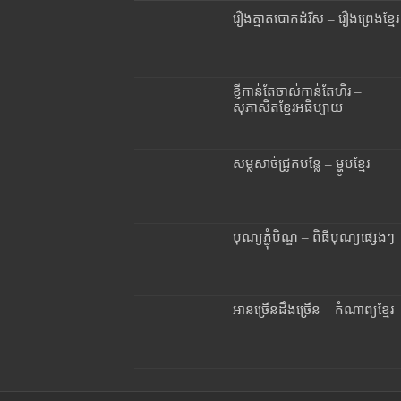
រឿងត្មាតបោកដំរីស – រឿងព្រេងខ្មែរ
ខ្ញីកាន់តែចាស់កាន់តែហិរ –
សុភាសិតខ្មែរអធិប្បាយ
សម្លសាច់ជ្រូកបន្លែ – ម្ហូបខ្មែរ
បុណ្យភ្ជុំបិណ្ឌ – ពិធីបុណ្យផ្សេងៗ
អានច្រើនដឹងច្រើន – កំណាព្យខ្មែរ