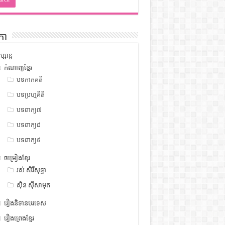
កា
ម្សាន្ត
កំណាព្យខ្មែរ
បទកាកគតិ
បទប្រហ្មគីតិ
បទពាក្យ៧
បទពាក្យ៨
បទពាក្យ៩
ចម្រៀងខ្មែរ
រស់ សិរីសុទ្ឋា
ស៊ិន ស៊ីសាមុត
រឿងនិទានបរទេស
រឿងព្រេងខ្មែរ