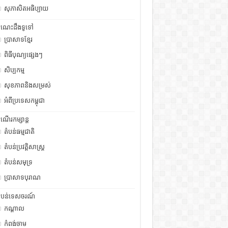
សុភាសិតអធិប្បាយ
ំណេះដឹងទូទៅ
ប្រាសាទខ្មែរ
ពិធីបុណ្យផ្សេងៗ
សិប្បកម្ម
សុខភាពនិងសម្រស់
អំពីប្រទេសកម្ពុជា
ំណើរកម្សាន្ត
តំបន់ធម្មជាតិ
តំបន់ប្រវត្តិសាស្រ្ត
តំបន់សមុទ្រ
ប្រាសាទបុរាណ
ំបន់ទេសចរណ៍
កណ្តាល
កំពង់ចាម