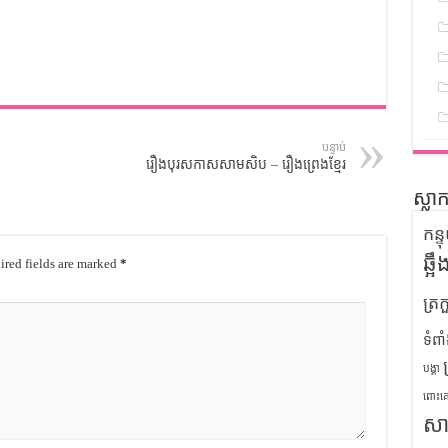
បន្ទាប់
រឿងបុរសកាសសាមសិប – រឿងព្រេងខ្មែរ
ស្លា
កន្
ឆ្អ
red fields are marked
*
ត្រក
ទំពា
បង្គា
ពោះគ
សា