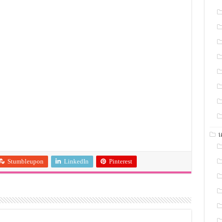
Stumbleupon
LinkedIn
Pinterest