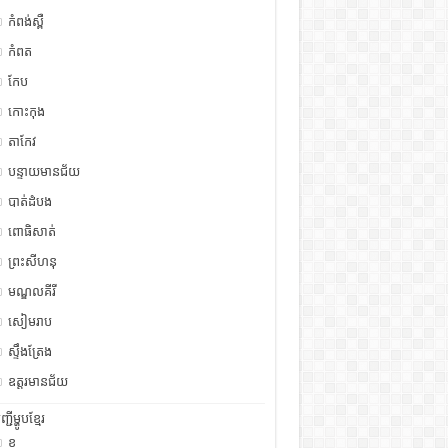
កំពង់ស្ពឺ
កំពត
កែប
កោះកុង
តាកែវ
បន្ទាយមានជ័យ
បាត់ដំបង
ពោធិសាត់
ព្រះសីហនុ
មណ្ឌលគីរី
សៀមរាប
ស្ទឹង​​ត្រែង
ឧត្ដរមានជ័យ
ញ្ជីម្ហូបខ្មែរ
ខ