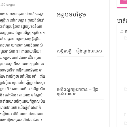
ជ្រាវ
130 ទស្សនា
ចំណេះដឹងទូទៅ
អត្ថបទបន្ថែម
យ​ មាន​បុរស​កុហក​៤​នាក់​ មក​ជួប​
ម្បត្តិ​គេ​ នៅ​គេហដ្ឋាន​ ឆ្ងាយ​ពី​លំនៅ​
មាតិ
ូទៅ
ះ​ទៅ​យូរ​បន្តិច​បាន​ជួប​ប្រទះ​នឹង​តា​
ក
ទស្រាវជ្រាវ
់​ទន្លេ​មួយ​ដាច់​ឆ្ងាយ​ពី​ស្រុក​ភូមិ​គេ ។
ជា​អ្នក​មាន​ទ្រព្យ​សម្បត្តិ​ច្រើន​
ៀវភៅចំណេះដឹងទូទៅ
ី​ភូត​កុហក​ យក​ទ្រព្យ​សម្បត្តិ​តា​ចាស់​
សម្តីសេដ្ឋី – រឿងព្រេងបរទេស
ស់​ដូន​ចាស់​ថា ឱ ! តា​យាយ​អើយ !
ដើរ​រក​អ្នក​ឯ​ណា​ដែល​ចេះ​ដឹង​ ព្រោះ​
ះ​ បាន​មក​ជួប​នឹង​តា​យាយៗ​ ប្រហែល​
មេត្តា​និទាន​រឿង​ព្រេង​អ្វី​មួយ​ ឲ្យ​
ទាំង​៤​នាក់​វិញ​ថា ចៅ​អើយ​ ចៅ ! តាំង​
េង​អ្វី​ទេ​ សូម​ចៅ​អញ្ជើញ​ទៅ​រក​សួរ​
​វិញ​ថា ឱ ! តា​យាយ​អើយ ! បើ​ប្រសិន​
មេទ័ពល្អកម្ររកបាន – រឿង
ព្រេងបរទេស
 ឱ ! ចៅ​អើយ ! តា​យាយ​ ចង់​ស្ដាប់​
រាប​ទៅ​តា​យាយ​វិញ​ដោយ​កិច្ចកល​ ប៉ង​
ដោយ​ងាយ​ថា យើង​ខ្ញុំ​ទាំង​៤​នាក់​
្រាប់, តែ​រឿង​នេះ​ បើ​និយាយ​ទៅ​កាលណា​
ព្រម​ព្រៀង​ឲ្យ​បុរស​ទាំង​៤​នាក់​នោះ​