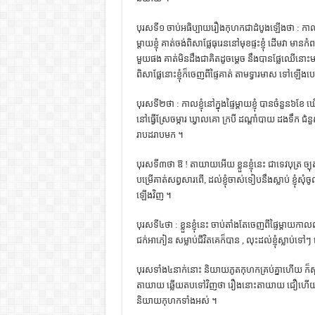
បុរស​ទី​១​ ចាប់​អធិប្បាយ​រឿង​កុហក​ជា​ដំបូង​ឡើង​ថា : កាល​ខ្ញុំ​ន
ម្ដាយ​ខ្ញុំ​ គាត់​ចង់​ពិសា​ផ្លែ​ធុរេន​នៅ​មុខ​ផ្ទះ​ខ្ញុំ​ ដើម​វា​ 
មួយ​ផង​ គាត់​មិន​ដឹង​ជា​គិត​ដូចម្ដេច​ នឹង​បាន​ផ្លែ​ឈើ​នោះ​មក​
ពិសា​ផ្លែ​នោះ​ខ្ញុំ​ក៏​ចេញ​ពី​ផ្ទៃ​គាត់​ តាម​ទ្វារ​មាស​ ទៅ​ឡើង​
បុរស​ទី​២​ថា : កាល​ខ្ញុំ​នៅ​ក្នុង​ផ្ទៃ​ម្ដាយ​ខ្ញុំ​ បាន​ចំនួន​៦​ខ
នៅ​ធ្វើ​ស្រែ​ចម្ការ​ ឃ្វាល​គោ​ ក្របី​ ដណ្ដាំ​បាយ​ ដង​ទឹក​ ជំនួស​គាត
រាប​ដរាប​មក ។
បុរស​ទី​៣​ថា ឱ ! តា​យាយ​អើយ​ ខ្លួន​ខ្ញុំ​នេះ​ ជា​ទេវបុត្រ​ ច្បុត
បម្រើ​គាត់​សព្វ​សារពើ, ដល់​ខ្ញុំ​ចាស់​ទៀប​នឹង​ស្លាប់​ ខ្ញុំ​សុំ​ចូល​
ឡើង​វិញ ។
បុរស​ទី​៤​ថា : ខ្លួន​ខ្ញុំ​នេះ​ ចាប់​តាំង​តែ​ចេញ​ពី​ផ្ទៃ​ម្ដាយ​កា
ជក់​អាភៀន​ សម្លាប់​ជីវិត​គេ​ក៏​បាន , លុះ​ដល់​ខ្ញុំ​ស្លាប់​
បុរស​ទាំង​៤​នាក់​នោះ​ និយាយ​ភូត​កុហក​គ្រប់​គ្នា​ហើយ​ ក៏​សួរ
តា​យាយ​ ឆ្លើយ​តប​ទៅ​វិញ​ថា រឿង​នោះ​តា​យាយ​ ជឿ​ហើយ​ចៅ ! 
និយាយ​កុហក​ទាំង​អស់ ។