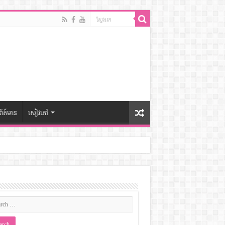
ព័ត៍មាន
សៀវភៅ