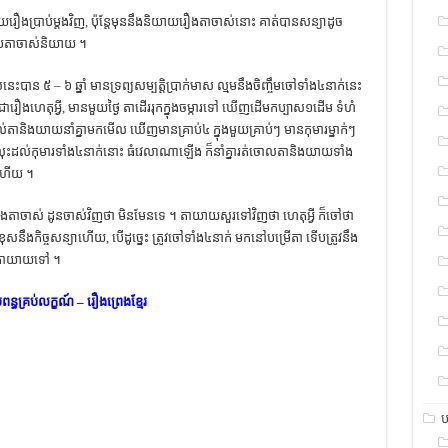
យ​រឿង​ប្រាប់​ម្ដង​វិញ, ប៉ុន្តែ​មុន​នឹង​និយាយ​រឿង​តា​ចាស់​នោះ​ គាត់​បាន​សន្យា​ដូច​
 ទើប​តា​ចាស់​និយាយ ។
បាន​ ៥ – ៦ ឆ្នាំ​ មាន​ទ្រព្យ​សម្បត្តិ​ប្រាក់​មាស​ ល្មម​នឹង​ចិញ្ចឹម​ចៅ​ទាំង​៤​នាក់​នេះ​
ា​រឿង​ហេតុ​អ្វី, មាន​មួយ​ថ្ងៃ​ តា​ដើរ​រុក​ក្នុង​ចម្ការ​ទៅ​ ឃើញ​ដើម​កប្បាស​១​ដើម​ ទំហំ​
ល់​តា​និង​យាយ​នាំ​គ្នា​មក​មើល​ ឃើញ​មាន​គ្រាប់​៤​ ក្នុង​មួយ​គ្រាប់ៗ​ មាន​កុមារ​ម្នាក់ៗ​
 លុះ​ដល់​កុមារ​ទាំង​៤​នាក់​នោះ​ ធំ​វេលា​ណា​ឡើង​ ក៏​នាំ​គ្នា​រត់​ចោល​តា​និង​យាយ​ទាំង​
ញ​ហើយ ។
ៅ​នឹង​តា​ចាស់​ ដូន​ចាស់​វិញ​ថា មិន​មែន​ទេ ។ តា​យាយ​សួរ​ទៅ​វិញ​ថា ហេតុ​អ្វី​ ក៏​ចៅ​ថា​
នឹង​កិច្ច​សន្យា​ហើយ, បើ​ដូច្នេះ​ ត្រូវ​ចៅ​ទាំង​៤​នាក់​ មក​នៅ​បម្រើ​តា​ ទើប​ត្រូវ​នឹង​
រើ​តា​យាយ​ទៅ ។
្ធគ្រប់លក្ខណ៍ – រឿងព្រេងខ្មែរ
ប