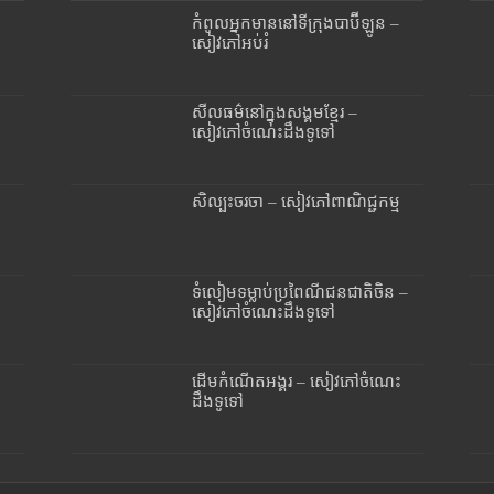
កំពូលអ្នកមាននៅទីក្រុងបាប៊ីឡូន –
សៀវភៅអប់រំ
សីលធម៌នៅក្នុងសង្គមខ្មែរ –
សៀវភៅចំណេះដឹងទូទៅ
សិល្បះចរចា – សៀវភៅពាណិជ្ជកម្ម
ទំលៀមទម្លាប់ប្រពៃណីជនជាតិចិន –
សៀវភៅចំណេះដឹងទូទៅ
ដើមកំណើតអង្គរ – សៀវភៅចំណេះ
ដឹងទូទៅ