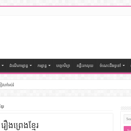
ដំណើរកម្សាន្ត
កម្សាន្ត
បច្ចេកវិទ្យា
គន្លឹះរកលុយ
ចំណេះដឹងទូទៅ
សៀវភៅអប់រំ
ៅចំណេះដឹងទូទៅ
មែរ
– សៀវភៅចំណេះដឹងទូទៅ
ឿងព្រេងខ្មែរ
ងទូទៅ