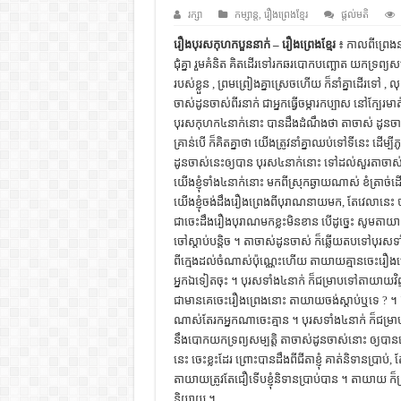
ដើមកំណើតជនជាតិខ្មែរ – អត្ថបទស្រាវ
រក្សា
កម្សាន្ត
,
រឿងព្រេងខ្មែរ
ផ្តល់មតិ
ទំនាក់ទំនងកម្ពុជានិងចិន – សៀវភៅ
រឿងបុរសកុហកបួននាក់ – រឿងព្រេងខ្មែរ
៖ កាល​ពីព្រេងនា
ជុំ​គ្នា​ រួម​គំនិត​ គិត​ដើរ​ទៅ​រក​ឆរ​បោក​បញ្ឆោត​ យក​ទ្រព្យ​ស
ព្រះបាទធម្មិក – សៀវភៅចំណេះដឹងទ
របស់​ខ្លួន , ព្រមព្រៀង​គ្នា​ស្រេច​ហើយ​ ក៏​នាំ​គ្នា​ដើរ​ទៅ , លុ
រដ្ឋបាល និង រដ្ឋបាលវិមជ្ឈការ – អត្ថប
ចាស់​ដូន​ចាស់​ពីរ​នាក់​ ជា​អ្នក​ធ្វើ​ចម្ការ​កប្បាស​ នៅ​ក្បែរ​មាត
បុរស​កុហក​៤​នាក់​នោះ​ បាន​ដឹង​ដំណឹង​ថា​ តា​ចាស់​ ដូន​ចាស់​ 
ការស្វែងយល់អំពី ល្ខោនខោល – ស
គ្រាន់​បើ​ ក៏​គិត​គ្នា​ថា យើង​ត្រូវ​នាំ​គ្នា​ឈប់​ទៅ​ទី​នេះ​ ដើម្ប
ដូន​ចាស់​នេះ​ឲ្យ​បាន បុរស​៤​នាក់​នោះ​ ទៅ​ដល់​សួរ​តា​ចា
យើង​ខ្ញុំ​ទាំង​៤​នាក់​នោះ​ មក​ពី​ស្រុក​ឆ្ងាយ​ណាស់​ ខំ​ត្រាច់​
យើង​ខ្ញុំ​ចង់​ដឹង​រឿង​ព្រេង​ពី​បុរាណ​នាយ​មក, តែ​វេលា​នេ
ជា​ចេះ​ដឹង​រឿង​បុរាណ​មក​ខ្លះ​មិន​ខាន​ បើ​ដូច្នេះ​ សូម​តា​យាយ​
ចៅ​ស្ដាប់​បន្តិច ។ តា​ចាស់​ដូន​ចាស់​ ក៏​ឆ្លើយ​តប​ទៅ​បុរស​
ពី​ក្មេង​ដល់​ចំណាស់​ប៉ុណ្ណេះ​ហើយ​ តា​យាយ​គ្មាន​ចេះ​រឿង​ព្រ
អ្នក​ឯ​ទៀត​ចុះ ។ បុរស​ទាំង​៤​នាក់​ ក៏​ជម្រាប​ទៅ​តា​យាយ
ជា​មាន​គេ​ចេះ​រឿង​ព្រេង​នោះ​ តា​យាយ​ចង់​ស្ដាប់​ឬ​ទេ ? ។
ណាស់​តែ​រក​អ្នក​ណា​ចេះ​គ្មាន ។ បុរស​ទាំង​៤​នាក់​ ក៏​ជម្
នឹង​បោក​យក​ទ្រព្យ​សម្បត្តិ​ តា​ចាស់​ដូន​ចាស់​នោះ​ ឲ្យ​បាន​
នេះ​ ចេះ​ខ្លះ​ដែរ​ ព្រោះ​បាន​ដឹង​ពី​ជីតា​ខ្ញុំ​ គាត់​និទាន​ប
តា​យាយ​ត្រូវ​តែ​ជឿ​​ទើប​ខ្ញុំ​និទាន​ប្រាប់​បាន ។ តា​យាយ​ ក៏​
និយាយ ។