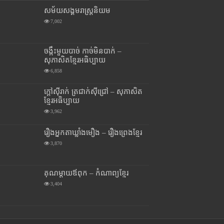
សម័យសង្គមរាស្រ្តនិយម
7,002
ចង្កឹះមួយបាច់ កាច់មិនបាក់ –
សុភាសិតខ្មែរអធិប្បាយ
6,858
ក្តៅស៊ីរាក់ ត្រជាក់ស៊ីជ្រៅ – សុភាសិត
ខ្មែរអធិប្បាយ
3,962
រឿងអ្នកតាឃ្លាំងមឿង – រឿងព្រេងខ្មែរ
3,870
គុណម្តាយឪពុក – កំណាព្យខ្មែរ
3,404