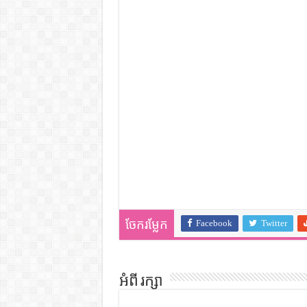
Facebook
Twitter
ចែករម្លែក
អំពី រក្សា