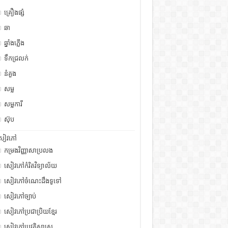
គ្រឿងផ្សំ
ឆា
ឆ្នាំងភ្លើង
ទឹកជ្រលក់
នំគួង
សម្ល
សម្លការី
ស៊ុប
សៀវភៅ
កម្រងវិញ្ញាសាប្រលង
សៀវភៅកំរិតវិទ្យាល័យ
សៀវភៅចំណេះដឹងទូទៅ
សៀវភៅច្បាប់
សៀវភៅប្រជាប្រិយខ្មែរ
សៀវភៅប្រវត្តិសាស្រ្ត