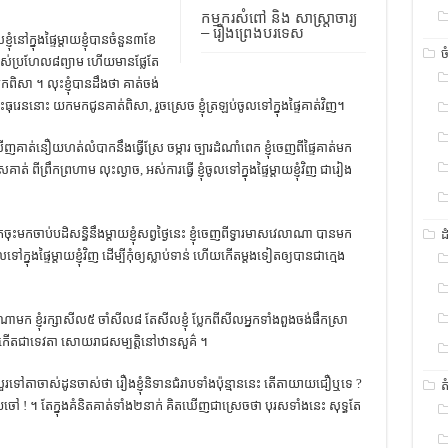
កម្មករសំពៅ និង សាស្រ្តាចារ្យ
– រឿងព្រេងបរទេស
ៅ​ក្នុង​ផ្ទៃ​ម្ដាយ​ខ្ញុំ​បាន​ចំនួន​៣​ខែ​
ច
មាន​កំពស់​ប្រហែល​៨​ព្យាម​ ហើយ​មាន​ផ្លែ​តែ​
ពិសា ។ លុះ​ខ្ញុំ​បាន​ដឹង​ថា​ គាត់​ចង់​
បេះ​ធុរេន​នោះ​ យក​មក​ជូន​គាត់​ពិសា, រួចស្រេច​ ខ្ញុំ​ត្រឡប់​ចូល​ទៅ​ក្នុង​ផ្ទៃ​គាត់​វិញ។
ែ​ ឃើញ​គាត់​នឿយ​ហត់​លំបាក​នឹង​ធ្វើ​ស្រែ​ ចម្ការ​ ច្បារ​ដំណាំ​ពេក​ ខ្ញុំ​ចេញ​ពី​ផ្ទៃ​គាត់​មក​
់​ ពី​ព្រឹក​ព្រហាម​ លុះ​ល្ងាច, អស់​ការ​ធ្វើ​ ខ្ញុំ​ចូល​ទៅ​ក្នុង​ផ្ទៃ​ម្ដាយ​ខ្ញុំ​វិញ​ ជា​រៀង​
​ចុះ​មក​ចាប់​បដិសន្ធិ​នឹង​ម្ដាយ​ខ្ញុំ​សព្វ​ថ្ងៃ​នេះ​ ខ្ញុំ​ចេញ​ពី​ទ្វារមាស​វេលា​ណា បាន​មក​
ដ
ទៅ​ក្នុង​ផ្ទៃ​ម្ដាយ​ខ្ញុំ​វិញ​ ដើម្បី​កុំ​ឲ្យ​ស្លាប់​ទាន់​ ហើយ​កើត​ម្ដង​ទៀត​ឲ្យ​បាន​ជា​ក្មេង​
លណា​មក​ ខ្ញុំ​រក្សា​សីល​៥​ ចាំ​សីល​៨​ តែ​សីល​ខ្ញុំ​ ប្លែក​ពី​សីល​អ្នក​ទាំងពួង​ចង់​ផឹក​ស្រា​
ទៅៗ​ កើត​ជា​ទេវតា​ សោយ​រាជ​សម្បត្តិ​នៅ​ឋាន​សួគ៌ ។
​ទៅ​តា​ចាស់​ដូន​ចាស់​ថា រឿង​ខ្ញុំ​និទាន​ជំរាប​ទាំង​ប៉ុន្មាន​នេះ​ តើ​តា​យាយ​ជឿ​ឬ​ទេ ?
ត
។ តែ​ក្នុង​គំនិត​គាត់​ទាំង​២​នាក់​ គិត​ឃើញ​ជា​ស្រេច​ថា បុរស​ទាំង​នេះ​ សុទ្ធ​តែ​