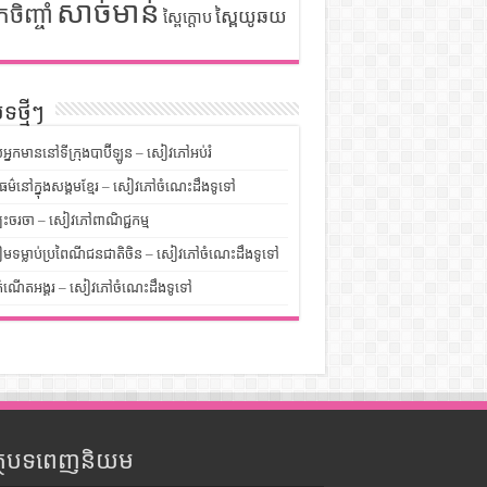
សាច់មាន់
កចិញ្ចាំ
ស្ពៃយូឆយ
ស្ពៃក្តោប
ទថ្មីៗ
លអ្នកមាននៅទីក្រុងបាប៊ីឡូន – សៀវភៅអប់រំ
ម៌នៅក្នុងសង្គមខ្មែរ – សៀវភៅចំណេះដឹងទូទៅ
បះចរចា – សៀវភៅពាណិជ្ជកម្ម
មទម្លាប់ប្រពៃណីជនជាតិចិន – សៀវភៅចំណេះដឹងទូទៅ
ំណើតអង្គរ – សៀវភៅចំណេះដឹងទូទៅ
ត្ថបទពេញនិយម