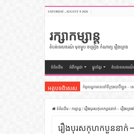
SATURDAY , AUGUST 8 2026
រក្សាកម្សាន្ត
តំបន់ទេសចរណ៍ មុខម្ហូប ចម្រៀង កំណាព្យ រឿងព្រេង
ទំព័រដើម
អំពីកម្ពុជា
ម្ហូបខ្មែរ
តំបន់ទេសចរណ៏
កំពូលអ្នកមាននៅទីក្រុងបាប៊ីឡូន – 
អត្ថបទពិសេស
សីលធម៌នៅក្នុងសង្គមខ្មែរ – សៀវភ
សិល្បះចរចា – សៀវភៅពាណិជ្ជកម្ម
ទំព័រដើម
/
កម្សាន្ត
/
រឿងបុរសកុហកបួននាក់ – រឿងព្រេងខ្
ទំលៀមទម្លាប់ប្រពៃណីជនជាតិចិន 
រឿងបុរសកុហកបួននាក់ – រ
ដើមកំណើតអង្គរ – សៀវភៅចំណេះដឹ