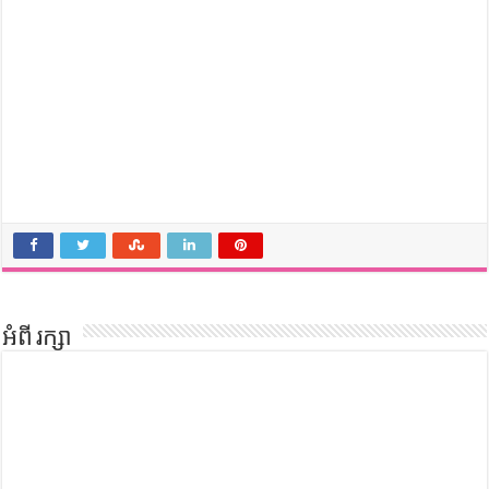
អំពី រក្សា