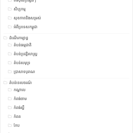
ពិធីបុណ្យផ្សេងៗ
សិប្បកម្ម
សុខភាពនិងសម្រស់
អំពីប្រទេសកម្ពុជា
ដំណើរកម្សាន្ត
តំបន់ធម្មជាតិ
តំបន់ប្រវត្តិសាស្រ្ត
តំបន់សមុទ្រ
ប្រាសាទបុរាណ
តំបន់ទេសចរណ៍
កណ្តាល
កំពង់ចាម
កំពង់ស្ពឺ
កំពត
កែប