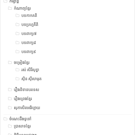
កម្សាន្ត
កំណាព្យខ្មែរ
បទកាកគតិ
បទប្រហ្មគីតិ
បទពាក្យ៧
បទពាក្យ៨
បទពាក្យ៩
ចម្រៀងខ្មែរ
រស់ សិរីសុទ្ឋា
ស៊ិន ស៊ីសាមុត
រឿងនិទានបរទេស
រឿងព្រេងខ្មែរ
សុភាសិតអធិប្បាយ
ចំណេះដឹងទូទៅ
ប្រាសាទខ្មែរ