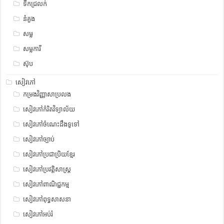
ទឹកជ្រលក់
នំគួង
សម្ល
សម្លការី
ស៊ុប
សៀវភៅ
កម្រងវិញ្ញាសាប្រលង
សៀវភៅកំរិតវិទ្យាល័យ
សៀវភៅចំណេះដឹងទូទៅ
សៀវភៅច្បាប់
សៀវភៅប្រជាប្រិយខ្មែរ
សៀវភៅប្រវត្តិសាស្រ្ត
សៀវភៅពាណិជ្ជកម្ម
សៀវភៅពុទ្ធសាសនា
សៀវភៅអប់រំ