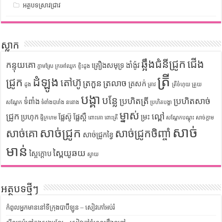
អត្ថបទស្រាវជ្រាវ
ស្លាក
ឆ្អឹងជំនីជ្រូក
ជើង
កន្ទុយគោ
គ្រឿងសមុទ្រ
ងាំង៉ូវ
ក្តាមស្រែ
ក្រអៅឈូក
ខ្ទិះដូង
ត្រី
ដំឡូង
ជ្រូក
តៅហ៊ូ
ត្រកួន
ត្រលាច
ត្រសក់
ដូង
ត្រាវ
ត្រីចំហុយ
ត្រួយ
បង្គា
បន្លែ
ប្រហិតត្រី
ប្រហិតសាច់
ទំពាំង
សណ្តែក
ទំពាំងបារាំង
ននោង
ប្រហិតបង្គា
ម្នាស់
ជ្រូក
ល្ពៅ
ប្រហុក
ផ្លែស៊ូ
ផ្លែស្ពឺ
ម្រះ
ផ្ទីក្រហម
ពោះគោ
ពោះត្រី
សណ្តែកបណ្តុះ
សាច់ក្តាម
សាច់
សាច់ជ្រូក
សាច់គោ
សាច់ជ្រូកចិញ្ចាំ
សាច់ជ្រូកខ្វៃ
មាន់
ស្ពៃយូឆយ
ស្ពៃក្តោប
ស្វាយ
អត្ថបទថ្មីៗ
កំពូលអ្នកមាននៅទីក្រុងបាប៊ីឡូន – សៀវភៅអប់រំ