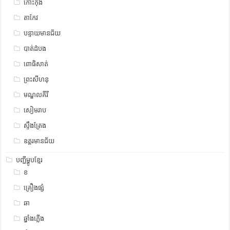
កោះកុង
តាកែវ
បន្ទាយមានជ័យ
បាត់ដំបង
ពោធិសាត់
ព្រះសីហនុ
មណ្ឌលគីរី
សៀមរាប
ស្ទឹង​​ត្រែង
ឧត្ដរមានជ័យ
បញ្ជីម្ហូបខ្មែរ
ខ
គ្រឿងផ្សំ
ឆា
ឆ្នាំងភ្លើង