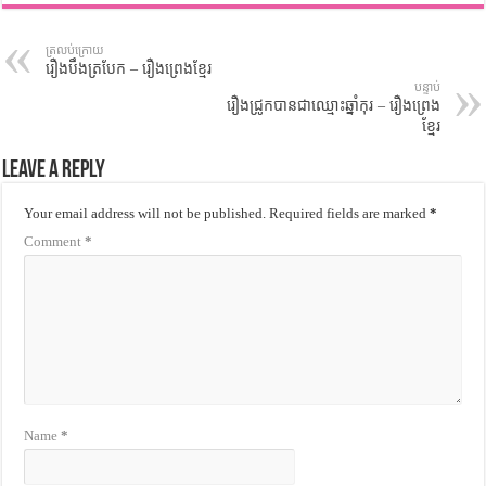
ត្រលប់ក្រោយ
រឿងបឹងត្របែក – រឿងព្រេងខ្មែរ
បន្ទាប់
រឿងជ្រូកបានជាឈ្មោះឆ្នាំកុរ – រឿងព្រេង
ខ្មែរ
Leave a Reply
Your email address will not be published.
Required fields are marked
*
Comment
*
Name
*