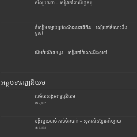
សិល្បះចរចា – សៀវភៅពាណិជ្ជកម្ម
ទំលៀមទម្លាប់ប្រពៃណីជនជាតិចិន – សៀវភៅចំណេះដឹង
ទូទៅ
ដើមកំណើតអង្គរ – សៀវភៅចំណេះដឹងទូទៅ
អត្ថបទពេញនិយម
សម័យសង្គមរាស្រ្តនិយម
7,002
ចង្កឹះមួយបាច់ កាច់មិនបាក់ – សុភាសិតខ្មែរអធិប្បាយ
6,858