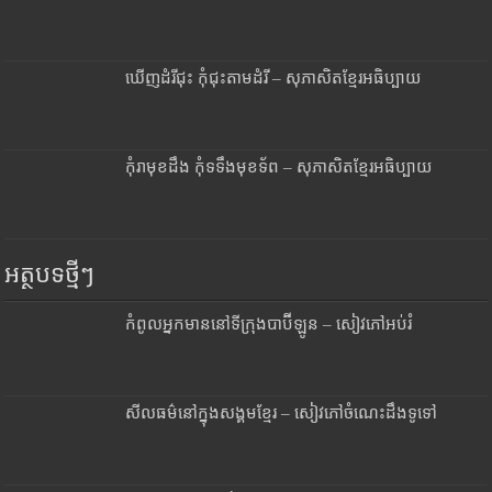
ឃើញដំរីជុះ កុំជុះតាមដំរី – សុភាសិតខ្មែរអធិប្បាយ
កុំរាមុខដឹង កុំទទឹងមុខទ័ព – សុភាសិតខ្មែរអធិប្បាយ
អត្ថបទថ្មីៗ
កំពូលអ្នកមាននៅទីក្រុងបាប៊ីឡូន – សៀវភៅអប់រំ
សីលធម៌នៅក្នុងសង្គមខ្មែរ – សៀវភៅចំណេះដឹងទូទៅ