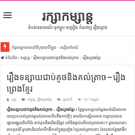
រក្សាកម្សាន្ត
តំបន់ទេសចរណ៍ មុខម្ហូប ចម្រៀង កំណាព្យ រឿងព្រេង
កំពូលអ្នកមាននៅទីក្រុងបាប៊ីឡូន – សៀវភៅអប់រំ
ទំព័រដើម
សីលធម៌នៅក្នុងសង្គមខ្មែរ – សៀវភៅចំណេះដឹងទូទៅ
/
កម្សាន្ត
/
រឿងទន្សាយជាប់គូថនិងគល់ត្រាច – រឿងព្រេងខ្មែរ
សិល្បះចរចា – សៀវភៅពាណិជ្ជកម្ម
រឿងទន្សាយជាប់គូថនិងគល់ត្រាច – រឿង
ទំលៀមទម្លាប់ប្រពៃណីជនជាតិចិន – សៀវភៅចំណេះដឹងទូទៅ
ព្រេងខ្មែរ
ដើមកំណើតអង្គរ – សៀវភៅចំណេះដឹងទូទៅ
ដើមកំណើតជនជាតិខ្មែរ – អត្ថបទស្រាវជ្រាវ
រក្សា
កម្សាន្ត
,
រឿងព្រេងខ្មែរ
ផ្តល់មតិ
167 ទស្សនា
ទំនាក់ទំនងកម្ពុជានិងចិន – សៀវភៅចំណេះដឹងទូទៅ
រឿងទន្សាយជាប់គូថនិងគល់ត្រាច – រឿងព្រេងខ្មែរ
៖ ថ្ងៃមួយទន្សាយស្វែងរកចំណីអាហារ
បានប្រទះគល់ត្រាចមួយដែលគេទើបនឹងកាប់ថ្មីៗ មានជ័រកកស្អិតតតាត់ ទន្សាយលោត
ព្រះបាទធម្មិក – សៀវភៅចំណេះដឹងទូទៅ
ផ្លោតអង្គុយពីលើជ័រ ជាប់គូទនឹងជើងរើពុំរួច នៅនិងថ្កល់លើគល់ត្រាចនោះ។ ជួនពេលនោះ
មានកូនដំរី មួយវាដើរទៅរកទឹកផឹកនៅក្នុងត្រញំង ក្បែរគល់ត្រាចនោះ ដែលជាកន្លែងវាផឹក
រដ្ឋបាល និង រដ្ឋបាលវិមជ្ឈការ – អត្ថបទស្រាវជ្រាវ