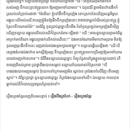
រៀងរាល់ថ្ងៃ។ ទន្សាយមានប្រាជ្ញា ក៏និយាយបន្លាចថា “នែ ! អាកូនដំរីកុំមកផឹកទឹក
ការស្វែងយល់អំពី ល្ខោនខោល – សៀវភៅចំណេះដឹងទូទៅ
របស់អញ ទឹកនេះព្រះឥន្ទ្រលោក ឱ្យអញមកចាំយាមទេ”។ ឯកូនដំរី ខ្លាចមិនហ៊ានផឹកក៏
ត្រលប់ទៅប្រាប់មេវាថា “ម៉ែអើយ! ខ្ញុំទៅផឹកទឹកត្រញំង នោះស្រាប់តែឃើញសត្វអីមួយ
អង្កុយ លើគល់ឈើ វាដេញខ្ញុំមិនឱ្យផឹកទឹកត្រញំងនោះ វាថាវាជាអ្នកបំរើរបស់ព្រះឥន្ទ្រ ខ្ញុំ
ស្រែកទឹកណាស់ម៉ែ!” មេដំរីឮ កូនប្រាប់ដូច្នោះនឹកខឹង ក៏នាំកូនត្រឡប់មកត្រញំងទឹកវិញ
ឃើញទន្សាយ អង្គុយលើគល់ឈើក៏ស្រែកគំរាម ឡើងថា “ យើ ! អាសត្វទន្សាយច្រមក់ចិត្ដ
អាក្រក់មកពីណា អង្គុយច្រងក់លើគល់ឈើនេះ?” ឯងមានអំណាចអីមកហាមប្រាម មិនឱ្យ
កូនអញចុះផឹកទឹកនេះ អញជាន់អាឯងខ្ទេចក្បាលឥឡូវ”។ ទន្សាយឆ្លើយឡើងថា “យើ បើ
ស្បោងធំហងឯងហ៊ាន មកស្ដីឱ្យអញ ទឹកត្រញំងនេះ ព្រះឥន្ទ្រលោកប្រើអញឱ្យមកចាំយាម
បានជាអញហ៊ានហាម”។ ដំរីខឹងទន្សាយជេរដូច្នោះ ក៏ស្ទុះភ្លែតទៅបួងខ្លួនទន្សាយជាប់ ភើ
ចចេញពីគល់ត្រាច ប្រាថ្នានឹងបោកសម្លាប់ ទន្សាយភ័យណាស់ក៏ស្រែកថា “បើ
ហងឯងបោកអញសម្លាប់ កុំបោកទៅក្រោមអញមិន ស្លាប់ទេ គ្រវែងទៅលើវិញ ទើបអញ
ស្លាប់”។ ដំរីខ្វះប្រាជ្ញា ឮទន្សាយថាដូច្នេះ ក៏គ្រវែងទន្សាយទៅលើ។ ឯទន្សាយ កាលបាន
ធ្លាក់ដល់ដីក៏បោលប្រូចចូលព្រៃបាត់ទៅ។
រឿងព្រេងខ្មែរពេញនិយមបន្ទាប់ ៖
រឿងបឹងត្របែក – រឿងព្រេងខ្មែរ