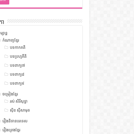
កា
ម្សាន្ត
កំណាព្យខ្មែរ
បទកាកគតិ
បទប្រហ្មគីតិ
បទពាក្យ៧
បទពាក្យ៨
បទពាក្យ៩
ចម្រៀងខ្មែរ
រស់ សិរីសុទ្ឋា
ស៊ិន ស៊ីសាមុត
រឿងនិទានបរទេស
រឿងព្រេងខ្មែរ