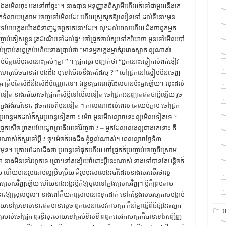
ប្អូនឯងមើលចុះ បងនៅចាំផ្ទះ”។ នាងបាន អនុញ្ញាតពីស្វាមីហើយក៏ទៅជាមួយនឹងគេ
 ក៏ទំលាយស្រោម ចេញទៅមើលដែរ ហើយស្រូតរូតឱ្យលឿនទៅ ដល់ទីនោះមុន
បែបភ្លេងយ៉ាងជំនាញដូចពួកគេនោះដែរ។ លុះដល់ពេលហើយ ដីងថាពួកអ្នក
ញាប់ភៀសខ្លួន រូតដំណើរទៅដល់ផ្ទះ ចៅជ្រូកចាប់សួរទៅភរិយាថា អូនទៅមើលរបាំ
ប្រាប់សព្វគ្រប់ហើយនាងប្រាប់ថា “មានអ្នកភ្លេងម្នាក់រូបរាងស្អាត ល្អណាស់
់ចិត្ដលើបុរសនោះគ្រប់ៗគ្នា ” ។ ជ្រូកសួរ បញ្ជាក់ថា “អ្នកនោះស្លៀកសំពត់ខៀវ
ហើយ ហេតុម៉េចបានជា បងដឹង ឬទៅមើលនឹងគេដែរឬ ? ” ចៅជ្រូកនៅស្ងៀមមិនចេញ
គ្រ ត្រឹមតែសំដីនឹងសំដីប៉ុណ្ណោះទេ។ ឯខ្លួនប្រាណពុំដែលបានប៉ះគ្នាឡើយ។ លុះដល់
ះទៀត នាងភរិយាចៅជ្រូកក៏សុំប្ដីទៅមើលទៀត ចៅជ្រូកអនុញ្ញាតឥតថាអ្វីឡើយ រួច
្នុងវង់របាំនោះ ដូចកាលពីមុនទៀត ។ កាលណាដល់ពេល គេឈប់ភ្លាម ចៅជ្រូក
ះ លុះប្រពន្ធមកដល់ក៏សួរប្រពន្ធទៀតថា ៖ ម៉េច អូនមើលល្ងាចនេះ ល្អមើលទៀតទេ ?
ៅជ្រូកសើច រួចតបបែបដូចព្រងើយទៅវិញថា ៖ – អ្នកដែលលេងល្អជាងគេនោះ គឺ
់ក៏សួរទៅប្ដី ៖ ចុះម៉េចក៏បងដឹង ខ្ញុំឆ្ងល់ណាស់។ ពេលល្ងាចថ្ងៃទី៣
ប់មុន។ ក្រោយដែលដឹងថា ប្រពន្ធទៅផុតហើយ ចៅជ្រូកក៏ប្រញាប់ចេញពីស្រោម
 នាងមិនទៅរហូតទេ ព្រោះនៅសង្ស័យចំពោះប្ដីនេះណាស់ នាងទៅបានតែបន្ដិចក៏
រោម ហើយមានរូបឆោមល្អប្រិមប្រិយ គឺរូបបុរសលេងរបាំដែលនាងសរសើរថាល្អ
ុងស្រោមវិញឡើយ ហើយនាងអង្វរប្ដីកុំឱ្យចូលទៅក្នុងស្រោមវិញ។ ប្ដីក៏ព្រមតាម
ោមនោះឱ្យស្រួលបួល។ នាងពៅក៏យកស្រោមនោះទុកដាក់ នៅកន្លែងសមរម្យតាមបង្គាប់
នៅប្រទេសនោះឥតមានស្ដេច ពួកសេនាសេវកាមាត្រ ក៏នាំគ្នាធ្វើពិធីផ្សងរកអ្នក
ប
្យរបស់ចៅជ្រូក ឮរន្ទឺសុះសាយទៅគ្រប់ទិសទី ពពួកសេវកាមាត្រក៏បានទៅអញ្ជើញ