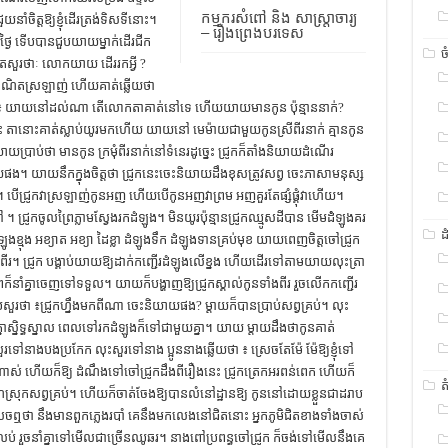
កម្មករសំពៅ និង សាស្រ្តាចារ្យ
យនាំចិត្ដឱ្យខ្ញុំដើរត្រង់ទិសទីនោះ។
– រឿងព្រេងបរទេស
្ងៃ ទើបបានជួបយាយម្នាក់ដើរជីក
ច
ៅជិតសួរថាៈ លោកយាយ ដើររកអ្វី ?
យអាណិតស្រឡាញ់ ហើយគាត់ឆ្លើយថា
តថា ៖ យាយនៅដល់ណា តើលោកតាគាត់នៅទេ ហើយយាយមានកូន ប៉ុន្មាននាក់?
តានោះគាត់ស្លាប់យូរមកហើយ យាយនៅ មេម៉ាយជាមួយកូនស្រីពីរនាក់ គ្មានកូន
ប្រាប់ថា មានកូន ក្រមុំពីរនាក់នៅទំនេរដូច្នេះ ជ្រូកក៏តាំងនិយាយដំណើរ
ផង។ យាយនឹកក្នុងចិត្ដថា ជ្រូកនេះចេះនិយាយដឹងខុសត្រូវសព្វ ចេះភាសាមនុស្ស
ង។ បើជ្រូកវាស្រឡាញ់កូនអញ ហើយបើកូនអញវាព្រម អញគួរតែផ្សំផ្គុំវាហើយ។
។ ជ្រូកចូលព្រៃភ្លាមស្វែងរកដំឡូង។ មិនយូរប៉ុន្មានជ្រូកឈ្មូសដីបាន មើមដំំឡូងគរ
ដ
ខ្មុង អខ្យាត អខ្យា ដៃខ្លា ដំឡូងទឹក ដំឡូងទានគ្រប់មុខ យាយពេញចិត្ដចៅជ្រូក
ងពីរ។ ជ្រូក បង្គាប់យាយឱ្យដាក់កញ្ជើរដំឡូងលើខ្នង ហើយដើរទៅតាមយាយលុះត្រា
រៃក៏នាំគ្នាចេញទៅទទួល។ យាយក៏បង្ហាញឱ្យជ្រូកស្គាល់កូនទាំងពីរ រួចលើកកញ្ជើរ
សឹបសួរថា ៖ជ្រូកហ្នឹងមកពីណា ចេះនិយាយផង? ម្ដាយក៏បានប្រាប់សព្វគ្រប់។ លុះ
្នាស្និទ្ធស្នាល ពេលទៅរកដំឡូងក៏ទៅជាមួយគ្នា។ យាយ ម្ដាយដឹងថាកូនគាត់
។ សួរទៅនាងបងប្រកែក លុះសួរទៅនាង ប្អូននាងឆ្លើយថា ៖ ស្រេចតែម៉ែ ម៉ែឱ្យខ្ញុំទៅ
ាស់ ហើយក៏ឱ្យ ដំណឹងទៅចៅជ្រូកដឹងពីរឿងនេះ ជ្រូកត្រេកអរពន់ពេក ហើយក៏
ត
ពៃណីស្រុកសព្វគ្រប់។ ហើយក៏ចាត់ចែងឱ្យបានលំនៅដ្ឋានឱ្យ កូននៅដោយខ្លួនជាដរាប
ឮថា នឹងមានពួកភ្លេងរបាំ គេនឹងមកលេងនៅជិតនោះ អ្នកភូមិជិតខាងទាំងចាស់
្រលប់ រួចនាំគ្នាទៅមើលជាច្រើនឈូឆរ។ នាងពៅប្រពន្ធចៅជ្រូក ក៏ចង់ទៅមើលនឹងគេ