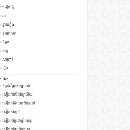
គ្រឿងផ្សំ
ឆា
ឆ្នាំងភ្លើង
ទឹកជ្រលក់
នំគួង
សម្ល
សម្លការី
ស៊ុប
សៀវភៅ
កម្រងវិញ្ញាសាប្រលង
សៀវភៅកំរិតវិទ្យាល័យ
សៀវភៅចំណេះដឹងទូទៅ
សៀវភៅច្បាប់
សៀវភៅប្រជាប្រិយខ្មែរ
សៀវភៅប្រវត្តិសាស្រ្ត