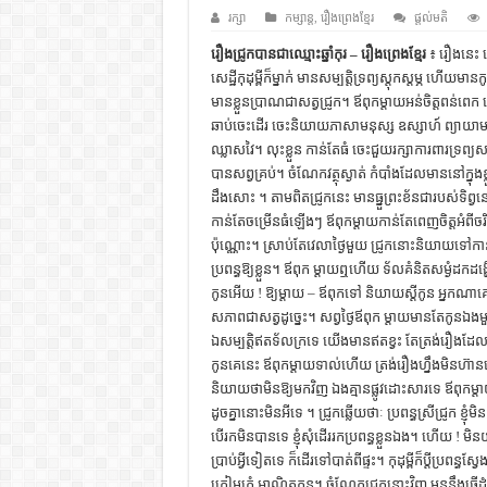
ដើមកំណើតជនជាតិខ្មែរ – អត្ថបទស្រាវ
រក្សា
កម្សាន្ត
,
រឿងព្រេងខ្មែរ
ផ្តល់មតិ
ទំនាក់ទំនងកម្ពុជានិងចិន – សៀវភៅ
រឿងជ្រូកបានជាឈ្មោះឆ្នាំកុរ – រឿងព្រេងខ្មែរ
៖ រឿងនេះ 
សេដ្ឋីកុដុម្ពីក៏ម្នាក់ មានសម្បត្ដិទ្រព្យស្ដុកស្ដម្ភ
ព្រះបាទធម្មិក – សៀវភៅចំណេះដឹងទ
មានខ្លួនប្រាណជាសត្វជ្រូក។ ឪពុកម្ដាយអន់ចិត្ដពន់ពេ
រដ្ឋបាល និង រដ្ឋបាលវិមជ្ឈការ – អត្ថប
ឆាប់ចេះដើរ ចេះនិយាយភាសាមនុស្ស ឧស្សាហ៍ ព្យាយាម ម
ឈ្លាសវៃ។ លុះខ្លួន កាន់តែធំ ចេះជួយរក្សាការពារទ្រព្យសម្ប
ការស្វែងយល់អំពី ល្ខោនខោល – ស
បានសព្វគ្រប់។ ចំណែកវត្ថុស្ងាត់ កំបាំងដែលមាននៅក្នុងខ្
ដឹងសោះ ។ តាមពិតជ្រូកនេះ មានធ្នួព្រះខ័នជារបស់ទិព្វនៅ 
កាន់តែចម្រើនធំឡើងៗ ឪពុកម្ដាយកាន់តែពេញចិត្ដអំពីចរិ
ប៉ុណ្ណោះ។ ស្រាប់តែវេលាថ្ងៃមួយ ជ្រូកនោះនិយាយទៅកាន
ប្រពន្ធឱ្យខ្លួន។ ឪពុក ម្ដាយឮហើយ ទ័លគំនិតសម្ងំដកដង្ហ
កូនអើយ ! ឱ្យម្ដាយ – ឪពុកទៅ និយាយស្ដីកូន អ្នកណា
សភាពជាសត្វដូច្នេះ។ សព្វថ្ងៃឪពុក ម្ដាយមានតែកូនឯង
ឯសម្បត្ដិឥតទ័លក្រទេ យើងមានឥតខ្វះ តែត្រង់រឿងដែលក
កូនគេនេះ ឪពុកម្ដាយទាល់ហើយ ត្រង់រឿងហ្នឹងមិនហ៊ា
និយាយថាមិនឱ្យមកវិញ ឯងគ្មានផ្លូវដោះសារទេ ឪពុកម្
ដូចគ្នានោះមិនអីទេ ។ ជ្រូកឆ្លើយថាៈ ប្រពន្ធស្រីជ្រូក ខ្ញ
បើរកមិនបានទេ ខ្ញុំសុំដើររកប្រពន្ធខ្លួនឯង។ ហើយ ! មិនយ
ប្រាប់អ្វីទៀតទេ ក៏ដើរទៅបាត់ពីផ្ទះ។ កុដុម្ពីក៏ប្ដីប្រពន
ក្រៀមក្រំ អាណិតកូន។ ចំណែកជ្រូកនោះវិញ មុននឹងធ្វ