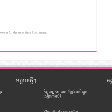
rowser for the next time I comment.
អត្ថបទថ្មីៗ
អ
ែរ
កំពូលអ្នកមាននៅទីក្រុងបាប៊ីឡូន –
សៀវភៅអប់រំ
ង
សីលធម៌នៅក្នុងសង្គមខ្មែរ –