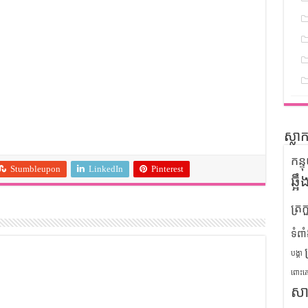
ស្លា
កន្
Stumbleupon
LinkedIn
Pinterest
ឆ្អ
ត្រក
ទំពា
បង្គា
ពោះគ
សា