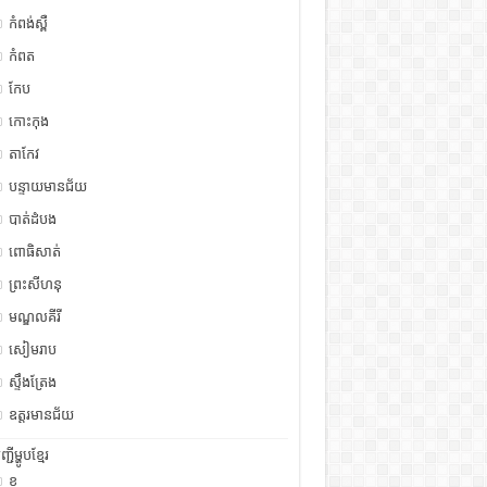
កំពង់ស្ពឺ
កំពត
កែប
កោះកុង
តាកែវ
បន្ទាយមានជ័យ
បាត់ដំបង
ពោធិសាត់
ព្រះសីហនុ
មណ្ឌលគីរី
សៀមរាប
ស្ទឹង​​ត្រែង
ឧត្ដរមានជ័យ
ញ្ជីម្ហូបខ្មែរ
ខ