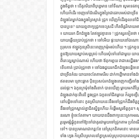
ក្នុងចិត្ដថា ៖ បើគូភរិយាពីបុព្វេមាន នៅទីណា សូមទេវតាជួ
ហើយក៏ដើរ ចេញទៅដំណើរក្នុងព្រៃជាដរាបអស់ជាច្រើន ថ
ដំឡូងតែម្នាក់ឯងក្នុងព្រៃស្ងាត់ ជ្រូក ឃើញក៏ដើរចូលទ
បានឬទេ? យាយឮពាក្យជ្រូកចេះស្រដី កើតចិត្ដរីករា
៖ យាយរក ជីកដំឡូង តែឥឡូវគ្មានទេ ! ជ្រូកសួរទៀ
យាយឆ្លើយប្រាប់ជ្រូកថា ៖ ចៅអើយ ផ្ទះយាយនៅឯណោះ 
ប្រុសទេ ឥឡូវកូនស្រីនេះពេញក្រមុំអស់ហើយ ។ ជ្រូកឮយាយ
ខ្លួនឱ្យយាយស្ដាប់សព្វគ្រប់ ហើយសុំទៅនៅជាមួយ យាយ
ពីរោះល្អស្ដាប់ណាស់ ហើយថា ឪពុកមា្ដយ វាជាសេដ្ឋីផ
ទើបគាត់ ប្រាប់ជ្រូកថា ៖ ចៅឯងជួយរកជីកដំឡូងបន្ដិចទៅ 
ជាច្រើនគំនរ យាយចេះតែតាមរើស ដាក់កព្ជើាមានទាំងដំឡូង
ឥតឧបមា ព្រោះឆ្លាត ប៉ិនប្រសប់រកដំឡូងពេញកញ្ជើរទាំ
ដល់ផ្ទះ។ ឯកូនក្រមុំទាំងពីរនាក់ បានឃើញ ម្ដាយមកពីព្
ដំឡូងដាក់ចុះពីលើ ខ្នងជ្រូក ឯកូនទៅជិតម្ដាយ ក៏លួចខ្
នៅបន្ដិចទៅនោះ កូនស្រីយាយនេះនឹងចៅជ្រូកក៏ដឹងចិត្ដគ
នឹងចៅជ្រូកស្គាល់គ្នាជិតស្និទ្ធហើយ ក៏ផ្ដើមសួរចិត្ដកូន
នរណា ខ្ញុំចេះតែតាម។ យាយបានដឹងពាក្យនេះត្រេកអរណ
រួបរួមផ្សំផ្គុំកូនពៅឱ្យទៅជាគូរជាមួយចៅជ្រូកតាម ប្រ
ទៅ។ បានប្រមាណជាកន្លះខែ នៅស្រុកនិគមនោះ មានលេច
ទាំង ក្មេង ក៏ស្រើបស្រាលនាំគ្នាស្រស់ស្រូបបាយពេលព