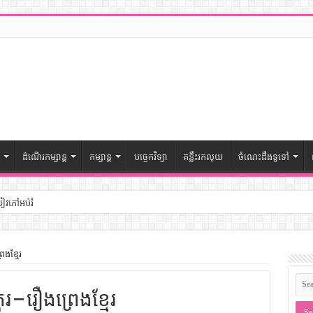
ដំណើរកម្សាន្ត
កម្សាន្ត
បច្ចេកវិទ្យា
គន្លឹះរកលុយ
ចំណេះដឹងទូទៅ
សៀវភៅអប់រំ
ៅចំណេះដឹងទូទៅ
េងខ្មែរ
– សៀវភៅចំណេះដឹងទូទៅ
រ – រឿងព្រេងខ្មែរ
ងទូទៅ