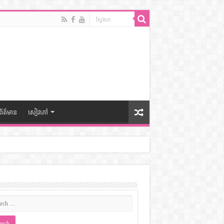
ព័ត៍មាន
សៀវភៅ