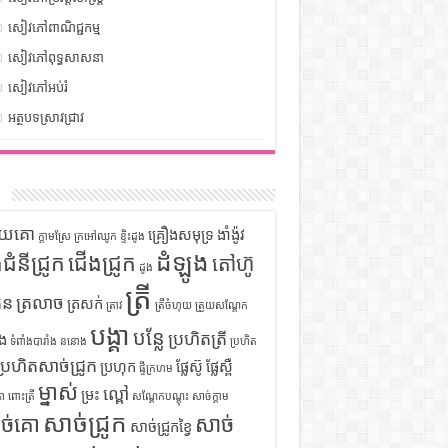
សៀវភៅពាណិជ្ជកម្ម
សៀវភៅពុទ្ធសាសនា
សៀវភៅអប់រំ
អត្ថបទស្រាវជ្រាវ
ក
ទុយគោ
គ្រឿងសមុទ្រ
ងាំង៉ូវ
ក្តាមស្រែ
ក្រអៅឈូក
ខ្ទិះដូង
ដំឡូង
ឹងជំនីជ្រូក
ជើងជ្រូក
តៅហ៊ូ
ដូង
ត្រី
ួន
ត្រលាច
ត្រសក់
ត្រាវ
ត្រីចំហុយ
ត្រួយសណ្តែក
បង្គា
បន្លែ
ប្រហិតត្រី
ំង
ទំពាំងបារាំង
ននោង
ប្រហិត
ប្រហិតសាច់ជ្រូក
ប្រហុក
ផ្លែស៊ូ
ផ្លែស្ពឺ
ផ្ទីក្រហម
ម្នាស់
ល្ពៅ
ម្រះ
ោ
ពោះត្រី
សណ្តែកបណ្តុះ
សាច់ក្តាម
សាច់ជ្រូក
ច់គោ
សាច់
សាច់ជ្រូកខ្វៃ