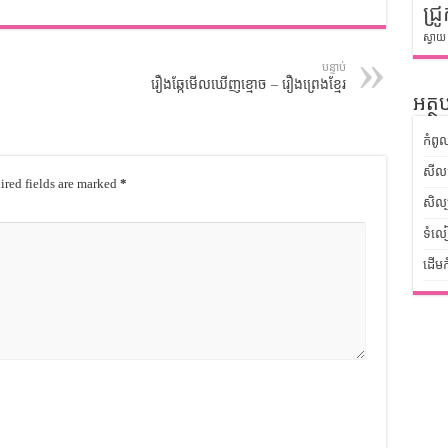
ជ្រូ
ស្វាយ
បន្ទាប់
រឿងឆ្កែមើលឃើញខ្មោច – រឿងព្រេងខ្មែរ
អត្ថប
កំពូ
សីលធ
red fields are marked
*
សិល្
ទំលៀ
ដើមក