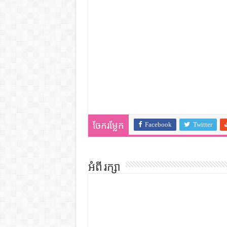
Facebook
Twitter
ចែករម្លែក
អំពី រក្សា