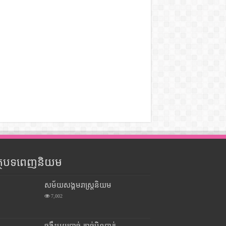
ត្ថបទពេញនិយម
សម័យសង្គមរាស្រ្តនិយម
7,002
ចង្កឹះមួយបាច់ កាច់មិនបាក់ –