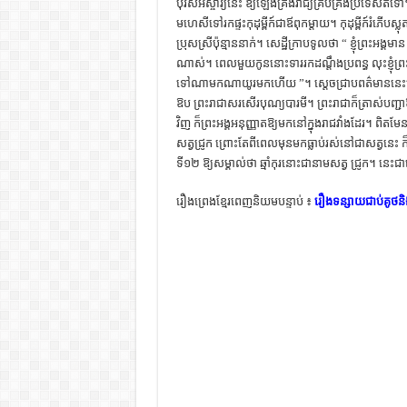
បុរសអស្ចារ្យនេះ ឱ្យឡើងគ្រងរាជ្យគ្រប់គ្រងប្រទេសតទ
មហេសីទៅរកផ្ទះកុដុម្ពីក៍ជាឪពុកម្ដាយ។ កុដុម្ពីក៍រំភើប
ប្រុសស្រីប៉ុន្មាននាក់។ សេដ្ឋីក្រាបទូលថា “ ខ្ញុំព្រ
ណាស់។ ពេលមួយកូននោះទាររកដណ្ដឹងប្រពន្ធ លុះខ្ញុំព្រ
ទៅណាមកណាយូរមកហើយ ”។ ស្ដេចជ្រាបពត៌មាននេះហើយ ក៏ត្រ
ឱប ព្រះរាជាសរសើរបុណ្យបារមី។ ព្រះរាជាក៏ត្រាស់បញ្ជ
វិញ ក៏ព្រះអង្គអនុញ្ញាតឱ្យមកនៅក្នុងរាជវាំងដែរ។ ពិត
សត្វជ្រូក ព្រោះតែពីពេលមុនមកធ្លាប់រស់នៅជាសត្វនេះ ក៏ព
ទី១២ ឱ្យសម្គាល់ថា ឆ្មាំកុរនោះជានាមសត្វ ជ្រូក។ នេះជ
រឿងព្រេងខ្មែរពេញនិយមបន្ទាប់ ៖
រឿងទន្សាយជាប់គូថនិង