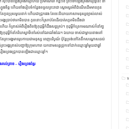
ៅ។ លុះបានឡើងគ្រងរាជ្យហើយ ប្រមាណជា កន្លះខែ ព្រះចៅឡើងគ្រងរាជ្យថ្មីនេះ នាំ
ស្លុតក្នុងចិត្ដ ហើយតាំងរៀបចំកន្លែងទទួលព្រះរាជា ស្ដេចសួរអំពីដំណើរដើមមានកូន
ះអង្គមាន តែកូនប្រុសមួយនាក់ ហើយជាជ្រូកផង តែចេះនិយាយភាសាមនុស្សច្បាស់លាស់
ះអង្គប្រាប់ថារកមិនបាន កូននោះក៏ស្រាប់តែដើរបាត់រហូតមិនដឹងជា
ាស់អំពីរឿងពិតឱ្យកុដុម្ពីក៍ដឹងសព្វគ្រប់។ កុដុម្ពីក៍ត្រេកអរណាស់ក៏នាំគា្ន
ាឱ្យកុដុម្ពីក៍នាំភរិយាស្វាមីទៅរស់នៅឯរាជវាំងដែរ។ ឯយាយ ចាស់ជាម្ដាយនាងពៅ
មែនតែព្រះអង្គមានរូបកាយជាមនុស្ស ពេញបរិបូណ៍ ប៉ុន្ដែទ្រង់នៅតែនឹកសណ្ដោសដល់
្រះអង្គត្រាស់បញ្ជាឱ្យក្រុមហោរា យកនាមសត្វជ្រូកទៅដាក់ឈ្មោះឆ្នាំមួយជាឆ្នាំ
ារឿងព្រេងជ្រូកបានឡើងជាឈ្មោះឆ្មាំ។
គល់ត្រាច – រឿងព្រេងខ្មែរ