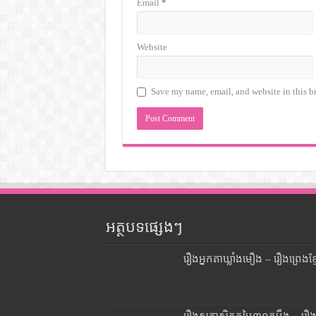
Email
*
Website
Save my name, email, and website in this b
អត្ថបទផ្សេងៗ
រឿងអ្នកតាឃ្លាំងមឿង – រឿងព្រេងខ្ម
រឿងសុភាសិតតម្លៃ៣០តម្លឹង – រឿ