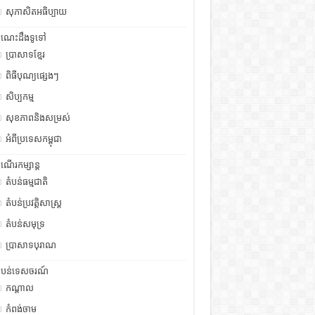
សុភាសិតអធិប្បាយ
ំណេះដឹងទូទៅ
ប្រាសាទខ្មែរ
ពិធីបុណ្យផ្សេងៗ
សិប្បកម្ម
សុខភាពនិងសម្រស់
អំពីប្រទេសកម្ពុជា
ំណើរកម្សាន្ត
តំបន់ធម្មជាតិ
តំបន់ប្រវត្តិសាស្រ្ត
តំបន់សមុទ្រ
ប្រាសាទបុរាណ
ំបន់ទេសចរណ៍
កណ្តាល
កំពង់ចាម