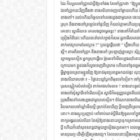
ដែរ ក៏បបួលចៅជ្រូកជាប្ដីឱ្យទៅផង តែចៅជ្រូកថា “ឱ្យ
ឯចៅជ្រូកនេះវិញដឹងថា នាងភរិយាចេញទៅឆ្ងាយហើយ
នាងពៅ។ ដល់ហើយក៏ចូលទៅលេងភ្លេងជាមួយគេ ចេះបទ
ស្រុក និងនាងពៅត្រឡប់ទៅផ្ទះវិញ ក៏ឈប់ភ្លាមហើយប្រ
គេនោះ ល្អមើលទេ គេលេងដូចម្ដេចខ្លះ? នាងពៅក៏រ៉ាយរ៉ាប់
ច្រៀងក៏ពិរោះ ហើយចេះរាំចាក់ក្បាច់ក៏សម អ្នកមើលគេចាប
ពាក់អាវក្រហមមែនឬទេ ?” ប្រពន្ធឆ្លើយថា “ ហ្នឹង
ស្ដី។ តាមពិតចៅជ្រូក និងនាងពៅ ស្រឡាញ់គ្នាស្មោះ ស្ម័
ល្ងាចមួយទៀត អ្នកស្រុកផ្អើល អ៊ូអរទៅមើលភ្លេងរបាំនោ
ក្រោយមក ខ្លួនឯងក៏លួចចេញពីស្រោម ហើយទៅចូលរួមក
ម្នីម្នាចូលស្រោមខ្លួនវិញ ឱ្យទាន់មុនប្រពន្ធមកដល់ផ្ទ
នាងភរិយាតបថា ៖ – ថ្ងៃនេះល្អប្លែកពីមុនទៅទៀត។ ច
បុរសស្លៀកសំពត់ខៀវ ពាក់អាវសមែនទេ ? នាងនោះឆ្ងល់ណាស
នាងពៅសុំស្វាមីទៅមើលទៀត ស្វាមីក៏អនុញ្ញាតដូចពីយ
ប្រុងនឹងទៅលេងភ្លេងជាមួយគេទៀត។ ចំណែកនាងភរិយា
វិលមកលបចាំឃ្លាំមើលប្ដី ស្រាប់តែឃើញ ប្ដីចេញពីស្
នោះ។ នាងស្ទុះប្រញាប់ ទៅចាប់ឃាត់ប្ដីមិនឱ្យចូលទៅក្ន
ពាក្យអង្វររបស់ភរិយា តែសុំឱ្យនាងនោះរក្សាទុកស្រ
ប្ដី ហើយក៏នៅសុខសាន្ដជាមួយគ្នារៀងរហួតមក។ ពេលមួយ
មានបុណ្យ ដើម្បីឡើងគ្រងរាជ្យ។ តែពេលនោះរឿងអស្ចារ