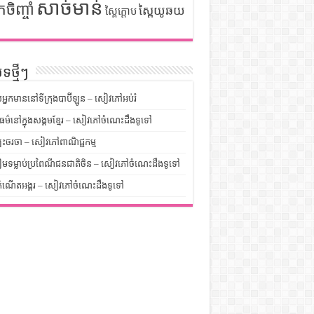
សាច់មាន់
កចិញ្ចាំ
ស្ពៃយូឆយ
ស្ពៃក្តោប
ទថ្មីៗ
លអ្នកមាននៅទីក្រុងបាប៊ីឡូន – សៀវភៅអប់រំ
ម៌នៅក្នុងសង្គមខ្មែរ – សៀវភៅចំណេះដឹងទូទៅ
បះចរចា – សៀវភៅពាណិជ្ជកម្ម
មទម្លាប់ប្រពៃណីជនជាតិចិន – សៀវភៅចំណេះដឹងទូទៅ
ំណើតអង្គរ – សៀវភៅចំណេះដឹងទូទៅ