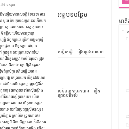
ជ្រាវ
191 ទស្សនា
ចំណេះដឹងទូទៅ
អត្ថបទបន្ថែម
ដើមឡើយមានសេចក្ដីនិទានថា មាន
 ហើយមានកូន មួយ តែអកុសលកូននោះកើតមក
មាតិ
ូទៅ
ក ព្រោះកូនមានភាពជាសត្វ កូននោះ
ក
ទស្រាវជ្រាវ
ិនខ្ជិល ហើយមានប្រាជ្ញា
ត្ដិ ឪពុកម្ដាយ ប្រើការផ្សេងៗធ្វើ
ៀវភៅចំណេះដឹងទូទៅ
លួនជ្រូកនេះ ឪពុកម្ដាយពុំបាន
សម្តីសេដ្ឋី – រឿងព្រេងបរទេស
ក្នុងខ្លួន លុះជ្រូកនេះមានវ័យ
យាដឹងខុសត្រូវ ទាស់តែរូបជា ជ្រូក
់មាតាបិតាថាៈ សូមឱ្យគិតគូររក
ើមធំគ្រប់គ្នា ហើយឆ្លើយថា ៖
គេព្រមឱ្យ គេព្រមយក បើកូនឯងមាន
មួយជាទី អាណិតស្រឡាញ់ស្មើជីវិត
ូនឱ្យឪពុកមា្ដយទៅរកស្ដីដណ្ដឹង
មេទ័ពល្អកម្ររកបាន – រឿង
ព្រេងបរទេស
នទៅនិយាយស្ដីកូនគេទេ។ បើគេ
ដាយខ្មាសគេណាស់ បើកូនយកជ្រូក
ុំមិនយកទេ យកតែប្រពន្ធស្រីមនុស្ស !
ូរប៉ុន្មាន ស្រាប់តែ ជ្រូកនោះឥត
្ធស្វែងរកសព្វទី មិនឃើញសោះ ក៏កើតការ
ើដំណើរចេញទៅក៏ឈរសម្រឹង ឧទ្ទិស