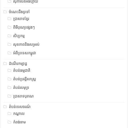
សុភាសិតអធិប្បាយ
ចំណេះដឹងទូទៅ
ប្រាសាទខ្មែរ
ពិធីបុណ្យផ្សេងៗ
សិប្បកម្ម
សុខភាពនិងសម្រស់
អំពីប្រទេសកម្ពុជា
ដំណើរកម្សាន្ត
តំបន់ធម្មជាតិ
តំបន់ប្រវត្តិសាស្រ្ត
តំបន់សមុទ្រ
ប្រាសាទបុរាណ
តំបន់ទេសចរណ៍
កណ្តាល
កំពង់ចាម