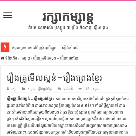
រក្សាកម្សាន្ត
តំបន់ទេសចរណ៍ មុខម្ហូប ចម្រៀង កំណាព្យ រឿងព្រេង
កំពូលអ្នកមាននៅទីក្រុងបាប៊ីឡូន – សៀវភៅអប់រំ
ទំព័រដើម
សីលធម៌នៅក្នុងសង្គមខ្មែរ – សៀវភៅចំណេះដឹងទូទៅ
/
កម្សាន្ត
/
រឿងគ្រូមើលស្កន់ – រឿងព្រេងខ្មែរ
សិល្បះចរចា – សៀវភៅពាណិជ្ជកម្ម
រឿងគ្រូមើលស្កន់ – រឿងព្រេងខ្មែរ
ទំលៀមទម្លាប់ប្រពៃណីជនជាតិចិន – សៀវភៅចំណេះដឹងទូទៅ
រក្សា
ដើមកំណើតអង្គរ – សៀវភៅចំណេះដឹងទូទៅ
កម្សាន្ត
,
រឿងព្រេងខ្មែរ
ផ្តល់មតិ
165 ទស្សនា
រឿងគ្រូមើលស្កន់ – រឿងព្រេងខ្មែរ
៖ កាល​នោះ​មាន​ស្រី​ម្នាក់​តាំង​ទីលំនៅៗ​ក្នុង​ភូមិ​សួន​ចំការ
ដើមកំណើតជនជាតិខ្មែរ – អត្ថបទស្រាវជ្រាវ
ផ្ទះ​នោះ​នៅ​ដាច់​ពី​គេ នាង​នោះ​មាន​កូន​ខ្ចី​អាយុ​ប្រហែល ៨-៩ ខែ។ តាំង​ពី​ប្ដី​ស្លាប់​ទៅ នាង​
ទំនាក់ទំនងកម្ពុជានិងចិន – សៀវភៅចំណេះដឹងទូទៅ
នោះ​ក៏​មេម៉ាយ​នៅ​តែ​ជាមួយ​នឹង​បងប្អូន ឯ​កូន​ខ្ចី​នោះ​ពុំ​សូវ​ជា ជួន​កើត​រោគ​គ្រុន​ស្កន់​ជាន់​
ម្ដងៗ កើត​រីងរៃ​ស្គម​លឿង​។ លុះ​នៅ​យូរ​បន្តិច​មក​មានម​នុស្ស​ម្នាក់​ដឹង​ថា នាង​មេម៉ាយ​នោះ​
ព្រះបាទធម្មិក – សៀវភៅចំណេះដឹងទូទៅ
មាន​សម្បត្តិ​ច្រើន ទើប​វា​ស្វែង​រក​មើល​ចន្លោះ​ឱកាស​នឹង​ទៅ​បញ្ឆោត​កុហក​បោក​ប្រាស​នាង​
រដ្ឋបាល និង រដ្ឋបាលវិមជ្ឈការ – អត្ថបទស្រាវជ្រាវ
មេម៉ាយ​នោះ។ លុះ​ដល់​រដូវ​កាល​គេ​ច្រូត​កាត់ ទើប​បង​ប្អូន​ញាតិ​ដែល​នៅ​ជា​មួយ​ផង​នោះ គេ​