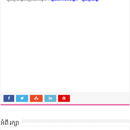
អំពី រក្សា