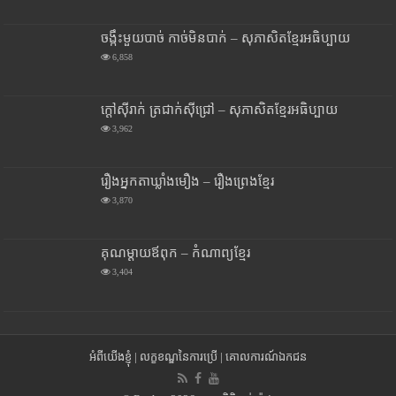
ចង្កឹះមួយបាច់ កាច់មិនបាក់ – សុភាសិតខ្មែរអធិប្បាយ
6,858
ក្តៅស៊ីរាក់ ត្រជាក់ស៊ីជ្រៅ – សុភាសិតខ្មែរអធិប្បាយ
3,962
រឿងអ្នកតាឃ្លាំងមឿង – រឿងព្រេងខ្មែរ
3,870
គុណម្តាយឪពុក – កំណាព្យខ្មែរ
3,404
អំពីយើងខ្ញុំ
|
លក្ខខណ្ឌនៃការប្រើ
|
គោលការណ៍ឯកជន