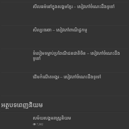
សីលធម៌នៅក្នុងសង្គមខ្មែរ – សៀវភៅចំណេះដឹងទូទៅ
សិល្បះចរចា – សៀវភៅពាណិជ្ជកម្ម
ទំលៀមទម្លាប់ប្រពៃណីជនជាតិចិន – សៀវភៅចំណេះដឹង
ទូទៅ
ដើមកំណើតអង្គរ – សៀវភៅចំណេះដឹងទូទៅ
អត្ថបទពេញនិយម
សម័យសង្គមរាស្រ្តនិយម
7,002