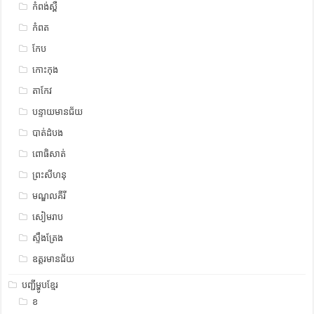
កំពង់ស្ពឺ
កំពត
កែប
កោះកុង
តាកែវ
បន្ទាយមានជ័យ
បាត់ដំបង
ពោធិសាត់
ព្រះសីហនុ
មណ្ឌលគីរី
សៀមរាប
ស្ទឹង​​ត្រែង
ឧត្ដរមានជ័យ
បញ្ជីម្ហូបខ្មែរ
ខ