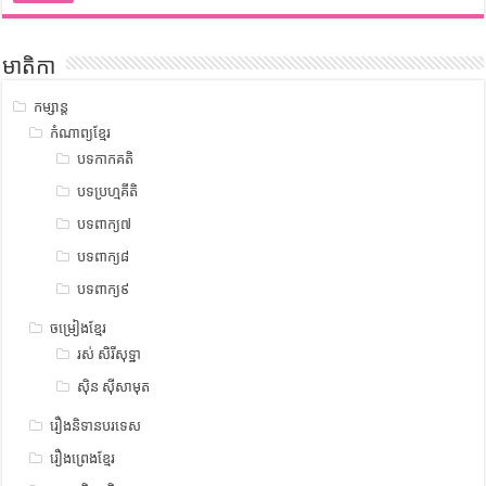
មាតិកា
កម្សាន្ត
កំណាព្យខ្មែរ
បទកាកគតិ
បទប្រហ្មគីតិ
បទពាក្យ៧
បទពាក្យ៨
បទពាក្យ៩
ចម្រៀងខ្មែរ
រស់ សិរីសុទ្ឋា
ស៊ិន ស៊ីសាមុត
រឿងនិទានបរទេស
រឿងព្រេងខ្មែរ