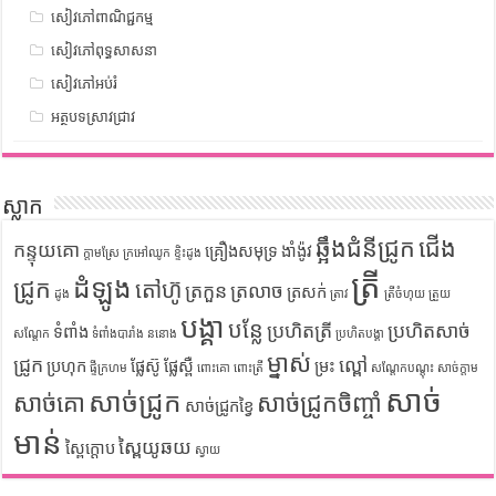
សៀវភៅពាណិជ្ជកម្ម
សៀវភៅពុទ្ធសាសនា
សៀវភៅអប់រំ
អត្ថបទស្រាវជ្រាវ
ស្លាក
ឆ្អឹងជំនីជ្រូក
ជើង
កន្ទុយគោ
គ្រឿងសមុទ្រ
ងាំង៉ូវ
ក្តាមស្រែ
ក្រអៅឈូក
ខ្ទិះដូង
ត្រី
ដំឡូង
ជ្រូក
តៅហ៊ូ
ត្រកួន
ត្រលាច
ត្រសក់
ដូង
ត្រាវ
ត្រីចំហុយ
ត្រួយ
បង្គា
បន្លែ
ប្រហិតត្រី
ប្រហិតសាច់
ទំពាំង
សណ្តែក
ទំពាំងបារាំង
ននោង
ប្រហិតបង្គា
ម្នាស់
ជ្រូក
ល្ពៅ
ប្រហុក
ផ្លែស៊ូ
ផ្លែស្ពឺ
ម្រះ
ផ្ទីក្រហម
ពោះគោ
ពោះត្រី
សណ្តែកបណ្តុះ
សាច់ក្តាម
សាច់
សាច់ជ្រូក
សាច់គោ
សាច់ជ្រូកចិញ្ចាំ
សាច់ជ្រូកខ្វៃ
មាន់
ស្ពៃយូឆយ
ស្ពៃក្តោប
ស្វាយ