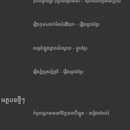
កុំពត់ស្រឡៅ កុំប្រដៅស្រីមានះ – សុភាសិតខ្មែរអធិប្បាយ
រឿងកូន៤នាក់មិនបំរើឪពុក – រឿងព្រេងខ្មែរ
សម្លដំឡូងជ្វាពណ៏ស្វាយ – ម្ហូបខ្មែរ
រឿងភ្នំប្រុសភ្នំស្រី – រឿងព្រេងខ្មែរ
អត្ថបទថ្មីៗ
កំពូលអ្នកមាននៅទីក្រុងបាប៊ីឡូន – សៀវភៅអប់រំ