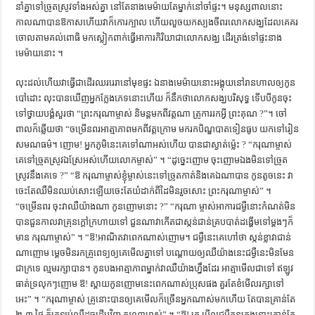
នាំ​គ្នា​ទៅ​ច្រូត​ស្រូវ​ទាំង​អស់​គ្នា នៅ​តែ​នាង​មេម៉ាយ​តែ​ម្នាក់​នៅ​ចាំ​ផ្ទះ។ មនុស្ស​ពាល​នោះ
ការស្វែងយល់អំពី ល្ខោនខោល – សៀវភៅចំណេះដឹងទូទៅ
កាល​ណា​បាន​ឱកាស​ហើយ​វា​ក៏​កោរ​ក្បាល ហើយ​លួច​យក​ស្បង​ចីពរ​លោក​សង្ឃ​ដែល​គេ​គរ​
ចោល​តាម​គល់​ពោធិ មក​ស្លៀក​ពាក់​ធ្វើ​អាការ​កិរិយា​ជា​លោក​សង្ឃ ដើរ​ត្រង់​ទៅ​ផ្ទះ​នាង​
មេម៉ាយ​នោះ ។
លុះ​ដល់​ហើយ​វា​ធ្វើ​ជា​ដើរ​ឈរ​រេរា​នៅ​មុខ​ផ្ទះ ឯ​នាង​មេម៉ាយ​នោះ​អង្គុយ​នៅ​រាន​ហាល​ឲ្យ​កូន​
បៅ​ដោះ លុះ​បាន​ឃើញ​អ្នក​ក្លែង​ភេទ​នោះ​ហើយ ក៏​នឹក​ថា​លោក​សង្ឃ​បរិសុទ្ធ ទើប​បី​កូន​ចុះ​
ទៅ​ថ្វាយ​បង្គំ​សួរ​ថា “ព្រះ​ករុណា​ម្ចាស់ និមន្ត​មក​ពី​វត្ត​ណា ត្រូ​ការ​រក​អ្វី ព្រះគុណ ?”។ ចៅ​
ពាល​ក៏​ឆ្លើយ​ថា “ចម្រើន​ពរ​អាត្មា​ភាព​មក​ពី​វត្ត​ក្រោម មក​រក​បិណ្ឌ​បាត​ទៀន​ធូប យក​ទៅ​រៀន​
សមណ​ធម៌​។ ញោម! អ្នក​ភូមិ​នេះ​គេ​ទៅ​ណា​អស់​ហើយ បាន​ជា​ស្ងាត់​ម្ល៉េះ ? “ករុណា​ម្ចាស់
គេ​ទៅ​ច្រូត​ស្រូវ​ឯ​ស្រែ​អស់​ហើយ​លោក​ម្ចាស់” ។ “ដូច្នេះ​ញោម ចុះ​ញោម​ឯង​មិន​ទៅ​ច្រូត​
ស្រូវ​នឹង​គេ​ទេ ?” “ឱ ​ករុណា​ម្ចាស់​ខ្ញុំ​ម្ចាស់​នេះ​ទៅ​ច្រូត​កាត់​និង​គេ​ឯ​ណា​បាន កូន​តូច​នេះ វា​
ចេះ​តែ​ឈឺ​មិន​ឈប់​សោះ​ឡើយ​ចេះ​តែ​យំ​ដាក់​ពី​ដៃ​មិន​រួច​សោះ ព្រះ​ករុណា​ម្ចាស់” ។
“ចម្រើន​ពរ ចុះ​វា​ឈឺ​យ៉ាង​ណា កូន​ញោម​នោះ ?” “ករុណា ​ម្ចាស់​អាការ​ជម្ងឺ​នោះ​កំណត់​មិន​
បាន​ជួន​កាល​វា​គ្រុន​ក្ដៅ​ក្រហាយ​ទៅ ជួន​ណា​វា​កើត​ជា​ស្កន់​ជាន់​គ្រប​បាត់​ដង្ហើម​ទៅ​ម្ដងៗ​ក៏​
មាន ករុណា​ម្ចាស់” ។ “ឱ!​អាណិត​វា​ពេក​ណាស់​ញោម។ ជម្ងឺ​នេះ​គេ​ហៅ​ថា ស្កន់​ខ្លា​វា​ជាន់​
ណា​ញោម ម្ដេច​មិន​រក​គ្រូ​ពេទ្យ​ឲ្យ​គេ​មើល​គ្នា​ទៅ បណ្ដោយ​ឲ្យ​ឈឺ​យ៉ាង​នេះ​ជម្ងឺ​នេះ​មិន​មែន​
ជា​ក្រ​ទេ ល្មម​រក្សា​បាន។ កូន​បង​អាត្មា​ភាព​ម្នាក់​វា​ឈឺ​យ៉ាង​ហ្នឹង​ដែរ អាត្មា​មើល​ជា​ទៅ ឥឡូវ​
ធាត់​ទ្រលុកៗញោម ឱ! ស្ដាយ​កូន​ញោម​នេះ​ពេក​ណាស់​ប្រុស​ផង គួរ​តែ​ខំ​មើល​រក្សា​ទៅ​
អេះ” ។ “ករុណា​ម្ចាស់ គ្រូ​នោះ​បាន​ឲ្យ​គេ​មើល​ក៏​ច្រើន​អ្នក​ណាស់​មក​ហើយ​ តែ​បាន​គ្រាន់​តែ
២-៣ ថ្ងៃ ក៏​ត្រឡប់​ឈឺ​ដូច​ដើម​វិញ ករុណា​ម្ចាស់” ។ “ឱ! គ្រូ ​មើល​ជម្ងឺ​កូន​ក្មេង​នោះ​គ្រាន់​តែ​