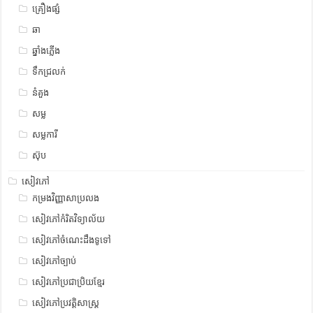
គ្រឿងផ្សំ
ឆា
ឆ្នាំងភ្លើង
ទឹកជ្រលក់
នំគួង
សម្ល
សម្លការី
ស៊ុប
សៀវភៅ
កម្រងវិញ្ញាសាប្រលង
សៀវភៅកំរិតវិទ្យាល័យ
សៀវភៅចំណេះដឹងទូទៅ
សៀវភៅច្បាប់
សៀវភៅប្រជាប្រិយខ្មែរ
សៀវភៅប្រវត្តិសាស្រ្ត