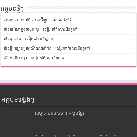
អត្ថបទថ្មីៗ
កំពូលអ្នកមាននៅទីក្រុងបាប៊ីឡូន – សៀវភៅអប់រំ
សីលធម៌នៅក្នុងសង្គមខ្មែរ – សៀវភៅចំណេះដឹងទូទៅ
សិល្បះចរចា – សៀវភៅពាណិជ្ជកម្ម
ទំលៀមទម្លាប់ប្រពៃណីជនជាតិចិន – សៀវភៅចំណេះដឹងទូទៅ
ដើមកំណើតអង្គរ – សៀវភៅចំណេះដឹងទូទៅ
អត្ថបទផ្សេងៗ
សម្លតៅហ៊ូសាច់មាន់ – ម្ហូបខ្មែរ