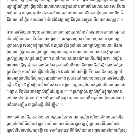
ស្ដោះ​ផ្លុំ​តែ​ពី​ក្រៅ ធ្វើ​ម្ដេច​នឹង​ជា​ដាច់​រោគ​ស្កន់​ខ្លា​នេះ​បាន តោម​មើល​ដោយ​ឧបទេស​ទើប​ជា​
ដាច់​ញោម អាត្មា​ចេះ​ខ្លះ​ដែរ តែ​អាត្មា​ដែល​មក​នេះ​ដោយ​មាន​កិច្ច​រក​ទៀន​ធូប​បាន​ហើយ​ក៏​
នឹង​អាល​ទៅ​រៀន​ សមណ​ធម៌ បើ​នៅ​ជិត​វត្ត​អាត្មា​នឹង​ជួយ​សង្គ្រោះ​មើល​យក​បុណ្យ​ខ្លះ” ។
ឯ ​នាង​មេម៉ាយ​នោះ​លុះ​ឮ​ចៅ​ពាល​ពោល​ពាក្យ​ដូច្នោះ​ហើយ ក៏​សម្គាល់​ថា ជា​លោក​អ្នក​ចេះ​
មើល​ជម្ងឺ​មែន​ទែន ទើប​និយាយ​អង្វរ​ថា “ព្រះ​ករុណា​ម្ចាស់ បើ​លោក​ម្ចាស់​ចេះ​សូម​មេត្ត​
ប្រោស​សត្វ មើល​កូន​ខ្ញុំ​ករុណា​សិន ឯ​ត្រង់​ទៀន​ធូប​ដែល​លោក​ម្ចាស់​ត្រូវ​ការ​នោះ មិន​ជា​
ប៉ុន្មាន​ទេ ខ្ញុំ​ព្រះ​ករុណា​ថ្វាយ​ខ្លួន ជា​ញោម​ឧបដ្ឋាក បវរណា​លោក​ម្ចាស់ សូម​កុំ​ឲ្យ​លោក​
ម្ចាស់​ព្រួយ​ព្រះ​ហឫទ័យ​ឡើយ” ។ ឯ​ចៅ​ពាល​នោះ​បាន​ឪកាស​ហើយ​ក៏​ឆ្លើយ​ថា “ចម្រើន​
ពរញោម ធ្វើ​ម្ដេច​ឯង​ជា​សង្ឃ​កំពង់​សត្វ​កាល​បើ​ឃើញ​ញាតិញោម​កើត​វិបត្តិ តោង​កាត់​ធុរៈ​
ខ្លួន​សិន​ចុះ ថា​ហើយ​ក៏​ឡើង​ទៅ​លើ​ផ្ទះ ។ ឯ​នាង​មេម៉ាយ​ក៏​រៀប​ទី​អាសនៈ​ដ៏​សមគួរ​ឲ្យ​ចៅ​
ពាល​អង្គុយ​ហើយ​ក៏​បៀក​ស្លា​ មូរ​បារី​ដាក់​ពាន ប្រគេន​ចៅ​ពាល​ៗ​បង្កាប់​ឲ្យ​នាង​មេម៉ាយ​រៀប​
ទៀន ៥ ធូប ៥ ឆ្នាំង​ថ្មី​មួយ​នឹង​សំពត់ស ១ ចង្អាម ទាញ​យន្ដ​បិទ​មាត់​ឆ្នាំង​ហើយ​ចៅ​ពាល​ថា
“ញោម, ទី​ភូមិ​នេះ​មាន​ត្បាល់​ក្ដឿង​ដែរ​ឬ​ទេ ?” “ករុណា​ម្ចាស់, ត្បាល់​ក្ដឿង​ខ្ញុំ​ករុណា​មាន
នៅ​ខាង​កន្សៃ​ផ្ទះ​ឯ​នោះ” ។ “អើ​ញោម​បើ​ដូច្នេះ ញោម​យក​កូន​នឹង​គ្រឿង​ទៀនធូប​អស់​នេះ
ទៅ​ឯ​រោង​ក្ដឿង អាត្មា​នឹង​រៀប​ពិធី​ក្ដឿង” ។
នាង ​មេម៉ាយ​ក៏​បី​កូន​កាន់​យក​ទៀន​ធូប​អស់​នេះ​ទៅ​ឯ​រោង​ក្ដឿង ហើយ​ចៅ​ពាល​យក​ទៀន​
ធូប​អុជ​តាំង​ពិធី​នៅ​មាត់​ត្បាល់ ហើយ​វា​បោស​ទី​នោះ​ស្អាត​ល្អ ពុំ​ឲ្យ​មាន​ឈើ​ព្រៃ​នៅ​ខាង​
ត្បាល់​ទើប​វា​ហៅ​យក​កូន​ខ្ចី​នោះ មក​តាំង​ខាង​នា​ទី​ពិធី​ហើយ​វា​ថា ញោម​ឯង​ទៅ​ជាន់​ក្ដឿង​ឲ្យ​