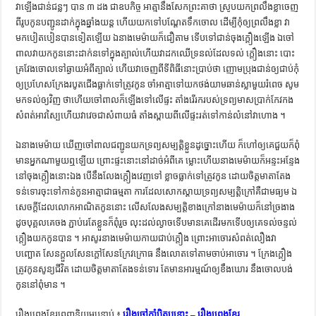
វា​ឡើង​ជាន់​ជន្លៗ បាន ៣ ដង ជា​ឧបកិច្ច អាត្មា​នឹង​សែក​ព្រះ​គាថា ស្រូប​យក​ព្រលឹង​ខ្លា​ចេញ​
ពី​រូប​កូន​បញ្ជូន​ដាក់​ក្នុង​ឆ្នាំង​យន្ដ ហើយ​យក​ទៅ​បណ្ដែត​ទឹក​ចោល ដើម្បី​កុំ​ឲ្យ​ព្រលឹង​ខ្លា វា​
មក​បៀតបៀន​បាន​ទៀត​ឡើយ ឯ​នាង​មេម៉ាយ​ក៏​ជឿ​តាម ទើប​ទៅ​ជាន់​ចុង​ក្ដឿង​ឡើង ឯ​ចៅ​
ពាល​វា​យក​កូន​នោះ​ដាក់​នទៅ​ក្នុង​ត្បាល់​ហើយ​វា​ដក​ឈើ​ទ្រនល់​ដែល​ទល់ ​ក្ដឿង​នោះ បោះ​
គ្រវែង​ចោល​ទៅ​ឆ្ងាយ​អំពី​ត្បាល់ ហើយ​វា​ចេញ​ពី​ទី​ពិធី​នោះ​ប្រាប់​ថា ញោម​ប្រុង​ជាន់​ឲ្យ​ជាប់​កុំ​
ឲ្យ​ប្រហែស​ក្រែង​របូត​ជើង​ធ្លាក់​ទៅ​ត្រូវ​កូន ចាំ​អាត្មា​ទៅ​យក​ថង់​យាម​ឆាន់​ស្លា​មួយ​រំពេច សូម​
មក​ទល់​ឲ្យ​វិញ ថា​ហើយ​ចៅ​ពាល​ក៏​ឡើង​ទៅ​លើ​ផ្ទះ តាំង​រើ​រក​របស់​ទ្រព្យ​មាស​ប្រាក់​កែវកង
សំពត់​អាវ​ស្បៃ​ហើយ​វា​វេច​ជា​សំពាយ​ធំ តាំង​ស្ពាយ​ពី​លើ​ផ្ទះ​រត់​ទៅ​កាន់​លំនៅ​វា​ហោង ។
ឯ​នាង​មេម៉ាយ ឃើញ​ចៅ​ពាល​ជញ្ជូន​យក​ទ្រព្យ​សម្បត្តិ​ខ្លួន​ដូច្នោះ​ហើយ ក៏​ហៅ​ឲ្យ​គេ​ជួយ​ក៏​ពុំ​
មាន​អ្នក​ណា​មួយ​ឮ​ឡើយ ព្រោះ​ផ្ទះ​នោះ​នៅ​ដាច់​អំពី​គេ ម្លោះ​ហើយ​នាង​មេម៉ាយ​ក៏​អន្ទះ​អន្ទែង​
នៅ​ចុង​ក្ដឿង​នោះ​ឯង បើ​នឹង​លែង​ក្ដឿង​វេញ​ទៅ ខ្លាច​ធ្លាក់​ទៅ​ត្រូវ​កូន ដោយ​ចិត្ត​មាតា​តែង​
ទន់​ទោរ​ចុះ​ទៅ​កាន់​កូន​អាត្មា​ជា​ធម្មតា ការ​ដែល​សោកស្ដាយ​ទ្រព្យ​សម្បត្តិ​ក្រៅ​គឺ​ជា​មធ្យម ឯ​
សេចក្ដី​ដែល​លោក​អាណិត​កូន​នោះ លើស​លែង​សម្បត្តិ​ខាង​ក្រៅ​នាង​មេម៉ាយ​ក៏​នៅ​ច្រងាង​
ដូច​បុគ្គល​គេ​ចង​ ភ្ជាប់​​រេ​តែ​ខ្លួន​ក៏​ពុំ​រួច លុះ​ដល់​ល្ងាច​ទើប​មាន​គេ​ដើរ​មក​ទើប​ឲ្យ​គេ​ទល់​ចន្ទល់​
ក្ដឿង​យក​កូន​បាន ។ អាសូរ​នាង​មេម៉ាយ​កាយ​ជាប់​ក្ដឿង ព្រោះ​អាចោរ​សំពត់​លឿង​វា​
បញ្ឆោត សែន​ក្ដួល​សែន​ក្ដៅ​សែន​ក្រែវក្រោធ នឹង​លោត​ទៅ​តាម​ចាប់​អា​ចោរ ។ ក្រែង​ក្ដឿង​
ត្រូវ​កូន​សូន្យ​ជីវិត ដោយ​ចិត្ត​មាតា​តែង​ទន់ទោរ តែ​មាន​អារម្មណ៍​ឲ្យ​ខឹង​ឃោរ នឹង​ចោល​បង់​
កូន​នៅ​ពុំ​មាន ។
រឿងព្រេងខ្មែរពេញនិយមបន្ទាប់ ៖
រឿងចៅកាំបិតបន្ទោះ – រឿងព្រេងខ្មែរ