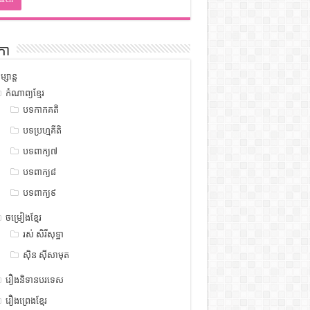
កា
ម្សាន្ត
កំណាព្យខ្មែរ
បទកាកគតិ
បទប្រហ្មគីតិ
បទពាក្យ៧
បទពាក្យ៨
បទពាក្យ៩
ចម្រៀងខ្មែរ
រស់ សិរីសុទ្ឋា
ស៊ិន ស៊ីសាមុត
រឿងនិទានបរទេស
រឿងព្រេងខ្មែរ