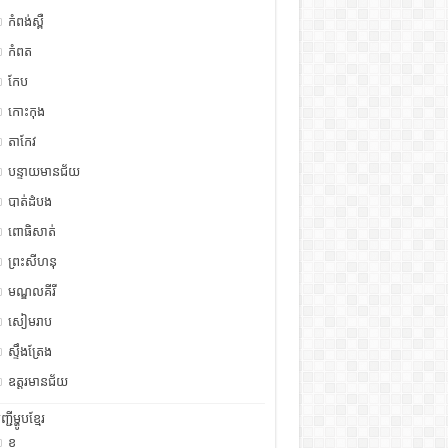
កំពង់ស្ពឺ
កំពត
កែប
កោះកុង
តាកែវ
បន្ទាយមានជ័យ
បាត់ដំបង
ពោធិសាត់
ព្រះសីហនុ
មណ្ឌលគីរី
សៀមរាប
ស្ទឹង​​ត្រែង
ឧត្ដរមានជ័យ
ញ្ជីម្ហូបខ្មែរ
ខ