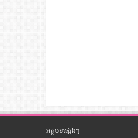
អត្ថបទផ្សេងៗ