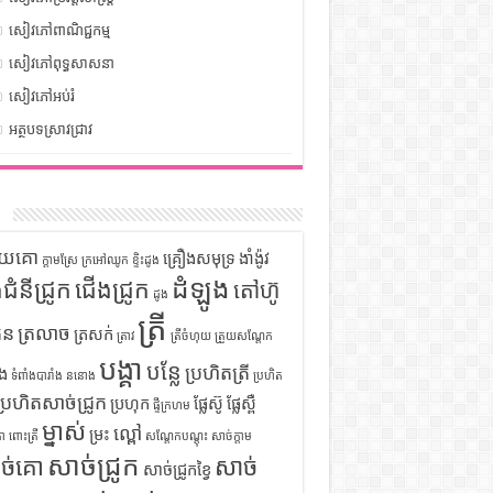
សៀវភៅពាណិជ្ជកម្ម
សៀវភៅពុទ្ធសាសនា
សៀវភៅអប់រំ
អត្ថបទស្រាវជ្រាវ
ក
ទុយគោ
គ្រឿងសមុទ្រ
ងាំង៉ូវ
ក្តាមស្រែ
ក្រអៅឈូក
ខ្ទិះដូង
ដំឡូង
ឹងជំនីជ្រូក
ជើងជ្រូក
តៅហ៊ូ
ដូង
ត្រី
ួន
ត្រលាច
ត្រសក់
ត្រាវ
ត្រីចំហុយ
ត្រួយសណ្តែក
បង្គា
បន្លែ
ប្រហិតត្រី
ំង
ទំពាំងបារាំង
ននោង
ប្រហិត
ប្រហិតសាច់ជ្រូក
ប្រហុក
ផ្លែស៊ូ
ផ្លែស្ពឺ
ផ្ទីក្រហម
ម្នាស់
ល្ពៅ
ម្រះ
ោ
ពោះត្រី
សណ្តែកបណ្តុះ
សាច់ក្តាម
សាច់ជ្រូក
ច់គោ
សាច់
សាច់ជ្រូកខ្វៃ