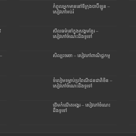
កំពូលអ្នកមាននៅទីក្រុងបាប៊ីឡូន –
សៀវភៅអប់រំ
៩
សីលធម៌នៅក្នុងសង្គមខ្មែរ –
សៀវភៅចំណេះដឹងទូទៅ
 –
សិល្បះចរចា – សៀវភៅពាណិជ្ជកម្ម
ទំលៀមទម្លាប់ប្រពៃណីជនជាតិចិន –
សៀវភៅចំណេះដឹងទូទៅ
ដើមកំណើតអង្គរ – សៀវភៅចំណេះ
ដឹងទូទៅ