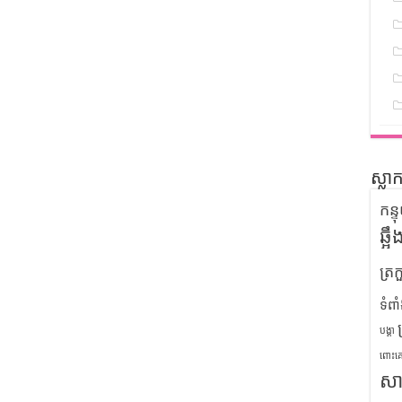
ស្លា
កន្
ឆ្អ
ត្រក
ទំពា
បង្គា
ពោះគ
សា