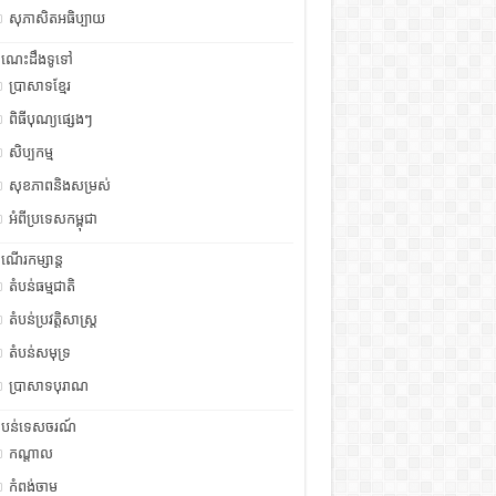
សុភាសិតអធិប្បាយ
ំណេះដឹងទូទៅ
ប្រាសាទខ្មែរ
ពិធីបុណ្យផ្សេងៗ
សិប្បកម្ម
សុខភាពនិងសម្រស់
អំពីប្រទេសកម្ពុជា
ំណើរកម្សាន្ត
តំបន់ធម្មជាតិ
តំបន់ប្រវត្តិសាស្រ្ត
តំបន់សមុទ្រ
ប្រាសាទបុរាណ
ំបន់ទេសចរណ៍
កណ្តាល
កំពង់ចាម