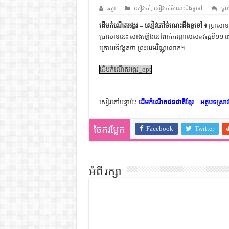
ដើមកំណើតជនជាតិខ្មែរ – អត្ថបទស្រាវ
រក្សា
សៀវភៅ
,
សៀវភៅចំណេះដឹងទូទៅ
ផ្តល
ទំនាក់ទំនងកម្ពុជានិងចិន – សៀវភៅ
ដើមកំណើតអង្គរ – សៀវភៅចំណេះដឹងទូទៅ ៖
ប្រាសាទ
ប្រាសាទនេះ សាងឡើងនៅពាក់កណ្តាលសតវត្សទី១១ ដោយស្
ព្រះបាទធម្មិក – សៀវភៅចំណេះដឹងទ
ក្រោយទីវង្គតថា ព្រះបរមវិណ្ណុលោក។
រដ្ឋបាល និង រដ្ឋបាលវិមជ្ឈការ – អត្ថប
ដើមកំណើតអង្គរ_opt
ការស្វែងយល់អំពី ល្ខោនខោល – ស
សៀវភៅបន្ទាប់៖
ដើមកំណើតជនជាតិខ្មែរ – អត្ថបទស្រាវជ
Facebook
Twitter
ចែករម្លែក
អំពី រក្សា