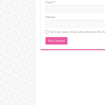
Email
*
Website
Save my name, email, and website in this b