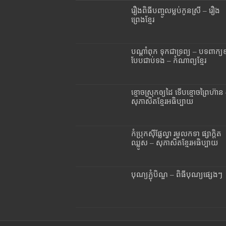
រឿងពិធីបញ្ចូលម្លប់កូនស្រី – រឿង
ព្រេងខ្មែរ
បណ្តាំពុក ទុកជាទ្រព្យ – បទពាក្យ
បែបជាប់ទង – កំណាព្យខ្មែរ
ខ្មោចស្រុកឲ្យដៃ ទើបខ្មោចព្រៃហ៊ាន
សុភាសិតខ្មែរអធិប្បាយ
កំប្រុកស៊ីផ្លែល្វា រមួលកទា ផ្សាក្តិត
ឈ្លូស – សុភាសិតខ្មែរអធិប្បាយ
បុណ្យភ្ជុំបិណ្ឌ – ពិធីបុណ្យផ្សេងៗ