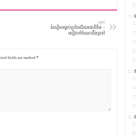
ច
បន្ទាប់
ទំលៀមទម្លាប់ប្រពៃណីជនជាតិចិន –
សៀវភៅចំណេះដឹងទូទៅ
red fields are marked
*
ដ
ត