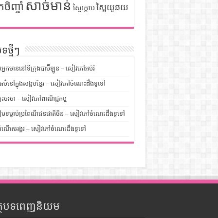
សាច់មាន់
កចិញ្ចាំ
ស្ពៃយូឆយ
ស្ពៃក្តោប
ទថ្មីៗ
លអ្នកមាននៅទីក្រុងបាប៊ីឡូន – សៀវភៅអប់រំ
ម៌នៅក្នុងសង្គមខ្មែរ – សៀវភៅចំណេះដឹងទូទៅ
បះចរចា – សៀវភៅពាណិជ្ជកម្ម
មទម្លាប់ប្រពៃណីជនជាតិចិន – សៀវភៅចំណេះដឹងទូទៅ
ំណើតអង្គរ – សៀវភៅចំណេះដឹងទូទៅ
ត្ថបទពេញនិយម