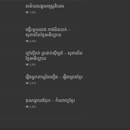
សម័យសង្គមរាស្រ្តនិយម
7,002
ចង្កឹះមួយបាច់ កាច់មិនបាក់ –
សុភាសិតខ្មែរអធិប្បាយ
6,858
ក្តៅស៊ីរាក់ ត្រជាក់ស៊ីជ្រៅ – សុភាសិត
ខ្មែរអធិប្បាយ
3,962
រឿងអ្នកតាឃ្លាំងមឿង – រឿងព្រេងខ្មែរ
3,870
គុណម្តាយឪពុក – កំណាព្យខ្មែរ
3,402