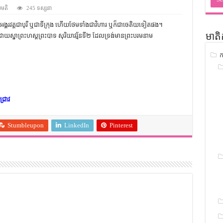
ជ្រាវ
់មតិ
245 ទស្សនា
ចំណេះដឹងទូទៅ
អង្គរវត្តជាបុរី ឬជាទីក្រុង ហើយថែមទាំងជាវិហារ ឬក៏ជាចេតិយទៀតផង។
នាព្រះហស្តព្រះបាទ សុរិយាវរ្ម័នទី២ ដែលទ្រង់មានព្រះបរមនាម
មាតិ
ូទៅ
ក
ទស្រាវជ្រាវ
ៀវភៅចំណេះដឹងទូទៅ
្រាវ
Stumbleupon
LinkedIn
Pinterest