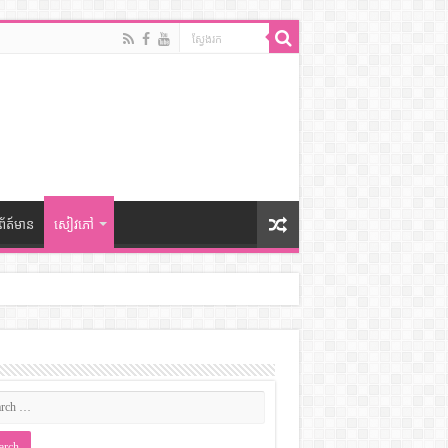
ព័ត៍មាន
សៀវភៅ