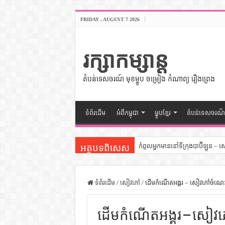
FRIDAY , AUGUST 7 2026
រក្សាកម្សាន្ត
តំបន់ទេសចរណ៍ មុខម្ហូប ចម្រៀង កំណាព្យ រឿងព្រេង
ទំព័រដើម
អំពីកម្ពុជា
ម្ហូបខ្មែរ
តំបន់ទេសចរណ៏
កំពូលអ្នកមាននៅទីក្រុងបាប៊ីឡូន – 
អត្ថបទពិសេស
សីលធម៌នៅក្នុងសង្គមខ្មែរ – សៀវភ
សិល្បះចរចា – សៀវភៅពាណិជ្ជកម្ម
ទំព័រដើម
/
សៀវភៅ
/
ដើមកំណើតអង្គរ – សៀវភៅចំណេះ
ទំលៀមទម្លាប់ប្រពៃណីជនជាតិចិន 
ដើមកំណើតអង្គរ – សៀវ
ដើមកំណើតអង្គរ – សៀវភៅចំណេះដឹ