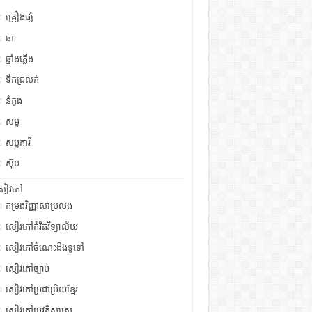
គ្រឿងផ្សំ
ឆា
ឆ្នាំងភ្លើង
ទឹកជ្រលក់
នំគួង
សម្ល
សម្លការី
ស៊ុប
សៀវភៅ
កម្រងវិញ្ញាសាប្រលង
សៀវភៅកំរិតវិទ្យាល័យ
សៀវភៅចំណេះដឹងទូទៅ
សៀវភៅច្បាប់
សៀវភៅប្រជាប្រិយខ្មែរ
សៀវភៅប្រវត្តិសាស្រ្ត