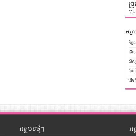
ជ្រូ
ស្វាយ
អត្ថប
កំពូ
សីលធ
សិល្
ទំលៀ
ដើមក
អត្ថបទថ្មីៗ
អ