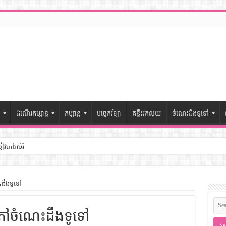
ដំណើរកម្សាន្ត
កម្សាន្ត
បច្ចេកវិទ្យា
គន្លឹះរកលុយ
ចំណេះដឹងទូទៅ
សៀវភៅអប់រំ
ៅចំណេះដឹងទូទៅ
ដឹងទូទៅ
– សៀវភៅចំណេះដឹងទូទៅ
ភៅចំណេះដឹងទូទៅ
ងទូទៅ