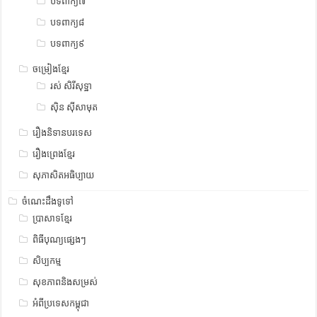
បទពាក្យ៧
បទពាក្យ៨
បទពាក្យ៩
ចម្រៀងខ្មែរ
រស់ សិរីសុទ្ឋា
ស៊ិន ស៊ីសាមុត
រឿងនិទានបរទេស
រឿងព្រេងខ្មែរ
សុភាសិតអធិប្បាយ
ចំណេះដឹងទូទៅ
ប្រាសាទខ្មែរ
ពិធីបុណ្យផ្សេងៗ
សិប្បកម្ម
សុខភាពនិងសម្រស់
អំពីប្រទេសកម្ពុជា