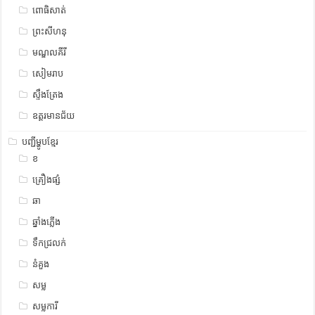
ពោធិសាត់
ព្រះសីហនុ
មណ្ឌលគីរី
សៀមរាប
ស្ទឹង​​ត្រែង
ឧត្ដរមានជ័យ
បញ្ជីម្ហូបខ្មែរ
ខ
គ្រឿងផ្សំ
ឆា
ឆ្នាំងភ្លើង
ទឹកជ្រលក់
នំគួង
សម្ល
សម្លការី