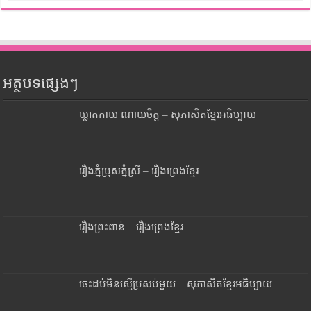
អត្ថបទផ្សេងៗ
ឃ្លាតកាយ ណាយចិត្ត – សុភាសិតខ្មែរអធិប្បាយ
រឿងភ្នំប្រុសភ្នំស្រី – រឿងព្រេងខ្មែរ
រឿងព្រះពាន់ – រឿងព្រេងខ្មែរ
ចេះដប់មិនស្មើប្រសប់មួយ – សុភាសិតខ្មែរអធិប្បាយ