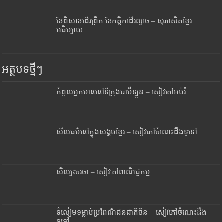
ខែពិសាខដើរព្រឹក ខែកត្តិកដើរល្ងាច – សុភាសិតខ្មែរ
អធិប្បាយ
អត្ថបទថ្មីៗ
កំពូលអ្នកមាននៅទីក្រុងបាប៊ីឡូន – សៀវភៅអប់រំ
សីលធម៌នៅក្នុងសង្គមខ្មែរ – សៀវភៅចំណេះដឹងទូទៅ
សិល្បះចរចា – សៀវភៅពាណិជ្ជកម្ម
ទំលៀមទម្លាប់ប្រពៃណីជនជាតិចិន – សៀវភៅចំណេះដឹង
ទូទៅ