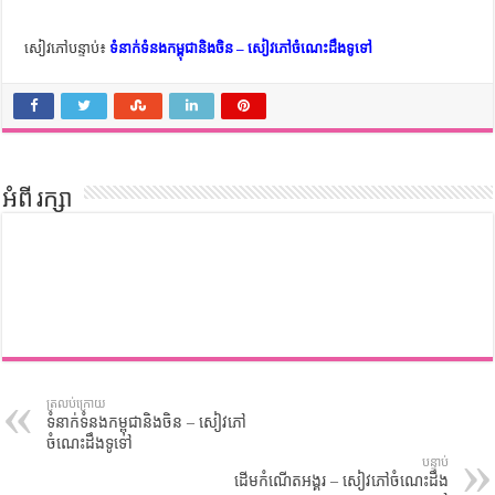
ការស្វែងយល់អំពី ល្ខោនខោល – សៀវភៅចំណេះដឹងទូទៅ
សៀវភៅបន្ទាប់៖
ទំនាក់ទំនងកម្ពុជានិងចិន – សៀវភៅចំណេះដឹងទូទៅ
អំពី រក្សា
ត្រលប់ក្រោយ
ទំនាក់ទំនងកម្ពុជានិងចិន – សៀវភៅ
ចំណេះដឹងទូទៅ
បន្ទាប់
ដើមកំណើតអង្គរ – សៀវភៅចំណេះដឹង