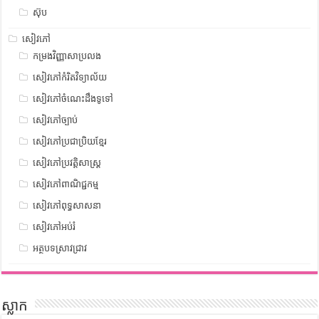
ស៊ុប
សៀវភៅ
កម្រងវិញ្ញាសាប្រលង
សៀវភៅកំរិតវិទ្យាល័យ
សៀវភៅចំណេះដឹងទូទៅ
សៀវភៅច្បាប់
សៀវភៅប្រជាប្រិយខ្មែរ
សៀវភៅប្រវត្តិសាស្រ្ត
សៀវភៅពាណិជ្ជកម្ម
សៀវភៅពុទ្ធសាសនា
សៀវភៅអប់រំ
អត្ថបទស្រាវជ្រាវ
ស្លាក