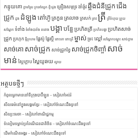
ឆ្អឹងជំនីជ្រូក
ជើង
កន្ទុយគោ
គ្រឿងសមុទ្រ
ងាំង៉ូវ
ក្តាមស្រែ
ក្រអៅឈូក
ខ្ទិះដូង
ត្រី
ដំឡូង
ជ្រូក
តៅហ៊ូ
ត្រកួន
ត្រលាច
ត្រសក់
ដូង
ត្រាវ
ត្រីចំហុយ
ត្រួយ
បង្គា
បន្លែ
ប្រហិតត្រី
ប្រហិតសាច់
ទំពាំង
សណ្តែក
ទំពាំងបារាំង
ននោង
ប្រហិតបង្គា
ម្នាស់
ជ្រូក
ល្ពៅ
ប្រហុក
ផ្លែស៊ូ
ផ្លែស្ពឺ
ម្រះ
ផ្ទីក្រហម
ពោះគោ
ពោះត្រី
សណ្តែកបណ្តុះ
សាច់ក្តាម
សាច់
សាច់ជ្រូក
សាច់គោ
សាច់ជ្រូកចិញ្ចាំ
សាច់ជ្រូកខ្វៃ
មាន់
ស្ពៃយូឆយ
ស្ពៃក្តោប
ស្វាយ
អត្ថបទថ្មីៗ
កំពូលអ្នកមាននៅទីក្រុងបាប៊ីឡូន – សៀវភៅអប់រំ
សីលធម៌នៅក្នុងសង្គមខ្មែរ – សៀវភៅចំណេះដឹងទូទៅ
សិល្បះចរចា – សៀវភៅពាណិជ្ជកម្ម
ទំលៀមទម្លាប់ប្រពៃណីជនជាតិចិន – សៀវភៅចំណេះដឹងទូទៅ
ដើមកំណើតអង្គរ – សៀវភៅចំណេះដឹងទូទៅ