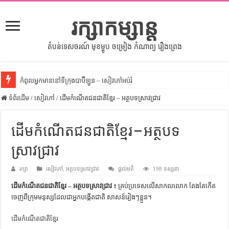
រក្សាកម្សាន្ត
តំបន់ទេសចរណ៍ មុខម្ហូប ចម្រៀង កំណាព្យ រឿងព្រេង
កំពូលអ្នកមាននៅទីក្រុងបាប៊ីឡូន – សៀវភៅអប់រំ
ទំព័រដើម
សីលធម៌នៅក្នុងសង្គមខ្មែរ – សៀវភៅចំណេះដឹងទូទៅ
/
សៀវភៅ
/
ដើមកំណើតជនជាតិខ្មែរ – អត្ថបទស្រាវជ្រាវ
សិល្បះចរចា – សៀវភៅពាណិជ្ជកម្ម
ដើមកំណើតជនជាតិខ្មែរ – អត្ថបទ
ទំលៀមទម្លាប់ប្រពៃណីជនជាតិចិន – សៀវភៅចំណេះដឹងទូទៅ
ស្រាវជ្រាវ
ដើមកំណើតអង្គរ – សៀវភៅចំណេះដឹងទូទៅ
ដើមកំណើតជនជាតិខ្មែរ – អត្ថបទស្រាវជ្រាវ
រក្សា
សៀវភៅ
,
អត្ថបទស្រាវជ្រាវ
ផ្តល់មតិ
198 ទស្សនា
ទំនាក់ទំនងកម្ពុជានិងចិន – សៀវភៅចំណេះដឹងទូទៅ
ដើមកំណើតជនជាតិខ្មែរ – អត្ថបទស្រាវជ្រាវ
៖ គ្រប់ប្រទេសលើសាកលលោក តែងតែកើត
ចេញពីក្រុមមនុស្សដែលជាអ្នកបង្កើតជាតិ សាសន៍រៀងៗខ្លួន។
ព្រះបាទធម្មិក – សៀវភៅចំណេះដឹងទូទៅ
ដើមកំណើតជាតិខ្មែរ
រដ្ឋបាល និង រដ្ឋបាលវិមជ្ឈការ – អត្ថបទស្រាវជ្រាវ