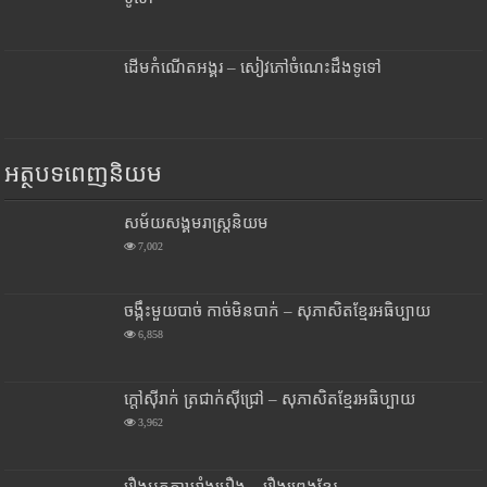
ដើមកំណើតអង្គរ – សៀវភៅចំណេះដឹងទូទៅ
អត្ថបទពេញនិយម
សម័យសង្គមរាស្រ្តនិយម
7,002
ចង្កឹះមួយបាច់ កាច់មិនបាក់ – សុភាសិតខ្មែរអធិប្បាយ
6,858
ក្តៅស៊ីរាក់ ត្រជាក់ស៊ីជ្រៅ – សុភាសិតខ្មែរអធិប្បាយ
3,962
រឿងអ្នកតាឃ្លាំងមឿង – រឿងព្រេងខ្មែរ