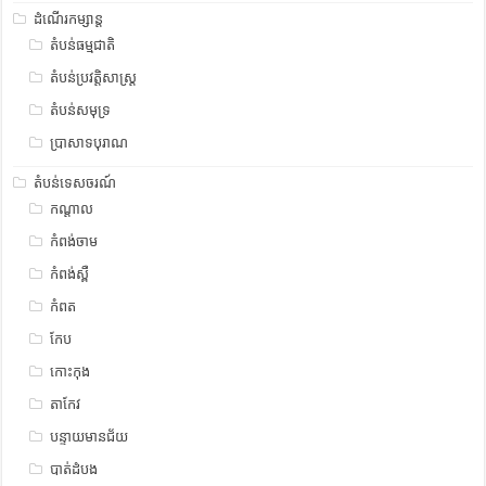
ដំណើរកម្សាន្ត
តំបន់ធម្មជាតិ
តំបន់ប្រវត្តិសាស្រ្ត
តំបន់សមុទ្រ
ប្រាសាទបុរាណ
តំបន់ទេសចរណ៍
កណ្តាល
កំពង់ចាម
កំពង់ស្ពឺ
កំពត
កែប
កោះកុង
តាកែវ
បន្ទាយមានជ័យ
បាត់ដំបង