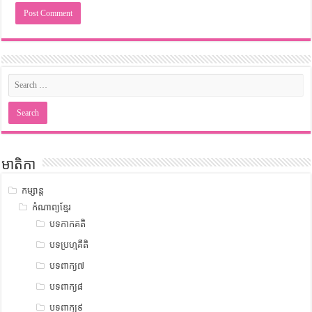
មាតិកា
កម្សាន្ត
កំណាព្យខ្មែរ
បទកាកគតិ
បទប្រហ្មគីតិ
បទពាក្យ៧
បទពាក្យ៨
បទពាក្យ៩