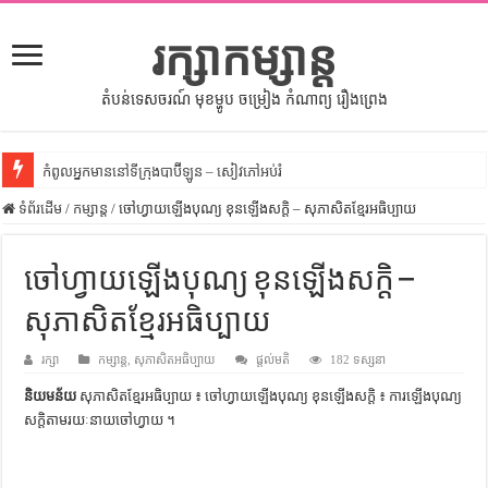
រក្សាកម្សាន្ត
តំបន់ទេសចរណ៍ មុខម្ហូប ចម្រៀង កំណាព្យ រឿងព្រេង
កំពូលអ្នកមាននៅទីក្រុងបាប៊ីឡូន – សៀវភៅអប់រំ
ទំព័រដើម
សីលធម៌នៅក្នុងសង្គមខ្មែរ – សៀវភៅចំណេះដឹងទូទៅ
/
កម្សាន្ត
/
ចៅហ្វាយឡើងបុណ្យ ខុនឡើងសក្តិ – សុភាសិតខ្មែរអធិប្បាយ
សិល្បះចរចា – សៀវភៅពាណិជ្ជកម្ម
ចៅហ្វាយឡើងបុណ្យ ខុនឡើងសក្តិ –
ទំលៀមទម្លាប់ប្រពៃណីជនជាតិចិន – សៀវភៅចំណេះដឹងទូទៅ
សុភាសិតខ្មែរអធិប្បាយ
ដើមកំណើតអង្គរ – សៀវភៅចំណេះដឹងទូទៅ
ដើមកំណើតជនជាតិខ្មែរ – អត្ថបទស្រាវជ្រាវ
រក្សា
កម្សាន្ត
,
សុភាសិតអធិប្បាយ
ផ្តល់មតិ
182 ទស្សនា
ទំនាក់ទំនងកម្ពុជានិងចិន – សៀវភៅចំណេះដឹងទូទៅ
និយមន័យ
សុភាសិតខ្មែរអធិប្បាយ ៖ ចៅហ្វាយឡើងបុណ្យ ខុនឡើងសក្តិ ៖ ការ​ឡើង​បុណ្យ
សក្តិ​តាម​រយៈ​នាយ​ចៅហ្វាយ ។
ព្រះបាទធម្មិក – សៀវភៅចំណេះដឹងទូទៅ
រដ្ឋបាល និង រដ្ឋបាលវិមជ្ឈការ – អត្ថបទស្រាវជ្រាវ