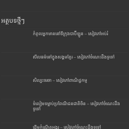
អត្ថបទថ្មីៗ
កំពូលអ្នកមាននៅទីក្រុងបាប៊ីឡូន – សៀវភៅអប់រំ
សីលធម៌នៅក្នុងសង្គមខ្មែរ – សៀវភៅចំណេះដឹងទូទៅ
សិល្បះចរចា – សៀវភៅពាណិជ្ជកម្ម
ទំលៀមទម្លាប់ប្រពៃណីជនជាតិចិន – សៀវភៅចំណេះដឹង
ទូទៅ
ដើមកំណើតអង្គរ – សៀវភៅចំណេះដឹងទូទៅ