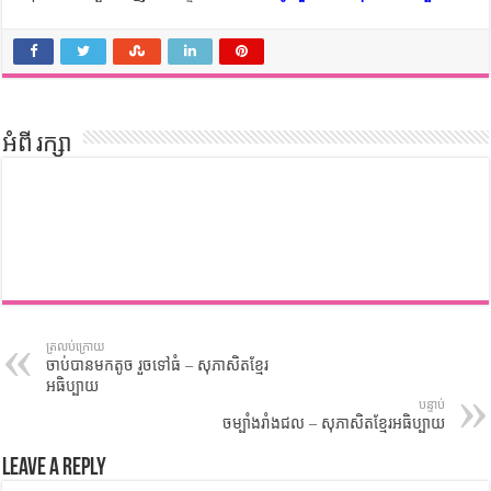
អំពី រក្សា
ត្រលប់ក្រោយ
ចាប់បានមកតូច រួចទៅធំ – សុភាសិតខ្មែរ
អធិប្បាយ
បន្ទាប់
ចម្បាំងរាំងជល – សុភាសិតខ្មែរអធិប្បាយ
Leave a Reply