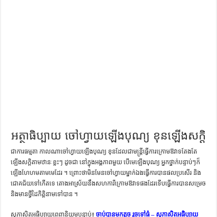
ការស្វែងយល់អំពី ល្ខោនខោល – សៀវភៅចំណេះដឹងទូទៅ
អត្ថាធិប្បាយ ចៅហ្វាយឡើងបុណ្យ ខុនឡើងសក្តិ
ជា​ការ​ធម្មតា កាលណា​ចៅហ្វាយ​ឡើង​បុណ្យ ខុន​ដែល​ជា​មន្ត្រី​ធ្វើការ​ក្រោម​ឱវាទ​តែងតែ​
ឡើង​សក្តិ​តាម​ឋានៈ​ខ្លះៗ ដូចជា នៅ​ក្នុង​អង្គភាព​មួយ បើ​មេ​ឡើង​បុណ្យ អ្នក​ថ្នាក់​បន្ទាប់ៗ​ក៏​
ឡើង​ហែហម​តាម​មេ​ដែរ ។ ព្រោះ​ថា​មិន​មែន​ចៅហ្វាយ​ម្នាក់​ឯង​ធ្វើ​ការ​បាន​ផល​ប្រសើរ និង​
ជោគជ័យ​ទៅ​កើត​ទេ តោង​អាស្រ័យ​នឹង​សហការី​ក្រោម​ឱវាទ​ផង​ដែរ​ទើប​ធ្វើ​ការ​បាន​សម្រេច
និង​មាន​ថ្វីដៃ​កិត្តិនាម​ទៅ​បាន ។
សុភាសិតអធិប្បាយពេញនិយមបន្ទាប់៖
ចាប់បានមកតូច រួចទៅធំ – សុភាសិតអធិប្បាយ