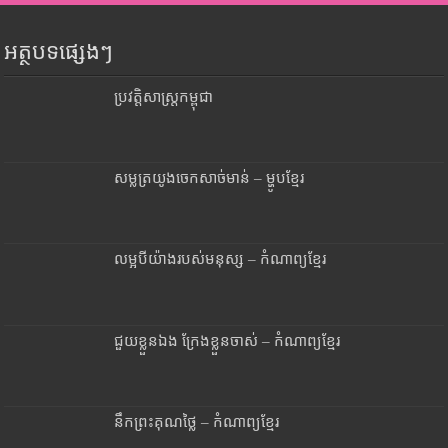
អត្ថបទផ្សេងៗ
ប្រវត្តិសាស្រ្តកម្ពុជា
សម្លត្រយូងចេកសាច់មាន់ – ម្ហូបខ្មែរ
លម្អបីយ៉ាងរបស់មនុស្ស – កំណាព្យខ្មែរ
ជួយខ្លួនឯង ក្រែងខ្លួនចាស់ – កំណាព្យខ្មែរ
នឹកព្រះគុណថ្លៃ – កំណាព្យខ្មែរ