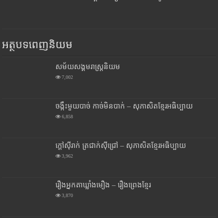
អត្ថបទពេញនិយម
សម័យសង្គមរាស្រ្តនិយម
7,002
ចង្កឹះមួយបាច់ កាច់មិនបាក់ – សុភាសិតខ្មែរអធិប្បាយ
6,858
ក្តៅស៊ីរាក់ ត្រជាក់ស៊ីជ្រៅ – សុភាសិតខ្មែរអធិប្បាយ
3,962
រឿងអ្នកតាឃ្លាំងមឿង – រឿងព្រេងខ្មែរ
3,870