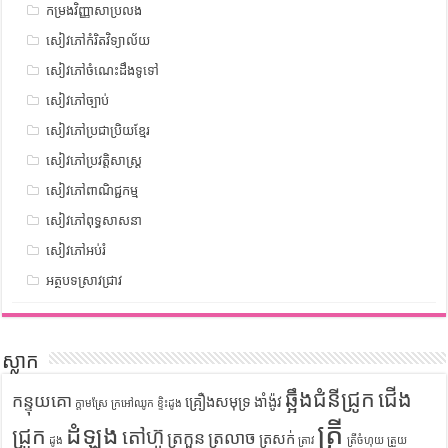
កម្រងវិញ្ញាសាប្រលង
សៀវភៅកំរិតវិទ្យាល័យ
សៀវភៅចំណេះដឹងទូទៅ
សៀវភៅច្បាប់
សៀវភៅប្រជាប្រិយខ្មែរ
សៀវភៅប្រវត្តិសាស្រ្ត
សៀវភៅពាណិជ្ជកម្ម
សៀវភៅពុទ្ធសាសនា
សៀវភៅអប់រំ
អត្ថបទស្រាវជ្រាវ
ស្លាក
ឆ្អឹងជំនីជ្រូក
ជើង
កន្ទុយគោ
គ្រឿងសមុទ្រ
ងាំង៉ូវ
ក្តាមស្រែ
ក្រអៅឈូក
ខ្ទិះដូង
ត្រី
ដំឡូង
ជ្រូក
តៅហ៊ូ
ត្រកួន
ត្រលាច
ត្រសក់
ដូង
ត្រាវ
ត្រីចំហុយ
ត្រួយ