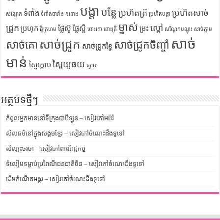
បង្គា
បន្លែ
ប្រហិតត្រី
ប្រហិតសាច់
ទំពាំង
សណ្តែក
ទំពាំងបារាំង
ននោង
ប្រហិតបង្គា
ម្នាស់
ជ្រូក
ល្ពៅ
ប្រហុក
ផ្លែស៊ូ
ផ្លែស្ពឺ
ម្រះ
ផ្ទីក្រហម
ពោះគោ
ពោះត្រី
សណ្តែកបណ្តុះ
សាច់ក្តាម
សាច់
សាច់ជ្រូក
សាច់គោ
សាច់ជ្រូកចិញ្ចាំ
សាច់ជ្រូកខ្វៃ
មាន់
ស្ពៃយូឆយ
ស្ពៃក្តោប
ស្វាយ
អត្ថបទថ្មីៗ
កំពូលអ្នកមាននៅទីក្រុងបាប៊ីឡូន – សៀវភៅអប់រំ
សីលធម៌នៅក្នុងសង្គមខ្មែរ – សៀវភៅចំណេះដឹងទូទៅ
សិល្បះចរចា – សៀវភៅពាណិជ្ជកម្ម
ទំលៀមទម្លាប់ប្រពៃណីជនជាតិចិន – សៀវភៅចំណេះដឹងទូទៅ
ដើមកំណើតអង្គរ – សៀវភៅចំណេះដឹងទូទៅ