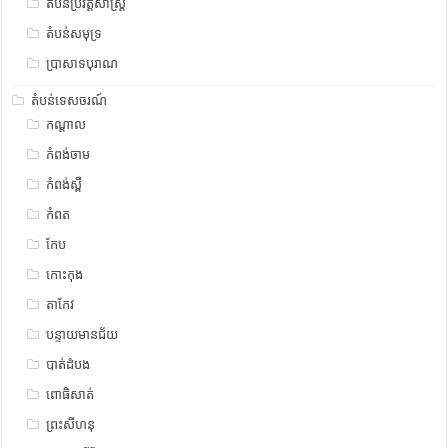
តំបន់ប្រវត្តិសាស្រ្ត
តំបន់សមុទ្រ
ប្រាសាទបុរាណ
តំបន់ទេសចរណ៍
កណ្តាល
កំពង់ចាម
កំពង់ស្ពឺ
កំពត
កែប
កោះកុង
តាកែវ
បន្ទាយមានជ័យ
បាត់ដំបង
ពោធិសាត់
ព្រះសីហនុ