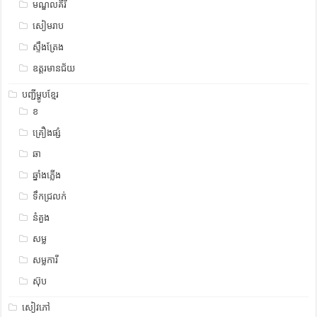
មណ្ឌលគីរី
សៀមរាប
ស្ទឹង​​ត្រែង
ឧត្ដរមានជ័យ
បញ្ជីម្ហូបខ្មែរ
ខ
គ្រឿងផ្សំ
ឆា
ឆ្នាំងភ្លើង
ទឹកជ្រលក់
នំគួង
សម្ល
សម្លការី
ស៊ុប
សៀវភៅ