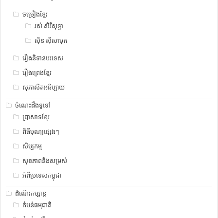
ចម្រៀងខ្មែរ
រស់ សិរីសុទ្ឋា
ស៊ិន ស៊ីសាមុត
រឿងនិទានបរទេស
រឿងព្រេងខ្មែរ
សុភាសិតអធិប្បាយ
ចំណេះដឹងទូទៅ
ប្រាសាទខ្មែរ
ពិធីបុណ្យផ្សេងៗ
សិប្បកម្ម
សុខភាពនិងសម្រស់
អំពីប្រទេសកម្ពុជា
ដំណើរកម្សាន្ត
តំបន់ធម្មជាតិ