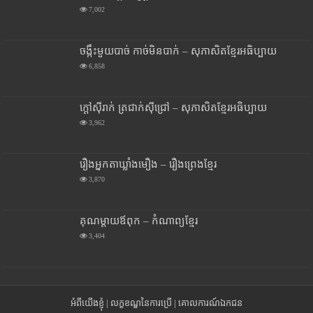
7,002
ចង្កឹះមួយបាច់ កាច់មិនបាក់ – សុភាសិតខ្មែរអធិប្បាយ
6,858
ក្តៅស៊ីរាក់ ត្រជាក់ស៊ីជ្រៅ – សុភាសិតខ្មែរអធិប្បាយ
3,962
រឿងអ្នកតាឃ្លាំងមឿង – រឿងព្រេងខ្មែរ
3,870
គុណម្តាយឪពុក – កំណាព្យខ្មែរ
3,404
អំពីយើងខ្ញុំ
|
លក្ខខណ្ឌនៃការប្រើ
|
គោលការណ៍ឯកជន