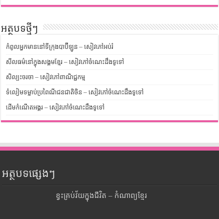
អត្ថបទថ្មីៗ
កំពូលអ្នកមាននៅទីក្រុងបាប៊ីឡូន – សៀវភៅអប់រំ
សីលធម៌នៅក្នុងសង្គមខ្មែរ – សៀវភៅចំណេះដឹងទូទៅ
សិល្បះចរចា – សៀវភៅពាណិជ្ជកម្ម
ទំលៀមទម្លាប់ប្រពៃណីជនជាតិចិន – សៀវភៅចំណេះដឹងទូទៅ
ដើមកំណើតអង្គរ – សៀវភៅចំណេះដឹងទូទៅ
អត្ថបទផ្សេងៗ
ខ្វះគ្រប់វ័យក្នុងជីវិត – កំណាព្យខ្មែរ