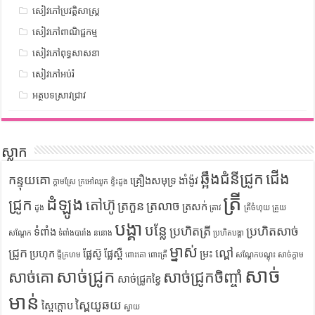
សៀវភៅប្រវត្តិសាស្រ្ត
សៀវភៅពាណិជ្ជកម្ម
សៀវភៅពុទ្ធសាសនា
សៀវភៅអប់រំ
អត្ថបទស្រាវជ្រាវ
ស្លាក
ឆ្អឹងជំនីជ្រូក
ជើង
កន្ទុយគោ
គ្រឿងសមុទ្រ
ងាំង៉ូវ
ក្តាមស្រែ
ក្រអៅឈូក
ខ្ទិះដូង
ត្រី
ដំឡូង
ជ្រូក
តៅហ៊ូ
ត្រកួន
ត្រលាច
ត្រសក់
ដូង
ត្រាវ
ត្រីចំហុយ
ត្រួយ
បង្គា
បន្លែ
ប្រហិតត្រី
ប្រហិតសាច់
ទំពាំង
សណ្តែក
ទំពាំងបារាំង
ននោង
ប្រហិតបង្គា
ម្នាស់
ជ្រូក
ល្ពៅ
ប្រហុក
ផ្លែស៊ូ
ផ្លែស្ពឺ
ម្រះ
ផ្ទីក្រហម
ពោះគោ
ពោះត្រី
សណ្តែកបណ្តុះ
សាច់ក្តាម
សាច់
សាច់ជ្រូក
សាច់គោ
សាច់ជ្រូកចិញ្ចាំ
សាច់ជ្រូកខ្វៃ
មាន់
ស្ពៃយូឆយ
ស្ពៃក្តោប
ស្វាយ