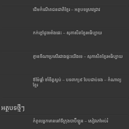
ដើមកំណើតជនជាតិខ្មែរ – អត្ថបទស្រាវជ្រាវ
កក់ក្តៅដូចអាំងផេះ – សុភាសិតខ្មែរអធិប្បាយ
គ្មានទីណាប្រសើរជាងផ្ទះយើងទេ – សុភាសិតខ្មែរអធិប្បាយ
ឪម៉ែផ្តាំ ចាំចិត្តស្ងប់ – បទពាក្យ៩ បែបជាប់ទង – កំណាព្យ
ខ្មែរ
អត្ថបទថ្មីៗ
កំពូលអ្នកមាននៅទីក្រុងបាប៊ីឡូន – សៀវភៅអប់រំ