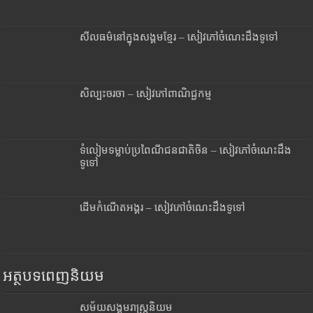
សីលធម៌នៅក្នុងសង្គមខ្មែរ – សៀវភៅចំណេះដឹងទូទៅ
សិល្បះចរចា – សៀវភៅពាណិជ្ជកម្ម
ទំលៀមទម្លាប់ប្រពៃណីជនជាតិចិន – សៀវភៅចំណេះដឹង
ទូទៅ
ដើមកំណើតអង្គរ – សៀវភៅចំណេះដឹងទូទៅ
អត្ថបទពេញនិយម
សម័យសង្គមរាស្រ្តនិយម