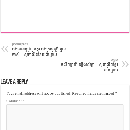
ត្រលប់ក្រោយ
ចង់មានឲ្យជួញអង្ករ ចង់ក្រឲ្យប្រើឡាន
ចាស់ – សុភាសិតខ្មែរអធិប្បាយ
បន្ទាប់
ចុះទឹកក្រពើ ឡើងលើខ្លា – សុភាសិតខ្មែរ
អធិប្បាយ
Leave a Reply
Your email address will not be published.
Required fields are marked
*
Comment
*