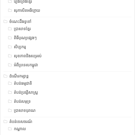
រឿងព្រេងខ្មែរ
សុភាសិតអធិប្បាយ
ចំណេះដឹងទូទៅ
ប្រាសាទខ្មែរ
ពិធីបុណ្យផ្សេងៗ
សិប្បកម្ម
សុខភាពនិងសម្រស់
អំពីប្រទេសកម្ពុជា
ដំណើរកម្សាន្ត
តំបន់ធម្មជាតិ
តំបន់ប្រវត្តិសាស្រ្ត
តំបន់សមុទ្រ
ប្រាសាទបុរាណ
តំបន់ទេសចរណ៍
កណ្តាល