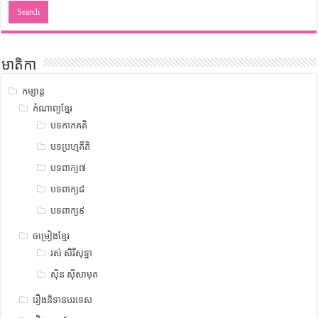
មាតិកា
កម្សាន្ត
កំណាព្យខ្មែរ
បទកាកគតិ
បទប្រហ្មគីតិ
បទពាក្យ៧
បទពាក្យ៨
បទពាក្យ៩
ចម្រៀងខ្មែរ
រស់ សិរីសុទ្ឋា
ស៊ិន ស៊ីសាមុត
រឿងនិទានបរទេស