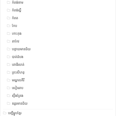
កំពង់ចាម
កំពង់ស្ពឺ
កំពត
កែប
កោះកុង
តាកែវ
បន្ទាយមានជ័យ
បាត់ដំបង
ពោធិសាត់
ព្រះសីហនុ
មណ្ឌលគីរី
សៀមរាប
ស្ទឹង​​ត្រែង
ឧត្ដរមានជ័យ
បញ្ជីម្ហូបខ្មែរ