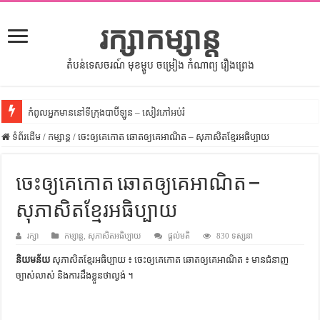
រក្សាកម្សាន្ត
តំបន់ទេសចរណ៍ មុខម្ហូប ចម្រៀង កំណាព្យ រឿងព្រេង
កំពូលអ្នកមាននៅទីក្រុងបាប៊ីឡូន – សៀវភៅអប់រំ
ទំព័រដើម
សីលធម៌នៅក្នុងសង្គមខ្មែរ – សៀវភៅចំណេះដឹងទូទៅ
/
កម្សាន្ត
/
ចេះឲ្យគេកោត ឆោតឲ្យគេអាណិត – សុភាសិតខ្មែរអធិប្បាយ
សិល្បះចរចា – សៀវភៅពាណិជ្ជកម្ម
ចេះឲ្យគេកោត ឆោតឲ្យគេអាណិត –
ទំលៀមទម្លាប់ប្រពៃណីជនជាតិចិន – សៀវភៅចំណេះដឹងទូទៅ
សុភាសិតខ្មែរអធិប្បាយ
ដើមកំណើតអង្គរ – សៀវភៅចំណេះដឹងទូទៅ
ដើមកំណើតជនជាតិខ្មែរ – អត្ថបទស្រាវជ្រាវ
រក្សា
កម្សាន្ត
,
សុភាសិតអធិប្បាយ
ផ្តល់មតិ
830 ទស្សនា
ទំនាក់ទំនងកម្ពុជានិងចិន – សៀវភៅចំណេះដឹងទូទៅ
និយមន័យ
សុភាសិតខ្មែរអធិប្បាយ ៖ ចេះឲ្យគេកោត ឆោតឲ្យគេអាណិត ៖ មាន​ជំនាញ​
ច្បាស់លាស់ និង​ការ​ដឹង​ខ្លួន​ថា​ល្ងង់ ។
ព្រះបាទធម្មិក – សៀវភៅចំណេះដឹងទូទៅ
រដ្ឋបាល និង រដ្ឋបាលវិមជ្ឈការ – អត្ថបទស្រាវជ្រាវ