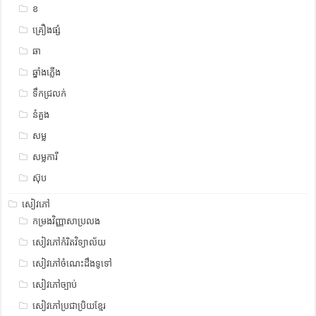
ខ
គ្រឿងផ្សំ
ឆា
ឆ្នាំងភ្លើង
ទឹកជ្រលក់
នំគួង
សម្ល
សម្លការី
ស៊ុប
សៀវភៅ
កម្រងវិញ្ញាសាប្រលង
សៀវភៅកំរិតវិទ្យាល័យ
សៀវភៅចំណេះដឹងទូទៅ
សៀវភៅច្បាប់
សៀវភៅប្រជាប្រិយខ្មែរ