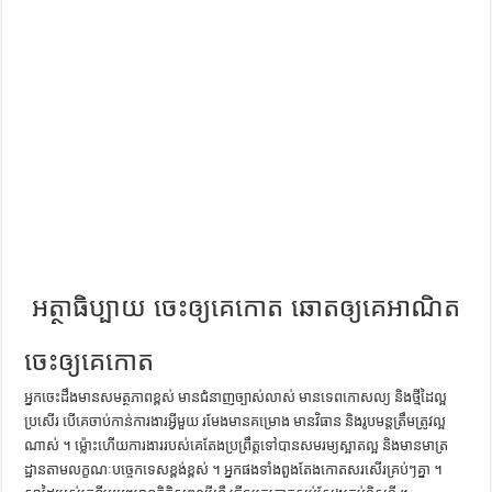
ការស្វែងយល់អំពី ល្ខោនខោល – សៀវភៅចំណេះដឹងទូទៅ
អត្ថាធិប្បាយ ចេះឲ្យគេកោត ឆោតឲ្យគេអាណិត
ចេះឲ្យគេកោត
អ្នក​ចេះ​ដឹង​មាន​សមត្ថភាព​ខ្ពស់ មាន​ជំនាញ​ច្បាស់​លាស់ មាន​ទេពកោសល្យ និង​ថ្មី​ដៃ​ល្អ​
ប្រសើរ បើ​គេ​ចាប់​កាន់​ការងារ​អ្វី​មួយ រមែង​មាន​គម្រោង មាន​វិធាន និង​រូបមន្ត​ត្រឹមត្រូវ​ល្អ​
ណាស់ ។ ម្ល៉ោះ​ហើយ​ការងារ​របស់​គេ​តែង​ប្រព្រឹត្ត​ទៅ​បាន​សមរម្យ​ស្អាត​ល្អ និង​មាន​មាត្រ
ដ្ឋាន​តាម​លក្ខណៈ​បច្ចេកទេស​ខ្ពង់ខ្ពស់ ។ អ្នកផង​ទាំងពួង​តែង​កោត​សរសើរ​គ្រប់ៗ​គ្នា ។