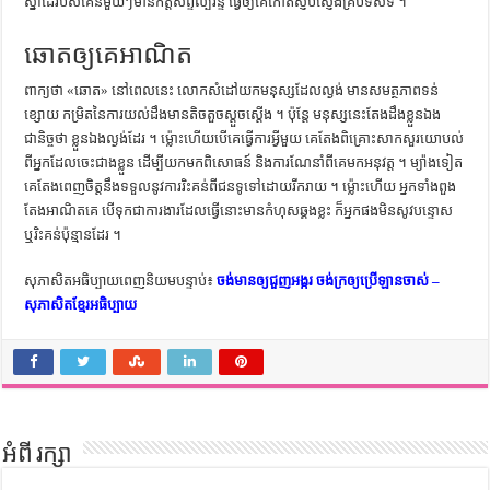
ស្នាដៃ​របស់​គេ​នីមួយៗ​មាន​កិត្តិសព្ទ​ល្បី​រន្ទឺ ធ្វើ​ឲ្យ​គេ​កោត​ស្ញប់ស្ញែង​គ្រប់​ទិសទី ។
ឆោតឲ្យគេអាណិត
ពាក្យ​ថា «ឆោត» នៅ​ពេល​នេះ លោក​សំដៅ​យក​មនុស្ស​ដែល​ល្ងង់ មាន​សមត្ថភាព​ទន់​
ខ្សោយ កម្រិត​នៃ​ការ​យល់ដឹង​មាន​តិច​តួច​ស្ដួចស្ដើង ។ ប៉ុន្តែ មនុស្ស​នេះ​តែង​ដឹង​ខ្លួន​ឯង​
ជានិច្ច​ថា ខ្លួនឯង​ល្ងង់​ដែរ ។ ម្ល៉ោះ​ហើយ​បើ​គេ​ធ្វើ​ការ​អ្វី​មួយ គេ​តែង​ពិគ្រោះ​សាកសួរ​យោបល់​
ពី​អ្នក​ដែល​ចេះ​ជាង​ខ្លួន ដើម្បី​យក​មក​ពិសោធន៍ និង​ការ​ណែនាំ​ពី​គេ​មក​អនុវត្ត ។ ម្យ៉ាង​ទៀត
គេ​តែង​ពេញ​ចិត្ត​នឹង​ទទួល​នូវ​ការ​រិះគន់​ពី​ជន​ទូទៅ​ដោយ​រីករាយ ។ ម្ល៉ោះ​ហើយ អ្នក​ទាំង​ពួង​
តែង​អាណិត​គេ បើ​ទុក​ជា​ការងារ​ដែល​ធ្វើ​នោះ​មាន​កំហុស​ឆ្គង​ខ្លះ ក៏​អ្នក​ផង​មិន​សូវ​បន្ទោស
ឬ​រិះគន់​ប៉ុន្មាន​ដែរ ។
សុភាសិតអធិប្បាយពេញនិយមបន្ទាប់៖
ចង់មានឲ្យជួញអង្ករ ចង់ក្រឲ្យប្រើឡានចាស់ –
សុភាសិតខ្មែរអធិប្បាយ
អំពី រក្សា