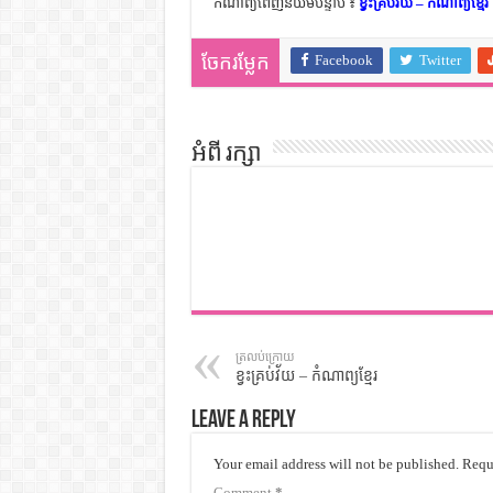
កំណាព្យពេញនិយមបន្ទាប់ ៖
ខ្វះគ្រប់វ័យ – កំណាព្យខ្មែរ
Facebook
Twitter
ចែករម្លែក
អំពី រក្សា
ត្រលប់ក្រោយ
ខ្វះគ្រប់វ័យ – កំណាព្យខ្មែរ
Leave a Reply
Your email address will not be published.
Requi
Comment
*