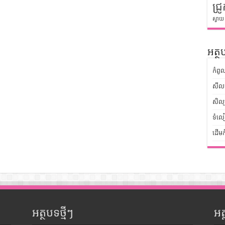
ជ្រូ
ស្វាយ
អត្ថប
កំពូ
សីលធ
សិល្
ទំលៀ
ដើមក
អត្ថបទថ្មីៗ
អ