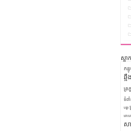
ស្លា
កន្
ឆ្អ
ត្រក
ទំពា
បង្គា
ពោះគ
សា