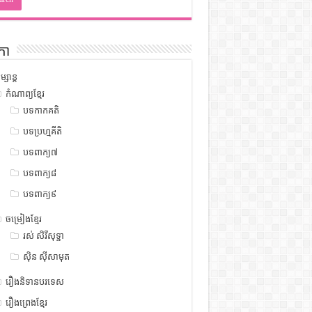
កា
ម្សាន្ត
កំណាព្យខ្មែរ
បទកាកគតិ
បទប្រហ្មគីតិ
បទពាក្យ៧
បទពាក្យ៨
បទពាក្យ៩
ចម្រៀងខ្មែរ
រស់ សិរីសុទ្ឋា
ស៊ិន ស៊ីសាមុត
រឿងនិទានបរទេស
រឿងព្រេងខ្មែរ