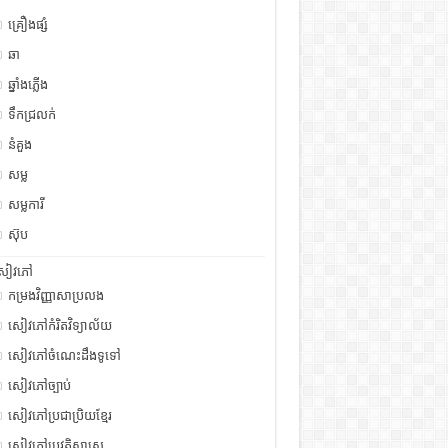
គ្រឿងផ្សំ
ឆា
ឆ្នាំងភ្លើង
ទឹកជ្រលក់
នំគួង
សម្ល
សម្លការី
ស៊ុប
សៀវភៅ
កម្រងវិញ្ញាសាប្រលង
សៀវភៅកំរិតវិទ្យាល័យ
សៀវភៅចំណេះដឹងទូទៅ
សៀវភៅច្បាប់
សៀវភៅប្រជាប្រិយខ្មែរ
សៀវភៅប្រវត្តិសាស្រ្ត