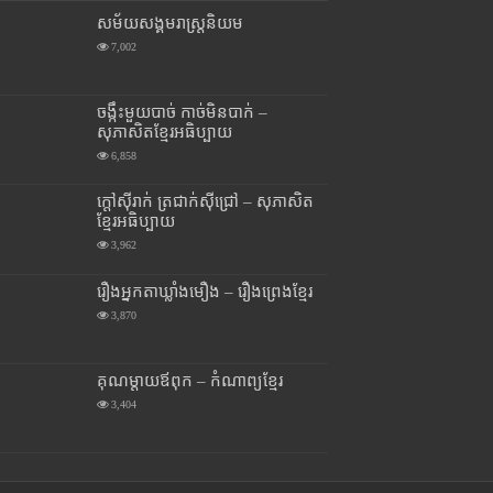
សម័យសង្គមរាស្រ្តនិយម
7,002
ចង្កឹះមួយបាច់ កាច់មិនបាក់ –
សុភាសិតខ្មែរអធិប្បាយ
6,858
ក្តៅស៊ីរាក់ ត្រជាក់ស៊ីជ្រៅ – សុភាសិត
ខ្មែរអធិប្បាយ
3,962
រឿងអ្នកតាឃ្លាំងមឿង – រឿងព្រេងខ្មែរ
3,870
គុណម្តាយឪពុក – កំណាព្យខ្មែរ
3,404