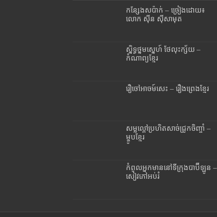
កន្សែងសប៉ាក់ – ច្រៀងដោយ៖
លោក ស៊ីន ស៊ីសាមុត
ស្និទ្ធថ្នមស្នេហ៍ ថែលុះក្ស័យ –
កំណាព្យខ្មែរ
រឿចៅអាចម៍សេះ – រឿងព្រេងខ្មែរ
សម្លល្ពៅប្រហិតសាច់ជ្រូកចិញ្ចាំ –
ម្ហូបខ្មែរ
កំពូលអ្នកមាននៅទីក្រុងបាប៊ីឡូន –
សៀវភៅអប់រំ