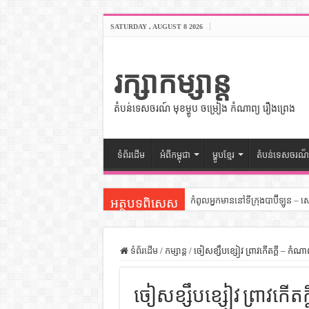
SATURDAY , AUGUST 8 2026
រក្សាកម្សាន្ត
តំបន់ទេសចរណ៍ មុខម្ហូប ចម្រៀង កំណាព្យ រឿងព្រេង
ទំព័រដើម
អំពីកម្ពុជា
ម្ហូបខ្មែរ
តំបន់ទេសចរណ៏
កំពូលអ្នកមាននៅទីក្រុងបាប៊ីឡូន – 
អត្ថបទពិសេស
សីលធម៌នៅក្នុងសង្គមខ្មែរ – សៀវភ
សិល្បះចរចា – សៀវភៅពាណិជ្ជកម្ម
ទំព័រដើម
/
កម្សាន្ត
/
ចៀសខ្សឹបខ្សៀវ ព្រាវកើតក្តី – កំណាព្
ទំលៀមទម្លាប់ប្រពៃណីជនជាតិចិន 
ចៀសខ្សឹបខ្សៀវ ព្រាវកើតក្ត
ដើមកំណើតអង្គរ – សៀវភៅចំណេះដឹ