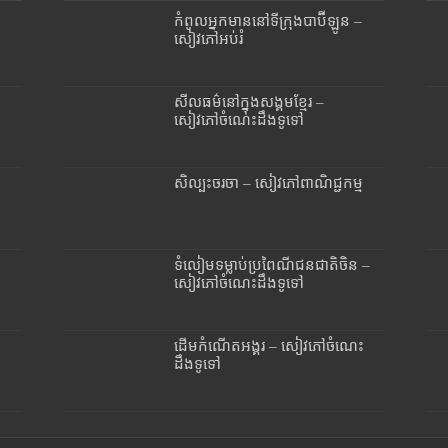
កំពូលអ្នកមាននៅទីក្រុងបាប៊ីឡូន –
សៀវភៅអប់រំ
សីលធម៌នៅក្នុងសង្គមខ្មែរ –
សៀវភៅចំណេះដឹងទូទៅ
សិល្បះចរចា – សៀវភៅពាណិជ្ជកម្ម
ទំលៀមទម្លាប់ប្រពៃណីជនជាតិចិន –
សៀវភៅចំណេះដឹងទូទៅ
ដើមកំណើតអង្គរ – សៀវភៅចំណេះ
ដឹងទូទៅ