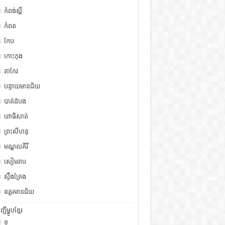
កំពង់ស្ពឺ
កំពត
កែប
កោះកុង
តាកែវ
បន្ទាយមានជ័យ
បាត់ដំបង
ពោធិសាត់
ព្រះសីហនុ
មណ្ឌលគីរី
សៀមរាប
ស្ទឹង​​ត្រែង
ឧត្ដរមានជ័យ
ញ្ជីម្ហូបខ្មែរ
ខ