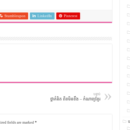
Stumbleupon
LinkedIn
Pinterest
បន្ទាប់
ថ្លាគំនិត ពិតមិនខឹង – កំណាព្យខ្មែរ
ប
red fields are marked
*