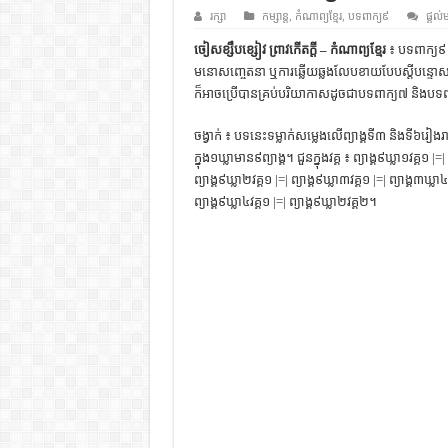
ដើមកំណើតជនជាតិខ្មែរ – អត្ថបទស្រាវ
រក្សា
កម្សាន្ត
,
កំណាព្យខ្មែរ
,
បទពាក្យ៩
ផ្តល់
ទំនាក់ទំនងកម្ពុជានិងចិន – សៀវភៅ
ចៀសខ្សឹបខ្សៀវ ព្រាវកើតក្តី – កំណាព្យខ្មែរ
៖ បទពាក្យ៩ 
មនោសញ្ចេតនា ឬការឆ្លើយឆ្លងលែបខាយបែបស្ដីបន្ទោ
ព្រះបាទធម្មិក – សៀវភៅចំណេះដឹងទ
ក៏អាចប្រើបានគ្រប់បរិយាកាសដូចជាបទពាក្យ៧ និងបទព
រដ្ឋបាល និង រដ្ឋបាលវិមជ្ឈការ – អត្ថប
ចង្វាក់ ៖ បទនេះទម្លាក់សម្លេងលើព្យាង្គទី៣ និងទី៦រៀងរ
ការស្វែងយល់អំពី ល្ខោនខោល – ស
ក្នុង១ឃ្លាមាន៩ព្យាង្គ។ ជួនក្នុងវគ្គ ៖ ព្យាង្គ៩ឃ្លា១វគ្គ១ |=|
ព្យាង្គ៩ឃ្លា២វគ្គ១ |=| ព្យាង្គ៩ឃ្លា៣វគ្គ១ |=| ព្យាង្គ៣ឃ្លា៤
ព្យាង្គ៩ឃ្លា៤វគ្គ១ |=| ព្យាង្គ៩ឃ្លា២វគ្គ២។