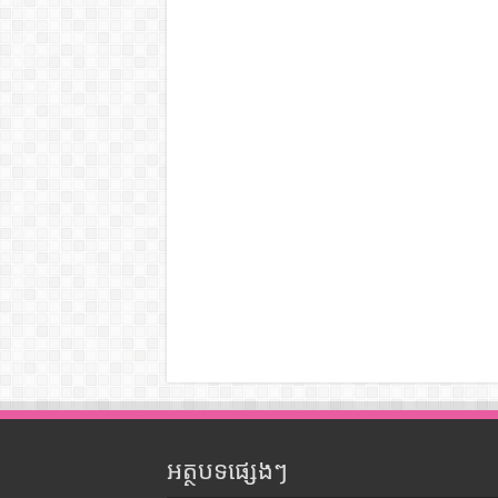
អត្ថបទផ្សេងៗ