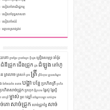
សៀវភៅពាណិជ្ជកម្ម
សៀវភៅពុទ្ធសាសនា
សៀវភៅអប់រំ
អត្ថបទស្រាវជ្រាវ
ក
ទុយគោ
គ្រឿងសមុទ្រ
ងាំង៉ូវ
ក្តាមស្រែ
ក្រអៅឈូក
ខ្ទិះដូង
ដំឡូង
ឹងជំនីជ្រូក
ជើងជ្រូក
តៅហ៊ូ
ដូង
ត្រី
ួន
ត្រលាច
ត្រសក់
ត្រាវ
ត្រីចំហុយ
ត្រួយសណ្តែក
បង្គា
បន្លែ
ប្រហិតត្រី
ំង
ទំពាំងបារាំង
ននោង
ប្រហិត
ប្រហិតសាច់ជ្រូក
ប្រហុក
ផ្លែស៊ូ
ផ្លែស្ពឺ
ផ្ទីក្រហម
ម្នាស់
ល្ពៅ
ម្រះ
ោ
ពោះត្រី
សណ្តែកបណ្តុះ
សាច់ក្តាម
សាច់ជ្រូក
ច់គោ
សាច់
សាច់ជ្រូកខ្វៃ