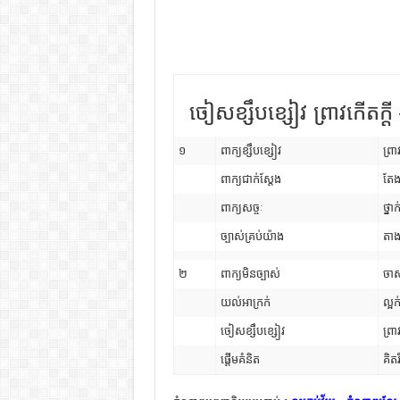
ចៀសខ្សឹបខ្សៀវ ព្រាវកើតក្ត
១
ពាក្យខ្សឹបខ្សៀវ
ព្រ
ពាក្យជាក់ស្តែង
តែង
ពាក្យសច្ចៈ
ថ្ន
ច្បាស់គ្រប់យ៉ាង
តា
២
ពាក្យមិនច្បាស់
ចា
យល់អាក្រក់
ល្អក
ចៀសខ្សឹបខ្សៀវ
ព្រា
ផ្ដើមគំនិត
គិតរ