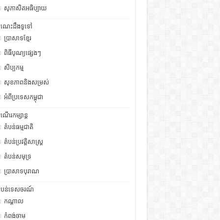
សុភាសិតអធិប្បាយ
ំណេះដឹងទូទៅ
ប្រាសាទខ្មែរ
ពិធីបុណ្យផ្សេងៗ
សិប្បកម្ម
សុខភាពនិងសម្រស់
អំពីប្រទេសកម្ពុជា
ំណើរកម្សាន្ត
តំបន់ធម្មជាតិ
តំបន់ប្រវត្តិសាស្រ្ត
តំបន់សមុទ្រ
ប្រាសាទបុរាណ
ំបន់ទេសចរណ៍
កណ្តាល
កំពង់ចាម