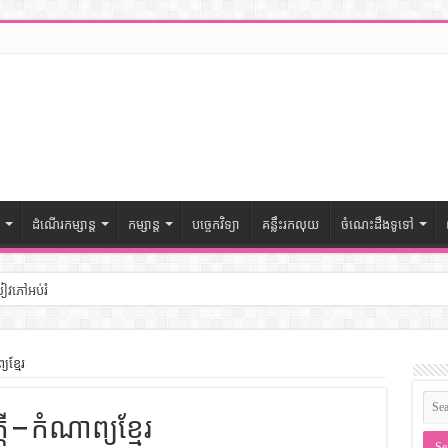
ដំណើរកម្សាន្ត
កម្សាន្ត
បច្ចេកវិទ្យា
គន្លឹះរកលុយ
ចំណេះដឹងទូទៅ
សៀវភៅអប់រំ
ៅចំណេះដឹងទូទៅ
យខ្មែរ
– សៀវភៅចំណេះដឹងទូទៅ
ី – កំណាព្យខ្មែរ
ងទូទៅ