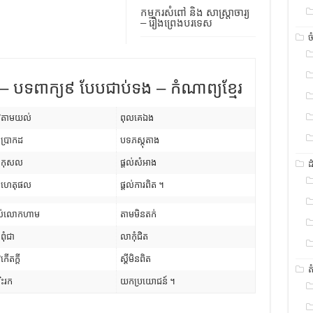
កម្មករសំពៅ និង សាស្រ្តាចារ្យ
– រឿងព្រេងបរទេស
ច
ី – បទពាក្យ៩ បែបជាប់ទង – កំណាព្យខ្មែរ
ាវតាមយល់
ពុលគេឯង
ប្រាកដ
បទភស្តុតាង
ាក់កុសល
ផ្តល់សំអាង
ដ
ងហេតុផល
ផ្តល់ការពិត ។
ស់លោកហាម
តាមមិនតក់
់ពុំជា
លាកុំជិត
វកើតក្តី
ស្តីមិនពិត
ត
ិះរក
យកប្រយោជន៍ ។