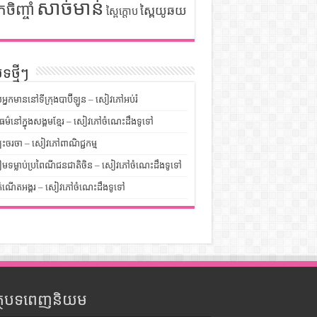
សាច់មាន់
កចិញ្ចាំ
ស្ពៃយូឆយ
ស្ពៃក្តោប
ទថ្មីៗ
លអ្នកមាននៅទីក្រុងបាប៊ីឡូន – សៀវភៅអប់រំ
ម៌នៅក្នុងសង្គមខ្មែរ – សៀវភៅចំណេះដឹងទូទៅ
បះចរចា – សៀវភៅពាណិជ្ជកម្ម
មទម្លាប់ប្រពៃណីជនជាតិចិន – សៀវភៅចំណេះដឹងទូទៅ
ំណើតអង្គរ – សៀវភៅចំណេះដឹងទូទៅ
ត្ថបទពេញនិយម