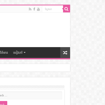
ព័ត៍មាន
សៀវភៅ