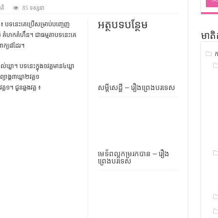
ជ្រាវ
មតិ
85 ទស្សនា
ចំណេះដឹងទូទៅ
អត្ថបទបន្ថែម
៖ បទនេះគេប្រើសម្រាប់បញ្ចេញ
ស គំហកគំហឹន។ ជាធម្មតាបទនេះគេ
មាតិ
ូទៅ
ាក្យ៨ដែរ។
ក
ទស្រាវជ្រាវ
ាល់ឃ្លា។ បទនេះក្នុង១វគ្គមាន៤ឃ្លា
ៀវភៅចំណេះដឹងទូទៅ
 ព្យាង្គ៣ឃ្លា២វគ្គ១
សម្តីសេដ្ឋី – រឿងព្រេងបរទេស
វគ្គ១។ ជួនឆ្លងវគ្គ ៖
មេទ័ពល្អកម្ររកបាន – រឿង
ព្រេងបរទេស