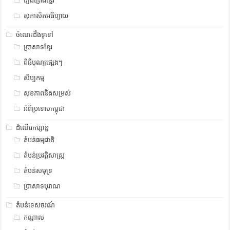
រឿងព្រេងខ្មែរ
សុភាសិតអធិប្បាយ
ចំណេះដឹងទូទៅ
ប្រាសាទខ្មែរ
ពិធីបុណ្យផ្សេងៗ
សិប្បកម្ម
សុខភាពនិងសម្រស់
អំពីប្រទេសកម្ពុជា
ដំណើរកម្សាន្ត
តំបន់ធម្មជាតិ
តំបន់ប្រវត្តិសាស្រ្ត
តំបន់សមុទ្រ
ប្រាសាទបុរាណ
តំបន់ទេសចរណ៍
កណ្តាល