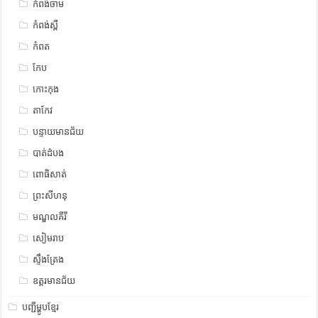
កំពង់ចាម
កំពង់ស្ពឺ
កំពត
កែប
កោះកុង
តាកែវ
បន្ទាយមានជ័យ
បាត់ដំបង
ពោធិសាត់
ព្រះសីហនុ
មណ្ឌលគីរី
សៀមរាប
ស្ទឹង​​ត្រែង
ឧត្ដរមានជ័យ
បញ្ជីម្ហូបខ្មែរ