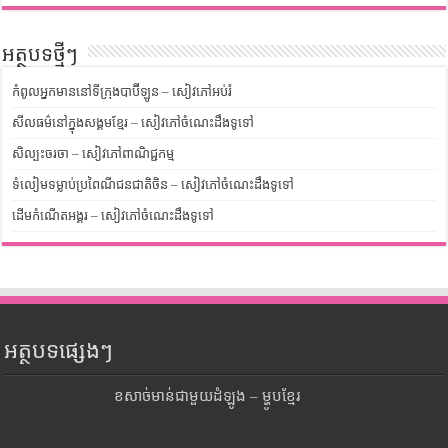
អត្ថបទថ្មីៗ
កំពូលអ្នកមាននៅទីក្រុងបាប៊ីឡូន – សៀវភៅអប់រំ
សីលធម៌នៅក្នុងសង្គមខ្មែរ – សៀវភៅចំណេះដឹងទូទៅ
សិល្បះចរចា – សៀវភៅពាណិជ្ជកម្ម
ទំលៀមទម្លាប់ប្រពៃណីជនជាតិចិន – សៀវភៅចំណេះដឹងទូទៅ
ដើមកំណើតអង្គរ – សៀវភៅចំណេះដឹងទូទៅ
អត្ថបទផ្សេងៗ
ខសាច់មាន់ជាមួយដំឡូង – ម្ហូបខ្មែរ