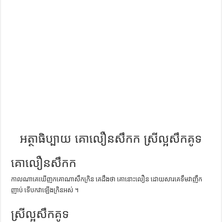
ការស្វែងយល់អំពី ល្ខោនខោល – សៀវភៅចំណេះដឹងទូទៅ
អត្ថាធិប្បាយ គោលឿនសឹកក ស្រីល្អសឹកគូទ
គោលឿនសឹកក
កាល​ណា​គេ​ឃើញ​ក​គោ​ណា​សឹក​ក្រិន គេ​ដឹង​ថា គោ​នោះ​លឿន ដោយសារ​គេ​ទឹម​វា​ញឹក​
ញាប់ ទើប​ក​វា​ឡើង​ក្រិន​អស់ ។
ស្រីល្អសឹកគូទ