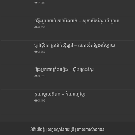
7,002
ចង្កឹះមួយបាច់ កាច់មិនបាក់ – សុភាសិតខ្មែរអធិប្បាយ
6,858
ក្តៅស៊ីរាក់ ត្រជាក់ស៊ីជ្រៅ – សុភាសិតខ្មែរអធិប្បាយ
3,962
រឿងអ្នកតាឃ្លាំងមឿង – រឿងព្រេងខ្មែរ
3,870
គុណម្តាយឪពុក – កំណាព្យខ្មែរ
3,402
អំពីយើងខ្ញុំ
|
លក្ខខណ្ឌនៃការប្រើ
|
គោលការណ៍ឯកជន