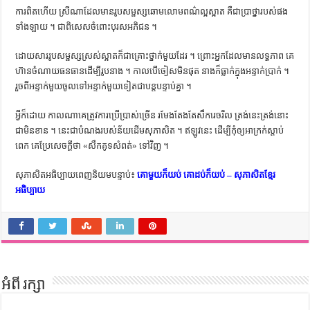
ការ​ពិត​ហើយ ស្រី​ណា​ដែល​មាន​រូប​សម្ផស្ស​ឆោម​លោម​ពណ៌​ល្អ​ស្អាត គឺ​ជា​ប្រាថ្នា​របស់​ផង​
ទាំង​ឡាយ ។ ជាពិសេស​ចំពោះ​បុរស​អភិជន ។
ដោយសារ​រូប​សម្ផស្ស​ស្រស់​ស្អាត​ក៏​ជា​គ្រោះ​ថ្នាក់​មួយ​ដែរ ។ ព្រោះ​អ្នក​ដែល​មាន​លទ្ធភាព គេ​
ហ៊ាន​ចំណាយ​ធនធាន​ដើម្បី​រូប​នាង ។ កាល​បើ​ចៀស​មិន​ផុត នាង​ក៏​ធ្លាក់​ក្នុង​អន្ទាក់​ប្រាក់ ។
រួច​ពី​អន្ទាក់​មួយ​ចូល​ទៅ​អន្ទាក់​មួយ​ទៀត​ជា​បន្ត​បន្ទាប់​គ្នា ។
អ្វី​ក៏​ដោយ កាលណា​គេ​ត្រូវការ​ប្រើប្រាស់​ច្រើន រមែង​តែងតែ​សឹក​រេច​រឹល ត្រង់​នេះ​ត្រង់​នោះ​
ជា​មិន​ខាន ។ នេះ​ជា​បំណង​របស់​ន័យ​ដើម​សុភាសិត ។ ឥឡូវ​នេះ ដើម្បី​កុំ​ឲ្យ​អាក្រក់​ស្ដាប់​
ពេក គេ​ប្រែ​សេចក្ដី​ថា «សឹក​គូទ​សំពត់» ទៅ​វិញ ។
សុភាសិតអធិប្បាយពេញនិយមបន្ទាប់៖
គោមួយក៏យប់ គោដប់ក៏យប់ – សុភាសិតខ្មែរ
អធិប្បាយ
អំពី រក្សា