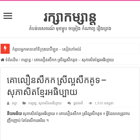
រក្សាកម្សាន្ត
តំបន់ទេសចរណ៍ មុខម្ហូប ចម្រៀង កំណាព្យ រឿងព្រេង
កំពូលអ្នកមាននៅទីក្រុងបាប៊ីឡូន – សៀវភៅអប់រំ
ទំព័រដើម
សីលធម៌នៅក្នុងសង្គមខ្មែរ – សៀវភៅចំណេះដឹងទូទៅ
/
កម្សាន្ត
/
គោលឿនសឹកក ស្រីល្អសឹកគូទ – សុភាសិតខ្មែរអធិប្បាយ
សិល្បះចរចា – សៀវភៅពាណិជ្ជកម្ម
គោលឿនសឹកក ស្រីល្អសឹកគូទ –
ទំលៀមទម្លាប់ប្រពៃណីជនជាតិចិន – សៀវភៅចំណេះដឹងទូទៅ
សុភាសិតខ្មែរអធិប្បាយ
ដើមកំណើតអង្គរ – សៀវភៅចំណេះដឹងទូទៅ
ដើមកំណើតជនជាតិខ្មែរ – អត្ថបទស្រាវជ្រាវ
រក្សា
កម្សាន្ត
,
សុភាសិតអធិប្បាយ
ផ្តល់មតិ
1,916 ទស្សនា
ទំនាក់ទំនងកម្ពុជានិងចិន – សៀវភៅចំណេះដឹងទូទៅ
និយមន័យ
សុភាសិតខ្មែរអធិប្បាយ ៖ គោលឿនសឹកក ស្រីល្អសឹកគូទ ៖ អ្វី​ដែល​គេ​ត្រូវការ​
ញឹកញាប់ តែ​តែ​សឹក​រេចរឹល ។
ព្រះបាទធម្មិក – សៀវភៅចំណេះដឹងទូទៅ
រដ្ឋបាល និង រដ្ឋបាលវិមជ្ឈការ – អត្ថបទស្រាវជ្រាវ