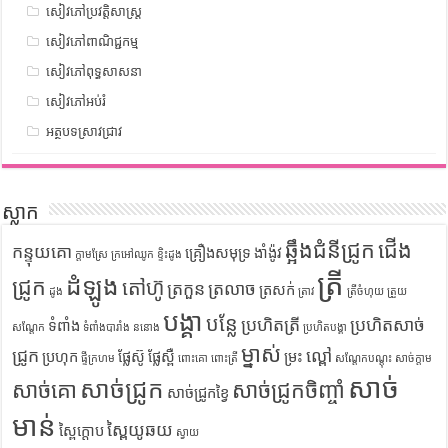
សៀវភៅប្រវត្តិសាស្រ្ត
សៀវភៅពាណិជ្ជកម្ម
សៀវភៅពុទ្ធសាសនា
សៀវភៅអប់រំ
អត្ថបទស្រាវជ្រាវ
ស្លាក
ឆ្អឹងជំនីជ្រូក
ជើង
កន្ទុយគោ
គ្រឿងសមុទ្រ
ងាំង៉ូវ
ក្តាមស្រែ
ក្រអៅឈូក
ខ្ទិះដូង
ត្រី
ដំឡូង
ជ្រូក
តៅហ៊ូ
ត្រកួន
ត្រលាច
ត្រសក់
ដូង
ត្រាវ
ត្រីចំហុយ
ត្រួយ
បង្គា
បន្លែ
ប្រហិតត្រី
ប្រហិតសាច់
ទំពាំង
សណ្តែក
ទំពាំងបារាំង
ននោង
ប្រហិតបង្គា
ម្នាស់
ជ្រូក
ល្ពៅ
ប្រហុក
ផ្លែស៊ូ
ផ្លែស្ពឺ
ម្រះ
ផ្ទីក្រហម
ពោះគោ
ពោះត្រី
សណ្តែកបណ្តុះ
សាច់ក្តាម
សាច់
សាច់ជ្រូក
សាច់គោ
សាច់ជ្រូកចិញ្ចាំ
សាច់ជ្រូកខ្វៃ
មាន់
ស្ពៃយូឆយ
ស្ពៃក្តោប
ស្វាយ