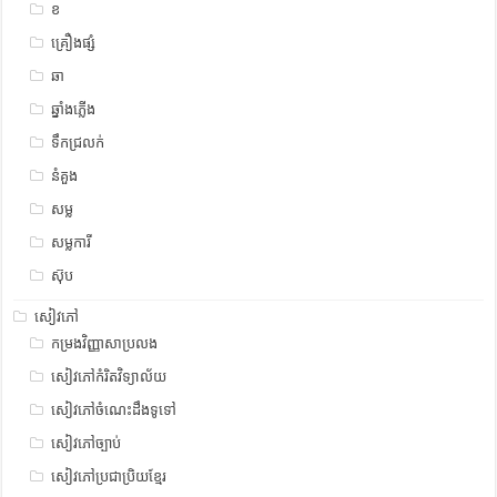
ខ
គ្រឿងផ្សំ
ឆា
ឆ្នាំងភ្លើង
ទឹកជ្រលក់
នំគួង
សម្ល
សម្លការី
ស៊ុប
សៀវភៅ
កម្រងវិញ្ញាសាប្រលង
សៀវភៅកំរិតវិទ្យាល័យ
សៀវភៅចំណេះដឹងទូទៅ
សៀវភៅច្បាប់
សៀវភៅប្រជាប្រិយខ្មែរ