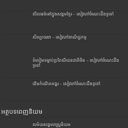
សីលធម៌នៅក្នុងសង្គមខ្មែរ – សៀវភៅចំណេះដឹងទូទៅ
សិល្បះចរចា – សៀវភៅពាណិជ្ជកម្ម
ទំលៀមទម្លាប់ប្រពៃណីជនជាតិចិន – សៀវភៅចំណេះដឹង
ទូទៅ
ដើមកំណើតអង្គរ – សៀវភៅចំណេះដឹងទូទៅ
អត្ថបទពេញនិយម
សម័យសង្គមរាស្រ្តនិយម