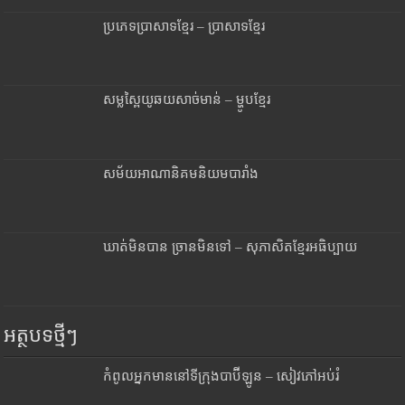
ប្រភេទប្រាសាទខ្មែរ – ប្រាសាទខ្មែរ
សម្លស្ពៃយូឆយសាច់មាន់ – ម្ហូបខ្មែរ
សម័យអាណានិគមនិយមបារាំង
ឃាត់មិនបាន ច្រានមិនទៅ – សុភាសិតខ្មែរអធិប្បាយ
អត្ថបទថ្មីៗ
កំពូលអ្នកមាននៅទីក្រុងបាប៊ីឡូន – សៀវភៅអប់រំ