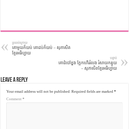
ត្រលប់ក្រោយ
គោមួយក៏យប់ គោដប់ក៏យប់ – សុភាសិត
ខ្មែរអធិប្បាយ
បន្ទាប់
គោដំបៅខ្នង ក្អែកហើររំលង រំសាយកន្ទុយ
– សុភាសិតខ្មែរអធិប្បាយ
Leave a Reply
Your email address will not be published.
Required fields are marked
*
Comment
*