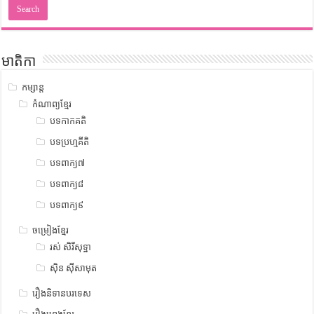
មាតិកា
កម្សាន្ត
កំណាព្យខ្មែរ
បទកាកគតិ
បទប្រហ្មគីតិ
បទពាក្យ៧
បទពាក្យ៨
បទពាក្យ៩
ចម្រៀងខ្មែរ
រស់ សិរីសុទ្ឋា
ស៊ិន ស៊ីសាមុត
រឿងនិទានបរទេស