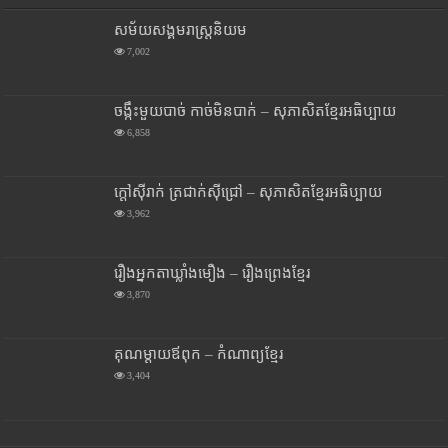
សម័យសង្គមរាស្រ្តនិយម
7,002
ចង្កឹះមួយបាច់ កាច់មិនបាក់ – សុភាសិតខ្មែរអធិប្បាយ
6,858
ក្តៅស៊ីរាក់ ត្រជាក់ស៊ីជ្រៅ – សុភាសិតខ្មែរអធិប្បាយ
3,962
រឿងអ្នកតាឃ្លាំងមឿង – រឿងព្រេងខ្មែរ
3,870
គុណម្តាយឪពុក – កំណាព្យខ្មែរ
3,404