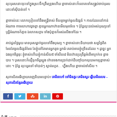
លុះ​បុរស​នោះ​ចុះ​ទៅ​ក្នុង​ស្រះ​ទឹក​ត្រឹម​ទ្រូង​ហើយ ខ្លា​ចាស់​នោះ​ក៏​លោត​ទៅ​សង្គ្រប់​ចាប់​បុរស​
នោះ​ខាំ​ស៊ី​បាត់​ទៅ ។
ខ្លា​ចាស់​នេះ​ លោក​ប្រៀប​ទៅ​នឹង​មន្ត្រី​ចាស់ ខឹល​ខូច​ម្នាក់​ចូល​និវត្តន៍ ។ កាល​ដែល​នៅ​កាន់​
អំណាច កាច​សាហាវ​ដូច​ខ្លា គ្មាន​អ្នកណា​ហ៊ាន​មើល​មុខ​ចំ​ទេ ។ ប៉ុន្តែ​លុះ​ដល់​អស់​បុណ្យ​ទៅ
ឫទ្ធិ​អំណាច​ក៏​គ្មាន ឯ​លាភ​សក្ការៈ​ទាំង​ប៉ុន្មាន​ក៏​អស់​រលីង​ទៅ​ដែរ ។
គាប់ជួន​ថ្ងៃ​មួយ មាន​បុរស​ម្នាក់​ចូល​ទៅ​ពឹង​បុណ្យ ។ ខ្លា​ចាស់​នោះ​និយាយ​ថា សព្វ​ថ្ងៃ​ពិត​
មែន​តែ​ចូល​និវត្តន៍​មែន តែ​ខ្ញុំ​នៅ​តែ​មាន​អ្នក​តូច អ្នក​ធំ គេ​រាប់​អាន​ខ្ញុំ​ច្រើន​ដដែល ។ ដូច្នេះ អ្នក​
ឯង​ទុក​ចិត្ត​ចុះ ខ្ញុំ​ចាស់​ហើយ​ខ្ញុំ​កាន់​សីល​៥ ចាំ​សីល​៨ មិន​ហ៊ាន​ប្រព្រឹត្ត​អំពើ​អាក្រក់​ទេ ខ្លាច​
បាប ។ បុរស​នោះ​ក៏​ជឿ​ទុក​ចិត្ត​ស្លុង ហ៊ាន​ចងការ​ប្រាក់​ដាក់​ដី​បញ្ចាំ​យក​លុយ​មក​ឲ្យ​ខ្លា​ចាស់​
នោះ ។ ប៉ុន្តែ លុះ​យូរ​ទៅ ចាំ​បាត់ៗ ស្ងាត់​រហូត​… ហ្នឹង​ហើយ ខ្លា​ចាស់​ចាំ​សីល ។
សុភាសិតអធិប្បាយពេញនិយមបន្ទាប់៖
គេមិនហៅ ទៅមិនគួរ គេមិនសួរ ឆ្លើយមិនសម –
សុភាសិតខ្មែរអធិប្បាយ