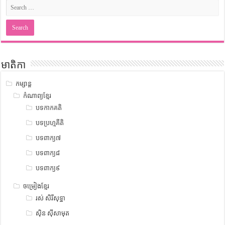
មាតិកា
កម្សាន្ត
កំណាព្យខ្មែរ
បទកាកគតិ
បទប្រហ្មគីតិ
បទពាក្យ៧
បទពាក្យ៨
បទពាក្យ៩
ចម្រៀងខ្មែរ
រស់ សិរីសុទ្ឋា
ស៊ិន ស៊ីសាមុត