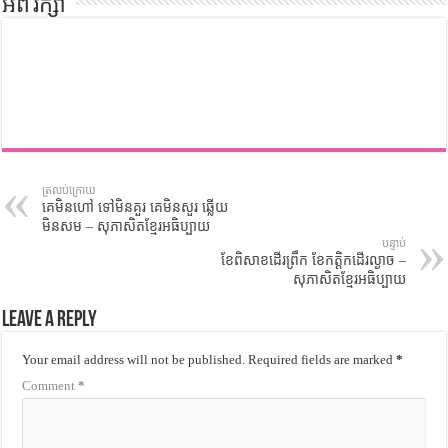
អំពី រក្សា
ត្រលប់ក្រោយ
គេមិនហៅ ទៅមិនគួរ គេមិនសួរ ឆ្លើយ
មិនសម – សុភាសិតខ្មែរអធិប្បាយ
បន្ទាប់
ខែពិសាខដើរព្រឹក ខែកត្តិកដើរល្ងាច –
សុភាសិតខ្មែរអធិប្បាយ
Leave a Reply
Your email address will not be published.
Required fields are marked
*
Comment
*