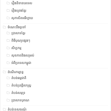
រឿងនិទានបរទេស
រឿងព្រេងខ្មែរ
សុភាសិតអធិប្បាយ
ចំណេះដឹងទូទៅ
ប្រាសាទខ្មែរ
ពិធីបុណ្យផ្សេងៗ
សិប្បកម្ម
សុខភាពនិងសម្រស់
អំពីប្រទេសកម្ពុជា
ដំណើរកម្សាន្ត
តំបន់ធម្មជាតិ
តំបន់ប្រវត្តិសាស្រ្ត
តំបន់សមុទ្រ
ប្រាសាទបុរាណ
តំបន់ទេសចរណ៍