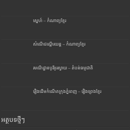
ស្នេហ៍ – កំណាព្យខ្មែរ
សំណើជណ្តើរយន្ត – កំណាព្យខ្មែរ
រមណីដ្ឋានបូរីអូរស្វាយ – តំបន់ធម្មជាតិ
រឿងដើមកំណើតក្រុងភ្នំពេញ – រឿងព្រេងខ្មែរ
អត្ថបទថ្មីៗ