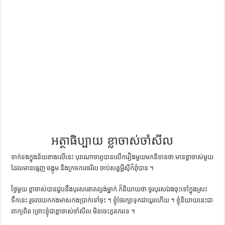
ការស្វែងយល់អំពី ល្ខោនខោល – សៀវភៅចំណេះដឹងទូទៅ
អត្ថាធិប្បាយ ខ្លាចាស់ចាំសីល
ទាក់ទង​ក្នុង​ន័យ​ខាងលើ​នេះ បុរាណាចារ្យ​បាន​លើក​រឿង​មួយ​មក​និទាន​ថា មាន​ខ្លា​ចាស់​មួយ​
ដែល​មាន​ធ្មេញ ចង្កូម និង​ក្រចក​រេចរឹល ចាប់​សត្វ​អ្វី​ស៊ី​ក៏​ពុំ​បាន ។
ថ្ងៃ​មួយ ខ្លា​ចាស់​បាន​ជួប​នឹង​បុរស​ឆោត​ល្ងង់​ម្នាក់ ក៏​និយាយ​ថា ចូរ​បុរស​ឯង​ចុះ​ទៅ​ក្នុង​ស្រះ​
ទឹក​នេះ រួច​រាវ​យក​កង​មាស​កង​ប្រាក់​ទៅ​ចុះ ។ ខ្ញុំ​ថែរក្សា​ទុក​ជាយូរ​ហើយ ។ ខ្ញុំ​និយាយ​នេះ​ជា​
ពាក្យ​ពិត ព្រោះ​ខ្ញុំ​ជា​ខ្លា​ចាស់​ចាំ​សីល មិន​ចេះ​ភូត​ភរ​ទេ ។