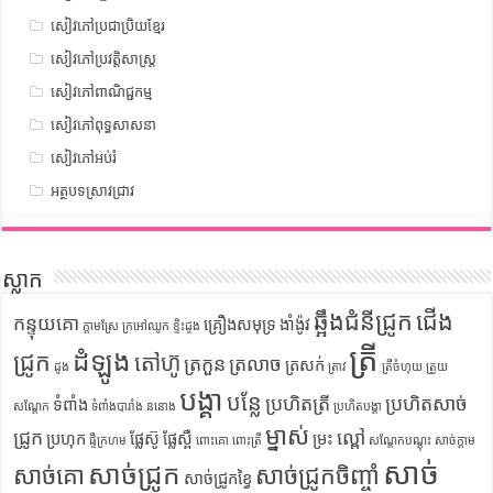
សៀវភៅប្រជាប្រិយខ្មែរ
សៀវភៅប្រវត្តិសាស្រ្ត
សៀវភៅពាណិជ្ជកម្ម
សៀវភៅពុទ្ធសាសនា
សៀវភៅអប់រំ
អត្ថបទស្រាវជ្រាវ
ស្លាក
ឆ្អឹងជំនីជ្រូក
ជើង
កន្ទុយគោ
គ្រឿងសមុទ្រ
ងាំង៉ូវ
ក្តាមស្រែ
ក្រអៅឈូក
ខ្ទិះដូង
ត្រី
ដំឡូង
ជ្រូក
តៅហ៊ូ
ត្រកួន
ត្រលាច
ត្រសក់
ដូង
ត្រាវ
ត្រីចំហុយ
ត្រួយ
បង្គា
បន្លែ
ប្រហិតត្រី
ប្រហិតសាច់
ទំពាំង
សណ្តែក
ទំពាំងបារាំង
ននោង
ប្រហិតបង្គា
ម្នាស់
ជ្រូក
ល្ពៅ
ប្រហុក
ផ្លែស៊ូ
ផ្លែស្ពឺ
ម្រះ
ផ្ទីក្រហម
ពោះគោ
ពោះត្រី
សណ្តែកបណ្តុះ
សាច់ក្តាម
សាច់
សាច់ជ្រូក
សាច់គោ
សាច់ជ្រូកចិញ្ចាំ
សាច់ជ្រូកខ្វៃ