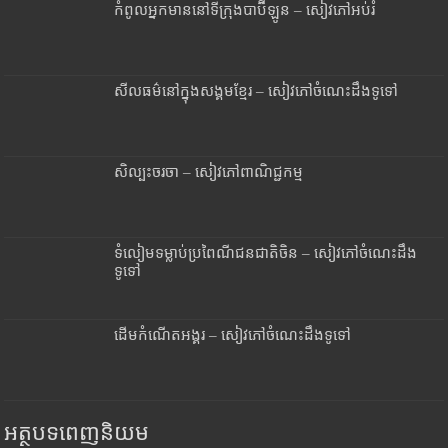
កំពូលអ្នកមាននៅទីក្រុងបាប៊ីឡូន – សៀវភៅអប់រំ
សីលធម៌នៅក្នុងសង្គមខ្មែរ – សៀវភៅចំណេះដឹងទូទៅ
សិល្បះចរចា – សៀវភៅពាណិជ្ជកម្ម
ទំលៀមទម្លាប់ប្រពៃណីជនជាតិចិន – សៀវភៅចំណេះដឹង
ទូទៅ
ដើមកំណើតអង្គរ – សៀវភៅចំណេះដឹងទូទៅ
អត្ថបទពេញនិយម