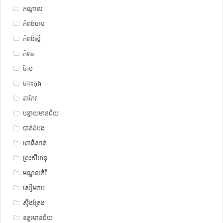
កណ្តាល
កំពង់ចាម
កំពង់ស្ពឺ
កំពត
កែប
កោះកុង
តាកែវ
បន្ទាយមានជ័យ
បាត់ដំបង
ពោធិសាត់
ព្រះសីហនុ
មណ្ឌលគីរី
សៀមរាប
ស្ទឹង​​ត្រែង
ឧត្ដរមានជ័យ