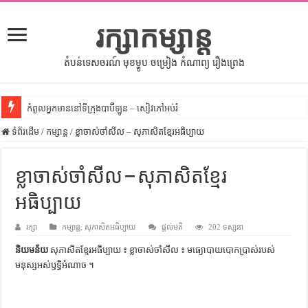
រក្សាកម្សាន្ត
តំបន់ទេសចរណ៍ មុខម្ហូប ចម្រៀង កំណាព្យ រឿងព្រេង
កំពូលអ្នកមាននៅទីក្រុងបាប៊ីឡូន – សៀវភៅអប់រំ
ទំព័រដើម
សីលធម៌នៅក្នុងសង្គមខ្មែរ – សៀវភៅចំណេះដឹងទូទៅ
/
កម្សាន្ត
/
ខ្លាចាស់ចាំសីល – សុភាសិតខ្មែរអធិប្បាយ
សិល្បះចរចា – សៀវភៅពាណិជ្ជកម្ម
ខ្លាចាស់ចាំសីល – សុភាសិតខ្មែរ
ទំលៀមទម្លាប់ប្រពៃណីជនជាតិចិន – សៀវភៅចំណេះដឹងទូទៅ
អធិប្បាយ
ដើមកំណើតអង្គរ – សៀវភៅចំណេះដឹងទូទៅ
ដើមកំណើតជនជាតិខ្មែរ – អត្ថបទស្រាវជ្រាវ
រក្សា
កម្សាន្ត
,
សុភាសិតអធិប្បាយ
ផ្តល់មតិ
202 ទស្សនា
ទំនាក់ទំនងកម្ពុជានិងចិន – សៀវភៅចំណេះដឹងទូទៅ
និយមន័យ
សុភាសិតខ្មែរអធិប្បាយ ៖ ខ្លាចាស់ចាំសីល ៖ មធ្យោបាយ​បោក​ប្រាស់​របស់​
មនុស្ស​អស់​ឫទ្ធិ​អំណាច ។
ព្រះបាទធម្មិក – សៀវភៅចំណេះដឹងទូទៅ
រដ្ឋបាល និង រដ្ឋបាលវិមជ្ឈការ – អត្ថបទស្រាវជ្រាវ