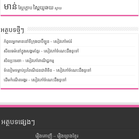
មាន់
ស្ពៃយូឆយ
ស្ពៃក្តោប
ស្វាយ
អត្ថបទថ្មីៗ
កំពូលអ្នកមាននៅទីក្រុងបាប៊ីឡូន – សៀវភៅអប់រំ
សីលធម៌នៅក្នុងសង្គមខ្មែរ – សៀវភៅចំណេះដឹងទូទៅ
សិល្បះចរចា – សៀវភៅពាណិជ្ជកម្ម
ទំលៀមទម្លាប់ប្រពៃណីជនជាតិចិន – សៀវភៅចំណេះដឹងទូទៅ
ដើមកំណើតអង្គរ – សៀវភៅចំណេះដឹងទូទៅ
អត្ថបទផ្សេងៗ
រឿងគោញី – រឿងព្រេងខ្មែរ