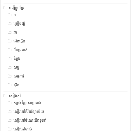
បញ្ជីម្ហូបខ្មែរ
ខ
គ្រឿងផ្សំ
ឆា
ឆ្នាំងភ្លើង
ទឹកជ្រលក់
នំគួង
សម្ល
សម្លការី
ស៊ុប
សៀវភៅ
កម្រងវិញ្ញាសាប្រលង
សៀវភៅកំរិតវិទ្យាល័យ
សៀវភៅចំណេះដឹងទូទៅ
សៀវភៅច្បាប់