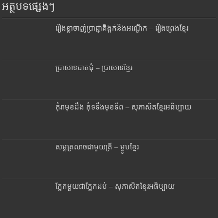
អត្ថបទផ្សេងៗ
រឿងខ្លាចាញ់ប្រាជ្ញាគីង្គក់និងអណ្តើក – រឿងព្រេងខ្មែរ
ប្រាសាទបាតជុំ – ប្រាសាទខ្មែរ
កុំរាមុខដឹង កុំទទឹងមុខទ័ព – សុភាសិតខ្មែរអធិប្បាយ
សម្លត្រលាចជាមួយត្រី – ម្ហូបខ្មែរ
ក្អែកមួយជាក្អែកដប់ – សុភាសិតខ្មែរអធិប្បាយ