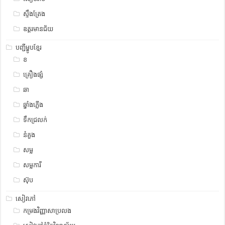
ស្ទឹង​​ត្រែង
ឧត្ដរមានជ័យ
បញ្ជីម្ហូបខ្មែរ
ខ
គ្រឿងផ្សំ
ឆា
ឆ្នាំងភ្លើង
ទឹកជ្រលក់
នំគួង
សម្ល
សម្លការី
ស៊ុប
សៀវភៅ
កម្រងវិញ្ញាសាប្រលង