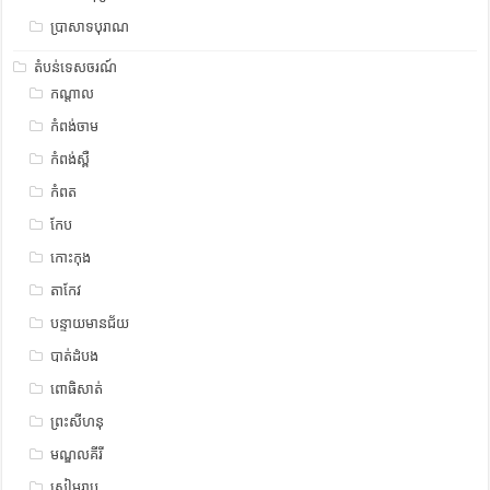
ប្រាសាទបុរាណ
តំបន់ទេសចរណ៍
កណ្តាល
កំពង់ចាម
កំពង់ស្ពឺ
កំពត
កែប
កោះកុង
តាកែវ
បន្ទាយមានជ័យ
បាត់ដំបង
ពោធិសាត់
ព្រះសីហនុ
មណ្ឌលគីរី
សៀមរាប