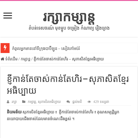
រក្សាកម្សាន្ត
តំបន់ទេសចរណ៍ មុខម្ហូប ចម្រៀង កំណាព្យ រឿងព្រេង
កំពូលអ្នកមាននៅទីក្រុងបាប៊ីឡូន – សៀវភៅអប់រំ
ទំព័រដើម
សីលធម៌នៅក្នុងសង្គមខ្មែរ – សៀវភៅចំណេះដឹងទូទៅ
/
កម្សាន្ត
/
ខ្ញីកាន់តែចាស់កាន់តែហិរ – សុភាសិតខ្មែរអធិប្បាយ
សិល្បះចរចា – សៀវភៅពាណិជ្ជកម្ម
ខ្ញីកាន់តែចាស់កាន់តែហិរ – សុភាសិតខ្មែរ
ទំលៀមទម្លាប់ប្រពៃណីជនជាតិចិន – សៀវភៅចំណេះដឹងទូទៅ
អធិប្បាយ
ដើមកំណើតអង្គរ – សៀវភៅចំណេះដឹងទូទៅ
ដើមកំណើតជនជាតិខ្មែរ – អត្ថបទស្រាវជ្រាវ
រក្សា
កម្សាន្ត
,
សុភាសិតអធិប្បាយ
ផ្តល់មតិ
429 ទស្សនា
ទំនាក់ទំនងកម្ពុជានិងចិន – សៀវភៅចំណេះដឹងទូទៅ
និយមន័យ
សុភាសិតខ្មែរអធិប្បាយ ៖ ខ្ញីកាន់តែចាស់កាន់តែហិរ ៖ គុណសម្បត្តិ​អ្នក​
នយោបាយ​ជើង​ចាស់​ដែល​មាន​ចំណេះ​ដឹង​ខ្ពស់ ។
ព្រះបាទធម្មិក – សៀវភៅចំណេះដឹងទូទៅ
រដ្ឋបាល និង រដ្ឋបាលវិមជ្ឈការ – អត្ថបទស្រាវជ្រាវ