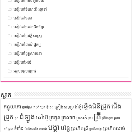
សៀវភៅកំរិតវិទ្យាល័យ
សៀវភៅចំណេះដឹងទូទៅ
សៀវភៅច្បាប់
សៀវភៅប្រជាប្រិយខ្មែរ
សៀវភៅប្រវត្តិសាស្រ្ត
សៀវភៅពាណិជ្ជកម្ម
សៀវភៅពុទ្ធសាសនា
សៀវភៅអប់រំ
អត្ថបទស្រាវជ្រាវ
ស្លាក
ឆ្អឹងជំនីជ្រូក
ជើង
កន្ទុយគោ
គ្រឿងសមុទ្រ
ងាំង៉ូវ
ក្តាមស្រែ
ក្រអៅឈូក
ខ្ទិះដូង
ត្រី
ដំឡូង
ជ្រូក
តៅហ៊ូ
ត្រកួន
ត្រលាច
ត្រសក់
ដូង
ត្រាវ
ត្រីចំហុយ
ត្រួយ
បង្គា
បន្លែ
ប្រហិតត្រី
ប្រហិតសាច់
ទំពាំង
សណ្តែក
ទំពាំងបារាំង
ននោង
ប្រហិតបង្គា