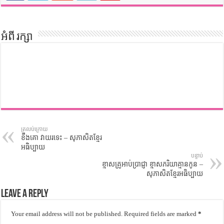
អំពី រក្សា
ត្រលប់ក្រោយ
ខឹងគោ វាយរទេះ – សុភាសិតខ្មែរ
អធិប្បាយ
បន្ទាប់
ខ្មាសគ្រូអាប់ប្រាជ្ញា ខ្មាសភរិយាគ្មានកូន –
សុភាសិតខ្មែរអធិប្បាយ
Leave a Reply
Your email address will not be published.
Required fields are marked
*