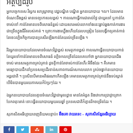
អត្ថប្បដិរូប
អ្នកបច្ចេកទេស វិស្វករ សាស្ត្រាចារ្យ វេជ្ជបណ្ឌិត បណ្ឌិត អ្នក​នយោបាយ ។ល។ ដែល​មាន​
ចំណេះ​ដឹង​ខ្ពស់ មាន​ទេព្យកោសល​ខ្ពស់ ។ កាលណា​ធ្វើការ​ជា​រាល់​ថ្ងៃ ជា​យូរ​ទៅ ឬ​កាន់​តែ​
ចាស់​ទៅ កាន់​តែ​មាន​បទពិសោធន៍​ខ្ពស់ ដោយសារ​អស់​លោក​ទាំង​នេះ​ធ្លាប់​ឆ្លង​កាត់​ការងារ​
ជាច្រើន​ក្នុង​ជីវិត​របស់​គាត់ ។ ព្រោះ​ការងារ​ហ្នឹង​ហើយ​ដែល​បង្រៀន ដែល​បង្វឹក​ឲ្យ​គាត់​កាន់​
តែ​ចេះ​ល្បិច​កិច្ចការ​បាន​ប្រសើរ​ឡើង​កាន់​តែ​យល់​ច្រើន​ឡើង ។
រីឯ​អ្នក​នយោបាយ​ដែល​មាន​ចំណេះ​វិជ្ជា​ខ្ពស់ សមត្ថភាព​ខ្ពស់ កាលណា​ធ្វើ​នយោបាយ​កាន់​
តែ​យូរ​ទៅ​កាន់​តែ​មាន​បទពិសោធន៍ ល្បិច​កល​ច្រើន​ដែល​គេ​ហៅ​ថា អ្នក​នយោបាយ​ជើង​
ចាស់ មាន​សមត្ថភាព​គ្រប់គ្រាន់ ដូច​ខ្ញី​កាន់​តែ​ចាស់​កាន់​តែ​ហឹរ អីចឹង​ដែរ ។ គឺ​គេ​មាន​
មធ្យោបាយ​ដឹកនាំ​ប្រទេស​ឲ្យ​ដើរ​ទាន់​សភាពការណ៍​សកល​លោក គ្រប់​ចង្វាក់​នយោបាយ​
អន្តរជាតិ ។ ប្រសិនបើ​មាន​អតិផរណា​កើត​ឡើង គេ​មាន​សមត្ថភាព​គ្រប់​គ្រាន់​នឹង​ទប់​ស្កាត់
បើ​មិន​បាន​មួយ​រយ​ភាគ​រយ​ក៏​ក្បែរៗ​ដែរ ។
ឯ​អ្នក​នយោបាយ​ដែល​គ្មាន​ចំណេះ​វិជ្ជា​ជា​មូលដ្ឋាន មាន​តែ​អំនួត និង​វោហារ​ប្រាជ្ញា​ព្រោក​
បែក​ពពុះ​មាត់ ទោះ​ធ្វើ​នយោបាយ​មួយ​រយ​ឆ្នាំ​ ប្រទេស​ជាតិ​ក៏​គ្មាន​រីក​ចម្រើន​ដែរ ។
សុភាសិតអធិប្បាយពេញនិយមបន្ទាប់៖
ខឹងគោ វាយរទេះ – សុភាសិតខ្មែរអធិប្បាយ