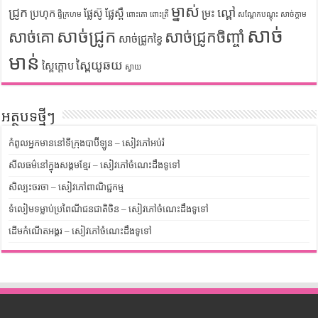
ម្នាស់
ជ្រូក
ល្ពៅ
ប្រហុក
ផ្លែស៊ូ
ផ្លែស្ពឺ
ម្រះ
ផ្ទីក្រហម
ពោះគោ
ពោះត្រី
សណ្តែកបណ្តុះ
សាច់ក្តាម
សាច់
សាច់ជ្រូក
សាច់គោ
សាច់ជ្រូកចិញ្ចាំ
សាច់ជ្រូកខ្វៃ
មាន់
ស្ពៃយូឆយ
ស្ពៃក្តោប
ស្វាយ
អត្ថបទថ្មីៗ
កំពូលអ្នកមាននៅទីក្រុងបាប៊ីឡូន – សៀវភៅអប់រំ
សីលធម៌នៅក្នុងសង្គមខ្មែរ – សៀវភៅចំណេះដឹងទូទៅ
សិល្បះចរចា – សៀវភៅពាណិជ្ជកម្ម
ទំលៀមទម្លាប់ប្រពៃណីជនជាតិចិន – សៀវភៅចំណេះដឹងទូទៅ
ដើមកំណើតអង្គរ – សៀវភៅចំណេះដឹងទូទៅ