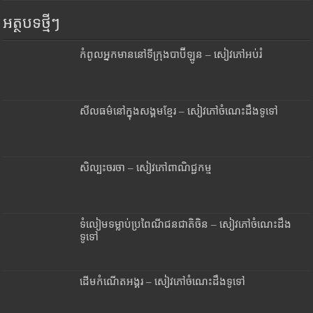
អត្ថបទថ្មីៗ
កំពូលអ្នកមាននៅទីក្រុងបាប៊ីឡូន – សៀវភៅអប់រំ
សីលធម៌នៅក្នុងសង្គមខ្មែរ – សៀវភៅចំណេះដឹងទូទៅ
សិល្បះចរចា – សៀវភៅពាណិជ្ជកម្ម
ទំលៀមទម្លាប់ប្រពៃណីជនជាតិចិន – សៀវភៅចំណេះដឹង
ទូទៅ
ដើមកំណើតអង្គរ – សៀវភៅចំណេះដឹងទូទៅ