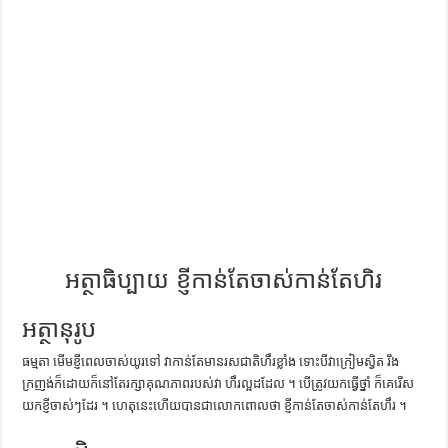
ការស្វែងយល់អំពី ល្ខោនខោល – សៀវភៅចំណេះដឹងទូទៅ
អត្ថាធិប្បាយ ខ្ញីកាន់តែចាស់កាន់តែហិរ
អត្ថានុរូប
ធម្មតា មើម​ខ្ញី​ពេល​ចាស់​យូរ​ទៅ វា​កាន់​តែ​មាន​រសជាតិ​ហឹរ​ខ្លាំង ទោះ​បី​វា​ក្រៀម​ស្វិត រឹង​
ក្រញង់​ក៏​ដោយ​ក៏​នៅ​តែ​រក្សា​គុណភាព​របស់​វា ហឹរ​ល្អ​ដដែល ។ បើ​ត្រូវ​យក​ធ្វើ​ថ្នាំ ក៏​គេ​រើស​
យក​ខ្ញី​ចាស់ៗ​ដែរ ។ ហេតុ​នេះ​ហើយ​បាន​ជា​លោក​ពោល​ថា ខ្ញី​កាន់​តែ​ចាស់​កាន់​តែ​ហឹរ ។