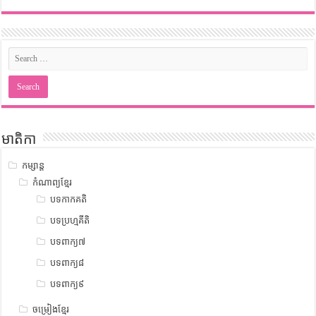
មាតិកា
កម្សាន្ត
កំណាព្យខ្មែរ
បទកាកគតិ
បទប្រហ្មគីតិ
បទពាក្យ៧
បទពាក្យ៨
បទពាក្យ៩
ចម្រៀងខ្មែរ