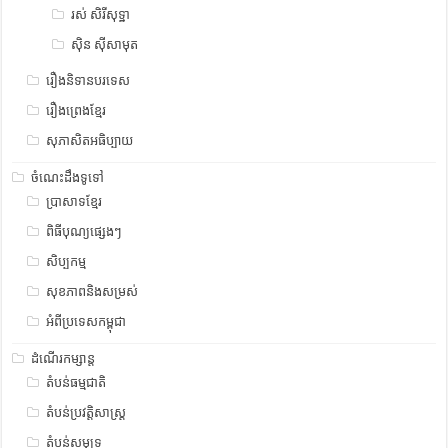
រស់ សិរីសុទ្ឋា
ស៊ិន ស៊ីសាមុត
រឿងនិទានបរទេស
រឿងព្រេងខ្មែរ
សុភាសិតអធិប្បាយ
ចំណេះដឹងទូទៅ
ប្រាសាទខ្មែរ
ពិធីបុណ្យផ្សេងៗ
សិប្បកម្ម
សុខភាពនិងសម្រស់
អំពីប្រទេសកម្ពុជា
ដំណើរកម្សាន្ត
តំបន់ធម្មជាតិ
តំបន់ប្រវត្តិសាស្រ្ត
តំបន់សមុទ្រ