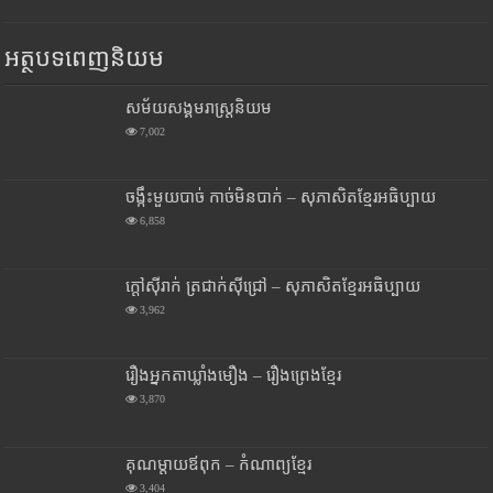
អត្ថបទពេញនិយម
សម័យសង្គមរាស្រ្តនិយម
7,002
ចង្កឹះមួយបាច់ កាច់មិនបាក់ – សុភាសិតខ្មែរអធិប្បាយ
6,858
ក្តៅស៊ីរាក់ ត្រជាក់ស៊ីជ្រៅ – សុភាសិតខ្មែរអធិប្បាយ
3,962
រឿងអ្នកតាឃ្លាំងមឿង – រឿងព្រេងខ្មែរ
3,870
គុណម្តាយឪពុក – កំណាព្យខ្មែរ
3,404