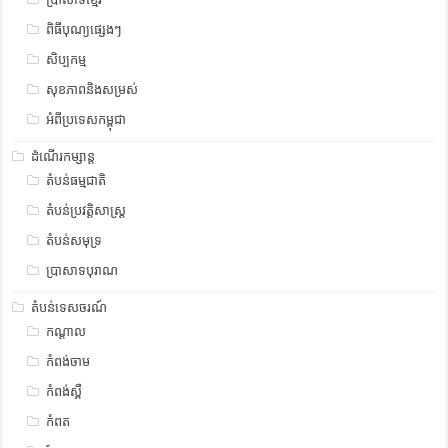
ពិធីបុណ្យផ្សេងៗ
សិប្បកម្ម
សុខភាពនិងសម្រស់
អំពីប្រទេសកម្ពុជា
ដំណើរកម្សាន្ត
តំបន់ធម្មជាតិ
តំបន់ប្រវត្តិសាស្រ្ត
តំបន់សមុទ្រ
ប្រាសាទបុរាណ
តំបន់ទេសចរណ៍
កណ្តាល
កំពង់ចាម
កំពង់ស្ពឺ
កំពត