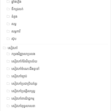
ឆ្នាំងភ្លើង
ទឹកជ្រលក់
នំគួង
សម្ល
សម្លការី
ស៊ុប
សៀវភៅ
កម្រងវិញ្ញាសាប្រលង
សៀវភៅកំរិតវិទ្យាល័យ
សៀវភៅចំណេះដឹងទូទៅ
សៀវភៅច្បាប់
សៀវភៅប្រជាប្រិយខ្មែរ
សៀវភៅប្រវត្តិសាស្រ្ត
សៀវភៅពាណិជ្ជកម្ម
សៀវភៅពុទ្ធសាសនា