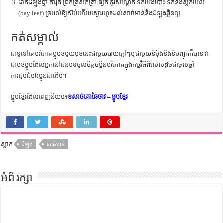
ដាក់ដំឡូងជ្វា ការ៉ុត ជ្រក់ត្រសក់ត្រាំ ផ្សិត គួរសណ្តែក ទឹកប៉េងប៉ោះ ទឹកនិងស្លឹកបេលី
(bay leaf) ច្របល់ឱ្យស៊ប់ហើយស្ងោរហូតដល់សាច់មាន់និងដំឡូងឆ្អិនល្អ
កត់សម្គាល់
ជាទូទៅគេបរិភោគម្ហូបខមួយមុខនេះជាមួយបាយក្តៅៗឬជាមួយនំប៉័ងនិងនំបញ្ចុកក៏បាន វា
ជាមុខម្ហូបដែលអ្នកនៅជនបទចូលចិត្តចម្អិនបរិភោគក្នុងកម្មវិធីពិសេសដូចជាចូលឆ្នាំ
ការជួបជុំបងប្អូនជាដើម។
ម្ហូបខ្មែរដែលពេញនិយម៖
ខសាច់គោឆៃថាវ – ម្ហូបខ្មែរ
ស្លាក
ដំឡូង
សាច់មាន់
អំពី រក្សា