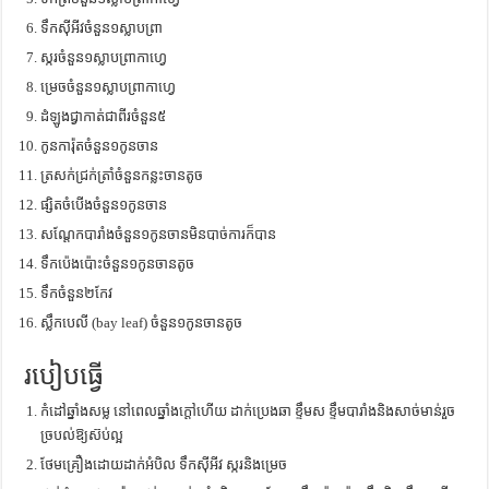
ទឹកស៊ីអីវចំនួន១ស្លាបព្រា
ស្ករចំនួន១ស្លាបព្រាកាហ្វេ
ម្រេចចំនួន១ស្លាបព្រាកាហ្វេ
ដំឡូងជ្វាកាត់ជាពីរចំនួន៥
កូនការ៉ុតចំនួន១កូនចាន
ត្រសក់ជ្រក់ត្រាំចំនួនកន្លះចានតូច
ផ្សិតចំបើងចំនួន១កូនចាន
សណ្តែកបារាំងចំនួន១កូនចានមិនបាច់ការក៏បាន
ទឹកប៉េងប៉ោះចំនួន១កូនចានតូច
ទឹកចំនួន២កែវ
ស្លឹកបេលី (bay leaf) ចំនួន១កូនចានតូច
របៀបធ្វើ
កំដៅឆ្នាំងសម្ល នៅពេលឆ្នាំងក្តៅហើយ ដាក់ប្រេងឆា ខ្ទឹមស ខ្ទឹមបារាំងនិងសាច់មាន់រួច
ច្របល់ឱ្យស៊ប់ល្អ
ថែមគ្រឿងដោយដាក់អំបិល ទឹកស៊ីអីវ ស្ករនិងម្រេច