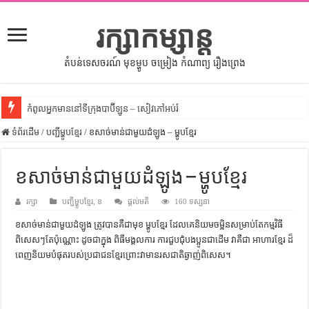
រក្សាកម្សាន្ត
តំបន់ទេសចរណ៍ មុខម្ហូប ចម្រៀង កំណាព្យ រឿងព្រេង
កំពូលអ្នកមាននៅទីក្រុងបាប៊ីឡូន – សៀវភៅអប់រំ
ទំព័រដើម
សីលធម៌នៅក្នុងសង្គមខ្មែរ – សៀវភៅចំណេះដឹងទូទៅ
/
បញ្ជីម្ហូបខ្មែរ
/
ខសាច់មាន់ជាមួយដំឡូង – ម្ហូបខ្មែរ
សិល្បះចរចា – សៀវភៅពាណិជ្ជកម្ម
ខសាច់មាន់ជាមួយដំឡូង – ម្ហូបខ្មែរ
ទំលៀមទម្លាប់ប្រពៃណីជនជាតិចិន – សៀវភៅចំណេះដឹងទូទៅ
រក្សា
ដើមកំណើតអង្គរ – សៀវភៅចំណេះដឹងទូទៅ
បញ្ជីម្ហូបខ្មែរ
,
ខ
ផ្តល់មតិ
160 ទស្សនា
ខសាច់មាន់ជាមួយដំឡូង ត្រូវបានគឺជាមុខ ម្ហូបខ្មែរ ដែលគេនិយមចម្អិនសម្រាប់តែកម្មវិធី
ដើមកំណើតជនជាតិខ្មែរ – អត្ថបទស្រាវជ្រាវ
ពិសេសៗតែប៉ុណ្ណោះ ដូចជាក្នុង ពិធីមង្គលការ ការជួបជុំបងប្អូនជាដើម វាគឺជា អាហារខ្មែរ ដ៏
ទំនាក់ទំនងកម្ពុជានិងចិន – សៀវភៅចំណេះដឹងទូទៅ
ពេញនិយមបំផុតរបស់ប្រជាជនខ្មែរព្រោះវាមានរសជាតិឆ្ងាញ់ពិសេស។
ព្រះបាទធម្មិក – សៀវភៅចំណេះដឹងទូទៅ
រដ្ឋបាល និង រដ្ឋបាលវិមជ្ឈការ – អត្ថបទស្រាវជ្រាវ