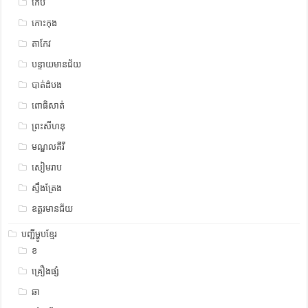
កែប
កោះកុង
តាកែវ
បន្ទាយមានជ័យ
បាត់ដំបង
ពោធិសាត់
ព្រះសីហនុ
មណ្ឌលគីរី
សៀមរាប
ស្ទឹង​​ត្រែង
ឧត្ដរមានជ័យ
បញ្ជីម្ហូបខ្មែរ
ខ
គ្រឿងផ្សំ
ឆា