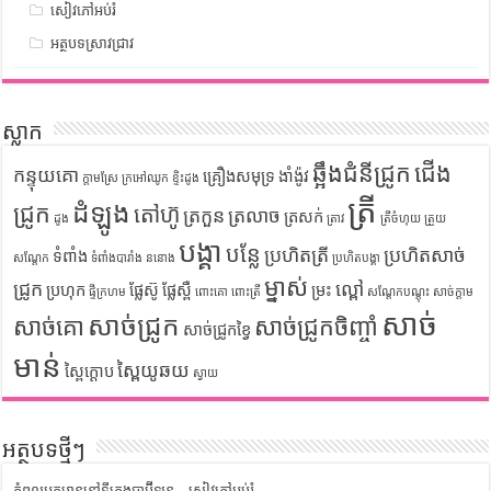
សៀវភៅអប់រំ
អត្ថបទស្រាវជ្រាវ
ស្លាក
ឆ្អឹងជំនីជ្រូក
ជើង
កន្ទុយគោ
គ្រឿងសមុទ្រ
ងាំង៉ូវ
ក្តាមស្រែ
ក្រអៅឈូក
ខ្ទិះដូង
ត្រី
ដំឡូង
ជ្រូក
តៅហ៊ូ
ត្រកួន
ត្រលាច
ត្រសក់
ដូង
ត្រាវ
ត្រីចំហុយ
ត្រួយ
បង្គា
បន្លែ
ប្រហិតត្រី
ប្រហិតសាច់
ទំពាំង
សណ្តែក
ទំពាំងបារាំង
ននោង
ប្រហិតបង្គា
ម្នាស់
ជ្រូក
ល្ពៅ
ប្រហុក
ផ្លែស៊ូ
ផ្លែស្ពឺ
ម្រះ
ផ្ទីក្រហម
ពោះគោ
ពោះត្រី
សណ្តែកបណ្តុះ
សាច់ក្តាម
សាច់
សាច់ជ្រូក
សាច់គោ
សាច់ជ្រូកចិញ្ចាំ
សាច់ជ្រូកខ្វៃ
មាន់
ស្ពៃយូឆយ
ស្ពៃក្តោប
ស្វាយ
អត្ថបទថ្មីៗ
កំពូលអ្នកមាននៅទីក្រុងបាប៊ីឡូន – សៀវភៅអប់រំ