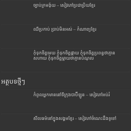
ច្បាប់ក្រមង៉ុយ – សៀវភៅប្រជាប្រិយខ្មែរ
ឈឺប្រកាប់ ប្រាប់មិនអស់ – កំណាព្យខ្មែរ
កុំទុកចិត្តមេឃ កុំទុកចិត្តផ្កាយ កុំទុកចិត្តប្រពន្ធថាគ្មាន
សហាយ កុំទុកចិត្តម្តាយថាគ្មានបំណុល
អត្ថបទថ្មីៗ
កំពូលអ្នកមាននៅទីក្រុងបាប៊ីឡូន – សៀវភៅអប់រំ
សីលធម៌នៅក្នុងសង្គមខ្មែរ – សៀវភៅចំណេះដឹងទូទៅ