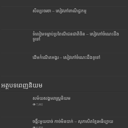
សិល្បះចរចា – សៀវភៅពាណិជ្ជកម្ម
ទំលៀមទម្លាប់ប្រពៃណីជនជាតិចិន – សៀវភៅចំណេះដឹង
ទូទៅ
ដើមកំណើតអង្គរ – សៀវភៅចំណេះដឹងទូទៅ
អត្ថបទពេញនិយម
សម័យសង្គមរាស្រ្តនិយម
7,002
ចង្កឹះមួយបាច់ កាច់មិនបាក់ – សុភាសិតខ្មែរអធិប្បាយ
6,858