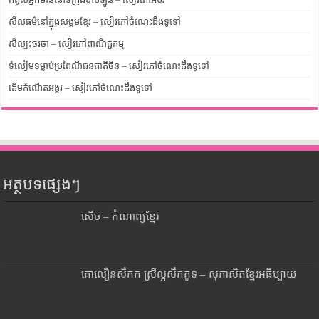
សីលធម៌នៅក្នុងសង្គមខ្មែរ – សៀវភៅចំណេះដឹងទូទៅ
សិល្បះចរចា – សៀវភៅពាណិជ្ជកម្ម
ទំលៀមទម្លាប់ប្រពៃណីជនជាតិចិន – សៀវភៅចំណេះដឹងទូទៅ
ដើមកំណើតអង្គរ – សៀវភៅចំណេះដឹងទូទៅ
អត្ថបទផ្សេងៗ
សើច – កំណាព្យខ្មែរ
គោលឿនសឹកក ស្រីល្អសឹកគូទ – សុភាសិតខ្មែរអធិប្បាយ