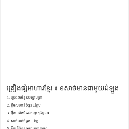
ការស្វែងយល់អំពី ល្ខោនខោល – សៀវភៅចំណេះដឹងទូទៅ
គ្រឿងផ្សំអាហារខ្មែរ ៖ ខសាច់មាន់ជាមួយដំឡូង
ប្រេងឆាចំនួន២ស្លាបព្រា
ខ្ទឹមសហាន់ចំនួន៤ក្លែប
ខ្ទឹមបារាំងចិតជាបន្ទះៗចំនួន១
សាច់មាន់ចំនួន 1 kg
ទឹកត្រីចំនួន១ស្លាបព្រាកាហ្វេ