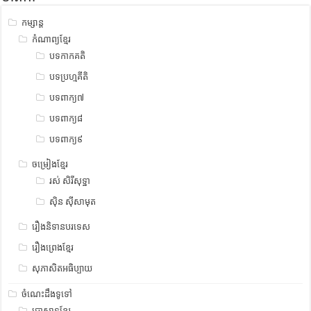
កម្សាន្ត
កំណាព្យខ្មែរ
បទកាកគតិ
បទប្រហ្មគីតិ
បទពាក្យ៧
បទពាក្យ៨
បទពាក្យ៩
ចម្រៀងខ្មែរ
រស់ សិរីសុទ្ឋា
ស៊ិន ស៊ីសាមុត
រឿងនិទានបរទេស
រឿងព្រេងខ្មែរ
សុភាសិតអធិប្បាយ
ចំណេះដឹងទូទៅ
ប្រាសាទខ្មែរ