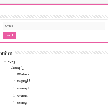
មាតិកា
កម្សាន្ត
កំណាព្យខ្មែរ
បទកាកគតិ
បទប្រហ្មគីតិ
បទពាក្យ៧
បទពាក្យ៨
បទពាក្យ៩