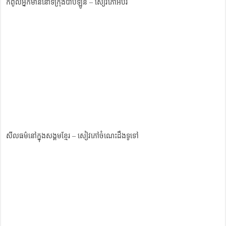
កំពូលអ្នកមាននៅទីក្រុងបាប៊ីឡូន – សៀវភៅអប់រំ
សីលធម៌នៅក្នុងសង្គមខ្មែរ – សៀវភៅចំណេះដឹងទូទៅ