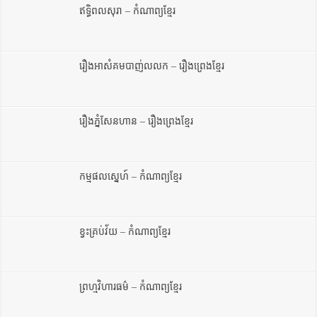
ឥទ្ធិពលសុរា – កំណាព្យខ្មែរ
រឿងអាសំគមបាញ់លលក – រឿងព្រេងខ្មែរ
រឿងភ្នំសែនហាន – រឿងព្រេងខ្មែរ
កម្មផលស្នេហ៍ – កំណាព្យខ្មែរ
ខ្វះគ្រប់វ័យ – កំណាព្យខ្មែរ
ព្រហ្មវិហារធម៌ – កំណាព្យខ្មែរ