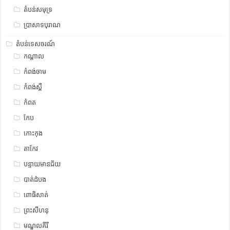
តំបន់សមុទ្រ
ប្រាសាទបុរាណ
តំបន់ទេសចរណ៍
កណ្តាល
កំពង់ចាម
កំពង់ស្ពឺ
កំពត
កែប
កោះកុង
តាកែវ
បន្ទាយមានជ័យ
បាត់ដំបង
ពោធិសាត់
ព្រះសីហនុ
មណ្ឌលគីរី