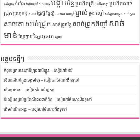
បង្គា
បន្លែ
ប្រហិតត្រី
ប្រហិតសាច់
ទំពាំង
សណ្តែក
ទំពាំងបារាំង
ននោង
ប្រហិតបង្គា
ម្នាស់
ជ្រូក
ល្ពៅ
ប្រហុក
ផ្លែស៊ូ
ផ្លែស្ពឺ
ម្រះ
ផ្ទីក្រហម
ពោះគោ
ពោះត្រី
សណ្តែកបណ្តុះ
សាច់ក្តាម
សាច់
សាច់ជ្រូក
សាច់គោ
សាច់ជ្រូកចិញ្ចាំ
សាច់ជ្រូកខ្វៃ
មាន់
ស្ពៃយូឆយ
ស្ពៃក្តោប
ស្វាយ
អត្ថបទថ្មីៗ
កំពូលអ្នកមាននៅទីក្រុងបាប៊ីឡូន – សៀវភៅអប់រំ
សីលធម៌នៅក្នុងសង្គមខ្មែរ – សៀវភៅចំណេះដឹងទូទៅ
សិល្បះចរចា – សៀវភៅពាណិជ្ជកម្ម
ទំលៀមទម្លាប់ប្រពៃណីជនជាតិចិន – សៀវភៅចំណេះដឹងទូទៅ
ដើមកំណើតអង្គរ – សៀវភៅចំណេះដឹងទូទៅ