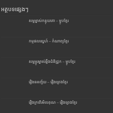
អត្ថបទផ្សេងៗ
សម្លម្នាស់កន្ទុយគោ – ម្ហូបខ្មែរ
កម្មផលស្នេហ៍ – កំណាព្យខ្មែរ
សម្លម្ជូរម្នាស់ឆ្អឹងជំនីជ្រូក – ម្ហូបខ្មែរ
រឿងធនញ្ជ័យ – រឿងព្រេងខ្មែរ
រឿងក្រពើរមិលគុណ – រឿងព្រេងខ្មែរ