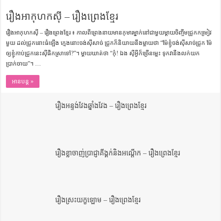
ការស្វែងយល់អំពី ល្ខោនខោល – សៀវភៅចំណេះដឹងទូទៅ
រឿងអាកុហកស៊ី – រឿងព្រេងខ្មែរ
រឿងអាកុហកស៊ី – រឿងព្រេងខ្មែរ ៖ កាលពីព្រេងនាយមានកុមារម្នាក់នៅជាមួយម្តាយចិញ្ចឹមជ្រូកកមៀ្រវ
មួយ ដល់ជ្រូកនោះធំឡើង កេ្មងនោះចង់ស៊ីសាច់ ជ្រូកក៏និយាយនឹងម្តាយថា “ម៉ែខ្ញុំចង់ស៊ីសាច់ជ្រូក ម៉ែ
ឲ្យខ្ញុំកាប់ជ្រូកនេះស៊ីផឹកស្រាទៅ?”។ ម្តាយឃាត់ថា “កុំ! ឯង ស៊ីអ្វីក៏ច្រើនមេ្លះ ទុកវានឹងលក់យក
ប្រាក់ចាយ”។ …
អានបន្ត »
រឿងអន្ទង់វែងឆ្នាំងវែង – រឿងព្រេងខ្មែរ
រឿងខ្លាចាញ់ប្រាជ្ញាគីង្គក់និងអណ្តើក – រឿងព្រេងខ្មែរ
រឿងស្រះយក្ខឡោម – រឿងព្រេងខ្មែរ