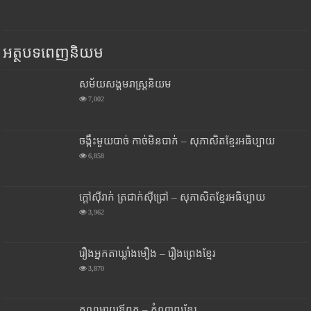
អត្ថបទពេញនិយម
សម័យសង្គមរាស្រ្តនិយម
7,002
ចង្កឹះមួយបាច់ កាច់មិនបាក់ – សុភាសិតខ្មែរអធិប្បាយ
6,858
ក្តៅស៊ីរាក់ ត្រជាក់ស៊ីជ្រៅ – សុភាសិតខ្មែរអធិប្បាយ
3,962
រឿងអ្នកតាឃ្លាំងមឿង – រឿងព្រេងខ្មែរ
3,870
គុណម្តាយឪពុក – កំណាព្យខ្មែរ