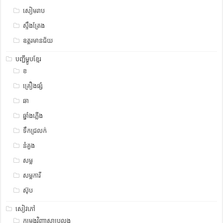
សៀមរាប
ស្ទឹង​​ត្រែង
ឧត្ដរមានជ័យ
បញ្ជីម្ហូបខ្មែរ
ខ
គ្រឿងផ្សំ
ឆា
ឆ្នាំងភ្លើង
ទឹកជ្រលក់
នំគួង
សម្ល
សម្លការី
ស៊ុប
សៀវភៅ
កម្រងវិញ្ញាសាប្រលង