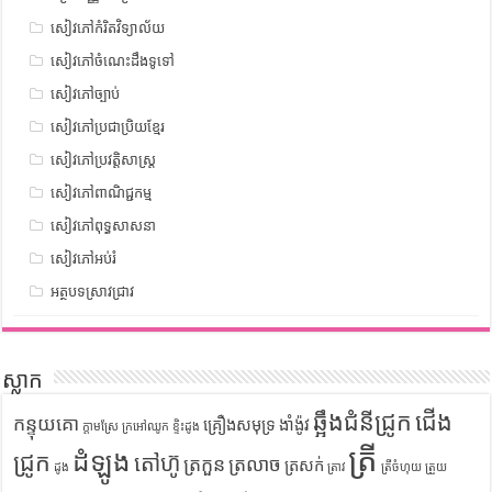
សៀវភៅកំរិតវិទ្យាល័យ
សៀវភៅចំណេះដឹងទូទៅ
សៀវភៅច្បាប់
សៀវភៅប្រជាប្រិយខ្មែរ
សៀវភៅប្រវត្តិសាស្រ្ត
សៀវភៅពាណិជ្ជកម្ម
សៀវភៅពុទ្ធសាសនា
សៀវភៅអប់រំ
អត្ថបទស្រាវជ្រាវ
ស្លាក
ឆ្អឹងជំនីជ្រូក
ជើង
កន្ទុយគោ
គ្រឿងសមុទ្រ
ងាំង៉ូវ
ក្តាមស្រែ
ក្រអៅឈូក
ខ្ទិះដូង
ត្រី
ដំឡូង
ជ្រូក
តៅហ៊ូ
ត្រកួន
ត្រលាច
ត្រសក់
ដូង
ត្រាវ
ត្រីចំហុយ
ត្រួយ