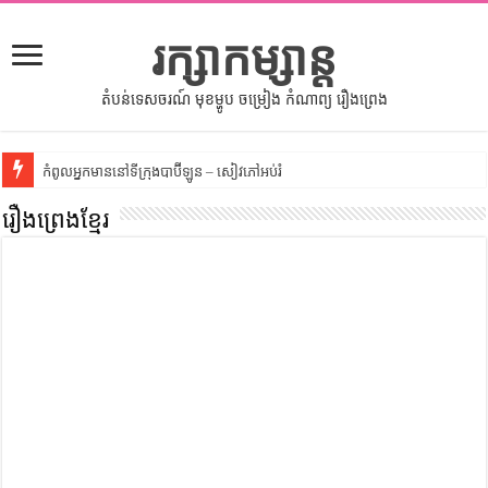
រក្សាកម្សាន្ត
តំបន់ទេសចរណ៍ មុខម្ហូប ចម្រៀង កំណាព្យ រឿងព្រេង
កំពូលអ្នកមាននៅទីក្រុងបាប៊ីឡូន – សៀវភៅអប់រំ
សីលធម៌នៅក្នុងសង្គមខ្មែរ – សៀវភៅចំណេះដឹងទូទៅ
រឿងព្រេងខ្មែរ
សិល្បះចរចា – សៀវភៅពាណិជ្ជកម្ម
ទំលៀមទម្លាប់ប្រពៃណីជនជាតិចិន – សៀវភៅចំណេះដឹងទូទៅ
ដើមកំណើតអង្គរ – សៀវភៅចំណេះដឹងទូទៅ
ដើមកំណើតជនជាតិខ្មែរ – អត្ថបទស្រាវជ្រាវ
ទំនាក់ទំនងកម្ពុជានិងចិន – សៀវភៅចំណេះដឹងទូទៅ
ព្រះបាទធម្មិក – សៀវភៅចំណេះដឹងទូទៅ
រដ្ឋបាល និង រដ្ឋបាលវិមជ្ឈការ – អត្ថបទស្រាវជ្រាវ