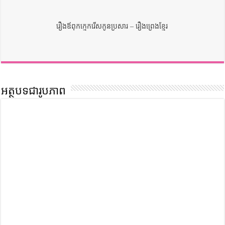
រឿងឪពុកក្មេករើសកូនប្រសារ – រឿងព្រេងខ្មែរ
អត្ថបទជារូបភាព