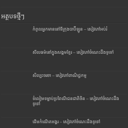
អត្ថបទថ្មីៗ
កំពូលអ្នកមាននៅទីក្រុងបាប៊ីឡូន – សៀវភៅអប់រំ
សីលធម៌នៅក្នុងសង្គមខ្មែរ – សៀវភៅចំណេះដឹងទូទៅ
សិល្បះចរចា – សៀវភៅពាណិជ្ជកម្ម
ទំលៀមទម្លាប់ប្រពៃណីជនជាតិចិន – សៀវភៅចំណេះដឹង
ទូទៅ
ដើមកំណើតអង្គរ – សៀវភៅចំណេះដឹងទូទៅ