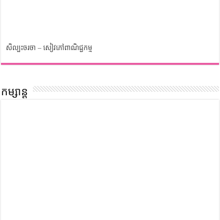
សិល្បះចរចា – សៀវភៅពាណិជ្ជកម្ម
កម្សាន្ត