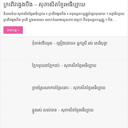
ក្រពើវង្វេងបឹង – សុភាសិតខ្មែរអធិប្បាយ
និយមន័យ សុភាសិតខ្មែរអធិប្បាយ ៖ ក្រពើវង្វេងបឹង ៖ មនុស្ស​អកត្តញ្ញូ​បំភ្លេច​គុណ​គេ ។ អត្ថាធិប្បាយ
ក្រពើវង្វេងបឹង ក្រពើ ក្នុង​ពេល​នេះ លោក​តំណាង​ឲ្យ​សភាវៈ​អាក្រក់ គឺ​មនុស្ស​អកត្តញ្ញូ ។ បឹង …
អានបន្ត »
កុំទាន់ថើបអូន – ច្រៀងដោយ៖ អ្នកស្រី រស់ សេរីសុទ្ធា
ក្អែកមួយជាក្អែកដប់ – សុភាសិតខ្មែរអធិប្បាយ
ក្តាមស្រែណាកាត់ស្រែនោះ – សុភាសិតខ្មែរអធិប្បាយ
ខ្លួនរស់ របស់បាន – សុភាសិតខ្មែរអធិប្បាយ