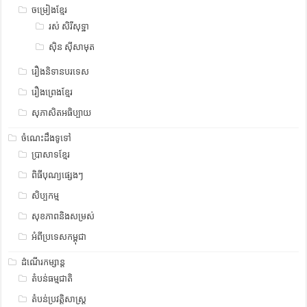
ចម្រៀងខ្មែរ
រស់ សិរីសុទ្ឋា
ស៊ិន ស៊ីសាមុត
រឿងនិទានបរទេស
រឿងព្រេងខ្មែរ
សុភាសិតអធិប្បាយ
ចំណេះដឹងទូទៅ
ប្រាសាទខ្មែរ
ពិធីបុណ្យផ្សេងៗ
សិប្បកម្ម
សុខភាពនិងសម្រស់
អំពីប្រទេសកម្ពុជា
ដំណើរកម្សាន្ត
តំបន់ធម្មជាតិ
តំបន់ប្រវត្តិសាស្រ្ត