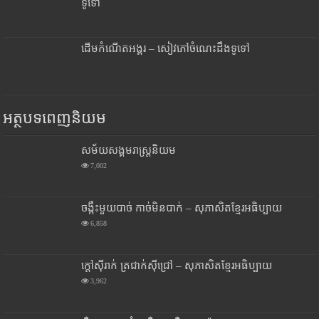
ទូទៅ
ដើមកំណើតអង្គរ – សៀវភៅចំណេះដឹងទូទៅ
អត្ថបទពេញនិយម
សម័យសង្គមរាស្រ្តនិយម
7,002
ចង្កឹះមួយបាច់ កាច់មិនបាក់ – សុភាសិតខ្មែរអធិប្បាយ
6,858
ក្តៅស៊ីរាក់ ត្រជាក់ស៊ីជ្រៅ – សុភាសិតខ្មែរអធិប្បាយ
3,962