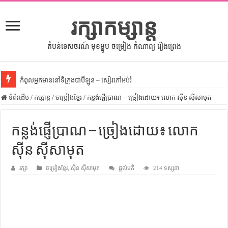
រក្សាកម្សាន្ត
តំបន់ទេសចរណ៍ មុខម្ហូប ចម្រៀង កំណាព្យ រឿងព្រេង
កំពូលអ្នកមាននៅទីក្រុងបាប៊ីឡូន – សៀវភៅអប់រំ
ទំព័រដើម
សីលធម៌នៅក្នុងសង្គមខ្មែរ – សៀវភៅចំណេះដឹងទូទៅ
/
កម្សាន្ត
/
ចម្រៀងខ្មែរ
/
កន្លង់ផ្ញើប្រាណ – ច្រៀងដោយ៖ លោក ស៊ីន ស៊ីសាមុត
សិល្បះចរចា – សៀវភៅពាណិជ្ជកម្ម
កន្លង់ផ្ញើប្រាណ – ច្រៀងដោយ៖ លោក
ទំលៀមទម្លាប់ប្រពៃណីជនជាតិចិន – សៀវភៅចំណេះដឹងទូទៅ
ស៊ីន ស៊ីសាមុត
ដើមកំណើតអង្គរ – សៀវភៅចំណេះដឹងទូទៅ
ដើមកំណើតជនជាតិខ្មែរ – អត្ថបទស្រាវជ្រាវ
រក្សា
ចម្រៀងខ្មែរ
,
ស៊ិន ស៊ីសាមុត
ផ្តល់មតិ
214 ទស្សនា
ទំនាក់ទំនងកម្ពុជានិងចិន – សៀវភៅចំណេះដឹងទូទៅ
ព្រះបាទធម្មិក – សៀវភៅចំណេះដឹងទូទៅ
រដ្ឋបាល និង រដ្ឋបាលវិមជ្ឈការ – អត្ថបទស្រាវជ្រាវ