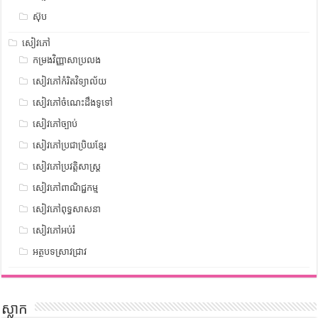
ស៊ុប
សៀវភៅ
កម្រងវិញ្ញាសាប្រលង
សៀវភៅកំរិតវិទ្យាល័យ
សៀវភៅចំណេះដឹងទូទៅ
សៀវភៅច្បាប់
សៀវភៅប្រជាប្រិយខ្មែរ
សៀវភៅប្រវត្តិសាស្រ្ត
សៀវភៅពាណិជ្ជកម្ម
សៀវភៅពុទ្ធសាសនា
សៀវភៅអប់រំ
អត្ថបទស្រាវជ្រាវ
ស្លាក