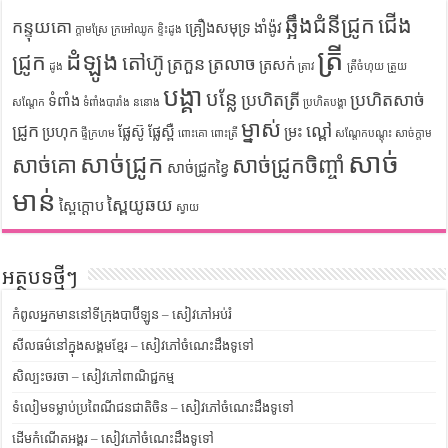
ឆ្អឹងជំនីជ្រូក
ជើង
កន្ទុយគោ
គ្រឿងសមុទ្រ
ងាំង៉ូវ
ក្តាមស្រែ
ក្រអៅឈូក
ខ្ទិះដូង
ត្រី
ដំឡូង
ជ្រូក
តៅហ៊ូ
ត្រកួន
ត្រលាច
ត្រសក់
ដូង
ត្រាវ
ត្រីចំហុយ
ត្រួយ
បង្គា
បន្លែ
ប្រហិតត្រី
ប្រហិតសាច់
ទំពាំង
សណ្តែក
ទំពាំងបារាំង
ននោង
ប្រហិតបង្គា
ម្នាស់
ជ្រូក
ល្ពៅ
ប្រហុក
ផ្លែស៊ូ
ផ្លែស្ពឺ
ម្រះ
ផ្ទីក្រហម
ពោះគោ
ពោះត្រី
សណ្តែកបណ្តុះ
សាច់ក្តាម
សាច់
សាច់ជ្រូក
សាច់គោ
សាច់ជ្រូកចិញ្ចាំ
សាច់ជ្រូកខ្វៃ
មាន់
ស្ពៃយូឆយ
ស្ពៃក្តោប
ស្វាយ
អត្ថបទថ្មីៗ
កំពូលអ្នកមាននៅទីក្រុងបាប៊ីឡូន – សៀវភៅអប់រំ
សីលធម៌នៅក្នុងសង្គមខ្មែរ – សៀវភៅចំណេះដឹងទូទៅ
សិល្បះចរចា – សៀវភៅពាណិជ្ជកម្ម
ទំលៀមទម្លាប់ប្រពៃណីជនជាតិចិន – សៀវភៅចំណេះដឹងទូទៅ
ដើមកំណើតអង្គរ – សៀវភៅចំណេះដឹងទូទៅ