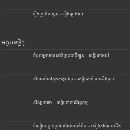
រឿងគ្រូមើលស្កន់ – រឿងព្រេងខ្មែរ
អត្ថបទថ្មីៗ
កំពូលអ្នកមាននៅទីក្រុងបាប៊ីឡូន – សៀវភៅអប់រំ
សីលធម៌នៅក្នុងសង្គមខ្មែរ – សៀវភៅចំណេះដឹងទូទៅ
សិល្បះចរចា – សៀវភៅពាណិជ្ជកម្ម
ទំលៀមទម្លាប់ប្រពៃណីជនជាតិចិន – សៀវភៅចំណេះដឹង