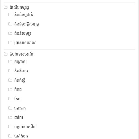
ដំណើរកម្សាន្ត
តំបន់ធម្មជាតិ
តំបន់ប្រវត្តិសាស្រ្ត
តំបន់សមុទ្រ
ប្រាសាទបុរាណ
តំបន់ទេសចរណ៍
កណ្តាល
កំពង់ចាម
កំពង់ស្ពឺ
កំពត
កែប
កោះកុង
តាកែវ
បន្ទាយមានជ័យ
បាត់ដំបង