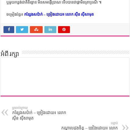
ឬមួយកន្លង់ជាតិតិរច្ឆាន មិនសមផ្ញើប្រាណ ទើបបានជាផ្កាមិនត្រាប្រណី ៕
ចម្រៀងខ្មែរ៖
កន្សែងសប៉ាក់ – ច្រៀងដោយ៖ លោក ស៊ីន ស៊ីសាមុត
អំពី រក្សា
ត្រលប់ក្រោយ
កន្សែងសប៉ាក់ – ច្រៀងដោយ៖ លោក
ស៊ីន ស៊ីសាមុត
បន្ទាប់
កណ្ដាលដួងចិត្ត – ច្រៀងដោយ៖ លោក