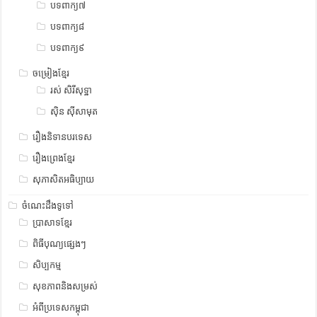
បទពាក្យ៧
បទពាក្យ៨
បទពាក្យ៩
ចម្រៀងខ្មែរ
រស់ សិរីសុទ្ឋា
ស៊ិន ស៊ីសាមុត
រឿងនិទានបរទេស
រឿងព្រេងខ្មែរ
សុភាសិតអធិប្បាយ
ចំណេះដឹងទូទៅ
ប្រាសាទខ្មែរ
ពិធីបុណ្យផ្សេងៗ
សិប្បកម្ម
សុខភាពនិងសម្រស់
អំពីប្រទេសកម្ពុជា