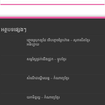
អត្ថបទផ្សេងៗ
ខ្មោចស្រុកឲ្យដៃ ទើបខ្មោចព្រៃហ៊ាន – សុភាសិតខ្មែរ
អធិប្បាយ
សម្លស្ពៃជ្រក់ជើងជ្រូក – ម្ហូបខ្មែរ
សំណើជណ្តើរយន្ត – កំណាព្យខ្មែរ
យកមិត្តល្អ – កំណាព្យខ្មែរ