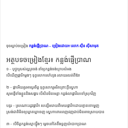
ការស្វែងយល់អំពី ល្ខោនខោល – សៀវភៅចំណេះដឹងទូទៅ
ចុចស្តាប់ចម្រៀង
កន្លង់ផ្ញើប្រាណ – ច្រៀងដោយ៖ លោក ស៊ីន ស៊ីសាមុត
អត្ថបទចម្រៀងខ្មែរ៖ កន្លង់ផ្ញើប្រាណ
១ – បុប្ផាស្រស់ល្អត្រចង់ នាំឲ្យកន្លង់ចង់ក្រេបលំអង
បើឃើញផ្ការីកម្ដងៗ ទុក្ខសោកសៅហ្មង រលាយរលត់ពីឱរា
២ – ផ្កាអើយគួរអាសូរចិត្ត ទុក្ខសោករួមរឹតព្រោះក្ដីស្នេហា
សូមផ្ញើទាំងខ្លួននិងសង្ខារ បើសិនមិនមេត្តា កន្លង់លាផ្កាវិលទៅស្រុកវិញ
បន្ទរ – ស្រណោះរដូវផ្ការីក សន្សើមរោយពីមេឃផ្ការីកដោយគ្មានទោម្នេញ
ស្រង់ជាតិមិនឲ្យឃ្លាតឃ្លាចេញ ស្នេហាពោរពេញវេញជាប់មិនអាចស្រាយបាន
៣ – បើចិត្តកន្លង់ស្មោះម្ល៉ឹងៗ ម្ដេចនៅតែខឹងទួញយំបោកប្រាណ