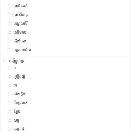
ពោធិសាត់
ព្រះសីហនុ
មណ្ឌលគីរី
សៀមរាប
ស្ទឹង​​ត្រែង
ឧត្ដរមានជ័យ
បញ្ជីម្ហូបខ្មែរ
ខ
គ្រឿងផ្សំ
ឆា
ឆ្នាំងភ្លើង
ទឹកជ្រលក់
នំគួង
សម្ល
សម្លការី