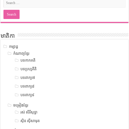
មាតិកា
កម្សាន្ត
កំណាព្យខ្មែរ
បទកាកគតិ
បទប្រហ្មគីតិ
បទពាក្យ៧
បទពាក្យ៨
បទពាក្យ៩
ចម្រៀងខ្មែរ
រស់ សិរីសុទ្ឋា
ស៊ិន ស៊ីសាមុត