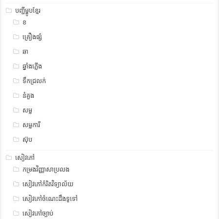
បញ្ជីម្ហូបខ្មែរ
ខ
គ្រឿងផ្សំ
ឆា
ឆ្នាំងភ្លើង
ទឹកជ្រលក់
នំគួង
សម្ល
សម្លការី
ស៊ុប
សៀវភៅ
កម្រងវិញ្ញាសាប្រលង
សៀវភៅកំរិតវិទ្យាល័យ
សៀវភៅចំណេះដឹងទូទៅ
សៀវភៅច្បាប់