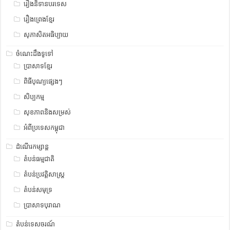
រឿងនិទានបរទេស
រឿងព្រេងខ្មែរ
សុភាសិតអធិប្បាយ
ចំណេះដឹងទូទៅ
ប្រាសាទខ្មែរ
ពិធីបុណ្យផ្សេងៗ
សិប្បកម្ម
សុខភាពនិងសម្រស់
អំពីប្រទេសកម្ពុជា
ដំណើរកម្សាន្ត
តំបន់ធម្មជាតិ
តំបន់ប្រវត្តិសាស្រ្ត
តំបន់សមុទ្រ
ប្រាសាទបុរាណ
តំបន់ទេសចរណ៍