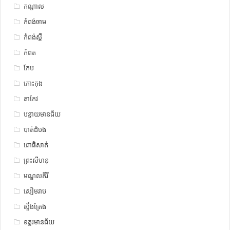
កណ្តាល
កំពង់ចាម
កំពង់ស្ពឺ
កំពត
កែប
កោះកុង
តាកែវ
បន្ទាយមានជ័យ
បាត់ដំបង
ពោធិសាត់
ព្រះសីហនុ
មណ្ឌលគីរី
សៀមរាប
ស្ទឹង​​ត្រែង
ឧត្ដរមានជ័យ