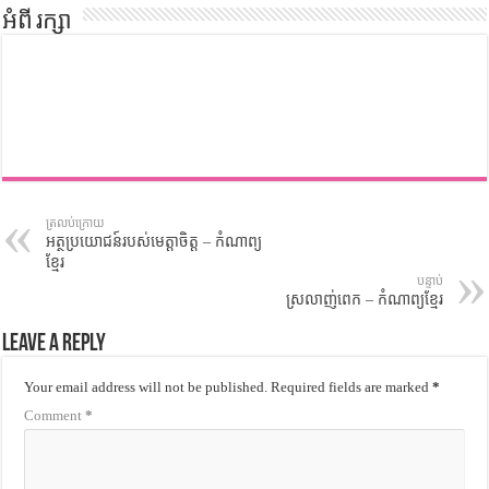
អំពី រក្សា
ត្រលប់ក្រោយ
អត្ថប្រយោជន៍របស់មេត្តាចិត្ត – កំណាព្យ
ខ្មែរ
បន្ទាប់
ស្រលាញ់ពេក – កំណាព្យខ្មែរ
Leave a Reply
Your email address will not be published.
Required fields are marked
*
Comment
*