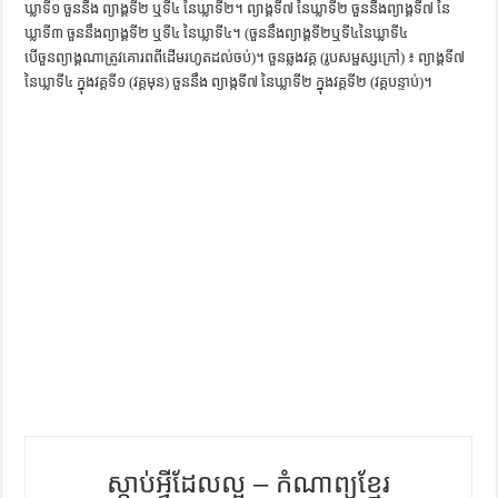
ឃ្លាទី១ ចួននឹង ព្យាង្គទី២ ឬទី៤ នៃឃ្លាទី២។ ព្យាង្គទី៧ នៃឃ្លាទី២ ចួននឹងព្យាង្គទី៧ នៃ
ការស្វែងយល់អំពី ល្ខោនខោល – សៀវភៅចំណេះដឹងទូទៅ
ឃ្លាទី៣ ចួននឹងព្យាង្គទី២ ឬទី៤ នៃឃ្លាទី៤។ (ចួននឹងព្យាង្គទី២ឬទី៤នៃឃ្លាទី៤
បើចួនព្យាង្គណាត្រូវគោរពពីដើមរហូតដល់ចប់)។ ចួនឆ្លងវគ្គ (រូបសម្ផស្សក្រៅ) ៖ ព្យាង្គទី៧
នៃឃ្លាទី៤ ក្នុងវគ្គទី១ (វគ្គមុន) ចួននឹង ព្យាង្កទី៧ នៃឃ្លាទី២ ក្នុងវគ្គទី២ (វគ្គបន្ទាប់)។
ស្តាប់អ្វីដែលល្អ – កំណាព្យខ្មែរ