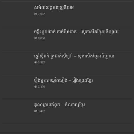
សម័យសង្គមរាស្រ្តនិយម
7,002
ចង្កឹះមួយបាច់ កាច់មិនបាក់ – សុភាសិតខ្មែរអធិប្បាយ
6,858
ក្តៅស៊ីរាក់ ត្រជាក់ស៊ីជ្រៅ – សុភាសិតខ្មែរអធិប្បាយ
3,962
រឿងអ្នកតាឃ្លាំងមឿង – រឿងព្រេងខ្មែរ
3,870
គុណម្តាយឪពុក – កំណាព្យខ្មែរ
3,402