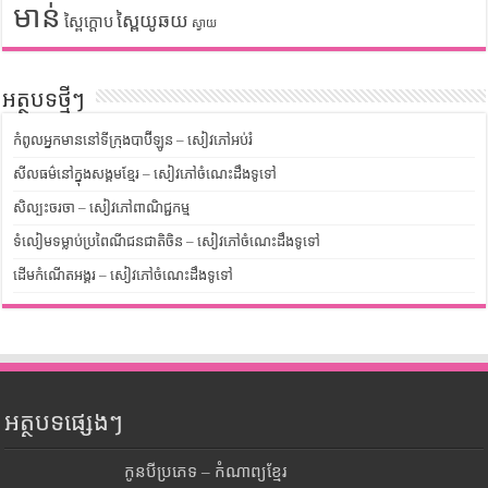
មាន់
ស្ពៃយូឆយ
ស្ពៃក្តោប
ស្វាយ
អត្ថបទថ្មីៗ
កំពូលអ្នកមាននៅទីក្រុងបាប៊ីឡូន – សៀវភៅអប់រំ
សីលធម៌នៅក្នុងសង្គមខ្មែរ – សៀវភៅចំណេះដឹងទូទៅ
សិល្បះចរចា – សៀវភៅពាណិជ្ជកម្ម
ទំលៀមទម្លាប់ប្រពៃណីជនជាតិចិន – សៀវភៅចំណេះដឹងទូទៅ
ដើមកំណើតអង្គរ – សៀវភៅចំណេះដឹងទូទៅ
អត្ថបទផ្សេងៗ
កូនបីប្រភេទ – កំណាព្យខ្មែរ