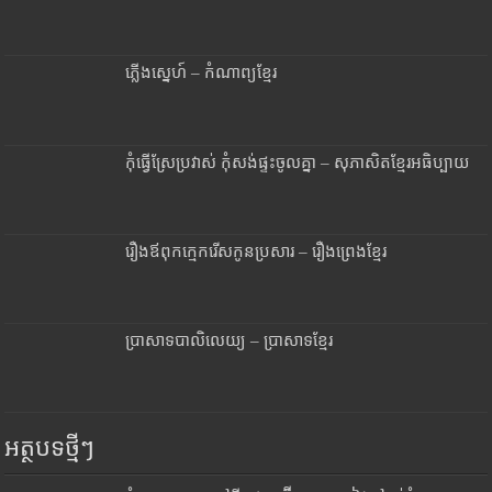
ភ្លើងស្នេហ៍ – កំណាព្យខ្មែរ
កុំធ្វើស្រែប្រវាស់ កុំសង់ផ្ទះចូលគ្នា – សុភាសិតខ្មែរអធិប្បាយ
រឿងឪពុកក្មេករើសកូនប្រសារ – រឿងព្រេងខ្មែរ
ប្រាសាទបាលិលេយ្យ – ប្រាសាទខ្មែរ
អត្ថបទថ្មីៗ