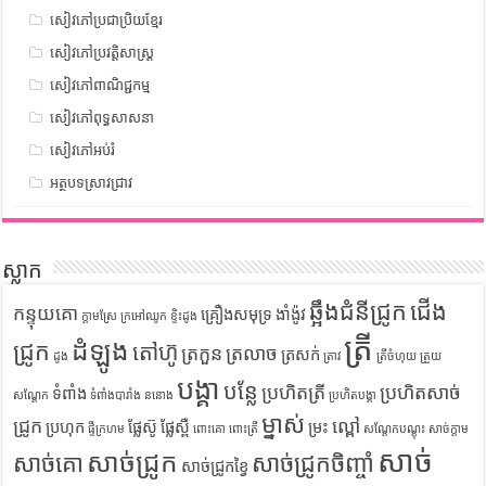
សៀវភៅប្រជាប្រិយខ្មែរ
សៀវភៅប្រវត្តិសាស្រ្ត
សៀវភៅពាណិជ្ជកម្ម
សៀវភៅពុទ្ធសាសនា
សៀវភៅអប់រំ
អត្ថបទស្រាវជ្រាវ
ស្លាក
ឆ្អឹងជំនីជ្រូក
ជើង
កន្ទុយគោ
គ្រឿងសមុទ្រ
ងាំង៉ូវ
ក្តាមស្រែ
ក្រអៅឈូក
ខ្ទិះដូង
ត្រី
ដំឡូង
ជ្រូក
តៅហ៊ូ
ត្រកួន
ត្រលាច
ត្រសក់
ដូង
ត្រាវ
ត្រីចំហុយ
ត្រួយ
បង្គា
បន្លែ
ប្រហិតត្រី
ប្រហិតសាច់
ទំពាំង
សណ្តែក
ទំពាំងបារាំង
ននោង
ប្រហិតបង្គា
ម្នាស់
ជ្រូក
ល្ពៅ
ប្រហុក
ផ្លែស៊ូ
ផ្លែស្ពឺ
ម្រះ
ផ្ទីក្រហម
ពោះគោ
ពោះត្រី
សណ្តែកបណ្តុះ
សាច់ក្តាម
សាច់
សាច់ជ្រូក
សាច់គោ
សាច់ជ្រូកចិញ្ចាំ
សាច់ជ្រូកខ្វៃ