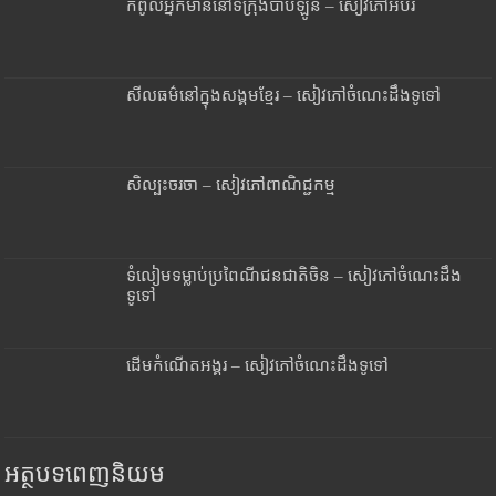
កំពូលអ្នកមាននៅទីក្រុងបាប៊ីឡូន – សៀវភៅអប់រំ
សីលធម៌នៅក្នុងសង្គមខ្មែរ – សៀវភៅចំណេះដឹងទូទៅ
សិល្បះចរចា – សៀវភៅពាណិជ្ជកម្ម
ទំលៀមទម្លាប់ប្រពៃណីជនជាតិចិន – សៀវភៅចំណេះដឹង
ទូទៅ
ដើមកំណើតអង្គរ – សៀវភៅចំណេះដឹងទូទៅ
អត្ថបទពេញនិយម