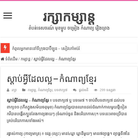
រក្សាកម្សាន្ត
តំបន់ទេសចរណ៍ មុខម្ហូប ចម្រៀង កំណាព្យ រឿងព្រេង
កំពូលអ្នកមាននៅទីក្រុងបាប៊ីឡូន – សៀវភៅអប់រំ
ទំព័រដើម
សីលធម៌នៅក្នុងសង្គមខ្មែរ – សៀវភៅចំណេះដឹងទូទៅ
/
កម្សាន្ត
/
ស្តាប់អ្វីដែលល្អ – កំណាព្យខ្មែរ
សិល្បះចរចា – សៀវភៅពាណិជ្ជកម្ម
ស្តាប់អ្វីដែលល្អ – កំណាព្យខ្មែរ
ទំលៀមទម្លាប់ប្រពៃណីជនជាតិចិន – សៀវភៅចំណេះដឹងទូទៅ
រក្សា
ដើមកំណើតអង្គរ – សៀវភៅចំណេះដឹងទូទៅ
កម្សាន្ត
,
កំណាព្យខ្មែរ
,
បទពាក្យ៧
ផ្តល់មតិ
299 ទស្សនា
ស្តាប់អ្វីដែលល្អ – កំណាព្យខ្មែរ
៖ បទពាក្យ៧ ឬ បទមេ៧ ។ ចាប់ពីបទពាក្យ៧ ដល់បទ
ដើមកំណើតជនជាតិខ្មែរ – អត្ថបទស្រាវជ្រាវ
ពាក្យ១១ (កើតក្នុងសម័យចតុមុខ) កំណាព្យខ្មែរបានឈានដល់ដំណាក់កាលមួយថ្មីទៀត
ទំនាក់ទំនងកម្ពុជានិងចិន – សៀវភៅចំណេះដឹងទូទៅ
កវីបានបង្កើតក្បួនតែងកាព្យងាយៗ (ចំណាប់ចួន និងបរិយាកាស)។ បទនេះអាចប្រើបាន
គ្រប់បរិយាកាសទាំងអស់។
ព្រះបាទធម្មិក – សៀវភៅចំណេះដឹងទូទៅ
រដ្ឋបាល និង រដ្ឋបាលវិមជ្ឈការ – អត្ថបទស្រាវជ្រាវ
រង្វាស់កាព្យ (កាព្យមាត្រ) ៖ ១វគ្គ (ល្បះ) មាន៤ឃ្លា ឃ្លានីមួយៗ មាន៧ព្យាង្គ។ ព្យាង្គទី៧នៃ