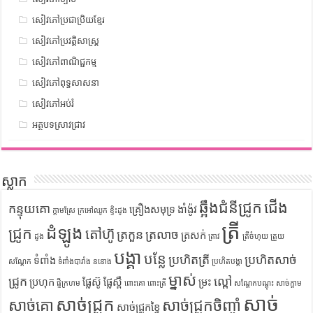
សៀវភៅប្រជាប្រិយខ្មែរ
សៀវភៅប្រវត្តិសាស្រ្ត
សៀវភៅពាណិជ្ជកម្ម
សៀវភៅពុទ្ធសាសនា
សៀវភៅអប់រំ
អត្ថបទស្រាវជ្រាវ
ស្លាក
ឆ្អឹងជំនីជ្រូក
ជើង
កន្ទុយគោ
គ្រឿងសមុទ្រ
ងាំង៉ូវ
ក្តាមស្រែ
ក្រអៅឈូក
ខ្ទិះដូង
ត្រី
ដំឡូង
ជ្រូក
តៅហ៊ូ
ត្រកួន
ត្រលាច
ត្រសក់
ដូង
ត្រាវ
ត្រីចំហុយ
ត្រួយ
បង្គា
បន្លែ
ប្រហិតត្រី
ប្រហិតសាច់
ទំពាំង
សណ្តែក
ទំពាំងបារាំង
ននោង
ប្រហិតបង្គា
ម្នាស់
ជ្រូក
ល្ពៅ
ប្រហុក
ផ្លែស៊ូ
ផ្លែស្ពឺ
ម្រះ
ផ្ទីក្រហម
ពោះគោ
ពោះត្រី
សណ្តែកបណ្តុះ
សាច់ក្តាម
សាច់
សាច់ជ្រូក
សាច់គោ
សាច់ជ្រូកចិញ្ចាំ
សាច់ជ្រូកខ្វៃ