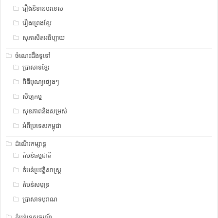
រឿងនិទានបរទេស
រឿងព្រេងខ្មែរ
សុភាសិតអធិប្បាយ
ចំណេះដឹងទូទៅ
ប្រាសាទខ្មែរ
ពិធីបុណ្យផ្សេងៗ
សិប្បកម្ម
សុខភាពនិងសម្រស់
អំពីប្រទេសកម្ពុជា
ដំណើរកម្សាន្ត
តំបន់ធម្មជាតិ
តំបន់ប្រវត្តិសាស្រ្ត
តំបន់សមុទ្រ
ប្រាសាទបុរាណ
តំបន់ទេសចរណ៍