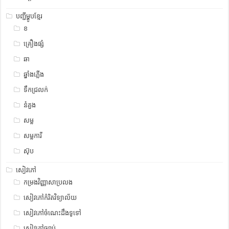
បញ្ជីម្ហូបខ្មែរ
ខ
គ្រឿងផ្សំ
ឆា
ឆ្នាំងភ្លើង
ទឹកជ្រលក់
នំគួង
សម្ល
សម្លការី
ស៊ុប
សៀវភៅ
កម្រងវិញ្ញាសាប្រលង
សៀវភៅកំរិតវិទ្យាល័យ
សៀវភៅចំណេះដឹងទូទៅ
សៀវភៅច្បាប់