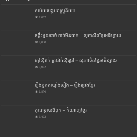
សម័យសង្គមរាស្រ្តនិយម
7,002
ចង្កឹះមួយបាច់ កាច់មិនបាក់ – សុភាសិតខ្មែរអធិប្បាយ
6,858
ក្តៅស៊ីរាក់ ត្រជាក់ស៊ីជ្រៅ – សុភាសិតខ្មែរអធិប្បាយ
3,962
រឿងអ្នកតាឃ្លាំងមឿង – រឿងព្រេងខ្មែរ
3,870
គុណម្តាយឪពុក – កំណាព្យខ្មែរ
3,403