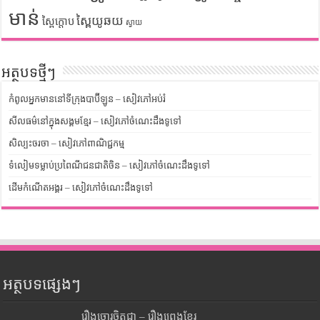
មាន់
ស្ពៃយូឆយ
ស្ពៃក្តោប
ស្វាយ
អត្ថបទថ្មីៗ
កំពូលអ្នកមាននៅទីក្រុងបាប៊ីឡូន – សៀវភៅអប់រំ
សីលធម៌នៅក្នុងសង្គមខ្មែរ – សៀវភៅចំណេះដឹងទូទៅ
សិល្បះចរចា – សៀវភៅពាណិជ្ជកម្ម
ទំលៀមទម្លាប់ប្រពៃណីជនជាតិចិន – សៀវភៅចំណេះដឹងទូទៅ
ដើមកំណើតអង្គរ – សៀវភៅចំណេះដឹងទូទៅ
អត្ថបទផ្សេងៗ
រឿងចោរចិត្តជា – រឿងព្រេងខ្មែរ