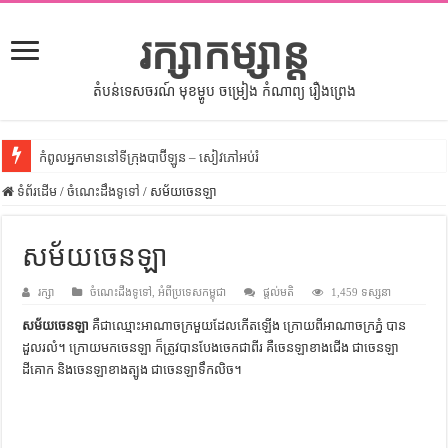
រក្សាកម្សាន្ត
តំបន់ទេសចរណ៍ មុខម្ហូប ចម្រៀង កំណាព្យ រឿងព្រេង
កំពូលអ្នកមាននៅទីក្រុងបាប៊ីឡូន – សៀវភៅអប់រំ
ទំព័រដើម
សីលធម៌នៅក្នុងសង្គមខ្មែរ – សៀវភៅចំណេះដឹងទូទៅ
/
ចំណេះដឹងទូទៅ
/
សម័យចេនឡា
សិល្បះចរចា – សៀវភៅពាណិជ្ជកម្ម
សម័យចេនឡា
ទំលៀមទម្លាប់ប្រពៃណីជនជាតិចិន – សៀវភៅចំណេះដឹងទូទៅ
រក្សា
ដើមកំណើតអង្គរ – សៀវភៅចំណេះដឹងទូទៅ
ចំណេះដឹងទូទៅ
,
អំពីប្រទេសកម្ពុជា
ផ្តល់មតិ
1,459 ទស្សនា
សម័យចេនឡា
គឺ​ជា​ឈ្មោះ​អាណាចក្រមួយ​ដែល​កើត​ឡើង​ ក្រោយ​ពី​អាណាចក្រភ្នំ បាន​
ដើមកំណើតជនជាតិខ្មែរ – អត្ថបទស្រាវជ្រាវ
ដួល​រលំ​។ ក្រោយ​មក​ចេនឡា ក៏​ត្រូវ​បាន​បែង​ចេក​ជាពីរ គឺ​ចេនឡា​ខាង​ជើង​ ជា​ចេនឡា​
ទំនាក់ទំនងកម្ពុជានិងចិន – សៀវភៅចំណេះដឹងទូទៅ
ដីគោក និង​ចេនឡាខាង​ត្បូង​ ជា​ចេនឡា​ទឹក​លិច​។
ព្រះបាទធម្មិក – សៀវភៅចំណេះដឹងទូទៅ
រដ្ឋបាល និង រដ្ឋបាលវិមជ្ឈការ – អត្ថបទស្រាវជ្រាវ