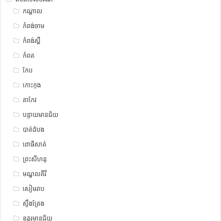
កណ្តាល
កំពង់ចាម
កំពង់ស្ពឺ
កំពត
កែប
កោះកុង
តាកែវ
បន្ទាយមានជ័យ
បាត់ដំបង
ពោធិសាត់
ព្រះសីហនុ
មណ្ឌលគីរី
សៀមរាប
ស្ទឹង​​ត្រែង
ឧត្ដរមានជ័យ