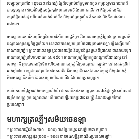
សម្បូរថ្លុកត្រពាំង។ ដូចនេះនៅនគរភ្នំ ផ្ទៃដីសម្រាប់ដាំស្រូវមានតូច តម្រូវឲ្យមានការវាតដី
ជាបន្តបន្ទាប់ ដោយវិធីបង្ខិតបង្ខំកម្លាំងទាសាទាសី ដែលជាកសិករ។ ដីស្រែចំការគឺជា
កម្មសិទ្ធិរបស់រដ្ឋ ហើយសំណង់ទំនប់ទឹក និងប្រព័ន្ធបង្ហូរទឹក គឺកសាង និងដឹកនាំដោយ
រាជការ។
ចេនឡាមានការរីកចម្រើនខ្លាំង ខាងវិស័យសេដ្ឋកិច្ច។ រីឯអាណាចក្រភ្នំវិញរងគ្រោះធម្មជាតិ
បណ្ដាលឲ្យសេដ្ឋកិច្ចធ្លាក់ចុះ។ នេះជាឱកាសល្អសម្រាប់រាជវង្សខាងចេនឡា ធ្វើសញ្ជ័យលើ
អាណាចក្រភ្នំ។ ព្រះរាជាចេនឡា ព្រះបាទភវវរ្ម័ន និងប្អូនជីដូនមួយ ចិត្រសេន បានវាយលុក
អាណាចក្រភ្នំប្រហែលរវាងគ.ស. ៥៥០។ អាណាចក្រភ្នំក៏ធ្លាក់ក្នុងកណ្ដាប់ដៃរាជវង្ស នៅ
ចេនឡា គឺ ព្រះបាទភវវរ្ម័នទី១ ហើយអាណាចក្រភ្នំក៏ប្រែឈ្មោះជា កម្ពុជា។ នៅសតវត្សទី៨
រវាងឆ្នាំ៧០៦ កម្ពុជាត្រូវបានបែងចែកជាពីរ គឺចេនឡាដីគោកដែលសម្បូរភ្នំ និងជ្រលងភ្នំ
និងចេនឡាទឹកលិច ដែលសម្បូរទៅដោយបឹង និងមានឆ្នេរសមុទ្រ។
ការបែកបាក់ផ្ទៃក្នុងរវាងចេនឡាទាំងពីរ ជាការបើកឱកាសឲ្យពួកចោរជាតិជ្វា ក្នុងសម័យរាជ
វង្សសៃលេន្ទ្រ ចូលឈ្លានពាន ហើយបានកៀរយកប្រជាជនមន្ត្រី និងរាជវង្សទៅកាន់
ប្រទេសជ្វា។
មហាក្សត្រល្បីៗសម័យចេនឡា
* ព្រះបាទភវវរ្ម័នទី១(៥៥០ – ៦០០) បានប្រែឈ្មោះនគរភ្នំមកជា កម្ពុជា។
* ព្រះបាទមហេន្ទ្រវរ្ម័ន(៦០០ – ៦១៥) បានចងសម្ព័ន្ធភាពនឹងប្រទេសចម្ប៉ា។