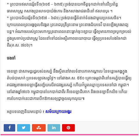
* ព្រះបាទឥសានវរ្ម័នទី១(៦១៥ – ៦៣៥) ទ្រង់បានយកចិត្តទុកដាក់ទៅលើប្រព័ន្ធ
ធារាសាស្ត្រ កសាងប្រាសាទបាយ៉ង់កោរ និងកសាងរាជធានីនៅ ឥសានបុរៈ។
* ព្រះបាទជ័យវរ្ម័នទី១(៦៥៧ – ៦៨១) ទ្រង់បានធ្វើទំនាក់ទំនងជាមួយប្រទេសចិន។
ក្រោយពេលព្រះអង្គចូលទិវង្គត ព្រះរាជបុត្រីព្រះនាម ព្រះនាងជ័យទេវី បានឡើងគ្រងរាជ្យ
បន្ត។ អំណាចរបស់ព្រះមហាក្សត្រនាពេលនោះធ្លាក់ចុះខ្សោយ ធ្វើឲ្យមានភាពច្របូកច្របល់
ក្នុងស្រទាប់ប្រជារាស្ត្រ ដែលនាំទៅដល់អស្ថិរភាពនយោបាយ ធ្វើឲ្យប្រទេសបែងចែកជា
ពីរ(គ.ស. ៧០៦)។
ចងចាំ
ចេនឡា ជាសាមន្តរដ្ឋរបស់នគរភ្នំ នឹងស្ថិតនៅវាលទំនាបភាគកណ្ដាល នៃទន្លេមេគង្គក្នុង
តំបន់បាសាក់ ប្រទេសឡាវសព្វថ្ងៃ។ នៅរវាងគ.ស. ៥៥០ គ្រោះធម្មជាតិនៅនគរភ្នំបានធ្វើឲ្យ
រាជវង្សខាងចេនឡាធ្វើសញ្ជ័យលើរាជវង្សនគរភ្នំ ហើយក៏ប្ដូរឈ្មោះប្រទេសទៅជា កម្ពុជា។
នៅរវាងឆ្នាំ៧០៦ កម្ពុជាបានបែកបាក់ជាពីរ គឺចេនឡាដីគោក និងចេនឡាទឹកលិច ហើយ
ការបែកបាក់នេះជាការបើកឱកាសឲ្យជ្វាចូលលុកលុយ៕
អត្ថបទពេញនិយមបន្ទាប់ ៖
សម័យក្រោយអង្គរ