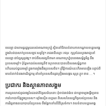
ការស្វែងយល់អំពី ល្ខោនខោល – សៀវភៅចំណេះដឹងទូទៅ
ចេនឡា ជាសាមន្តរដ្ឋមួយរបស់អាណាចក្រភ្នំ ស្ថិតនៅទីវាលទំនាបភាគកណ្ដាលទន្លេមេគង្គ
ក្នុងតំបន់បាសាក់ប្រទេសឡាវ សព្វថ្ងៃ។ រាជធានីឈ្មោះ ភវបុរៈ ក្សត្រដែលគ្រងរាជ្យនៅ
ចេនឡា ជាខ្សែសូរ្យវង្ស។ ចាប់ពីសតវត្សទី៣មក អាណាចក្រភ្នំបានចងសម្ព័ន្ធមិត្ត នឹង
ប្រទេសចម្ប៉ា។ ប៉ុន្តែមកដល់សតវត្សទី៥ ចក្រភពនេះបានបដិសេធសម្ព័ន្ធភាព
ហើយឈប់ជួយចម្ប៉ា ក្នុងការច្បាំងនឹងប្រទេសចិន។ ព្រឹត្តិការណ៍នេះកើតមានឡើង បន្ទាប់ពី
មានទំនាក់ទំនងពាណិជ្ជកម្ម នាំទៅប្រទេសចិននូវគ្រឿងអលង្ការ សូត្រ ភ្លុក ចាន … ។
ប្រជាករ និងស្ថានភាពសង្គម
ការលូតលាស់ពូជពង្សនៃជនជាតិខ្មែរសម័យនោះ ពុំទាន់ធាត់ធំទេ ជាកត្តាចម្បងធ្វើឲ្យមាន
ការបែកបាក់ផ្ទៃក្នុងប្រទេស។ ម្យ៉ាងទៀត លក្ខណៈពិសេសនៃសេដ្ឋកិច្ចរបស់ប្រទេស និង
ការវិវត្តខាងនយោបាយនៃប្រទេស ពឹងផ្អែកទៅលើដីស្រែចំការ។ វាលទំនាបទន្លេមេគង្គ