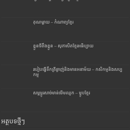
គុណម្តាយ – កំណាព្យខ្មែរ
ខ្លួនទីពឹងខ្លួន – សុភាសិតខ្មែរអធិប្បាយ
របៀបធ្វើទឹកត្រីឆ្ងាញ់និងមានអនាម័យ – កសិកម្មនិងសប្ប
កម្ម
សម្លម្ជូរសាច់មាន់មើមឈូក – ម្ហូបខ្មែរ
អត្ថបទថ្មីៗ