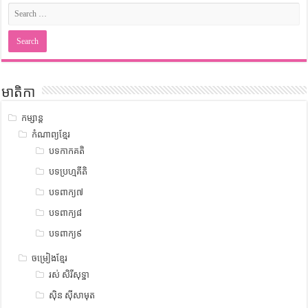
មាតិកា
កម្សាន្ត
កំណាព្យខ្មែរ
បទកាកគតិ
បទប្រហ្មគីតិ
បទពាក្យ៧
បទពាក្យ៨
បទពាក្យ៩
ចម្រៀងខ្មែរ
រស់ សិរីសុទ្ឋា
ស៊ិន ស៊ីសាមុត