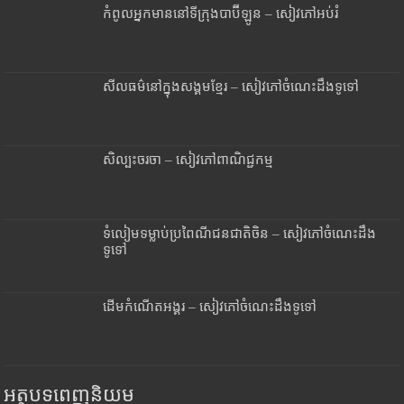
កំពូលអ្នកមាននៅទីក្រុងបាប៊ីឡូន – សៀវភៅអប់រំ
សីលធម៌នៅក្នុងសង្គមខ្មែរ – សៀវភៅចំណេះដឹងទូទៅ
សិល្បះចរចា – សៀវភៅពាណិជ្ជកម្ម
ទំលៀមទម្លាប់ប្រពៃណីជនជាតិចិន – សៀវភៅចំណេះដឹង
ទូទៅ
ដើមកំណើតអង្គរ – សៀវភៅចំណេះដឹងទូទៅ
អត្ថបទពេញនិយម