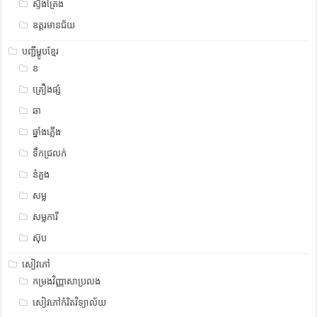
ស្ទឹង​​ត្រែង
ឧត្ដរមានជ័យ
បញ្ជីម្ហូបខ្មែរ
ខ
គ្រឿងផ្សំ
ឆា
ឆ្នាំងភ្លើង
ទឹកជ្រលក់
នំគួង
សម្ល
សម្លការី
ស៊ុប
សៀវភៅ
កម្រងវិញ្ញាសាប្រលង
សៀវភៅកំរិតវិទ្យាល័យ