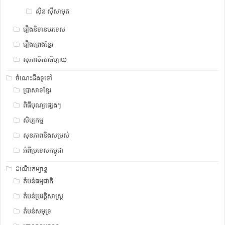
ស៊ិន ស៊ីសាមុត
រឿងនិទានបរទេស
រឿងព្រេងខ្មែរ
សុភាសិតអធិប្បាយ
ចំណេះដឹងទូទៅ
ប្រាសាទខ្មែរ
ពិធីបុណ្យផ្សេងៗ
សិប្បកម្ម
សុខភាពនិងសម្រស់
អំពីប្រទេសកម្ពុជា
ដំណើរកម្សាន្ត
តំបន់ធម្មជាតិ
តំបន់ប្រវត្តិសាស្រ្ត
តំបន់សមុទ្រ