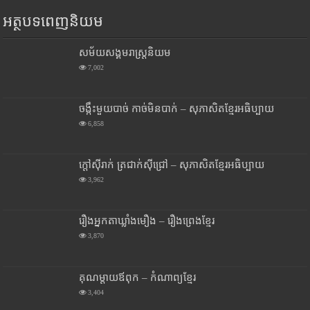
អត្ថបទពេញនិយម
សម័យសង្គមរាស្រ្តនិយម
7,002
ចង្កឹះមួយបាច់ កាច់មិនបាក់ – សុភាសិតខ្មែរអធិប្បាយ
6,858
ក្តៅស៊ីរាក់ ត្រជាក់ស៊ីជ្រៅ – សុភាសិតខ្មែរអធិប្បាយ
3,962
រឿងអ្នកតាឃ្លាំងមឿង – រឿងព្រេងខ្មែរ
3,870
គុណម្តាយឪពុក – កំណាព្យខ្មែរ
3,404