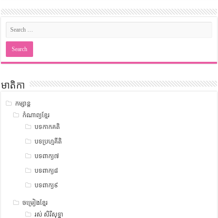
មាតិកា
កម្សាន្ត
កំណាព្យខ្មែរ
បទកាកគតិ
បទប្រហ្មគីតិ
បទពាក្យ៧
បទពាក្យ៨
បទពាក្យ៩
ចម្រៀងខ្មែរ
រស់ សិរីសុទ្ឋា