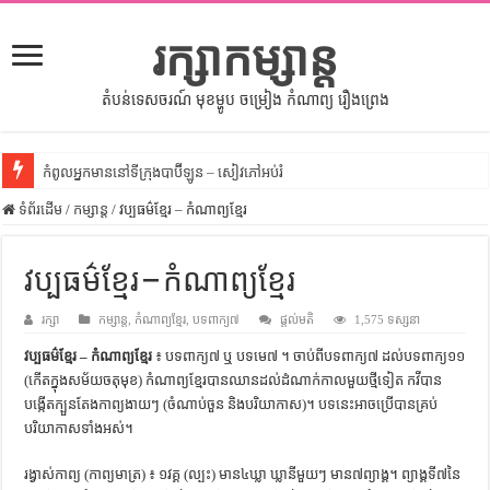
រក្សាកម្សាន្ត
តំបន់ទេសចរណ៍ មុខម្ហូប ចម្រៀង កំណាព្យ រឿងព្រេង
កំពូលអ្នកមាននៅទីក្រុងបាប៊ីឡូន – សៀវភៅអប់រំ
ទំព័រដើម
សីលធម៌នៅក្នុងសង្គមខ្មែរ – សៀវភៅចំណេះដឹងទូទៅ
/
កម្សាន្ត
/
វប្បធម៌ខ្មែរ – កំណាព្យខ្មែរ
សិល្បះចរចា – សៀវភៅពាណិជ្ជកម្ម
វប្បធម៌ខ្មែរ – កំណាព្យខ្មែរ
ទំលៀមទម្លាប់ប្រពៃណីជនជាតិចិន – សៀវភៅចំណេះដឹងទូទៅ
រក្សា
ដើមកំណើតអង្គរ – សៀវភៅចំណេះដឹងទូទៅ
កម្សាន្ត
,
កំណាព្យខ្មែរ
,
បទពាក្យ៧
ផ្តល់មតិ
1,575 ទស្សនា
វប្បធម៌ខ្មែរ – កំណាព្យខ្មែរ
៖ បទពាក្យ៧ ឬ បទមេ៧ ។ ចាប់ពីបទពាក្យ៧ ដល់បទពាក្យ១១
ដើមកំណើតជនជាតិខ្មែរ – អត្ថបទស្រាវជ្រាវ
(កើតក្នុងសម័យចតុមុខ) កំណាព្យខ្មែរបានឈានដល់ដំណាក់កាលមួយថ្មីទៀត កវីបាន
ទំនាក់ទំនងកម្ពុជានិងចិន – សៀវភៅចំណេះដឹងទូទៅ
បង្កើតក្បួនតែងកាព្យងាយៗ (ចំណាប់ចួន និងបរិយាកាស)។ បទនេះអាចប្រើបានគ្រប់
បរិយាកាសទាំងអស់។
ព្រះបាទធម្មិក – សៀវភៅចំណេះដឹងទូទៅ
រដ្ឋបាល និង រដ្ឋបាលវិមជ្ឈការ – អត្ថបទស្រាវជ្រាវ
រង្វាស់កាព្យ (កាព្យមាត្រ) ៖ ១វគ្គ (ល្បះ) មាន៤ឃ្លា ឃ្លានីមួយៗ មាន៧ព្យាង្គ។ ព្យាង្គទី៧នៃ