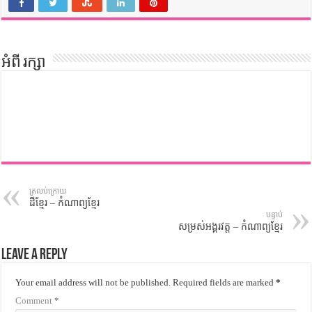
អំពី រក្សា
ត្រលប់ក្រោយ
ដីខ្មែរ – កំណាព្យខ្មែរ
បន្ទាប់
សម្រស់អង្គរវត្ត – កំណាព្យខ្មែរ
Leave a Reply
Your email address will not be published.
Required fields are marked
*
Comment
*