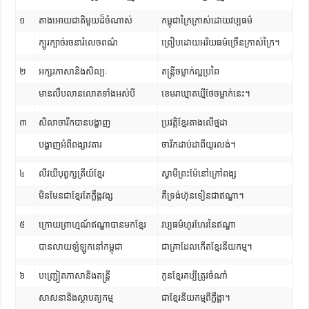
១
តាងអោយជាតិមួយដ៏ចំណាស់
កម្ពុជាក្រៃក្រាស់ដោយវប្បធម៌
ក្បូរក្បាច់រចនារំលេចពណ៌
ព្រៀបដោយអរិយធម៌ច្រើនក្រាស់ក្រៃ។
២
អក្សរភាសានិងសិល្បៈ
តន្រ្តីចម្លាក់ល្អប្រពៃ
មានលឹបលានលោតទាំងអស់បី
ខេមរាឃ្មាតឃ្មីថែចម្លាក់នេះ។
៣
សិលាចារឹកបានបង្ហាញ
ប្រវត្តិខ្មែរតាងលើថ្មដា
បង្ហាញអំពីពង្សាវតារ
ចារឹកដាប់ដាពីយូរលង់។
៤
លីវយីបុព្វក្សត្រីយ៍ខ្មែរ
ស្វាមីព្រះម៉ែនៅក្រៅពង្ស
មិនមែនជាខ្មែរតែក្លឹង្គវង្ស
គឺទ្រង់ហ៊ុនទៀនជាឥណ្ឌា។
៥
ក្រោយព្រាហ្មណ៍ឥណ្ឌាបានមកខ្មែរ
វប្បធម៌ហូរហែរនៃឥណ្ឌា
បានលាយឡំឡូកនៅកម្ពុជា
ជាគ្រាដែលកើតខ្មែរនីយកម្ម។
៦
បញ្ជ្រៀតភាសានិងតន្រ្តី
កូនខ្មែរគប្បីត្រូវចំណាំ
សាសនានិងស្ថាបត្យកម្ម
ជាខ្មែរនីយកម្មពីក្លឹង្គា។