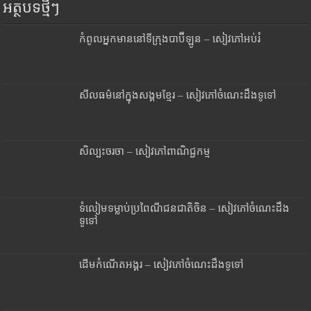
អត្ថបទថ្មីៗ
កំពូលអ្នកមាននៅទីក្រុងបាប៊ីឡូន – សៀវភៅអប់រំ
សីលធម៌នៅក្នុងសង្គមខ្មែរ – សៀវភៅចំណេះដឹងទូទៅ
សិល្បះចរចា – សៀវភៅពាណិជ្ជកម្ម
ទំលៀមទម្លាប់ប្រពៃណីជនជាតិចិន – សៀវភៅចំណេះដឹង
ទូទៅ
ដើមកំណើតអង្គរ – សៀវភៅចំណេះដឹងទូទៅ