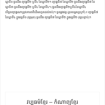
ឃ្លាទី១ ចួននឹង ព្យាង្គទី២ ឬទី៤ នៃឃ្លាទី២។ ព្យាង្គទី៧ នៃឃ្លាទី២ ចួននឹងព្យាង្គទី៧ នៃ
ការស្វែងយល់អំពី ល្ខោនខោល – សៀវភៅចំណេះដឹងទូទៅ
ឃ្លាទី៣ ចួននឹងព្យាង្គទី២ ឬទី៤ នៃឃ្លាទី៤។ (ចួននឹងព្យាង្គទី២ឬទី៤នៃឃ្លាទី៤
បើចួនព្យាង្គណាត្រូវគោរពពីដើមរហូតដល់ចប់)។ ចួនឆ្លងវគ្គ (រូបសម្ផស្សក្រៅ) ៖ ព្យាង្គទី៧
នៃឃ្លាទី៤ ក្នុងវគ្គទី១ (វគ្គមុន) ចួននឹង ព្យាង្កទី៧ នៃឃ្លាទី២ ក្នុងវគ្គទី២ (វគ្គបន្ទាប់)។
វប្បធម៌ខ្មែរ – កំណាព្យខ្មែរ