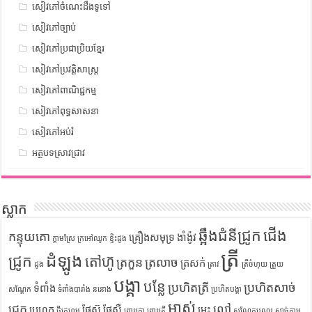
សៀវភៅចំណេះដឹងទូទៅ
សៀវភៅច្បាប់
សៀវភៅប្រជាប្រិយខ្មែរ
សៀវភៅប្រវត្តិសាស្រ្ត
សៀវភៅពាណិជ្ជកម្ម
សៀវភៅពុទ្ធសាសនា
សៀវភៅអប់រំ
អត្ថបទស្រាវជ្រាវ
ស្លាក
ឆ្អឹងជំនីជ្រូក
ជើង
កន្ទុយគោ
គ្រឿងសមុទ្រ
ងាំង៉ូវ
ក្តាមស្រែ
ក្រអៅឈូក
ខ្ទិះដូង
ត្រី
ដំឡូង
ជ្រូក
តៅហ៊ូ
ត្រកួន
ត្រលាច
ត្រសក់
ដូង
ត្រាវ
ត្រីចំហុយ
ត្រួយ
បង្គា
បន្លែ
ប្រហិតត្រី
ប្រហិតសាច់
ទំពាំង
សណ្តែក
ទំពាំងបារាំង
ននោង
ប្រហិតបង្គា
ម្នាស់
ជ្រូក
ល្ពៅ
ប្រហុក
ផ្លែស៊ូ
ផ្លែស្ពឺ
ម្រះ
ផ្ទីក្រហម
ពោះគោ
ពោះត្រី
សណ្តែកបណ្តុះ
សាច់ក្តាម