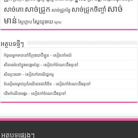
សាច់
សាច់ជ្រូក
សាច់គោ
សាច់ជ្រូកចិញ្ចាំ
សាច់ជ្រូកខ្វៃ
មាន់
ស្ពៃយូឆយ
ស្ពៃក្តោប
ស្វាយ
អត្ថបទថ្មីៗ
កំពូលអ្នកមាននៅទីក្រុងបាប៊ីឡូន – សៀវភៅអប់រំ
សីលធម៌នៅក្នុងសង្គមខ្មែរ – សៀវភៅចំណេះដឹងទូទៅ
សិល្បះចរចា – សៀវភៅពាណិជ្ជកម្ម
ទំលៀមទម្លាប់ប្រពៃណីជនជាតិចិន – សៀវភៅចំណេះដឹងទូទៅ
ដើមកំណើតអង្គរ – សៀវភៅចំណេះដឹងទូទៅ
អត្ថបទផ្សេងៗ