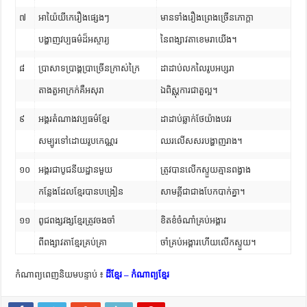
៧
អាយ៉ៃយីកេរឿងផ្សេងៗ
មានទាំងរឿងព្រេងច្រើនភោក្ដា
បង្ហាញវប្បធម៌ដ៏អស្ចារ្យ
នៃពង្សាវតាខេមរាយើង។
៨
ប្រាសាទប្រាង្គប្រាច្រើនក្រាស់ក្រៃ
ដាដាប់លកលៃរូបអប្សរា
តាងតួអាក្រក់គឺអសុរា
ឯពិស្ណុការជាតួល្អ។
៩
អង្គរតំណាងវប្បធម៌ខ្មែរ
ដាដាប់ឆ្លាក់ថែយ៉ាងបវរ
សម្បូរទៅដោយរូបកេណ្ណរ
ឈរលើសសរបង្ហាញរាង។
១០
អង្គរជាបូជនីយដ្ឋានមួយ
ត្រូវបានលើកស្ទួយគ្មានពង្វាង
កន្លែងដែលខ្មែរបានបង្រៀន
សាមគ្គីជាជាងបែកបាក់គ្នា។
១១
ពូជពង្សវង្សខ្មែរត្រូវចងចាំ
ខិតខំចំណាំគ្រប់អង្គារ
ពីពង្សាវតាខ្មែរគ្រប់គ្រា
ចាំគ្រប់អង្គារហើយលើកស្ទួយ។
កំណាព្យពេញនិយមបន្ទាប់ ៖
ដីខ្មែរ – កំណាព្យខ្មែរ