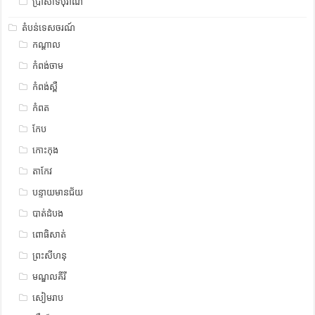
ប្រាសាទបុរាណ
តំបន់ទេសចរណ៍
កណ្តាល
កំពង់ចាម
កំពង់ស្ពឺ
កំពត
កែប
កោះកុង
តាកែវ
បន្ទាយមានជ័យ
បាត់ដំបង
ពោធិសាត់
ព្រះសីហនុ
មណ្ឌលគីរី
សៀមរាប