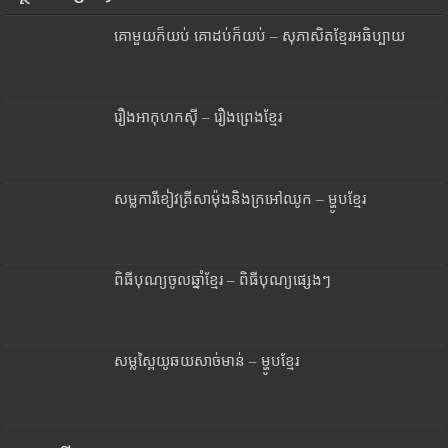
គោមួយក៏យប់ គោដប់ក៏យប់ – សុភាសិតខ្មែរអធិប្បាយ
រឿងអាកុហកស៊ី – រឿងព្រេងខ្មែរ
សម្លការីខៀវត្រីសាម៉ុងនិងក្រអៅឈូក – ម្ហូបខ្មែរ
ពិធីបុណ្យចូលឆ្នាំខ្មែរ – ពិធីបុណ្យផ្សេងៗ
សម្លស្ពៃយូឆយសាច់មាន់ – ម្ហូបខ្មែរ