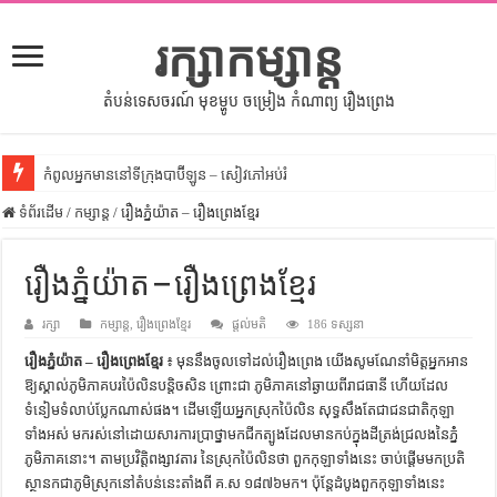
រក្សាកម្សាន្ត
តំបន់ទេសចរណ៍ មុខម្ហូប ចម្រៀង កំណាព្យ រឿងព្រេង
កំពូលអ្នកមាននៅទីក្រុងបាប៊ីឡូន – សៀវភៅអប់រំ
ទំព័រដើម
សីលធម៌នៅក្នុងសង្គមខ្មែរ – សៀវភៅចំណេះដឹងទូទៅ
/
កម្សាន្ត
/
រឿងភ្នំយ៉ាត – រឿងព្រេងខ្មែរ
សិល្បះចរចា – សៀវភៅពាណិជ្ជកម្ម
រឿងភ្នំយ៉ាត – រឿងព្រេងខ្មែរ
ទំលៀមទម្លាប់ប្រពៃណីជនជាតិចិន – សៀវភៅចំណេះដឹងទូទៅ
រក្សា
ដើមកំណើតអង្គរ – សៀវភៅចំណេះដឹងទូទៅ
កម្សាន្ត
,
រឿងព្រេងខ្មែរ
ផ្តល់មតិ
186 ទស្សនា
រឿងភ្នំយ៉ាត – រឿងព្រេងខ្មែរ
៖ មុននឹងចូលទៅដល់រឿងព្រេង យើងសូមណែនាំមិត្ដអ្នកអាន
ដើមកំណើតជនជាតិខ្មែរ – អត្ថបទស្រាវជ្រាវ
ឱ្យស្គាល់ភូមិភាគបរប៉ៃលិនបន្ដិចសិន ព្រោះជា ភូមិភាគនៅឆ្ងាយពីរាជធានី ហើយដែល
ទំនាក់ទំនងកម្ពុជានិងចិន – សៀវភៅចំណេះដឹងទូទៅ
ទំនៀមទំលាប់ប្លែកណាស់ផង។ ដើមឡើយអ្នកស្រុកប៉ៃលិន សុទ្ធសឹងតែជាជនជាតិកុឡា
ទាំងអស់ មករស់នៅដោយសារការប្រាថ្នាមកជីកត្បូងដែលមានកប់ក្នុងដីត្រង់ជ្រលងនៃភ្នំំ
ព្រះបាទធម្មិក – សៀវភៅចំណេះដឹងទូទៅ
ភូមិភាគនោះ។ តាមប្រវិត្ដិពង្សាវតារ នៃស្រុកប៉ៃលិនថា ពួកកុឡាទាំងនេះ ចាប់ផ្ដើមមកប្រតិ
រដ្ឋបាល និង រដ្ឋបាលវិមជ្ឈការ – អត្ថបទស្រាវជ្រាវ
ស្ថានកជាភូមិស្រុកនៅតំបន់នេះតាំងពី គ.ស ១៨៧៦មក។ ប៉ុន្ដែដំបូងពួកកុឡាទាំងនេះ