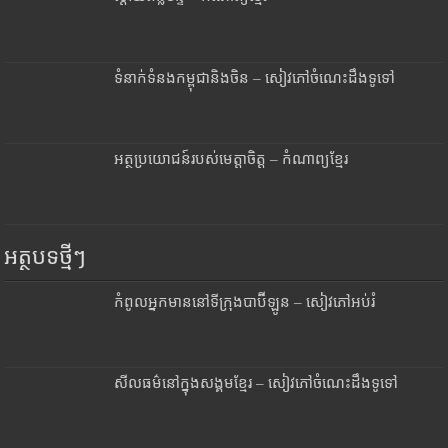
ទំនាក់ទំនងកម្ពុជានិងចិន – សៀវភៅចំណេះដឹងទូទៅ
អត្ថប្រយោជន៍របស់មេត្តាចិត្ត – កំណាព្យខ្មែរ
អត្ថបទថ្មីៗ
កំពូលអ្នកមាននៅទីក្រុងបាប៊ីឡូន – សៀវភៅអប់រំ
សីលធម៌នៅក្នុងសង្គមខ្មែរ – សៀវភៅចំណេះដឹងទូទៅ