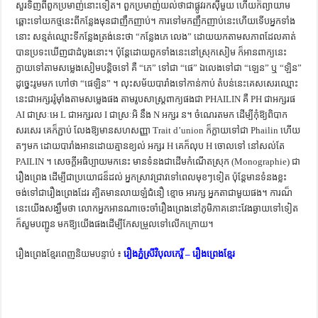
សួរទិញពីពួកប្រមាញ់នោះទៀត។ ពួកប្រមាញ់យល់ថាជាផ្លូវរកស៊ីមួយ ហើយក៏ព្យាយាម
ឆ្ពោះទៅយកថ្មនេះពីកន្លែងមុនជាញឹកញាប់។ ការទៅមកញឹកញាប់នេះហើយទើបអ្នកទាំង
នោះ សន្មត់ឈ្មោះទីកន្លែងត្រង់នេះថា “កន្លែងភេ លេង” ដោយយកតាមសភាពដែលគាត់
បានប្រទះឃើញជាដំបូងនោះ។ ប៉ុនែ្ដដោយពួកទាំងនេះនៅស្រុកសៀម ក៏អានពាក្យនេះ
ក្លាយទៅតាមសម្លេងសៀមបន្ដិចទៅ គឺ “ភេ” ទៅជា “ផេ” ឯលេងទៅជា “ឡេន” ឬ “ឡិន”
ដូច្នេះរូមមក ហៅថា “ផេឡិន” ។ លុះសម័យបារាំងទៅកាន់កាប់ តំបន់នេះគេសសេរឈ្មោះ
នេះជាអក្សររ៉ូម៉ាំងតាមសម្លេងផង តាមរូបសាស្រ្ដពាក្យផងជា PHAILIN គឺ PH ជាអក្សរផ
AI ជាស្រៈអេ L ជាអក្សរល I ជាស្រៈអិ នឹង N អក្សរ ន។ ចំណេរតមក ដើម្បីកុំឱ្យពិបាក
សរសេរ គេក៏ភ្ជាប់ លែងឱ្យមានសហសញ្ញា Trait d’union ក៏ក្លាយទៅជា Phailin ហើយ
តៗមក ដោយបារាំងអានដោយគ្មានខ្យល់ អក្សរ H គេក៏លុប H ចោលទៅ នៅសល់តែ
PAILIN ។ សេចក្ដីអធិប្បាយមកនេះ មានទំនងជាដើមកំណើតស្រុក (Monographie) ជា
រឿងព្រេង ដើម្បីជាប្រយោជន៏ដល់ អ្នកស្រាវជ្រាវទៅពេលមុខៗទៀត ប៉ុនែ្ដមានទំនងខ្លះ
ចង់ទៅជារឿងព្រេងដែរ ត្បិតមានលាយឡំជំនឿ ខ្មោច អារក្ស អ្នកតាជាមួយផង។ ការណ៏
នេះយើងសង្ឃឹមថា លោកអ្នកអានណាចេះចាំរឿងព្រេងនៅភូមិភាគនោះវែងឆ្ងាយទៅទៀត
ក៏សួមបញ្ជូន មកឱ្យយើងផងដើម្បីកែសម្រួលទៅលើកក្រោយ។
រឿងព្រេងខ្មែរពេញនិយមបន្ទាប់ ៖
រឿងភ្នំស្រីវិបុលកេរ្តិ៍ – រឿងព្រេងខ្មែរ