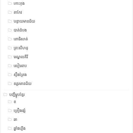
កោះកុង
តាកែវ
បន្ទាយមានជ័យ
បាត់ដំបង
ពោធិសាត់
ព្រះសីហនុ
មណ្ឌលគីរី
សៀមរាប
ស្ទឹង​​ត្រែង
ឧត្ដរមានជ័យ
បញ្ជីម្ហូបខ្មែរ
ខ
គ្រឿងផ្សំ
ឆា
ឆ្នាំងភ្លើង