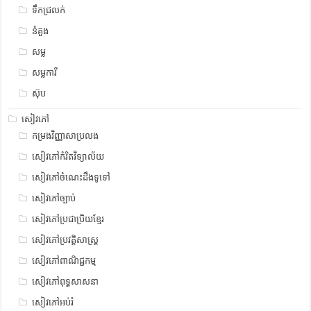
ទឹកជ្រលក់
នំគួង
សម្ល
សម្លការី
ស៊ុប
សៀវភៅ
កម្រងវិញ្ញាសាប្រលង
សៀវភៅកំរិតវិទ្យាល័យ
សៀវភៅចំណេះដឹងទូទៅ
សៀវភៅច្បាប់
សៀវភៅប្រជាប្រិយខ្មែរ
សៀវភៅប្រវត្តិសាស្រ្ត
សៀវភៅពាណិជ្ជកម្ម
សៀវភៅពុទ្ធសាសនា
សៀវភៅអប់រំ