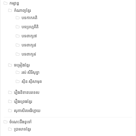
កម្សាន្ត
កំណាព្យខ្មែរ
បទកាកគតិ
បទប្រហ្មគីតិ
បទពាក្យ៧
បទពាក្យ៨
បទពាក្យ៩
ចម្រៀងខ្មែរ
រស់ សិរីសុទ្ឋា
ស៊ិន ស៊ីសាមុត
រឿងនិទានបរទេស
រឿងព្រេងខ្មែរ
សុភាសិតអធិប្បាយ
ចំណេះដឹងទូទៅ
ប្រាសាទខ្មែរ