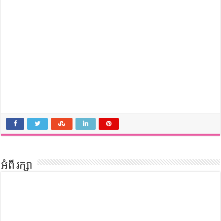
អំពី រក្សា