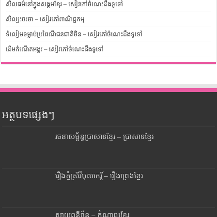
សីលធម៌នៅក្នុងសង្គមខ្មែរ – សៀវភៅចំណេះដឹងទូទៅ
សិល្បះចរចា – សៀវភៅពាណិជ្ជកម្ម
ទំលៀមទម្លាប់ប្រពៃណីជនជាតិចិន – សៀវភៅចំណេះដឹងទូទៅ
ដើមកំណើតអង្គរ – សៀវភៅចំណេះដឹងទូទៅ
អត្ថបទផ្សេងៗ
រចនាសម្ព័ន្ធប្រាសាទខ្មែរ – ប្រាសាទខ្មែរ
រឿងភ្នំស្រីវិបុលកេរ្តិ៍ – រឿងព្រេងខ្មែរ
ស្តាយពន្លឺច័ន្ទ – កំណាព្យខ្មែរ