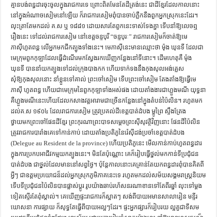
គ្មានបង់ពន្ធដារចុះចូលក្នុងរាជការទេ ព្រោះពិតមែនតែដីត្រង់នេះ ជាដីខ្មែរដែលកាលនោះ
ការស្វែងយល់អំពី ល្ខោនខោល – សៀវភៅចំណេះដឹងទូទៅ
នៅក្នុងអំណាចសៀមនៅឡើយ ក៏រាជការសៀមពុំបានចាប់ភ្លឺកនឺងពួកអ្នកស្រុកនេះដែរ។
លុះត្រាតែមកដល់ គ.ស ឬ ១៨៨១ ដោយសារតែពួកនេះទាស់ទែងគ្នា ទើបនាំឱ្យលេចឮ
រឿងនេះ ទៅដល់រាជការសៀម នៅខេត្ដចន្ទបុរី “ចន្ទបុរៈ” រាជការសៀមក៏ចាត់ឱ្យមេ
ភាស៊ីហូតពន្គ លើអ្នកមកជីកត្បូងទាំងនេះ។ មេភាស៊ីនេះមានឈ្មោះថា ម៉ុង ឃុនទី ដែលជា
មេក្រុមពួកកុឡាដែលធ្វើដំណើរមកស្វែងរកឃើញកន្លែងនៅទីនោះ។ ដើមហេតុគឺ ម៉ុង
ឃុនទី បាននាំយកត្បូងទៅដល់ក្រុងបាងកក ហើយទាក់ទងនឹងកុងសុលអង់គ្លេស
សុំឱ្យកុងសុលនោះ នាំខ្លួនទៅគាល់ ព្រះចៅសៀម ទើបព្រះចៅសៀម តែងតាំងឱ្យធ្វើមេ
ភាស៊ី ហូតពន្ធ ហើយជាមេក្រុមនៃពួកកុឡាទាំងអស់ផង ដោយតាំងងារជាហ្លួងមណី យុទ្ធនា
គឺហ្លួងមណីនេះហើយដែលកសាងវត្ដអារាមជាច្រើនកន្លែងនៅក្នុងតំបន់ប៉ៃលិន។ រហូតមក
ដល់គ.ស ១៩០៤ ដែលរាជការសៀម ត្រូវប្រគល់ដីខេត្ដបាត់ដំបង ម្លូព្រៃ ស្ទឹងត្រែង
ថ្វាយមកព្រះចៅផែនដីខ្មែរ ព្រះកុរណាព្រះបាទសមេ្ដចព្រះស៊ីសុវត្ថិវិញនោះ ផែនដីប៉ៃលិន
ត្រូវរាជការបារាំងគេទៅកាន់កាប់ ដោយតាំងប្រតិភូនៃរ៉េស៊ីដង់ប្រចាំខេត្ដបាត់ដំបង
(Delegue au Resident de la province) ហើយប្រតិភូនេះ មើលកាន់កាប់ហូតពន្ធដារ
ក្នុងការប្រកបអាជីវកម្មយកត្បូងនេះ។ មិនតែប៉ុណ្ណោះ គេក៏រៀបធ្វើថ្នល់មកកាន់ទីប្រជុំជន
បាត់ដំបង ជាថ្នល់ដែលមាននៅសព្វថ្ងៃ។ ប៉ុនែ្ដកាលនោះគេគ្រាន់តែយកពន្ធដារពុំបានគិតពី
អ្វីៗ ជាឧត្ដមប្រយោជន៏ដល់អ្នកស្រុកភូមិភាគនេះទេ រហូតមកដល់សម័យសង្គមរាស្រ្ដនិយម
ទើបទីប្រជុំជនប៉ៃលិនបានផ្លាស់ប្ដូរ រូបយ៉ាងឆាប់រហ័សនរណាខានទៅតែពីរឆ្នាំ លុះទៅម្ដង
ទៀតស្ទើរតែពុំស្គាល់។ គេឃើញផ្ទះរាជការក៏ស្អាតៗ សង់ពីបាយអមានសាលារៀន មន្ទីរ
ឃោសនា ការផ្សាយ ក៏សុទ្ធតែធ្វើពីបាយអល្អៗដែរ។ ផ្ទះអ្នកផ្សារក៏រៀបរយ ល្អគួជាទីសម