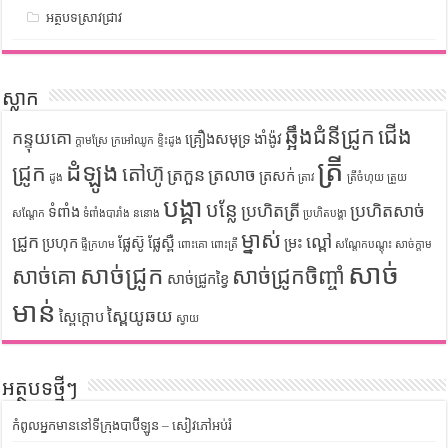
អត្ថបទស្រាវជ្រាវ
ស្លាក
ឆ្អឹងជំនីជ្រូក
ជើង
កន្ទុយគោ
គ្រឿងសមុទ្រ
ងាំង៉ូវ
ក្តាមស្រែ
ក្រអៅឈូក
ខ្ទិះដូង
ត្រី
ដំឡូង
ជ្រូក
តៅហ៊ូ
ត្រកួន
ត្រលាច
ត្រសក់
ដូង
ត្រាវ
ត្រីចំហុយ
ត្រួយ
បង្គា
បន្លែ
ប្រហិតត្រី
ប្រហិតសាច់
ទំពាំង
សណ្តែក
ទំពាំងបារាំង
ននោង
ប្រហិតបង្គា
ម្នាស់
ជ្រូក
ល្ពៅ
ប្រហុក
ផ្លែស៊ូ
ផ្លែស្ពឺ
ម្រះ
ផ្ទីក្រហម
ពោះគោ
ពោះត្រី
សណ្តែកបណ្តុះ
សាច់ក្តាម
សាច់
សាច់ជ្រូក
សាច់គោ
សាច់ជ្រូកចិញ្ចាំ
សាច់ជ្រូកខ្វៃ
មាន់
ស្ពៃយូឆយ
ស្ពៃក្តោប
ស្វាយ
អត្ថបទថ្មីៗ
កំពូលអ្នកមាននៅទីក្រុងបាប៊ីឡូន – សៀវភៅអប់រំ