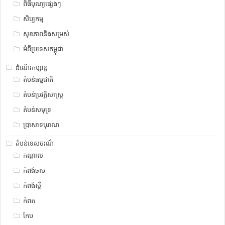
ពិធីបុណ្យផ្សេងៗ
សិប្បកម្ម
សុខភាពនិងសម្រស់
អំពីប្រទេសកម្ពុជា
ដំណើរកម្សាន្ត
តំបន់ធម្មជាតិ
តំបន់ប្រវត្តិសាស្រ្ត
តំបន់សមុទ្រ
ប្រាសាទបុរាណ
តំបន់ទេសចរណ៍
កណ្តាល
កំពង់ចាម
កំពង់ស្ពឺ
កំពត
កែប