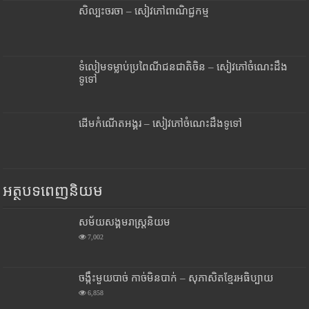
សិល្បះចរចា – សៀវភៅពាណិជ្ជកម្ម
ទំលៀមទម្លាប់ប្រពៃណីជនជាតិចិន – សៀវភៅចំណេះដឹង
ទូទៅ
ដើមកំណើតអង្គរ – សៀវភៅចំណេះដឹងទូទៅ
អត្ថបទពេញនិយម
សម័យសង្គមរាស្រ្តនិយម
7,002
ចង្កឹះមួយបាច់ កាច់មិនបាក់ – សុភាសិតខ្មែរអធិប្បាយ
6,858