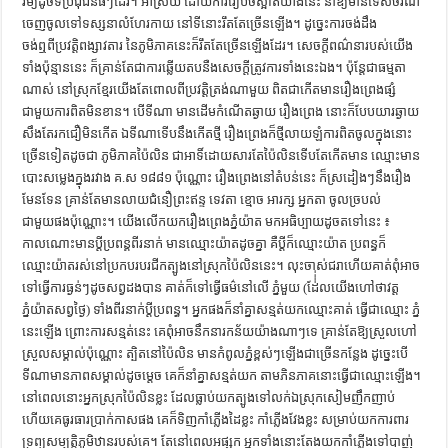
រម្យដូចទីប្រជុំជនធំៗដែរ។ អាស្រ័យ ដោយការរៀបចំស្អាតយ៉ាងនេះ នាំឱ្យមានទេសចរណ៏
ចេញចូលទៅទស្សនាលំហែរកាយ នៅទីនោះរឹតតែច្រើនឡើង។ ដូច្នេះការចង់ដឹង
ចង់ឮពីប្រវត្ដិពង្សាវតារ នៃភូមិភាគនេះក៏រឹតតែច្រើនឡើងដែរ។ សេចក្ដីពណ៌នារបស់យើង
ទាំងប៉ុន្មាននេះ ក៏គ្រាន់តែជាការឆ្លើយតបនឺងសេចក្ដីត្រូវការទាំងនេះឯង។ ប៉ុនែ្ដជាធម្មតា
ណាស់ នៅស្រុកខ្មែរយើងតែពោលពីប្រវត្ដិត្រង់ណាមួយ ពិតជាកើតមានរឿងព្រេងផ្សំ
ជាមួយការពិតមិនខាន។ បើទីណា មានដើមកំណើតឆ្ងាយ រឿងព្រេង នោះក៏បែបយារឆ្ងាយ
សឹងតែរកជឿមិនកើត ឯទីណាទើបនឹងកើតថ្មី រឿងព្រេងក៏ថ្មីលាយឡំការពិតចូលក្នុងនោះ
ច្រើនទៀតដូចជា ភូមិភាគប៉ៃលិន ជាអាទិ៍ដោយសារតែប៉ៃលិនទើបតែកើតមាន ឈ្មោះមាន
បោះសម្លេងក្នុងរវាង គ.ស ១៨៨១ ប៉ុណ្ណោះ រឿងព្រេងនៅតំបន់នេះ ក៏ស្រដៀងៗនឹងរឿង
មែនទែន គ្រាន់តែមានលាយជំនឿព្រះឥន្ទ ទេវតា ខ្មោច អារក្ស អ្នកតា ចូលច្របល់
ជាមួយផងប៉ុណ្ណោះ។ យើងលើកយករឿងព្រេងភ្នំយ៉ាត មកអធិប្បាយដូចតទៅនេះ ៖
កាលណោះមានប្ដីប្រពន្គពីរនាក់ មានឈ្មោះយ៉ាតដូចគ្នា គឺប្ដីក៏ឈ្មោះយ៉ាត ប្រពន្ធក៏
ឈ្មោះយ៉ាតរស់នៅប្រកបរបរជីកត្បូងនៅស្រុកប៉ៃលិននេះ។ លុះចាស់ជរាហើយគាត់ពុំអាច
ទៅធ្វើការធ្ងន់ៗដូចសព្វដងបាន គាត់ក៏ទៅធ្វើធម៌នៅលើ ភ្នំមួយ (ដែ់់់់លយើងហៅថាវត្ដ
ភ្នំយ៉ាតសព្វថ្ងៃ) ទាំងពីរនាក់ប្ដីប្រពន្ធ។ អ្នកផងក៏នាំគ្នាសន្មត់យកឈ្មោះគាត់ ធ្វើជាឈ្មោះ ភ្នំ
នេះឡើង ព្រោះការសន្មត់នេះ គេពុំអាចនឹកនារកន័យយ៉ាងណាៗទេ គ្រាន់តែឱ្យស្រួលហៅ
ស្រួលសម្គាល់ប៉ុណ្ណោះ ត្បិតនៅប៉ៃលិន មានកំពូលភ្នំខ្ពស់ៗឡើងជាច្រើនកន្លែង ដូច្នេះបើ
ទីណាមានភាពសម្គាល់ដូចមេ្ដច គេក៏នាំគ្នាសន្មត់យក តាមភិនភាគនោះធ្វើជាឈ្មោះឡើង។
នៅពេលនោះអ្នកស្រុកប៉ៃលិនខ្លះ ដែលធ្លាប់យកត្បូងទៅលក់ឯស្រុកសៀមញឹកញាប់
ហើយគេធូរធារប្រាក់កាសផង គេក៏ទិញកាំភ្លើងដៃខ្លះ កាំភ្លើងវែងខ្លះ សម្រាប់យកការពារ
ទ្រព្យសម្បត្ដិភូមិឋានរបស់គេ។ តែនៅពេលអផ្សុក អ្នកទាំងនោះតែងយកកាំភ្លើងទៅបាញ់