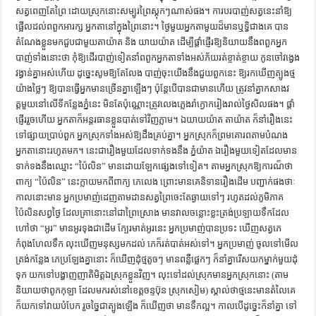
សត្វពេញតែព្រៃ ដោយស្រុកនោះសម្បូរព្រៃស្ដុកៗណាស់ផង។ ការបរបាញ់សត្វនេះនាំឱ្យ
ផ្អើលដល់ពពួកអារក្ស អ្នកតានៅក្នុងព្រៃនោះ។ ថ្ងៃមួយអ្នកតាមួយដ៏មានឬទ្ធិជាងគេ បាន
តំណែងខ្លួនមកជួបជាមួយតាយ៉ាត និង យាយយ៉ាត ដើម្បីផ្ដាំផ្ញើរឱ្យនិយាយនឹងពពួកអ្នក
បាញ់ទាំងនោះថា កុំឱ្យដើរបាញ់ទៀតនាំពពួកអ្នកតាទាំងអស់ភ័យរត់ខ្ចាត់ខ្ចាយ កូនចៅវង្វេង
វង្វាន់គ្នាអស់ហើយ ដូច្នេះសូមឱ្យតែលែង បាញ់ចុះយើងនឹងជួយពួកនេះ ឱ្យរកឃើញត្បូងថ្ម
យ៉ាងថ្លៃៗ ឱ្យបានធ្វើអ្នកមានច្រើនគ្នាឡើងៗ ប៉ុនែ្ដបើបានជាមានហើយ ត្រូវនាំគ្នាកសាងវ
ត្ដមួយនៅលើទីកន្លែងភ្នំនេះ មិនតែប៉ុណ្ណោះត្រូវលេងភ្លេងរាំក្ងោករៀងរាល់ថ្ងៃសិលផង។ ផ្ដាំ
ផ្ញើររួចហើយ អ្នកតាក៏អន្ដរធានខ្លួនបាត់ទៅវិញភ្លាម។ ឯយាយយ៉ាត តាយ៉ាត ក៏នាំរឿងនេះ
ទៅផ្សាយប្រាប់ពួក អ្នកស្រុកទាំងអស់ឱ្យដឹងគ្រប់គ្នា។ អ្នកស្រុកក៏ព្រមគោរពតាមបំណង
អ្នកតានោះរហូតមក។ នេះជារឿងមួយដែលទាក់ទងនឹង ភ្នំយ៉ាត ឯរឿងមួយទៀតដែលមាន
ទាក់ទងនឹងឈ្មោះ “ប៉ៃលិន” មានដោយឡែកផ្សេងទៅទៀត។ តាមអ្នកស្រុកឱ្យការណ៏ថា
ពាក្យ “ប៉ៃលិន” នេះក្លាយមកពីពាក្យ ភេលេង ព្រោះមានគេនិទានរឿងដើម បញ្ជាក់ផងថាៈ
កាលនោះមាន អ្នកប្រមាញ់ដេញតាមដានសត្វព្រៃចេះតែឆ្ងាយទៅៗ រហូតដល់ភូមិភាគ
ប៉ៃលិនសព្វថ្ងៃ ដែលគ្រានោះនៅជាព្រៃស្រោង មានវាលចន្លោះខ្លះត្រង់ប្រឡាយទឹកដែល
ហៅថា “អូរ” មានអូរទុងជាដើម ក្បែរមាត់អូរនេះ អ្នកប្រមាញ់បានប្រទះ ឃើញសត្វភេ
កំពុងហែលទឹក លុះឃើញមនុស្សមកដល់ ភេក៏រត់បាត់អស់ទៅ។ អ្នកប្រមាញ់ ចូលទៅមើល
ត្រង់កន្លែង ភេប្រឡែងគ្នានោះ ក៏ឃើញដុំថ្មតូចៗ មានពន្លឺផ្លេកៗ ក៏នាំគ្នារើសយកម្នាក់មួយដុំ
ទុក យកទៅបង្ហាញញាតិមិត្ដឯស្រុកខ្លួនវិញ។ លុះទៅដល់ស្រុកមានអ្នកស្រុកនោះ (តាម
និយាយថាពូកកុឡា ដែលមករស់នៅខេត្ដចន្ទប៊ុន ស្រុកសៀម) ស្គាល់ថាថ្មនេះមានតំលៃគេ
ក៏យកទៅវាយបំបែក រួចច្នៃជាត្បូងឡើង ក៏ឃើញថា មានទឹកល្អ។ កាលបើដូច្នេះក៏នាំគ្នា ទៅ