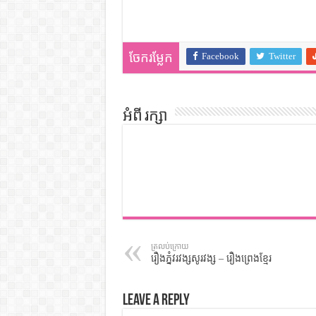
Facebook
Twitter
ចែករម្លែក
អំពី រក្សា
ត្រលប់ក្រោយ
រឿងភ្នំវរវង្សសូរវង្ស – រឿងព្រេងខ្មែរ
Leave a Reply