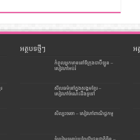
អត្ថបទថ្មីៗ
អ
កំពូលអ្នកមាននៅទីក្រុងបាប៊ីឡូន –
សៀវភៅអប់រំ
ែរ
សីលធម៌នៅក្នុងសង្គមខ្មែរ –
សៀវភៅចំណេះដឹងទូទៅ
សិល្បះចរចា – សៀវភៅពាណិជ្ជកម្ម
ទំលៀមទម្លាប់ប្រពៃណីជនជាតិចិន –