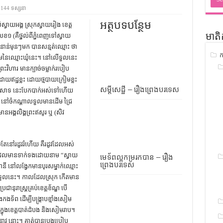
ជ្រាវ
144 ទស្សនា
ចំណេះដឹងទូទៅ
អត្ថបទបន្ថែម
ំស្វាយអង្គ ស្រុកស្វាយរៀង ខេត្ដ
១ (គឺថ្នល់ពីភ្នំពេញទៅស្វាយ
មាតិ
ូទៅ
នាន់មុនៗមក បានសន្មត់ឈ្មោះ ថា
ក
ទស្រាវជ្រាវ
មនៃឈ្មោះឃុំនេះ។ នៅលើទួលនេះ
វិហារ មានក្បាច់ចម្លាក់របៀប
ៀវភៅចំណេះដឹងទូទៅ
ោយឥដ្ឋខ្លះ ដោយថ្មបាយក្រៀមខ្លះ
សម្តីសេដ្ឋី – រឿងព្រេងបរទេស
រាសាទ នេះបែកបាក់អស់ទៅហើយ
ះ។ នៅចំកណ្ដាលទួលមានដើម ជ្រៃ
អង្គលិង្គព្រះឥសូរ ឬ (សិវ
លតែនៅរដូវរំហើយ គឺរដូវដែលអស់
្រេងដែលមានទាក់ទងដោយនាម “ស្វាយ
មេទ័ពល្អកម្ររកបាន – រឿង
ព្រេងបរទេស
នី នៅលង្វែកមានបុរសម្នាក់ឈ្មោះ
ៅលើទួលនេះ។ កាលដែលស្រុក កើតមាន
ានុរាស្រ្ដគ្រប់ខេត្ដខ័ណ្ឌ បើ
កងទ័ព ដើម្បីបង្ក្រាបខ្មាំងសៀម
្នុងខេត្ដបាត់ដំបង និងសៀមរាប។
ពាវនាវ នោះ។ គាត់បានប្រុងប្រៀប