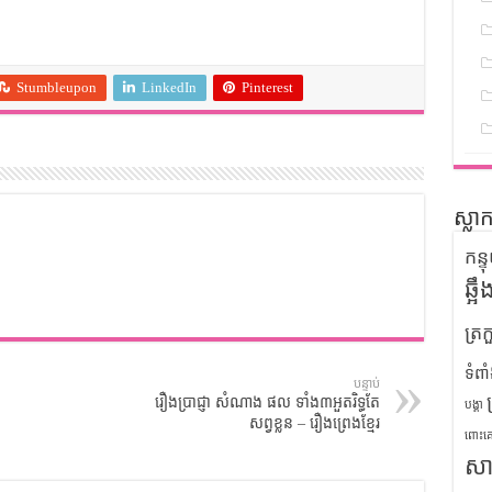
Stumbleupon
LinkedIn
Pinterest
ស្លា
កន្
ឆ្អ
ត្រក
ទំពា
បន្ទាប់
រឿងប្រាជ្ញា សំណាង ផល ទាំង៣អួតរិទ្ធតែ
បង្គា
សព្វខ្លួន – រឿងព្រេងខ្មែរ
ពោះគ
សា