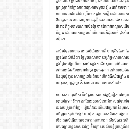
កូនចៅនេះ ខ្លះក៏ទៅនៅឯនោះ ខ្លះក៏ទៅនៅឯនេះ បែកគ្នា
អ្នកស្រុកក៏នាំគ្នាសាងជាវត្ដអារាមមួយឡើង ដាក់នាមថា “
សាមណេរគង់នៅជា ច្រើន។ កន្លងមកទៀតដោយមានការទទើស
មិនស្អាតផង មានការខ្វះខាតគ្រឿងសេនាសនៈផង លោកគ្រូ
ធំនោះ ភិក្ខុ-សាមណេរកាប់១ថ្ងៃ បានតែពាក់កណ្ដាលដើម 
ប៉ុន្មាន ដែលបានកាប់ខ្លះទៅហើយនោះក៏ដុះសាច់ ដុះសំបក
ទៀត។
កាប់១ថ្ងៃទល់ល្ងាច ដោយខំយ៉ាងណាក៏ បានត្រឹមតែ
គ្រូចង់ទាល់គំនិត។ ថ្ងៃមួយលោកបានឱ្យភិក្ខុ-សាមណេរ
ក្នុងថ្ងៃនេះឱ្យហើយស្រេចតែម្ដង។ ដើមស្វាយទ្រាំមិនប
ទៅជាដុះមែកខ្នែងចេញផ្លែផ្កា ដូចធម្មតា។ នៅពេលយប់គេឮស
មិនយូរប៉ុន្មាន លោកគ្រូចៅអធិការក៏កើតជំងឺឈឺជាខ្លា
ហេតុអស្ចារ្យដូច្នេះ ក៏រត់ចោល អារាមនោះអស់ទៅ។
ឧបាសក ឧបាសិកា ក៏នាំគ្នាទៅកសាងវត្ដថ្មីទៀតនៅចម្ងាយ
ស្វាយផ្អែម ” វិញ។ ឯកន្លែងវត្ដចាស់នោះវិញ សព្វថ
ដុះស៊ុបទ្រុបទៅវិញ។ រឿងរ៉ាវនេះហើយជាប្រភព នៃបុរាណដ
ឃើញពាក្យថា “អង្គ” នេះពុំ សមក្លាយមកពីពាក្យអង្
លិង្គ តម្កល់ធ្វើជាវត្ថុសក្ការៈក្នុងគ្រានោះ។ សីវល
គោរពព្រះពុទ្ធសាសនាវិញ ទីសក្ការៈរបស់លទ្ធិព្រាហ្មណ៏