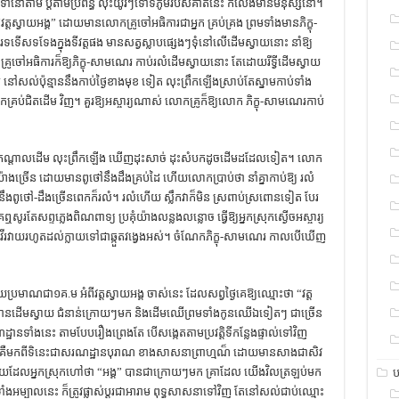
ទៅនៅតាម ប្ដីតាមប្រពន្ធ លុះយូរៗទៅទីភូមិរបស់គាត់នេះ ក៏លែងមានមនុស្សនៅ។
វត្ដស្វាយអង្គ” ដោយមានលោកគ្រូចៅអធិការជាអ្នក គ្រប់គ្រង ព្រមទាំងមានភិក្ខុ-
ទទែងក្នុងទីវត្ដផង មានសត្វស្លាបផ្សេងៗទុំនៅលើដើមស្វាយនោះ នាំឱ្យ
ចៅអធិការក៏ឱ្យភិក្ខុ-សាមណេរ កាប់រលំដើមស្វាយនោះ តែដោយរីទ្វីដើមស្វាយ
នៅសល់ប៉ុន្មាននឹងកាប់ថ្ងៃខាងមុខ ទៀត លុះព្រឹកឡើងស្រាប់តែស្នាមកាប់ទាំង
គ្រប់ជិតដើម វិញ។ គួរឱ្យអស្ចារ្យណាស់ លោកគ្រូក៏ឱ្យលោក ភិក្ខុ-សាមណេរកាប់
ពាក់កណ្ដាលដើម លុះព្រឹកឡើង ឃើញដុះសាច់ ដុះសំបកដូចដើមដដែលទៀត។ លោក
យ៉ាងច្រើន ដោយមានពូថៅនឹងដឹងគ្រប់ដៃ ហើយលោកប្រាប់ថា នាំគ្នាកាប់ឱ្យ រលំ
ាននឹងពូថៅ-ដឹងច្រើនពេកក៏រលំ។ រលំហើយ ស្លឹកវាក៏មិន ស្រពាប់ស្រពោនទៀត បែរ
ូរតែសព្ទភ្លេងពិណពាទ្យ ប្រគុំយ៉ាងលន្លងលន្លោច ធ្វើឱ្យអ្នកស្រុកស្ងើចអស្ចារ្យ
ំង រវើរវាយរហូតដល់ក្លាយទៅជាឆ្កួតវង្វេងអស់។ ចំណែកភិក្ខុ-សាមណេរ កាលបើឃើញ
ប្រមាណជា១គ.ម អំពីវត្ដស្វាយអង្គ ចាស់នេះ ដែលសព្វថ្ងៃគេឱ្យឈ្មោះថា “វត្ដ
្ងៃនៅមានដើមស្វាយ ជំនាន់ក្រោយៗមក និងដើមឈើព្រមទាំងកូនឈើឯទៀតៗ ជាច្រើន
្ឋានទាំងនេះ តាមបែបរឿងព្រេងតែ បើសង្កេតតាមប្រវត្ដិទីកន្លែងផ្ទាល់ទៅវិញ
គរទេ គឺមកពីទិនេះជាសរណដ្ឋានបុរាណ ខាងសាសនាព្រាហ្មណ៏ ដោយមានសាងជាសិវ
ិង្គនេះហើយដែលអ្នកស្រុកហៅថា “អង្គ” បានជាក្រោយៗមក គ្រាដែល យើងវិលត្រឡប់មក
ប
ទាំងអម្បាលនេះ ក៏ត្រូវផ្លាស់ប្ដូរជាអារាម ពុទ្ធសាសនាទៅវិញ តែនៅសល់ជាប់ឈ្មោះ