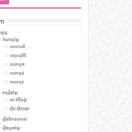
កា
ម្សាន្ត
កំណាព្យខ្មែរ
បទកាកគតិ
បទប្រហ្មគីតិ
បទពាក្យ៧
បទពាក្យ៨
បទពាក្យ៩
ចម្រៀងខ្មែរ
រស់ សិរីសុទ្ឋា
ស៊ិន ស៊ីសាមុត
រឿងនិទានបរទេស
រឿងព្រេងខ្មែរ