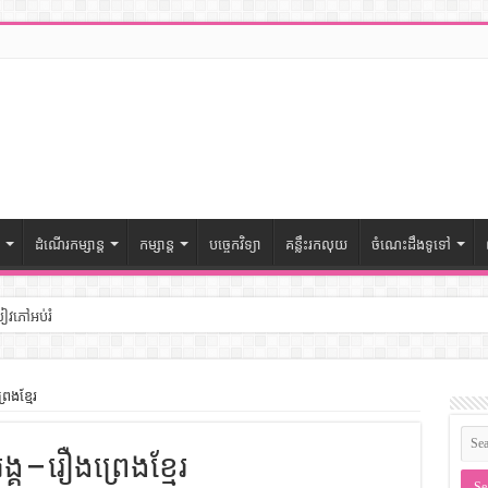
ដំណើរកម្សាន្ត
កម្សាន្ត
បច្ចេកវិទ្យា
គន្លឹះរកលុយ
ចំណេះដឹងទូទៅ
សៀវភៅអប់រំ
ៅចំណេះដឹងទូទៅ
េងខ្មែរ
– សៀវភៅចំណេះដឹងទូទៅ
 – រឿងព្រេងខ្មែរ
ងទូទៅ