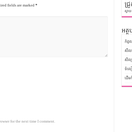
ជ្រូ
red fields are marked
*
ស្វាយ
អត្ថប
កំពូ
សីលធ
សិល្
ទំលៀ
ដើមក
rowser for the next time I comment.