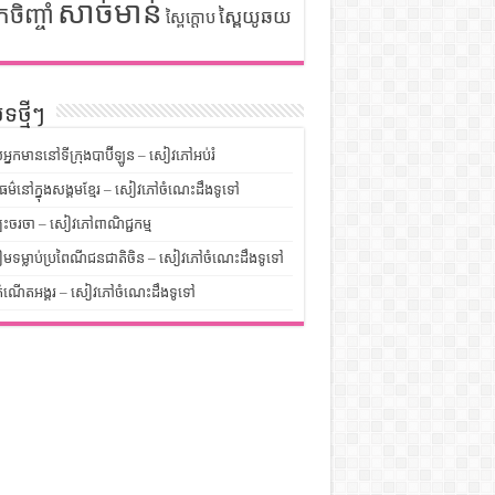
សាច់មាន់
កចិញ្ចាំ
ស្ពៃយូឆយ
ស្ពៃក្តោប
ទថ្មីៗ
លអ្នកមាននៅទីក្រុងបាប៊ីឡូន – សៀវភៅអប់រំ
ម៌នៅក្នុងសង្គមខ្មែរ – សៀវភៅចំណេះដឹងទូទៅ
បះចរចា – សៀវភៅពាណិជ្ជកម្ម
មទម្លាប់ប្រពៃណីជនជាតិចិន – សៀវភៅចំណេះដឹងទូទៅ
ំណើតអង្គរ – សៀវភៅចំណេះដឹងទូទៅ