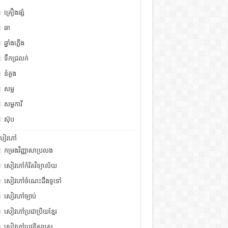
គ្រឿងផ្សំ
ឆា
ឆ្នាំងភ្លើង
ទឹកជ្រលក់
នំគួង
សម្ល
សម្លការី
ស៊ុប
សៀវភៅ
កម្រងវិញ្ញាសាប្រលង
សៀវភៅកំរិតវិទ្យាល័យ
សៀវភៅចំណេះដឹងទូទៅ
សៀវភៅច្បាប់
សៀវភៅប្រជាប្រិយខ្មែរ
សៀវភៅប្រវត្តិសាស្រ្ត