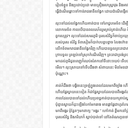
រៀបចំខ្លួន និងប្រដាប់ប្រដា មានគ្រឿងសាស្រ្ដាវុធ និងអ
ធ្វើដំណើរឆ្ពោះទៅកាន់រាជធានីលង្វែក ដោយដំណើរថ្មើ
លុះទៅដល់លង្វែកហើយគាត់បាន ទៅរកជួបមេទ័ព ដើម្បីប្រគ
លោកមេទ័ព កាលបើបានពលរេហ៏ល្មមគ្រប់គ្រាន់ហើយ ក៏តាំ
ពួកសត្រូវ។ លុះទៅដល់សមរភូមិ បុរសសំរិទ្ធក៏ចាប់ប្រយុ
របស់បុរស សំរិទ្ធ ទ័ពសៀមក៏បាក់បបខ្លបខ្លាច លែងហ៊ាន
លើកទ័ពមករាជធានីលង្វែកវិញ ហើយបានទួលព្រះរាជាត
ក្រាបទួល ត្រឡប់ទៅស្រុកកំណើតវិញ។ ព្រះរាជាទ្រង់ព្រះ
មកដល់ភូមិដូនពេញុក៏ឈប់សំរាកនៅទីនោះ១យប់ ទើបធ្
មើល។ លុះស្រាយទៅទើបដឹងថា សំពាយនេះ មិនមែនជារបស
ប៉ុណ្ណោះ។
គាត់ក៏ដឹងថា បង្វិចនេះច្រឡំក្នុងពេលដែលមកពីច្បាំង
ហើយផ្លែស្វាយនេះទៀត ក៏ជាផ្លែស្វាយដែលបានពីអង្គរដែ
កាលដែលបានទៅដល់ហើយប្រពន្ធគាត់បានយកគ្រាប់ស្វាយ
ប៉ុន្មានស្វាយក៏ដុះឡើងបែកមែកធាង មានផ្កាផ្លែជាហូរហ
មកពីអង្គរ ប៉ុនែ្ដតៗមកពាក្យ “អង្គរ ” ហៅកាត់ ខ្លីមកន
បុរសសំរិទ្ធ និងភរិយាក៏ ស្លាប់បាត់ទៅ នៅតែតំណរកូន