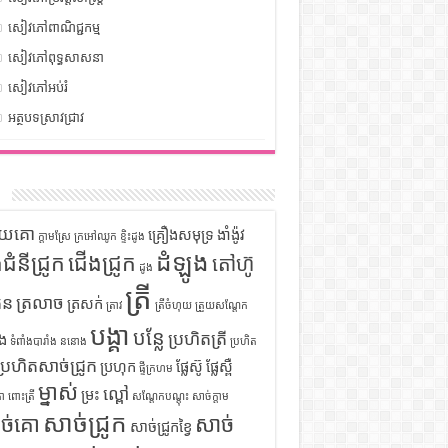
សៀវភៅពាណិជ្ជកម្ម
សៀវភៅពុទ្ធសាសនា
សៀវភៅអប់រំ
អត្ថបទស្រាវជ្រាវ
ក
ទុយគោ
គ្រឿងសមុទ្រ
ងាំង៉ូវ
ក្តាមស្រែ
ក្រអៅឈូក
ខ្ទិះដូង
ដំឡូង
ឹងជំនីជ្រូក
ជើងជ្រូក
តៅហ៊ូ
ដូង
ត្រី
ួន
ត្រលាច
ត្រសក់
ត្រាវ
ត្រីចំហុយ
ត្រួយសណ្តែក
បង្គា
បន្លែ
ប្រហិតត្រី
ំង
ទំពាំងបារាំង
ននោង
ប្រហិត
ប្រហិតសាច់ជ្រូក
ប្រហុក
ផ្លែស៊ូ
ផ្លែស្ពឺ
ផ្ទីក្រហម
ម្នាស់
ល្ពៅ
ម្រះ
ោ
ពោះត្រី
សណ្តែកបណ្តុះ
សាច់ក្តាម
សាច់ជ្រូក
ច់គោ
សាច់
សាច់ជ្រូកខ្វៃ