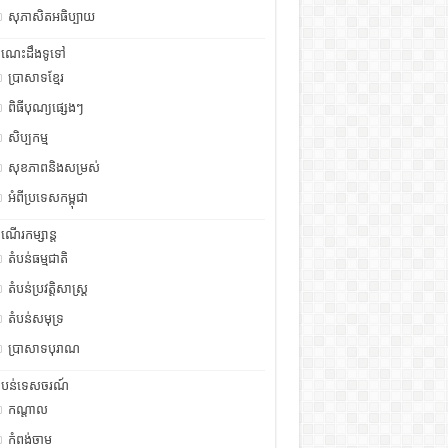
សុភាសិតអធិប្បាយ
ំណេះដឹងទូទៅ
ប្រាសាទខ្មែរ
ពិធីបុណ្យផ្សេងៗ
សិប្បកម្ម
សុខភាពនិងសម្រស់
អំពីប្រទេសកម្ពុជា
ំណើរកម្សាន្ត
តំបន់ធម្មជាតិ
តំបន់ប្រវត្តិសាស្រ្ត
តំបន់សមុទ្រ
ប្រាសាទបុរាណ
ំបន់ទេសចរណ៍
កណ្តាល
កំពង់ចាម