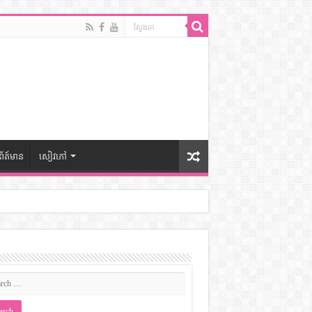
ព័ត៍មាន
សៀវភៅ