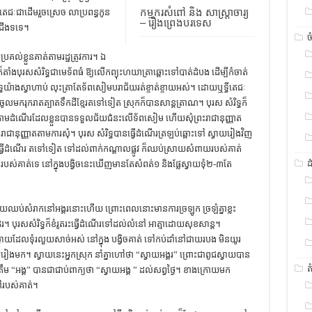
កម្មករសំពៅ និង សាស្រ្តាចារ្យ
ាវតេជៈជាដើមរួចស្រេច លាប្រពន្ធកូន
– រឿងព្រេងបរទេស
រជើងទទេ។
ច
ល់ខ្លួនគាត់តាមរដ្ឋត្រូវការ។ ឯ
ងបុរសសំរិទ្ធជាមេទ័ពធំ ឱ្យលើកព្យុះហយាត្រាឆ្ពោះទៅបាត់ដំបង ដើម្បីកំចាត់
ទ្ធយ៉ាងស្វាហាប់ លុះត្រាតែទ័ពសៀមបរាជ័យរត់ខ្ចាត់ខ្ចាយអស់។ ដោយឬទ្ធីតេជៈ
ចូលមករុករាតត្បាតទឹកដីខ្មែរតទៅទៀត ស្រុកក៏បានសាន្ដត្រាណ។ បុរស សំរិទ្ធក៏
ាមដំណើរដែលខ្លួនបានទទួលជ័យជំនះលើទ័ពសៀម ហើយសុំព្រះរាជានុញ្ញាត
រាជានុញ្ញាតតាមការសុំ។ បុរស សំរិទ្ធបានធ្វើដំណើរត្រឡប់ឆ្ពោះទៅ ស្វាយរៀងវិញ
វើដំណើរ តទៅទៀត ទៅដល់ពាក់កណ្ដាលផ្លូវ ក៏ឈប់ស្រាយសំពាយរបស់គាត់
ដ
់គាត់ទេ នៅក្នុងបង្វិចនេះឃើញមានតែសំពត់១ និងផ្លែស្វាយទុំ២-៣តែ
 ហើយឈប់សំរាកនៅអង្គរនោះហើយ ព្រោះពេលនោះមានការច្រឡូក ច្រឡំគ្នាខ្លះ
រ។ បុរសសំរិទ្ធក៏ខំរូតរះធ្វើដំណើរទៅដល់លំនៅ អាត្មាដោយសុខសាន្ដ។
ដែលទុំរលួយសាច់អស់ នៅក្នុង បង្វិចគាត់ ទៅកប់ដាំនៅជាយរបង មិនយូរ
ែររៀងមក។ ស្វាយនេះអ្នកស្រុក នាំគ្នាហៅថា “ស្វាយអង្គរ” ព្រោះជាពូជស្វាយបាន
ត
ៅត្រឹម “អង្គ” បានជាជាប់ពាក្យថា “ស្វាយអង្គ ” ដល់សព្វថ្ងៃ។ ខាងក្រោយមក
ចៅរបស់គាត់។