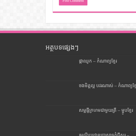
អត្ថបទផ្សេងៗ
ផ្កាឈូក – កំណាព្យខ្មែរ
ចងមិត្តល្អ បវរណាស់ – កំណាព្យខ្ម
សម្លផ្ទីក្រហមជាមួយត្រី – ម្ហូបខ្មែរ
រមណីយដ្ឋានប្រាសាទភ្នំជីសូរ –