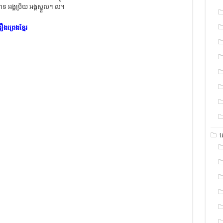
ទ អង្គប្រិយ អង្គស្នួល។ ល។
រឿងព្រេងខ្មែរ