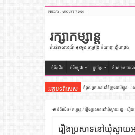
FRIDAY , AUGUST 7 2026
រក្សាកម្សាន្ត
តំបន់ទេសចរណ៍ មុខម្ហូប ចម្រៀង កំណាព្យ រឿងព្រេង
ទំព័រដើម
អំពីកម្ពុជា
ម្ហូបខ្មែរ
តំបន់ទេសចរណ៏
កំពូលអ្នកមាននៅទីក្រុងបាប៊ីឡូន – 
អត្ថបទពិសេស
សីលធម៌នៅក្នុងសង្គមខ្មែរ – សៀវភ
សិល្បះចរចា – សៀវភៅពាណិជ្ជកម្ម
ទំព័រដើម
/
កម្សាន្ត
/
រឿងប្រសាទនៅឃុំស្វាយអង្គ – រឿងព្រ
ទំលៀមទម្លាប់ប្រពៃណីជនជាតិចិន 
រឿងប្រសាទនៅឃុំស្វាយអង្គ
ដើមកំណើតអង្គរ – សៀវភៅចំណេះដឹ