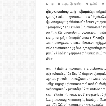
ដើមកំណើតជនជាតិខ្មែរ – អត្ថបទស្រាវ
រក្សា
កម្សាន្ត
,
រឿងព្រេងខ្មែរ
ផ្តល់មតិ
ទំនាក់ទំនងកម្ពុជានិងចិន – សៀវភៅ
រឿងប្រសាទនៅឃុំស្វាយអង្គ – រឿងព្រេងខ្មែរ
៖ នៅក្នុងឃុ
ស្វាយរៀង នៅចមាយប្រមាណជា១០គ.ម អំពីថ្នល់ជាតិលេខ
ព្រះបាទធម្មិក – សៀវភៅចំណេះដឹងទ
រៀង) មានទួលមួយខ្ពស់មិនដែលលិចទឹកទេ។ អ្នកស្រុកជំ
រដ្ឋបាល និង រដ្ឋបាលវិមជ្ឈការ – អត្ថប
“ទួលស្វាយអង្គ” ទួលនេះហើយ ដែលជាគោលសន្មត់នា
មានកំពែង និង ប្រាសាទថ្មបុរាណមួយមានសណ្ឋាណជាព្រះ
ការស្វែងយល់អំពី ល្ខោនខោល – ស
រចនាបុរាណ គួរឱ្យចាប់អារម្មណ៏ ដែលគេ តាក់តែងឡើងដ
មានបណ្តោយប្រមាណជា៨៣ម ទទឹង៤៦ម។ សព្វថ្ងៃប្
នៅមានសល់តែកំទេចឥដ្ឋថ្ម និងសណ្ឋានខ្លះតែប៉ុណ្ណោ
មួយដើមធំ និងពីខាងមុខប្រាសាទបាក់បែកនេះ គេឃើញមាន
លិង្គ)។
អ្នកផងធ្វើ ដំណើរទៅកាន់បុរាណដ្ឋាននេះបានងាយស្រួ
ភ្លៀង ទៅបានតែផ្លូវជើង និងផ្លូវលំ ប៉ុណ្ណោះ។ រឿងព
អង្គ” មានដូចតទៅៈ មានសេចក្ដីដំណាលថា កាលពីរាជធា
“សំរិទ្ធ” ជាអ្នកខ្លាំងពូកែអង់អាចណាស់ មានទំលំន
ចម្បាំងជាមួយសៀម ព្រះរាជាក៏ទ្រង់អំពាវនាវដល់អាណា ប្រជ
នរណាខ្លាំងពូកែ អង់អាចនោះ សូមឱ្យចូលខ្លួនទៅបម្រើក្នុង
ដែលចូលមករាតត្បាតអាណាខេត្ដខ្មែរ ឯតំបន់ប្រទល់ដែនក
បុរសសំរិទ្ធ ក៏ស្ម័គ្រចិត្ដចូលខ្លួនទៅតាមព្រះរាជតម្រាអំ