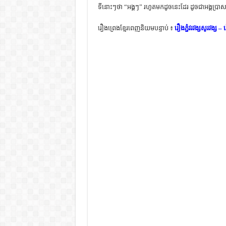
ទីនោះៗថា “អង្គៗ” រហូតមកដូចនេះដែរ ដូចជាអង្គប្រាសា
រឿងព្រេងខ្មែរពេញនិយមបន្ទាប់ ៖
រឿងភ្នំវរវង្សសូរវង្ស – 