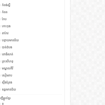
កំពង់ស្ពឺ
កំពត
កែប
កោះកុង
តាកែវ
បន្ទាយមានជ័យ
បាត់ដំបង
ពោធិសាត់
ព្រះសីហនុ
មណ្ឌលគីរី
សៀមរាប
ស្ទឹង​​ត្រែង
ឧត្ដរមានជ័យ
ញ្ជីម្ហូបខ្មែរ
ខ