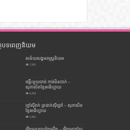
ត្ថបទពេញនិយម
សម័យសង្គមរាស្រ្តនិយម
7,002
ចង្កឹះមួយបាច់ កាច់មិនបាក់ –
សុភាសិតខ្មែរអធិប្បាយ
6,858
ក្តៅស៊ីរាក់ ត្រជាក់ស៊ីជ្រៅ – សុភាសិត
ខ្មែរអធិប្បាយ
3,962
រឿងអ្នកតាឃ្លាំងមឿង – រឿងព្រេងខ្មែរ