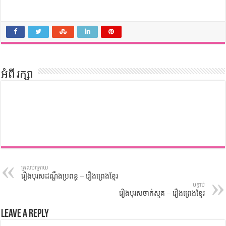
អំពី រក្សា
ត្រលប់ក្រោយ
រឿងបុរសដណ្តឹងប្រពន្ធ – រឿងព្រេងខ្មែរ
បន្ទាប់
រឿងបុរសចាក់ស្មុគ – រឿងព្រេងខ្មែរ
Leave a Reply