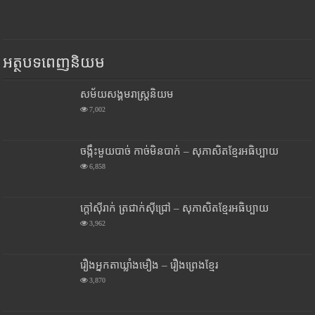
អត្ថបទពេញនិយម
សម័យសង្គមរាស្រ្តនិយម
7,002
ចង្កឹះមួយបាច់ កាច់មិនបាក់ – សុភាសិតខ្មែរអធិប្បាយ
6,858
ក្តៅស៊ីរាក់ ត្រជាក់ស៊ីជ្រៅ – សុភាសិតខ្មែរអធិប្បាយ
3,962
រឿងអ្នកតាឃ្លាំងមឿង – រឿងព្រេងខ្មែរ
3,870