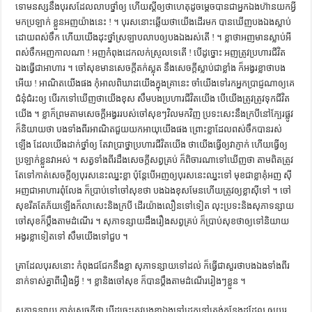
ទោមនស្ស​នឹង​បុរស​ដែល​លាប​ថ្នាំ​ឲ្យ​ ហើយ​ស្ដី​ឲ្យ​ថា​ហេតុដូចម្ដេច​បាន​ជា​អ្នក​ឯង​ហ៊ាន​យក​អ្វី​
ការស្វែងយល់អំពី ល្ខោនខោល – សៀវភៅចំណេះដឹងទូទៅ
មក​ប្រឡាក់​ ខ្លួន​អញ​យ៉ាង​នេះ ! ។ បុរស​នោះ​ឆ្លើយ​ថា​យើង​ដើរ​មក​ បាន​ឃើញ​បង​ឯង​ស្លាប់​
ដោយ​ពស់​ចឹក​ ហើយ​យើង​ដុះ​ថ្នាំ​ស្រឡាប​លាប​ឲ្យ​បង​ឯង​រស់​តើ ! ។ ខ្លា​ថា​អញ​មាន​ស្លាប់​អី​
ពស់​ចឹក​អញ​កាលណា ! អញ​កំពុង​ដេក​លក់​ស្រួល​ទេ​តើ ! បើ​ដូច្នោះ​ អញ​ត្រូវ​ប្រហារ​ជីវិត​
ឯង​ធ្វើ​ជា​អាហារ ។ ចៅ​សុខ​មាន​សេចក្ដី​តក់​ស្លុត​ នឹង​សេចក្ដី​ស្លាប់​ជា​ខ្លាំង​ ក៏​អង្វរ​ខ្លា​ថា​បង​
អើយ ! អាណិត​យើង​ផង​ កុំ​អាល​ពិឃាដ​យើង​ក្នុង​គ្រា​នេះ​ ចាំ​យើង​ទៅ​រក​អ្នក​ប្រាជ្ញ​ណា​ឲ្យ​​គេ​
ជំនុំ​ជំរះ​ឲ្យ​ បើ​រក​ទៅ​ឃើញ​ថា​យើង​ខុស​ សឹម​បង​ប្រហារ​ជីវិត​យើង​ បើ​យើង​ត្រូវ​ត្រូវ​ទុក​ជីវិត​
យើង ។ ខ្លា​ក៏​ព្រម​តាម​សេចក្ដី​អង្វរ​របស់​ចៅ​សុខៗ​វិល​មក​វិញ​ ប្រទះ​សេះ​នឹង​ក្របី​នៅ​ក្បែរ​ផ្លូវ​
ក៏​និយាយ​ថា​ បង​ទាំង​ពីរ​អាណិត​ជួយ​យក​អាយុ​យើង​ផង​ ព្រោះ​ខ្លា​ដែល​ពស់​ចឹក​បាន​រស់​
ឡើង​ ដែល​យើង​ដាក់​ថ្នាំ​ឲ្យ​ តែ​វា​ប្រាថ្នា​ប្រហារ​ជីវិត​យើង​ ថា​យើង​ធ្វើ​ឲ្យ​វា​ភ្ញាក់​ ហើយ​ធ្វើ​ឲ្យ​
ប្រឡាក់​ខ្លួន​វា​អស់ ។ សត្វ​ទាំងពីរ​ដឹង​សេចក្ដី​សព្វគ្រប់​ ក៏​ពិចារណា​ទៅ​ឃើញ​ថា​ តាម​ពិត​ត្រូវ​
តែ​ទៅ​កាត់​សេចក្ដី​ឲ្យ​បុរស​នេះ​ឈ្នះ​ខ្លា​ ប៉ុន្តែ​បើ​អញ​ឲ្យ​បុរស​នេះ​ឈ្នះ​ទៅ​ មុខ​ជា​ខ្លា​គុំ​អញ​ ស៊ី​
អញ​ជា​អាហារ​ពុំ​លែង​ ក៏​ប្រាប់​ទៅ​ចៅ​សុខ​ថា​ បង​ឯង​ខុស​មែន​ហើយ​ត្រូវ​ឲ្យ​ខ្លា​ស៊ី​ទៅ ។ ចៅ​
សុខ​រឹត​តែ​ភ័យ​ឡើង​ក៏​លា​សេះ​និង​ក្របី​ ដើរ​យ៉ាង​លឿន​ទៅ​ទៀត​ លុះ​ប្រទះ​និង​សុភាទន្សាយ​
ចៅ​សុខ​ក៏​ប្ដឹង​តាម​ដំណើរ ។ សុភា​ទន្សាយ​ដឹង​រឿង​សព្វគ្រប់​ ក៏​ប្រាប់​សុខ​ថា​ឲ្យ​ទៅ​និយាយ​
អង្វរ​ខ្លា​ទៀត​ទៅ​ សឹម​យើង​ទៅ​ជួប ។
គ្រា​ដែល​បុរស​នោះ​ កំពុង​ជជែក​នឹង​ខ្លា​ សុភាទន្សាយ​ទៅ​ដល់​ ក៏​ធ្វើ​ជា​សួរ​ថា​បង​ឯង​ទាំងពីរ​
នាក់​ទាស់​គ្នា​ពី​រឿង​អ្វី ! ។ ខ្លា​និង​ចៅ​សុខ​ ក៏​បាន​ប្ដឹង​តាម​ដំណើរ​រៀងៗ​ខ្លួន ។
សុភាទន្សាយ​ កាត់​សេចក្ដី​ថា​ បើ​ដូច្នេះ​ត្រូវ​បង​ខ្លា​ឯង​ទៅ​ដេក​នៅ​ត្រង់​កន្លែង​ដដែល​ ឲ្យ​យូរ​