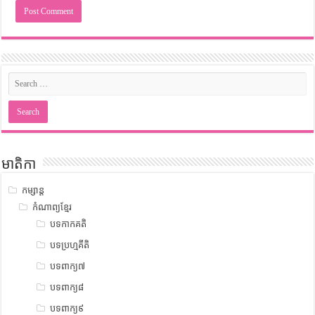
មាតិកា
កម្សាន្ត
កំណាព្យខ្មែរ
បទកាកគតិ
បទប្រហ្មគីតិ
បទពាក្យ៧
បទពាក្យ៨
បទពាក្យ៩