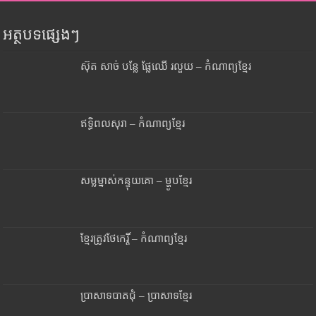
អត្ថបទផ្សេងៗ
ស៊ុត សាច់ បន្លែ ផ្លែឈើ រលួយ – កំណាព្យខ្មែរ
ឥទ្ធិពលសុរា – កំណាព្យខ្មែរ
សម្លម្នាស់កន្ទុយគោ – ម្ហូបខ្មែរ
ខ្មែរត្រូវថែកេរ្តិ៍ – កំណាព្យខ្មែរ
ប្រាសាទបាតជុំ – ប្រាសាទខ្មែរ