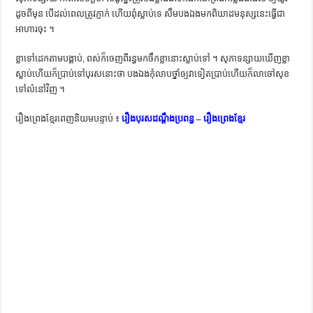
ដូច​ពី​មុន​ បើ​ដល់​ពេល​ត្រូវ​ភ្ញាក់​ ហើយ​ពុំ​ស្លាប់​ទេ​ សឹម​បង​ឯង​មក​ពិឃាដ​មនុស្ស​នេះ​​ធ្វើ​ជា​
អាហារ​ចុះ ។
ខ្លា​ទៅ​ដេក​តាម​បង្គាប់, ពស់​ក៏​ចេញ​ពី​រន្ធ​មក​ចឹក​ខ្លា​នោះ​ស្លាប់​ទៅ ។ សុភាទន្សាយ​ឃើញ​ខ្លា​
ស្លាប់​ហើយ​ក៏​ប្រាប់​ទៅ​បុរស​នោះ​ថា​ បង​ឯង​កុំ​លាប​ថ្នាំ​ឲ្យ​វា​ទៀត​ប្រាប់​ហើយ​ក៏​លា​ចៅ​សុខ​
ទៅ​លំនៅ​វិញ ។
រឿងព្រេងខ្មែរពេញនិយមបន្ទាប់ ៖
រឿងបុរសដណ្តឹងប្រពន្ធ – រឿងព្រេងខ្មែរ