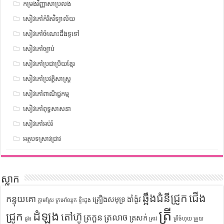
កម្រងវិញ្ញាសាប្រលង
សៀវភៅកំរិតវិទ្យាល័យ
សៀវភៅចំណេះដឹងទូទៅ
សៀវភៅច្បាប់
សៀវភៅប្រជាប្រិយខ្មែរ
សៀវភៅប្រវត្តិសាស្រ្ត
សៀវភៅពាណិជ្ជកម្ម
សៀវភៅពុទ្ធសាសនា
សៀវភៅអប់រំ
អត្ថបទស្រាវជ្រាវ
ស្លាក
ឆ្អឹងជំនីជ្រូក
ជើង
កន្ទុយគោ
គ្រឿងសមុទ្រ
ងាំង៉ូវ
ក្តាមស្រែ
ក្រអៅឈូក
ខ្ទិះដូង
ត្រី
ដំឡូង
ជ្រូក
តៅហ៊ូ
ត្រកួន
ត្រលាច
ត្រសក់
ដូង
ត្រាវ
ត្រីចំហុយ
ត្រួយ