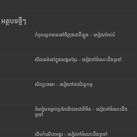
អត្ថបទថ្មីៗ
កំពូលអ្នកមាននៅទីក្រុងបាប៊ីឡូន – សៀវភៅអប់រំ
សីលធម៌នៅក្នុងសង្គមខ្មែរ – សៀវភៅចំណេះដឹងទូទៅ
សិល្បះចរចា – សៀវភៅពាណិជ្ជកម្ម
ទំលៀមទម្លាប់ប្រពៃណីជនជាតិចិន – សៀវភៅចំណេះដឹង
ទូទៅ
ដើមកំណើតអង្គរ – សៀវភៅចំណេះដឹងទូទៅ