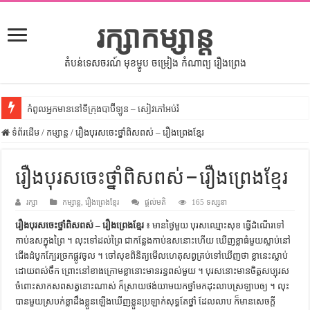
រក្សាកម្សាន្ត
តំបន់ទេសចរណ៍ មុខម្ហូប ចម្រៀង កំណាព្យ រឿងព្រេង
កំពូលអ្នកមាននៅទីក្រុងបាប៊ីឡូន – សៀវភៅអប់រំ
ទំព័រដើម
សីលធម៌នៅក្នុងសង្គមខ្មែរ – សៀវភៅចំណេះដឹងទូទៅ
/
កម្សាន្ត
/
រឿងបុរសចេះថ្នាំពិសពស់ – រឿងព្រេងខ្មែរ
សិល្បះចរចា – សៀវភៅពាណិជ្ជកម្ម
រឿងបុរសចេះថ្នាំពិសពស់ – រឿងព្រេងខ្មែរ
ទំលៀមទម្លាប់ប្រពៃណីជនជាតិចិន – សៀវភៅចំណេះដឹងទូទៅ
រក្សា
ដើមកំណើតអង្គរ – សៀវភៅចំណេះដឹងទូទៅ
កម្សាន្ត
,
រឿងព្រេងខ្មែរ
ផ្តល់មតិ
165 ទស្សនា
រឿងបុរសចេះថ្នាំពិសពស់ – រឿងព្រេងខ្មែរ
៖ មាន​ថ្ងៃ​មួយ​ បុរស​ឈ្មោះ​សុខ​ ធ្វើ​ដំណើរ​ទៅ​
ដើមកំណើតជនជាតិខ្មែរ – អត្ថបទស្រាវជ្រាវ
កាប់​ឧស​ក្នុង​ព្រៃ ។ លុះ​ទៅ​ដល់​ព្រៃ​ ជា​កន្លែង​កាប់​ឧស​នោះ​ហើយ​ ឃើញ​ខ្លា​ធំ​មួយ​ស្លាប់​នៅ​
ទំនាក់ទំនងកម្ពុជានិងចិន – សៀវភៅចំណេះដឹងទូទៅ
ជើង​ដំបូក​ក្បែរ​ច្រក​ផ្លូវ​ចូល ។ ចៅ​សុខ​ពិនិត្យ​មើល​ហេតុ​សព្វ​គ្រប់​ទៅ​ឃើញ​ថា​ ខ្លា​នេះ​ស្លាប់​
ដោយ​ពស់​ចឹក​ ព្រោះ​នៅ​ខាង​ក្រោម​ខ្លា​នោះ​មាន​រន្ធ​ពស់​មួយ ។ បុរស​នោះ​មាន​ចិត្ត​សប្បុរស​
ព្រះបាទធម្មិក – សៀវភៅចំណេះដឹងទូទៅ
ចំពោះ​សាកសព​សត្វ​នោះ​ណាស់​ ក៏​ស្រាយ​ថង់​យាម​យក​ថ្នាំ​មក​ដុះ​លាប​ស្រឡាប​ឲ្យ ។ លុះ​
រដ្ឋបាល និង រដ្ឋបាលវិមជ្ឈការ – អត្ថបទស្រាវជ្រាវ
បាន​មួយ​ស្របក់​ខ្លា​ដឹង​ខ្លួន​ឡើង​ឃើញ​ខ្លួន​ប្រឡាក់​សុទ្ធ​តែ​ថ្នាំ​ ដែល​លាប​ ក៏​មាន​សេចក្ដី​