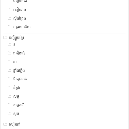
មណ្ឌលគីរី
សៀមរាប
ស្ទឹង​​ត្រែង
ឧត្ដរមានជ័យ
បញ្ជីម្ហូបខ្មែរ
ខ
គ្រឿងផ្សំ
ឆា
ឆ្នាំងភ្លើង
ទឹកជ្រលក់
នំគួង
សម្ល
សម្លការី
ស៊ុប
សៀវភៅ