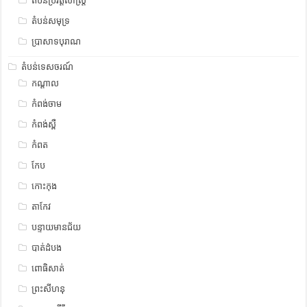
តំបន់ប្រវត្តិសាស្រ្ត
តំបន់សមុទ្រ
ប្រាសាទបុរាណ
តំបន់ទេសចរណ៍
កណ្តាល
កំពង់ចាម
កំពង់ស្ពឺ
កំពត
កែប
កោះកុង
តាកែវ
បន្ទាយមានជ័យ
បាត់ដំបង
ពោធិសាត់
ព្រះសីហនុ