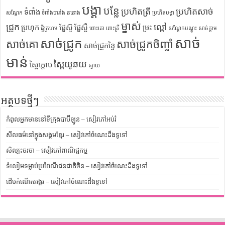
បង្គា
បន្លែ
ប្រហិតត្រី
ប្រហិតសាច់
ទំពាំង
សណ្តែក
ទំពាំងបារាំង
ននោង
ប្រហិតបង្គា
ម្នាស់
ជ្រូក
ល្ពៅ
ប្រហុក
ផ្លែស៊ូ
ផ្លែស្ពឺ
ម្រះ
ផ្ទីក្រហម
ពោះគោ
ពោះត្រី
សណ្តែកបណ្តុះ
សាច់ក្តាម
សាច់
សាច់ជ្រូក
សាច់គោ
សាច់ជ្រូកចិញ្ចាំ
សាច់ជ្រូកខ្វៃ
មាន់
ស្ពៃយូឆយ
ស្ពៃក្តោប
ស្វាយ
អត្ថបទថ្មីៗ
កំពូលអ្នកមាននៅទីក្រុងបាប៊ីឡូន – សៀវភៅអប់រំ
សីលធម៌នៅក្នុងសង្គមខ្មែរ – សៀវភៅចំណេះដឹងទូទៅ
សិល្បះចរចា – សៀវភៅពាណិជ្ជកម្ម
ទំលៀមទម្លាប់ប្រពៃណីជនជាតិចិន – សៀវភៅចំណេះដឹងទូទៅ
ដើមកំណើតអង្គរ – សៀវភៅចំណេះដឹងទូទៅ