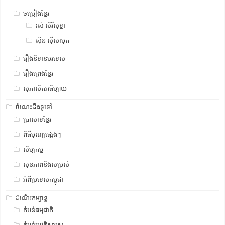
ចម្រៀងខ្មែរ
រស់ សិរីសុទ្ឋា
ស៊ិន ស៊ីសាមុត
រឿងនិទានបរទេស
រឿងព្រេងខ្មែរ
សុភាសិតអធិប្បាយ
ចំណេះដឹងទូទៅ
ប្រាសាទខ្មែរ
ពិធីបុណ្យផ្សេងៗ
សិប្បកម្ម
សុខភាពនិងសម្រស់
អំពីប្រទេសកម្ពុជា
ដំណើរកម្សាន្ត
តំបន់ធម្មជាតិ