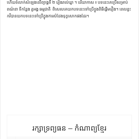
ហើយទំលាក់សំឡេងលើព្យាង្គទី ២ រៀងរាល់ឃ្លា ។ បរិយាកាស ៖ បទនេះគេប្រើសម្រាប់
ការស្វែងយល់អំពី ល្ខោនខោល – សៀវភៅចំណេះដឹងទូទៅ
ពណ៌នា ទីកន្លែង តួអង្គ ធម្មជាតិ ​​ ពិសេសគេយក​បទនេះទៅប្រើក្នុងពិធីផ្តើមរឿង។ ពេលខ្លះ​
កវី​បាន​យក​បទ​នេះ​ទៅ​ប្រើ​ក្នុង​ការ​សំដែង​ទុក្ខ​សោក​ផង​ដែរ​។ ​
រក្សាទ្រព្យធន – កំណាព្យខ្មែរ