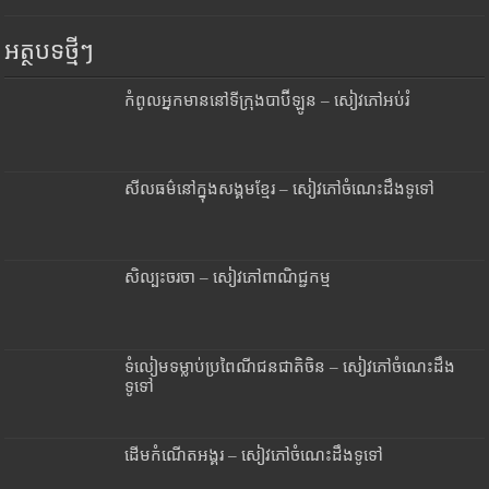
អត្ថបទថ្មីៗ
កំពូលអ្នកមាននៅទីក្រុងបាប៊ីឡូន – សៀវភៅអប់រំ
សីលធម៌នៅក្នុងសង្គមខ្មែរ – សៀវភៅចំណេះដឹងទូទៅ
សិល្បះចរចា – សៀវភៅពាណិជ្ជកម្ម
ទំលៀមទម្លាប់ប្រពៃណីជនជាតិចិន – សៀវភៅចំណេះដឹង
ទូទៅ
ដើមកំណើតអង្គរ – សៀវភៅចំណេះដឹងទូទៅ