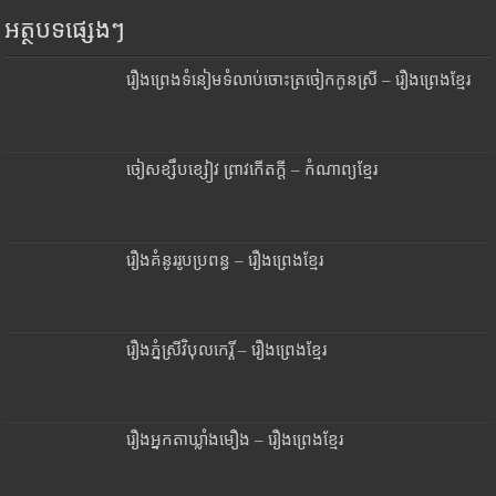
អត្ថបទផ្សេងៗ
រឿងព្រេងទំនៀមទំលាប់ចោះត្រចៀកកូនស្រី – រឿងព្រេងខ្មែរ
ចៀសខ្សឹបខ្សៀវ ព្រាវកើតក្តី – កំណាព្យខ្មែរ
រឿងគំនូររូបប្រពន្ធ – រឿងព្រេងខ្មែរ
រឿងភ្នំស្រីវិបុលកេរ្តិ៍ – រឿងព្រេងខ្មែរ
រឿងអ្នកតាឃ្លាំងមឿង – រឿងព្រេងខ្មែរ