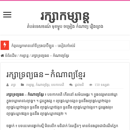
រក្សាកម្សាន្ត
តំបន់ទេសចរណ៍ មុខម្ហូប ចម្រៀង កំណាព្យ រឿងព្រេង
កំពូលអ្នកមាននៅទីក្រុងបាប៊ីឡូន – សៀវភៅអប់រំ
ទំព័រដើម
សីលធម៌នៅក្នុងសង្គមខ្មែរ – សៀវភៅចំណេះដឹងទូទៅ
/
កម្សាន្ត
/
រក្សាទ្រព្យធន – កំណាព្យខ្មែរ
សិល្បះចរចា – សៀវភៅពាណិជ្ជកម្ម
រក្សាទ្រព្យធន – កំណាព្យខ្មែរ
ទំលៀមទម្លាប់ប្រពៃណីជនជាតិចិន – សៀវភៅចំណេះដឹងទូទៅ
រក្សា
ដើមកំណើតអង្គរ – សៀវភៅចំណេះដឹងទូទៅ
កម្សាន្ត
,
កំណាព្យខ្មែរ
,
បទកាកគតិ
ផ្តល់មតិ
150 ទស្សនា
រក្សាទ្រព្យធន – កំណាព្យខ្មែរ
៖ បទកាកគតិ កើតនៅ សម័យអង្គរ ។ ក្នុង១វគ្គមាន៧ឃ្លា
ដើមកំណើតជនជាតិខ្មែរ – អត្ថបទស្រាវជ្រាវ
ក្នុង១ឃ្លាមាន៤ព្យាង្គ។ ។ ជួនក្នុងវគ្គ ៖ ព្យាង្គ៤ឃ្លា១វគ្គ១ ចួននឹងព្យាង្គ៤ឃ្លា២វគ្គ១
ទំនាក់ទំនងកម្ពុជានិងចិន – សៀវភៅចំណេះដឹងទូទៅ
ព្យាង្គ៤ឃ្លា២វគ្គ១ ចួននឹង ព្យាង្គ៤ឃ្លា៥វគ្គ១ ចួននឹង ព្យាង្គ៤ឃ្លា៦វគ្គ១។ ជួនឆ្លងវគ្៖
ព្យាង្គ៤ឃ្លា៧វគ្គ១ ចួននឹង ព្យាង្គ៤ឃ្លា៣វគ្គ២ ។
ព្រះបាទធម្មិក – សៀវភៅចំណេះដឹងទូទៅ
រដ្ឋបាល និង រដ្ឋបាលវិមជ្ឈការ – អត្ថបទស្រាវជ្រាវ
ចង្វាក់ ៖ បទនេះមានង្វាក់ស្មើ មិនលើក មនិដាក់ តែរន្ថើនៗ មានទំនងដូចជា​ដំណើរក្អែក