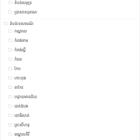
តំបន់សមុទ្រ
ប្រាសាទបុរាណ
តំបន់ទេសចរណ៍
កណ្តាល
កំពង់ចាម
កំពង់ស្ពឺ
កំពត
កែប
កោះកុង
តាកែវ
បន្ទាយមានជ័យ
បាត់ដំបង
ពោធិសាត់
ព្រះសីហនុ
មណ្ឌលគីរី