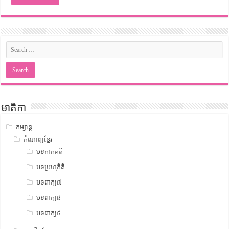
មាតិកា
កម្សាន្ត
កំណាព្យខ្មែរ
បទកាកគតិ
បទប្រហ្មគីតិ
បទពាក្យ៧
បទពាក្យ៨
បទពាក្យ៩