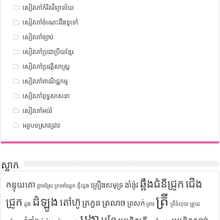
សៀវភៅកំរិតវិទ្យាល័យ
សៀវភៅចំណេះដឹងទូទៅ
សៀវភៅច្បាប់
សៀវភៅប្រជាប្រិយខ្មែរ
សៀវភៅប្រវត្តិសាស្រ្ត
សៀវភៅពាណិជ្ជកម្ម
សៀវភៅពុទ្ធសាសនា
សៀវភៅអប់រំ
អត្ថបទស្រាវជ្រាវ
ស្លាក
ឆ្អឹងជំនីជ្រូក
ជើង
កន្ទុយគោ
គ្រឿងសមុទ្រ
ងាំង៉ូវ
ក្តាមស្រែ
ក្រអៅឈូក
ខ្ទិះដូង
ត្រី
ដំឡូង
ជ្រូក
តៅហ៊ូ
ត្រកួន
ត្រលាច
ត្រសក់
ដូង
ត្រាវ
ត្រីចំហុយ
ត្រួយ
បង្គា