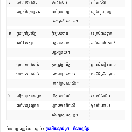
១
សណ្តាប់ធ្នាប់ល្អ
ទុកដាក់បវរ
កក់ក្តៅចិន្តា
សព្វទាំងទ្រព្យធន
គាប់គុណរក្សា
ភ្លៀងព្យុះម្តេចម្តា
បក់បោកបែកបាក់ ។
២
ក្នុងក្រៅប្រយ័ត្ន
កុំឱ្យបង់បាត់
ថែគ្រប់ជាន់ថ្នាក់
គាប់គិតរក្សា
បង្ការទុកដាក់
ដាច់ដោចបែកបាក់
បង្កអន្តរាយ ។
៣
ប្រហែសបង់បាត់
កូនត្រូវប្រយ័ត្ន
ឆ្ងាយជិតរៀងអាយ
ទ្រព្យធនគង់ជាប់
គង់ទ្រព្យសប្បាយ
ញាតិមិត្តជិតឆ្ងាយ
កោតក្រែងសរសើរ ។
៤
ល្បិចបោកចោរប្លន់
បើកូនអាប់អន់
រងគ្រប់ដំណើរ
បាត់បង់ទ្រព្យធន
ក្រោយមុនគិតសើ
មួនមាំដេកដើរ
គង់វង្សក្សេមក្សាន្ត ។
កំណាព្យពេញនិយមបន្ទាប់ ៖
កូនអើយស្តាប់ពុក – កំណាព្យខ្មែរ