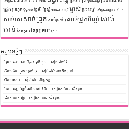
បន្លែ
ប្រហិតត្រី
ប្រហិតសាច់
ទំពាំង
សណ្តែក
ទំពាំងបារាំង
ននោង
ប្រហិតបង្គា
ម្នាស់
ជ្រូក
ល្ពៅ
ប្រហុក
ផ្លែស៊ូ
ផ្លែស្ពឺ
ម្រះ
ផ្ទីក្រហម
ពោះគោ
ពោះត្រី
សណ្តែកបណ្តុះ
សាច់ក្តាម
សាច់
សាច់ជ្រូក
សាច់គោ
សាច់ជ្រូកចិញ្ចាំ
សាច់ជ្រូកខ្វៃ
មាន់
ស្ពៃយូឆយ
ស្ពៃក្តោប
ស្វាយ
អត្ថបទថ្មីៗ
កំពូលអ្នកមាននៅទីក្រុងបាប៊ីឡូន – សៀវភៅអប់រំ
សីលធម៌នៅក្នុងសង្គមខ្មែរ – សៀវភៅចំណេះដឹងទូទៅ
សិល្បះចរចា – សៀវភៅពាណិជ្ជកម្ម
ទំលៀមទម្លាប់ប្រពៃណីជនជាតិចិន – សៀវភៅចំណេះដឹងទូទៅ
ដើមកំណើតអង្គរ – សៀវភៅចំណេះដឹងទូទៅ