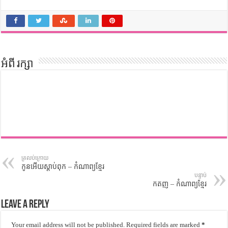
អំពី រក្សា
ត្រលប់ក្រោយ
កូនអើយស្តាប់ពុក – កំណាព្យខ្មែរ
បន្ទាប់
កតញូ – កំណាព្យខ្មែរ
Leave a Reply
Your email address will not be published.
Required fields are marked
*