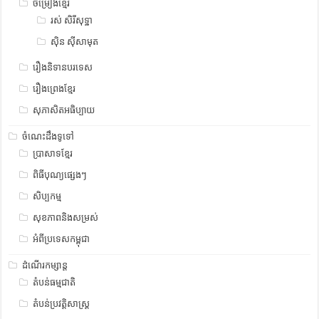
ចម្រៀងខ្មែរ
រស់ សិរីសុទ្ឋា
ស៊ិន ស៊ីសាមុត
រឿងនិទានបរទេស
រឿងព្រេងខ្មែរ
សុភាសិតអធិប្បាយ
ចំណេះដឹងទូទៅ
ប្រាសាទខ្មែរ
ពិធីបុណ្យផ្សេងៗ
សិប្បកម្ម
សុខភាពនិងសម្រស់
អំពីប្រទេសកម្ពុជា
ដំណើរកម្សាន្ត
តំបន់ធម្មជាតិ
តំបន់ប្រវត្តិសាស្រ្ត