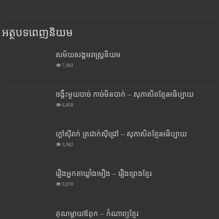
អត្ថបទពេញនិយម
សម័យសង្គមរាស្រ្តនិយម
7,002
ចង្កឹះមួយបាច់ កាច់មិនបាក់ – សុភាសិតខ្មែរអធិប្បាយ
6,858
ក្តៅស៊ីរាក់ ត្រជាក់ស៊ីជ្រៅ – សុភាសិតខ្មែរអធិប្បាយ
3,962
រឿងអ្នកតាឃ្លាំងមឿង – រឿងព្រេងខ្មែរ
3,870
គុណម្តាយឪពុក – កំណាព្យខ្មែរ