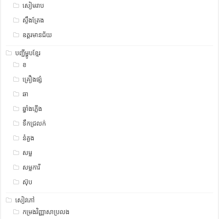
សៀមរាប
ស្ទឹង​​ត្រែង
ឧត្ដរមានជ័យ
បញ្ជីម្ហូបខ្មែរ
ខ
គ្រឿងផ្សំ
ឆា
ឆ្នាំងភ្លើង
ទឹកជ្រលក់
នំគួង
សម្ល
សម្លការី
ស៊ុប
សៀវភៅ
កម្រងវិញ្ញាសាប្រលង