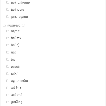
តំបន់ប្រវត្តិសាស្រ្ត
តំបន់សមុទ្រ
ប្រាសាទបុរាណ
តំបន់ទេសចរណ៍
កណ្តាល
កំពង់ចាម
កំពង់ស្ពឺ
កំពត
កែប
កោះកុង
តាកែវ
បន្ទាយមានជ័យ
បាត់ដំបង
ពោធិសាត់
ព្រះសីហនុ