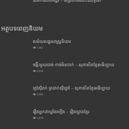
ដើមកំណើតអង្គរ – សៀវភៅចំណេះដឹងទូទៅ
អត្ថបទពេញនិយម
សម័យសង្គមរាស្រ្តនិយម
7,002
ចង្កឹះមួយបាច់ កាច់មិនបាក់ – សុភាសិតខ្មែរអធិប្បាយ
6,858
ក្តៅស៊ីរាក់ ត្រជាក់ស៊ីជ្រៅ – សុភាសិតខ្មែរអធិប្បាយ
3,962
រឿងអ្នកតាឃ្លាំងមឿង – រឿងព្រេងខ្មែរ
3,870