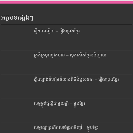
អត្ថបទផ្សេងៗ
រឿងធនញ្ជ័យ – រឿងព្រេងខ្មែរ
ក្រក៏ក្រចុះឲ្យតែមាន – សុភាសិតខ្មែរអធិប្បាយ
រឿងព្រេងទំនៀមទំលាប់ពិធីបំបួសនាគ – រឿងព្រេងខ្មែរ
សម្លម្ជូរផ្លែស្ពឺជាមួយត្រី – ម្ហូបខ្មែរ
សម្លល្ពៅប្រហិតសាច់ជ្រូកចិញ្ចាំ – ម្ហូបខ្មែរ