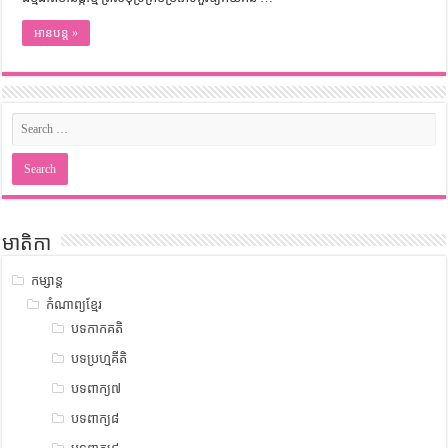
អានបន្ត »
មាតិកា
កម្សាន្ត
កំណាព្យខ្មែរ
បទកាកគតិ
បទប្រហ្មគីតិ
បទពាក្យ៧
បទពាក្យ៨