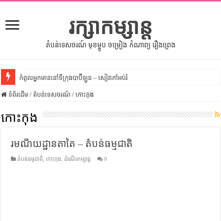
រក្សាកម្សាន្ត
តំបន់ទេសចរណ៍ មុខម្ហូប ចម្រៀង កំណាព្យ រឿងព្រេង
កំពូលអ្នកមាននៅទីក្រុងបាប៊ីឡូន – សៀវភៅអប់រំ
ទំព័រដើម
សីលធម៌នៅក្នុងសង្គមខ្មែរ – សៀវភៅចំណេះដឹងទូទៅ
/
តំបន់ទេសចរណ៍
/
កោះកុង
សិល្បះចរចា – សៀវភៅពាណិជ្ជកម្ម
កោះកុង
ទំលៀមទម្លាប់ប្រពៃណីជនជាតិចិន – សៀវភៅចំណេះដឹងទូទៅ
រមណីយដ្ឋានតាតៃ – តំបន់ធម្មជាតិ
ដើមកំណើតអង្គរ – សៀវភៅចំណេះដឹងទូទៅ
តំបន់ធម្មជាតិ
,
កោះកុង
,
ដំណើរកម្សាន្ត
0
ដើមកំណើតជនជាតិខ្មែរ – អត្ថបទស្រាវជ្រាវ
ទំនាក់ទំនងកម្ពុជានិងចិន – សៀវភៅចំណេះដឹងទូទៅ
ព្រះបាទធម្មិក – សៀវភៅចំណេះដឹងទូទៅ
រដ្ឋបាល និង រដ្ឋបាលវិមជ្ឈការ – អត្ថបទស្រាវជ្រាវ