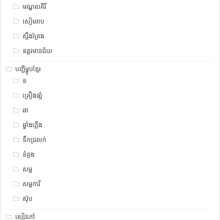
មណ្ឌលគីរី
សៀមរាប
ស្ទឹង​​ត្រែង
ឧត្ដរមានជ័យ
បញ្ជីម្ហូបខ្មែរ
ខ
គ្រឿងផ្សំ
ឆា
ឆ្នាំងភ្លើង
ទឹកជ្រលក់
នំគួង
សម្ល
សម្លការី
ស៊ុប
សៀវភៅ