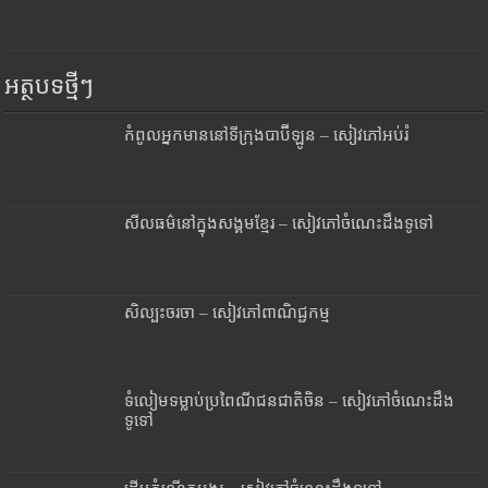
អត្ថបទថ្មីៗ
កំពូលអ្នកមាននៅទីក្រុងបាប៊ីឡូន – សៀវភៅអប់រំ
សីលធម៌នៅក្នុងសង្គមខ្មែរ – សៀវភៅចំណេះដឹងទូទៅ
សិល្បះចរចា – សៀវភៅពាណិជ្ជកម្ម
ទំលៀមទម្លាប់ប្រពៃណីជនជាតិចិន – សៀវភៅចំណេះដឹង
ទូទៅ