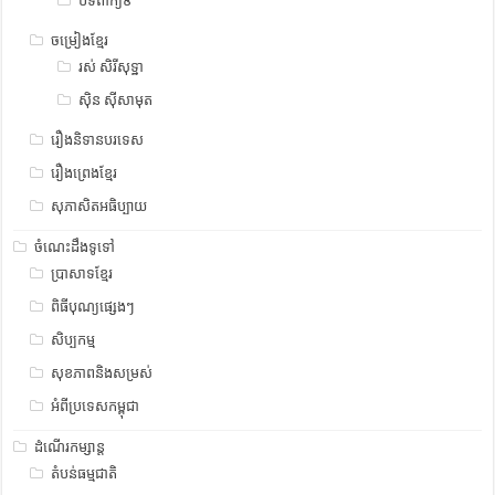
បទពាក្យ៩
ចម្រៀងខ្មែរ
រស់ សិរីសុទ្ឋា
ស៊ិន ស៊ីសាមុត
រឿងនិទានបរទេស
រឿងព្រេងខ្មែរ
សុភាសិតអធិប្បាយ
ចំណេះដឹងទូទៅ
ប្រាសាទខ្មែរ
ពិធីបុណ្យផ្សេងៗ
សិប្បកម្ម
សុខភាពនិងសម្រស់
អំពីប្រទេសកម្ពុជា
ដំណើរកម្សាន្ត
តំបន់ធម្មជាតិ