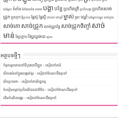
បង្គា
បន្លែ
ប្រហិតត្រី
ប្រហិតសាច់
ទំពាំង
សណ្តែក
ទំពាំងបារាំង
ននោង
ប្រហិតបង្គា
ម្នាស់
ជ្រូក
ល្ពៅ
ប្រហុក
ផ្លែស៊ូ
ផ្លែស្ពឺ
ម្រះ
ផ្ទីក្រហម
ពោះគោ
ពោះត្រី
សណ្តែកបណ្តុះ
សាច់ក្តាម
សាច់
សាច់ជ្រូក
សាច់គោ
សាច់ជ្រូកចិញ្ចាំ
សាច់ជ្រូកខ្វៃ
មាន់
ស្ពៃយូឆយ
ស្ពៃក្តោប
ស្វាយ
អត្ថបទថ្មីៗ
កំពូលអ្នកមាននៅទីក្រុងបាប៊ីឡូន – សៀវភៅអប់រំ
សីលធម៌នៅក្នុងសង្គមខ្មែរ – សៀវភៅចំណេះដឹងទូទៅ
សិល្បះចរចា – សៀវភៅពាណិជ្ជកម្ម
ទំលៀមទម្លាប់ប្រពៃណីជនជាតិចិន – សៀវភៅចំណេះដឹងទូទៅ
ដើមកំណើតអង្គរ – សៀវភៅចំណេះដឹងទូទៅ