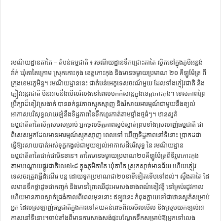
ការស្វែងយល់អំពី ល្ខោនខោល – សៀវភៅចំណេះដឹងទូទៅ
រមណីយដ្ឋានតាតៃ – តំបន់ធម្មជាតិ ៖ រមណីយដ្ឋាន​ទឹក​ជ្រោះតាតៃ ស្ថិត​នៅ​ក្នុង​ភូមិ​អន្លង់
វ៉ាក់ ឃុំ​តាតៃក្រោម ស្រុក​កោះកុង ខេត្ត​កោះកុង និង​មាន​ចម្ងាយ​ប្រមាណ ២០ គីឡូម៉ែត្រ ពី​
ក្រុង​ខេមរភូមិន្ទ។ រមណីយដ្ឋាននេះ ជាតំបន់អេកូទេសចរណ៍មួយ ដែលទាំង​ភ្ញៀវ​ជាតិ និង​
ភ្ញៀវ​អន្តរជាតិ មិន​អាច​នឹង​មើល​រំលងនៅ​ពេល​មក​កំសាន្ត​ក្នុង​ខេត្ត​កោះកុង។ ទេសភាព​ព្រៃ​
ប្រឹក្សា​ដ៏ខៀវ​ស្រងាត់ បាន​ឆក់​នូវ​ភាពស្មុគស្មាញ និង​រំសាយ​អារម្មណ៍​ជាមួយ​នឹង​ខ្យល់​
អាកាស​បរិសុទ្ធ​លាយ​ឡំ​នឹង​ទិដ្ឋភាព​នៃ​ទឹកហូរ​កាត់​តាម​ផ្ទាំង​ថ្ម​ធំៗ​។ ឋានសួគ៌
ធម្មជាតិតាតៃស័ក្តសមសម្រាប់ អ្នកចូលចិត្តភាពស្ងប់ស្ងាត់ព្រមទាំងស្រលាញ់ធម្មជាតិ ជា
ពិសេស​អ្នក​ដែល​​មានអារម្មណ៍​ស្មុគ​ស្មាញ ពេលទៅ ឃើញទិដ្ឋភាពនៅទីនោះ ប្រាកដជា
ធ្វើឱ្យរសាយបាត់អស់ទុក្ខ​កង្វល់​ជា​មួយខ្យល់អាកាស​ដ៏បរិសុទ្ធ នៃ រមណីយដ្ឋាន
ធម្មជាតិតាតៃជាក់ជាមិនខាន។ តាតៃមាន​ចម្ងាយ​ប្រមាណ​២០​គីឡូ​ម៉ែត្រពី​ទី​រួម​កោះកុង
តាម​បណ្តោយ​ផ្លូវ​ជាតិ​លេខ​៤៨ ​ក្នុង​ភូមិ​តាតៃ ​ឃុំ​តាតៃ​ ស្រុក​ស្មាច់​មាន​​​ជ័យ ហើយភ្ញៀវ
ទេសចរ​ត្រូវ​ធ្វើដំណើរ បន្ត ដោយទូកប្រមាណជា២០នាទីទៀតទើបទៅដល់។ ស្ទឹ​ងតា​​តៃ​ ​ដែ​
លមានទឹក​ថ្លា​ដូ​ច​ជា​ក​ញ្ច​ក់​ ​​និ​ង​មា​ន​ព្រៃ​ឈើ​ដុះ​អ​ម​ស​ង​ខា​ង​ព​ណ៌​ខៀ​វ​ខ្ចី​ ​នៅ​គ្រ​ប់​រ​ដូ​វ​កា​ល​ ​
ហើ​យ​មា​ន​ភា​ព​ស្ងា​ត់​ជ្រងំ​កា​​លពី​ពេ​ល​មុ​​ននោះ​ ​​ឥ​ឡូ​វនេះ ​​កំ​ពុ​ង​ក្លា​យ​ទៅ​ជា​ឋា​ន​សួ​​គ៌​ស​ម្រា​ប់​
អ្ន​ក ​ដែ​ល​ស្រ​ឡា​ញ់​ធ​ម្ម​ជា​តិ​​ក្នុ​ង​កា​រ​ទៅ​គ​យ​គ​ន់​​ពេ​ចពិ​ល​រ​​មិ​ល​​មើ​ល​ ​និ​ងស្រូ​​ប​យ​កខ្យ​ល់​អា​
កា​ស​នៅ​ទី​នោះ​។​ចាប់តាំងពីមានការសាងសង់ផ្ទះបណ្តែតទឹកសម្រាប់ឱ្យអ្នកទៅលេង