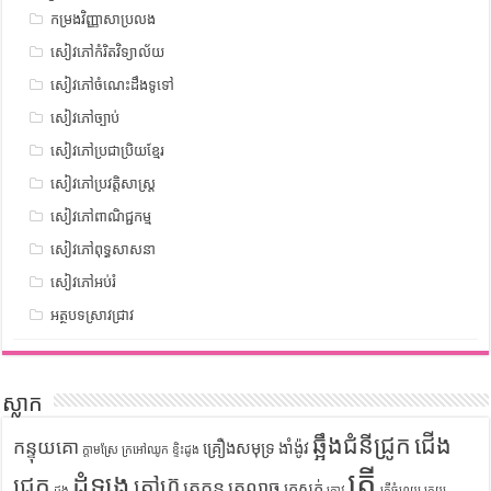
កម្រងវិញ្ញាសាប្រលង
សៀវភៅកំរិតវិទ្យាល័យ
សៀវភៅចំណេះដឹងទូទៅ
សៀវភៅច្បាប់
សៀវភៅប្រជាប្រិយខ្មែរ
សៀវភៅប្រវត្តិសាស្រ្ត
សៀវភៅពាណិជ្ជកម្ម
សៀវភៅពុទ្ធសាសនា
សៀវភៅអប់រំ
អត្ថបទស្រាវជ្រាវ
ស្លាក
ឆ្អឹងជំនីជ្រូក
ជើង
កន្ទុយគោ
គ្រឿងសមុទ្រ
ងាំង៉ូវ
ក្តាមស្រែ
ក្រអៅឈូក
ខ្ទិះដូង
ត្រី
ដំឡូង
ជ្រូក
តៅហ៊ូ
ត្រកួន
ត្រលាច
ត្រសក់
ដូង
ត្រាវ
ត្រីចំហុយ
ត្រួយ