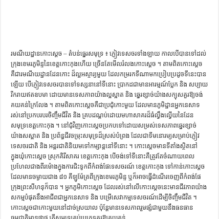
រមណីយដ្ឋានកោះស្តេច – តំបន់ធ្នេរសមុទ្រ ៖ ភ្ញៀវទេសចរទាំងឡាយ កាលបើបានទៅដល់
ក្រុងខេមរភូមិន្ទនៃខេត្តកោះកុងហើយ ច្រើនតែមើលរំលងកោះស្តេច ។ តាមពិតកោះស្តេច
គឺជារមណីយដ្ឋានដែនកោះ ដ៏ល្អអស្ចារ្យមួយ ដែលកម្ររកទីណាមកប្រៀបប្រដូចទីនេះបាន
ឡើយ បើភ្ញៀវទេសចរបានទៅទស្សនានៅទីនោះ ប្រាកដជាមានអារម្មណ៍ប្លែក និង សប្បាយ
រីករាយឥតឧបមា ដោយមានទេសភាពយ៉ាងល្អស្អាត និង ឆ្នេរខ្សាច់យ៉ាងសក្បុសគួរឱ្យចង់
គយគន់ក្រៃលែង ។ តាមពិតកោះស្តេចគឺជាប្រជុំកោះមួយ ដែលមានភូមិដ្ឋានអ្នកនេសាទ
រស់នៅប្រកបរបរចិញ្ចឹមជីវិត និង គ្របដណ្តប់ដោយមហាសាគរដ៏ធំល្វឹងល្វើយនៃដែន
សមុទ្រខេត្តកោះកុង ។ នៅជុំវិញកោះស្តេចប្រកបទៅដោយសម្រស់ទេសភាពឆ្នេរខ្សាច់
យ៉ាងសស្អាត និង ប្រព័ន្ធជីវចម្រុះសមុទ្រដ៏ស្រស់បំព្រង ដែលជាទីមនោរម្យសម្រាប់ភ្ញៀវ
ទេសចរជាតិ និង អន្តរជាតិនិយមទៅកម្សាន្តនៅទីនោះ ។ កោះស្តេចមានទីតាំងស្ថិតនៅ
ក្នុងឃុំកោះស្តេច ស្រុកគិរីសាគរ ខេត្តកោះកុង បើចង់ទៅទីនោះគឺត្រូវតែចំណាយពេល
ប្រហែលជាងពីរម៉ោងក្នុងការជិះទូកពីកំពង់ផែទេសចរណ៍ ខេត្តកោះកុង ទៅកាន់កោះស្តេច
ដែលមានចម្ងាយជាង ៨១ គីឡូម៉ែត្រពីក្រុងខេមរភូមិន្ទ ឬក៏អាចធ្វើដំណើរចេញពីកំពង់ផែ
ក្រុងព្រះសីហនុក៏បាន ។ អ្នកភូមិកោះស្តេច ដែលរស់នៅលើកោះស្តេចនេះមានជីវភាពយ៉ាង
សកម្មបំផុតនឹងអាជីពជាអ្នកនេសាទ និង បម្រើសេវាកម្មទេសចរណ៍ដើម្បីចិញ្ចឹមជីវិត ។
កោះស្តេចជាកោះមួយនៅដាច់ស្រយាល ប៉ុន្តែមានទេសភាពរួមផ្សំជាមួយនឹងធនធាន
ធម្មជាតិមានផ្កាថ្ម ត្រីសមុទ្រគ្រប់ប្រភេទគួរឱ្យគយគន់ …