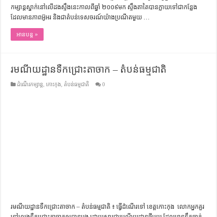
កម្សាន្តស្នាក់នៅលើដងស្ទឹង​នេះកាល​ពីឆ្នាំ ២០០៩មក ស្ទឹងតាតៃបានក្លាយទៅជាកន្លែង
ដែលមានភាពអ៊ូអរ និងជាតំបន់ទេសចរណ៍យ៉ាង​ប្រណីតមួយ …
អានបន្ត »
រមណីយដ្ឋានទឺកជ្រោះតាចាក – តំបន់ធម្មជាតិ
ដំណើរកម្សាន្ត
,
កោះកុង
,
តំបន់ធម្មជាតិ
0
រមណីយដ្ឋានទឺកជ្រោះតាចាក – តំបន់ធម្មជាតិ ៖ ធ្វើ​ដំណើរ​ទៅ​ ខេត្ត​កោះ​កុង ​ លោក​អ្នក​គួរ​
ទៅ​លេង​ទឺក​ជ្រោះ​តា​ចាក​​ឲ្យ​បាន​ម្ដង ​ដោយសារ​ជា​រមណីយដ្ឋាន​ថ្មី​មួយ ដែល​មាន​ទឹក​ធ្លាក់​