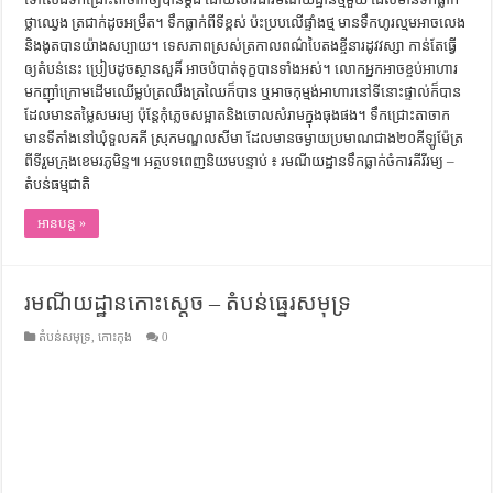
ថ្លា​ឈ្វេង ​ត្រជាក់​ដូច​អម្រឹត។ ​​ទឹក​ធ្លាក់​ពី​ទី​ខ្ពស់ ​ប៉ះ​​ប្រប​លើ​ផ្ទាំង​ថ្ម ​មាន​ទឹក​ហូរ​ល្មម​អាច​លេង​
និង​ងូត​បាន​យ៉ាង​សប្បាយ។ ​ទេសភាព​ស្រស់​ត្រកាល​ពណ៌​បៃ​តង​ខ្ចី​នា​រដូវ​វស្សា ​កាន់​តែ​ធ្វើ​
ឲ្យ​​តំ​បន់​នេះ ប្រៀប​ដូច​ស្ថាន​សួគិ៍ ​អាច​បំបាត់​ទុក្ខ​បាន​ទាំង​អស់។ ​លោក​អ្នក​អាច​ខ្ចប់​អាហារ​
មក​ញ៉ាំ​ក្រោម​ដើម​ឈើ​ម្លប់​ត្រឈឹង​ត្រឈៃ​ក៏​បាន ​ឬ​អាច​កុម្មង់​អាហារ​នៅ​ទី​នោះ​ផ្ទាល់​ក៏​បាន ​
ដែល​មាន​តម្លៃ​សម​រម្យ ប៉ុន្តែ​កុំ​ភ្លេច​សម្អាត​និង​ចោល​សំ​រាម​ក្នុង​ធុង​ផង។ ទឹក​ជ្រោះ​តា​ចាក ​
មាន​ទី​តាំង​នៅ​ឃុំ​ទួល​គ​គី ​ស្រុក​មណ្ឌល​សី​មា ដែល​មាន​ចម្ងាយ​ប្រមាណ​ជាង​២០​គី​ឡូ​ម៉ែត្រ​
ពី​ទី​រួម​ក្រុង​ខេមរ​ភូមិន្ទ៕ អត្ថបទពេញនិយមបន្ទាប់ ៖ រមណីយដ្ឋានទឹកធ្លាក់ចំការគីរីរម្យ –
តំបន់ធម្មជាតិ
អានបន្ត »
រមណីយដ្ឋានកោះស្តេច – តំបន់ធ្នេរសមុទ្រ
តំបន់សមុទ្រ
,
កោះកុង
0