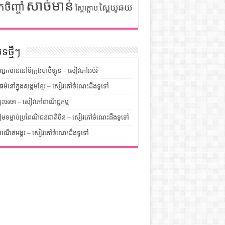
សាច់មាន់
កចិញ្ចាំ
ស្ពៃយូឆយ
ស្ពៃក្តោប
ទថ្មីៗ
លអ្នកមាននៅទីក្រុងបាប៊ីឡូន – សៀវភៅអប់រំ
ម៌នៅក្នុងសង្គមខ្មែរ – សៀវភៅចំណេះដឹងទូទៅ
បះចរចា – សៀវភៅពាណិជ្ជកម្ម
មទម្លាប់ប្រពៃណីជនជាតិចិន – សៀវភៅចំណេះដឹងទូទៅ
ំណើតអង្គរ – សៀវភៅចំណេះដឹងទូទៅ