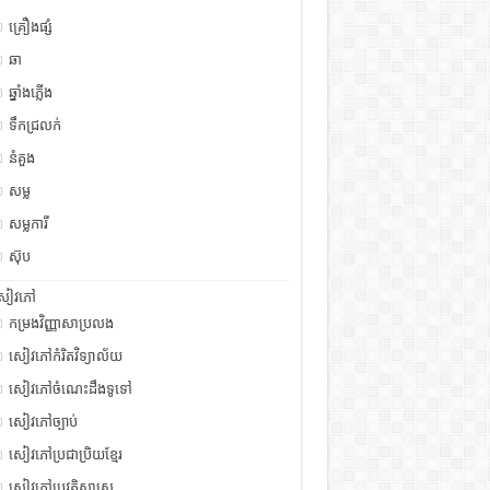
គ្រឿងផ្សំ
ឆា
ឆ្នាំងភ្លើង
ទឹកជ្រលក់
នំគួង
សម្ល
សម្លការី
ស៊ុប
សៀវភៅ
កម្រងវិញ្ញាសាប្រលង
សៀវភៅកំរិតវិទ្យាល័យ
សៀវភៅចំណេះដឹងទូទៅ
សៀវភៅច្បាប់
សៀវភៅប្រជាប្រិយខ្មែរ
សៀវភៅប្រវត្តិសាស្រ្ត