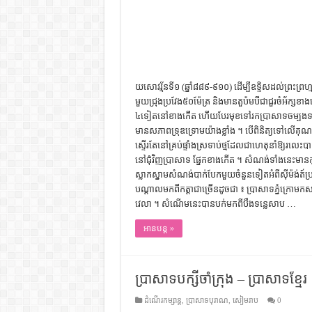
យសោវរ្ម័ន​ទី​១​ ​(ឆ្នាំ​៨៨៩​-៩១០) ដើម្បី​ឧទ្ទិស​ដល់​ព្រះព្រហ្ម
មួយ​ជ្រុង​ប្រវែង​៥០​ម៉ែត្រ​ ​និង​មាន​តួ​ប៉ម​បី​​ជា​ជួរ​ចំ​អ័
៤​ទៀត​នៅ​ខាង​កើត ហើយ​បែរ​មុខ​ទៅ​រក​ប្រាសាទ​ចម្បង​ទាំង​បី
មាន​សភាព​ទ្រុឌទ្រោម​យ៉ាង​ខ្លាំង ។ បើ​ពិនិត្យ​ទៅ​លើ​គុណភាព
ស្ទើរតែ​នៅ​គ្រប់​ផ្ទាំង​ស្រទាប់​ថ្ម​ដែល​ជា​ហេតុ​នាំ​ឱ្យ​រលេះ​
នៅ​ជុំវិញ​ប្រាសាទ​ ផ្នែក​ខាងកើត ។ សំណង់​ទាំងនេះ​មាន​កុដិ
ស្លាកស្នាម​សំណង់​បាក់បែក​មួយ​ចំនួន​ទៀត​អំពី​ស៊ីម៉ង់ត៍
បណ្ដាល​មក​ពី​កត្ដា​ជា​ច្រើន​ដូច​ជា ៖​ ប្រាសាទ​ភ្នំក្រោម
វេលា ។ សំណើម​នេះ​បាន​បក់​មក​ពី​បឹង​ទន្លេសាប​ …
អានបន្ត »
ប្រាសាទបក្សីចាំក្រុង – ប្រាសាទខ្មែរ
ដំណើរកម្សាន្ត
,
ប្រាសាទបុរាណ
,
សៀមរាប
0