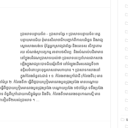
ប្រាសាទបន្ទាយទ័ព – ប្រាសាទខ្មែរ ៖ ប្រាសាទបន្ទាយទ័ព ខេត្ត
បន្ទាយមានជ័យ​ ពុំមាន​សិលាចារឹក​បញ្ជាក់​ពី​កាលបរិច្ឆេទ និង​រាជ្យ​
ស្ដេច​សាងសង់​ទេ ប៉ុន្តែ​អ្នកស្រាវជ្រាវ​ខ្មែរ និង​បរទេស សិក្សា​តាម​
រយៈ​សំណង់​ស្ថាបត្យកម្ម រចនាបថ​សិល្បៈ និង​សំណល់​បដិមា​មាន​
នៅ​ក្នុង​បរិវេណ​ប្រាសាទ​យល់​ថា ប្រាសាទ​នេះ​ប្រហែលជា​កសាង​
ឡើង​ក្នុង​រាជ​ព្រះបាទ​ជ័យវរ្ម័ន​ទី៧ នៅ​អំឡុង​ដើម​សតវត្ស​ទី​១៣
ឧទ្ទិស​ចំពោះ​ព្រះពុទ្ធសាសនា​មហាយាន ។​ ប្រាសាទ​កសាង​នៅ
ក្នុង​កំពែង​ចំនួន​៤​ជាន់ ៖ ១. កំពែង​ខាងក្រៅ​ជា​ដី (កំពែង​ទី​៤) មាន​
៉ែត្រ ២. កំពែង​ទី​៣ ធ្វើ​ពី​ថ្មបាយក្រៀម​មាន​រាង​បួន​ជ្រុង​ទ្រវែង មាន​បណ្ដោយ​
្វើ​ពី​ថ្មបាយក្រៀម​មាន​រាង​បួន​ជ្រុង​ទ្រវែង បណ្ដោយ​ប្រវែង ១៥០​ម៉ែត្រ ទទឹង​ប្រវែង
ាទ ព័ទ្ធ​ពី​ក្រៅ​ដោយ​កសិន្ធុ​ធំ​មួយ និង​ទី​៤. កំពែង​ទី​១​មាន​រាង​ចតុកោណ​ស្មើ មាន​
គឺជា​ខឿន​ទី​២​របស់​ប្រាសាទ ។​ …
ប