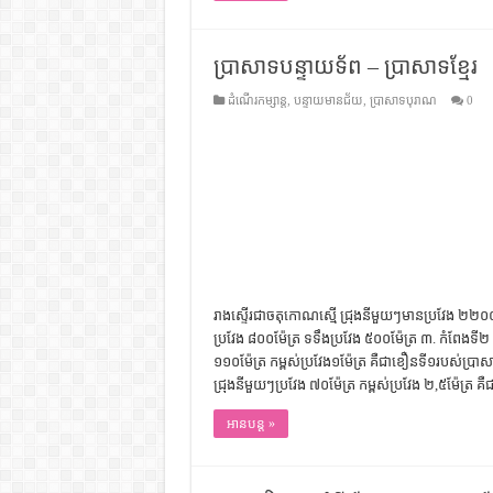
ប្រាសាទបន្ទាយទ័ព – ប្រាសាទខ្មែរ
ដំណើរកម្សាន្ត
,
បន្ទាយមានជ័យ
,
ប្រាសាទបុរាណ
0
រាង​ស្ទើរ​ជា​ចតុកោណ​ស្មើ ជ្រុង​នីមួយៗ​មាន​ប្រវែង ២២០០​ម
ប្រវែង ៨០០​ម៉ែត្រ ទទឹង​ប្រវែង ៥០០​ម៉ែត្រ ៣. កំពែង​ទី​២ ធ
១១០​ម៉ែត្រ កម្ពស់​ប្រវែង​១​ម៉ែត្រ គឺជា​ខឿន​ទី​១​របស់​ប្រាស
ជ្រុង​នីមួយៗ​ប្រវែង ៧០​ម៉ែត្រ កម្ពស់​ប្រវែង ២,៥​ម៉ែត្រ 
អានបន្ត »