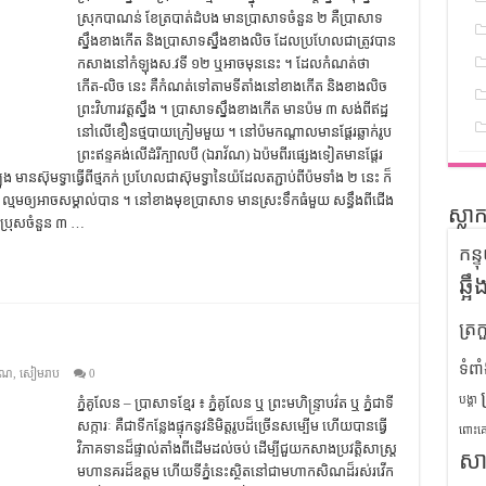
ស្រុក​បាណន់ ខែត្រ​បាត់ដំបង មាន​ប្រាសាទ​ចំនួន​ ២ គឺ​ប្រាសាទ​
ស្នឹង​ខាងកើត និង​ប្រាសាទ​ស្នឹង​ខាង​លិច ដែល​ប្រហែលជា​ត្រូវ​បាន​
កសាង​នៅ​កំឡុង​ស.វ​ទី ១២ ឬ​អាច​មុន​នេះ ។ ដែល​កំណត់​ថា
កើត-លិច នេះ​ គឺ​កំណត់​ទៅ​តាម​ទីតាំង​នៅ​ខាង​កើត និង​ខាង​លិច​
ព្រះ​វិហារ​វត្ត​ស្នឹង ។ ប្រាសាទ​ស្នឹង​ខាង​កើត ​មាន​ប៉ម​ ៣ សង់​ពី​ឥដ្ឋ​
នៅ​លើ​ខឿន​ថ្ម​បាយ​ក្រៀម​មួយ ។ នៅ​ប៉ម​​កណ្ដាល​មាន​ផ្ដែរ​ឆ្លាក់​រូប​
ព្រះ​ឥន្ទ​គង់​លើ​ដំរី​ក្បាល​បី (ឯរាវ័ណ) ឯ​ប៉ម​ពីរ​ផ្សេង​ទៀត​មាន​ផ្ដែរ​
 មាន​ស៊ុម​​​ទ្វា​ធ្វើ​ពី​ថ្ម​ភក់ ប្រហែល​ជា​ស៊ុម​​ទ្វា​នៃ​យ៉​ដែល​ត​ភ្ជាប់​ពី​ប៉ម​ទាំង ២ នេះ ក៏​
ៗ ល្មម​ឲ្យ​អាច​សម្គាល់​បាន ។ នៅ​ខាង​មុខ​ប្រាសាទ មាន​ស្រះ​ទឹក​​ធំ​មួយ​ សន្ធឹង​ពី​ជើង​
ស្លា
េទ​ប្រុស​ចំនួន ៣ …
កន្
ឆ្អ
ត្រក
ទំពា
រាណ
,
សៀមរាប
0
បង្គា
ភ្នំគូលែន – ប្រាសាទខ្មែរ ៖ ភ្នំ​គូលែន ឬ ព្រះមហិន្ទ្រាបវ៌ត ឬ ភ្នំ​ជាទី
សក្ការៈ គឺ​ជា​ទីកន្លែង​​ផ្ទុក​នូវ​និមិត្ត​រូប​ដ៏​ច្រើន​សម្បើម ហើយ​បាន​ធ្វើ​
ពោះគ
វិភាគ​ទាន​ដ៏​ផ្ទាល់​តាំង​ពី​ដើម​ដល់​ចប់​ ដើម្បី​ជួយ​កសាង​ប្រវត្តិសាស្ត្រ​
សា
មហានគរ​ដ៏​ឧត្តម ហើយ​ទី​ភ្នំ​នេះ​ស្ថិត​នៅ​ជា​មហា​កសិណ​ដ៏​រស់​រវើក​