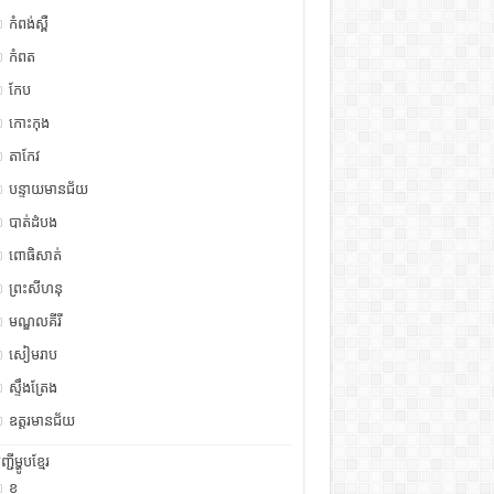
កំពង់ស្ពឺ
កំពត
កែប
កោះកុង
តាកែវ
បន្ទាយមានជ័យ
បាត់ដំបង
ពោធិសាត់
ព្រះសីហនុ
មណ្ឌលគីរី
សៀមរាប
ស្ទឹង​​ត្រែង
ឧត្ដរមានជ័យ
ញ្ជីម្ហូបខ្មែរ
ខ