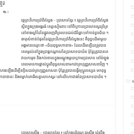
មែរ
0
វត្តព្រះវិហារប្រាំពីរល្វែង – ប្រាសាទខ្មែរ ៖ វត្ត​ព្រះវិហារប្រាំពីរល្វែង
ស្ថិត​ក្នុង​ក្រុង​អង្គរធំ ខេត្ត​សៀមរាប នៅ​ពីក្រោយ​ប្រាសាទ​សួរព្រ័ត្រ​
នៅ​ខាងស្ដាំដៃ​នៃ​ផ្លូវ​ចេញ​ពី​ព្រលាន​ជល់ដំរី​ឆ្ពោះ​ទៅ​កាន់​ទ្វារជ័យ ។
ធាតុ​សំខាន់​បំផុត​នៃ​វត្ត​ព្រះវិហារ​ប្រាំពីរ​ល្វែង​នេះ គឺ​ពុទ្ធបដិមា​មួយ​
អង្គ​មាន​ឈ្មោះថា «ជ័យពុទ្ធ​មហានាថ» ដែល​ដើម​ឡើយ​ត្រូវ​បាន​
គេ​តម្កល់​នៅ​ក្នុង​ប្រាង្គ​កណ្ដាល​នៃ​ប្រាសាទ​បាយ័ន ប៉ុន្តែ​ត្រូវ​បាន​គេ​
វាយ​កម្ទេច​ និង​កប់​ចោល​ក្នុង​អណ្ដូង​មួយ​ក្រោម​ប្រាសាទ នៅ​អំឡុង​
ពេល​មាន​ការ​ផ្លាស់ប្ដូរ​ពី​ពុទ្ធសាសនា​មក​ជា​ព្រហ្មញ្ញ​សាសនា​វិញ ។
​ឡើង​ដើម្បី​ឧទ្ទិស​ដល់​ព្រហ្មញ្ញ​សាសនា ប៉ុន្តែ​ត្រូវ​បាន​ធ្វើ​ឲ្យ​ប្ដូរ​ទស្សនៈ​មក​ពុទ្ធ
ានាថ​នេះ និង​ចម្លាក់​ពោធិសត្វ​លោកេស្វរៈ​នៅ​លើ​ហោជាង​នៃ​ប្រាសាទ​បាយ័ន ។
ប្រាសាទស្នឹង – ប្រាសាទខ្មែរ ៖ នៅ​ក្នុង​បរិវេណ វត្ត​ស្នឹង ឃុំ​ស្នឹង