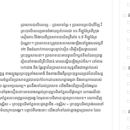
ច
ប្រាសាទបាលិលេយ្យ – ប្រាសាទខ្មែរ ៖ ប្រាសាទព្រះប៉ាលីឡៃ រឺ
ព្រះបាលិលេយ្យមានចំងាយប្រហែលជា ១១ គីឡូម៉ែត្រពីក្រុង
សៀមរាប រឺចំងាយពីប្រាសាទបាយ័នត្រឹមតែ ១.៥ គីឡូម៉ែត្រ
ប៉ុណ្ណោះ។ ប្រាសាទនេះត្រូវបានគេកសាងឡើងនៅក្នុងសតវត្សទី
១២ និងដំណាក់កាលបន្តបន្ទាប់ទៀត ដើម្បីឧទ្ទិសថ្វាយដល់
ព្រះពុទ្ធសាសនា។ ប្រាសាទនេះមានទ្វារបើកបួនទិសដែលប្រាង្គ
ស្ថិតនៅខាងលើគ្រឹះបីជាន់ មានជណ្តើរឡើងគ្រប់ទិស។ នៅតាម
ហោជាង និង ផ្តែរទ្វារនៃប្រាសាទនេះសុទ្ធសឹងជាចម្លាក់របស់
ដ
្វន្ត ខាងត្បូងរូបព្រះពុទ្ធតាំងសមាធិ និងខាងជើងគឺរូបព្រះពុទ្ធឈរច្រត់ដៃលើសត្វ
ចំនួននៃប្រាសាទត្រូវបានបាក់បែកដោយសារកត្តាធម្មតា និងអាយុកាលរបស់
​ វត្ត​ទេព​ប្រណម្យ។ ​មុន​នឹង​ទៅ​ដល់​ប្រាសាទ ​យើង​នឹង​ឃើញ​ឃឿន​វែង​មួយ​
នៅ​ចុង​ឃឿន​នោះ​មាន​រោង​តម្កល់​ព្រះ​ពុទ្ធ​បដិមា​​​ភ្នែន​​លើ​ផ្កា​ឈូក យក​ធរណី​ជា​
ដិមា​ភ្នែន​នេះ​ពេញ​រូប​ពេញ​អង្គ តែ​មុន​នេះ​បដិមា​នេះ​គ្មាន​ព្រះ​​កេស​ទេ។ គេ​​​រក​ឃើញ​
ណិសៈ» ព្រះពុទ្ធបដិមា​ភ្នែន​នេះ​ដូច​គ្នា​នឹង​ «ឧស្ណិសៈ» ព្រះពុទ្ធ​បដិមា​ទ្រង់​ឈរ​នៅ​
ម័យ​ក្រោយ​អង្គរ។ បន្ទាប់​ពី​រោង​នោះ យើង​នៅ​ទៅ​ដល់​ខ្លោង​ទ្វារ​ប្រាសាទ​ ដែល​
ត