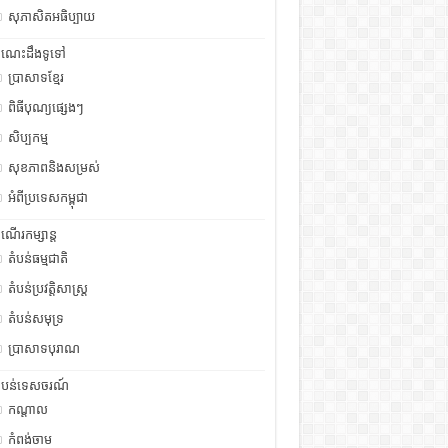
សុភាសិតអធិប្បាយ
ំណេះដឹងទូទៅ
ប្រាសាទខ្មែរ
ពិធីបុណ្យផ្សេងៗ
សិប្បកម្ម
សុខភាពនិងសម្រស់
អំពីប្រទេសកម្ពុជា
ំណើរកម្សាន្ត
តំបន់ធម្មជាតិ
តំបន់ប្រវត្តិសាស្រ្ត
តំបន់សមុទ្រ
ប្រាសាទបុរាណ
ំបន់ទេសចរណ៍
កណ្តាល
កំពង់ចាម