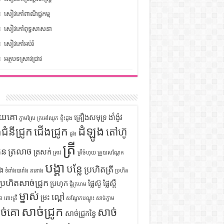
សៀវភៅពាណិជ្ជកម្ម
សៀវភៅពុទ្ធសាសនា
សៀវភៅអប់រំ
អត្ថបទស្រាវជ្រាវ
ក
ទុយគោ
គ្រឿងសមុទ្រ
ងាំង៉ូវ
ក្តាមស្រែ
ក្រអៅឈូក
ខ្ទិះដូង
ដំឡូង
ឹងជំនីជ្រូក
ជើងជ្រូក
តៅហ៊ូ
ដូង
ត្រី
ួន
ត្រលាច
ត្រសក់
ត្រាវ
ត្រីចំហុយ
ត្រួយសណ្តែក
បង្គា
បន្លែ
ប្រហិតត្រី
ំង
ទំពាំងបារាំង
ននោង
ប្រហិត
ប្រហិតសាច់ជ្រូក
ប្រហុក
ផ្លែស៊ូ
ផ្លែស្ពឺ
ផ្ទីក្រហម
ម្នាស់
ល្ពៅ
ម្រះ
ោ
ពោះត្រី
សណ្តែកបណ្តុះ
សាច់ក្តាម
សាច់ជ្រូក
ច់គោ
សាច់
សាច់ជ្រូកខ្វៃ