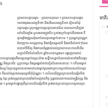
ាណ
ជ្រាវ
ចំណេះដឹងទូទៅ
មាតិ
ប្រាសាទបន្ទាយឆ្មារ – ប្រាសាទបុរាណ ៖ ប្រាសាទ​បន្ទាយឆ្មារ​
ូទៅ
កសាង​ចុង​សតវត្ស​ទី​១២​ និង​ដើម​សតវត្ស​ទី​១៣​ ស្ថិត​នៅ​ឃុំ​
ក
ទស្រាវជ្រាវ
បន្ទាយឆ្មារ​ ស្រុក​ថ្មពួក​ខេត្ដ​បន្ទាយមានជ័យ​ គេ​បាន​រក​ឃើញ​ថា​
នៅ​លើ​ជញ្ជាំង​ ឬ​របង​ខាងក្នុង​ទី​១​ ឬ​ខាងក្រៅ​បន្ទាប់​ពី​រោងទង​ គឺ​
ៀវភៅចំណេះដឹងទូទៅ
គ្មាន​ផ្ទាំង​ថ្ម​មួយ​ដុំ​ណា​ដែល​គ្មាន​ចម្លាក់​នោះ​ទេ ។​ ក្រុម​អ្នកប្រាជ្ញ​អ្នក​
ជំនាញការ​ សាស្ដ្រាចារ្យ​ និង​វាគ្មិន​អន្ដរជាតិ​ និង​ជាតិ​សំខាន់ៗ​ដែល​
បាន​ទៅ​ពិនិត្យ​ និង​វាយតម្លៃ​ផ្ទាល់​ដល់​ប្រាសាទ​នេះ​កាលពីដើម​
សប្ដាហ៍​ទី​២​នៃ​ខែសីហា​ ឆ្នាំ​២០០៩​កន្លង​មក​ បង្ហាញ​ការ​ចាប់
រាសាទ​បន្ទាយឆ្មារ​គឺ​មាន​រូបចម្លាក់​ចម្រុះ​យ៉ាង​ សន្ធឹកសន្ធាប់​ដែល​ពណ៌នា​តាំងពី​ទេវរូប​
ស្ណុ​ ​និង​ព្រះ​សិវៈ​ ​ឬ​ព្រះ​ឥសូរ​ និង​តួអង្គ​សំខាន់​ទៀត​នៃ​សាសនា​នេះ ។ ហើយ​ចម្លាក់​
សត្វ​ នៃ​ព្រះពុទ្ធ​សាសនា​អម​ដោយ​ចម្លាក់​រូប​អវតា​ព្រះហស្ថ​១៦​ដែល​សល់​តែ​១​រូប​
ាត់ ។ គឺ​សល់​តែ​រូបថត​អនុស្សាវរីយ៍​ប៉ុណ្ណោះ ។ គេ​ក៏​រក​ឃើញ​រូប​ព្រះបាទ​ជ័យវរ្ម័ន​ទី​៧​
​ ខ្មែរ ​ទ្រង់​ពស្ដ្រា​ជា​ព្រះរាជវាំង​បំពេញ​រាជកិច្ច​ ​ឬ​ផ្ដល់​សវនាការ​ដល់​មន្ដ្រី​រាស្ដ្រ​ និង​
ធ ។ រូបចម្លាក់​បង្ហាញ​ពី​ព្រះបាទ​ជ័យវរ្ម័ន​ទី​៧​ ទ្រង់មាន​ព្រះបាទ​ព្រះហស្ថ​មាន​ព្រះ​