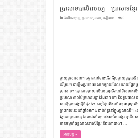
ប្រាសាទបាលិលេយ្យ – ប្រាសាទខ្មែរ
ដំណើរកម្សាន្ត
,
ប្រាសាទបុរាណ
,
សៀមរាប
0
ព្រះពុទ្ធសាសនា។ ចម្លាក់នៅខាងកើតគឺរូបព្រះពុទ្ធចូលនិពា
ដំរីមួយ។ ជារឿងគួរអោយសោកស្ដាយដែល ដោយផ្នែកមួយ
ប្រាសាទ។ ប្រាសាទ​ព្រះបាលិលេយ្យ​ស្ថិត​នៅ​​ទិស​ខាង​លិច
ប្រមាណ ៣០​ម៉ែត្រ​​មាន​បង្កាន់​ដៃ​នាគ ​តោ និង​ទ្វារ​បាល​ ឯ​
សាក្សី​មួយ​អង្គ​ធ្វើ​ពី​ថ្មភក់។ សព្វថ្ងៃ​យើង​ឃើញ​ព្រះ​ពុទ្ធ​ប
ព្រះ​កេស​នេះ​នៅ​ឆ្នាំ​១៩៣៤​ ជាប់​ព័ន្ធ​នៅ​ក្នុងឫស​ឈើ។ «ឧស្
វត្ត​ទេពប្រណម្យ​ ដែល​ជា​សិល្បៈ​ចុង​​សម័យ​អង្គរ ឬ​ដើម​ស
មាន​ចម្លាក់​​ពុទ្ធ​សាសនា​លើ​ផ្ដែរ និង​ហោជាង។ …
អានបន្ត »