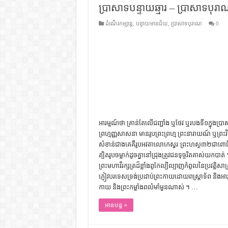
ប្រាសាទបន្ទាយឆ្មារ – ប្រាសាទបុរ
ដើមកំណើតជនជាតិខ្មែរ – អត្ថបទស្រាវ
ទំនាក់ទំនងកម្ពុជានិងចិន – សៀវភៅ
ដំណើរកម្សាន្ត
,
បន្ទាយមានជ័យ
,
ប្រាសាទបុរាណ
0
ព្រះបាទធម្មិក – សៀវភៅចំណេះដឹងទ
រដ្ឋបាល និង រដ្ឋបាលវិមជ្ឈការ – អត្ថប
ការស្វែងយល់អំពី ល្ខោនខោល – ស
អារម្មណ៍​ថា​ គ្រាន់តែ​លើ​ជញ្ជាំង​ ឬ​ថែវ​ ឬ​របង​ទី​១​ក្នុង​ប្
ព្រហ្មញ្ញ​សាសនា​ មាន​រូប​ព្រះព្រហ្ម​ ព្រះ​នារាយណ៍​ ឬ​ព្រះ​វិ
សំខាន់​ជាងគេ​គឺ​រូប​អវតា​លោកេស្វរៈ​ព្រះហស្ថ​៣២​ជា​ពោធិ
ត្បិត​រូបចម្លាក់​ដូច​គ្នា​នៅ​ជ្រុង​ត្រូវ​ជន​ទុច្ចរិត​គាស់​យក​ប
ព្រះ​មហា​វីរក្សត្រ​ដ៏​ខ្លាំងពូកែ​ល្បីល្បាញ​កំពូល​នៃ​ប្រវត្ដិសាស្ដ្រ
ភ្ញៀវ​បរទេស​ទ្រង់​ប្រដាប់​ព្រះ​កាយ​ដោយ​ពស្ដ្រា​ទ័ព​ និង​អាវុ
កាយ​ និង​ព្រះ​កម្លាំង​ពលំ​មាំមួន​ណាស់ ។ …
អានបន្ត »