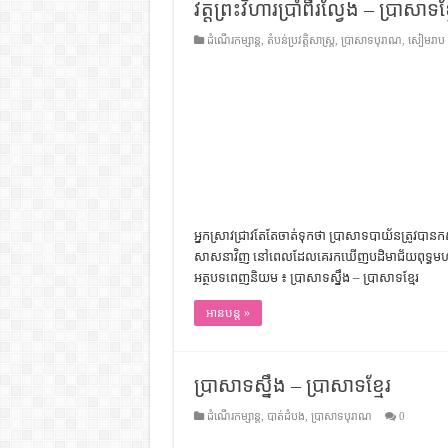
វត្តព្រះវិហារប្រាំពីរល្វែង – ប្រាសាទខ្
ដំណើរកម្សាន្ត
,
តំបន់ប្រវត្តិសាស្រ្ត
,
ប្រាសាទបុរាណ
,
សៀមរាប
អ្នក​ស្រាវជ្រាវ​តែ​តែ​ចាត់ទុក​ថា ប្រាសាទ​បាយ័ន​ត្រូវ​បាន​កសាង
សាសនា​វិញ ​នៅ​ពេល​ដែល​គេ​រក​ឃើញ​បដិមា​ជ័យពុទ្ធ​មហ
អត្ថបទពេញនិយម ៖ ប្រាសាទស្នឹង – ប្រាសាទខ្មែរ
អានបន្ត »
ប្រាសាទស្នឹង – ប្រាសាទខ្មែរ
ដំណើរកម្សាន្ត
,
បាត់ដំបង
,
ប្រាសាទបុរាណ
0