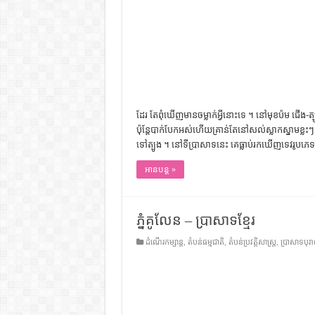
ដែរ តែ​ពុំ​ឃើញ​មាន​ចម្លាក់​អ្វី​នោះ​ទេ ។ នៅ​​មុខ​ប៉ម​​ ជើង​-ត្បូង
ប៉ុន្តែ​បាក់​បែក​អស់​ហើយ​គ្រាន់​តែ​នៅ​សល់​ស្លាក​ស្នាម​ខ្លះ
ទៅ​ត្បូង ។ នៅ​ទី​ប្រាសាទ​នេះ​ គេ​ធ្លាប់​រក​ឃើញ​ទេវរូប​ភ
អានបន្ត »
ភ្នំគូលែន – ប្រាសាទខ្មែរ
ដំណើរកម្សាន្ត
,
តំបន់ធម្មជាតិ
,
តំបន់ប្រវត្តិសាស្រ្ត
,
ប្រាសាទបុ