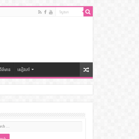
ព័ត៍មាន
សៀវភៅ