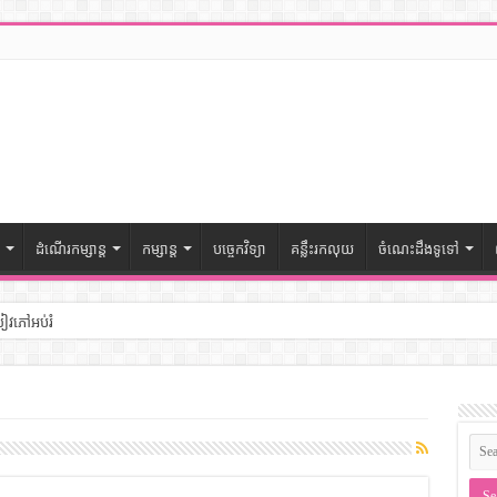
ដំណើរកម្សាន្ត
កម្សាន្ត
បច្ចេកវិទ្យា
គន្លឹះរកលុយ
ចំណេះដឹងទូទៅ
សៀវភៅអប់រំ
ៅចំណេះដឹងទូទៅ
– សៀវភៅចំណេះដឹងទូទៅ
ងទូទៅ