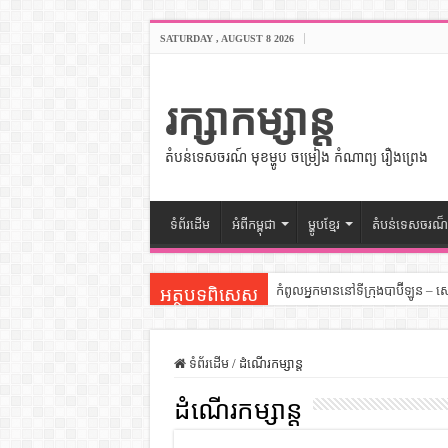
SATURDAY , AUGUST 8 2026
រក្សាកម្សាន្ត
តំបន់ទេសចរណ៍ មុខម្ហូប ចម្រៀង កំណាព្យ រឿងព្រេង
ទំព័រដើម
អំពីកម្ពុជា
ម្ហូបខ្មែរ
តំបន់ទេសចរណ៏
កំពូលអ្នកមាននៅទីក្រុងបាប៊ីឡូន – 
អត្ថបទពិសេស
សីលធម៌នៅក្នុងសង្គមខ្មែរ – សៀវភ
សិល្បះចរចា – សៀវភៅពាណិជ្ជកម្ម
ទំព័រដើម
/
ដំណើរកម្សាន្ត
ទំលៀមទម្លាប់ប្រពៃណីជនជាតិចិន 
ដំណើរកម្សាន្ត
ដើមកំណើតអង្គរ – សៀវភៅចំណេះដឹ