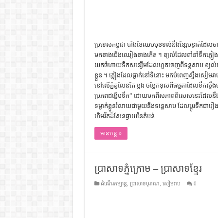
ប្រទេស​កម្ពុជា បាំង​ខែ​ឈម​មុខ​ទល់​នឹង​ខ្សែ​បន្ទាត់​ដែល​ចាក់​
មក​ខាង​ជើង​ឈៀង​ខាង​កើត ។ ខ្យល់​ដែល​ពាំនាំ​ទឹក​ភ្លៀង​មក
យក​ចំហាយ​ទឹក​សន្សើម​ដែល​ហួត​ចេញ​ពី​ទន្លសាប ​ខ្យល់​នោះ​ក
ខ្លួន ។ ភ្លៀង​ដែល​ធ្លាក់​នៅ​ទី​នោះ ​មក​បំពេញ​ស្ទឹង​សៀមរ
នៅ​លើ​ភ្នំ​គូលែន​តែ​ ម្ដង ចម្លែក​ខុស​ពី​ធម្មតា​ដែល​ទឹក​ស្ទឹង​
ប្រភព​ដង្ហើម​ទឹក” ដោយ​មក​ពី​សភាព​ពិសេស​នេះ​ដែល​នឹង​មាន​អ
ទម្លាក់​ខ្លួន​រំលាយ​ជាមួយ​នឹង​ទន្លេសាប ដែល​ប្ដូរ​ទឹក​ជារៀង​រា
ហិមវីត​ដ៏​សែន​ឆ្ងាយ​នៃ​តំបន់​​ …
អានបន្ត »
ប្រាសាទភ្នំក្រោម – ប្រាសាទខ្មែរ
ដំណើរកម្សាន្ត
,
ប្រាសាទបុរាណ
,
សៀមរាប
0