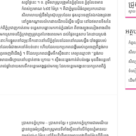
សព្វ​ថ្ងៃ​នេះ ។ ១. ភូមិ​សាស្ត្រ​បង្រួម​នៃ​ភ្នំ​គូលែន ភ្នំ​គូលែន​មាន​
ជ្រូ
កំពស់​ប្រមាណ ៤៩៥ ម៉ែត្រ ។ គឺ​ជា​ភ្នំ​មួយ​ដ៏​ធំ​ល្មម​​ប្រកប​ដោយ​
ស្វាយ
សិលា​លាយ​ឡំ​នឹង​ព្រៃ​ស៊ុបទ្រុប​ដែល​ ផុស​​ដុះ​ចេញ​តែ​ឯក​ឯង​ជ្រងោ​
នៅ​ក្នុង​កណ្ដាល​លំហរ​វាល​ដី​រាប​ដ៏​ល្វឹង​ ល្វើយ ​នៅ​ឯ​ឥសាន​ទិស​នៃ​
ពី​ភ្នំ​ក្រវាញ​កាត់​តាម​ ទន្លេសាប​ឆ្ពោះ​មក​​កាន់​ភ្នំ​ដងរែក​ ពី​ខាង​ត្បូង​ឈៀង​ខាង​លិច​
អត្ថប
​ស្រោច​លើ​ភ្នំ​ក្រវាញ​ត្រូវ​ហួត​ហែង​ពេល​មក​ ដល់​ផ្ទៃ​ទន្លេសាប តែ​ដោយ​ស្រង់​
៏​បង្ហួស​ទៅ​ជម្រុះ​ទឹក​នោះ​នៅ​លើ​ភ្នំ​គូលែន​ដែល​នៅ​ឈរ​សន្ធឹង ​បាំង​ផ្លូវ​របស់​
កំពូ
ាប​ដែល​ធំ​ជាង​គេ​នៅ​តំបន់​នោះ ហើយ​ដែល​យក​ប្រភព​ដង្ហើម​រស់​ហូរ​ចេញ​ពី​ខ្ពង់​រាប​
សីលធ
ហូរ​ចេញ​ពី​ជើង​ភ្នំ ។ ទី​ដែល​ប្រភព​ដង្ហើម​ទឹក​ស្ទឹង​នោះ គេ​ឲ្យ​ឈ្មោះ​ថា “ខ្ពង់​រាប​
ធិប្បាយ​នៅ​បន្ទាត់​ខាង​ ក្រោយ ។ ស្ទឹង​នេះ​ឆ្លង​កាត់​តំបន់​អង្គរ មុន​នឹង​បន្ត​ទៅ​
សិល្
ល់​ឆ្នាំ​ដោយ​សារ​ទឹក​ទន្លេ​មេគង្គ​ផ្ដល់​មក​ឲ្យ ដែល​​ទន្លេមេគង្គ​នេះ​យក​ប្រភព​ពី​ភ្នំ​
ទំលៀ
ដើមក
ប្រាសាទភ្នំក្រោម – ប្រាសាទខ្មែរ ៖ ប្រាសាទ​ភ្នំក្រោម​ជា​រមណីយ
ដ្ឋាន​វប្បធម៌​​ប្រវត្ដិសាស្ដ្រ​មាន​ទីតាំង​ស្ថិត​នៅ​លើ​កំពូលភ្នំ​មាន​រយៈ
កម្ពស់​១៤០​ ម៉ែត្រ​ ​នៅ​ទិសនិរតី​មាន​ចម្ងាយ​១២​គីឡូម៉ែត្រ​ពី​ទីក្រុង​