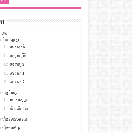
កា
ម្សាន្ត
កំណាព្យខ្មែរ
បទកាកគតិ
បទប្រហ្មគីតិ
បទពាក្យ៧
បទពាក្យ៨
បទពាក្យ៩
ចម្រៀងខ្មែរ
រស់ សិរីសុទ្ឋា
ស៊ិន ស៊ីសាមុត
រឿងនិទានបរទេស
រឿងព្រេងខ្មែរ