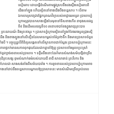
សៀមរាប​ ​ដោយ​ធ្វើ​ដំណើរ​តាម​ផ្លូវ​ស្រប​នឹង​ដងស្ទឹង​សៀមរាប​ពី​
ជើង​ទៅ​ត្បូង​ ​ហើយ​ស្ថិត​នៅ​ខាងជើង​បឹង​ទន្លេសាប ។ បើ​តាម​
ឯកសារ​ស្រាវជ្រាវ​ផ្នែក​បុរាណវិទ្យា​របស់​​អាជ្ញាធរ​អប្សរា​ ប្រាសាទ​ភ្នំ
ក្រោម​ត្រូវ​បាន​កសាង​ឡើង​បែរ​មុខ​ទៅ​ទិស​ខាងកើត នា​ចុង​សតវត្ស​
ទី​៩​ ​និង​ដើម​សតវត្ស​ទី​១០​ ​រចនាបថ​បាខែង​ក្នុង​រាជ្យ​ព្រះបាទ​
​ ​ព្រះ​នរាយណ៍​ និង​ព្រះ​ឥសូរ ។ ប្រាសាទ​ភ្នំក្រោម​ស្ថិត​នៅ​ក្នុង​កំពែង​រាង​បួន​ជ្រុង​ស្មើ​
ក្ស​ខាងជើង​ និង​ខាងត្បូង​នៅ​លើ​ខឿន​ដែល​មាន​កម្ពស់​១​ម៉ែត្រ​២​តឹក និង​មាន​ប្រាសាទ​ចំនួន​
 ។ បច្ចុប្បន្ន​បើ​ពិនិត្យ​សង្កេត​ទៅ​លើ​ស្ថានភាព​ជាក់ស្ដែង​ ប្រាសាទ​ភ្នំក្រោម​នេះ​
​ថ្មភក់​​មាន​សភាព​ពុក​ផុយ​ដែល​ជា​កត្ដា​នាំ​ឱ្យ​តួ ​ប្រាសាទ​ទាំងមូល​ប្រេះស្រាំ​
បាក់​នូវ​ក្បាច់​រចនា​របស់​ប្រាសាទ ។ ទន្ទឹម​នឹង​នោះ​ដែរ​ក៏​មាន​សំណង់​សម័យ​ថ្មី​ជា​ច្រើន​
​ព្រះសង្ឃ​ ខ្ទម​សំណាក់​ធម៌​របស់​យាយជី​ ​តាជី​ ​សាលាឆាន់​ ព្រះ​វិហារ​ ​និង​
​ប្រហែលជា​ សាងសង់​តាំងពី​សម័យ​បារាំង ។ ការ​ខូចខាត​របស់​ប្រាសាទ​ភ្នំក្រោម​អាច​
​កសាង​នៅ​ជាប់​នឹង​ទន្លេសាប​បណ្ដាល​ឱ្យ​ប្រាសាទ​នេះ​ មាន​សំណើម​ច្រើន​គ្រប់​ពេល​