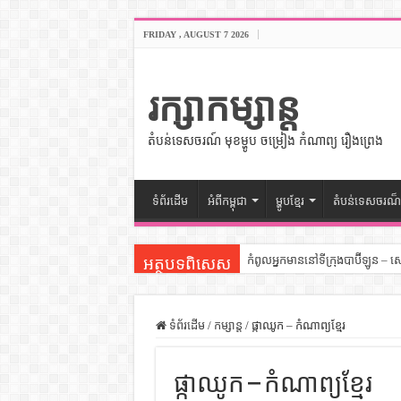
FRIDAY , AUGUST 7 2026
រក្សាកម្សាន្ត
តំបន់ទេសចរណ៍ មុខម្ហូប ចម្រៀង កំណាព្យ រឿងព្រេង
ទំព័រដើម
អំពីកម្ពុជា
ម្ហូបខ្មែរ
តំបន់ទេសចរណ៏
កំពូលអ្នកមាននៅទីក្រុងបាប៊ីឡូន – 
អត្ថបទពិសេស
សីលធម៌នៅក្នុងសង្គមខ្មែរ – សៀវភ
សិល្បះចរចា – សៀវភៅពាណិជ្ជកម្ម
ទំព័រដើម
/
កម្សាន្ត
/
ផ្កាឈូក – កំណាព្យខ្មែរ
ទំលៀមទម្លាប់ប្រពៃណីជនជាតិចិន 
ផ្កាឈូក – កំណាព្យខ្មែរ
ដើមកំណើតអង្គរ – សៀវភៅចំណេះដឹ