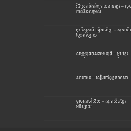
វិធីស្រកទំងន់ក្រោយមានរដូវ – សុ
ភាពនិងសម្រស់
ចុះទឹកក្រពើ ឡើងលើខ្លា – សុភាសិ
ខ្មែរអធិប្បាយ
សម្លម្ជូរត្រកួនជាមួយត្រី – ម្ហូបខ្មែរ
នគរកាយ – សៀវភៅពុទ្ធសាសនា
ខ្លាចាស់ចាំសីល – សុភាសិតខ្មែរ
អធិប្បាយ