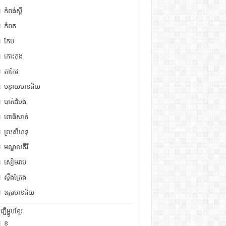
កំពង់ស្ពឺ
កំពត
កែប
កោះកុង
តាកែវ
បន្ទាយមានជ័យ
បាត់ដំបង
ពោធិសាត់
ព្រះសីហនុ
មណ្ឌលគីរី
សៀមរាប
ស្ទឹង​​ត្រែង
ឧត្ដរមានជ័យ
ញ្ជីម្ហូបខ្មែរ
ខ