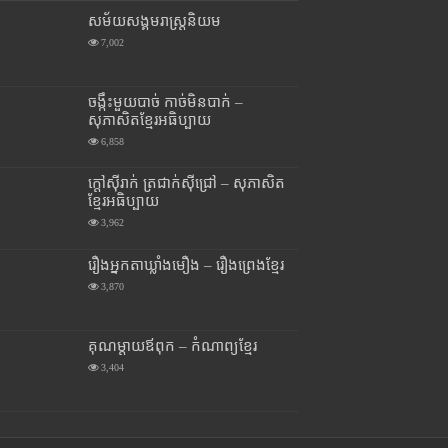
សម័យសង្គមរាស្រ្តនិយម
7,002
ចង្កឹះមួយបាច់ កាច់មិនបាក់ –
សុភាសិតខ្មែរអធិប្បាយ
6,858
ក្តៅស៊ីរាក់ ត្រជាក់ស៊ីជ្រៅ – សុភាសិត
ខ្មែរអធិប្បាយ
3,962
រឿងអ្នកតាឃ្លាំងមឿង – រឿងព្រេងខ្មែរ
3,870
គុណម្តាយឪពុក – កំណាព្យខ្មែរ
3,404