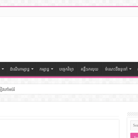
ដំណើរកម្សាន្ត
កម្សាន្ត
បច្ចេកវិទ្យា
គន្លឹះរកលុយ
ចំណេះដឹងទូទៅ
សៀវភៅអប់រំ
ៅចំណេះដឹងទូទៅ
– សៀវភៅចំណេះដឹងទូទៅ
ងទូទៅ