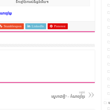
ទឹកខ្មៅប៉ាការស់និរន្តន៍អើយ៕
ណាព្យខ្មែរ
Stumbleupon
LinkedIn
Pinterest
បន្ទាប់
ស្នេហាជាអ្វី? – កំណាព្យខ្មែរ
ប