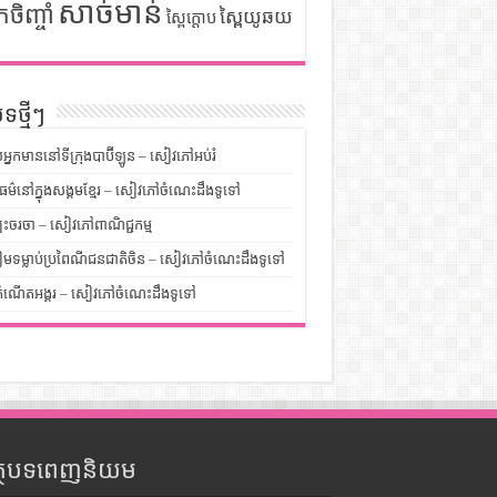
សាច់មាន់
កចិញ្ចាំ
ស្ពៃយូឆយ
ស្ពៃក្តោប
ទថ្មីៗ
លអ្នកមាននៅទីក្រុងបាប៊ីឡូន – សៀវភៅអប់រំ
ម៌នៅក្នុងសង្គមខ្មែរ – សៀវភៅចំណេះដឹងទូទៅ
បះចរចា – សៀវភៅពាណិជ្ជកម្ម
មទម្លាប់ប្រពៃណីជនជាតិចិន – សៀវភៅចំណេះដឹងទូទៅ
ំណើតអង្គរ – សៀវភៅចំណេះដឹងទូទៅ
ត្ថបទពេញនិយម