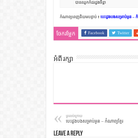
បានឈូកកំដរដួងចិន្តា
កំណាព្យពេញនិយមបន្ទាប់ ៖
បេះដូងបងសម្រាប់អូន – កំ
Facebook
Twitter
ចែករម្លែក
អំពី រក្សា
ត្រលប់ក្រោយ
បេះដូងបងសម្រាប់អូន – កំណាព្យខ្មែរ
Leave a Reply