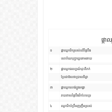
ផ្កា
១
ផ្កាឈូករីកស្រស់លើផ្ទៃបឹង
សោភ័ណបុប្ផាល្អឆោមឆាយ
២
ផ្កាឈូកវរលក្ខណ៍ដុះពីភក់
ប្រែជាឱសថប្រោសចិន្តា
៣
ផ្កាឈូករហង់ក្នុងគង្គា
រាយពាសផ្ទៃបឹងរីកហែរហូរ
៤
ឈូករីកប៉ប្រឹមញញឹមស្រស់