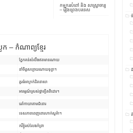
កម្មករសំពៅ និង សាស្រ្តាចារ្យ
– រឿងព្រេងបរទេស
ច
ឈូក – កំណាព្យខ្មែរ
ភ្នែកគន់សំលឹងឥតមានណាយ
នាំចិត្តសប្បាយណាយទុក្ខា។
ដ
គួរធំអាក្រក់ដិតនាសា
អារម្មណ៍ស្រស់ថ្លាត្បិតពិដោរ។
រេរាំកាយាតាមជំនោរ
ទេសភាពពេញពោរហាក់សួគ៌ា។
ត
កវីខ្ញុំរស់លែងកំព្រា