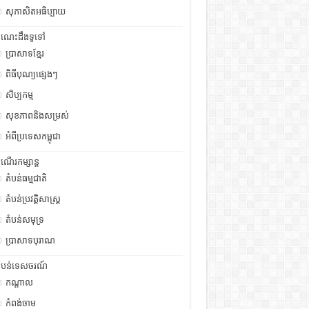
សុភាសិតអធិប្បាយ
ំណេះដឹងទូទៅ
ប្រាសាទខ្មែរ
ពិធីបុណ្យផ្សេងៗ
សិប្បកម្ម
សុខភាពនិងសម្រស់
អំពីប្រទេសកម្ពុជា
ំណើរកម្សាន្ត
តំបន់ធម្មជាតិ
តំបន់ប្រវត្តិសាស្រ្ត
តំបន់សមុទ្រ
ប្រាសាទបុរាណ
ំបន់ទេសចរណ៍
កណ្តាល
កំពង់ចាម