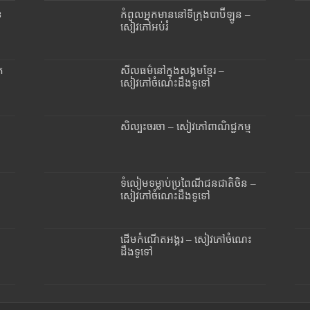
ខ
កំពូលអ្នកមាននៅទីក្រុងបាប៊ីឡូន –
សៀវភៅអប់រំ
ត
សីលធម៌នៅក្នុងសង្គមខ្មែរ –
សៀវភៅចំណេះដឹងទូទៅ
សិល្បះចរចា – សៀវភៅពាណិជ្ជកម្ម
ទំលៀមទម្លាប់ប្រពៃណីជនជាតិចិន –
សៀវភៅចំណេះដឹងទូទៅ
ដើមកំណើតអង្គរ – សៀវភៅចំណេះ
ដឹងទូទៅ