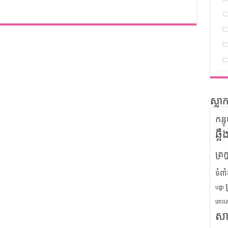
ស្លា
កន្
ឆ្អ
ត្រក
ទំពា
បង្គា
ពោះគ
សា