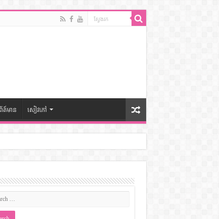
ព័ត៍មាន
សៀវភៅ