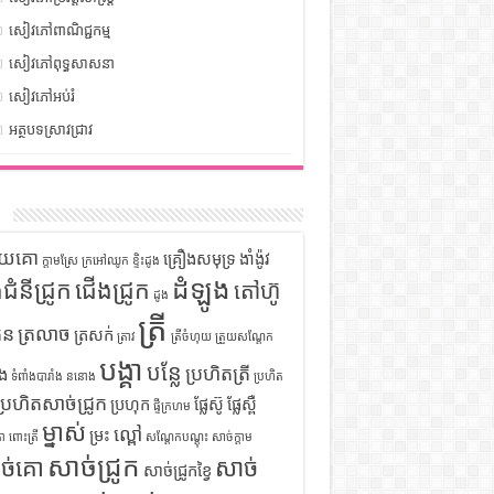
សៀវភៅពាណិជ្ជកម្ម
សៀវភៅពុទ្ធសាសនា
សៀវភៅអប់រំ
អត្ថបទស្រាវជ្រាវ
ក
ទុយគោ
គ្រឿងសមុទ្រ
ងាំង៉ូវ
ក្តាមស្រែ
ក្រអៅឈូក
ខ្ទិះដូង
ដំឡូង
ឹងជំនីជ្រូក
ជើងជ្រូក
តៅហ៊ូ
ដូង
ត្រី
ួន
ត្រលាច
ត្រសក់
ត្រាវ
ត្រីចំហុយ
ត្រួយសណ្តែក
បង្គា
បន្លែ
ប្រហិតត្រី
ំង
ទំពាំងបារាំង
ននោង
ប្រហិត
ប្រហិតសាច់ជ្រូក
ប្រហុក
ផ្លែស៊ូ
ផ្លែស្ពឺ
ផ្ទីក្រហម
ម្នាស់
ល្ពៅ
ម្រះ
ោ
ពោះត្រី
សណ្តែកបណ្តុះ
សាច់ក្តាម
សាច់ជ្រូក
ច់គោ
សាច់
សាច់ជ្រូកខ្វៃ