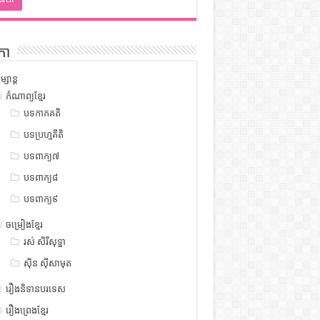
កា
ម្សាន្ត
កំណាព្យខ្មែរ
បទកាកគតិ
បទប្រហ្មគីតិ
បទពាក្យ៧
បទពាក្យ៨
បទពាក្យ៩
ចម្រៀងខ្មែរ
រស់ សិរីសុទ្ឋា
ស៊ិន ស៊ីសាមុត
រឿងនិទានបរទេស
រឿងព្រេងខ្មែរ