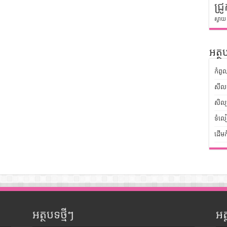
ជ្រូ
ស្វាយ
អត្ថប
កំពូ
សីលធ
សិល្
ទំលៀ
ដើមក
អត្ថបទថ្មីៗ
អ