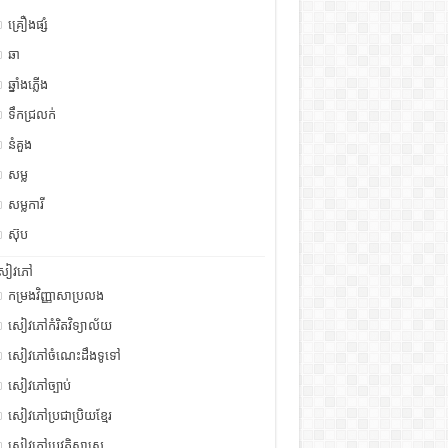
គ្រឿងផ្សំ
ឆា
ឆ្នាំងភ្លើង
ទឹកជ្រលក់
នំគួង
សម្ល
សម្លការី
ស៊ុប
សៀវភៅ
កម្រងវិញ្ញាសាប្រលង
សៀវភៅកំរិតវិទ្យាល័យ
សៀវភៅចំណេះដឹងទូទៅ
សៀវភៅច្បាប់
សៀវភៅប្រជាប្រិយខ្មែរ
សៀវភៅប្រវត្តិសាស្រ្ត