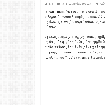
ដើមកំណើតជនជាតិខ្មែរ – អត្ថបទស្រាវ
រក្សា
កម្សាន្ត
,
កំណាព្យខ្មែរ
,
បទពាក្យ៧
ផ្តល់
ទំនាក់ទំនងកម្ពុជានិងចិន – សៀវភៅ
ផ្កាឈូក – កំណាព្យខ្មែរ
៖ បទពាក្យ៧ ឬ បទមេ៧ ។ ចាប់
(កើតក្នុងសម័យចតុមុខ) កំណាព្យខ្មែរបានឈានដល់ដំណ
ព្រះបាទធម្មិក – សៀវភៅចំណេះដឹងទ
ក្បួនតែងកាព្យងាយៗ (ចំណាប់ចួន និងបរិយាកាស)។ ប
រដ្ឋបាល និង រដ្ឋបាលវិមជ្ឈការ – អត្ថប
ទាំងអស់។
ការស្វែងយល់អំពី ល្ខោនខោល – ស
រង្វាស់កាព្យ (កាព្យមាត្រ) ៖ ១វគ្គ (ល្បះ) មាន៤ឃ្លា ឃ្លា
ឃ្លាទី១ ចួននឹង ព្យាង្គទី២ ឬទី៤ នៃឃ្លាទី២។ ព្យាង្គទី៧ ន
ឃ្លាទី៣ ចួននឹងព្យាង្គទី២ ឬទី៤ នៃឃ្លាទី៤។ (ចួននឹងព្យា
បើចួនព្យាង្គណាត្រូវគោរពពីដើមរហូតដល់ចប់)។ ចួនឆ្លងវគ្គ
ឃ្លាទី៤ ក្នុងវគ្គទី១ (វគ្គមុន) ចួននឹង ព្យាង្កទី៧ នៃឃ្លាទី២ ក្