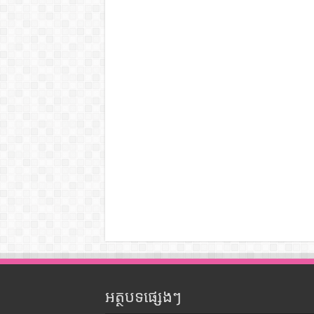
អត្ថបទផ្សេងៗ