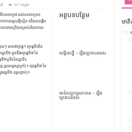
ជ្រាវ
មតិ
447 ទស្សនា
ចំណេះដឹងទូទៅ
អត្ថបទបន្ថែម
ពីបទពាក្យ៧ ដល់បទពាក្យ១១
ាក់កាលមួយថ្មីទៀត កវីបានបង្កើត
មាតិ
ូទៅ
ទនេះអាចប្រើបានគ្រប់បរិយាកាស
ក
ទស្រាវជ្រាវ
ៀវភៅចំណេះដឹងទូទៅ
នីមួយៗ មាន៧ព្យាង្គ។ ព្យាង្គទី៧នៃ
សម្តីសេដ្ឋី – រឿងព្រេងបរទេស
ៃឃ្លាទី២ ចួននឹងព្យាង្គទី៧ នៃ
ង្គទី២ឬទី៤នៃឃ្លាទី៤
 (រូបសម្ផស្សក្រៅ) ៖ ព្យាង្គទី៧ នៃ
នុងវគ្គទី២ (វគ្គបន្ទាប់)។
មេទ័ពល្អកម្ររកបាន – រឿង
ព្រេងបរទេស