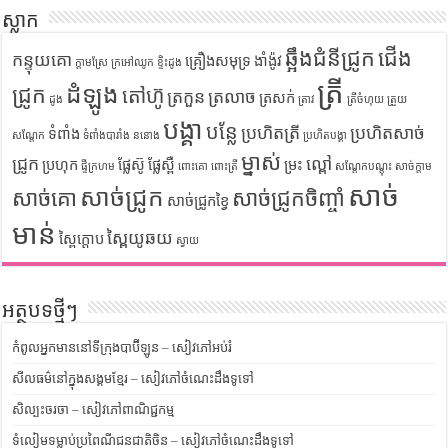
ស្លាក
ឆ្អឹងជំនីជ្រូក
ជើង
កន្ទុយគោ
គ្រឿងសមុទ្រ
ងាំង៉ូវ
ក្តាមស្រែ
ក្រអៅឈូក
ខ្ទិះដូង
ត្រី
ដំឡូង
ជ្រូក
តៅហ៊ូ
ត្រកួន
ត្រលាច
ត្រសក់
ដូង
ត្រាវ
ត្រីចំហុយ
ត្រួយ
បង្គា
បន្លែ
ប្រហិតត្រី
ប្រហិតសាច់
ទំពាំង
សណ្តែក
ទំពាំងបារាំង
ននោង
ប្រហិតបង្គា
ម្នាស់
ជ្រូក
ល្ពៅ
ប្រហុក
ផ្លែស៊ូ
ផ្លែស្ពឺ
ម្រះ
ផ្ទីក្រហម
ពោះគោ
ពោះត្រី
សណ្តែកបណ្តុះ
សាច់ក្តាម
សាច់
សាច់ជ្រូក
សាច់គោ
សាច់ជ្រូកចិញ្ចាំ
សាច់ជ្រូកខ្វៃ
មាន់
ស្ពៃយូឆយ
ស្ពៃក្តោប
ស្វាយ
អត្ថបទថ្មីៗ
កំពូលអ្នកមាននៅទីក្រុងបាប៊ីឡូន – សៀវភៅអប់រំ
សីលធម៌នៅក្នុងសង្គមខ្មែរ – សៀវភៅចំណេះដឹងទូទៅ
សិល្បះចរចា – សៀវភៅពាណិជ្ជកម្ម
ទំលៀមទម្លាប់ប្រពៃណីជនជាតិចិន – សៀវភៅចំណេះដឹងទូទៅ