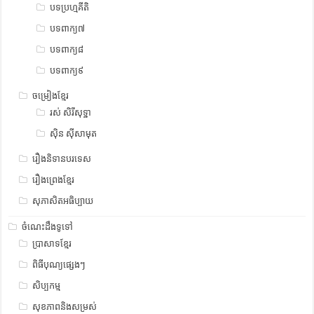
បទប្រហ្មគីតិ
បទពាក្យ៧
បទពាក្យ៨
បទពាក្យ៩
ចម្រៀងខ្មែរ
រស់ សិរីសុទ្ឋា
ស៊ិន ស៊ីសាមុត
រឿងនិទានបរទេស
រឿងព្រេងខ្មែរ
សុភាសិតអធិប្បាយ
ចំណេះដឹងទូទៅ
ប្រាសាទខ្មែរ
ពិធីបុណ្យផ្សេងៗ
សិប្បកម្ម
សុខភាពនិងសម្រស់