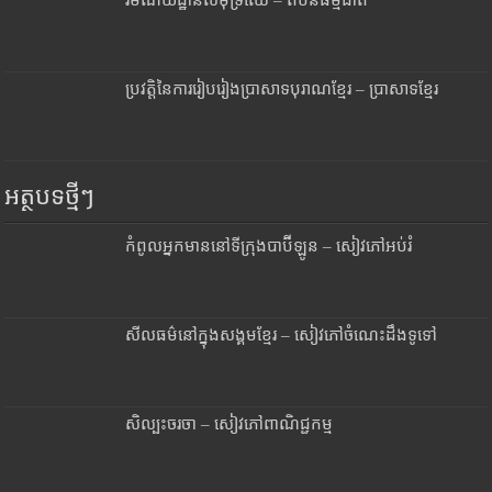
ប្រវត្តិនៃការរៀបរៀងប្រាសាទបុរាណខ្មែរ – ប្រាសាទខ្មែរ
អត្ថបទថ្មីៗ
កំពូលអ្នកមាននៅទីក្រុងបាប៊ីឡូន – សៀវភៅអប់រំ
សីលធម៌នៅក្នុងសង្គមខ្មែរ – សៀវភៅចំណេះដឹងទូទៅ
សិល្បះចរចា – សៀវភៅពាណិជ្ជកម្ម