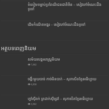
ទំលៀមទម្លាប់ប្រពៃណីជនជាតិចិន – សៀវភៅចំណេះដឹង
ទូទៅ
ដើមកំណើតអង្គរ – សៀវភៅចំណេះដឹងទូទៅ
អត្ថបទពេញនិយម
សម័យសង្គមរាស្រ្តនិយម
7,002
ចង្កឹះមួយបាច់ កាច់មិនបាក់ – សុភាសិតខ្មែរអធិប្បាយ
6,858
ក្តៅស៊ីរាក់ ត្រជាក់ស៊ីជ្រៅ – សុភាសិតខ្មែរអធិប្បាយ
3,962