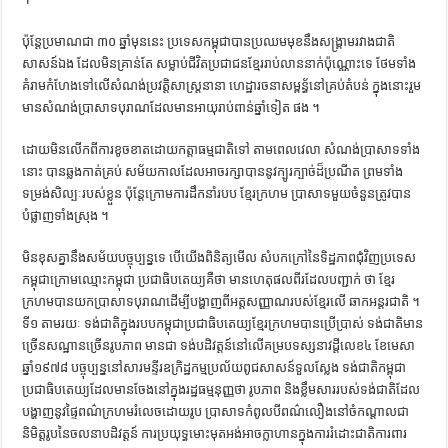
ការស្វែងយល់អំពី ល្ខោនខោល – សៀវភៅចំណេះដឹងទូទៅ
ប៉ុន្ដែ​ប្រមាណ​ជា​ ​៣០ ឆ្នាំ​មុន​នេះ​ ​ប្រទេស​កម្ពុជា​បាន​ប្រឈម​មុខ​នឹង​សង្គ្រាម​រវាង​ជាតិ​
សាសន៍​ឯង​ ​ដែល​មិន​គ្រាន់តែ​ ​សម្លាប់​ជីវិត​ប្រជាជន​ខ្មែរ​រាប់​លាន​នាក់​ប៉ុណ្ណោះ​ទេ​ ​ថែម​ទាំង​
គំរាមកំហែង​ទៅ​លើ​សំណង់​ប្រវត្ដិសាស្ដ្រ​នានា​ ​ហេ​ដ្ឋា​រចនា​សម្ព​ន្ធ័​នៅ​គ្រប់​តំបន់​ ​ក្នុង​នោះ​រួម​
មាន​សំណង់​ប្រាសាទ​បុរាណ​ដែល​មាន​អាយុ​រាប់​ពាន់​ឆ្នាំ​ទៀត​ ផង​ ។​
​ដោយ​មិន​លើក​ពី​ការ​ខូចខាត​ដោយ​កត្ដា​ធម្មជាតិ​ទៅ​ តាម​ពេលវេលា​ ​សំណង់​ប្រាសាទ​ទាំង
នោះ​ ​បាន​ឆ្លងកាត់​គ្រប់​ ​សម័យកាល​ដែល​អាច​រក្សា​បាន​នូវ​ក្បូរក្បាច់​ដ៏​ប្រណីត​ ​ព្រមទាំង​
ទម្រង់​សិល្បៈ​របស់​ខ្លួន​ ​ប៉ុន្ដែ​ក្រោម​ការ​ដឹកនាំ​របប​ ​ខ្មែរក្រហម​ ​ប្រាសាទ​​មួយ​ចំនួន​ត្រូវ​បាន​
បំផ្លាញ​ទាំងស្រុង​ ។​ ​
មិន​ខុស​គ្នា​នឹង​សម័យ​បច្ចុប្បន្ន​ទេ​ ​បើ​យើង​ពិនិត្យ​មើល​ ​សំបក​ក្រៅ​នៃ​ទិដ្ឋភាព​ជុំវិញ​ប្រទេស​
កម្ពុជា​ក្រោម​ឈ្មោះ​កម្ពុជា​ ប្រជាធិបតេយ្យ​គឺថា​ ​មាន​ហេតុផល​ពីរ​ដែល​បញ្ជាក់​ ​ថា​ ​ខ្មែរ
ក្រហម​បាន​យក​ប្រាសាទបុរាណ​ដើម្បី​បង្ហាញ​ពី​អត្ដសញ្ញាណ​របស់​ខ្មែរលើ ​ឆាក​អន្ដរជាតិ ។​ ​
ទី​១​ ​តាម​រយៈ​ ​ទង់ជាតិ​ក្នុង​របប​កម្ពុជា​ប្រជាធិបតេយ្យ​ខ្មែរក្រហម​បាន​ប្រើប្រាស់​ ទង់ជាតិ​មាន​
ច្រើន​សណ្ឋាន​ច្រើន​រូបភាព​ ​មាន​ជា​ ​ទង់​បដិវត្ដន៍​នៅ​លើ​គម្រប​ទស្សនាវដ្ដី​លេខ​៤​ ​ខែមេសា​ ​
ឆ្នាំ​១៩៧៨​ ​បច្ចុប្បន្ន​នៅ​សារមន្ទីរ​ឧក្រិដ្ឋកម្ម​ប្រល័យ​ពូជ​សាសន៍​ទួល​ស្លែង​ ​ទង់ជាតិ​កម្ពុជា​
ប្រជាធិបតេយ្យ​ដែល​មាន​ចែង​នៅ​ក្នុង​រដ្ឋធម្មនុញ្ញ​ថា​ ​រូបភាព​ និង​ខ្លឹមសារ​របស់​​ទង់ជាតិ​ដែល​
បង្ហាញ​នូវ​ផ្ទៃ​ពណ៌​ក្រហម​រំលេច​ដោយ​រូប​ ប្រាសាទ​កំពូល​បី​ពណ៌​លឿង​នៅ​ចំ​កណ្ដាល​ជា​
និមិត្ដរូប​នៃ​​ចលនា​បដិវត្ដន៍​ ការ​ប្រយុទ្ធ​មោះមុត​អង់អាច​ក្លាហាន​ក្នុង​ការ​រំដោះជាតិ​ការពារ​