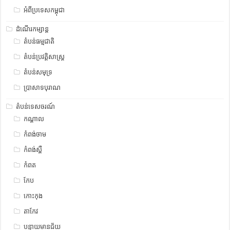
អំពីប្រទេសកម្ពុជា
ដំណើរកម្សាន្ត
តំបន់ធម្មជាតិ
តំបន់ប្រវត្តិសាស្រ្ត
តំបន់សមុទ្រ
ប្រាសាទបុរាណ
តំបន់ទេសចរណ៍
កណ្តាល
កំពង់ចាម
កំពង់ស្ពឺ
កំពត
កែប
កោះកុង
តាកែវ
បន្ទាយមានជ័យ