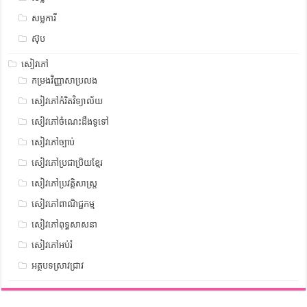
សម្លការី
ស៊ុប
សៀវភៅ
កម្រងវិញ្ញាសាប្រលង
សៀវភៅកំរិតវិទ្យាល័យ
សៀវភៅចំណេះដឹងទូទៅ
សៀវភៅច្បាប់
សៀវភៅប្រជាប្រិយខ្មែរ
សៀវភៅប្រវត្តិសាស្រ្ត
សៀវភៅពាណិជ្ជកម្ម
សៀវភៅពុទ្ធសាសនា
សៀវភៅអប់រំ
អត្ថបទស្រាវជ្រាវ