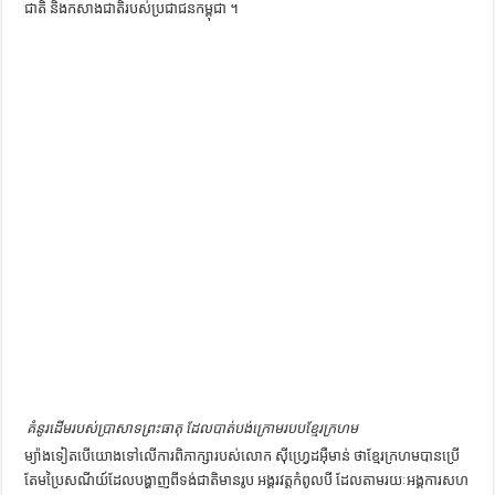
ជាតិ​ ​និង​កសាង​ជាតិ​របស់​ប្រជាជន​កម្ពុជា ។​
គំនូរ​ដើម​របស់​ប្រាសាទ​ព្រះធាតុ ដែលបាត់បង់ក្រោមរបបខ្មែរក្រហម
​ម្យ៉ាងទៀត​បើ​យោង​ទៅ​លើ​ការ​ពិភាក្សា​របស់​លោក​ ​ស៊ី​ហ្វ្រេ​ដ​អ៊ឺ​មាន់​ ​ថា​ខ្មែរក្រហម​បាន​ប្រើ​
តែម​ប្រៃសណីយ៍​ដែល​បង្ហាញ​ពី​ទង់ជាតិ​មាន​រូប​ អង្គរវត្ដ​កំពូល​បី​ ​ដែល​តាម​រយៈ​អង្គការសហ