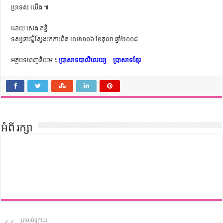
ប្រទេស​ យើង ៕​ ​
ដោយ​ ​សេង​ ​គ​ន្ធី​
ទស្សនាវដ្ដី​ស្វែងរក​ការ​ពិត​ ​លេខ​១០៦​ ​ខែតុលា​ ​ឆ្នាំ​២០០៨​
អត្ថបទពេញនិយម ៖
ប្រាសាទបាលិលេយ្យ – ប្រាសាទខ្មែរ
អំពី រក្សា
ត្រលប់ក្រោយ