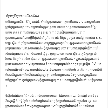
ទីទួល​គ្រឹះ​ប្រាសាទ​បឹងកាសែត
នៅ​ឯ​ខេត្ដពោធិ៍សាត់​វិញ​ ​សុ​ផា​រី​ ​រស់នៅ​ស្រុក​បាកាន​ ​ខេត្ដពោធិ៍សាត់​ ​ជា​ជន​រង​គ្រោះ​ដែល​
ត្រូវ​ខ្មែរក្រហម​ព្យាយាម​​​សម្លាប់​ទាំង​ក្រុម​ គ្រួសារ​ ​ដោយសារ​គ្រួសារ​គាត់​ជា​ជនជាតិ​ខ្មែរ
ក្រោម​ ​មាន​និន្នាការ​ជា​ក្បាល​យួន​ខ្លួន​ខ្មែរ ។​ ​គាត់​បាន​​រៀបរាប់​អំពី​ការ​បំផ្លាញ​
ប្រាសាទដូនអន​ ​ដែល​ធ្វើ​ពី​ថ្មភក់​ទំហំ​ប្រហែល​ ​១២ ម៉ែត្រ​ ​បួន​ជ្រុង​ ​មាន​ផ្ដែរ​ ​ហោជាង​ ​សសរ​
ពេជ្រ​ ​ស្ថិត​នៅ​ភូមិ​ប្រាសាទ​ឃុំ​រំលេច​ ​(បច្ចុប្បន្ន​ស្វាយដូនកែវ​) ស្រុក​បាកាន​ ​ខេត្ដពោធិ៍សាត់​ ​
ត្រូវ​ប្រធាន​កង​ ​ប្រធាន​សហករណ៍​ ​(ពុំ​ស្គាល់ឈ្មោះ​) បញ្ជា​ឱ្យ​ប្រជាជន​ក្នុងភូមិ​ធ្វើការ​រុះរើ​
សំណង់​ប្រាសាទ​ទាំងអស់​យក​ទៅ​ ធ្វើ​ទ្វារ​ ​ប្រឡាយ​ ​១៧ មេ​សា​ ​ស្ថិត​នៅ​ភូមិ​ស្ដុក​ខ្លា​ ​ឃុំ​
រំលេច​ ​និង​ភូមិ​គោក​រំ​ល​ ​ឃុំ​តា​លោ​ ​ស្រុក​បាកាន​ ​ខេត្ដពោធិ៍សាត់ ។​ ​ក្នុង​ការ​រើរុះ​ប្រាសាទ​គឺ​
ប្រធាន​សហករណ៍​តម្រូវ​ឱ្យ​កាប់​គាស់​ ​និង​វាយ​កម្ទេច​ថ្ម​ជា​បំណែក​តូចៗ​បន្ដ​ទៀត​ ​ដើម្បី​យក​​​
ទៅ​ចាក់​ធ្វើ​ទ្វារ​ទឹក​ ​រយៈពេល​ជាង​មួយ​ខែ​ទើប​រួចរាល់ ។​ ​គាត់​គិត​ថា​ ​នេះ​គឺជា​ការ​កម្ទេច​ដើម្បី​
បំបាត់​ភ័ស្ដុតាង​ ​ហើយ​​ក៏​ជា​ការ​បំផ្លាញ​វត្ដ​អារាម​ដែរ​ព្រោះ​គាត់​ ​និង​ប្រជាជន​ក្នុងភូមិ​បាន
ឃើញ​ច្បាស់​ថា​ ​ពួក​ខ្មែរក្រហម​ ​(ពុំ​ស្គាល់ឈ្មោះ​) បាន​យក​សាស្ដ្រា​ស្លឹករឹត​ទៅ​ដេរ​ធ្វើ​មួក​ពាក់
។​ ​
ថ្វី​ដ្បិតតែ​ព័ត៌មាន​អំពី​ការ​ប៉ះពាល់​ប្រាសាទបុរាណ ​ ​ដែល​មាន​អាយុ​រាប់​ពាន់​ឆ្នាំ​ ​មាន​ចំនួន​
តិចតួច​ក្ដី​ ​ក៏​វា​ធ្វើ​ឱ្យ​ប៉ះពាល់​​យ៉ាង​ខ្លាំង​ដល់​សម្បត្ដិ​វប្បធម៌​របស់​ជាតិ​ កម្ពុជា​ដែរ ​ព្រោះថា​ ​
ប្រាសាទ​ទាំងនេះ​ ​គឺជា​អត្ដសញ្ញាណ​មួយ​សម្រាប់​បង្ហាញ​​ពី​អរិយធម៌​និង​វប្បធម៌​របស់​