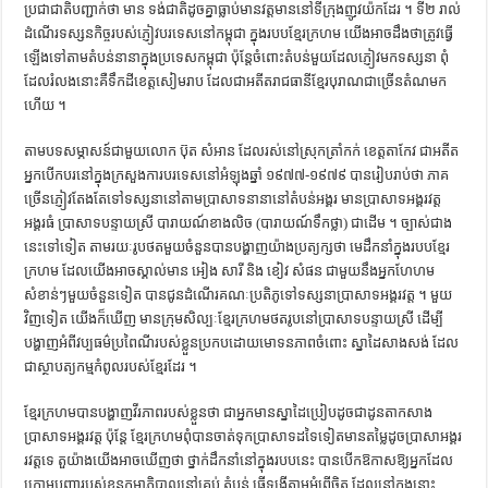
ប្រជាជាតិ​បញ្ជាក់​ថា​ ​មាន​ ​ទង់ជាតិ​ដូច​គ្នា​ធ្លាប់​មាន​វត្ដ​មាននៅ​ទីក្រុង​ញូ​វ​យ៉​ក​ដែរ ។​ ​ទី​២​ ​រាល់​
ដំណើរ​ទស្សនកិច្ច​របស់​ភ្ញៀវ​បរទេស​នៅ​កម្ពុជា​ ​ក្នុង​របប​ខ្មែរក្រហម​ ​យើង​អាច​ដឹង​ថា​ត្រូវធ្វើ​
ឡើង​ទៅ​តាម​តំបន់​នានា​ក្នុង​ប្រទេស​កម្ពុជា​ ​ប៉ុន្ដែ​ចំពោះ​តំបន់​មួយ​​ដែល​ភ្ញៀវ​មក​ទស្សនា​ ​ពុំ
ដែល​រំលង​នោះ​គឺ​ទឹកដី​ខេត្ដសៀមរាប​ ​ដែល​ជា​អតីត​រាជធានី​ខ្មែរ​បុរាណ​ជា​ច្រើន​តំណ​មក​​
ហើយ​ ។​ ​
តាម​បទ​សម្ភាសន៍​ជាមួយ​លោក​ ​ប៊ុត​ ​សំ​អាន​ ​ដែល​រស់នៅ​ស្រុក​ត្រាំកក់​ ​ខេត្ដតាកែវ​ ​ជា​អតីត​
អ្នកបើកបរ​នៅ​ក្នុង​ក្រសួងការបរទេស​នៅ​អំឡុង​ឆ្នាំ​ ​១៩៧៧-១៩៧៩ បាន​រៀបរាប់​ថា​ ​ភាគ
ច្រើន​ភ្ញៀវ​តែងតែ​ទៅ​ទស្សនា​នៅ​តាម​​ប្រាសាទ​នានា​នៅ​តំបន់​អង្គរ​ ​មាន​ប្រាសាទអង្គរវត្ដ​ ​
អង្គរធំ​ ​ប្រាសាទ​បន្ទាយស្រី​ ​បារាយណ៍​ខាងលិច​ ​(បារាយណ៍ទឹកថ្លា​) ជាដើម ។​ ​ច្បាស់​ជាង​
នេះ​ទៅ​ទៀត​ ​តាម​រយៈ​រូបថត​មួយ​ចំនួន​បាន​បង្ហាញ​យ៉ាង​ប្រត្យក្ស​ថា​ ​មេដឹកនាំ​ក្នុង​របប​ខ្មែរ
ក្រហម​ ​ដែល​យើង​អាច​ស្គាល់​មាន​ ​អៀង​ ​សារី​ ​និង​ ​ខៀវ​ ​សំ​ផ​ន​ ​ជាមួយនឹង​អ្នក​ហែហម​​
សំខាន់ៗ​មួយ​ចំនួន​ទៀត​ ​បាន​ជូន​ដំណើរ​គណៈប្រតិភូ​ទៅ​ទស្សនា​ប្រាសាទអង្គរវត្ដ ។​ ​មួយ
វិញទៀត​ ​យើង​ក៏​ឃើញ​ ​មាន​ក្រុម​សិល្បៈ​ខ្មែរ​ក្រហម​ថតរូប​នៅ​ប្រាសាទបន្ទាយស្រី​ ​ដើម្បី​
បង្ហាញ​អំពី​វប្បធម៌​ប្រពៃណី​របស់​ខ្លួន​ប្រកបដោយ​មោទនភាព​ចំពោះ​ ស្នាដៃ​សាងសង់​ ​ដែល​
ជា​ស្ថាបត្យកម្ម​​កំពូល​របស់​ខ្មែរ​ដែរ ។​ ​
ខ្មែរក្រហម​បាន​បង្ហាញ​វីរភាព​របស់​ខ្លួន​ថា​ ​ជា​អ្នកមាន​ស្នាដៃ​ប្រៀប​ដូច​ជា​ដូនតា​កសាង​
ប្រាសាទ​អង្គរវត្ដ​ ​ប៉ុន្ដែ​ ​ខ្មែរក្រហម​ពុំ​បាន​ចាត់​ទុក​ប្រាសាទ​ដទៃ​ទៀត​មាន​តម្លៃ​ដូច​ប្រា​សា​អង្គរ
​រ​វត្ដ​ទេ​ ​តួយ៉ាង​យើង​អាច​ឃើញ​ថា​ ​ថ្នាក់​ដឹក​​នាំ​នៅ​ក្នុង​របប​នេះ​ ​បាន​បើកឱកាស​ឱ្យ​អ្នក​ដែល​
ក្រោម​បញ្ជា​របស់​ខ្លួន​កម្មាភិបាល​នៅ​គ្រប់​ តំបន់​ ​ធ្វើ​ទ​ង្វើ​តាម​អំពើ​ចិត្ដ​ ​ដែល​នៅ​ក្នុង​នោះ​ ​