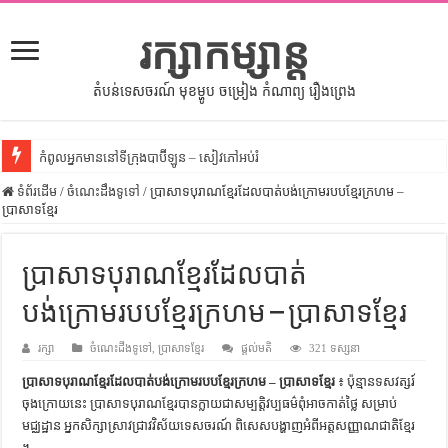
រក្សាកម្សាន្ត
តំបន់ទេសចរណ៍ មុខម្ហូប ចម្រៀង កំណាព្យ រឿងព្រេង
កំពូលអ្នកមាននៅទីក្រុងបាប៊ីឡូន – សៀវភៅអប់រំ
ទំព័រដើម
សីលធម៌នៅក្នុងសង្គមខ្មែរ – សៀវភៅចំណេះដឹងទូទៅ
/
ចំណេះដឹងទូទៅ
/
ប្រាសាទបុរាណខ្មែរដែលបាត់បង់ក្រោមរបបខ្មែរក្រហម –
ប្រាសាទខ្មែរ
សិល្បះចរចា – សៀវភៅពាណិជ្ជកម្ម
ទំលៀមទម្លាប់ប្រពៃណីជនជាតិចិន – សៀវភៅចំណេះដឹងទូទៅ
ប្រាសាទបុរាណខ្មែរដែលបាត់
ដើមកំណើតអង្គរ – សៀវភៅចំណេះដឹងទូទៅ
បង់ក្រោមរបបខ្មែរក្រហម – ប្រាសាទខ្មែរ
ដើមកំណើតជនជាតិខ្មែរ – អត្ថបទស្រាវជ្រាវ
រក្សា
ចំណេះដឹងទូទៅ
,
ប្រាសាទខ្មែរ
ផ្តល់មតិ
321 ទស្សនា
ទំនាក់ទំនងកម្ពុជានិងចិន – សៀវភៅចំណេះដឹងទូទៅ
ប្រាសាទបុរាណខ្មែរដែលបាត់បង់ក្រោមរបបខ្មែរក្រហម – ប្រាសាទខ្មែរ
៖ ប៉ុន្មាន​ទសវត្សរ៍​
ព្រះបាទធម្មិក – សៀវភៅចំណេះដឹងទូទៅ
ចុង​ក្រោយ​នេះ​ ​ប្រាសាទ​បុរាណ​ខ្មែរ​បាន​ក្លាយជា​សម្បត្ដិ​វប្បធម៌​ពុំ​អាច​កាត់ថ្លៃ​ ​សម្រាប់​
មជ្ឈដ្ឋាន​ ​អ្នក​សិក្សា​ស្រាវជ្រាវ​វិស័យ​ទេសចរណ៍​ ​ពិសេស​បង្ហាញ​អំពី​អត្ដសញ្ញាណ​ជាតិ​ខ្មែរ
រដ្ឋបាល និង រដ្ឋបាលវិមជ្ឈការ – អត្ថបទស្រាវជ្រាវ
។​ ​