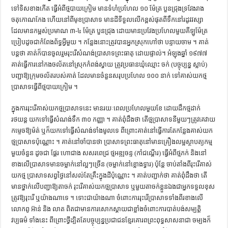
ទៅ​ទិស​ខាងកើត​ ​ធ្វើ​អំពី​ថ្មបាយក្រៀម​ ​មាន​ទំហំ​ប្រហែល​ ​១០ ម៉ែត្រ​ ​បួន​ជ្រុង​ទ្រវែង​រាង​
ចតុកោណកែង​ ​ហើយ​នៅ​ពីមុខ​ប្រាសាទ​ ​មាន​ដី​ទីទួល​លើក​ខ្ពស់​ផុត​ពី​ទឹក​នៅ​រដូវវស្សា​ ​
ដែល​មាន​​កម្ពស់​ប្រមាណ​ ​៣-៤ ម៉ែត្រ​ ​បួន​ជ្រុង​ ​ដោយ​មាន​ប្រវែង​ប្រហែល​មួយ​គីឡូម៉ែត្រ​ ​
ប្រៀប​ដូច​ជា​កំពែង​ព័ទ្ធ​​អ្វីមួយ ។​ ​កន្លែង​នោះ​ត្រូវ​បាន​អ្នកស្រុក​ហៅ​ថា​ ​បន្ទាយ​ចាម​ ។​ ​គាត់​
បន្ដ​ថា​ ​គាត់​ក៏​បាន​ចូលរួម​រុះរើ​សំណង់​ប្រាសាទព្រះធាតុ​ ​ដោយ​ផ្ទាល់​។​ ​អំឡុង​ឆ្នាំ​ ​១៩៧៧
គាត់​ធ្វើការ​នៅ​កងចល័ត​នៅ​ស្រុក​កំពង់ស្វាយ​ ​ត្រូវ​ប្រធាន​ឃុំ​ឈ្មោះ​ ​ចក់​ ​(បច្ចុប្បន្ន ​ស្លាប់​)
បញ្ជា​ឱ្យ​ក្រុម​ចល័ត​របស់​គាត់​ ​ដែល​មាន​ចំនួន​សរុប​ប្រហែល​ ​១០០ នាក់​ ​ទៅ​គាស់​យក​ថ្ម​
ប្រាសាទ​​ធ្វើ​ពី​ថ្មបាយក្រៀម ។​
​ក្នុង​ការ​រុះរើ​គាស់​យក​ថ្ម​ប្រាសាទ​នេះ​ ​មាន​រយៈពេល​ប្រហែល​មួយ​ខែ​ ​ដោយ​ដឹក​ថ្ម​ដាក់​
រថយន្ដ​ ​យក​ទៅ​ធ្វើ​សំណង់​ទឹក​ ​៣០ កញ្ញា ។​ ​គាត់​ពុំ​ដឹង​ថា​ ​តើ​ថ្ម​ប្រាសាទ​នីមួយៗ​ត្រូវ​គេ​វាយ​
កម្ទេច​ឱ្យ​ម៉ត់​ ​ឬ​ក៏​យក​ទៅ​ធ្វើ​​សំណង់​ទាំងមូល​ទេ​ ​ពីព្រោះ​គាត់​នៅ​ធ្វើការ​តែ​កន្លែង​គាស់​យក​
ថ្ម​ប្រាសាទ​ប៉ុណ្ណោះ ។​ ​គាត់​នៅ​ចាំ​បាន​ថា​ ​ប្រាសាទ​​ព្រះ​ធាតុ​នៅ​មាន​គ្រឿង​លម្អ​ស្ថាបត្យកម្ម​
មួយ​ចំនួន​ ​ដូច​ជា​ ​ផ្ដែរ​ ​ហោជាង​ ​សសរ​ពេជ្រ​ ​ថ្ម​អឌ្ឍចន្ទ​ ​(កាំជណ្ដើរ​) ធ្វើ​អំពី​ថ្មភក់​ ​និង​នៅ​
ខាងលើ​ប្រាសាទ​មាន​ចម្លាក់​នៅ​ល្អៗ​ច្រើន​ ​(ចម្លាក់​នៅ​ខ្លោងទ្វារ​) ប៉ុន្ដែ​ ​ចាប់តាំងពី​រុះរើ​គាស់​​
យក​ថ្ម​ ​ប្រាសាទ​សព្វថ្ងៃ​នៅ​សល់​តែ​គ្រឹះ​ក្នុង​ដី​ប៉ុណ្ណោះ ។​ ​គាត់​បញ្ជាក់​ថា​ ​គាត់​ពុំ​ដឹង​ថា​ ​តើ​
មាន​ថ្នាក់លើ​បញ្ជា​ឱ្យ​តា​ចក់​ ​រុះរើ​គាស់​យក​ថ្ម​ប្រាសាទ​ ​ឬ​មួយ​តា​ចក់​ខ្លួនឯង​ជា​អ្នក​ទទួលខុស
ត្រូវ​ឱ្យ​រុះរើ​ ​ឬ​យ៉ាងណា​ទេ ។​ ​ទោះជា​យ៉ាងណា​ ​ចំពោះ​ការ​រុះរើ​ប្រាសាទ​ទាំង​ពីរ​ខាងលើ​
លោកពូ​ ​អ៊ា​ន់​ ​និង​ ​លាត​ ​ពិតជា​មានការ​សោកស្ដាយ​ជា​ខ្លាំង​ចំពោះ​ការ​បាត់​​បង់​សម្បត្ដិ​
វប្បធម៌​ ទាំងនេះ​ ​ពីព្រោះ​ថ្វី​ដ្បិតតែ​បច្ចុប្បន្ន​ប្រជាជន​ខ្មែរ​គោរព​ព្រះពុទ្ធ​សាសនា​ជា​ ចម្បង​ក៏​