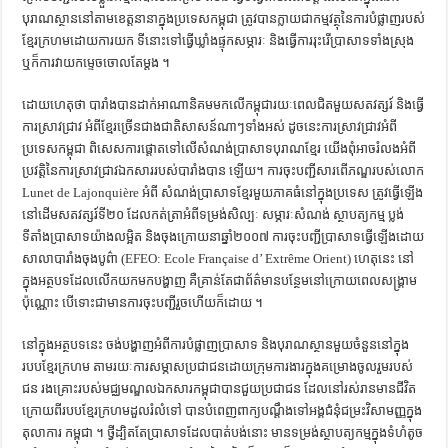
បុរាណ​ស្ថាន​នៅ​តាម​ខេត្ដ​នានា​ក្នុង​ប្រទេស​កម្ពុជា​ ​ត្រូវ​បាន​ក្លាយជា​កម្មវត្ថុ​នៃ​ការ​បំផ្លាញ​របស់​
ខ្មែរ​​ក្រហម​ដោយ​ការ​យក ​ទីនោះ​ទៅ​ធ្វើ​ឃ្លាំង​ផ្ទុក​សម្ភារៈ​ ​និង​ធ្វើការ​រុះរើ​ប្រាសាទ​ទាំងស្រុង​ ​
ឬ​ក៏​ការ​វាយ​កម្ទេច​ចោល​តែ​​ម្ដង ។​
​ដោយហេតុ​ថា​ ​បារាំង​បាន​ដាក់​អាណានិគម​មក​លើ​កម្ពុជា​រយៈពេល​ជិត​មួយ​សតវត្សរ៍​ ​និង​ធ្វើ
ការ​ស្រាវជ្រាវ​ ​អំពី​ខ្មែរ​ច្រើន​ជាង​ជាតិ​សាសន៍​ណាៗ​ទាំងអស់​ ​ដូចនេះ​ការ​ស្រាវជ្រាវ​អំពី​
ប្រទេស​កម្ពុជា​ ​ពិសេស​ការ​ផ្ដោត​ទៅ​លើ​សំណង់​ប្រាសាទបុរាណ​ខ្មែរ​ យើង​ពុំ​អាច​រំលង​អំពី​
ប្រវត្ដិ​នៃ​ការ​ស្រាវជ្រាវ​ឯកសារ​របស់​បារាំង​បាន​ ឡើយ​។​ ​ការ​ចុះ​​បញ្ជី​សារពើភណ្ឌ​របស់​លោក​
​Lunet​ ​de​ ​Lajonquière​ ​អំពី ​សំណង់​ប្រាសាទខ្មែរ​មួយ​ភាគ​ធំ​នៅ​ក្នុង​ប្រទេស​ ​ត្រូវធ្វើ​ឡើង​
នៅ​ដើម​សតវត្សរ៍​ទី​២០​ ​ដែល​កត់ត្រា​អំពី​ទម្រង់​សិល្បៈ​ ​សម្ភារៈ​សំណង់​ ​ស្ថាបត្យកម្ម​ ​ប្លង់​
ទីតាំង​​​ប្រាសាទ​យ៉ាង​លម្អិត​ ​និង​ចុង​ក្រោយ​នា​ឆ្នាំ​២០០៧​ ​ការ​ចុះបញ្ជី​ប្រាសាទ​ធ្វើ​ឡើង​ដោយ​
សាលា​បារាំង​ចុង​បូព៌ា​ ​(EFEO​: Ecole​ ​Française​ ​d’​ ​Extrême​ ​Orient​) ហេតុនេះ​ ​នៅ​
ក្នុង​អត្ថបទ​ដែល​លើកយក​មក​បង្ហាញ ​គឺ​គ្រាន់តែ​​ជា​ព័ត៌មាន​បន្ថែម​នៅ​ក្រោយ​ពេល​សង្គ្រាម​
ប៉ុណ្ណោះ​ ​បើ​ទោះជា​មានការ​ចុះបញ្ជី​រួច​ហើយ​ក៏​ដោយ ។​ ​
នៅ​ក្នុង​អត្ថបទ​នេះ​ ​ចង់​បង្ហាញ​អំពី​ការ​បំផ្លាញ​ប្រាសាទ​ ​និង​បុរាណ​ស្ថាន​មួយ​ចំនួន​នៅ​ក្នុង​
របប​ខ្មែរក្រហម​ ​តាម​រយៈ​ការ​សម្ភាស​​ប្រជាជន​ដោយ​ក្រុមការងារ​ក្នុង​គម្រោង​ចូលរួម​របស់​
ជន ​រង​គ្រោះ​របស់​មជ្ឈមណ្ឌល​ឯកសារ​កម្ពុជា​បាន​ជួយ​ប្រជាជន​ ​ដែល​នៅ​រស់រាន​មានជីវិត​
ក្រោយ​ពី​របប​ខ្មែរក្រហម​ដួល​រំលំ​ទៅ​ ​បាន​បំពេញ​ពាក្យបណ្ដឹង​ទៅ​អង្គ​ជំនុំជម្រះ​វិសាមញ្ញ​​ក្នុង​
តុលាការ​ កម្ពុជា ។​ ​ថ្វី​ដ្បិតតែ​ប្រាសាទ​ដែល​បាត់​បង់​នោះ​ ​មាន​ទម្រង់​ស្ថាបត្យកម្ម​ក្នុង​ទំហំ​តូច​