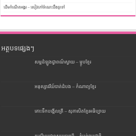
ដើមកំណើតអង្គរ – សៀវភៅចំណេះដឹងទូទៅ
អត្ថបទផ្សេងៗ
សម្លដំឡូងជ្វាពណ៏ស្វាយ – ម្ហូបខ្មែរ
អនុស្សាវរីយ៍បាត់ដំបង – កំណាព្យខ្មែរ
គោះទឹកបង្អើលត្រី – សុភាសិតខ្មែរអធិប្បាយ
រមណីយដ្ឋានសមុទ្រឈើ – តំបន់ធម្មជាតិ