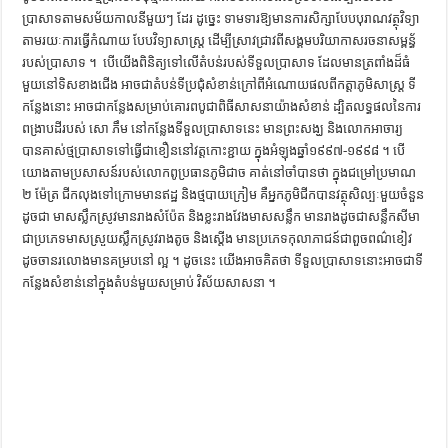
ប្រាសាទ​តាម​សម័យ​កាល​​នីមួយៗ​ ដែរ​ ​ដូច្នេះ​ ​ទាមទារ​ឱ្យ​មានការ​សិក្សា​បែប​បុរាណវត្ថុវិទ្យា​
តាម​រយៈ​ការ​ធ្វើ​កំណាយ​ បែប​វិទ្យាសាស្ដ្រ​ ​ដើម្បី​​ស្រាវជ្រាវ​ពី​សង្គម​បរិយាកាស​រចនា​សម្ព​ន្ធ័​
របស់​ប្រាសាទ ។ ​ ​បើ​យើង​ពិនិត្យ​ទៅ​លើ​តំបន់​របស់​ទីទួល​ប្រាសាទ​ ​ដែល​​មាន​ត្រ​ពាំង​ដ៏​ធំ​
មួយ​នៅ​ទិស​ខាងជើង​ ​អាច​ជា​តំបន់​ទីប្រជុំ​សំខាន់​ក្រៅពី​អំណោយផល​ពី​កត្ដា​ភូមិសាស្ដ្រ​ ​ទី
កន្លែង​នោះ​ ​អាច​ជា​កន្លែង​សម្រាប់​គោរព​បូជា​ពិធី​សាសនា​យ៉ាង​សំខាន់​ ​ដ្បិត​លទ្ធផល​នៃ​ការ​
ពង្រាបដី​របស់​ ​សោ​ ​ភឹ​ម​ ​នៅ​កន្លែង​ទីទួល​ប្រាសាទ​នេះ​ ​មាន​ព្រះសង្ឃ​ ​និង​លោក​អាចារ្យ​ ​
បាន​គាស់​ថ្ម​ប្រាសាទ​ទៅ​ធ្វើ​ជា​ខឿន​នៅ​វត្ដ​​កោះ​ខ្ជាយ​ ​ក្នុង​អំឡុង​ឆ្នាំ​១៩៩៧​-១៩៩៨ ។ បើ​
យោង​តាម​ប្រសាសន៍​របស់​លោកពូ​ប្រធាន​ភូមិ​ជា​ច​ ​គាត់​នៅ​ចាំ​បាន​​ថា​ ​ក្នុង​ជម្រៅ​ប្រមាណ​ ​
២ ម៉ែត្រ​ ​ជីក​លុង​ទៅ​ក្រោម​មាន​ឥដ្ឋ​ ​និង​ថ្មបាយក្រៀម ​គឺ​អ្នក​ភូមិ​ជីក​បាន​វត្ថុ​សិល្បៈ​មួយ​​ចំនួន​
​ដូច​ជា​ ​មាស​ស្លឹក​ស្រូវ​មាន​រាង​សំប៉ែត​ ​និង​ខ្លះ​រាង​វែង​មាសសន្លឹក​ ​មាន​រាងដូចជា​សន្លឹក​សីមា​ ​
ជា​ប្រភេទ​មាស​​​ស្រួយ​ស្លឹក​ស្រូវ​រាង​តូច​ ​និង​ស្ដើង​ ​មាន​ប្រភេទ​កុលា​ភាជន៍​ជា​ពួច​ពណ៌​ខៀវ​
ដូច​ចាន​រលោង​មាន​គម្រប​នៅ​ ល្អ ។​ ​ដូចនេះ​ ​យើង​អាច​គិត​ថា​ ​ទីទួល​ប្រាសាទ​នោះ​អាច​ជាទី​
កន្លែង​សំខាន់​នៅ​ក្នុង​តំបន់​មួយ​សម្រាប់​ វិស័យ​សាសនា ។​