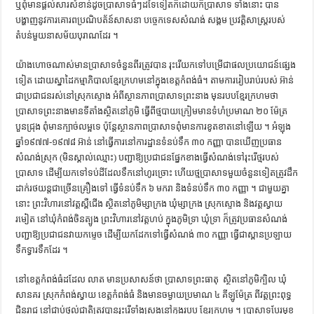
​ឬ​ពុំ​មាន​ផ្ដល់​សារ​សំខាន់​ដូច​ប្រាសាទធំៗ​ដទៃ​ទៀត​ក៏​ដោយ​ក៏​ប្រាសាទ​ ទាំងនោះ​ ​បាន​
បង្ហាញ​នូវ​ការ​គោរព​ប្រ​ណិ​ប​ត័​ន៍​សាសនា​ ​បច្ចេកទេស​សំណង់​ ​សង្គម​ ​ប្រវត្ដិសាស្ដ្រ​របស់​
តំបន់​មួយ​នា​សម័យ​បុរាណ​ដែរ ។​ ​
យ៉ាង​ហោច​ណាស់​មាន​ប្រាសាទ​ចំនួន​ពីរ​ត្រូវ​បាន​ រុះរើ​យក​ទៅ​បម្រើ​ជា​ផលប្រយោជន៍​ផ្សេង​
ទៀត​ ​ដោយ​ស្នាដៃ​​កម្មាភិបាល​ខ្មែរក្រហម​នៅ​ក្នុង​ខេត្ដកំពង់ធំ​។​ ​តាម​ការ​រៀបរាប់​របស់​ ​អ៊ា​ន់​ ​
ជា​ប្រជាជន​រស់នៅ​ស្រុក​ស្ទោង​ ​អំពី​​​ស្ថានភាព​ប្រាសាទ​ព្រះ​នាង​ ​មុន​របប​ខ្មែរក្រហម​ថា​ ​
ប្រាសាទ​ព្រះ​នាង​មាន​ទីតាំង​ស្ថិត​នៅ​ភូមិ​ ​ធ្វើ​ពី​ថ្មបាយក្រៀម​មាន​​​ទំហំ​ប្រមាណ​ ​២០ ម៉ែត្រ​ ​
បួន​ជ្រុង​ ​ពុំ​មាន​ក្បាច់លម្អ​ទេ​ ​ប៉ុន្ដែ​ស្ថានភាព​ប្រាសាទ​ពុំ​មានការ​ខូ​ត​ខាត​នៅឡើយ ។​ ​អំឡុង​
ឆ្នាំ​១៩៧៧​-១៩៧៨ អ៊ា​ន់​ ​នៅ​ធ្វើការ​នៅ​ការដ្ឋាន​ទំនប់​ទឹក​ ​៣០ កញ្ញា​ ​បានឃើញ​ប្រធាន​
សំណង់​ស្រុក​ ​(មិន​ស្គាល់ឈ្មោះ​) បញ្ជា​ឱ្យ​ប្រជាជន​ផ្នែក​ខាង​ធ្វើ​សំណង់​ទៅ​រុះរើ​ថ្ម​របស់​
ប្រាសាទ​ ​ដើម្បី​យក​ទៅ​ទប់​ដី​ដែល​ទឹក​នៅ​​ហូរ​ច្រោះ​ ​ហើយ​ថ្ម​ប្រាសាទ​មួយ​ចំនួន​ទៀត​ត្រូវ​ដឹក​
ដាក់​រថយន្ដ​ជា​ច្រើន​គ្រឿង​ទៅ​ ធ្វើ​ទំនប់​ទឹក​ ​៦ មក​រា​ ​និង​ទំនប់​ទឹក​ ​៣០ កញ្ញា ។​ ​ជាមួយ​គ្នា​
នោះ​ ​ព្រះ​វិហារ​នៅ​វត្ដ​ស្ពឺ​ជើង​ ​ស្ថិត​នៅ​ភូមិ​ម្សា​ក្រង​ ​ឃុំ​ម្សា​ក្រង​ ​ស្រុក​ស្ទោង​ ​និង​វត្ដ​​ស្វាយ​
រមៀត​ ​នៅ​ឃុំ​កំពង់​ចិន​ត្បូង​ ​ព្រះ​វិហារ​នៅ​វត្ដ​ហប់​ ​ក្នុងភូមិ​ទ្រា​ ​ឃុំ​ទ្រា​ ​ក៏​ត្រូវ​ប្រធាន​សំណង់​
បញ្ជា​ឱ្យ​ប្រជាជន​​​វាយ​កម្ទេច​ ​ដើម្បី​យក​ដែក​ទៅ​ធ្វើ​សំណង់​ ​៣០ កញ្ញា​ ​ធ្វើ​ជា​ស្ពាន​ប្រឡាយ​
ទឹក​ទ្វារ​ទឹក​ដែរ ។​ ​
នៅ​ខេត្ដកំពង់ធំ​ដដែល​ ​លាត​ ​មាន​ប្រសាសន៍​ថា​ ​ប្រាសាទព្រះធាតុ​ ​ ស្ថិត​នៅ​ភូមិ​ក្បិល​ ​ឃុំ​
សាន​គរ​ ​ស្រុក​កំពង់ស្វាយ​ ​ខេត្ដកំពង់ធំ​ ​និង​មាន​ចម្ងាយ​ប្រមាណ​ ​៤ គីឡូម៉ែត្រ​ ​ពី​វត្ដ​ព្រះពុទ្ធ​
ជិន​រាជ​ ​នៅ​ជាប់​ថ្នល់ជាតិ​ត្រូវ​បាន​រុះរើ​ទាំងស្រុង​​នៅ​ក្នុង​របប​ ខ្មែរក្រហម ។​ ​ប្រាសាទ​បែរមុខ​