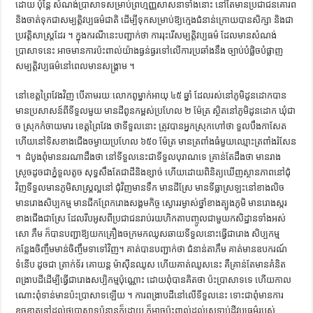
ដោយ​ ​ប៉ុន្ដែ​ ​សំណង់​ប្រាសាទ​សម្រាប់​ព្រហ្មញ្ញ​សាសនា​ទាំងនោះ​ ​នៅ​តែ​មាន​ប្រជាជន​គោរព​
​និង​ចាត់ទុកជា​សម្បត្ដិ​វប្បធម៌​ជាតិ​ ​ដើម្បី​ទុក​សម្រាប់​ឱ្យ​ក្មេង​ជំនាន់​ក្រោយ​បាន​សិក្សា​ ​និង​ជា​
ប្រវត្ដិសាស្ដ្រ​ដែរ ។​ ​ក្នុង​ករណី​នេះ​បញ្ជាក់​ថា​ ​ការ​រុះរើ​សម្បត្ដិ​វប្បធម៌​ ​ដែល​មាន​សំណង់​
ប្រាសាទ​នេះ​ ​អាច​មានការ​ប៉ះពាល់​យ៉ាងធ្ងន់ធ្ងរ​ទៅ​លើ​ការ​ប្រឆាំង​នឹង​ ​ច្បាប់​បំផ្លិចបំផ្លាញ​
សម្បត្ដិ​វប្បធម៌​នៅ​ពេល​មាន​សង្គ្រាម ។​ ​
នៅ​ខេត្ដព្រៃវែង​វិញ​ ​បើ​តាម​រយៈ​លោកពូ​ម្នាក់​អាយុ​ ​៤៥ ឆ្នាំ​ ​ដែល​រស់នៅ​ភូមិ​ដូន​ដោក​បាន​
មាន​ប្រសាសន៍​ពី​ទីទួល​​មួយ​ ​មាន​ដី​ពូន​កម្ពស់​ប្រហែល​ ​២ ម៉ែត្រ​ ​ស្ថិត​នៅ​ភូមិ​ដូន​ដោក​ ​ឃុំ​ជា​
ច​ ​ស្រុក​កំចាយមារ​ ​ខេត្ដព្រៃវែង​ ​ថា​ទីទួល​​​នោះ​ ​ត្រូវ​បាន​អ្នកស្រុក​ហៅ​ថា​ ​ទួល​បឹង​កាសែត​ ​
ហើយ​នៅ​ទិស​ខាងជើង​ចម្ងាយ​ប្រហែល​ ​៦៥០ ម៉ែត្រ​ ​មាន​ត្រ​ពាំង​​ធំ​មួយ​ឈ្មោះ​ត្រ​ពាំង​​រំ​សែន​
។ ​ ​ដំបូង​ពុំ​មាន​នរណា​ដឹង​ថា​ ​នៅ​ទីទួល​នេះ​ជាទី​ទួល​បុរាណ​ទេ​ ​គ្រាន់តែ​ដឹង​ថា​ ​មាន​រាង​​​
ស្រួច​ដូច​ជា​ភ្នំ​ទួល​តូច​ ​សុទ្ធសឹងតែ​ជា​ដី​និង​ខ្សាច់​ ​ហើយដោយ​ពិនិត្យ​ឃើញ​ស្ថានភាព​នៅ​ជុំ
វិញ​ទីទួល​មាន​ភូមិសាស្ដ្រ​​ល្អ​នៅ​ ជុំវិញ​មានទឹក​ ​មាន​ដីស្រែ​ ​មាន​ទីធ្លា​ស្រឡះ​នៅ​ខាងលិច​ ​
មាន​រោង​សិប្បកម្ម​ ​មាន​ជីក​ព្រែក​រោង​សង្គមកិច្ច​ ​ស្ងោរ​រម្ងាស់​ថ្នាំ​ខាងត្បូង​ភូមិ​ ​មាន​រោង​ស្ករ​
ខាងជើង​ជា​ស្រែ​ ​ដែល​រឹបអូស​ពី​ប្រជាជន​រាប់រយ​ហិ​កតា​បញ្ចូល​ជាមួយ​​កសិដ្ឋាន​ទាំងអស់​ ​
សោ​ ​ភឹ​ម​ ​ក៏​បាន​បញ្ជា​ឱ្យ​យក​គ្រឿងចក្រ​មក​ឈូស​ឆាយ​ទីទួល​នោះ​ធ្វើ​ជា​រោង​ សិប្បកម្ម​
កន្លែង​​​ចិញ្ចឹម​មាន់​ចិញ្ចឹម​ទា​ទៅ​វិញ​។​ ​គាត់​បាន​បញ្ជាក់​ថា​ ​ជំនាន់​តា​ភឹ​ម​ ​គាត់​មាន​ឧបករណ៍​
ទំនើប​ ​ដូច​ជា​ ​ត្រាក់ទ័រ​ ​គោ​យន្ដ​ ​ម៉ាស៊ីន​ឈូស​ ​ហើយ​គាត់​ឈូស​នេះ​ ​គឺ​គ្រាន់តែ​មាន​គំនិត​
ពង្រាបដី​ដើម្បី​ធ្វើ​ជា​រោង​សប្បិ​កម្ម​ប៉ុណ្ណោះ​ ​ដោយ​ពុំ​បាន​គិត​​ថា​ ​ប៉ះ​ប្រាសាទ​ទេ​ ​ហើយ​កាល​
ណោះ​ពុំ​ទាន់​មាន​ប៉ះ​ប្រាសាទ​ឡើយ ។​ ​ការ​ពង្រាបដី​នៅ​លើ​ទីទួល​នេះ​ ​ទោះជា​ពុំ​មាន​​ការ​
ខូចខាត​ទៅ​ដល់​ថ្ម​ប្រាសាទ​ប៉ុន្មាន​ក៏​ដោយ​ ​ក៏​អាច​ប៉ះពាល់​ដល់​ស្រទាប់ដី​វប្បធម៌​របស់​