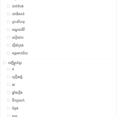
បាត់ដំបង
ពោធិសាត់
ព្រះសីហនុ
មណ្ឌលគីរី
សៀមរាប
ស្ទឹង​​ត្រែង
ឧត្ដរមានជ័យ
បញ្ជីម្ហូបខ្មែរ
ខ
គ្រឿងផ្សំ
ឆា
ឆ្នាំងភ្លើង
ទឹកជ្រលក់
នំគួង
សម្ល