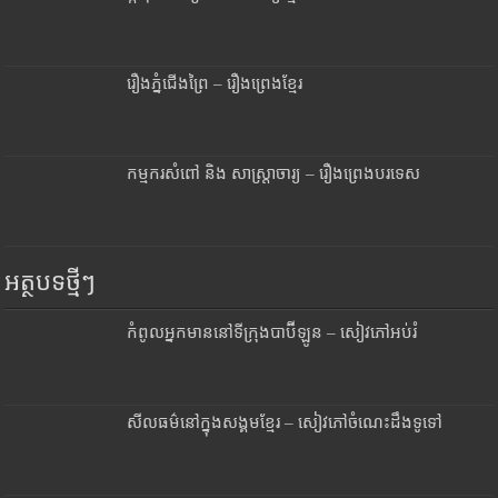
រឿងភ្នំជើងព្រៃ – រឿងព្រេងខ្មែរ
កម្មករសំពៅ និង សាស្រ្តាចារ្យ – រឿងព្រេងបរទេស
អត្ថបទថ្មីៗ
កំពូលអ្នកមាននៅទីក្រុងបាប៊ីឡូន – សៀវភៅអប់រំ
សីលធម៌នៅក្នុងសង្គមខ្មែរ – សៀវភៅចំណេះដឹងទូទៅ