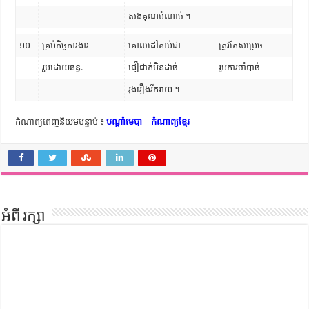
សងគុណបំណាច់ ។
១០
គ្រប់កិច្ចការងារ
គោលដៅគាប់ជា
ត្រូវតែសម្រេច
រួមដោយឆន្ទៈ
ជឿជាក់មិនដាច់
រួមការចាំបាច់
រុងរឿងរីករាយ ។
កំណាព្យពេញនិយមបន្ទាប់ ៖
បណ្តាំមេបា – កំណាព្យខ្មែរ
អំពី រក្សា