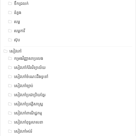
ទឹកជ្រលក់
នំគួង
សម្ល
សម្លការី
ស៊ុប
សៀវភៅ
កម្រងវិញ្ញាសាប្រលង
សៀវភៅកំរិតវិទ្យាល័យ
សៀវភៅចំណេះដឹងទូទៅ
សៀវភៅច្បាប់
សៀវភៅប្រជាប្រិយខ្មែរ
សៀវភៅប្រវត្តិសាស្រ្ត
សៀវភៅពាណិជ្ជកម្ម
សៀវភៅពុទ្ធសាសនា
សៀវភៅអប់រំ