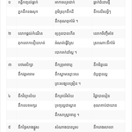
១
កត្តិកខ្យល់ធ្លាក់
អាកាសត្រជាក់
ធ្លាក់ជំនោរថ្មី
ភ្នកនឹកទងសុក
ភូមិស្រុកទឹកដី
នឹកលើសអ្វីៗ
នឹកគុណពុកម៉ែ ។
២
លោកផ្តល់កំណើត
ឲ្យកូនបានកើត
លោកចិញ្ចឹមថែ
ពុកលោកនឿយហត់
អំណត់ធ្វើស្រែ
ស្រណោះនឹកម៉ែ
បោកគក់ដាំស្ល ។
៣
បឋមសិក្សា
នឹកគ្រូអាចារ្យ
នឹកមិត្តបវរ
នឹកវត្តអារាម
នឹកស្នាមស្មោះសរ
ដំបូន្មានល្អ
ព្រះសង្ឃបង្រៀន ។
៤
នឹកវិទ្យាល័យ
នឹកគ្រប់វិស័យ
វិជ្ជាបានរៀន
នឹកលេខអក្សរ
ទ្រព្យល្អជាស្ពាន
គុណគាប់ជាយាន
នឹកសាស្ត្រាចារ្យ ។
៥
នឹកថ្ងៃសាងផ្នួស
សំណាងបានបួស
នឹករោងសាលា