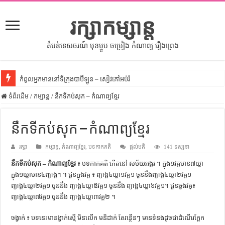
រក្សាកម្សាន្ត
តំបន់ទេសចរណ៍ មុខម្ហូប ចម្រៀង កំណាព្យ រឿងព្រេង
កំពូលអ្នកមាននៅទីក្រុងបាប៊ីឡូន – សៀវភៅអប់រំ
ទំព័រដើម
សីលធម៌នៅក្នុងសង្គមខ្មែរ – សៀវភៅចំណេះដឹងទូទៅ
/
កម្សាន្ត
/
នឹកទីកប់សុក – កំណាព្យខ្មែរ
សិល្បះចរចា – សៀវភៅពាណិជ្ជកម្ម
នឹកទីកប់សុក – កំណាព្យខ្មែរ
ទំលៀមទម្លាប់ប្រពៃណីជនជាតិចិន – សៀវភៅចំណេះដឹងទូទៅ
រក្សា
ដើមកំណើតអង្គរ – សៀវភៅចំណេះដឹងទូទៅ
កម្សាន្ត
,
កំណាព្យខ្មែរ
,
បទកាកគតិ
ផ្តល់មតិ
141 ទស្សនា
នឹកទីកប់សុក – កំណាព្យខ្មែរ
៖ បទកាកគតិ កើតនៅ សម័យអង្គរ ។ ក្នុង១វគ្គមាន៧ឃ្លា
ដើមកំណើតជនជាតិខ្មែរ – អត្ថបទស្រាវជ្រាវ
ក្នុង១ឃ្លាមាន៤ព្យាង្គ។ ។ ជួនក្នុងវគ្គ ៖ ព្យាង្គ៤ឃ្លា១វគ្គ១ ចួននឹងព្យាង្គ៤ឃ្លា២វគ្គ១
ទំនាក់ទំនងកម្ពុជានិងចិន – សៀវភៅចំណេះដឹងទូទៅ
ព្យាង្គ៤ឃ្លា២វគ្គ១ ចួននឹង ព្យាង្គ៤ឃ្លា៥វគ្គ១ ចួននឹង ព្យាង្គ៤ឃ្លា៦វគ្គ១។ ជួនឆ្លងវគ្៖
ព្យាង្គ៤ឃ្លា៧វគ្គ១ ចួននឹង ព្យាង្គ៤ឃ្លា៣វគ្គ២ ។
ព្រះបាទធម្មិក – សៀវភៅចំណេះដឹងទូទៅ
រដ្ឋបាល និង រដ្ឋបាលវិមជ្ឈការ – អត្ថបទស្រាវជ្រាវ
ចង្វាក់ ៖ បទនេះមានង្វាក់ស្មើ មិនលើក មនិដាក់ តែរន្ថើនៗ មានទំនងដូចជា​ដំណើរក្អែក