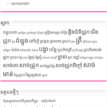
អត្ថបទស្រាវជ្រាវ
ស្លាក
ឆ្អឹងជំនីជ្រូក
ជើង
កន្ទុយគោ
គ្រឿងសមុទ្រ
ងាំង៉ូវ
ក្តាមស្រែ
ក្រអៅឈូក
ខ្ទិះដូង
ត្រី
ដំឡូង
ជ្រូក
តៅហ៊ូ
ត្រកួន
ត្រលាច
ត្រសក់
ដូង
ត្រាវ
ត្រីចំហុយ
ត្រួយ
បង្គា
បន្លែ
ប្រហិតត្រី
ប្រហិតសាច់
ទំពាំង
សណ្តែក
ទំពាំងបារាំង
ននោង
ប្រហិតបង្គា
ម្នាស់
ជ្រូក
ល្ពៅ
ប្រហុក
ផ្លែស៊ូ
ផ្លែស្ពឺ
ម្រះ
ផ្ទីក្រហម
ពោះគោ
ពោះត្រី
សណ្តែកបណ្តុះ
សាច់ក្តាម
សាច់
សាច់ជ្រូក
សាច់គោ
សាច់ជ្រូកចិញ្ចាំ
សាច់ជ្រូកខ្វៃ
មាន់
ស្ពៃយូឆយ
ស្ពៃក្តោប
ស្វាយ
អត្ថបទថ្មីៗ
កំពូលអ្នកមាននៅទីក្រុងបាប៊ីឡូន – សៀវភៅអប់រំ