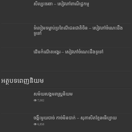
សិល្បះចរចា – សៀវភៅពាណិជ្ជកម្ម
ទំលៀមទម្លាប់ប្រពៃណីជនជាតិចិន – សៀវភៅចំណេះដឹង
ទូទៅ
ដើមកំណើតអង្គរ – សៀវភៅចំណេះដឹងទូទៅ
អត្ថបទពេញនិយម
សម័យសង្គមរាស្រ្តនិយម
7,002
ចង្កឹះមួយបាច់ កាច់មិនបាក់ – សុភាសិតខ្មែរអធិប្បាយ
6,858