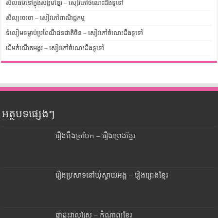
សីលធម៌នៅក្នុងសង្គមខ្មែរ – សៀវភៅចំណេះដឹងទូទៅ
សិល្បះចរចា – សៀវភៅពាណិជ្ជកម្ម
ទំលៀមទម្លាប់ប្រពៃណីជនជាតិចិន – សៀវភៅចំណេះដឹងទូទៅ
ដើមកំណើតអង្គរ – សៀវភៅចំណេះដឹងទូទៅ
អត្ថបទផ្សេងៗ
រឿងបឹងត្របែក – រឿងព្រេងខ្មែរ
រឿងប្រសាទនៅឃុំស្វាយអង្គ – រឿងព្រេងខ្មែរ
ផ្កាដុះវាលស្រែ – កំណាព្យខ្មែរ