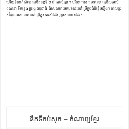
ហើយទំលាក់សំឡេងលើព្យាង្គទី ២ រៀងរាល់ឃ្លា ។ បរិយាកាស ៖ បទនេះគេប្រើសម្រាប់
ការស្វែងយល់អំពី ល្ខោនខោល – សៀវភៅចំណេះដឹងទូទៅ
ពណ៌នា ទីកន្លែង តួអង្គ ធម្មជាតិ ​​ ពិសេសគេយក​បទនេះទៅប្រើក្នុងពិធីផ្តើមរឿង។ ពេលខ្លះ​
កវី​បាន​យក​បទ​នេះ​ទៅ​ប្រើ​ក្នុង​ការ​សំដែង​ទុក្ខ​សោក​ផង​ដែរ​។ ​
នឹកទីកប់សុក – កំណាព្យខ្មែរ