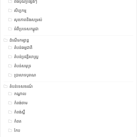
ពិធីបុណ្យផ្សេងៗ
សិប្បកម្ម
សុខភាពនិងសម្រស់
អំពីប្រទេសកម្ពុជា
ដំណើរកម្សាន្ត
តំបន់ធម្មជាតិ
តំបន់ប្រវត្តិសាស្រ្ត
តំបន់សមុទ្រ
ប្រាសាទបុរាណ
តំបន់ទេសចរណ៍
កណ្តាល
កំពង់ចាម
កំពង់ស្ពឺ
កំពត
កែប