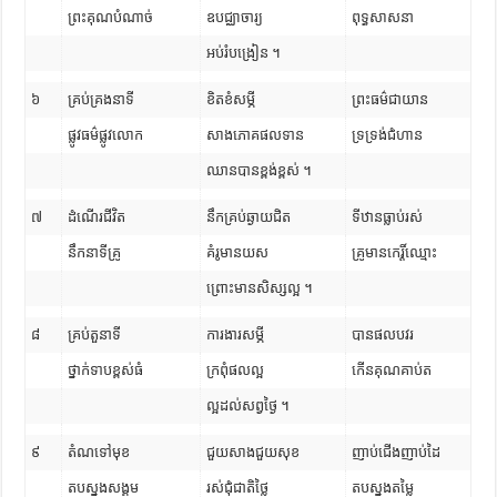
ព្រះគុណបំណាច់
ឧបជ្ឈាចារ្យ
ពុទ្ធសាសនា
អប់រំបង្រៀន ។
៦
គ្រប់គ្រងនាទី
ខិតខំសម្ភី
ព្រះធម៌ជាយាន
ផ្លូវធម៌ផ្លូវលោក
សាងភោគផលទាន
ទ្រទ្រង់ជំហាន
ឈានបានខ្ពង់ខ្ពស់ ។
៧
ដំណើរជីវិត
នឹកគ្រប់ឆ្ងាយជិត
ទីឋានធ្លាប់រស់
នឹកនាទីគ្រូ
គំរូមានយស
គ្រូមានកេរ្តិ៍ឈ្មោះ
ព្រោះមានសិស្សល្អ ។
៨
គ្រប់តួនាទី
ការងារសម្ភី
បានផលបវរ
ថ្នាក់ទាបខ្ពស់ធំ
ក្រពុំផលល្អ
កើនគុណគាប់ត
ល្អដល់សព្វថ្ងៃ ។
៩
តំណទៅមុខ
ជួយសាងជួយសុខ
ញាប់ជើងញាប់ដៃ
តបស្នងសង្គម
រស់ជុំជាតិថ្លៃ
តបស្នងតម្លៃ