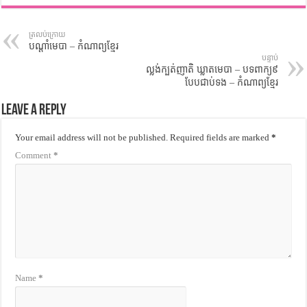
ត្រលប់ក្រោយ
បណ្តាំមេបា – កំណាព្យខ្មែរ
បន្ទាប់
ល្លង់ក្បត់ញាតិ ឃ្លាតមេបា – បទពាក្យ៩
បែបជាប់ទង – កំណាព្យខ្មែរ
Leave a Reply
Your email address will not be published.
Required fields are marked
*
Comment
*
Name
*