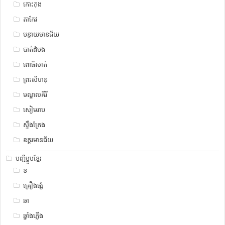
កោះកុង
តាកែវ
បន្ទាយមានជ័យ
បាត់ដំបង
ពោធិសាត់
ព្រះសីហនុ
មណ្ឌលគីរី
សៀមរាប
ស្ទឹង​​ត្រែង
ឧត្ដរមានជ័យ
បញ្ជីម្ហូបខ្មែរ
ខ
គ្រឿងផ្សំ
ឆា
ឆ្នាំងភ្លើង