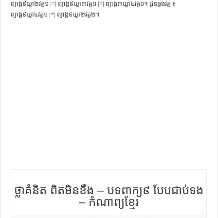
ព្យាង្គ៩ឃ្លា២វគ្គ១ |=| ព្យាង្គ៩ឃ្លា៣វគ្គ១ |=| ព្យាង្គ៣ឃ្លា៤វគ្គ១។ ជួនឆ្លងវគ្គ ៖
ការស្វែងយល់អំពី ល្ខោនខោល – សៀវភៅចំណេះដឹងទូទៅ
ព្យាង្គ៩ឃ្លា៤វគ្គ១ |=| ព្យាង្គ៩ឃ្លា២វគ្គ២។
ថ្លាគំនិត ពិតមិនខឹង – បទពាក្យ៩ បែបជាប់ទង
– កំណាព្យខ្មែរ