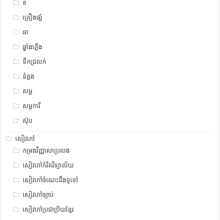
ខ
គ្រឿងផ្សំ
ឆា
ឆ្នាំងភ្លើង
ទឹកជ្រលក់
នំគួង
សម្ល
សម្លការី
ស៊ុប
សៀវភៅ
កម្រងវិញ្ញាសាប្រលង
សៀវភៅកំរិតវិទ្យាល័យ
សៀវភៅចំណេះដឹងទូទៅ
សៀវភៅច្បាប់
សៀវភៅប្រជាប្រិយខ្មែរ