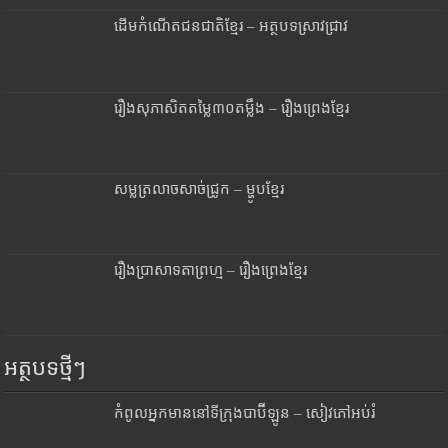
ដើមកំណើតជនជាតិខ្មែរ – អត្ថបទស្រាវជ្រាវ
រឿងសុភាសិតតម្លៃ៣០តម្លឹង – រឿងព្រេងខ្មែរ
សម្លត្រលាចសាច់ជ្រូក – ម្ហូបខ្មែរ
រឿងប្រាសាទតាព្រហ្ម – រឿងព្រេងខ្មែរ
អត្ថបទថ្មីៗ
កំពូលអ្នកមាននៅទីក្រុងបាប៊ីឡូន – សៀវភៅអប់រំ