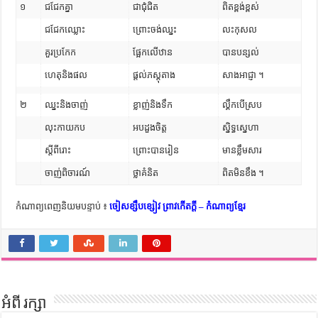
១
ជជែកគ្នា
ជាជុំជិត
ពិតខ្ពង់ខ្ពស់
ជជែកឈ្លោះ
ព្រោះចង់ឈ្នះ
លះកុសល
គួរប្រកែក
ផ្អែកលើឋាន
បានបន្សល់
ហេតុនិងផល
ផ្តល់ភស្តុតាង
សាងអាជ្ញា ។
២
ឈ្នះនិងចាញ់
ខ្លាញ់និងទឹក
ល្គឹកបើស្រប
លុះកាយកប
អបដួងចិត្ត
ស្និទ្ធស្នេហា
ស្តីពីរោះ
ព្រោះបានរៀន
មានខ្លឹមសារ
ចាញ់ពិចារណ៍
ថ្លាគំនិត
ពិតមិនខឹង ។
កំណាព្យពេញនិយមបន្ទាប់ ៖
ចៀសខ្សឹបខ្សៀវ ព្រាវកើតក្តី – កំណាព្យខ្មែរ
អំពី រក្សា