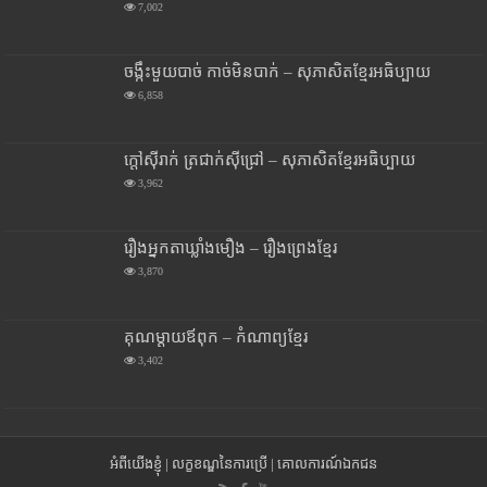
7,002
ចង្កឹះមួយបាច់ កាច់មិនបាក់ – សុភាសិតខ្មែរអធិប្បាយ
6,858
ក្តៅស៊ីរាក់ ត្រជាក់ស៊ីជ្រៅ – សុភាសិតខ្មែរអធិប្បាយ
3,962
រឿងអ្នកតាឃ្លាំងមឿង – រឿងព្រេងខ្មែរ
3,870
គុណម្តាយឪពុក – កំណាព្យខ្មែរ
3,402
អំពីយើងខ្ញុំ
|
លក្ខខណ្ឌនៃការប្រើ
|
គោលការណ៍ឯកជន