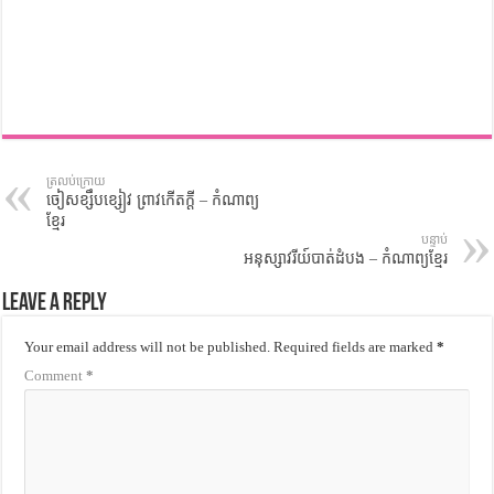
ត្រលប់ក្រោយ
ចៀសខ្សឹបខ្សៀវ ព្រាវកើតក្តី – កំណាព្យ
ខ្មែរ
បន្ទាប់
អនុស្សាវរីយ៍បាត់ដំបង – កំណាព្យខ្មែរ
Leave a Reply
Your email address will not be published.
Required fields are marked
*
Comment
*