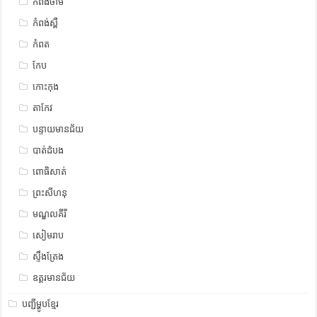
កំពង់ចាម
កំពង់ស្ពឺ
កំពត
កែប
កោះកុង
តាកែវ
បន្ទាយមានជ័យ
បាត់ដំបង
ពោធិសាត់
ព្រះសីហនុ
មណ្ឌលគីរី
សៀមរាប
ស្ទឹង​​ត្រែង
ឧត្ដរមានជ័យ
បញ្ជីម្ហូបខ្មែរ