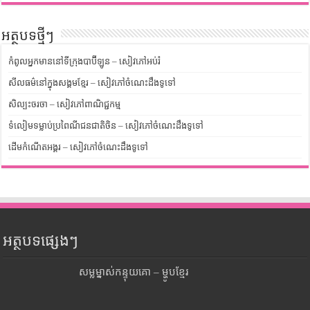
អត្ថបទថ្មីៗ
កំពូលអ្នកមាននៅទីក្រុងបាប៊ីឡូន – សៀវភៅអប់រំ
សីលធម៌នៅក្នុងសង្គមខ្មែរ – សៀវភៅចំណេះដឹងទូទៅ
សិល្បះចរចា – សៀវភៅពាណិជ្ជកម្ម
ទំលៀមទម្លាប់ប្រពៃណីជនជាតិចិន – សៀវភៅចំណេះដឹងទូទៅ
ដើមកំណើតអង្គរ – សៀវភៅចំណេះដឹងទូទៅ
អត្ថបទផ្សេងៗ
សម្លម្នាស់កន្ទុយគោ – ម្ហូបខ្មែរ