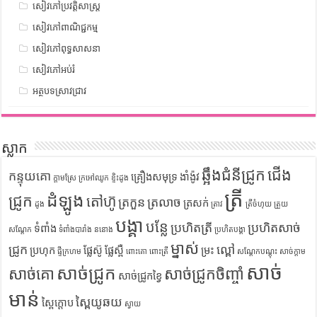
សៀវភៅប្រវត្តិសាស្រ្ត
សៀវភៅពាណិជ្ជកម្ម
សៀវភៅពុទ្ធសាសនា
សៀវភៅអប់រំ
អត្ថបទស្រាវជ្រាវ
ស្លាក
ឆ្អឹងជំនីជ្រូក
ជើង
កន្ទុយគោ
គ្រឿងសមុទ្រ
ងាំង៉ូវ
ក្តាមស្រែ
ក្រអៅឈូក
ខ្ទិះដូង
ត្រី
ដំឡូង
ជ្រូក
តៅហ៊ូ
ត្រកួន
ត្រលាច
ត្រសក់
ដូង
ត្រាវ
ត្រីចំហុយ
ត្រួយ
បង្គា
បន្លែ
ប្រហិតត្រី
ប្រហិតសាច់
ទំពាំង
សណ្តែក
ទំពាំងបារាំង
ននោង
ប្រហិតបង្គា
ម្នាស់
ជ្រូក
ល្ពៅ
ប្រហុក
ផ្លែស៊ូ
ផ្លែស្ពឺ
ម្រះ
ផ្ទីក្រហម
ពោះគោ
ពោះត្រី
សណ្តែកបណ្តុះ
សាច់ក្តាម
សាច់
សាច់ជ្រូក
សាច់គោ
សាច់ជ្រូកចិញ្ចាំ
សាច់ជ្រូកខ្វៃ
មាន់
ស្ពៃយូឆយ
ស្ពៃក្តោប
ស្វាយ