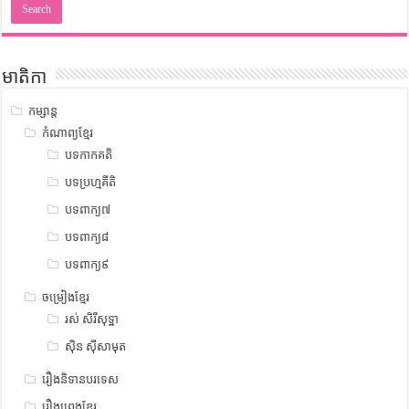
មាតិកា
កម្សាន្ត
កំណាព្យខ្មែរ
បទកាកគតិ
បទប្រហ្មគីតិ
បទពាក្យ៧
បទពាក្យ៨
បទពាក្យ៩
ចម្រៀងខ្មែរ
រស់ សិរីសុទ្ឋា
ស៊ិន ស៊ីសាមុត
រឿងនិទានបរទេស
រឿងព្រេងខ្មែរ