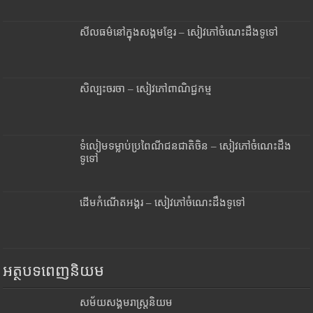
សីលធម៌នៅក្នុងសង្គមខ្មែរ – សៀវភៅចំណេះដឹងទូទៅ
សិល្បះចរចា – សៀវភៅពាណិជ្ជកម្ម
ទំលៀមទម្លាប់ប្រពៃណីជនជាតិចិន – សៀវភៅចំណេះដឹង
ទូទៅ
ដើមកំណើតអង្គរ – សៀវភៅចំណេះដឹងទូទៅ
អត្ថបទពេញនិយម
សម័យសង្គមរាស្រ្តនិយម