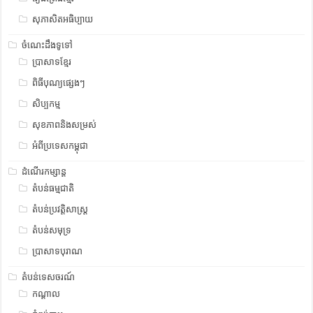
សុភាសិតអធិប្បាយ
ចំណេះដឹងទូទៅ
ប្រាសាទខ្មែរ
ពិធីបុណ្យផ្សេងៗ
សិប្បកម្ម
សុខភាពនិងសម្រស់
អំពីប្រទេសកម្ពុជា
ដំណើរកម្សាន្ត
តំបន់ធម្មជាតិ
តំបន់ប្រវត្តិសាស្រ្ត
តំបន់សមុទ្រ
ប្រាសាទបុរាណ
តំបន់ទេសចរណ៍
កណ្តាល