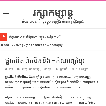
រក្សាកម្សាន្ត
តំបន់ទេសចរណ៍ មុខម្ហូប ចម្រៀង កំណាព្យ រឿងព្រេង
កំពូលអ្នកមាននៅទីក្រុងបាប៊ីឡូន – សៀវភៅអប់រំ
ទំព័រដើម
សីលធម៌នៅក្នុងសង្គមខ្មែរ – សៀវភៅចំណេះដឹងទូទៅ
/
កម្សាន្ត
/
ថ្លាគំនិត ពិតមិនខឹង – កំណាព្យខ្មែរ
សិល្បះចរចា – សៀវភៅពាណិជ្ជកម្ម
ថ្លាគំនិត ពិតមិនខឹង – កំណាព្យខ្មែរ
ទំលៀមទម្លាប់ប្រពៃណីជនជាតិចិន – សៀវភៅចំណេះដឹងទូទៅ
រក្សា
ដើមកំណើតអង្គរ – សៀវភៅចំណេះដឹងទូទៅ
កម្សាន្ត
,
កំណាព្យខ្មែរ
,
បទពាក្យ៩
ផ្តល់មតិ
151 ទស្សនា
ថ្លាគំនិត ពិតមិនខឹង – កំណាព្យខ្មែរ
៖ បទពាក្យ៩ ៖ បទនេះគេប្រើសម្រាប់បញ្ចេញ
ដើមកំណើតជនជាតិខ្មែរ – អត្ថបទស្រាវជ្រាវ
មនោសញ្ចេតនា ឬការឆ្លើយឆ្លងលែបខាយបែបស្ដីបន្ទោស គំហកគំហឹន។ ជាធម្មតាបទនេះ
ទំនាក់ទំនងកម្ពុជានិងចិន – សៀវភៅចំណេះដឹងទូទៅ
គេក៏អាចប្រើបានគ្រប់បរិយាកាសដូចជាបទពាក្យ៧ និងបទពាក្យ៨ដែរ។
ព្រះបាទធម្មិក – សៀវភៅចំណេះដឹងទូទៅ
ចង្វាក់ ៖ បទនេះទម្លាក់សម្លេងលើព្យាង្គទី៣ និងទី៦រៀងរាល់ឃ្លា។ បទនេះក្នុង១វគ្គ
រដ្ឋបាល និង រដ្ឋបាលវិមជ្ឈការ – អត្ថបទស្រាវជ្រាវ
មាន៤ឃ្លា ក្នុង១ឃ្លាមាន៩ព្យាង្គ។ ជួនក្នុងវគ្គ ៖ ព្យាង្គ៩ឃ្លា១វគ្គ១ |=| ព្យាង្គ៣ឃ្លា២វគ្គ១